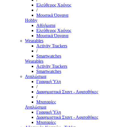
Ελεύθερος Χρόνος
/
Μουσικά Όργανα
Hobby
Αθλήματα
Ελεύθερος Χρόνος
Μουσικά Όργανα
Wearables
Activity Trackers
/
Smartwatches
Wearables
Activity Trackers
Smartwatches
Αναλώσιμα
Γραφική Ύλη
/
Διαφημιστικά Σταντ - Αφισοθήκες
/
Μπαταρίες
Αναλώσιμα
Γραφική Ύλη
Διαφημιστικά Σταντ - Αφισοθήκες
Μπαταρίες