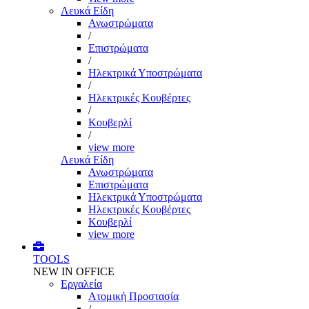
Λευκά Είδη
Ανωστρώματα
/
Επιστρώματα
/
Ηλεκτρικά Υποστρώματα
/
Ηλεκτρικές Κουβέρτες
/
Κουβερλί
/
view more
Λευκά Είδη
Ανωστρώματα
Επιστρώματα
Ηλεκτρικά Υποστρώματα
Ηλεκτρικές Κουβέρτες
Κουβερλί
view more
TOOLS
NEW IN OFFICE
Εργαλεία
Aτομική Προστασία
/