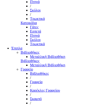
Πτηνά
/
Σκύλοι
/
Τρωκτικά
Κατοικίδια
Γάτες
Ερπετά
Πτηνά
Σκύλοι
Τρωκτικά
Έπιπλα
Βιβλιοθήκες
Μεταλλική Βιβλιοθήκη
Βιβλιοθήκες
Μεταλλική Βιβλιοθήκη
Γραφείο
Βιβλιοθήκες
/
Γραφεία
/
Καρέκλες Γραφείου
/
Σκαμπό
/