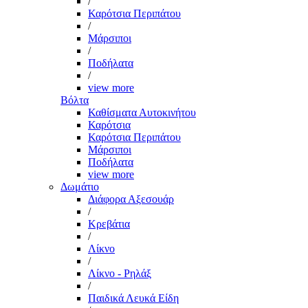
/
Καρότσια Περιπάτου
/
Μάρσιποι
/
Ποδήλατα
/
view more
Βόλτα
Καθίσματα Αυτοκινήτου
Καρότσια
Καρότσια Περιπάτου
Μάρσιποι
Ποδήλατα
view more
Δωμάτιο
Διάφορα Αξεσουάρ
/
Κρεβάτια
/
Λίκνο
/
Λίκνο - Ρηλάξ
/
Παιδικά Λευκά Είδη