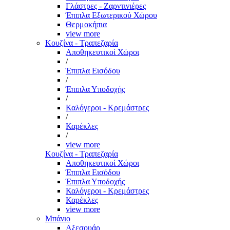
Γλάστρες - Ζαρντινιέρες
Έπιπλα Εξωτερικού Χώρου
Θερμοκήπια
view more
Κουζίνα - Τραπεζαρία
Αποθηκευτικοί Χώροι
/
Έπιπλα Εισόδου
/
Έπιπλα Υποδοχής
/
Καλόγεροι - Κρεμάστρες
/
Καρέκλες
/
view more
Κουζίνα - Τραπεζαρία
Αποθηκευτικοί Χώροι
Έπιπλα Εισόδου
Έπιπλα Υποδοχής
Καλόγεροι - Κρεμάστρες
Καρέκλες
view more
Μπάνιο
Αξεσουάρ