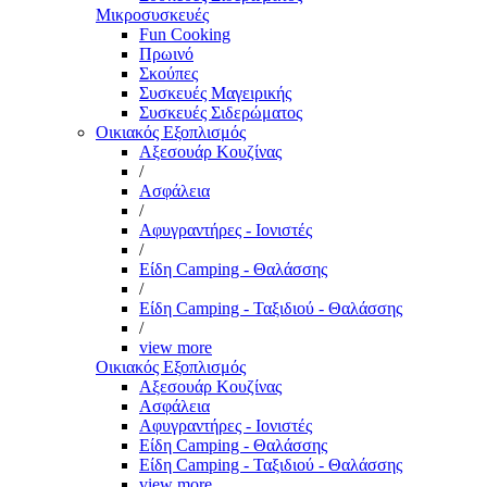
Μικροσυσκευές
Fun Cooking
Πρωινό
Σκούπες
Συσκευές Μαγειρικής
Συσκευές Σιδερώματος
Οικιακός Εξοπλισμός
Αξεσουάρ Κουζίνας
/
Ασφάλεια
/
Αφυγραντήρες - Ιονιστές
/
Είδη Camping - Θαλάσσης
/
Είδη Camping - Ταξιδιού - Θαλάσσης
/
view more
Οικιακός Εξοπλισμός
Αξεσουάρ Κουζίνας
Ασφάλεια
Αφυγραντήρες - Ιονιστές
Είδη Camping - Θαλάσσης
Είδη Camping - Ταξιδιού - Θαλάσσης
view more