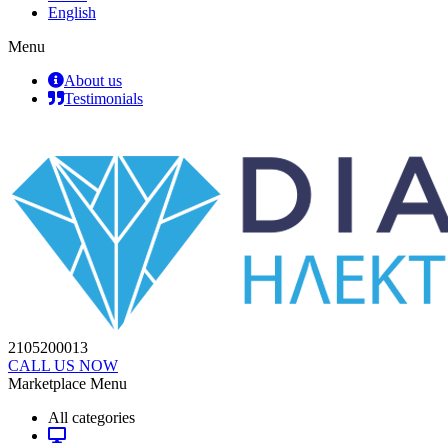
English
Menu
About us
Testimonials
2105200013
CALL US NOW
Marketplace Menu
All categories