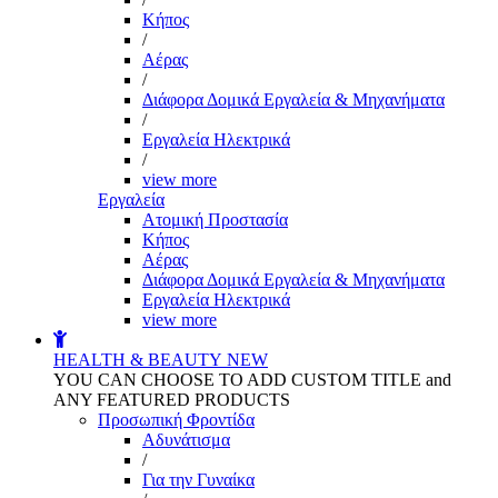
Kήπος
/
Αέρας
/
Διάφορα Δομικά Εργαλεία & Μηχανήματα
/
Εργαλεία Ηλεκτρικά
/
view more
Εργαλεία
Aτομική Προστασία
Kήπος
Αέρας
Διάφορα Δομικά Εργαλεία & Μηχανήματα
Εργαλεία Ηλεκτρικά
view more
HEALTH & BEAUTY
NEW
YOU CAN CHOOSE TO ADD CUSTOM TITLE and
ANY FEATURED PRODUCTS
Προσωπική Φροντίδα
Αδυνάτισμα
/
Για την Γυναίκα