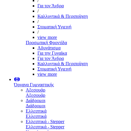
/
Για τον Άνδρα
/
Καλλυντικά & Περιποίηση
/
Στοματική Υγιεινή
/
view more
Προσωπική Φροντίδα
Αδυνάτισμα
Για την Γυναίκα
Για τον Άνδρα
Καλλυντικά & Περιποίηση
Στοματική Υγιεινή
view more
Όργανα Γυμναστικής
Αξεσουάρ
Αξεσουάρ
Διάδρομοι
Διάδρομοι
Ελλειπτικά
Ελλειπτικά
Ελλειπτικά - Stepper
Ελλειπτικά - Stepper