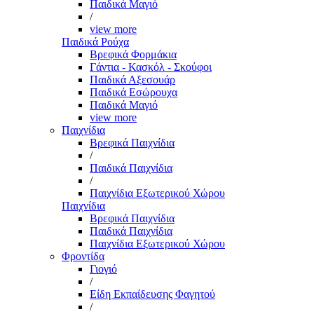
Παιδικά Μαγιό
/
view more
Παιδικά Ρούχα
Βρεφικά Φορμάκια
Γάντια - Κασκόλ - Σκούφοι
Παιδικά Αξεσουάρ
Παιδικά Εσώρουχα
Παιδικά Μαγιό
view more
Παιχνίδια
Βρεφικά Παιχνίδια
/
Παιδικά Παιχνίδια
/
Παιχνίδια Εξωτερικού Χώρου
Παιχνίδια
Βρεφικά Παιχνίδια
Παιδικά Παιχνίδια
Παιχνίδια Εξωτερικού Χώρου
Φροντίδα
Γιογιό
/
Είδη Εκπαίδευσης Φαγητού
/