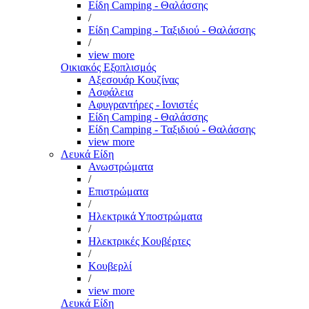
Είδη Camping - Θαλάσσης
/
Είδη Camping - Ταξιδιού - Θαλάσσης
/
view more
Οικιακός Εξοπλισμός
Αξεσουάρ Κουζίνας
Ασφάλεια
Αφυγραντήρες - Ιονιστές
Είδη Camping - Θαλάσσης
Είδη Camping - Ταξιδιού - Θαλάσσης
view more
Λευκά Είδη
Ανωστρώματα
/
Επιστρώματα
/
Ηλεκτρικά Υποστρώματα
/
Ηλεκτρικές Κουβέρτες
/
Κουβερλί
/
view more
Λευκά Είδη