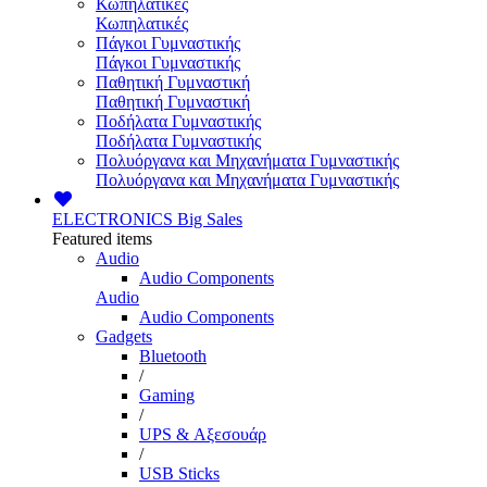
Κωπηλατικές
Κωπηλατικές
Πάγκοι Γυμναστικής
Πάγκοι Γυμναστικής
Παθητική Γυμναστική
Παθητική Γυμναστική
Ποδήλατα Γυμναστικής
Ποδήλατα Γυμναστικής
Πολυόργανα και Μηχανήματα Γυμναστικής
Πολυόργανα και Μηχανήματα Γυμναστικής
ELECTRONICS
Big Sales
Featured items
Audio
Audio Components
Audio
Audio Components
Gadgets
Bluetooth
/
Gaming
/
UPS & Αξεσουάρ
/
USB Sticks