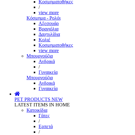
Κοσμηματοθήκες
/
view more
Κόσμημα - Ρολόι
Αξεσουάρ
Βραχιόλια
Δαχτυλίδια
Κολιέ
Κοσμηματοθήκες
view more
Μπουρνούζια
Ανδρικά
/
Γυναικεία
Μπουρνούζια
Ανδρικά
Γυναικεία
PET PRODUCTS
NEW
LATEST ITEMS IN HOME
Κατοικίδια
Γάτες
/
Ερπετά
/