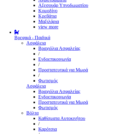
Αξεσουάρ Υπνοδωματίου
Κομοδίνο
Κρεβάτια
Μαξιλάρια
view more
Βρεφικά - Παιδικά
Ασφάλεια
Βραχιόλια Ασφαλείας
/
Ενδοεπικοινωνία
/
Προστατευτικά για Μωρά
/
Φωτισμός
Ασφάλεια
Βραχιόλια Ασφαλείας
Ενδοεπικοινωνία
Προστατευτικά για Μωρά
Φωτισμός
Βόλτα
Καθίσματα Αυτοκινήτου
/
Καρότσια