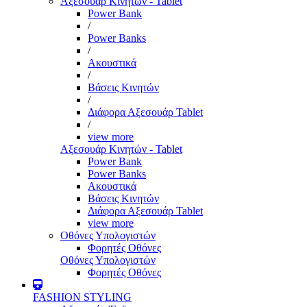
Αξεσουάρ Κινητών - Tablet
Power Bank
/
Power Banks
/
Ακουστικά
/
Βάσεις Κινητών
/
Διάφορα Αξεσουάρ Tablet
/
view more
Αξεσουάρ Κινητών - Tablet
Power Bank
Power Banks
Ακουστικά
Βάσεις Κινητών
Διάφορα Αξεσουάρ Tablet
view more
Οθόνες Υπολογιστών
Φορητές Οθόνες
Οθόνες Υπολογιστών
Φορητές Οθόνες
FASHION STYLING