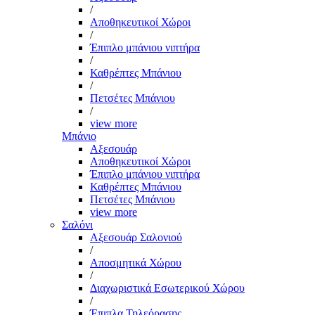
/
Αποθηκευτικοί Χώροι
/
Έπιπλο μπάνιου νιπτήρα
/
Καθρέπτες Μπάνιου
/
Πετσέτες Μπάνιου
/
view more
Μπάνιο
Αξεσουάρ
Αποθηκευτικοί Χώροι
Έπιπλο μπάνιου νιπτήρα
Καθρέπτες Μπάνιου
Πετσέτες Μπάνιου
view more
Σαλόνι
Αξεσουάρ Σαλονιού
/
Αποσμητικά Χώρου
/
Διαχωριστικά Εσωτερικού Χώρου
/
Έπιπλα Τηλεόρασης