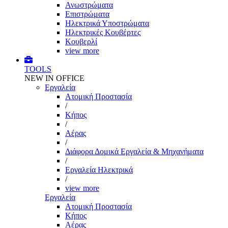
Ανωστρώματα
Επιστρώματα
Ηλεκτρικά Υποστρώματα
Ηλεκτρικές Κουβέρτες
Κουβερλί
view more
TOOLS
NEW IN OFFICE
Εργαλεία
Aτομική Προστασία
/
Kήπος
/
Αέρας
/
Διάφορα Δομικά Εργαλεία & Μηχανήματα
/
Εργαλεία Ηλεκτρικά
/
view more
Εργαλεία
Aτομική Προστασία
Kήπος
Αέρας