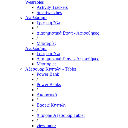
Wearables
Activity Trackers
Smartwatches
Αναλώσιμα
Γραφική Ύλη
/
Διαφημιστικά Σταντ - Αφισοθήκες
/
Μπαταρίες
Αναλώσιμα
Γραφική Ύλη
Διαφημιστικά Σταντ - Αφισοθήκες
Μπαταρίες
Αξεσουάρ Κινητών - Tablet
Power Bank
/
Power Banks
/
Ακουστικά
/
Βάσεις Κινητών
/
Διάφορα Αξεσουάρ Tablet
/
view more