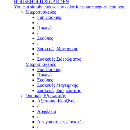
HOUSEHOLD & GARDEN
You can simply choose any color for your category icon here
Μικροσυσκευές
Fun Cooking
/
Πρωινό
/
Σκούπες
/
Συσκευές Μαγειρικής
/
Συσκευές Σιδερώματος
Μικροσυσκευές
Fun Cooking
Πρωινό
Σκούπες
Συσκευές Μαγειρικής
Συσκευές Σιδερώματος
Οικιακός Εξοπλισμός
Αξεσουάρ Κουζίνας
/
Ασφάλεια
/
Αφυγραντήρες - Ιονιστές
/