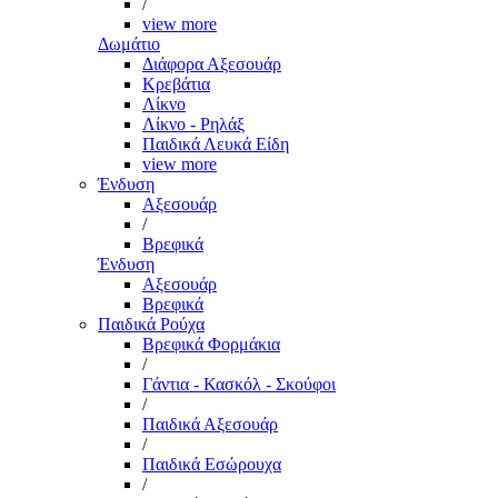
/
view more
Δωμάτιο
Διάφορα Αξεσουάρ
Κρεβάτια
Λίκνο
Λίκνο - Ρηλάξ
Παιδικά Λευκά Είδη
view more
Ένδυση
Αξεσουάρ
/
Βρεφικά
Ένδυση
Αξεσουάρ
Βρεφικά
Παιδικά Ρούχα
Βρεφικά Φορμάκια
/
Γάντια - Κασκόλ - Σκούφοι
/
Παιδικά Αξεσουάρ
/
Παιδικά Εσώρουχα
/