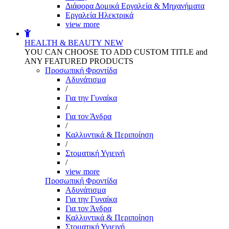
Διάφορα Δομικά Εργαλεία & Μηχανήματα
Εργαλεία Ηλεκτρικά
view more
HEALTH & BEAUTY
NEW
YOU CAN CHOOSE TO ADD CUSTOM TITLE and
ANY FEATURED PRODUCTS
Προσωπική Φροντίδα
Αδυνάτισμα
/
Για την Γυναίκα
/
Για τον Άνδρα
/
Καλλυντικά & Περιποίηση
/
Στοματική Υγιεινή
/
view more
Προσωπική Φροντίδα
Αδυνάτισμα
Για την Γυναίκα
Για τον Άνδρα
Καλλυντικά & Περιποίηση
Στοματική Υγιεινή