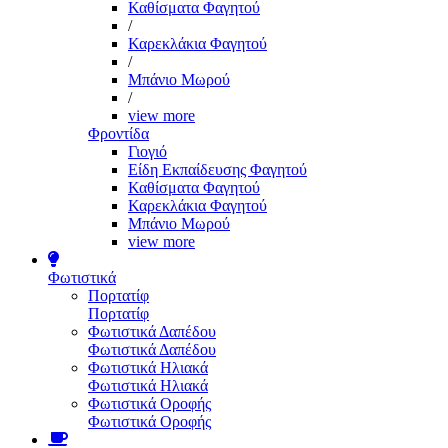
Καθίσματα Φαγητού
/
Καρεκλάκια Φαγητού
/
Μπάνιο Μωρού
/
view more
Φροντίδα
Γιογιό
Είδη Εκπαίδευσης Φαγητού
Καθίσματα Φαγητού
Καρεκλάκια Φαγητού
Μπάνιο Μωρού
view more
Φωτιστικά
Πορτατίφ
Πορτατίφ
Φωτιστικά Δαπέδου
Φωτιστικά Δαπέδου
Φωτιστικά Ηλιακά
Φωτιστικά Ηλιακά
Φωτιστικά Οροφής
Φωτιστικά Οροφής