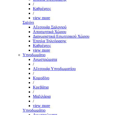
/
Καθρέφτες
/
view more
Σαλόνι
Αξεσουάρ Σαλονιού
Αποσμητικά Χώρου
Διαχωριστικά Εσωτερικού Χώρου
Έπιπλα Τηλεόρασης
Καθρέφτες
view more
Υπνοδωμάτιο
Ανωστρώματα
/
Αξεσουάρ Υπνοδωματίου
/
Κομοδίνο
/
Κρεβάτια
/
Μαξιλάρια
/
view more
Υπνοδωμάτιο
Ανωστρώματα