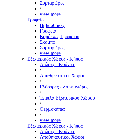
Συρταριέρες
/
view more
Γραφείο
Βιβλιοθήκες
Γραφεία
Καρέκλες Γραφείου
Σκαμπό
Συρταριέρες
view more
Εξωτερικός Χώρος - Κήπος
Αιώρες - Κούνιες
/
Αποθηκευτικοί Χώροι
/
Γλάστρες - Ζαρντινιέρες
/
Έπιπλα Εξωτερικού Χώρου
/
Θερμοκήπια
/
view more
Εξωτερικός Χώρος - Κήπος
Αιώρες - Κούνιες
Αποθηκευτικοί Χώροι