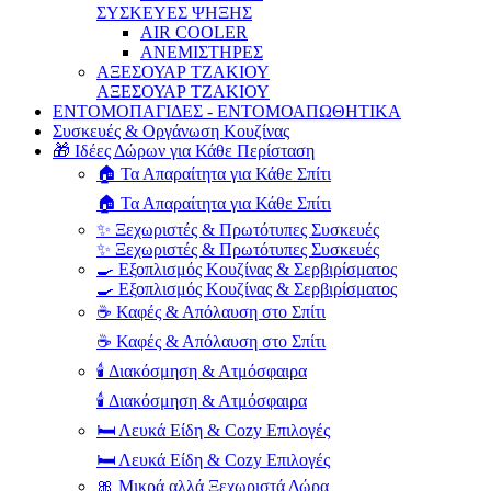
ΣΥΣΚΕΥΕΣ ΨΗΞΗΣ
AIR COOLER
ΑΝΕΜΙΣΤΗΡΕΣ
ΑΞΕΣΟΥΑΡ ΤΖΑΚΙΟΥ
ΑΞΕΣΟΥΑΡ ΤΖΑΚΙΟΥ
ΕΝΤΟΜΟΠΑΓΙΔΕΣ - ΕΝΤΟΜΟΑΠΩΘΗΤΙΚΑ
Συσκευές & Οργάνωση Κουζίνας
🎁 Ιδέες Δώρων για Κάθε Περίσταση
🏠 Τα Απαραίτητα για Κάθε Σπίτι
🏠 Τα Απαραίτητα για Κάθε Σπίτι
✨ Ξεχωριστές & Πρωτότυπες Συσκευές
✨ Ξεχωριστές & Πρωτότυπες Συσκευές
🍳 Εξοπλισμός Κουζίνας & Σερβιρίσματος
🍳 Εξοπλισμός Κουζίνας & Σερβιρίσματος
☕ Καφές & Απόλαυση στο Σπίτι
☕ Καφές & Απόλαυση στο Σπίτι
🕯️ Διακόσμηση & Ατμόσφαιρα
🕯️ Διακόσμηση & Ατμόσφαιρα
🛏️ Λευκά Είδη & Cozy Επιλογές
🛏️ Λευκά Είδη & Cozy Επιλογές
🎀 Μικρά αλλά Ξεχωριστά Δώρα