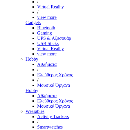
/
Virtual Reality
/
view more
Gadgets
Bluetooth
Gaming
UPS & Αξεσουάρ
USB Sticks
Virtual Reality
view more
Hobby
Αθλήματα
/
Ελεύθερος Χρόνος
/
Μουσικά Όργανα
Hobby
Αθλήματα
Ελεύθερος Χρόνος
Μουσικά Όργανα
Wearables
Activity Trackers
/
Smartwatches