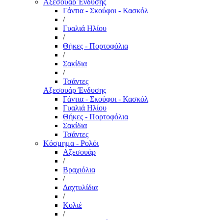
Αξεσουάρ Ένδυσης
Γάντια - Σκούφοι - Κασκόλ
/
Γυαλιά Ηλίου
/
Θήκες - Πορτοφόλια
/
Σακίδια
/
Τσάντες
Αξεσουάρ Ένδυσης
Γάντια - Σκούφοι - Κασκόλ
Γυαλιά Ηλίου
Θήκες - Πορτοφόλια
Σακίδια
Τσάντες
Κόσμημα - Ρολόι
Αξεσουάρ
/
Βραχιόλια
/
Δαχτυλίδια
/
Κολιέ
/