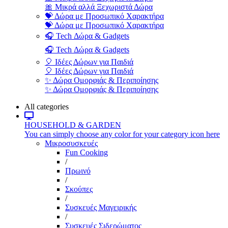
🎀 Μικρά αλλά Ξεχωριστά Δώρα
💝 Δώρα με Προσωπικό Χαρακτήρα
💝 Δώρα με Προσωπικό Χαρακτήρα
🎧 Tech Δώρα & Gadgets
🎧 Tech Δώρα & Gadgets
🎈 Ιδέες Δώρων για Παιδιά
🎈 Ιδέες Δώρων για Παιδιά
✨ Δώρα Ομορφιάς & Περιποίησης
✨ Δώρα Ομορφιάς & Περιποίησης
All categories
HOUSEHOLD & GARDEN
You can simply choose any color for your category icon here
Μικροσυσκευές
Fun Cooking
/
Πρωινό
/
Σκούπες
/
Συσκευές Μαγειρικής
/
Συσκευές Σιδερώματος