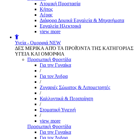
Aτομική Προστασία
Kήπος
Αέρας
Διάφορα Δομικά Εργαλεία & Μηχανήματα
Εργαλεία Ηλεκτρικά
view more
Υγεία - Ομορφιά
NEW
ΔΕΣ ΜΕΡΙΚΑ ΑΠΌ ΤΑ ΠΡΟΪΌΝΤΑ ΤΗΣ ΚΑΤΗΓΟΡΙΑΣ
ΥΓΕΙΑ ΚΑΙ ΟΜΟΡΦΙΑ
Προσωπική Φροντίδα
Για την Γυναίκα
/
Για τον Άνδρα
/
Ζυγαριές Σώματος & Λιπομετρητές
/
Καλλυντικά & Περιποίηση
/
Στοματική Υγιεινή
/
view more
Προσωπική Φροντίδα
Για την Γυναίκα
Για τον Άνδρα