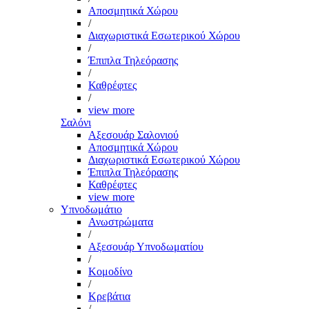
Αποσμητικά Χώρου
/
Διαχωριστικά Εσωτερικού Χώρου
/
Έπιπλα Τηλεόρασης
/
Καθρέφτες
/
view more
Σαλόνι
Αξεσουάρ Σαλονιού
Αποσμητικά Χώρου
Διαχωριστικά Εσωτερικού Χώρου
Έπιπλα Τηλεόρασης
Καθρέφτες
view more
Υπνοδωμάτιο
Ανωστρώματα
/
Αξεσουάρ Υπνοδωματίου
/
Κομοδίνο
/
Κρεβάτια
/