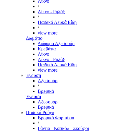
Λίκνο
/
Λίκνο - Ρηλάξ
/
Παιδικά Λευκά Είδη
/
view more
Δωμάτιο
Διάφορα Αξεσουάρ
Κρεβάτια
Λίκνο
Λίκνο - Ρηλάξ
Παιδικά Λευκά Είδη
view more
Ένδυση
Αξεσουάρ
/
Βρεφικά
Ένδυση
Αξεσουάρ
Βρεφικά
Παιδικά Ρούχα
Βρεφικά Φορμάκια
/
Γάντια - Κασκόλ - Σκούφοι