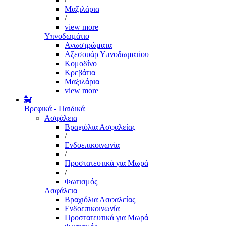
Μαξιλάρια
/
view more
Υπνοδωμάτιο
Ανωστρώματα
Αξεσουάρ Υπνοδωματίου
Κομοδίνο
Κρεβάτια
Μαξιλάρια
view more
Βρεφικά - Παιδικά
Ασφάλεια
Βραχιόλια Ασφαλείας
/
Ενδοεπικοινωνία
/
Προστατευτικά για Μωρά
/
Φωτισμός
Ασφάλεια
Βραχιόλια Ασφαλείας
Ενδοεπικοινωνία
Προστατευτικά για Μωρά