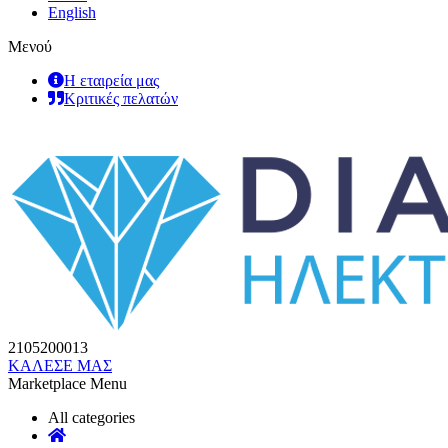
English
Μενού
Η εταιρεία μας
Κριτικές πελατών
2105200013
ΚΑΛΕΣΕ ΜΑΣ
Marketplace Menu
All categories