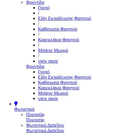
Φροντίδα
Γιογιό
/
Είδη Εκπαίδευσης Φαγητού
/
Καθίσματα Φαγητού
/
Καρεκλάκια Φαγητού
/
Μπάνιο Μωρού
/
view more
Φροντίδα
Γιογιό
Είδη Εκπαίδευσης Φαγητού
Καθίσματα Φαγητού
Καρεκλάκια Φαγητού
Μπάνιο Μωρού
view more
Φωτιστικά
Πορτατίφ
Πορτατίφ
Φωτιστικά Δαπέδου
Φωτιστικά Δαπέδου