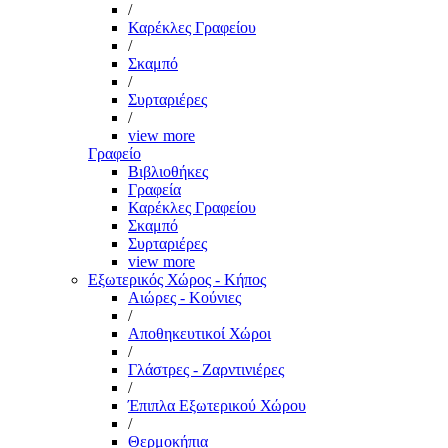
/
Καρέκλες Γραφείου
/
Σκαμπό
/
Συρταριέρες
/
view more
Γραφείο
Βιβλιοθήκες
Γραφεία
Καρέκλες Γραφείου
Σκαμπό
Συρταριέρες
view more
Εξωτερικός Χώρος - Κήπος
Αιώρες - Κούνιες
/
Αποθηκευτικοί Χώροι
/
Γλάστρες - Ζαρντινιέρες
/
Έπιπλα Εξωτερικού Χώρου
/
Θερμοκήπια