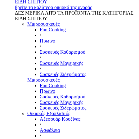
ΕΙΔΗ ΣΠΙΤΙΟΥ
βρείτε τα καλύτερα οικιακά της αγοράς
ΔΕΣ ΜΕΡΙΚΑ ΑΠΌ ΤΑ ΠΡΟΪΌΝΤΑ ΤΗΣ ΚΑΤΗΓΟΡΙΑΣ
ΕΙΔΗ ΣΠΙΤΙΟΥ
Μικροσυσκευές
Fun Cooking
/
Πρωινό
/
Συσκευές Καθαρισμού
/
Συσκευές Μαγειρικής
/
Συσκευές Σιδερώματος
Μικροσυσκευές
Fun Cooking
Πρωινό
Συσκευές Καθαρισμού
Συσκευές Μαγειρικής
Συσκευές Σιδερώματος
Οικιακός Εξοπλισμός
Αξεσουάρ Κουζίνας
/
Ασφάλεια
/