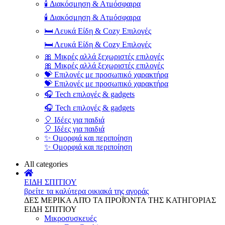
🕯️ Διακόσμηση & Ατμόσφαιρα
🕯️ Διακόσμηση & Ατμόσφαιρα
🛏️ Λευκά Είδη & Cozy Επιλογές
🛏️ Λευκά Είδη & Cozy Επιλογές
🎀 Μικρές αλλά ξεχωριστές επιλογές
🎀 Μικρές αλλά ξεχωριστές επιλογές
💝 Επιλογές με προσωπικό χαρακτήρα
💝 Επιλογές με προσωπικό χαρακτήρα
🎧 Tech επιλογές & gadgets
🎧 Tech επιλογές & gadgets
🎈 Ιδέες για παιδιά
🎈 Ιδέες για παιδιά
✨ Ομορφιά και περιποίηση
✨ Ομορφιά και περιποίηση
All categories
ΕΙΔΗ ΣΠΙΤΙΟΥ
βρείτε τα καλύτερα οικιακά της αγοράς
ΔΕΣ ΜΕΡΙΚΑ ΑΠΌ ΤΑ ΠΡΟΪΌΝΤΑ ΤΗΣ ΚΑΤΗΓΟΡΙΑΣ
ΕΙΔΗ ΣΠΙΤΙΟΥ
Μικροσυσκευές