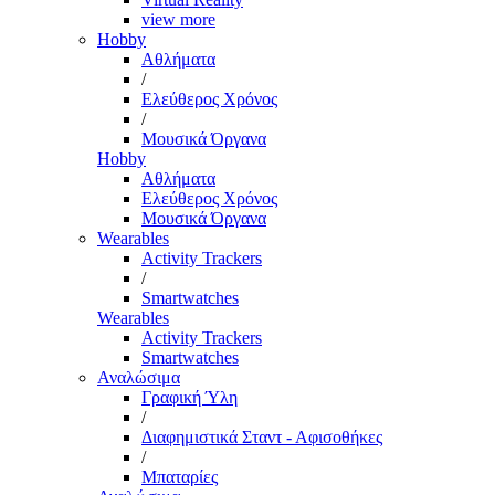
view more
Hobby
Αθλήματα
/
Ελεύθερος Χρόνος
/
Μουσικά Όργανα
Hobby
Αθλήματα
Ελεύθερος Χρόνος
Μουσικά Όργανα
Wearables
Activity Trackers
/
Smartwatches
Wearables
Activity Trackers
Smartwatches
Αναλώσιμα
Γραφική Ύλη
/
Διαφημιστικά Σταντ - Αφισοθήκες
/
Μπαταρίες