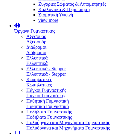
Ζυγαριές Σώματος & Λιπομετρητές
Καλλυντικά & Περιποίηση
Στοματική Υγιεινή
view more
Όργανα Γυμναστικής
Αξεσουάρ
Αξεσουάρ
Διάδρομοι
Διάδρομοι
Ελλειπτικά
Ελλειπτικά
Ελλειπτικά - Stepper
Ελλειπτικά - Stepper
Κωπηλατικές
Κωπηλατικές
Πάγκοι Γυμναστικής
Πάγκοι Γυμναστικής
Παθητική Γυμναστική
Παθητική Γυμναστική
Ποδήλατα Γυμναστικής
Ποδήλατα Γυμναστικής
Πολυόργανα και Μηχανήματα Γυμναστικής
Πολυόργανα και Μηχανήματα Γυμναστικής