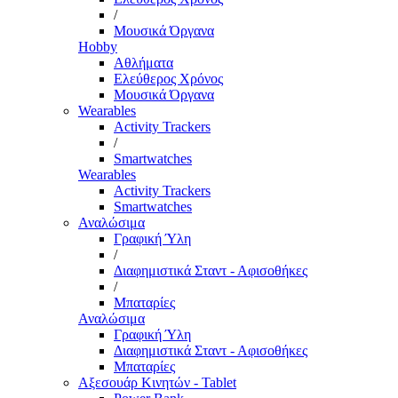
/
Μουσικά Όργανα
Hobby
Αθλήματα
Ελεύθερος Χρόνος
Μουσικά Όργανα
Wearables
Activity Trackers
/
Smartwatches
Wearables
Activity Trackers
Smartwatches
Αναλώσιμα
Γραφική Ύλη
/
Διαφημιστικά Σταντ - Αφισοθήκες
/
Μπαταρίες
Αναλώσιμα
Γραφική Ύλη
Διαφημιστικά Σταντ - Αφισοθήκες
Μπαταρίες
Αξεσουάρ Κινητών - Tablet