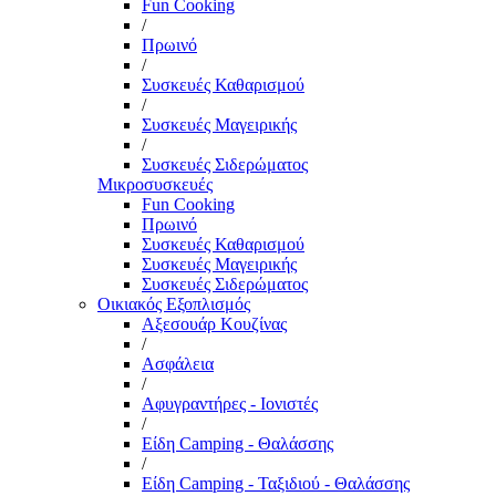
Fun Cooking
/
Πρωινό
/
Συσκευές Καθαρισμού
/
Συσκευές Μαγειρικής
/
Συσκευές Σιδερώματος
Μικροσυσκευές
Fun Cooking
Πρωινό
Συσκευές Καθαρισμού
Συσκευές Μαγειρικής
Συσκευές Σιδερώματος
Οικιακός Εξοπλισμός
Αξεσουάρ Κουζίνας
/
Ασφάλεια
/
Αφυγραντήρες - Ιονιστές
/
Είδη Camping - Θαλάσσης
/
Είδη Camping - Ταξιδιού - Θαλάσσης