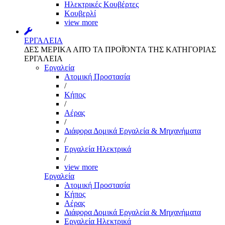
Ηλεκτρικές Κουβέρτες
Κουβερλί
view more
ΕΡΓΑΛΕΙΑ
ΔΕΣ ΜΕΡΙΚΑ ΑΠΌ ΤΑ ΠΡΟΪΌΝΤΑ ΤΗΣ ΚΑΤΗΓΟΡΙΑΣ
ΕΡΓΑΛΕΙΑ
Εργαλεία
Aτομική Προστασία
/
Kήπος
/
Αέρας
/
Διάφορα Δομικά Εργαλεία & Μηχανήματα
/
Εργαλεία Ηλεκτρικά
/
view more
Εργαλεία
Aτομική Προστασία
Kήπος
Αέρας
Διάφορα Δομικά Εργαλεία & Μηχανήματα
Εργαλεία Ηλεκτρικά