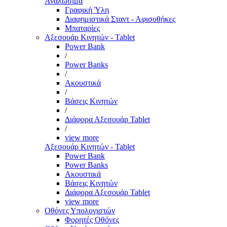
Αναλώσιμα
Γραφική Ύλη
Διαφημιστικά Σταντ - Αφισοθήκες
Μπαταρίες
Αξεσουάρ Κινητών - Tablet
Power Bank
/
Power Banks
/
Ακουστικά
/
Βάσεις Κινητών
/
Διάφορα Αξεσουάρ Tablet
/
view more
Αξεσουάρ Κινητών - Tablet
Power Bank
Power Banks
Ακουστικά
Βάσεις Κινητών
Διάφορα Αξεσουάρ Tablet
view more
Οθόνες Υπολογιστών
Φορητές Οθόνες