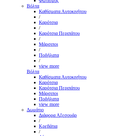
Φωτισμός
Βόλτα
Καθίσματα Αυτοκινήτου
/
Καρότσια
/
Καρότσια Περιπάτου
/
Μάρσιποι
/
Ποδήλατα
/
view more
Βόλτα
Καθίσματα Αυτοκινήτου
Καρότσια
Καρότσια Περιπάτου
Μάρσιποι
Ποδήλατα
view more
Δωμάτιο
Διάφορα Αξεσουάρ
/
Κρεβάτια
/