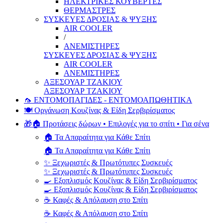
ΗΛΕΚΤΡΙΚΕΣ ΚΟΥΒΕΡΤΕΣ
ΘΕΡΜΑΣΤΡΕΣ
ΣΥΣΚΕΥΕΣ ΔΡΟΣΙΑΣ & ΨΥΞΗΣ
AIR COOLER
/
ΑΝΕΜΙΣΤΗΡΕΣ
ΣΥΣΚΕΥΕΣ ΔΡΟΣΙΑΣ & ΨΥΞΗΣ
AIR COOLER
ΑΝΕΜΙΣΤΗΡΕΣ
ΑΞΕΣΟΥΑΡ ΤΖΑΚΙΟΥ
ΑΞΕΣΟΥΑΡ ΤΖΑΚΙΟΥ
🦟 ΕΝΤΟΜΟΠΑΓΙΔΕΣ - ΕΝΤΟΜΟΑΠΩΘΗΤΙΚΑ
🍽️ Οργάνωση Κουζίνας & Είδη Σερβιρίσματος
🎁🏠 Προτάσεις δώρων • Επιλογές για το σπίτι • Για σένα
🏠 Τα Απαραίτητα για Κάθε Σπίτι
🏠 Τα Απαραίτητα για Κάθε Σπίτι
✨ Ξεχωριστές & Πρωτότυπες Συσκευές
✨ Ξεχωριστές & Πρωτότυπες Συσκευές
🍳 Εξοπλισμός Κουζίνας & Είδη Σερβιρίσματος
🍳 Εξοπλισμός Κουζίνας & Είδη Σερβιρίσματος
☕ Καφές & Απόλαυση στο Σπίτι
☕ Καφές & Απόλαυση στο Σπίτι