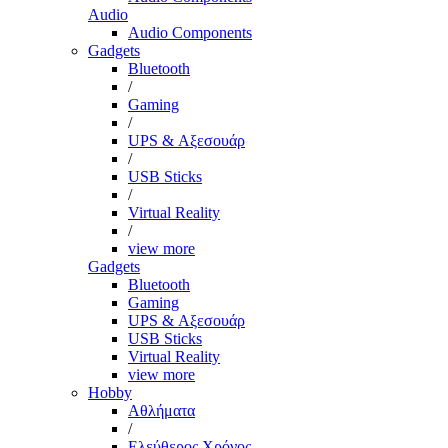
Audio
Audio Components
Gadgets
Bluetooth
/
Gaming
/
UPS & Αξεσουάρ
/
USB Sticks
/
Virtual Reality
/
view more
Gadgets
Bluetooth
Gaming
UPS & Αξεσουάρ
USB Sticks
Virtual Reality
view more
Hobby
Αθλήματα
/
Ελεύθερος Χρόνος