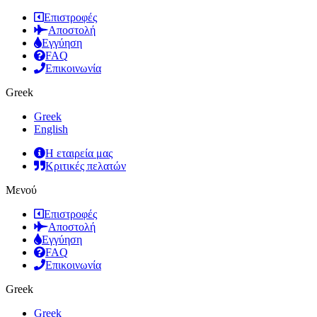
Επιστροφές
Αποστολή
Εγγύηση
FAQ
Επικοινωνία
Greek
Greek
English
Η εταιρεία μας
Κριτικές πελατών
Μενού
Επιστροφές
Αποστολή
Εγγύηση
FAQ
Επικοινωνία
Greek
Greek