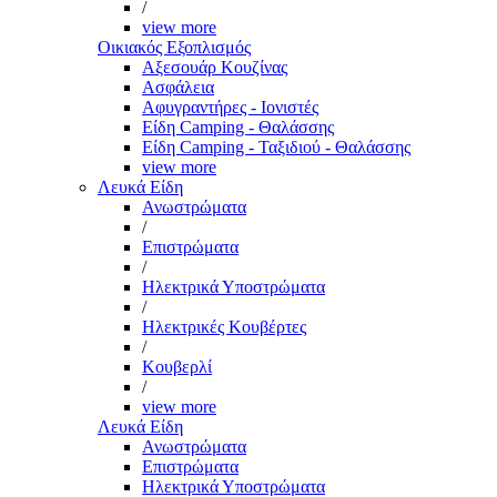
/
view more
Οικιακός Εξοπλισμός
Αξεσουάρ Κουζίνας
Ασφάλεια
Αφυγραντήρες - Ιονιστές
Είδη Camping - Θαλάσσης
Είδη Camping - Ταξιδιού - Θαλάσσης
view more
Λευκά Είδη
Ανωστρώματα
/
Επιστρώματα
/
Ηλεκτρικά Υποστρώματα
/
Ηλεκτρικές Κουβέρτες
/
Κουβερλί
/
view more
Λευκά Είδη
Ανωστρώματα
Επιστρώματα
Ηλεκτρικά Υποστρώματα