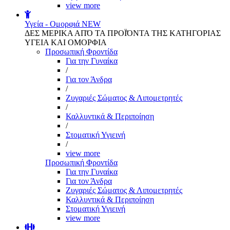
view more
Υγεία - Ομορφιά
NEW
ΔΕΣ ΜΕΡΙΚΑ ΑΠΌ ΤΑ ΠΡΟΪΌΝΤΑ ΤΗΣ ΚΑΤΗΓΟΡΙΑΣ
ΥΓΕΙΑ ΚΑΙ ΟΜΟΡΦΙΑ
Προσωπική Φροντίδα
Για την Γυναίκα
/
Για τον Άνδρα
/
Ζυγαριές Σώματος & Λιπομετρητές
/
Καλλυντικά & Περιποίηση
/
Στοματική Υγιεινή
/
view more
Προσωπική Φροντίδα
Για την Γυναίκα
Για τον Άνδρα
Ζυγαριές Σώματος & Λιπομετρητές
Καλλυντικά & Περιποίηση
Στοματική Υγιεινή
view more