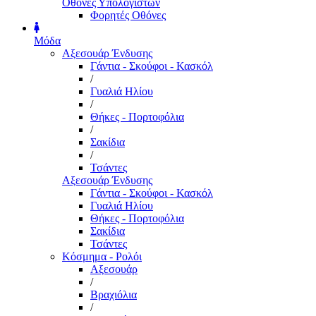
Οθόνες Υπολογιστών
Φορητές Οθόνες
Μόδα
Αξεσουάρ Ένδυσης
Γάντια - Σκούφοι - Κασκόλ
/
Γυαλιά Ηλίου
/
Θήκες - Πορτοφόλια
/
Σακίδια
/
Τσάντες
Αξεσουάρ Ένδυσης
Γάντια - Σκούφοι - Κασκόλ
Γυαλιά Ηλίου
Θήκες - Πορτοφόλια
Σακίδια
Τσάντες
Κόσμημα - Ρολόι
Αξεσουάρ
/
Βραχιόλια
/