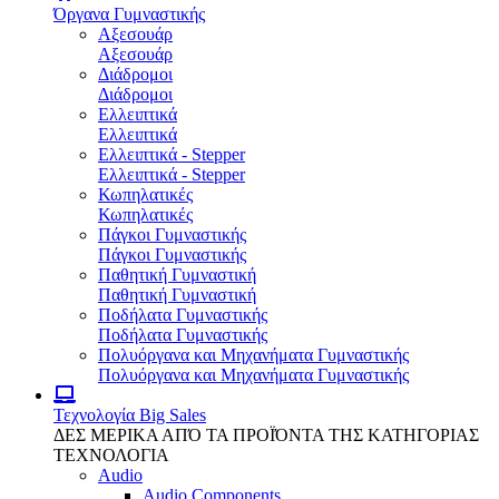
Όργανα Γυμναστικής
Αξεσουάρ
Αξεσουάρ
Διάδρομοι
Διάδρομοι
Ελλειπτικά
Ελλειπτικά
Ελλειπτικά - Stepper
Ελλειπτικά - Stepper
Κωπηλατικές
Κωπηλατικές
Πάγκοι Γυμναστικής
Πάγκοι Γυμναστικής
Παθητική Γυμναστική
Παθητική Γυμναστική
Ποδήλατα Γυμναστικής
Ποδήλατα Γυμναστικής
Πολυόργανα και Μηχανήματα Γυμναστικής
Πολυόργανα και Μηχανήματα Γυμναστικής
Τεχνολογία
Big Sales
ΔΕΣ ΜΕΡΙΚΑ ΑΠΌ ΤΑ ΠΡΟΪΌΝΤΑ ΤΗΣ ΚΑΤΗΓΟΡΙΑΣ
ΤΕΧΝΟΛΟΓΙΑ
Audio
Audio Components