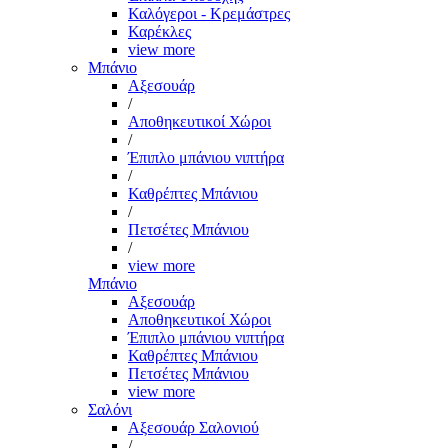
Καλόγεροι - Κρεμάστρες
Καρέκλες
view more
Μπάνιο
Αξεσουάρ
/
Αποθηκευτικοί Χώροι
/
Έπιπλο μπάνιου νιπτήρα
/
Καθρέπτες Μπάνιου
/
Πετσέτες Μπάνιου
/
view more
Μπάνιο
Αξεσουάρ
Αποθηκευτικοί Χώροι
Έπιπλο μπάνιου νιπτήρα
Καθρέπτες Μπάνιου
Πετσέτες Μπάνιου
view more
Σαλόνι
Αξεσουάρ Σαλονιού
/