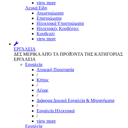
view more
Λευκά Είδη
Ανωστρώματα
Επιστρώματα
Ηλεκτρικά Υποστρώματα
Ηλεκτρικές Κουβέρτες
Κουβερλί
view more
ΕΡΓΑΛΕΙΑ
ΔΕΣ ΜΕΡΙΚΑ ΑΠΌ ΤΑ ΠΡΟΪΌΝΤΑ ΤΗΣ ΚΑΤΗΓΟΡΙΑΣ
ΕΡΓΑΛΕΙΑ
Εργαλεία
Aτομική Προστασία
/
Kήπος
/
Αέρας
/
Διάφορα Δομικά Εργαλεία & Μηχανήματα
/
Εργαλεία Ηλεκτρικά
/
view more
Εργαλεία