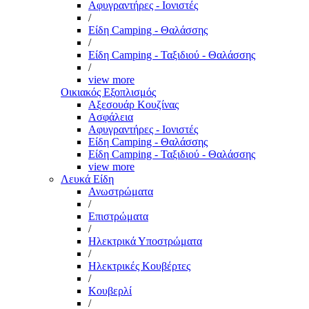
Αφυγραντήρες - Ιονιστές
/
Είδη Camping - Θαλάσσης
/
Είδη Camping - Ταξιδιού - Θαλάσσης
/
view more
Οικιακός Εξοπλισμός
Αξεσουάρ Κουζίνας
Ασφάλεια
Αφυγραντήρες - Ιονιστές
Είδη Camping - Θαλάσσης
Είδη Camping - Ταξιδιού - Θαλάσσης
view more
Λευκά Είδη
Ανωστρώματα
/
Επιστρώματα
/
Ηλεκτρικά Υποστρώματα
/
Ηλεκτρικές Κουβέρτες
/
Κουβερλί
/