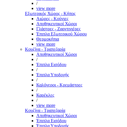
/
view more
Εξωτερικός Χώρος - Κήπος
Αιώρες - Κούνιες
Αποθηκευτικοί Χώροι
Γλάστρες - Ζαρντινιέρες
Έπιπλα Εξωτερικού Χώρου
Θερμοκήπια
view more
Κουζίνα - Τραπεζαρία
Αποθηκευτικοί Χώροι
/
Έπιπλα Εισόδου
/
Έπιπλα Υποδοχής
/
Καλόγεροι - Κρεμάστρες
/
Καρέκλες
/
view more
Κουζίνα - Τραπεζαρία
Αποθηκευτικοί Χώροι
Έπιπλα Εισόδου
Έπιπλα Υποδοχής