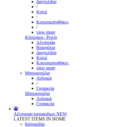
Δαχτυλίδια
/
Κολιέ
/
Κοσμηματοθήκες
/
view more
Κόσμημα - Ρολόι
Αξεσουάρ
Βραχιόλια
Δαχτυλίδια
Κολιέ
Κοσμηματοθήκες
view more
Μπουρνούζια
Ανδρικά
/
Γυναικεία
Μπουρνούζια
Ανδρικά
Γυναικεία
Αξεσουαρ κατοικιδιων
NEW
LATEST ITEMS IN HOME
Κατοικίδια