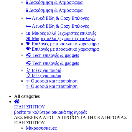
🕯️ Διακόσμηση & Ατμόσφαιρα
🕯️ Διακόσμηση & Ατμόσφαιρα
🛏️ Λευκά Είδη & Cozy Επιλογές
🛏️ Λευκά Είδη & Cozy Επιλογές
🎀 Μικρές αλλά ξεχωριστές επιλογές
🎀 Μικρές αλλά ξεχωριστές επιλογές
💝 Επιλογές με προσωπικό χαρακτήρα
💝 Επιλογές με προσωπικό χαρακτήρα
🎧 Tech επιλογές & gadgets
🎧 Tech επιλογές & gadgets
🎈 Ιδέες για παιδιά
🎈 Ιδέες για παιδιά
✨ Ομορφιά και περιποίηση
✨ Ομορφιά και περιποίηση
All categories
ΕΙΔΗ ΣΠΙΤΙΟΥ
βρείτε τα καλύτερα οικιακά της αγοράς
ΔΕΣ ΜΕΡΙΚΑ ΑΠΌ ΤΑ ΠΡΟΪΌΝΤΑ ΤΗΣ ΚΑΤΗΓΟΡΙΑΣ
ΕΙΔΗ ΣΠΙΤΙΟΥ
Μικροσυσκευές