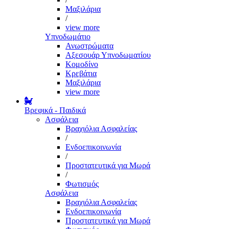
Μαξιλάρια
/
view more
Υπνοδωμάτιο
Ανωστρώματα
Αξεσουάρ Υπνοδωματίου
Κομοδίνο
Κρεβάτια
Μαξιλάρια
view more
Βρεφικά - Παιδικά
Ασφάλεια
Βραχιόλια Ασφαλείας
/
Ενδοεπικοινωνία
/
Προστατευτικά για Μωρά
/
Φωτισμός
Ασφάλεια
Βραχιόλια Ασφαλείας
Ενδοεπικοινωνία
Προστατευτικά για Μωρά