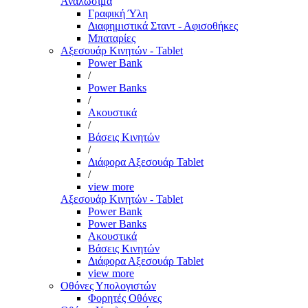
Αναλώσιμα
Γραφική Ύλη
Διαφημιστικά Σταντ - Αφισοθήκες
Μπαταρίες
Αξεσουάρ Κινητών - Tablet
Power Bank
/
Power Banks
/
Ακουστικά
/
Βάσεις Κινητών
/
Διάφορα Αξεσουάρ Tablet
/
view more
Αξεσουάρ Κινητών - Tablet
Power Bank
Power Banks
Ακουστικά
Βάσεις Κινητών
Διάφορα Αξεσουάρ Tablet
view more
Οθόνες Υπολογιστών
Φορητές Οθόνες