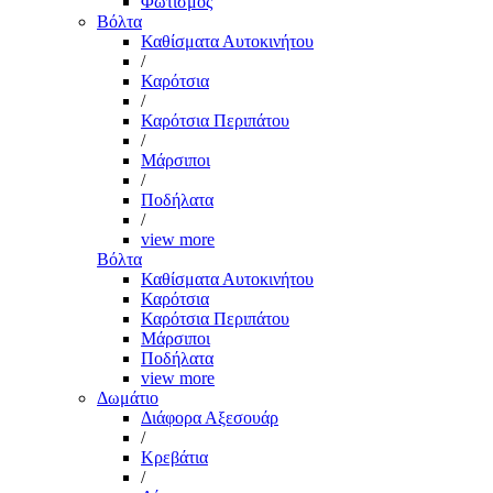
Φωτισμός
Βόλτα
Καθίσματα Αυτοκινήτου
/
Καρότσια
/
Καρότσια Περιπάτου
/
Μάρσιποι
/
Ποδήλατα
/
view more
Βόλτα
Καθίσματα Αυτοκινήτου
Καρότσια
Καρότσια Περιπάτου
Μάρσιποι
Ποδήλατα
view more
Δωμάτιο
Διάφορα Αξεσουάρ
/
Κρεβάτια
/