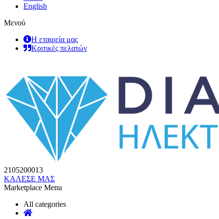
English
Μενού
Η εταιρεία μας
Κριτικές πελατών
2105200013
ΚΑΛΕΣΕ ΜΑΣ
Marketplace Menu
All categories