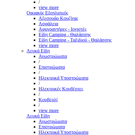
/
view more
Οικιακός Εξοπλισμός
Αξεσουάρ Κουζίνας
Ασφάλεια
Αφυγραντήρες - Ιονιστές
Είδη Camping - Θαλάσσης
Είδη Camping - Ταξιδιού - Θαλάσσης
view more
Λευκά Είδη
Ανωστρώματα
/
Επιστρώματα
/
Ηλεκτρικά Υποστρώματα
/
Ηλεκτρικές Κουβέρτες
/
Κουβερλί
/
view more
Λευκά Είδη
Ανωστρώματα
Επιστρώματα
Ηλεκτρικά Υποστρώματα