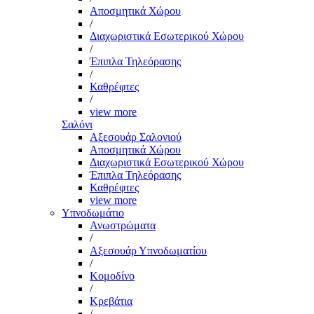
Αποσμητικά Χώρου
/
Διαχωριστικά Εσωτερικού Χώρου
/
Έπιπλα Τηλεόρασης
/
Καθρέφτες
/
view more
Σαλόνι
Αξεσουάρ Σαλονιού
Αποσμητικά Χώρου
Διαχωριστικά Εσωτερικού Χώρου
Έπιπλα Τηλεόρασης
Καθρέφτες
view more
Υπνοδωμάτιο
Ανωστρώματα
/
Αξεσουάρ Υπνοδωματίου
/
Κομοδίνο
/
Κρεβάτια
/