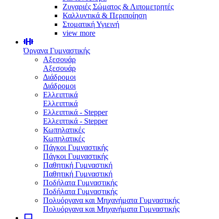
Ζυγαριές Σώματος & Λιπομετρητές
Καλλυντικά & Περιποίηση
Στοματική Υγιεινή
view more
Όργανα Γυμναστικής
Αξεσουάρ
Αξεσουάρ
Διάδρομοι
Διάδρομοι
Ελλειπτικά
Ελλειπτικά
Ελλειπτικά - Stepper
Ελλειπτικά - Stepper
Κωπηλατικές
Κωπηλατικές
Πάγκοι Γυμναστικής
Πάγκοι Γυμναστικής
Παθητική Γυμναστική
Παθητική Γυμναστική
Ποδήλατα Γυμναστικής
Ποδήλατα Γυμναστικής
Πολυόργανα και Μηχανήματα Γυμναστικής
Πολυόργανα και Μηχανήματα Γυμναστικής