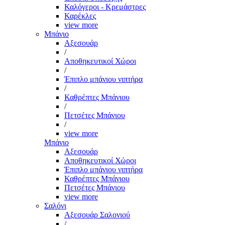
Καλόγεροι - Κρεμάστρες
Καρέκλες
view more
Μπάνιο
Αξεσουάρ
/
Αποθηκευτικοί Χώροι
/
Έπιπλο μπάνιου νιπτήρα
/
Καθρέπτες Μπάνιου
/
Πετσέτες Μπάνιου
/
view more
Μπάνιο
Αξεσουάρ
Αποθηκευτικοί Χώροι
Έπιπλο μπάνιου νιπτήρα
Καθρέπτες Μπάνιου
Πετσέτες Μπάνιου
view more
Σαλόνι
Αξεσουάρ Σαλονιού
/