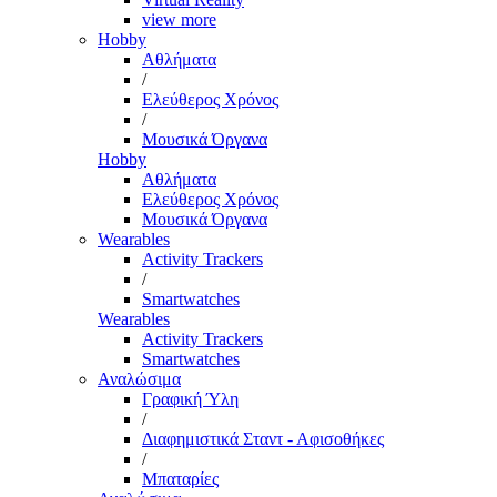
view more
Hobby
Αθλήματα
/
Ελεύθερος Χρόνος
/
Μουσικά Όργανα
Hobby
Αθλήματα
Ελεύθερος Χρόνος
Μουσικά Όργανα
Wearables
Activity Trackers
/
Smartwatches
Wearables
Activity Trackers
Smartwatches
Αναλώσιμα
Γραφική Ύλη
/
Διαφημιστικά Σταντ - Αφισοθήκες
/
Μπαταρίες