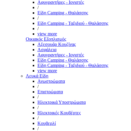
Αφυγραντήρες - Ιονιστές
/
Είδη Camping - Θαλάσσης
/
Είδη Camping - Ταξιδιού - Θαλάσσης
/
view more
Οικιακός Εξοπλισμός
Αξεσουάρ Κουζίνας
Ασφάλεια
Αφυγραντήρες - Ιονιστές
Είδη Camping - Θαλάσσης
Είδη Camping - Ταξιδιού - Θαλάσσης
view more
Λευκά Είδη
Ανωστρώματα
/
Επιστρώματα
/
Ηλεκτρικά Υποστρώματα
/
Ηλεκτρικές Κουβέρτες
/
Κουβερλί
/