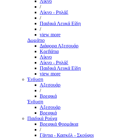
Λίκνο
/
Λίκνο - Ρηλάξ
/
Παιδικά Λευκά Είδη
/
view more
Δωμάτιο
Διάφορα Αξεσουάρ
Κρεβάτια
Λίκνο
Λίκνο - Ρηλάξ
Παιδικά Λευκά Είδη
view more
Ένδυση
Αξεσουάρ
/
Βρεφικά
Ένδυση
Αξεσουάρ
Βρεφικά
Παιδικά Ρούχα
Βρεφικά Φορμάκια
/
Γάντια - Κασκόλ - Σκούφοι