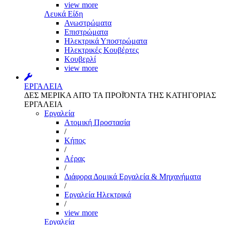
view more
Λευκά Είδη
Ανωστρώματα
Επιστρώματα
Ηλεκτρικά Υποστρώματα
Ηλεκτρικές Κουβέρτες
Κουβερλί
view more
ΕΡΓΑΛΕΙΑ
ΔΕΣ ΜΕΡΙΚΑ ΑΠΌ ΤΑ ΠΡΟΪΌΝΤΑ ΤΗΣ ΚΑΤΗΓΟΡΙΑΣ
ΕΡΓΑΛΕΙΑ
Εργαλεία
Aτομική Προστασία
/
Kήπος
/
Αέρας
/
Διάφορα Δομικά Εργαλεία & Μηχανήματα
/
Εργαλεία Ηλεκτρικά
/
view more
Εργαλεία