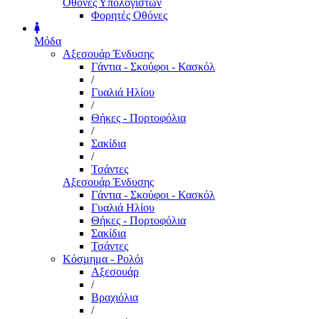
Οθόνες Υπολογιστών
Φορητές Οθόνες
Μόδα
Αξεσουάρ Ένδυσης
Γάντια - Σκούφοι - Κασκόλ
/
Γυαλιά Ηλίου
/
Θήκες - Πορτοφόλια
/
Σακίδια
/
Τσάντες
Αξεσουάρ Ένδυσης
Γάντια - Σκούφοι - Κασκόλ
Γυαλιά Ηλίου
Θήκες - Πορτοφόλια
Σακίδια
Τσάντες
Κόσμημα - Ρολόι
Αξεσουάρ
/
Βραχιόλια
/