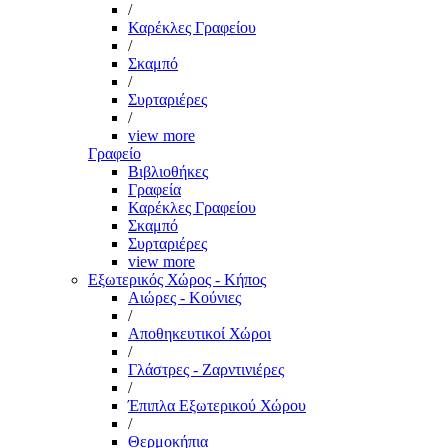
/
Καρέκλες Γραφείου
/
Σκαμπό
/
Συρταριέρες
/
view more
Γραφείο
Βιβλιοθήκες
Γραφεία
Καρέκλες Γραφείου
Σκαμπό
Συρταριέρες
view more
Εξωτερικός Χώρος - Κήπος
Αιώρες - Κούνιες
/
Αποθηκευτικοί Χώροι
/
Γλάστρες - Ζαρντινιέρες
/
Έπιπλα Εξωτερικού Χώρου
/
Θερμοκήπια