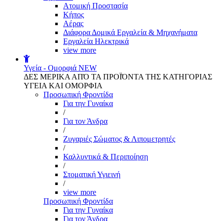
Aτομική Προστασία
Kήπος
Αέρας
Διάφορα Δομικά Εργαλεία & Μηχανήματα
Εργαλεία Ηλεκτρικά
view more
Υγεία - Ομορφιά
NEW
ΔΕΣ ΜΕΡΙΚΑ ΑΠΌ ΤΑ ΠΡΟΪΌΝΤΑ ΤΗΣ ΚΑΤΗΓΟΡΙΑΣ
ΥΓΕΙΑ ΚΑΙ ΟΜΟΡΦΙΑ
Προσωπική Φροντίδα
Για την Γυναίκα
/
Για τον Άνδρα
/
Ζυγαριές Σώματος & Λιπομετρητές
/
Καλλυντικά & Περιποίηση
/
Στοματική Υγιεινή
/
view more
Προσωπική Φροντίδα
Για την Γυναίκα
Για τον Άνδρα