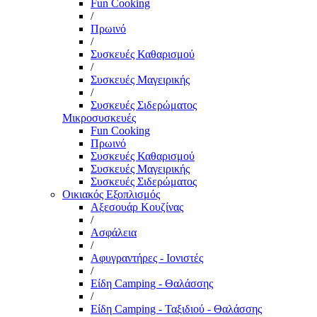
Fun Cooking
/
Πρωινό
/
Συσκευές Καθαρισμού
/
Συσκευές Μαγειρικής
/
Συσκευές Σιδερώματος
Μικροσυσκευές
Fun Cooking
Πρωινό
Συσκευές Καθαρισμού
Συσκευές Μαγειρικής
Συσκευές Σιδερώματος
Οικιακός Εξοπλισμός
Αξεσουάρ Κουζίνας
/
Ασφάλεια
/
Αφυγραντήρες - Ιονιστές
/
Είδη Camping - Θαλάσσης
/
Είδη Camping - Ταξιδιού - Θαλάσσης