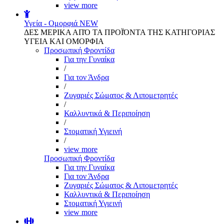
view more
Υγεία - Ομορφιά
NEW
ΔΕΣ ΜΕΡΙΚΑ ΑΠΌ ΤΑ ΠΡΟΪΌΝΤΑ ΤΗΣ ΚΑΤΗΓΟΡΙΑΣ
ΥΓΕΙΑ ΚΑΙ ΟΜΟΡΦΙΑ
Προσωπική Φροντίδα
Για την Γυναίκα
/
Για τον Άνδρα
/
Ζυγαριές Σώματος & Λιπομετρητές
/
Καλλυντικά & Περιποίηση
/
Στοματική Υγιεινή
/
view more
Προσωπική Φροντίδα
Για την Γυναίκα
Για τον Άνδρα
Ζυγαριές Σώματος & Λιπομετρητές
Καλλυντικά & Περιποίηση
Στοματική Υγιεινή
view more