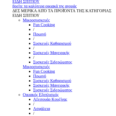
ΕΙΔΗ ΣΠΙΤΙΟΥ
βρείτε τα καλύτερα οικιακά της αγοράς
ΔΕΣ ΜΕΡΙΚΑ ΑΠΌ ΤΑ ΠΡΟΪΌΝΤΑ ΤΗΣ ΚΑΤΗΓΟΡΙΑΣ
ΕΙΔΗ ΣΠΙΤΙΟΥ
Μικροσυσκευές
Fun Cooking
/
Πρωινό
/
Συσκευές Καθαρισμού
/
Συσκευές Μαγειρικής
/
Συσκευές Σιδερώματος
Μικροσυσκευές
Fun Cooking
Πρωινό
Συσκευές Καθαρισμού
Συσκευές Μαγειρικής
Συσκευές Σιδερώματος
Οικιακός Εξοπλισμός
Αξεσουάρ Κουζίνας
/
Ασφάλεια
/