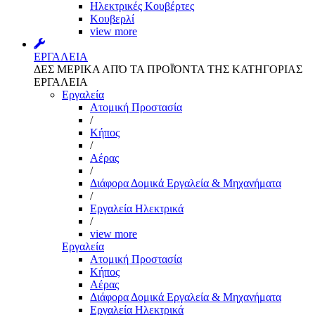
Ηλεκτρικές Κουβέρτες
Κουβερλί
view more
ΕΡΓΑΛΕΙΑ
ΔΕΣ ΜΕΡΙΚΑ ΑΠΌ ΤΑ ΠΡΟΪΌΝΤΑ ΤΗΣ ΚΑΤΗΓΟΡΙΑΣ
ΕΡΓΑΛΕΙΑ
Εργαλεία
Aτομική Προστασία
/
Kήπος
/
Αέρας
/
Διάφορα Δομικά Εργαλεία & Μηχανήματα
/
Εργαλεία Ηλεκτρικά
/
view more
Εργαλεία
Aτομική Προστασία
Kήπος
Αέρας
Διάφορα Δομικά Εργαλεία & Μηχανήματα
Εργαλεία Ηλεκτρικά