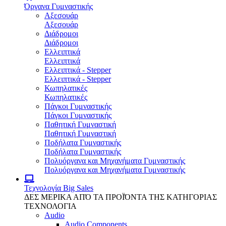
Όργανα Γυμναστικής
Αξεσουάρ
Αξεσουάρ
Διάδρομοι
Διάδρομοι
Ελλειπτικά
Ελλειπτικά
Ελλειπτικά - Stepper
Ελλειπτικά - Stepper
Κωπηλατικές
Κωπηλατικές
Πάγκοι Γυμναστικής
Πάγκοι Γυμναστικής
Παθητική Γυμναστική
Παθητική Γυμναστική
Ποδήλατα Γυμναστικής
Ποδήλατα Γυμναστικής
Πολυόργανα και Μηχανήματα Γυμναστικής
Πολυόργανα και Μηχανήματα Γυμναστικής
Τεχνολογία
Big Sales
ΔΕΣ ΜΕΡΙΚΑ ΑΠΌ ΤΑ ΠΡΟΪΌΝΤΑ ΤΗΣ ΚΑΤΗΓΟΡΙΑΣ
ΤΕΧΝΟΛΟΓΙΑ
Audio
Audio Components