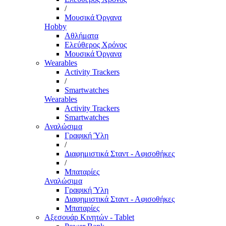
/
Μουσικά Όργανα
Hobby
Αθλήματα
Ελεύθερος Χρόνος
Μουσικά Όργανα
Wearables
Activity Trackers
/
Smartwatches
Wearables
Activity Trackers
Smartwatches
Αναλώσιμα
Γραφική Ύλη
/
Διαφημιστικά Σταντ - Αφισοθήκες
/
Μπαταρίες
Αναλώσιμα
Γραφική Ύλη
Διαφημιστικά Σταντ - Αφισοθήκες
Μπαταρίες
Αξεσουάρ Κινητών - Tablet