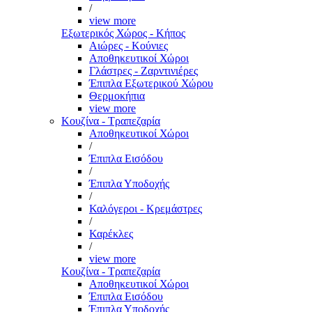
/
view more
Εξωτερικός Χώρος - Κήπος
Αιώρες - Κούνιες
Αποθηκευτικοί Χώροι
Γλάστρες - Ζαρντινιέρες
Έπιπλα Εξωτερικού Χώρου
Θερμοκήπια
view more
Κουζίνα - Τραπεζαρία
Αποθηκευτικοί Χώροι
/
Έπιπλα Εισόδου
/
Έπιπλα Υποδοχής
/
Καλόγεροι - Κρεμάστρες
/
Καρέκλες
/
view more
Κουζίνα - Τραπεζαρία
Αποθηκευτικοί Χώροι
Έπιπλα Εισόδου
Έπιπλα Υποδοχής