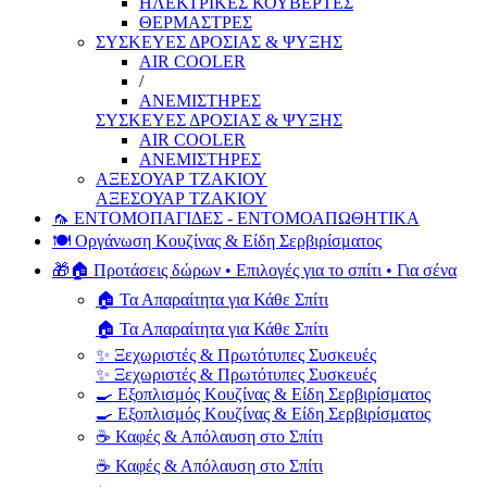
ΗΛΕΚΤΡΙΚΕΣ ΚΟΥΒΕΡΤΕΣ
ΘΕΡΜΑΣΤΡΕΣ
ΣΥΣΚΕΥΕΣ ΔΡΟΣΙΑΣ & ΨΥΞΗΣ
AIR COOLER
/
ΑΝΕΜΙΣΤΗΡΕΣ
ΣΥΣΚΕΥΕΣ ΔΡΟΣΙΑΣ & ΨΥΞΗΣ
AIR COOLER
ΑΝΕΜΙΣΤΗΡΕΣ
ΑΞΕΣΟΥΑΡ ΤΖΑΚΙΟΥ
ΑΞΕΣΟΥΑΡ ΤΖΑΚΙΟΥ
🦟 ΕΝΤΟΜΟΠΑΓΙΔΕΣ - ΕΝΤΟΜΟΑΠΩΘΗΤΙΚΑ
🍽️ Οργάνωση Κουζίνας & Είδη Σερβιρίσματος
🎁🏠 Προτάσεις δώρων • Επιλογές για το σπίτι • Για σένα
🏠 Τα Απαραίτητα για Κάθε Σπίτι
🏠 Τα Απαραίτητα για Κάθε Σπίτι
✨ Ξεχωριστές & Πρωτότυπες Συσκευές
✨ Ξεχωριστές & Πρωτότυπες Συσκευές
🍳 Εξοπλισμός Κουζίνας & Είδη Σερβιρίσματος
🍳 Εξοπλισμός Κουζίνας & Είδη Σερβιρίσματος
☕ Καφές & Απόλαυση στο Σπίτι
☕ Καφές & Απόλαυση στο Σπίτι