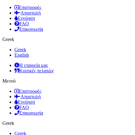
Επιστροφές
Αποστολή
Εγγύηση
FAQ
Επικοινωνία
Greek
Greek
English
Η εταιρεία μας
Κριτικές πελατών
Μενού
Επιστροφές
Αποστολή
Εγγύηση
FAQ
Επικοινωνία
Greek
Greek