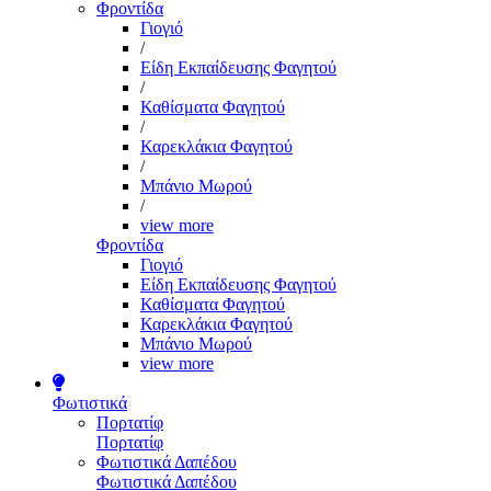
Φροντίδα
Γιογιό
/
Είδη Εκπαίδευσης Φαγητού
/
Καθίσματα Φαγητού
/
Καρεκλάκια Φαγητού
/
Μπάνιο Μωρού
/
view more
Φροντίδα
Γιογιό
Είδη Εκπαίδευσης Φαγητού
Καθίσματα Φαγητού
Καρεκλάκια Φαγητού
Μπάνιο Μωρού
view more
Φωτιστικά
Πορτατίφ
Πορτατίφ
Φωτιστικά Δαπέδου
Φωτιστικά Δαπέδου