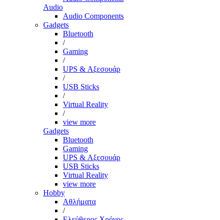
Audio
Audio Components
Gadgets
Bluetooth
/
Gaming
/
UPS & Αξεσουάρ
/
USB Sticks
/
Virtual Reality
/
view more
Gadgets
Bluetooth
Gaming
UPS & Αξεσουάρ
USB Sticks
Virtual Reality
view more
Hobby
Αθλήματα
/
Ελεύθερος Χρόνος