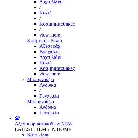
Δαχτυλίδια
/
Κολιέ
/
Κοσμηματοθήκες
/
view more
Κόσμημα - Ρολόι
Αξεσουάρ
Βραχιόλια
Δαχτυλίδια
Κολιέ
Κοσμηματοθήκες
view more
Μπουρνούζια
Ανδρικά
/
Γυναικεία
Μπουρνούζια
Ανδρικά
Γυναικεία
Αξεσουαρ κατοικιδιων
NEW
LATEST ITEMS IN HOME
Κατοικίδια