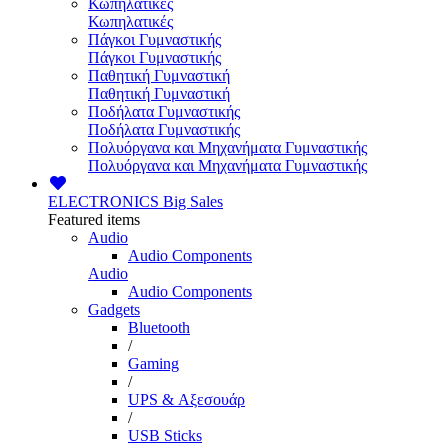
Κωπηλατικές
Κωπηλατικές
Πάγκοι Γυμναστικής
Πάγκοι Γυμναστικής
Παθητική Γυμναστική
Παθητική Γυμναστική
Ποδήλατα Γυμναστικής
Ποδήλατα Γυμναστικής
Πολυόργανα και Μηχανήματα Γυμναστικής
Πολυόργανα και Μηχανήματα Γυμναστικής
ELECTRONICS
Big Sales
Featured items
Audio
Audio Components
Audio
Audio Components
Gadgets
Bluetooth
/
Gaming
/
UPS & Αξεσουάρ
/
USB Sticks