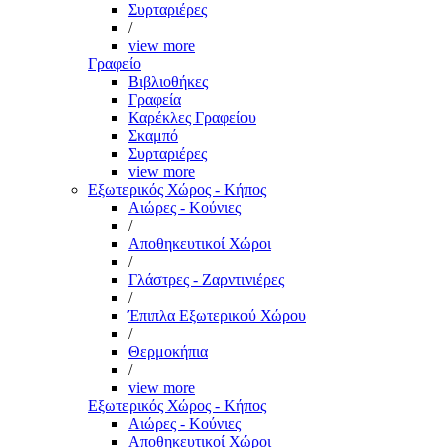
Συρταριέρες
/
view more
Γραφείο
Βιβλιοθήκες
Γραφεία
Καρέκλες Γραφείου
Σκαμπό
Συρταριέρες
view more
Εξωτερικός Χώρος - Κήπος
Αιώρες - Κούνιες
/
Αποθηκευτικοί Χώροι
/
Γλάστρες - Ζαρντινιέρες
/
Έπιπλα Εξωτερικού Χώρου
/
Θερμοκήπια
/
view more
Εξωτερικός Χώρος - Κήπος
Αιώρες - Κούνιες
Αποθηκευτικοί Χώροι