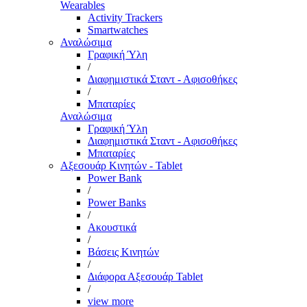
Wearables
Activity Trackers
Smartwatches
Αναλώσιμα
Γραφική Ύλη
/
Διαφημιστικά Σταντ - Αφισοθήκες
/
Μπαταρίες
Αναλώσιμα
Γραφική Ύλη
Διαφημιστικά Σταντ - Αφισοθήκες
Μπαταρίες
Αξεσουάρ Κινητών - Tablet
Power Bank
/
Power Banks
/
Ακουστικά
/
Βάσεις Κινητών
/
Διάφορα Αξεσουάρ Tablet
/
view more