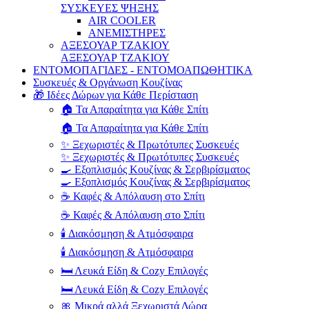
ΣΥΣΚΕΥΕΣ ΨΗΞΗΣ
AIR COOLER
ΑΝΕΜΙΣΤΗΡΕΣ
ΑΞΕΣΟΥΑΡ ΤΖΑΚΙΟΥ
ΑΞΕΣΟΥΑΡ ΤΖΑΚΙΟΥ
ΕΝΤΟΜΟΠΑΓΙΔΕΣ - ΕΝΤΟΜΟΑΠΩΘΗΤΙΚΑ
Συσκευές & Οργάνωση Κουζίνας
🎁 Ιδέες Δώρων για Κάθε Περίσταση
🏠 Τα Απαραίτητα για Κάθε Σπίτι
🏠 Τα Απαραίτητα για Κάθε Σπίτι
✨ Ξεχωριστές & Πρωτότυπες Συσκευές
✨ Ξεχωριστές & Πρωτότυπες Συσκευές
🍳 Εξοπλισμός Κουζίνας & Σερβιρίσματος
🍳 Εξοπλισμός Κουζίνας & Σερβιρίσματος
☕ Καφές & Απόλαυση στο Σπίτι
☕ Καφές & Απόλαυση στο Σπίτι
🕯️ Διακόσμηση & Ατμόσφαιρα
🕯️ Διακόσμηση & Ατμόσφαιρα
🛏️ Λευκά Είδη & Cozy Επιλογές
🛏️ Λευκά Είδη & Cozy Επιλογές
🎀 Μικρά αλλά Ξεχωριστά Δώρα