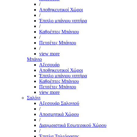
/
Αποθηκευτικοί Χώροι
/
Έπιπλο μπάνιου νιπτήρα
/
Καθρέπτες Μπάνιου
/
Πετσέτες Μπάνιου
/
view more
Μπάνιο
Αξεσουάρ
Αποθηκευτικοί Χώροι
Έπιπλο μπάνιου νιπτήρα
Καθρέπτες Μπάνιου
Πετσέτες Μπάνιου
view more
Σαλόνι
Αξεσουάρ Σαλονιού
/
Αποσμητικά Χώρου
/
Διαχωριστικά Εσωτερικού Χώρου
/
Έπιπλα Τηλεόρασης