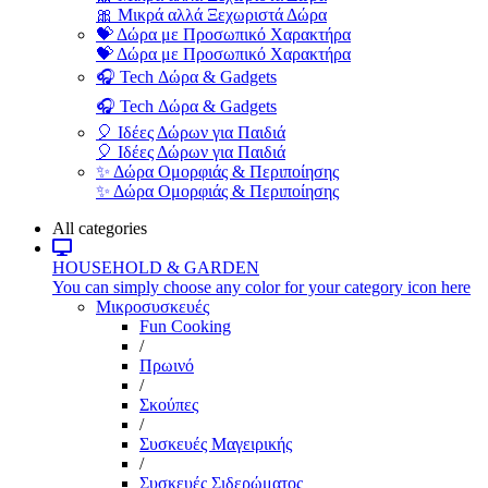
🎀 Μικρά αλλά Ξεχωριστά Δώρα
💝 Δώρα με Προσωπικό Χαρακτήρα
💝 Δώρα με Προσωπικό Χαρακτήρα
🎧 Tech Δώρα & Gadgets
🎧 Tech Δώρα & Gadgets
🎈 Ιδέες Δώρων για Παιδιά
🎈 Ιδέες Δώρων για Παιδιά
✨ Δώρα Ομορφιάς & Περιποίησης
✨ Δώρα Ομορφιάς & Περιποίησης
All categories
HOUSEHOLD & GARDEN
You can simply choose any color for your category icon here
Μικροσυσκευές
Fun Cooking
/
Πρωινό
/
Σκούπες
/
Συσκευές Μαγειρικής
/
Συσκευές Σιδερώματος