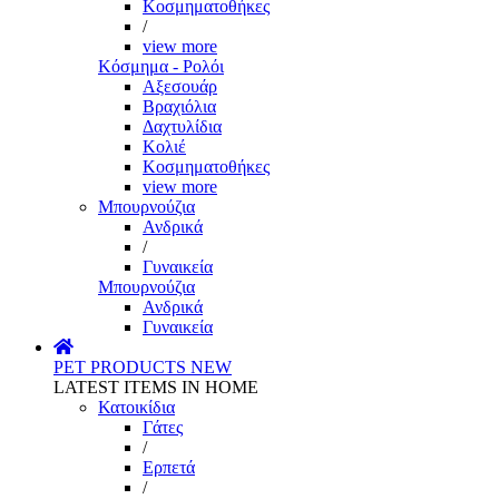
Κοσμηματοθήκες
/
view more
Κόσμημα - Ρολόι
Αξεσουάρ
Βραχιόλια
Δαχτυλίδια
Κολιέ
Κοσμηματοθήκες
view more
Μπουρνούζια
Ανδρικά
/
Γυναικεία
Μπουρνούζια
Ανδρικά
Γυναικεία
PET PRODUCTS
NEW
LATEST ITEMS IN HOME
Κατοικίδια
Γάτες
/
Ερπετά
/