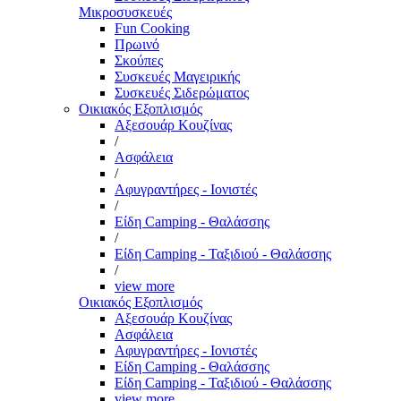
Μικροσυσκευές
Fun Cooking
Πρωινό
Σκούπες
Συσκευές Μαγειρικής
Συσκευές Σιδερώματος
Οικιακός Εξοπλισμός
Αξεσουάρ Κουζίνας
/
Ασφάλεια
/
Αφυγραντήρες - Ιονιστές
/
Είδη Camping - Θαλάσσης
/
Είδη Camping - Ταξιδιού - Θαλάσσης
/
view more
Οικιακός Εξοπλισμός
Αξεσουάρ Κουζίνας
Ασφάλεια
Αφυγραντήρες - Ιονιστές
Είδη Camping - Θαλάσσης
Είδη Camping - Ταξιδιού - Θαλάσσης
view more