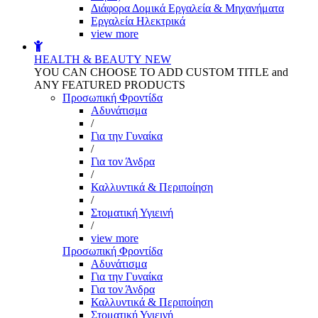
Διάφορα Δομικά Εργαλεία & Μηχανήματα
Εργαλεία Ηλεκτρικά
view more
HEALTH & BEAUTY
NEW
YOU CAN CHOOSE TO ADD CUSTOM TITLE and
ANY FEATURED PRODUCTS
Προσωπική Φροντίδα
Αδυνάτισμα
/
Για την Γυναίκα
/
Για τον Άνδρα
/
Καλλυντικά & Περιποίηση
/
Στοματική Υγιεινή
/
view more
Προσωπική Φροντίδα
Αδυνάτισμα
Για την Γυναίκα
Για τον Άνδρα
Καλλυντικά & Περιποίηση
Στοματική Υγιεινή