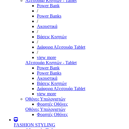
Αξεσουάρ Κινητών - Tablet
Power Bank
/
Power Banks
/
Ακουστικά
/
Βάσεις Κινητών
/
Διάφορα Αξεσουάρ Tablet
/
view more
Αξεσουάρ Κινητών - Tablet
Power Bank
Power Banks
Ακουστικά
Βάσεις Κινητών
Διάφορα Αξεσουάρ Tablet
view more
Οθόνες Υπολογιστών
Φορητές Οθόνες
Οθόνες Υπολογιστών
Φορητές Οθόνες
FASHION STYLING