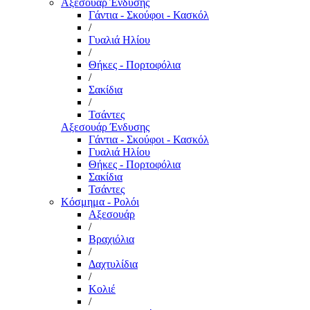
Αξεσουάρ Ένδυσης
Γάντια - Σκούφοι - Κασκόλ
/
Γυαλιά Ηλίου
/
Θήκες - Πορτοφόλια
/
Σακίδια
/
Τσάντες
Αξεσουάρ Ένδυσης
Γάντια - Σκούφοι - Κασκόλ
Γυαλιά Ηλίου
Θήκες - Πορτοφόλια
Σακίδια
Τσάντες
Κόσμημα - Ρολόι
Αξεσουάρ
/
Βραχιόλια
/
Δαχτυλίδια
/
Κολιέ
/