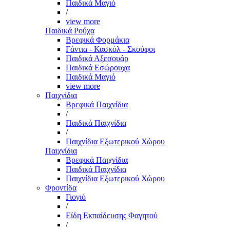
Παιδικά Μαγιό
/
view more
Παιδικά Ρούχα
Βρεφικά Φορμάκια
Γάντια - Κασκόλ - Σκούφοι
Παιδικά Αξεσουάρ
Παιδικά Εσώρουχα
Παιδικά Μαγιό
view more
Παιχνίδια
Βρεφικά Παιχνίδια
/
Παιδικά Παιχνίδια
/
Παιχνίδια Εξωτερικού Χώρου
Παιχνίδια
Βρεφικά Παιχνίδια
Παιδικά Παιχνίδια
Παιχνίδια Εξωτερικού Χώρου
Φροντίδα
Γιογιό
/
Είδη Εκπαίδευσης Φαγητού
/