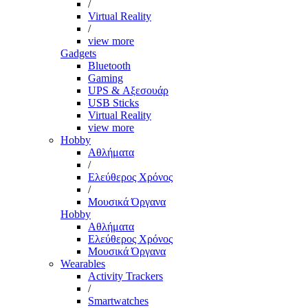
/
Virtual Reality
/
view more
Gadgets
Bluetooth
Gaming
UPS & Αξεσουάρ
USB Sticks
Virtual Reality
view more
Hobby
Αθλήματα
/
Ελεύθερος Χρόνος
/
Μουσικά Όργανα
Hobby
Αθλήματα
Ελεύθερος Χρόνος
Μουσικά Όργανα
Wearables
Activity Trackers
/
Smartwatches