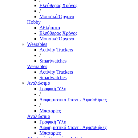
Ελεύθερος Χρόνος
/
Μουσικά Όργανα
Hobby
Αθλήματα
Ελεύθερος Χρόνος
Μουσικά Όργανα
Wearables
Activity Trackers
/
Smartwatches
Wearables
Activity Trackers
Smartwatches
Αναλώσιμα
Γραφική Ύλη
/
Διαφημιστικά Σταντ - Αφισοθήκες
/
Μπαταρίες
Αναλώσιμα
Γραφική Ύλη
Διαφημιστικά Σταντ - Αφισοθήκες
Μπαταρίες