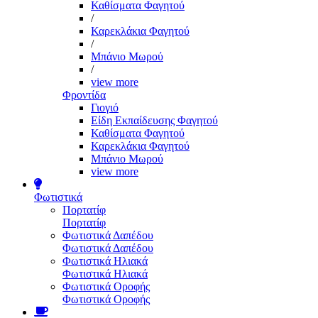
Καθίσματα Φαγητού
/
Καρεκλάκια Φαγητού
/
Μπάνιο Μωρού
/
view more
Φροντίδα
Γιογιό
Είδη Εκπαίδευσης Φαγητού
Καθίσματα Φαγητού
Καρεκλάκια Φαγητού
Μπάνιο Μωρού
view more
Φωτιστικά
Πορτατίφ
Πορτατίφ
Φωτιστικά Δαπέδου
Φωτιστικά Δαπέδου
Φωτιστικά Ηλιακά
Φωτιστικά Ηλιακά
Φωτιστικά Οροφής
Φωτιστικά Οροφής