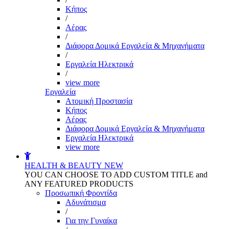
Kήπος
/
Αέρας
/
Διάφορα Δομικά Εργαλεία & Μηχανήματα
/
Εργαλεία Ηλεκτρικά
/
view more
Εργαλεία
Aτομική Προστασία
Kήπος
Αέρας
Διάφορα Δομικά Εργαλεία & Μηχανήματα
Εργαλεία Ηλεκτρικά
view more
HEALTH & BEAUTY
NEW
YOU CAN CHOOSE TO ADD CUSTOM TITLE and
ANY FEATURED PRODUCTS
Προσωπική Φροντίδα
Αδυνάτισμα
/
Για την Γυναίκα