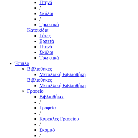
Πτηνά
/
Σκύλοι
/
Τρωκτικά
Κατοικίδια
Γάτες
Ερπετά
Πτηνά
Σκύλοι
Τρωκτικά
Έπιπλα
Βιβλιοθήκες
Μεταλλική Βιβλιοθήκη
Βιβλιοθήκες
Μεταλλική Βιβλιοθήκη
Γραφείο
Βιβλιοθήκες
/
Γραφεία
/
Καρέκλες Γραφείου
/
Σκαμπό
/