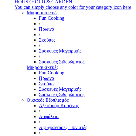
HOUSEHOLD & GARDEN
You can simply choose any color for your category icon here
Μικροσυσκευές
Fun Cooking
/
Πρωινό
/
Σκούπες
/
Συσκευές Μαγειρικής
/
Συσκευές Σιδερώματος
Μικροσυσκευές
Fun Cooking
Πρωινό
Σκούπες
Συσκευές Μαγειρικής
Συσκευές Σιδερώματος
Οικιακός Εξοπλισμός
Αξεσουάρ Κουζίνας
/
Ασφάλεια
/
Αφυγραντήρες - Ιονιστές
/