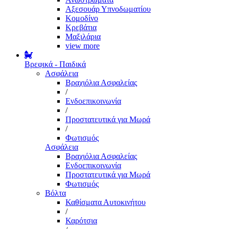
Αξεσουάρ Υπνοδωματίου
Κομοδίνο
Κρεβάτια
Μαξιλάρια
view more
Βρεφικά - Παιδικά
Ασφάλεια
Βραχιόλια Ασφαλείας
/
Ενδοεπικοινωνία
/
Προστατευτικά για Μωρά
/
Φωτισμός
Ασφάλεια
Βραχιόλια Ασφαλείας
Ενδοεπικοινωνία
Προστατευτικά για Μωρά
Φωτισμός
Βόλτα
Καθίσματα Αυτοκινήτου
/
Καρότσια