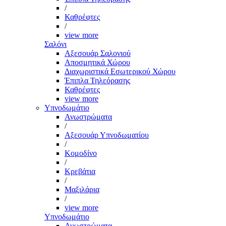
/
Καθρέφτες
/
view more
Σαλόνι
Αξεσουάρ Σαλονιού
Αποσμητικά Χώρου
Διαχωριστικά Εσωτερικού Χώρου
Έπιπλα Τηλεόρασης
Καθρέφτες
view more
Υπνοδωμάτιο
Ανωστρώματα
/
Αξεσουάρ Υπνοδωματίου
/
Κομοδίνο
/
Κρεβάτια
/
Μαξιλάρια
/
view more
Υπνοδωμάτιο
Ανωστρώματα