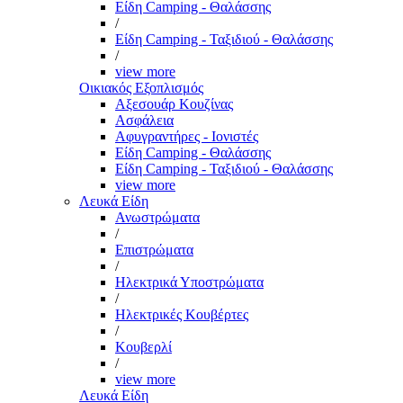
Είδη Camping - Θαλάσσης
/
Είδη Camping - Ταξιδιού - Θαλάσσης
/
view more
Οικιακός Εξοπλισμός
Αξεσουάρ Κουζίνας
Ασφάλεια
Αφυγραντήρες - Ιονιστές
Είδη Camping - Θαλάσσης
Είδη Camping - Ταξιδιού - Θαλάσσης
view more
Λευκά Είδη
Ανωστρώματα
/
Επιστρώματα
/
Ηλεκτρικά Υποστρώματα
/
Ηλεκτρικές Κουβέρτες
/
Κουβερλί
/
view more
Λευκά Είδη