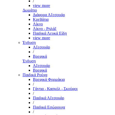
/
view more
Δωμάτιο
Διάφορα Αξεσουάρ
Κρεβάτια
Λίκνο
Λίκνο - Ρηλάξ
Παιδικά Λευκά Είδη
view more
Ένδυση
Αξεσουάρ
/
Βρεφικά
Ένδυση
Αξεσουάρ
Βρεφικά
Παιδικά Ρούχα
Βρεφικά Φορμάκια
/
Γάντια - Κασκόλ - Σκούφοι
/
Παιδικά Αξεσουάρ
/
Παιδικά Εσώρουχα
/