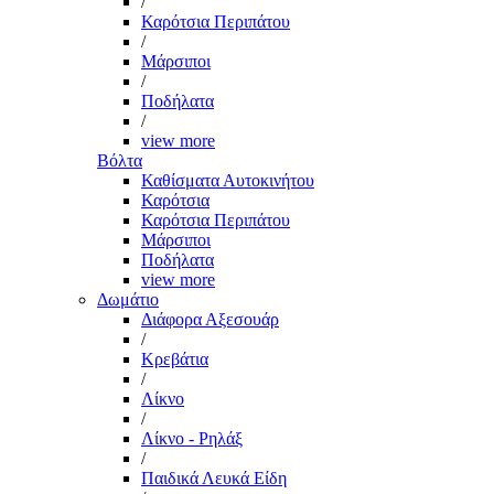
/
Καρότσια Περιπάτου
/
Μάρσιποι
/
Ποδήλατα
/
view more
Βόλτα
Καθίσματα Αυτοκινήτου
Καρότσια
Καρότσια Περιπάτου
Μάρσιποι
Ποδήλατα
view more
Δωμάτιο
Διάφορα Αξεσουάρ
/
Κρεβάτια
/
Λίκνο
/
Λίκνο - Ρηλάξ
/
Παιδικά Λευκά Είδη