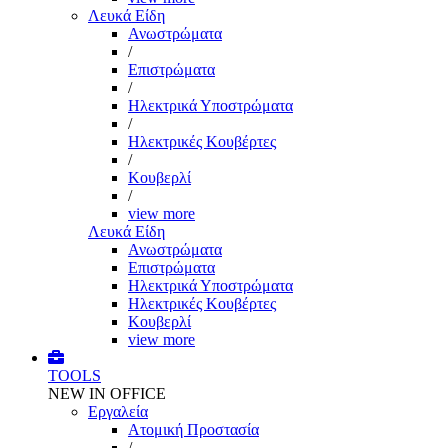
Λευκά Είδη
Ανωστρώματα
/
Επιστρώματα
/
Ηλεκτρικά Υποστρώματα
/
Ηλεκτρικές Κουβέρτες
/
Κουβερλί
/
view more
Λευκά Είδη
Ανωστρώματα
Επιστρώματα
Ηλεκτρικά Υποστρώματα
Ηλεκτρικές Κουβέρτες
Κουβερλί
view more
TOOLS
NEW IN OFFICE
Εργαλεία
Aτομική Προστασία
/