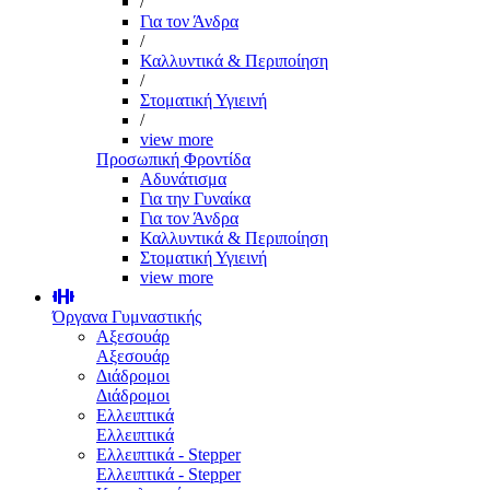
/
Για τον Άνδρα
/
Καλλυντικά & Περιποίηση
/
Στοματική Υγιεινή
/
view more
Προσωπική Φροντίδα
Αδυνάτισμα
Για την Γυναίκα
Για τον Άνδρα
Καλλυντικά & Περιποίηση
Στοματική Υγιεινή
view more
Όργανα Γυμναστικής
Αξεσουάρ
Αξεσουάρ
Διάδρομοι
Διάδρομοι
Ελλειπτικά
Ελλειπτικά
Ελλειπτικά - Stepper
Ελλειπτικά - Stepper