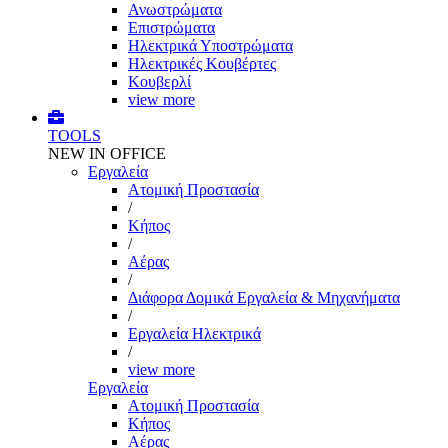
Ανωστρώματα
Επιστρώματα
Ηλεκτρικά Υποστρώματα
Ηλεκτρικές Κουβέρτες
Κουβερλί
view more
TOOLS
NEW IN OFFICE
Εργαλεία
Aτομική Προστασία
/
Kήπος
/
Αέρας
/
Διάφορα Δομικά Εργαλεία & Μηχανήματα
/
Εργαλεία Ηλεκτρικά
/
view more
Εργαλεία
Aτομική Προστασία
Kήπος
Αέρας