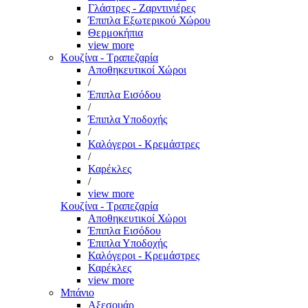
Γλάστρες - Ζαρντινιέρες
Έπιπλα Εξωτερικού Χώρου
Θερμοκήπια
view more
Κουζίνα - Τραπεζαρία
Αποθηκευτικοί Χώροι
/
Έπιπλα Εισόδου
/
Έπιπλα Υποδοχής
/
Καλόγεροι - Κρεμάστρες
/
Καρέκλες
/
view more
Κουζίνα - Τραπεζαρία
Αποθηκευτικοί Χώροι
Έπιπλα Εισόδου
Έπιπλα Υποδοχής
Καλόγεροι - Κρεμάστρες
Καρέκλες
view more
Μπάνιο
Αξεσουάρ