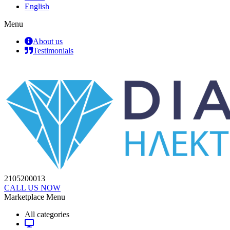
English
Menu
About us
Testimonials
2105200013
CALL US NOW
Marketplace Menu
All categories