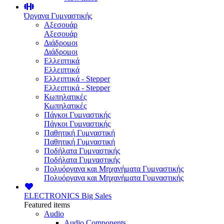
Όργανα Γυμναστικής
Αξεσουάρ
Αξεσουάρ
Διάδρομοι
Διάδρομοι
Ελλειπτικά
Ελλειπτικά
Ελλειπτικά - Stepper
Ελλειπτικά - Stepper
Κωπηλατικές
Κωπηλατικές
Πάγκοι Γυμναστικής
Πάγκοι Γυμναστικής
Παθητική Γυμναστική
Παθητική Γυμναστική
Ποδήλατα Γυμναστικής
Ποδήλατα Γυμναστικής
Πολυόργανα και Μηχανήματα Γυμναστικής
Πολυόργανα και Μηχανήματα Γυμναστικής
ELECTRONICS
Big Sales
Featured items
Audio
Audio Components