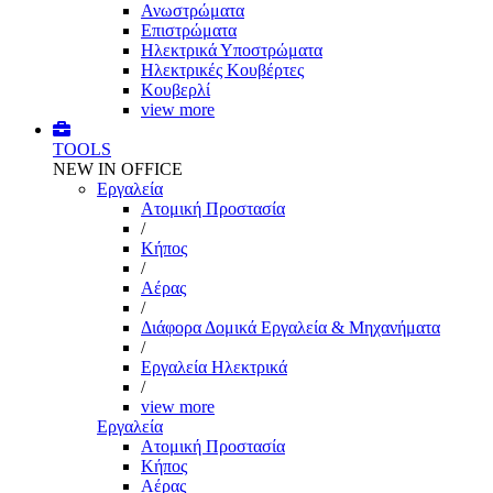
Ανωστρώματα
Επιστρώματα
Ηλεκτρικά Υποστρώματα
Ηλεκτρικές Κουβέρτες
Κουβερλί
view more
TOOLS
NEW IN OFFICE
Εργαλεία
Aτομική Προστασία
/
Kήπος
/
Αέρας
/
Διάφορα Δομικά Εργαλεία & Μηχανήματα
/
Εργαλεία Ηλεκτρικά
/
view more
Εργαλεία
Aτομική Προστασία
Kήπος
Αέρας