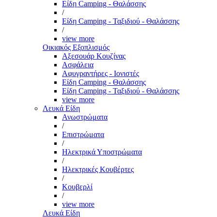
Είδη Camping - Θαλάσσης
/
Είδη Camping - Ταξιδιού - Θαλάσσης
/
view more
Οικιακός Εξοπλισμός
Αξεσουάρ Κουζίνας
Ασφάλεια
Αφυγραντήρες - Ιονιστές
Είδη Camping - Θαλάσσης
Είδη Camping - Ταξιδιού - Θαλάσσης
view more
Λευκά Είδη
Ανωστρώματα
/
Επιστρώματα
/
Ηλεκτρικά Υποστρώματα
/
Ηλεκτρικές Κουβέρτες
/
Κουβερλί
/
view more
Λευκά Είδη