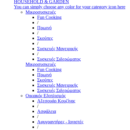
HOUSEHOLD & GARDEN
You can simply choose any color for your category icon here
Μικροσυσκευές
Fun Cooking
/
Πρωινό
/
Σκούπες
/
Συσκευές Μαγειρικής
/
Συσκευές Σιδερώματος
Μικροσυσκευές
Fun Cooking
Πρωινό
Σκούπες
Συσκευές Μαγειρικής
Συσκευές Σιδερώματος
Οικιακός Εξοπλισμός
Αξεσουάρ Κουζίνας
/
Ασφάλεια
/
Αφυγραντήρες - Ιονιστές
/