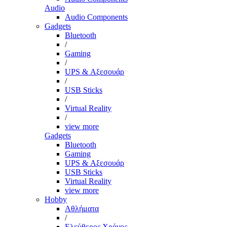
Audio
Audio Components
Gadgets
Bluetooth
/
Gaming
/
UPS & Αξεσουάρ
/
USB Sticks
/
Virtual Reality
/
view more
Gadgets
Bluetooth
Gaming
UPS & Αξεσουάρ
USB Sticks
Virtual Reality
view more
Hobby
Αθλήματα
/
Ελεύθερος Χρόνος