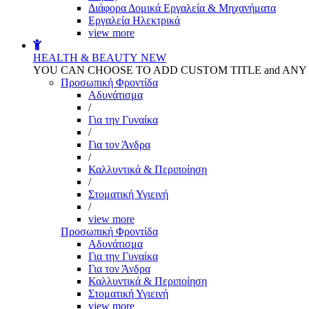
Διάφορα Δομικά Εργαλεία & Μηχανήματα
Εργαλεία Ηλεκτρικά
view more
HEALTH & BEAUTY
NEW
YOU CAN CHOOSE TO ADD CUSTOM TITLE and AN
Προσωπική Φροντίδα
Αδυνάτισμα
/
Για την Γυναίκα
/
Για τον Άνδρα
/
Καλλυντικά & Περιποίηση
/
Στοματική Υγιεινή
/
view more
Προσωπική Φροντίδα
Αδυνάτισμα
Για την Γυναίκα
Για τον Άνδρα
Καλλυντικά & Περιποίηση
Στοματική Υγιεινή
view more