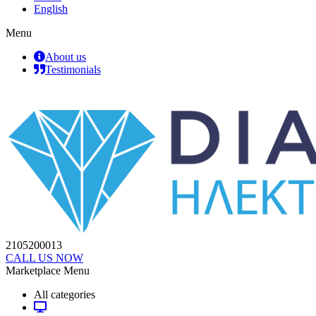
English
Menu
About us
Testimonials
2105200013
CALL US NOW
Marketplace Menu
All categories