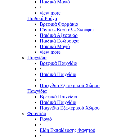
Παιδικά Μαγιό
/
view more
Παιδικά Ρούχα
Βρεφικά Φορμάκια
Γάντια - Κασκόλ - Σκούφοι
Παιδικά Αξεσουάρ
Παιδικά Εσώρουχα
Παιδικά Μαγιό
view more
Παιχνίδια
Βρεφικά Παιχνίδια
/
Παιδικά Παιχνίδια
/
Παιχνίδια Εξωτερικού Χώρου
Παιχνίδια
Βρεφικά Παιχνίδια
Παιδικά Παιχνίδια
Παιχνίδια Εξωτερικού Χώρου
Φροντίδα
Γιογιό
/
Είδη Εκπαίδευσης Φαγητού
/