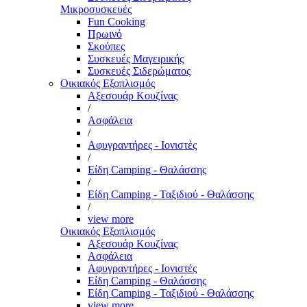
Μικροσυσκευές
Fun Cooking
Πρωινό
Σκούπες
Συσκευές Μαγειρικής
Συσκευές Σιδερώματος
Οικιακός Εξοπλισμός
Αξεσουάρ Κουζίνας
/
Ασφάλεια
/
Αφυγραντήρες - Ιονιστές
/
Είδη Camping - Θαλάσσης
/
Είδη Camping - Ταξιδιού - Θαλάσσης
/
view more
Οικιακός Εξοπλισμός
Αξεσουάρ Κουζίνας
Ασφάλεια
Αφυγραντήρες - Ιονιστές
Είδη Camping - Θαλάσσης
Είδη Camping - Ταξιδιού - Θαλάσσης
view more