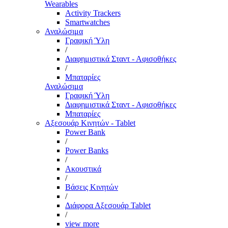
Wearables
Activity Trackers
Smartwatches
Αναλώσιμα
Γραφική Ύλη
/
Διαφημιστικά Σταντ - Αφισοθήκες
/
Μπαταρίες
Αναλώσιμα
Γραφική Ύλη
Διαφημιστικά Σταντ - Αφισοθήκες
Μπαταρίες
Αξεσουάρ Κινητών - Tablet
Power Bank
/
Power Banks
/
Ακουστικά
/
Βάσεις Κινητών
/
Διάφορα Αξεσουάρ Tablet
/
view more