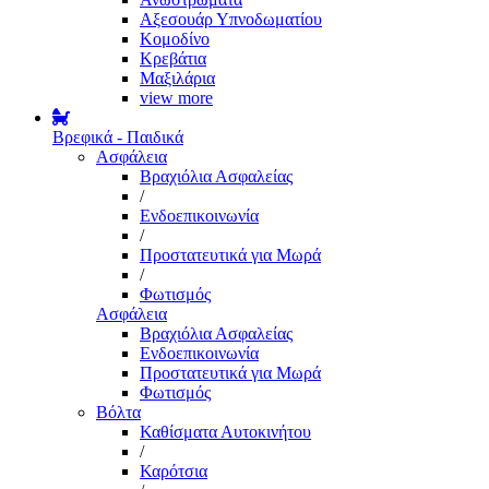
Αξεσουάρ Υπνοδωματίου
Κομοδίνο
Κρεβάτια
Μαξιλάρια
view more
Βρεφικά - Παιδικά
Ασφάλεια
Βραχιόλια Ασφαλείας
/
Ενδοεπικοινωνία
/
Προστατευτικά για Μωρά
/
Φωτισμός
Ασφάλεια
Βραχιόλια Ασφαλείας
Ενδοεπικοινωνία
Προστατευτικά για Μωρά
Φωτισμός
Βόλτα
Καθίσματα Αυτοκινήτου
/
Καρότσια