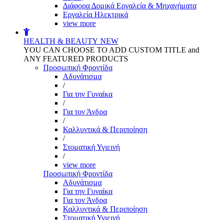
Διάφορα Δομικά Εργαλεία & Μηχανήματα
Εργαλεία Ηλεκτρικά
view more
HEALTH & BEAUTY
NEW
YOU CAN CHOOSE TO ADD CUSTOM TITLE and
ANY FEATURED PRODUCTS
Προσωπική Φροντίδα
Αδυνάτισμα
/
Για την Γυναίκα
/
Για τον Άνδρα
/
Καλλυντικά & Περιποίηση
/
Στοματική Υγιεινή
/
view more
Προσωπική Φροντίδα
Αδυνάτισμα
Για την Γυναίκα
Για τον Άνδρα
Καλλυντικά & Περιποίηση
Στοματική Υγιεινή