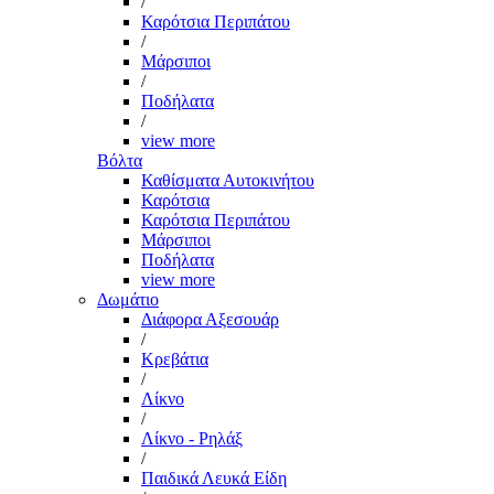
/
Καρότσια Περιπάτου
/
Μάρσιποι
/
Ποδήλατα
/
view more
Βόλτα
Καθίσματα Αυτοκινήτου
Καρότσια
Καρότσια Περιπάτου
Μάρσιποι
Ποδήλατα
view more
Δωμάτιο
Διάφορα Αξεσουάρ
/
Κρεβάτια
/
Λίκνο
/
Λίκνο - Ρηλάξ
/
Παιδικά Λευκά Είδη