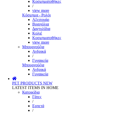
Κοσμηματοθήκες
/
view more
Κόσμημα - Ρολόι
Αξεσουάρ
Βραχιόλια
Δαχτυλίδια
Κολιέ
Κοσμηματοθήκες
view more
Μπουρνούζια
Ανδρικά
/
Γυναικεία
Μπουρνούζια
Ανδρικά
Γυναικεία
PET PRODUCTS
NEW
LATEST ITEMS IN HOME
Κατοικίδια
Γάτες
/
Ερπετά
/