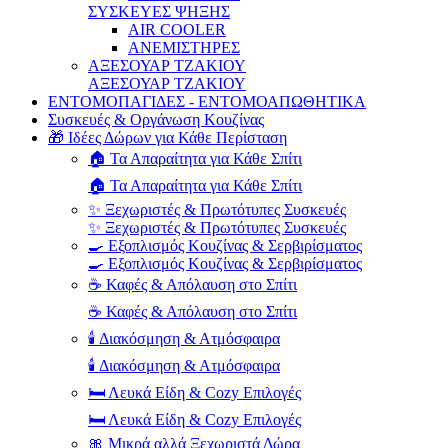
ΣΥΣΚΕΥΕΣ ΨΗΞΗΣ
AIR COOLER
ΑΝΕΜΙΣΤΗΡΕΣ
ΑΞΕΣΟΥΑΡ ΤΖΑΚΙΟΥ
ΑΞΕΣΟΥΑΡ ΤΖΑΚΙΟΥ
ΕΝΤΟΜΟΠΑΓΙΔΕΣ - ΕΝΤΟΜΟΑΠΩΘΗΤΙΚΑ
Συσκευές & Οργάνωση Κουζίνας
🎁 Ιδέες Δώρων για Κάθε Περίσταση
🏠 Τα Απαραίτητα για Κάθε Σπίτι
🏠 Τα Απαραίτητα για Κάθε Σπίτι
✨ Ξεχωριστές & Πρωτότυπες Συσκευές
✨ Ξεχωριστές & Πρωτότυπες Συσκευές
🍳 Εξοπλισμός Κουζίνας & Σερβιρίσματος
🍳 Εξοπλισμός Κουζίνας & Σερβιρίσματος
☕ Καφές & Απόλαυση στο Σπίτι
☕ Καφές & Απόλαυση στο Σπίτι
🕯️ Διακόσμηση & Ατμόσφαιρα
🕯️ Διακόσμηση & Ατμόσφαιρα
🛏️ Λευκά Είδη & Cozy Επιλογές
🛏️ Λευκά Είδη & Cozy Επιλογές
🎀 Μικρά αλλά Ξεχωριστά Δώρα