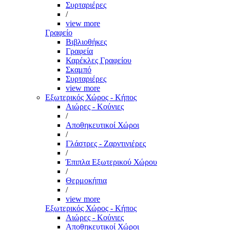
Συρταριέρες
/
view more
Γραφείο
Βιβλιοθήκες
Γραφεία
Καρέκλες Γραφείου
Σκαμπό
Συρταριέρες
view more
Εξωτερικός Χώρος - Κήπος
Αιώρες - Κούνιες
/
Αποθηκευτικοί Χώροι
/
Γλάστρες - Ζαρντινιέρες
/
Έπιπλα Εξωτερικού Χώρου
/
Θερμοκήπια
/
view more
Εξωτερικός Χώρος - Κήπος
Αιώρες - Κούνιες
Αποθηκευτικοί Χώροι