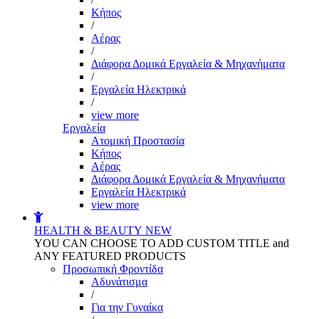
Kήπος
/
Αέρας
/
Διάφορα Δομικά Εργαλεία & Μηχανήματα
/
Εργαλεία Ηλεκτρικά
/
view more
Εργαλεία
Aτομική Προστασία
Kήπος
Αέρας
Διάφορα Δομικά Εργαλεία & Μηχανήματα
Εργαλεία Ηλεκτρικά
view more
HEALTH & BEAUTY
NEW
YOU CAN CHOOSE TO ADD CUSTOM TITLE and
ANY FEATURED PRODUCTS
Προσωπική Φροντίδα
Αδυνάτισμα
/
Για την Γυναίκα