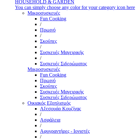
HOUSEHOLD & GARDEN
You can simply choose any color for your category icon here
Μικροσυσκευές
Fun Cooking
/
Πρωινό
/
Σκούπες
/
Συσκευές Μαγειρικής
/
Συσκευές Σιδερώματος
Μικροσυσκευές
Fun Cooking
Πρωινό
Σκούπες
Συσκευές Μαγειρικής
Συσκευές Σιδερώματος
Οικιακός Εξοπλισμός
Αξεσουάρ Κουζίνας
/
Ασφάλεια
/
Αφυγραντήρες - Ιονιστές
/