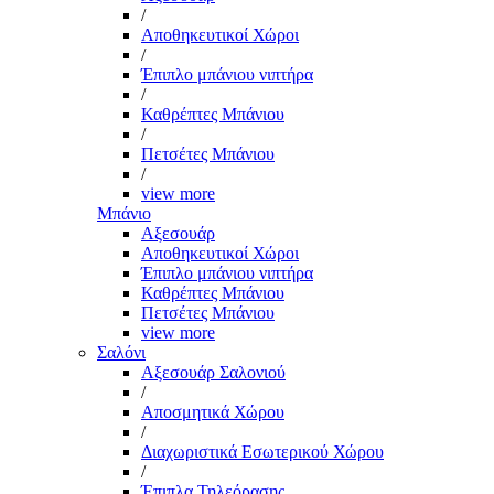
/
Αποθηκευτικοί Χώροι
/
Έπιπλο μπάνιου νιπτήρα
/
Καθρέπτες Μπάνιου
/
Πετσέτες Μπάνιου
/
view more
Μπάνιο
Αξεσουάρ
Αποθηκευτικοί Χώροι
Έπιπλο μπάνιου νιπτήρα
Καθρέπτες Μπάνιου
Πετσέτες Μπάνιου
view more
Σαλόνι
Αξεσουάρ Σαλονιού
/
Αποσμητικά Χώρου
/
Διαχωριστικά Εσωτερικού Χώρου
/
Έπιπλα Τηλεόρασης