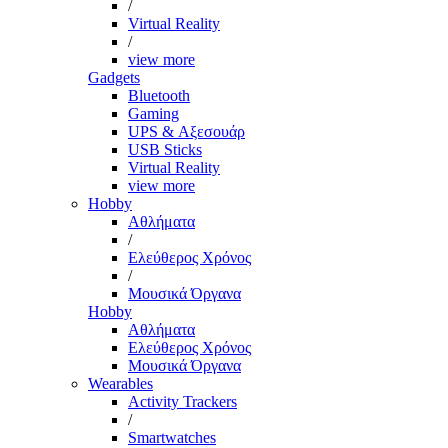
/
Virtual Reality
/
view more
Gadgets
Bluetooth
Gaming
UPS & Αξεσουάρ
USB Sticks
Virtual Reality
view more
Hobby
Αθλήματα
/
Ελεύθερος Χρόνος
/
Μουσικά Όργανα
Hobby
Αθλήματα
Ελεύθερος Χρόνος
Μουσικά Όργανα
Wearables
Activity Trackers
/
Smartwatches