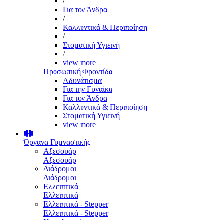
/
Για τον Άνδρα
/
Καλλυντικά & Περιποίηση
/
Στοματική Υγιεινή
/
view more
Προσωπική Φροντίδα
Αδυνάτισμα
Για την Γυναίκα
Για τον Άνδρα
Καλλυντικά & Περιποίηση
Στοματική Υγιεινή
view more
Όργανα Γυμναστικής
Αξεσουάρ
Αξεσουάρ
Διάδρομοι
Διάδρομοι
Ελλειπτικά
Ελλειπτικά
Ελλειπτικά - Stepper
Ελλειπτικά - Stepper