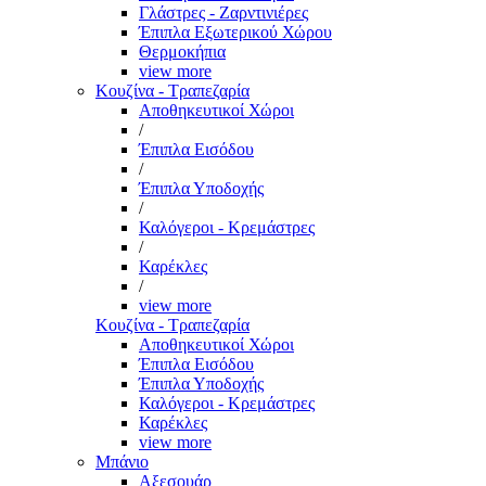
Γλάστρες - Ζαρντινιέρες
Έπιπλα Εξωτερικού Χώρου
Θερμοκήπια
view more
Κουζίνα - Τραπεζαρία
Αποθηκευτικοί Χώροι
/
Έπιπλα Εισόδου
/
Έπιπλα Υποδοχής
/
Καλόγεροι - Κρεμάστρες
/
Καρέκλες
/
view more
Κουζίνα - Τραπεζαρία
Αποθηκευτικοί Χώροι
Έπιπλα Εισόδου
Έπιπλα Υποδοχής
Καλόγεροι - Κρεμάστρες
Καρέκλες
view more
Μπάνιο
Αξεσουάρ