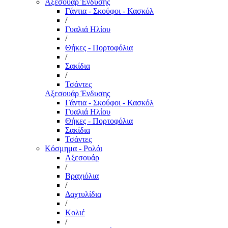
Αξεσουάρ Ένδυσης
Γάντια - Σκούφοι - Κασκόλ
/
Γυαλιά Ηλίου
/
Θήκες - Πορτοφόλια
/
Σακίδια
/
Τσάντες
Αξεσουάρ Ένδυσης
Γάντια - Σκούφοι - Κασκόλ
Γυαλιά Ηλίου
Θήκες - Πορτοφόλια
Σακίδια
Τσάντες
Κόσμημα - Ρολόι
Αξεσουάρ
/
Βραχιόλια
/
Δαχτυλίδια
/
Κολιέ
/