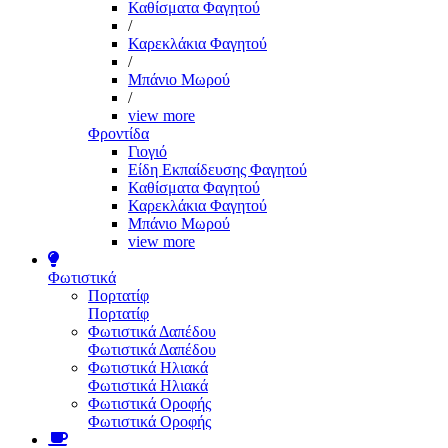
Καθίσματα Φαγητού
/
Καρεκλάκια Φαγητού
/
Μπάνιο Μωρού
/
view more
Φροντίδα
Γιογιό
Είδη Εκπαίδευσης Φαγητού
Καθίσματα Φαγητού
Καρεκλάκια Φαγητού
Μπάνιο Μωρού
view more
Φωτιστικά
Πορτατίφ
Πορτατίφ
Φωτιστικά Δαπέδου
Φωτιστικά Δαπέδου
Φωτιστικά Ηλιακά
Φωτιστικά Ηλιακά
Φωτιστικά Οροφής
Φωτιστικά Οροφής