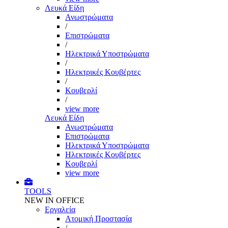
Λευκά Είδη
Ανωστρώματα
/
Επιστρώματα
/
Ηλεκτρικά Υποστρώματα
/
Ηλεκτρικές Κουβέρτες
/
Κουβερλί
/
view more
Λευκά Είδη
Ανωστρώματα
Επιστρώματα
Ηλεκτρικά Υποστρώματα
Ηλεκτρικές Κουβέρτες
Κουβερλί
view more
TOOLS
NEW IN OFFICE
Εργαλεία
Aτομική Προστασία
/