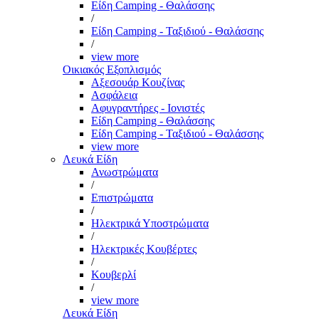
Είδη Camping - Θαλάσσης
/
Είδη Camping - Ταξιδιού - Θαλάσσης
/
view more
Οικιακός Εξοπλισμός
Αξεσουάρ Κουζίνας
Ασφάλεια
Αφυγραντήρες - Ιονιστές
Είδη Camping - Θαλάσσης
Είδη Camping - Ταξιδιού - Θαλάσσης
view more
Λευκά Είδη
Ανωστρώματα
/
Επιστρώματα
/
Ηλεκτρικά Υποστρώματα
/
Ηλεκτρικές Κουβέρτες
/
Κουβερλί
/
view more
Λευκά Είδη