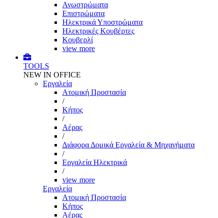
Ανωστρώματα
Επιστρώματα
Ηλεκτρικά Υποστρώματα
Ηλεκτρικές Κουβέρτες
Κουβερλί
view more
TOOLS
NEW IN OFFICE
Εργαλεία
Aτομική Προστασία
/
Kήπος
/
Αέρας
/
Διάφορα Δομικά Εργαλεία & Μηχανήματα
/
Εργαλεία Ηλεκτρικά
/
view more
Εργαλεία
Aτομική Προστασία
Kήπος
Αέρας