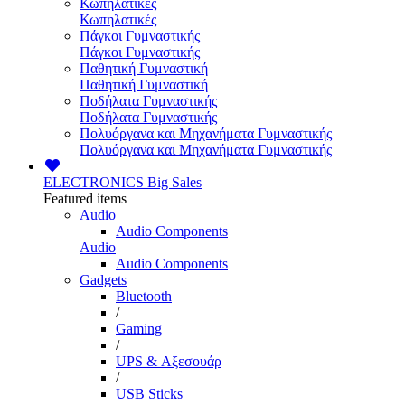
Κωπηλατικές
Κωπηλατικές
Πάγκοι Γυμναστικής
Πάγκοι Γυμναστικής
Παθητική Γυμναστική
Παθητική Γυμναστική
Ποδήλατα Γυμναστικής
Ποδήλατα Γυμναστικής
Πολυόργανα και Μηχανήματα Γυμναστικής
Πολυόργανα και Μηχανήματα Γυμναστικής
ELECTRONICS
Big Sales
Featured items
Audio
Audio Components
Audio
Audio Components
Gadgets
Bluetooth
/
Gaming
/
UPS & Αξεσουάρ
/
USB Sticks