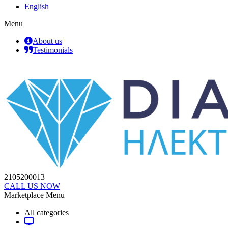
English
Menu
About us
Testimonials
2105200013
CALL US NOW
Marketplace Menu
All categories