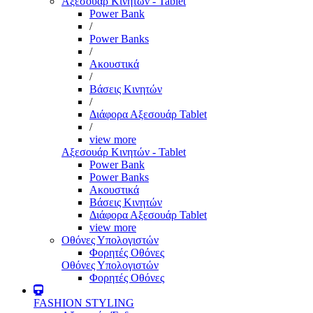
Αξεσουάρ Κινητών - Tablet
Power Bank
/
Power Banks
/
Ακουστικά
/
Βάσεις Κινητών
/
Διάφορα Αξεσουάρ Tablet
/
view more
Αξεσουάρ Κινητών - Tablet
Power Bank
Power Banks
Ακουστικά
Βάσεις Κινητών
Διάφορα Αξεσουάρ Tablet
view more
Οθόνες Υπολογιστών
Φορητές Οθόνες
Οθόνες Υπολογιστών
Φορητές Οθόνες
FASHION STYLING