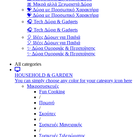
🎀 Μικρά αλλά Ξεχωριστά Δώρα
💝 Δώρα με Προσωπικό Χαρακτήρα
💝 Δώρα με Προσωπικό Χαρακτήρα
🎧 Tech Δώρα & Gadgets
🎧 Tech Δώρα & Gadgets
🎈 Ιδέες Δώρων για Παιδιά
🎈 Ιδέες Δώρων για Παιδιά
✨ Δώρα Ομορφιάς & Περιποίησης
✨ Δώρα Ομορφιάς & Περιποίησης
All categories
HOUSEHOLD & GARDEN
You can simply choose any color for your category icon here
Μικροσυσκευές
Fun Cooking
/
Πρωινό
/
Σκούπες
/
Συσκευές Μαγειρικής
/
Συσκευές Σιδερώματος