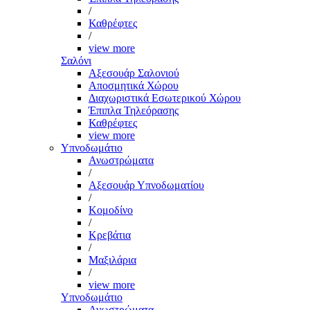
/
Καθρέφτες
/
view more
Σαλόνι
Αξεσουάρ Σαλονιού
Αποσμητικά Χώρου
Διαχωριστικά Εσωτερικού Χώρου
Έπιπλα Τηλεόρασης
Καθρέφτες
view more
Υπνοδωμάτιο
Ανωστρώματα
/
Αξεσουάρ Υπνοδωματίου
/
Κομοδίνο
/
Κρεβάτια
/
Μαξιλάρια
/
view more
Υπνοδωμάτιο
Ανωστρώματα