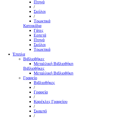
Πτηνά
/
Σκύλοι
/
Τρωκτικά
Κατοικίδια
Γάτες
Ερπετά
Πτηνά
Σκύλοι
Τρωκτικά
Έπιπλα
Βιβλιοθήκες
Μεταλλική Βιβλιοθήκη
Βιβλιοθήκες
Μεταλλική Βιβλιοθήκη
Γραφείο
Βιβλιοθήκες
/
Γραφεία
/
Καρέκλες Γραφείου
/
Σκαμπό
/