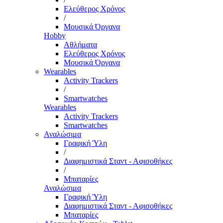
Ελεύθερος Χρόνος
/
Μουσικά Όργανα
Hobby
Αθλήματα
Ελεύθερος Χρόνος
Μουσικά Όργανα
Wearables
Activity Trackers
/
Smartwatches
Wearables
Activity Trackers
Smartwatches
Αναλώσιμα
Γραφική Ύλη
/
Διαφημιστικά Σταντ - Αφισοθήκες
/
Μπαταρίες
Αναλώσιμα
Γραφική Ύλη
Διαφημιστικά Σταντ - Αφισοθήκες
Μπαταρίες