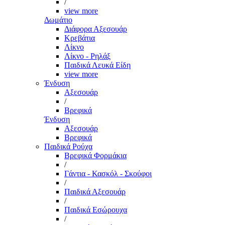
/
view more
Δωμάτιο
Διάφορα Αξεσουάρ
Κρεβάτια
Λίκνο
Λίκνο - Ρηλάξ
Παιδικά Λευκά Είδη
view more
Ένδυση
Αξεσουάρ
/
Βρεφικά
Ένδυση
Αξεσουάρ
Βρεφικά
Παιδικά Ρούχα
Βρεφικά Φορμάκια
/
Γάντια - Κασκόλ - Σκούφοι
/
Παιδικά Αξεσουάρ
/
Παιδικά Εσώρουχα
/