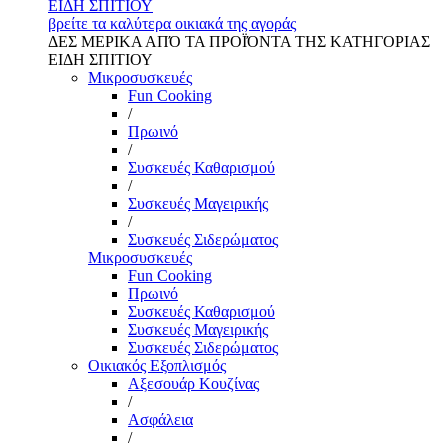
ΕΙΔΗ ΣΠΙΤΙΟΥ
βρείτε τα καλύτερα οικιακά της αγοράς
ΔΕΣ ΜΕΡΙΚΑ ΑΠΌ ΤΑ ΠΡΟΪΌΝΤΑ ΤΗΣ ΚΑΤΗΓΟΡΙΑΣ
ΕΙΔΗ ΣΠΙΤΙΟΥ
Μικροσυσκευές
Fun Cooking
/
Πρωινό
/
Συσκευές Καθαρισμού
/
Συσκευές Μαγειρικής
/
Συσκευές Σιδερώματος
Μικροσυσκευές
Fun Cooking
Πρωινό
Συσκευές Καθαρισμού
Συσκευές Μαγειρικής
Συσκευές Σιδερώματος
Οικιακός Εξοπλισμός
Αξεσουάρ Κουζίνας
/
Ασφάλεια
/