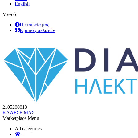
English
Μενού
Η εταιρεία μας
Κριτικές πελατών
2105200013
ΚΑΛΕΣΕ ΜΑΣ
Marketplace Menu
All categories