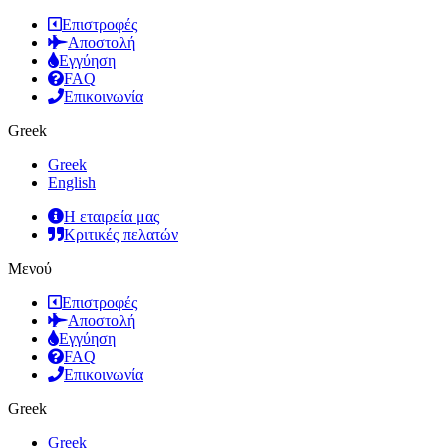
Επιστροφές
Αποστολή
Εγγύηση
FAQ
Επικοινωνία
Greek
Greek
English
Η εταιρεία μας
Κριτικές πελατών
Μενού
Επιστροφές
Αποστολή
Εγγύηση
FAQ
Επικοινωνία
Greek
Greek