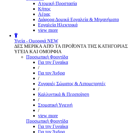
Aτομική Προστασία
Kήπος
Αέρας
Διάφορα Δομικά Εργαλεία & Μηχανήματα
Εργαλεία Ηλεκτρικά
view more
Υγεία - Ομορφιά
NEW
ΔΕΣ ΜΕΡΙΚΑ ΑΠΌ ΤΑ ΠΡΟΪΌΝΤΑ ΤΗΣ ΚΑΤΗΓΟΡΙΑΣ
ΥΓΕΙΑ ΚΑΙ ΟΜΟΡΦΙΑ
Προσωπική Φροντίδα
Για την Γυναίκα
/
Για τον Άνδρα
/
Ζυγαριές Σώματος & Λιπομετρητές
/
Καλλυντικά & Περιποίηση
/
Στοματική Υγιεινή
/
view more
Προσωπική Φροντίδα
Για την Γυναίκα
Για τον Άνδρα