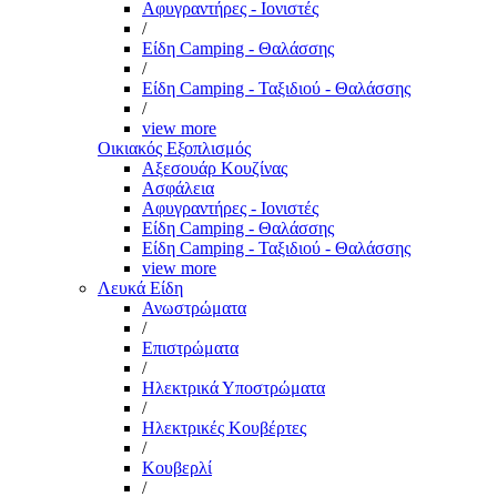
Αφυγραντήρες - Ιονιστές
/
Είδη Camping - Θαλάσσης
/
Είδη Camping - Ταξιδιού - Θαλάσσης
/
view more
Οικιακός Εξοπλισμός
Αξεσουάρ Κουζίνας
Ασφάλεια
Αφυγραντήρες - Ιονιστές
Είδη Camping - Θαλάσσης
Είδη Camping - Ταξιδιού - Θαλάσσης
view more
Λευκά Είδη
Ανωστρώματα
/
Επιστρώματα
/
Ηλεκτρικά Υποστρώματα
/
Ηλεκτρικές Κουβέρτες
/
Κουβερλί
/