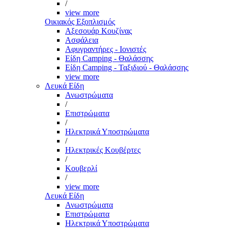
/
view more
Οικιακός Εξοπλισμός
Αξεσουάρ Κουζίνας
Ασφάλεια
Αφυγραντήρες - Ιονιστές
Είδη Camping - Θαλάσσης
Είδη Camping - Ταξιδιού - Θαλάσσης
view more
Λευκά Είδη
Ανωστρώματα
/
Επιστρώματα
/
Ηλεκτρικά Υποστρώματα
/
Ηλεκτρικές Κουβέρτες
/
Κουβερλί
/
view more
Λευκά Είδη
Ανωστρώματα
Επιστρώματα
Ηλεκτρικά Υποστρώματα