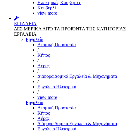
Ηλεκτρικές Κουβέρτες
Κουβερλί
view more
ΕΡΓΑΛΕΙΑ
ΔΕΣ ΜΕΡΙΚΑ ΑΠΌ ΤΑ ΠΡΟΪΌΝΤΑ ΤΗΣ ΚΑΤΗΓΟΡΙΑΣ
ΕΡΓΑΛΕΙΑ
Εργαλεία
Aτομική Προστασία
/
Kήπος
/
Αέρας
/
Διάφορα Δομικά Εργαλεία & Μηχανήματα
/
Εργαλεία Ηλεκτρικά
/
view more
Εργαλεία
Aτομική Προστασία
Kήπος
Αέρας
Διάφορα Δομικά Εργαλεία & Μηχανήματα
Εργαλεία Ηλεκτρικά