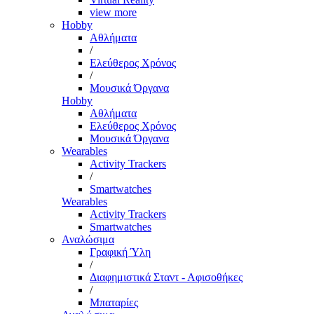
view more
Hobby
Αθλήματα
/
Ελεύθερος Χρόνος
/
Μουσικά Όργανα
Hobby
Αθλήματα
Ελεύθερος Χρόνος
Μουσικά Όργανα
Wearables
Activity Trackers
/
Smartwatches
Wearables
Activity Trackers
Smartwatches
Αναλώσιμα
Γραφική Ύλη
/
Διαφημιστικά Σταντ - Αφισοθήκες
/
Μπαταρίες