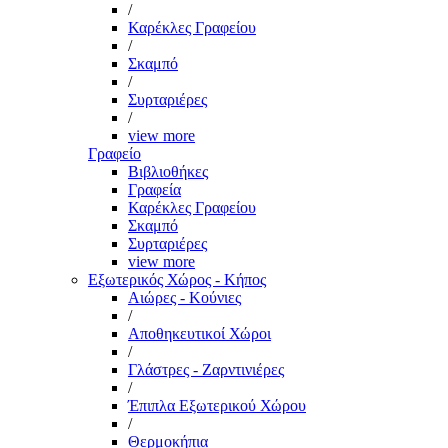
/
Καρέκλες Γραφείου
/
Σκαμπό
/
Συρταριέρες
/
view more
Γραφείο
Βιβλιοθήκες
Γραφεία
Καρέκλες Γραφείου
Σκαμπό
Συρταριέρες
view more
Εξωτερικός Χώρος - Κήπος
Αιώρες - Κούνιες
/
Αποθηκευτικοί Χώροι
/
Γλάστρες - Ζαρντινιέρες
/
Έπιπλα Εξωτερικού Χώρου
/
Θερμοκήπια