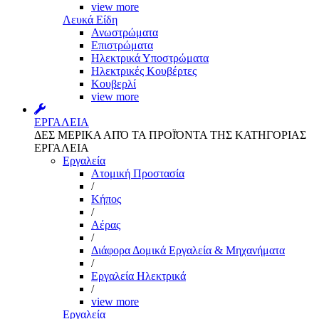
view more
Λευκά Είδη
Ανωστρώματα
Επιστρώματα
Ηλεκτρικά Υποστρώματα
Ηλεκτρικές Κουβέρτες
Κουβερλί
view more
ΕΡΓΑΛΕΙΑ
ΔΕΣ ΜΕΡΙΚΑ ΑΠΌ ΤΑ ΠΡΟΪΌΝΤΑ ΤΗΣ ΚΑΤΗΓΟΡΙΑΣ
ΕΡΓΑΛΕΙΑ
Εργαλεία
Aτομική Προστασία
/
Kήπος
/
Αέρας
/
Διάφορα Δομικά Εργαλεία & Μηχανήματα
/
Εργαλεία Ηλεκτρικά
/
view more
Εργαλεία