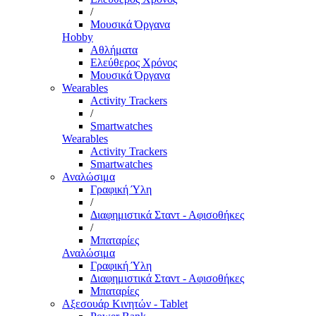
/
Μουσικά Όργανα
Hobby
Αθλήματα
Ελεύθερος Χρόνος
Μουσικά Όργανα
Wearables
Activity Trackers
/
Smartwatches
Wearables
Activity Trackers
Smartwatches
Αναλώσιμα
Γραφική Ύλη
/
Διαφημιστικά Σταντ - Αφισοθήκες
/
Μπαταρίες
Αναλώσιμα
Γραφική Ύλη
Διαφημιστικά Σταντ - Αφισοθήκες
Μπαταρίες
Αξεσουάρ Κινητών - Tablet