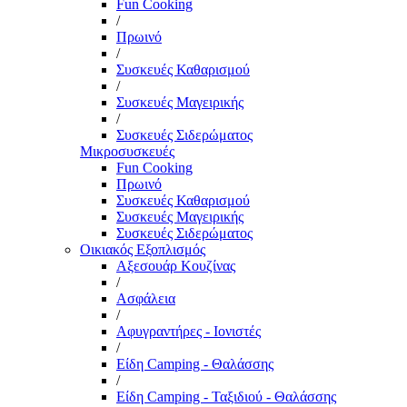
Fun Cooking
/
Πρωινό
/
Συσκευές Καθαρισμού
/
Συσκευές Μαγειρικής
/
Συσκευές Σιδερώματος
Μικροσυσκευές
Fun Cooking
Πρωινό
Συσκευές Καθαρισμού
Συσκευές Μαγειρικής
Συσκευές Σιδερώματος
Οικιακός Εξοπλισμός
Αξεσουάρ Κουζίνας
/
Ασφάλεια
/
Αφυγραντήρες - Ιονιστές
/
Είδη Camping - Θαλάσσης
/
Είδη Camping - Ταξιδιού - Θαλάσσης