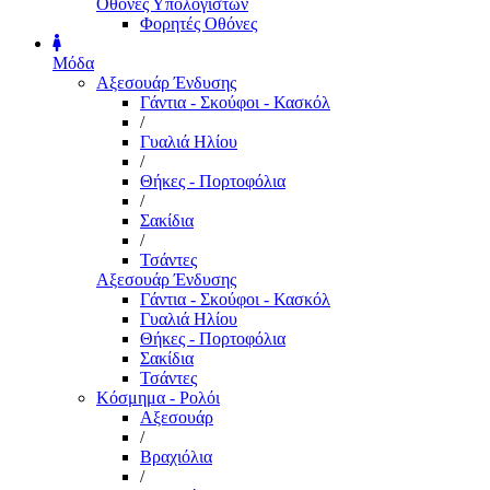
Οθόνες Υπολογιστών
Φορητές Οθόνες
Μόδα
Αξεσουάρ Ένδυσης
Γάντια - Σκούφοι - Κασκόλ
/
Γυαλιά Ηλίου
/
Θήκες - Πορτοφόλια
/
Σακίδια
/
Τσάντες
Αξεσουάρ Ένδυσης
Γάντια - Σκούφοι - Κασκόλ
Γυαλιά Ηλίου
Θήκες - Πορτοφόλια
Σακίδια
Τσάντες
Κόσμημα - Ρολόι
Αξεσουάρ
/
Βραχιόλια
/