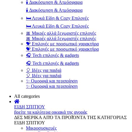
🕯️ Διακόσμηση & Ατμόσφαιρα
🕯️ Διακόσμηση & Ατμόσφαιρα
🛏️ Λευκά Είδη & Cozy Επιλογές
🛏️ Λευκά Είδη & Cozy Επιλογές
🎀 Μικρές αλλά ξεχωριστές επιλογές
🎀 Μικρές αλλά ξεχωριστές επιλογές
💝 Επιλογές με προσωπικό χαρακτήρα
💝 Επιλογές με προσωπικό χαρακτήρα
🎧 Tech επιλογές & gadgets
🎧 Tech επιλογές & gadgets
🎈 Ιδέες για παιδιά
🎈 Ιδέες για παιδιά
✨ Ομορφιά και περιποίηση
✨ Ομορφιά και περιποίηση
All categories
ΕΙΔΗ ΣΠΙΤΙΟΥ
βρείτε τα καλύτερα οικιακά της αγοράς
ΔΕΣ ΜΕΡΙΚΑ ΑΠΌ ΤΑ ΠΡΟΪΌΝΤΑ ΤΗΣ ΚΑΤΗΓΟΡΙΑΣ
ΕΙΔΗ ΣΠΙΤΙΟΥ
Μικροσυσκευές