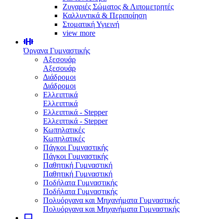
Ζυγαριές Σώματος & Λιπομετρητές
Καλλυντικά & Περιποίηση
Στοματική Υγιεινή
view more
Όργανα Γυμναστικής
Αξεσουάρ
Αξεσουάρ
Διάδρομοι
Διάδρομοι
Ελλειπτικά
Ελλειπτικά
Ελλειπτικά - Stepper
Ελλειπτικά - Stepper
Κωπηλατικές
Κωπηλατικές
Πάγκοι Γυμναστικής
Πάγκοι Γυμναστικής
Παθητική Γυμναστική
Παθητική Γυμναστική
Ποδήλατα Γυμναστικής
Ποδήλατα Γυμναστικής
Πολυόργανα και Μηχανήματα Γυμναστικής
Πολυόργανα και Μηχανήματα Γυμναστικής