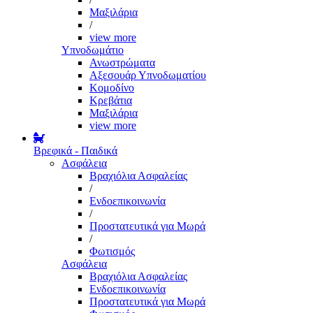
Μαξιλάρια
/
view more
Υπνοδωμάτιο
Ανωστρώματα
Αξεσουάρ Υπνοδωματίου
Κομοδίνο
Κρεβάτια
Μαξιλάρια
view more
Βρεφικά - Παιδικά
Ασφάλεια
Βραχιόλια Ασφαλείας
/
Ενδοεπικοινωνία
/
Προστατευτικά για Μωρά
/
Φωτισμός
Ασφάλεια
Βραχιόλια Ασφαλείας
Ενδοεπικοινωνία
Προστατευτικά για Μωρά