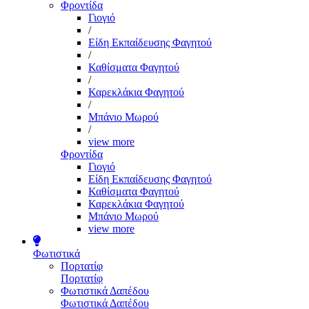
Φροντίδα
Γιογιό
/
Είδη Εκπαίδευσης Φαγητού
/
Καθίσματα Φαγητού
/
Καρεκλάκια Φαγητού
/
Μπάνιο Μωρού
/
view more
Φροντίδα
Γιογιό
Είδη Εκπαίδευσης Φαγητού
Καθίσματα Φαγητού
Καρεκλάκια Φαγητού
Μπάνιο Μωρού
view more
Φωτιστικά
Πορτατίφ
Πορτατίφ
Φωτιστικά Δαπέδου
Φωτιστικά Δαπέδου