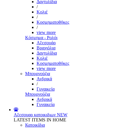
Δαχτυλίδια
/
Κολιέ
/
Κοσμηματοθήκες
/
view more
Κόσμημα - Ρολόι
Αξεσουάρ
Βραχιόλια
Δαχτυλίδια
Κολιέ
Κοσμηματοθήκες
view more
Μπουρνούζια
Ανδρικά
/
Γυναικεία
Μπουρνούζια
Ανδρικά
Γυναικεία
Αξεσουαρ κατοικιδιων
NEW
LATEST ITEMS IN HOME
Κατοικίδια