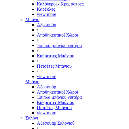
Καλόγεροι - Κρεμάστρες
Καρέκλες
view more
Μπάνιο
Αξεσουάρ
/
Αποθηκευτικοί Χώροι
/
Έπιπλο μπάνιου νιπτήρα
/
Καθρέπτες Μπάνιου
/
Πετσέτες Μπάνιου
/
view more
Μπάνιο
Αξεσουάρ
Αποθηκευτικοί Χώροι
Έπιπλο μπάνιου νιπτήρα
Καθρέπτες Μπάνιου
Πετσέτες Μπάνιου
view more
Σαλόνι
Αξεσουάρ Σαλονιού
/