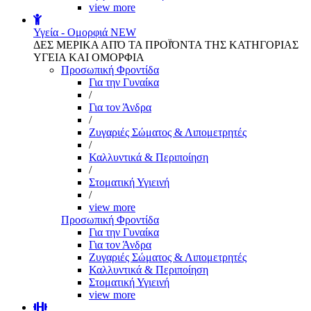
view more
Υγεία - Ομορφιά
NEW
ΔΕΣ ΜΕΡΙΚΑ ΑΠΌ ΤΑ ΠΡΟΪΌΝΤΑ ΤΗΣ ΚΑΤΗΓΟΡΙΑΣ
ΥΓΕΙΑ ΚΑΙ ΟΜΟΡΦΙΑ
Προσωπική Φροντίδα
Για την Γυναίκα
/
Για τον Άνδρα
/
Ζυγαριές Σώματος & Λιπομετρητές
/
Καλλυντικά & Περιποίηση
/
Στοματική Υγιεινή
/
view more
Προσωπική Φροντίδα
Για την Γυναίκα
Για τον Άνδρα
Ζυγαριές Σώματος & Λιπομετρητές
Καλλυντικά & Περιποίηση
Στοματική Υγιεινή
view more