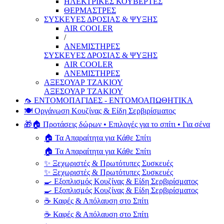
ΗΛΕΚΤΡΙΚΕΣ ΚΟΥΒΕΡΤΕΣ
ΘΕΡΜΑΣΤΡΕΣ
ΣΥΣΚΕΥΕΣ ΔΡΟΣΙΑΣ & ΨΥΞΗΣ
AIR COOLER
/
ΑΝΕΜΙΣΤΗΡΕΣ
ΣΥΣΚΕΥΕΣ ΔΡΟΣΙΑΣ & ΨΥΞΗΣ
AIR COOLER
ΑΝΕΜΙΣΤΗΡΕΣ
ΑΞΕΣΟΥΑΡ ΤΖΑΚΙΟΥ
ΑΞΕΣΟΥΑΡ ΤΖΑΚΙΟΥ
🦟 ΕΝΤΟΜΟΠΑΓΙΔΕΣ - ΕΝΤΟΜΟΑΠΩΘΗΤΙΚΑ
🍽️ Οργάνωση Κουζίνας & Είδη Σερβιρίσματος
🎁🏠 Προτάσεις δώρων • Επιλογές για το σπίτι • Για σένα
🏠 Τα Απαραίτητα για Κάθε Σπίτι
🏠 Τα Απαραίτητα για Κάθε Σπίτι
✨ Ξεχωριστές & Πρωτότυπες Συσκευές
✨ Ξεχωριστές & Πρωτότυπες Συσκευές
🍳 Εξοπλισμός Κουζίνας & Είδη Σερβιρίσματος
🍳 Εξοπλισμός Κουζίνας & Είδη Σερβιρίσματος
☕ Καφές & Απόλαυση στο Σπίτι
☕ Καφές & Απόλαυση στο Σπίτι