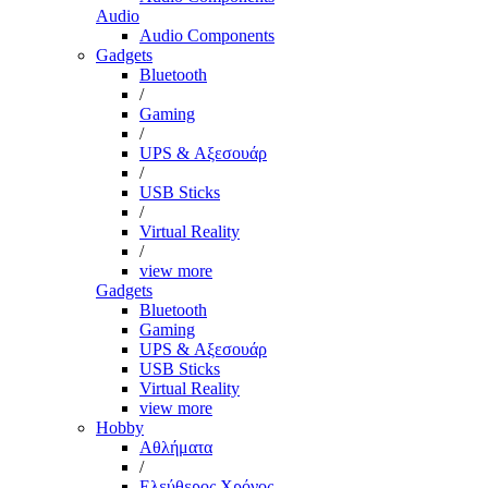
Audio
Audio Components
Gadgets
Bluetooth
/
Gaming
/
UPS & Αξεσουάρ
/
USB Sticks
/
Virtual Reality
/
view more
Gadgets
Bluetooth
Gaming
UPS & Αξεσουάρ
USB Sticks
Virtual Reality
view more
Hobby
Αθλήματα
/
Ελεύθερος Χρόνος