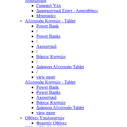
Αναλώσιμα
Γραφική Ύλη
Διαφημιστικά Σταντ - Αφισοθήκες
Μπαταρίες
Αξεσουάρ Κινητών - Tablet
Power Bank
/
Power Banks
/
Ακουστικά
/
Βάσεις Κινητών
/
Διάφορα Αξεσουάρ Tablet
/
view more
Αξεσουάρ Κινητών - Tablet
Power Bank
Power Banks
Ακουστικά
Βάσεις Κινητών
Διάφορα Αξεσουάρ Tablet
view more
Οθόνες Υπολογιστών
Φορητές Οθόνες