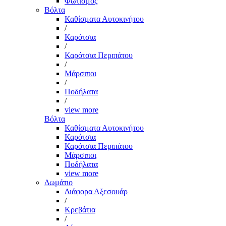
Φωτισμός
Βόλτα
Καθίσματα Αυτοκινήτου
/
Καρότσια
/
Καρότσια Περιπάτου
/
Μάρσιποι
/
Ποδήλατα
/
view more
Βόλτα
Καθίσματα Αυτοκινήτου
Καρότσια
Καρότσια Περιπάτου
Μάρσιποι
Ποδήλατα
view more
Δωμάτιο
Διάφορα Αξεσουάρ
/
Κρεβάτια
/