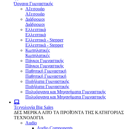
Όργανα Γυμναστικής
Αξεσουάρ
Αξεσουάρ
Διάδρομοι
Διάδρομοι
Ελλειπτικά
Ελλειπτικά
Ελλειπτικά - Stepper
Ελλειπτικά - Stepper
Κωπηλατικές
Κωπηλατικές
Πάγκοι Γυμναστικής
Πάγκοι Γυμναστικής
Παθητική Γυμναστική
Παθητική Γυμναστική
Ποδήλατα Γυμναστικής
Ποδήλατα Γυμναστικής
Πολυόργανα και Μηχανήματα Γυμναστικής
Πολυόργανα και Μηχανήματα Γυμναστικής
Τεχνολογία
Big Sales
ΔΕΣ ΜΕΡΙΚΑ ΑΠΌ ΤΑ ΠΡΟΪΌΝΤΑ ΤΗΣ ΚΑΤΗΓΟΡΙΑΣ
ΤΕΧΝΟΛΟΓΙΑ
Audio
Audio Components