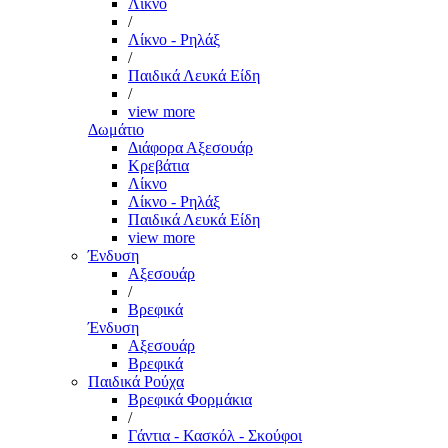
Λίκνο
/
Λίκνο - Ρηλάξ
/
Παιδικά Λευκά Είδη
/
view more
Δωμάτιο
Διάφορα Αξεσουάρ
Κρεβάτια
Λίκνο
Λίκνο - Ρηλάξ
Παιδικά Λευκά Είδη
view more
Ένδυση
Αξεσουάρ
/
Βρεφικά
Ένδυση
Αξεσουάρ
Βρεφικά
Παιδικά Ρούχα
Βρεφικά Φορμάκια
/
Γάντια - Κασκόλ - Σκούφοι