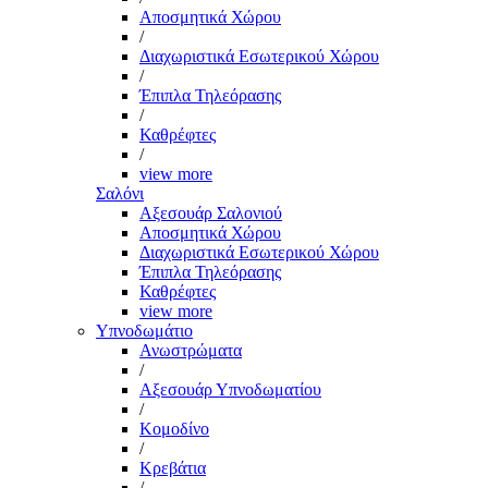
Αποσμητικά Χώρου
/
Διαχωριστικά Εσωτερικού Χώρου
/
Έπιπλα Τηλεόρασης
/
Καθρέφτες
/
view more
Σαλόνι
Αξεσουάρ Σαλονιού
Αποσμητικά Χώρου
Διαχωριστικά Εσωτερικού Χώρου
Έπιπλα Τηλεόρασης
Καθρέφτες
view more
Υπνοδωμάτιο
Ανωστρώματα
/
Αξεσουάρ Υπνοδωματίου
/
Κομοδίνο
/
Κρεβάτια
/