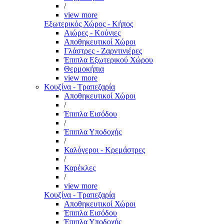
/
view more
Εξωτερικός Χώρος - Κήπος
Αιώρες - Κούνιες
Αποθηκευτικοί Χώροι
Γλάστρες - Ζαρντινιέρες
Έπιπλα Εξωτερικού Χώρου
Θερμοκήπια
view more
Κουζίνα - Τραπεζαρία
Αποθηκευτικοί Χώροι
/
Έπιπλα Εισόδου
/
Έπιπλα Υποδοχής
/
Καλόγεροι - Κρεμάστρες
/
Καρέκλες
/
view more
Κουζίνα - Τραπεζαρία
Αποθηκευτικοί Χώροι
Έπιπλα Εισόδου
Έπιπλα Υποδοχής