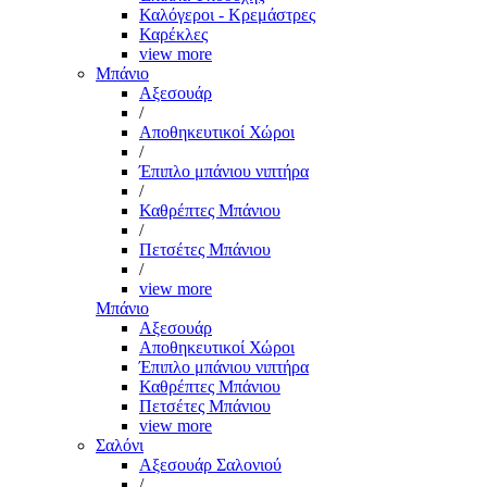
Καλόγεροι - Κρεμάστρες
Καρέκλες
view more
Μπάνιο
Αξεσουάρ
/
Αποθηκευτικοί Χώροι
/
Έπιπλο μπάνιου νιπτήρα
/
Καθρέπτες Μπάνιου
/
Πετσέτες Μπάνιου
/
view more
Μπάνιο
Αξεσουάρ
Αποθηκευτικοί Χώροι
Έπιπλο μπάνιου νιπτήρα
Καθρέπτες Μπάνιου
Πετσέτες Μπάνιου
view more
Σαλόνι
Αξεσουάρ Σαλονιού
/