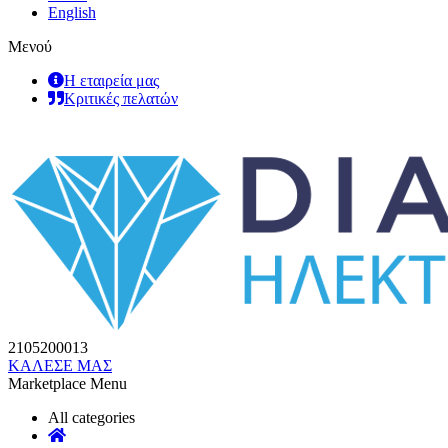
English
Μενού
Η εταιρεία μας
Κριτικές πελατών
2105200013
ΚΑΛΕΣΕ ΜΑΣ
Marketplace Menu
All categories