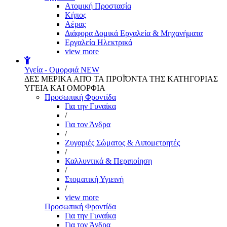
Aτομική Προστασία
Kήπος
Αέρας
Διάφορα Δομικά Εργαλεία & Μηχανήματα
Εργαλεία Ηλεκτρικά
view more
Υγεία - Ομορφιά
NEW
ΔΕΣ ΜΕΡΙΚΑ ΑΠΌ ΤΑ ΠΡΟΪΌΝΤΑ ΤΗΣ ΚΑΤΗΓΟΡΙΑΣ
ΥΓΕΙΑ ΚΑΙ ΟΜΟΡΦΙΑ
Προσωπική Φροντίδα
Για την Γυναίκα
/
Για τον Άνδρα
/
Ζυγαριές Σώματος & Λιπομετρητές
/
Καλλυντικά & Περιποίηση
/
Στοματική Υγιεινή
/
view more
Προσωπική Φροντίδα
Για την Γυναίκα
Για τον Άνδρα