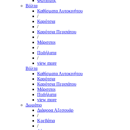
Φωτισμός
Βόλτα
Καθίσματα Αυτοκινήτου
/
Καρότσια
/
Καρότσια Περιπάτου
/
Μάρσιποι
/
Ποδήλατα
/
view more
Βόλτα
Καθίσματα Αυτοκινήτου
Καρότσια
Καρότσια Περιπάτου
Μάρσιποι
Ποδήλατα
view more
Δωμάτιο
Διάφορα Αξεσουάρ
/
Κρεβάτια
/