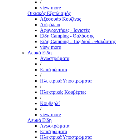
/
view more
Οικιακός Εξοπλισμός
Αξεσουάρ Κουζίνας
Ασφάλεια
Αφυγραντήρες - Ιονιστές
Είδη Camping - Θαλάσσης
Είδη Camping - Ταξιδιού - Θαλάσσης
view more
Λευκά Είδη
Ανωστρώματα
/
Επιστρώματα
/
Ηλεκτρικά Υποστρώματα
/
Ηλεκτρικές Κουβέρτες
/
Κουβερλί
/
view more
Λευκά Είδη
Ανωστρώματα
Επιστρώματα
Ηλεκτρικά Υποστρώματα