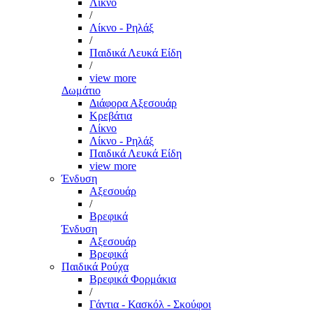
Λίκνο
/
Λίκνο - Ρηλάξ
/
Παιδικά Λευκά Είδη
/
view more
Δωμάτιο
Διάφορα Αξεσουάρ
Κρεβάτια
Λίκνο
Λίκνο - Ρηλάξ
Παιδικά Λευκά Είδη
view more
Ένδυση
Αξεσουάρ
/
Βρεφικά
Ένδυση
Αξεσουάρ
Βρεφικά
Παιδικά Ρούχα
Βρεφικά Φορμάκια
/
Γάντια - Κασκόλ - Σκούφοι