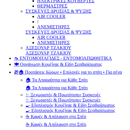
ΗΛΕΚΤΡΙΚΕΣ ΚΟΥΒΕΡΤΕΣ
ΘΕΡΜΑΣΤΡΕΣ
ΣΥΣΚΕΥΕΣ ΔΡΟΣΙΑΣ & ΨΥΞΗΣ
AIR COOLER
/
ΑΝΕΜΙΣΤΗΡΕΣ
ΣΥΣΚΕΥΕΣ ΔΡΟΣΙΑΣ & ΨΥΞΗΣ
AIR COOLER
ΑΝΕΜΙΣΤΗΡΕΣ
ΑΞΕΣΟΥΑΡ ΤΖΑΚΙΟΥ
ΑΞΕΣΟΥΑΡ ΤΖΑΚΙΟΥ
🦟 ΕΝΤΟΜΟΠΑΓΙΔΕΣ - ΕΝΤΟΜΟΑΠΩΘΗΤΙΚΑ
🍽️ Οργάνωση Κουζίνας & Είδη Σερβιρίσματος
🎁🏠 Προτάσεις δώρων • Επιλογές για το σπίτι • Για σένα
🏠 Τα Απαραίτητα για Κάθε Σπίτι
🏠 Τα Απαραίτητα για Κάθε Σπίτι
✨ Ξεχωριστές & Πρωτότυπες Συσκευές
✨ Ξεχωριστές & Πρωτότυπες Συσκευές
🍳 Εξοπλισμός Κουζίνας & Είδη Σερβιρίσματος
🍳 Εξοπλισμός Κουζίνας & Είδη Σερβιρίσματος
☕ Καφές & Απόλαυση στο Σπίτι
☕ Καφές & Απόλαυση στο Σπίτι