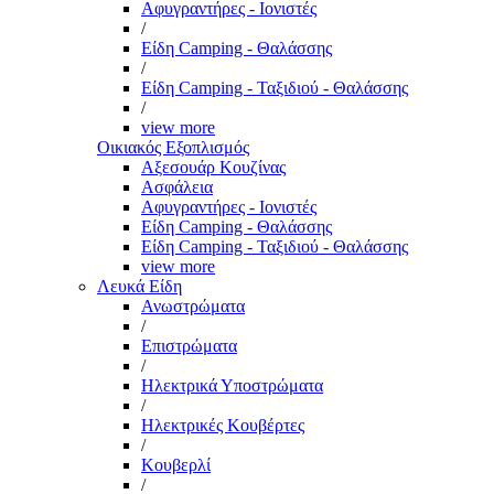
Αφυγραντήρες - Ιονιστές
/
Είδη Camping - Θαλάσσης
/
Είδη Camping - Ταξιδιού - Θαλάσσης
/
view more
Οικιακός Εξοπλισμός
Αξεσουάρ Κουζίνας
Ασφάλεια
Αφυγραντήρες - Ιονιστές
Είδη Camping - Θαλάσσης
Είδη Camping - Ταξιδιού - Θαλάσσης
view more
Λευκά Είδη
Ανωστρώματα
/
Επιστρώματα
/
Ηλεκτρικά Υποστρώματα
/
Ηλεκτρικές Κουβέρτες
/
Κουβερλί
/