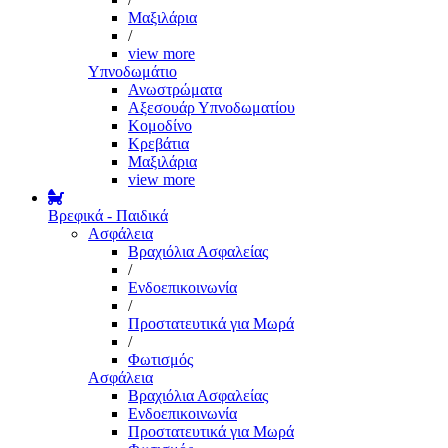
Μαξιλάρια
/
view more
Υπνοδωμάτιο
Ανωστρώματα
Αξεσουάρ Υπνοδωματίου
Κομοδίνο
Κρεβάτια
Μαξιλάρια
view more
Βρεφικά - Παιδικά
Ασφάλεια
Βραχιόλια Ασφαλείας
/
Ενδοεπικοινωνία
/
Προστατευτικά για Μωρά
/
Φωτισμός
Ασφάλεια
Βραχιόλια Ασφαλείας
Ενδοεπικοινωνία
Προστατευτικά για Μωρά