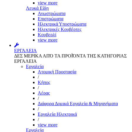
view more
Λευκά Είδη
Ανωστρώματα
Επιστρώματα
Ηλεκτρικά Υποστρώματα
Ηλεκτρικές Κουβέρτες
Κουβερλί
view more
ΕΡΓΑΛΕΙΑ
ΔΕΣ ΜΕΡΙΚΑ ΑΠΌ ΤΑ ΠΡΟΪΌΝΤΑ ΤΗΣ ΚΑΤΗΓΟΡΙΑΣ
ΕΡΓΑΛΕΙΑ
Εργαλεία
Aτομική Προστασία
/
Kήπος
/
Αέρας
/
Διάφορα Δομικά Εργαλεία & Μηχανήματα
/
Εργαλεία Ηλεκτρικά
/
view more
Εργαλεία