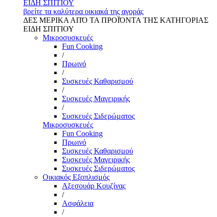
ΕΙΔΗ ΣΠΙΤΙΟΥ
βρείτε τα καλύτερα οικιακά της αγοράς
ΔΕΣ ΜΕΡΙΚΑ ΑΠΌ ΤΑ ΠΡΟΪΌΝΤΑ ΤΗΣ ΚΑΤΗΓΟΡΙΑΣ
ΕΙΔΗ ΣΠΙΤΙΟΥ
Μικροσυσκευές
Fun Cooking
/
Πρωινό
/
Συσκευές Καθαρισμού
/
Συσκευές Μαγειρικής
/
Συσκευές Σιδερώματος
Μικροσυσκευές
Fun Cooking
Πρωινό
Συσκευές Καθαρισμού
Συσκευές Μαγειρικής
Συσκευές Σιδερώματος
Οικιακός Εξοπλισμός
Αξεσουάρ Κουζίνας
/
Ασφάλεια
/