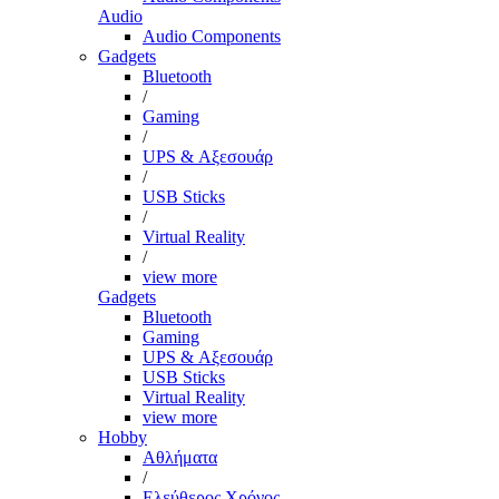
Audio
Audio Components
Gadgets
Bluetooth
/
Gaming
/
UPS & Αξεσουάρ
/
USB Sticks
/
Virtual Reality
/
view more
Gadgets
Bluetooth
Gaming
UPS & Αξεσουάρ
USB Sticks
Virtual Reality
view more
Hobby
Αθλήματα
/
Ελεύθερος Χρόνος