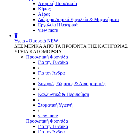
Aτομική Προστασία
Kήπος
Αέρας
Διάφορα Δομικά Εργαλεία & Μηχανήματα
Εργαλεία Ηλεκτρικά
view more
Υγεία - Ομορφιά
NEW
ΔΕΣ ΜΕΡΙΚΑ ΑΠΌ ΤΑ ΠΡΟΪΌΝΤΑ ΤΗΣ ΚΑΤΗΓΟΡΙΑΣ
ΥΓΕΙΑ ΚΑΙ ΟΜΟΡΦΙΑ
Προσωπική Φροντίδα
Για την Γυναίκα
/
Για τον Άνδρα
/
Ζυγαριές Σώματος & Λιπομετρητές
/
Καλλυντικά & Περιποίηση
/
Στοματική Υγιεινή
/
view more
Προσωπική Φροντίδα
Για την Γυναίκα
Για τον Άνδρα