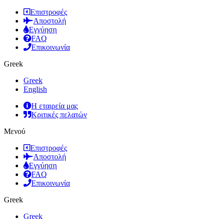
Επιστροφές
Αποστολή
Εγγύηση
FAQ
Επικοινωνία
Greek
Greek
English
Η εταιρεία μας
Κριτικές πελατών
Μενού
Επιστροφές
Αποστολή
Εγγύηση
FAQ
Επικοινωνία
Greek
Greek