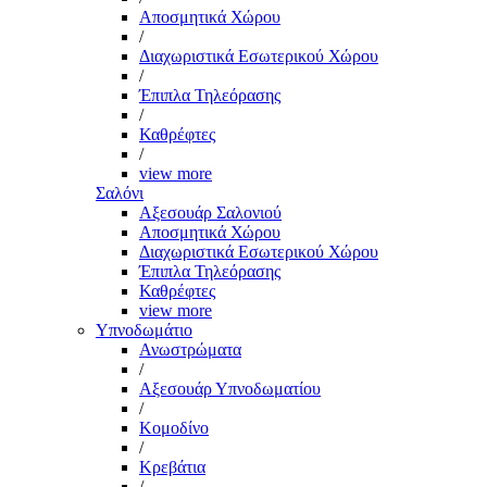
Αποσμητικά Χώρου
/
Διαχωριστικά Εσωτερικού Χώρου
/
Έπιπλα Τηλεόρασης
/
Καθρέφτες
/
view more
Σαλόνι
Αξεσουάρ Σαλονιού
Αποσμητικά Χώρου
Διαχωριστικά Εσωτερικού Χώρου
Έπιπλα Τηλεόρασης
Καθρέφτες
view more
Υπνοδωμάτιο
Ανωστρώματα
/
Αξεσουάρ Υπνοδωματίου
/
Κομοδίνο
/
Κρεβάτια
/