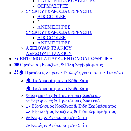
ΗΛΕΚΤΡΙΚΕΣ ΚΟΥΒΕΡΤΕΣ
ΘΕΡΜΑΣΤΡΕΣ
ΣΥΣΚΕΥΕΣ ΔΡΟΣΙΑΣ & ΨΥΞΗΣ
AIR COOLER
/
ΑΝΕΜΙΣΤΗΡΕΣ
ΣΥΣΚΕΥΕΣ ΔΡΟΣΙΑΣ & ΨΥΞΗΣ
AIR COOLER
ΑΝΕΜΙΣΤΗΡΕΣ
ΑΞΕΣΟΥΑΡ ΤΖΑΚΙΟΥ
ΑΞΕΣΟΥΑΡ ΤΖΑΚΙΟΥ
🦟 ΕΝΤΟΜΟΠΑΓΙΔΕΣ - ΕΝΤΟΜΟΑΠΩΘΗΤΙΚΑ
🍽️ Οργάνωση Κουζίνας & Είδη Σερβιρίσματος
🎁🏠 Προτάσεις δώρων • Επιλογές για το σπίτι • Για σένα
🏠 Τα Απαραίτητα για Κάθε Σπίτι
🏠 Τα Απαραίτητα για Κάθε Σπίτι
✨ Ξεχωριστές & Πρωτότυπες Συσκευές
✨ Ξεχωριστές & Πρωτότυπες Συσκευές
🍳 Εξοπλισμός Κουζίνας & Είδη Σερβιρίσματος
🍳 Εξοπλισμός Κουζίνας & Είδη Σερβιρίσματος
☕ Καφές & Απόλαυση στο Σπίτι
☕ Καφές & Απόλαυση στο Σπίτι