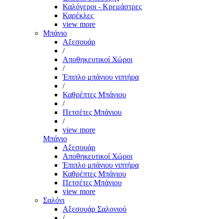
Καλόγεροι - Κρεμάστρες
Καρέκλες
view more
Μπάνιο
Αξεσουάρ
/
Αποθηκευτικοί Χώροι
/
Έπιπλο μπάνιου νιπτήρα
/
Καθρέπτες Μπάνιου
/
Πετσέτες Μπάνιου
/
view more
Μπάνιο
Αξεσουάρ
Αποθηκευτικοί Χώροι
Έπιπλο μπάνιου νιπτήρα
Καθρέπτες Μπάνιου
Πετσέτες Μπάνιου
view more
Σαλόνι
Αξεσουάρ Σαλονιού
/