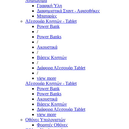
Αναλώσιμα
Γραφική Ύλη
Διαφημιστικά Σταντ - Αφισοθήκες
Μπαταρίες
Αξεσουάρ Κινητών - Tablet
Power Bank
/
Power Banks
/
Ακουστικά
/
Βάσεις Κινητών
/
Διάφορα Αξεσουάρ Tablet
/
view more
Αξεσουάρ Κινητών - Tablet
Power Bank
Power Banks
Ακουστικά
Βάσεις Κινητών
Διάφορα Αξεσουάρ Tablet
view more
Οθόνες Υπολογιστών
Φορητές Οθόνες