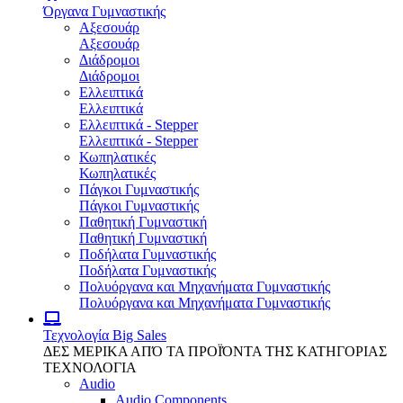
Όργανα Γυμναστικής
Αξεσουάρ
Αξεσουάρ
Διάδρομοι
Διάδρομοι
Ελλειπτικά
Ελλειπτικά
Ελλειπτικά - Stepper
Ελλειπτικά - Stepper
Κωπηλατικές
Κωπηλατικές
Πάγκοι Γυμναστικής
Πάγκοι Γυμναστικής
Παθητική Γυμναστική
Παθητική Γυμναστική
Ποδήλατα Γυμναστικής
Ποδήλατα Γυμναστικής
Πολυόργανα και Μηχανήματα Γυμναστικής
Πολυόργανα και Μηχανήματα Γυμναστικής
Τεχνολογία
Big Sales
ΔΕΣ ΜΕΡΙΚΑ ΑΠΌ ΤΑ ΠΡΟΪΌΝΤΑ ΤΗΣ ΚΑΤΗΓΟΡΙΑΣ
ΤΕΧΝΟΛΟΓΙΑ
Audio
Audio Components