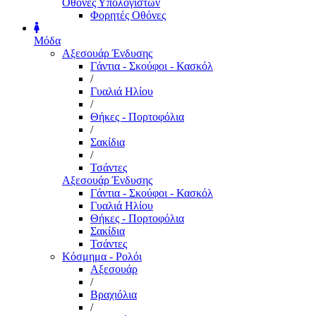
Οθόνες Υπολογιστών
Φορητές Οθόνες
Μόδα
Αξεσουάρ Ένδυσης
Γάντια - Σκούφοι - Κασκόλ
/
Γυαλιά Ηλίου
/
Θήκες - Πορτοφόλια
/
Σακίδια
/
Τσάντες
Αξεσουάρ Ένδυσης
Γάντια - Σκούφοι - Κασκόλ
Γυαλιά Ηλίου
Θήκες - Πορτοφόλια
Σακίδια
Τσάντες
Κόσμημα - Ρολόι
Αξεσουάρ
/
Βραχιόλια
/