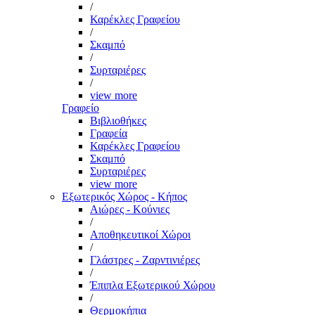
/
Καρέκλες Γραφείου
/
Σκαμπό
/
Συρταριέρες
/
view more
Γραφείο
Βιβλιοθήκες
Γραφεία
Καρέκλες Γραφείου
Σκαμπό
Συρταριέρες
view more
Εξωτερικός Χώρος - Κήπος
Αιώρες - Κούνιες
/
Αποθηκευτικοί Χώροι
/
Γλάστρες - Ζαρντινιέρες
/
Έπιπλα Εξωτερικού Χώρου
/
Θερμοκήπια