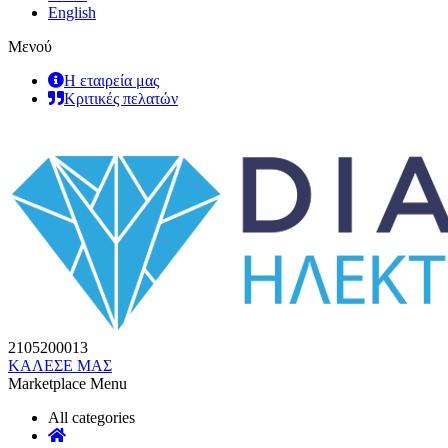
English
Μενού
Η εταιρεία μας
Κριτικές πελατών
2105200013
ΚΑΛΕΣΕ ΜΑΣ
Marketplace Menu
All categories