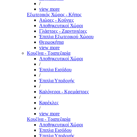
/
view more
Εξωτερικός Χώρος - Κήπος
Αιώρες - Κούνιες
Αποθηκευτικοί Χώροι
Γλάστρες - Ζαρντινιέρες
Έπιπλα Εξωτερικού Χώρου
Θερμοκήπια
view more
Κουζίνα - Τραπεζαρία
Αποθηκευτικοί Χώροι
/
Έπιπλα Εισόδου
/
Έπιπλα Υποδοχής
/
Καλόγεροι - Κρεμάστρες
/
Καρέκλες
/
view more
Κουζίνα - Τραπεζαρία
Αποθηκευτικοί Χώροι
Έπιπλα Εισόδου
Έπιπλα Υποδοχής