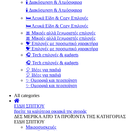
🕯️ Διακόσμηση & Ατμόσφαιρα
🕯️ Διακόσμηση & Ατμόσφαιρα
🛏️ Λευκά Είδη & Cozy Επιλογές
🛏️ Λευκά Είδη & Cozy Επιλογές
🎀 Μικρές αλλά ξεχωριστές επιλογές
🎀 Μικρές αλλά ξεχωριστές επιλογές
💝 Επιλογές με προσωπικό χαρακτήρα
💝 Επιλογές με προσωπικό χαρακτήρα
🎧 Tech επιλογές & gadgets
🎧 Tech επιλογές & gadgets
🎈 Ιδέες για παιδιά
🎈 Ιδέες για παιδιά
✨ Ομορφιά και περιποίηση
✨ Ομορφιά και περιποίηση
All categories
ΕΙΔΗ ΣΠΙΤΙΟΥ
βρείτε τα καλύτερα οικιακά της αγοράς
ΔΕΣ ΜΕΡΙΚΑ ΑΠΌ ΤΑ ΠΡΟΪΌΝΤΑ ΤΗΣ ΚΑΤΗΓΟΡΙΑΣ
ΕΙΔΗ ΣΠΙΤΙΟΥ
Μικροσυσκευές