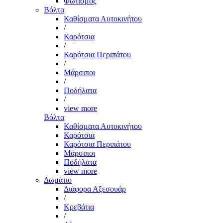
Φωτισμός
Βόλτα
Καθίσματα Αυτοκινήτου
/
Καρότσια
/
Καρότσια Περιπάτου
/
Μάρσιποι
/
Ποδήλατα
/
view more
Βόλτα
Καθίσματα Αυτοκινήτου
Καρότσια
Καρότσια Περιπάτου
Μάρσιποι
Ποδήλατα
view more
Δωμάτιο
Διάφορα Αξεσουάρ
/
Κρεβάτια
/