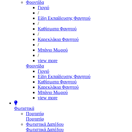
Φροντίδα
Γιογιό
/
Είδη Εκπαίδευσης Φαγητού
/
Καθίσματα Φαγητού
/
Καρεκλάκια Φαγητού
/
Μπάνιο Μωρού
/
view more
Φροντίδα
Γιογιό
Είδη Εκπαίδευσης Φαγητού
Καθίσματα Φαγητού
Καρεκλάκια Φαγητού
Μπάνιο Μωρού
view more
Φωτιστικά
Πορτατίφ
Πορτατίφ
Φωτιστικά Δαπέδου
Φωτιστικά Δαπέδου