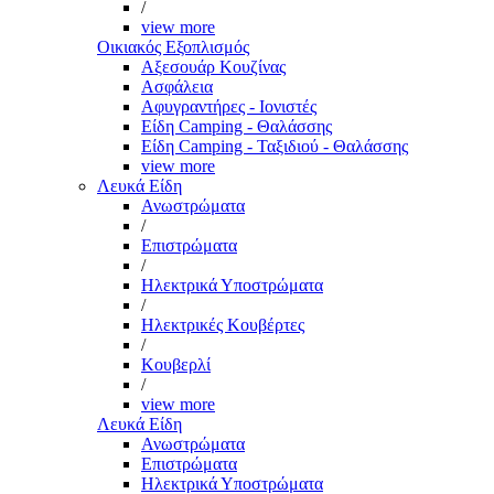
/
view more
Οικιακός Εξοπλισμός
Αξεσουάρ Κουζίνας
Ασφάλεια
Αφυγραντήρες - Ιονιστές
Είδη Camping - Θαλάσσης
Είδη Camping - Ταξιδιού - Θαλάσσης
view more
Λευκά Είδη
Ανωστρώματα
/
Επιστρώματα
/
Ηλεκτρικά Υποστρώματα
/
Ηλεκτρικές Κουβέρτες
/
Κουβερλί
/
view more
Λευκά Είδη
Ανωστρώματα
Επιστρώματα
Ηλεκτρικά Υποστρώματα