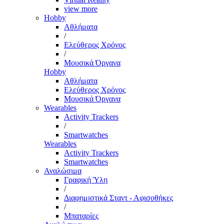
view more
Hobby
Αθλήματα
/
Ελεύθερος Χρόνος
/
Μουσικά Όργανα
Hobby
Αθλήματα
Ελεύθερος Χρόνος
Μουσικά Όργανα
Wearables
Activity Trackers
/
Smartwatches
Wearables
Activity Trackers
Smartwatches
Αναλώσιμα
Γραφική Ύλη
/
Διαφημιστικά Σταντ - Αφισοθήκες
/
Μπαταρίες