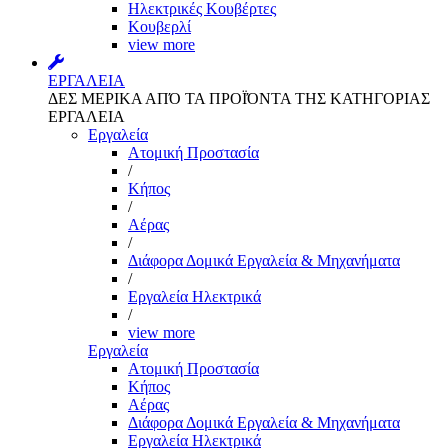
Ηλεκτρικές Κουβέρτες
Κουβερλί
view more
ΕΡΓΑΛΕΙΑ
ΔΕΣ ΜΕΡΙΚΑ ΑΠΌ ΤΑ ΠΡΟΪΌΝΤΑ ΤΗΣ ΚΑΤΗΓΟΡΙΑΣ
ΕΡΓΑΛΕΙΑ
Εργαλεία
Aτομική Προστασία
/
Kήπος
/
Αέρας
/
Διάφορα Δομικά Εργαλεία & Μηχανήματα
/
Εργαλεία Ηλεκτρικά
/
view more
Εργαλεία
Aτομική Προστασία
Kήπος
Αέρας
Διάφορα Δομικά Εργαλεία & Μηχανήματα
Εργαλεία Ηλεκτρικά