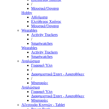
/
Μουσικά Όργανα
Hobby
Αθλήματα
Ελεύθερος Χρόνος
Μουσικά Όργανα
Wearables
Activity Trackers
/
Smartwatches
Wearables
Activity Trackers
Smartwatches
Αναλώσιμα
Γραφική Ύλη
/
Διαφημιστικά Σταντ - Αφισοθήκες
/
Μπαταρίες
Αναλώσιμα
Γραφική Ύλη
Διαφημιστικά Σταντ - Αφισοθήκες
Μπαταρίες
Αξεσουάρ Κινητών - Tablet