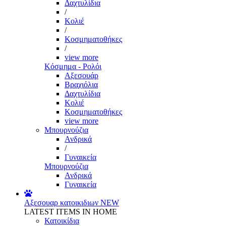
Δαχτυλίδια
/
Κολιέ
/
Κοσμηματοθήκες
/
view more
Κόσμημα - Ρολόι
Αξεσουάρ
Βραχιόλια
Δαχτυλίδια
Κολιέ
Κοσμηματοθήκες
view more
Μπουρνούζια
Ανδρικά
/
Γυναικεία
Μπουρνούζια
Ανδρικά
Γυναικεία
Αξεσουαρ κατοικιδιων
NEW
LATEST ITEMS IN HOME
Κατοικίδια