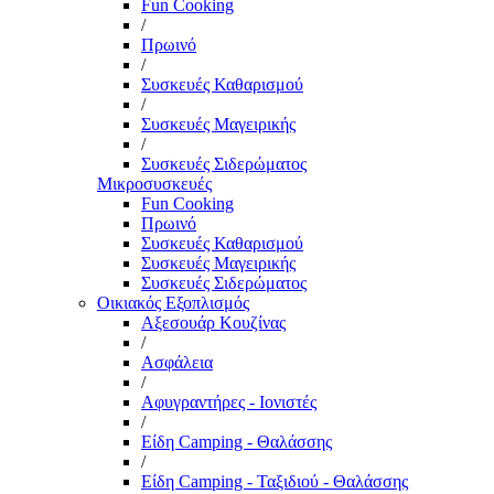
Fun Cooking
/
Πρωινό
/
Συσκευές Καθαρισμού
/
Συσκευές Μαγειρικής
/
Συσκευές Σιδερώματος
Μικροσυσκευές
Fun Cooking
Πρωινό
Συσκευές Καθαρισμού
Συσκευές Μαγειρικής
Συσκευές Σιδερώματος
Οικιακός Εξοπλισμός
Αξεσουάρ Κουζίνας
/
Ασφάλεια
/
Αφυγραντήρες - Ιονιστές
/
Είδη Camping - Θαλάσσης
/
Είδη Camping - Ταξιδιού - Θαλάσσης