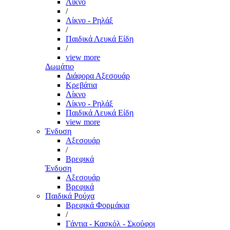
Λίκνο
/
Λίκνο - Ρηλάξ
/
Παιδικά Λευκά Είδη
/
view more
Δωμάτιο
Διάφορα Αξεσουάρ
Κρεβάτια
Λίκνο
Λίκνο - Ρηλάξ
Παιδικά Λευκά Είδη
view more
Ένδυση
Αξεσουάρ
/
Βρεφικά
Ένδυση
Αξεσουάρ
Βρεφικά
Παιδικά Ρούχα
Βρεφικά Φορμάκια
/
Γάντια - Κασκόλ - Σκούφοι