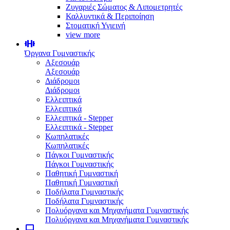
Ζυγαριές Σώματος & Λιπομετρητές
Καλλυντικά & Περιποίηση
Στοματική Υγιεινή
view more
Όργανα Γυμναστικής
Αξεσουάρ
Αξεσουάρ
Διάδρομοι
Διάδρομοι
Ελλειπτικά
Ελλειπτικά
Ελλειπτικά - Stepper
Ελλειπτικά - Stepper
Κωπηλατικές
Κωπηλατικές
Πάγκοι Γυμναστικής
Πάγκοι Γυμναστικής
Παθητική Γυμναστική
Παθητική Γυμναστική
Ποδήλατα Γυμναστικής
Ποδήλατα Γυμναστικής
Πολυόργανα και Μηχανήματα Γυμναστικής
Πολυόργανα και Μηχανήματα Γυμναστικής