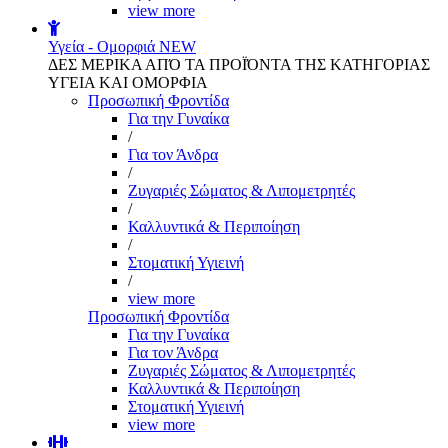
view more
Υγεία - Ομορφιά
NEW
ΔΕΣ ΜΕΡΙΚΑ ΑΠΌ ΤΑ ΠΡΟΪΌΝΤΑ ΤΗΣ ΚΑΤΗΓΟΡΙΑΣ
ΥΓΕΙΑ ΚΑΙ ΟΜΟΡΦΙΑ
Προσωπική Φροντίδα
Για την Γυναίκα
/
Για τον Άνδρα
/
Ζυγαριές Σώματος & Λιπομετρητές
/
Καλλυντικά & Περιποίηση
/
Στοματική Υγιεινή
/
view more
Προσωπική Φροντίδα
Για την Γυναίκα
Για τον Άνδρα
Ζυγαριές Σώματος & Λιπομετρητές
Καλλυντικά & Περιποίηση
Στοματική Υγιεινή
view more