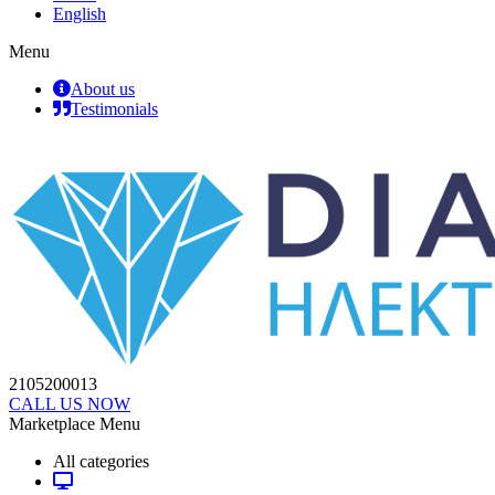
English
Menu
About us
Testimonials
2105200013
CALL US NOW
Marketplace Menu
All categories