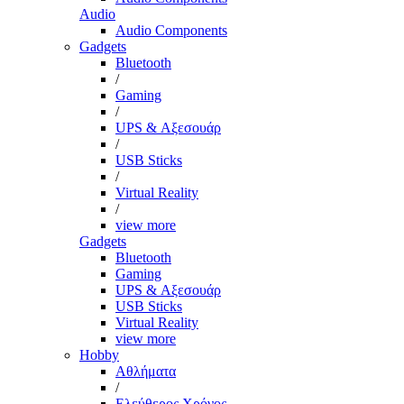
Audio
Audio Components
Gadgets
Bluetooth
/
Gaming
/
UPS & Αξεσουάρ
/
USB Sticks
/
Virtual Reality
/
view more
Gadgets
Bluetooth
Gaming
UPS & Αξεσουάρ
USB Sticks
Virtual Reality
view more
Hobby
Αθλήματα
/
Ελεύθερος Χρόνος