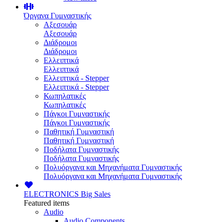
Όργανα Γυμναστικής
Αξεσουάρ
Αξεσουάρ
Διάδρομοι
Διάδρομοι
Ελλειπτικά
Ελλειπτικά
Ελλειπτικά - Stepper
Ελλειπτικά - Stepper
Κωπηλατικές
Κωπηλατικές
Πάγκοι Γυμναστικής
Πάγκοι Γυμναστικής
Παθητική Γυμναστική
Παθητική Γυμναστική
Ποδήλατα Γυμναστικής
Ποδήλατα Γυμναστικής
Πολυόργανα και Μηχανήματα Γυμναστικής
Πολυόργανα και Μηχανήματα Γυμναστικής
ELECTRONICS
Big Sales
Featured items
Audio
Audio Components