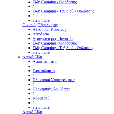
Είδη Camping - Θαλάσσης
/
Είδη Camping - Ταξιδιού - Θαλάσσης
/
view more
Οικιακός Εξοπλισμός
Αξεσουάρ Κουζίνας
Ασφάλεια
Αφυγραντήρες - Ιονιστές
Είδη Camping - Θαλάσσης
Είδη Camping - Ταξιδιού - Θαλάσσης
view more
Λευκά Είδη
Ανωστρώματα
/
Επιστρώματα
/
Ηλεκτρικά Υποστρώματα
/
Ηλεκτρικές Κουβέρτες
/
Κουβερλί
/
view more
Λευκά Είδη