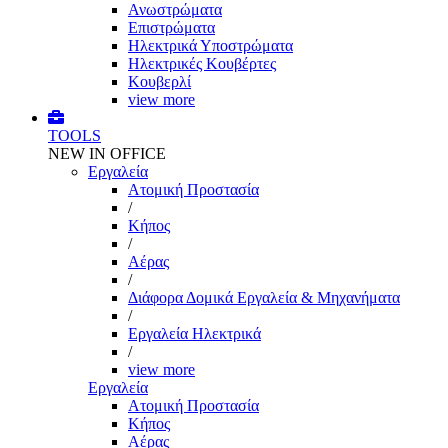
Ανωστρώματα
Επιστρώματα
Ηλεκτρικά Υποστρώματα
Ηλεκτρικές Κουβέρτες
Κουβερλί
view more
TOOLS
NEW IN OFFICE
Εργαλεία
Aτομική Προστασία
/
Kήπος
/
Αέρας
/
Διάφορα Δομικά Εργαλεία & Μηχανήματα
/
Εργαλεία Ηλεκτρικά
/
view more
Εργαλεία
Aτομική Προστασία
Kήπος
Αέρας