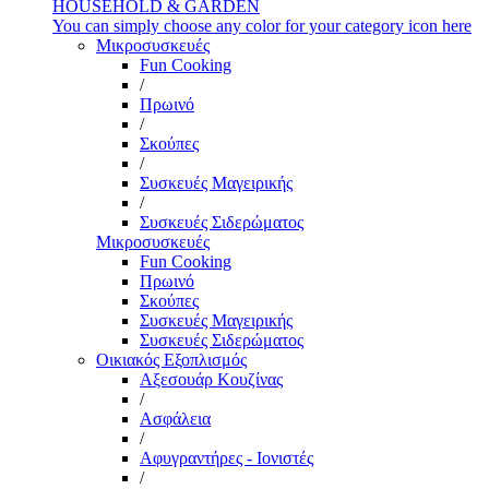
HOUSEHOLD & GARDEN
You can simply choose any color for your category icon here
Μικροσυσκευές
Fun Cooking
/
Πρωινό
/
Σκούπες
/
Συσκευές Μαγειρικής
/
Συσκευές Σιδερώματος
Μικροσυσκευές
Fun Cooking
Πρωινό
Σκούπες
Συσκευές Μαγειρικής
Συσκευές Σιδερώματος
Οικιακός Εξοπλισμός
Αξεσουάρ Κουζίνας
/
Ασφάλεια
/
Αφυγραντήρες - Ιονιστές
/