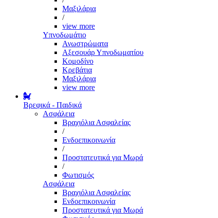
Μαξιλάρια
/
view more
Υπνοδωμάτιο
Ανωστρώματα
Αξεσουάρ Υπνοδωματίου
Κομοδίνο
Κρεβάτια
Μαξιλάρια
view more
Βρεφικά - Παιδικά
Ασφάλεια
Βραχιόλια Ασφαλείας
/
Ενδοεπικοινωνία
/
Προστατευτικά για Μωρά
/
Φωτισμός
Ασφάλεια
Βραχιόλια Ασφαλείας
Ενδοεπικοινωνία
Προστατευτικά για Μωρά