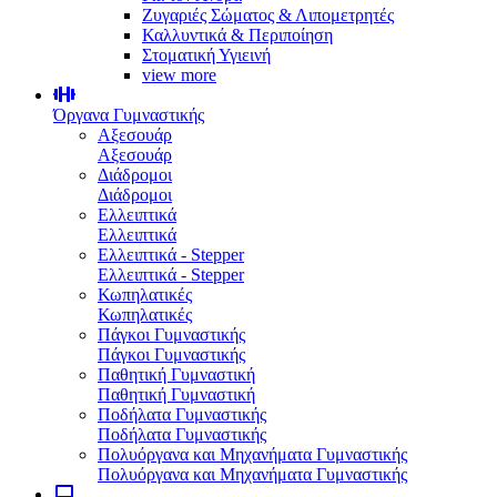
Ζυγαριές Σώματος & Λιπομετρητές
Καλλυντικά & Περιποίηση
Στοματική Υγιεινή
view more
Όργανα Γυμναστικής
Αξεσουάρ
Αξεσουάρ
Διάδρομοι
Διάδρομοι
Ελλειπτικά
Ελλειπτικά
Ελλειπτικά - Stepper
Ελλειπτικά - Stepper
Κωπηλατικές
Κωπηλατικές
Πάγκοι Γυμναστικής
Πάγκοι Γυμναστικής
Παθητική Γυμναστική
Παθητική Γυμναστική
Ποδήλατα Γυμναστικής
Ποδήλατα Γυμναστικής
Πολυόργανα και Μηχανήματα Γυμναστικής
Πολυόργανα και Μηχανήματα Γυμναστικής