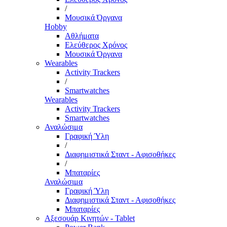
/
Μουσικά Όργανα
Hobby
Αθλήματα
Ελεύθερος Χρόνος
Μουσικά Όργανα
Wearables
Activity Trackers
/
Smartwatches
Wearables
Activity Trackers
Smartwatches
Αναλώσιμα
Γραφική Ύλη
/
Διαφημιστικά Σταντ - Αφισοθήκες
/
Μπαταρίες
Αναλώσιμα
Γραφική Ύλη
Διαφημιστικά Σταντ - Αφισοθήκες
Μπαταρίες
Αξεσουάρ Κινητών - Tablet