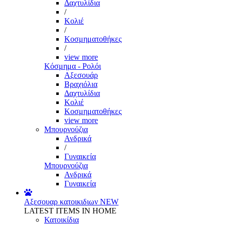
Δαχτυλίδια
/
Κολιέ
/
Κοσμηματοθήκες
/
view more
Κόσμημα - Ρολόι
Αξεσουάρ
Βραχιόλια
Δαχτυλίδια
Κολιέ
Κοσμηματοθήκες
view more
Μπουρνούζια
Ανδρικά
/
Γυναικεία
Μπουρνούζια
Ανδρικά
Γυναικεία
Αξεσουαρ κατοικιδιων
NEW
LATEST ITEMS IN HOME
Κατοικίδια