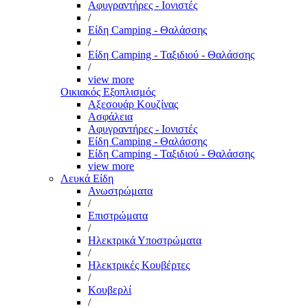
Αφυγραντήρες - Ιονιστές
/
Είδη Camping - Θαλάσσης
/
Είδη Camping - Ταξιδιού - Θαλάσσης
/
view more
Οικιακός Εξοπλισμός
Αξεσουάρ Κουζίνας
Ασφάλεια
Αφυγραντήρες - Ιονιστές
Είδη Camping - Θαλάσσης
Είδη Camping - Ταξιδιού - Θαλάσσης
view more
Λευκά Είδη
Ανωστρώματα
/
Επιστρώματα
/
Ηλεκτρικά Υποστρώματα
/
Ηλεκτρικές Κουβέρτες
/
Κουβερλί
/