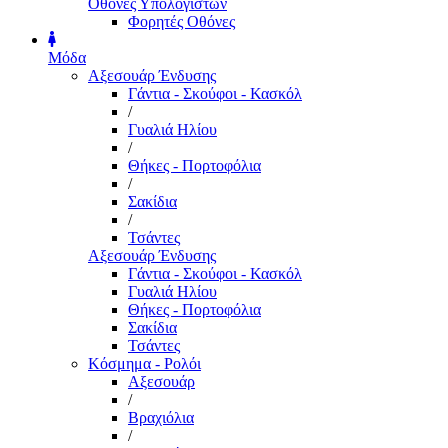
Οθόνες Υπολογιστών
Φορητές Οθόνες
Μόδα
Αξεσουάρ Ένδυσης
Γάντια - Σκούφοι - Κασκόλ
/
Γυαλιά Ηλίου
/
Θήκες - Πορτοφόλια
/
Σακίδια
/
Τσάντες
Αξεσουάρ Ένδυσης
Γάντια - Σκούφοι - Κασκόλ
Γυαλιά Ηλίου
Θήκες - Πορτοφόλια
Σακίδια
Τσάντες
Κόσμημα - Ρολόι
Αξεσουάρ
/
Βραχιόλια
/