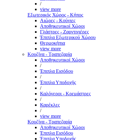
/
view more
Εξωτερικός Χώρος - Κήπος
Αιώρες - Κούνιες
Αποθηκευτικοί Χώροι
Γλάστρες - Ζαρντινιέρες
Έπιπλα Εξωτερικού Χώρου
Θερμοκήπια
view more
Κουζίνα - Τραπεζαρία
Αποθηκευτικοί Χώροι
/
Έπιπλα Εισόδου
/
Έπιπλα Υποδοχής
/
Καλόγεροι - Κρεμάστρες
/
Καρέκλες
/
view more
Κουζίνα - Τραπεζαρία
Αποθηκευτικοί Χώροι
Έπιπλα Εισόδου
Έπιπλα Υποδοχής