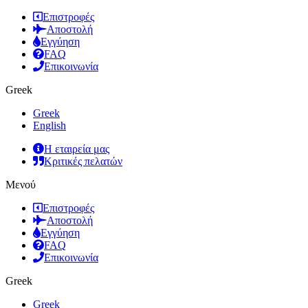
Επιστροφές
Αποστολή
Εγγύηση
FAQ
Επικοινωνία
Greek
Greek
English
Η εταιρεία μας
Κριτικές πελατών
Μενού
Επιστροφές
Αποστολή
Εγγύηση
FAQ
Επικοινωνία
Greek
Greek