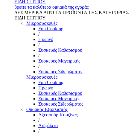
ΕΙΔΗ ΣΠΙΤΙΟΥ
βρείτε τα καλύτερα οικιακά της αγοράς
ΔΕΣ ΜΕΡΙΚΑ ΑΠΌ ΤΑ ΠΡΟΪΌΝΤΑ ΤΗΣ ΚΑΤΗΓΟΡΙΑΣ
ΕΙΔΗ ΣΠΙΤΙΟΥ
Μικροσυσκευές
Fun Cooking
/
Πρωινό
/
Συσκευές Καθαρισμού
/
Συσκευές Μαγειρικής
/
Συσκευές Σιδερώματος
Μικροσυσκευές
Fun Cooking
Πρωινό
Συσκευές Καθαρισμού
Συσκευές Μαγειρικής
Συσκευές Σιδερώματος
Οικιακός Εξοπλισμός
Αξεσουάρ Κουζίνας
/
Ασφάλεια
/