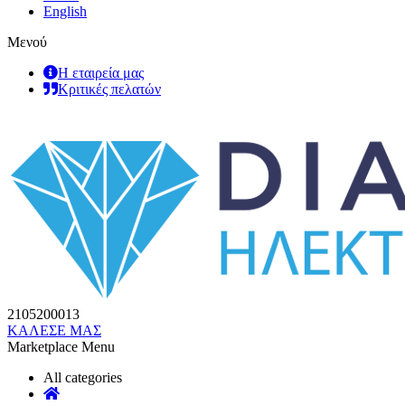
English
Μενού
Η εταιρεία μας
Κριτικές πελατών
2105200013
ΚΑΛΕΣΕ ΜΑΣ
Marketplace Menu
All categories