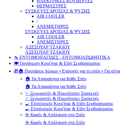
ΗΛΕΚΤΡΙΚΕΣ ΚΟΥΒΕΡΤΕΣ
ΘΕΡΜΑΣΤΡΕΣ
ΣΥΣΚΕΥΕΣ ΔΡΟΣΙΑΣ & ΨΥΞΗΣ
AIR COOLER
/
ΑΝΕΜΙΣΤΗΡΕΣ
ΣΥΣΚΕΥΕΣ ΔΡΟΣΙΑΣ & ΨΥΞΗΣ
AIR COOLER
ΑΝΕΜΙΣΤΗΡΕΣ
ΑΞΕΣΟΥΑΡ ΤΖΑΚΙΟΥ
ΑΞΕΣΟΥΑΡ ΤΖΑΚΙΟΥ
🦟 ΕΝΤΟΜΟΠΑΓΙΔΕΣ - ΕΝΤΟΜΟΑΠΩΘΗΤΙΚΑ
🍽️ Οργάνωση Κουζίνας & Είδη Σερβιρίσματος
🎁🏠 Προτάσεις δώρων • Επιλογές για το σπίτι • Για σένα
🏠 Τα Απαραίτητα για Κάθε Σπίτι
🏠 Τα Απαραίτητα για Κάθε Σπίτι
✨ Ξεχωριστές & Πρωτότυπες Συσκευές
✨ Ξεχωριστές & Πρωτότυπες Συσκευές
🍳 Εξοπλισμός Κουζίνας & Είδη Σερβιρίσματος
🍳 Εξοπλισμός Κουζίνας & Είδη Σερβιρίσματος
☕ Καφές & Απόλαυση στο Σπίτι
☕ Καφές & Απόλαυση στο Σπίτι