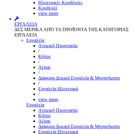
Ηλεκτρικές Κουβέρτες
Κουβερλί
view more
ΕΡΓΑΛΕΙΑ
ΔΕΣ ΜΕΡΙΚΑ ΑΠΌ ΤΑ ΠΡΟΪΌΝΤΑ ΤΗΣ ΚΑΤΗΓΟΡΙΑΣ
ΕΡΓΑΛΕΙΑ
Εργαλεία
Aτομική Προστασία
/
Kήπος
/
Αέρας
/
Διάφορα Δομικά Εργαλεία & Μηχανήματα
/
Εργαλεία Ηλεκτρικά
/
view more
Εργαλεία
Aτομική Προστασία
Kήπος
Αέρας
Διάφορα Δομικά Εργαλεία & Μηχανήματα
Εργαλεία Ηλεκτρικά