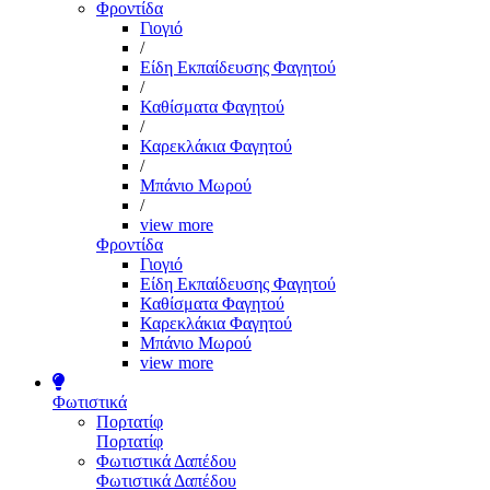
Φροντίδα
Γιογιό
/
Είδη Εκπαίδευσης Φαγητού
/
Καθίσματα Φαγητού
/
Καρεκλάκια Φαγητού
/
Μπάνιο Μωρού
/
view more
Φροντίδα
Γιογιό
Είδη Εκπαίδευσης Φαγητού
Καθίσματα Φαγητού
Καρεκλάκια Φαγητού
Μπάνιο Μωρού
view more
Φωτιστικά
Πορτατίφ
Πορτατίφ
Φωτιστικά Δαπέδου
Φωτιστικά Δαπέδου