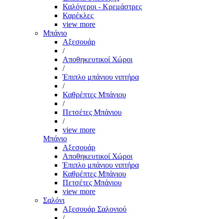
Καλόγεροι - Κρεμάστρες
Καρέκλες
view more
Μπάνιο
Αξεσουάρ
/
Αποθηκευτικοί Χώροι
/
Έπιπλο μπάνιου νιπτήρα
/
Καθρέπτες Μπάνιου
/
Πετσέτες Μπάνιου
/
view more
Μπάνιο
Αξεσουάρ
Αποθηκευτικοί Χώροι
Έπιπλο μπάνιου νιπτήρα
Καθρέπτες Μπάνιου
Πετσέτες Μπάνιου
view more
Σαλόνι
Αξεσουάρ Σαλονιού
/