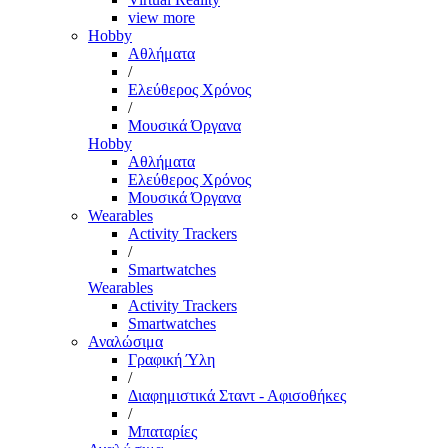
view more
Hobby
Αθλήματα
/
Ελεύθερος Χρόνος
/
Μουσικά Όργανα
Hobby
Αθλήματα
Ελεύθερος Χρόνος
Μουσικά Όργανα
Wearables
Activity Trackers
/
Smartwatches
Wearables
Activity Trackers
Smartwatches
Αναλώσιμα
Γραφική Ύλη
/
Διαφημιστικά Σταντ - Αφισοθήκες
/
Μπαταρίες