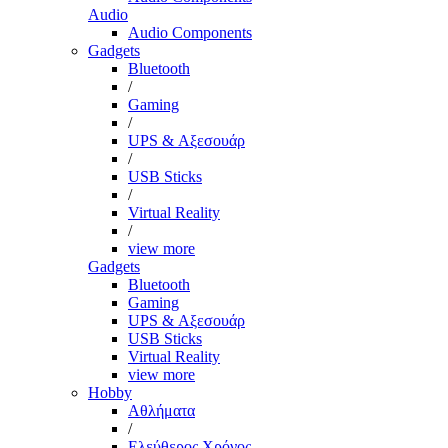
Audio
Audio Components
Gadgets
Bluetooth
/
Gaming
/
UPS & Αξεσουάρ
/
USB Sticks
/
Virtual Reality
/
view more
Gadgets
Bluetooth
Gaming
UPS & Αξεσουάρ
USB Sticks
Virtual Reality
view more
Hobby
Αθλήματα
/
Ελεύθερος Χρόνος