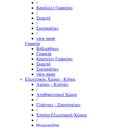
/
Καρέκλες Γραφείου
/
Σκαμπό
/
Συρταριέρες
/
view more
Γραφείο
Βιβλιοθήκες
Γραφεία
Καρέκλες Γραφείου
Σκαμπό
Συρταριέρες
view more
Εξωτερικός Χώρος - Κήπος
Αιώρες - Κούνιες
/
Αποθηκευτικοί Χώροι
/
Γλάστρες - Ζαρντινιέρες
/
Έπιπλα Εξωτερικού Χώρου
/
Θερμοκήπια