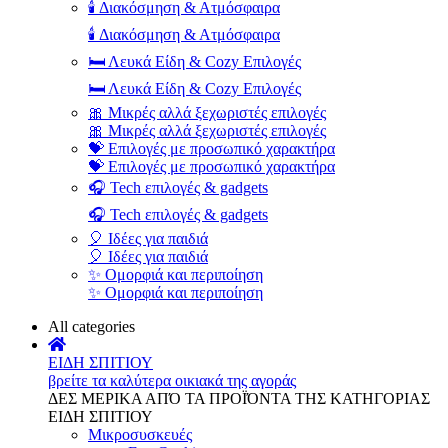
🕯️ Διακόσμηση & Ατμόσφαιρα
🕯️ Διακόσμηση & Ατμόσφαιρα
🛏️ Λευκά Είδη & Cozy Επιλογές
🛏️ Λευκά Είδη & Cozy Επιλογές
🎀 Μικρές αλλά ξεχωριστές επιλογές
🎀 Μικρές αλλά ξεχωριστές επιλογές
💝 Επιλογές με προσωπικό χαρακτήρα
💝 Επιλογές με προσωπικό χαρακτήρα
🎧 Tech επιλογές & gadgets
🎧 Tech επιλογές & gadgets
🎈 Ιδέες για παιδιά
🎈 Ιδέες για παιδιά
✨ Ομορφιά και περιποίηση
✨ Ομορφιά και περιποίηση
All categories
ΕΙΔΗ ΣΠΙΤΙΟΥ
βρείτε τα καλύτερα οικιακά της αγοράς
ΔΕΣ ΜΕΡΙΚΑ ΑΠΌ ΤΑ ΠΡΟΪΌΝΤΑ ΤΗΣ ΚΑΤΗΓΟΡΙΑΣ
ΕΙΔΗ ΣΠΙΤΙΟΥ
Μικροσυσκευές