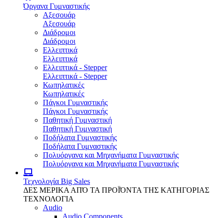
Όργανα Γυμναστικής
Αξεσουάρ
Αξεσουάρ
Διάδρομοι
Διάδρομοι
Ελλειπτικά
Ελλειπτικά
Ελλειπτικά - Stepper
Ελλειπτικά - Stepper
Κωπηλατικές
Κωπηλατικές
Πάγκοι Γυμναστικής
Πάγκοι Γυμναστικής
Παθητική Γυμναστική
Παθητική Γυμναστική
Ποδήλατα Γυμναστικής
Ποδήλατα Γυμναστικής
Πολυόργανα και Μηχανήματα Γυμναστικής
Πολυόργανα και Μηχανήματα Γυμναστικής
Τεχνολογία
Big Sales
ΔΕΣ ΜΕΡΙΚΑ ΑΠΌ ΤΑ ΠΡΟΪΌΝΤΑ ΤΗΣ ΚΑΤΗΓΟΡΙΑΣ
ΤΕΧΝΟΛΟΓΙΑ
Audio
Audio Components