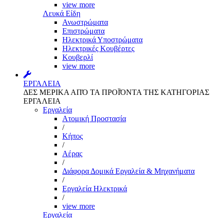
view more
Λευκά Είδη
Ανωστρώματα
Επιστρώματα
Ηλεκτρικά Υποστρώματα
Ηλεκτρικές Κουβέρτες
Κουβερλί
view more
ΕΡΓΑΛΕΙΑ
ΔΕΣ ΜΕΡΙΚΑ ΑΠΌ ΤΑ ΠΡΟΪΌΝΤΑ ΤΗΣ ΚΑΤΗΓΟΡΙΑΣ
ΕΡΓΑΛΕΙΑ
Εργαλεία
Aτομική Προστασία
/
Kήπος
/
Αέρας
/
Διάφορα Δομικά Εργαλεία & Μηχανήματα
/
Εργαλεία Ηλεκτρικά
/
view more
Εργαλεία