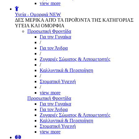
view more
Υγεία - Ομορφιά
NEW
ΔΕΣ ΜΕΡΙΚΑ ΑΠΌ ΤΑ ΠΡΟΪΌΝΤΑ ΤΗΣ ΚΑΤΗΓΟΡΙΑΣ
ΥΓΕΙΑ ΚΑΙ ΟΜΟΡΦΙΑ
Προσωπική Φροντίδα
Για την Γυναίκα
/
Για τον Άνδρα
/
Ζυγαριές Σώματος & Λιπομετρητές
/
Καλλυντικά & Περιποίηση
/
Στοματική Υγιεινή
/
view more
Προσωπική Φροντίδα
Για την Γυναίκα
Για τον Άνδρα
Ζυγαριές Σώματος & Λιπομετρητές
Καλλυντικά & Περιποίηση
Στοματική Υγιεινή
view more