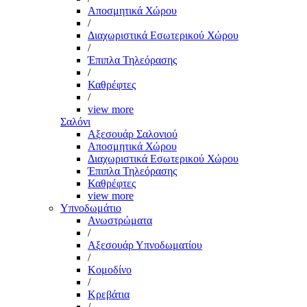
Αποσμητικά Χώρου
/
Διαχωριστικά Εσωτερικού Χώρου
/
Έπιπλα Τηλεόρασης
/
Καθρέφτες
/
view more
Σαλόνι
Αξεσουάρ Σαλονιού
Αποσμητικά Χώρου
Διαχωριστικά Εσωτερικού Χώρου
Έπιπλα Τηλεόρασης
Καθρέφτες
view more
Υπνοδωμάτιο
Ανωστρώματα
/
Αξεσουάρ Υπνοδωματίου
/
Κομοδίνο
/
Κρεβάτια
/