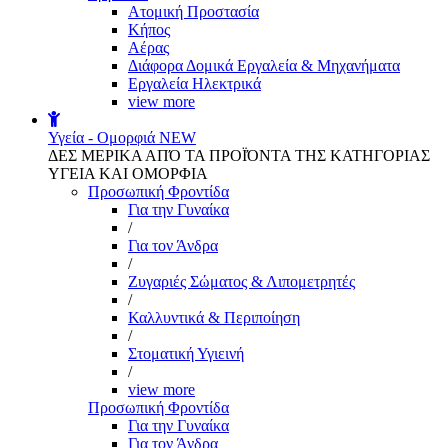
Aτομική Προστασία
Kήπος
Αέρας
Διάφορα Δομικά Εργαλεία & Μηχανήματα
Εργαλεία Ηλεκτρικά
view more
Υγεία - Ομορφιά
NEW
ΔΕΣ ΜΕΡΙΚΑ ΑΠΌ ΤΑ ΠΡΟΪΌΝΤΑ ΤΗΣ ΚΑΤΗΓΟΡΙΑΣ
ΥΓΕΙΑ ΚΑΙ ΟΜΟΡΦΙΑ
Προσωπική Φροντίδα
Για την Γυναίκα
/
Για τον Άνδρα
/
Ζυγαριές Σώματος & Λιπομετρητές
/
Καλλυντικά & Περιποίηση
/
Στοματική Υγιεινή
/
view more
Προσωπική Φροντίδα
Για την Γυναίκα
Για τον Άνδρα