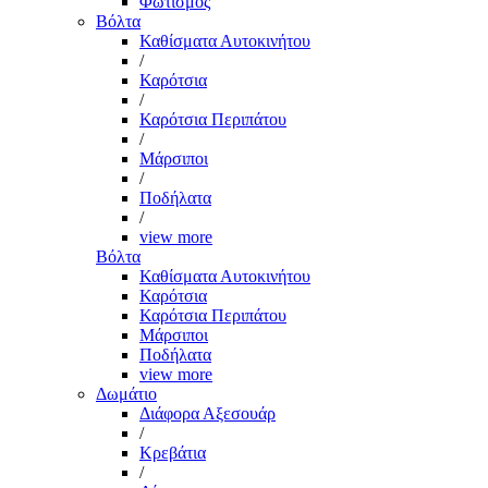
Φωτισμός
Βόλτα
Καθίσματα Αυτοκινήτου
/
Καρότσια
/
Καρότσια Περιπάτου
/
Μάρσιποι
/
Ποδήλατα
/
view more
Βόλτα
Καθίσματα Αυτοκινήτου
Καρότσια
Καρότσια Περιπάτου
Μάρσιποι
Ποδήλατα
view more
Δωμάτιο
Διάφορα Αξεσουάρ
/
Κρεβάτια
/