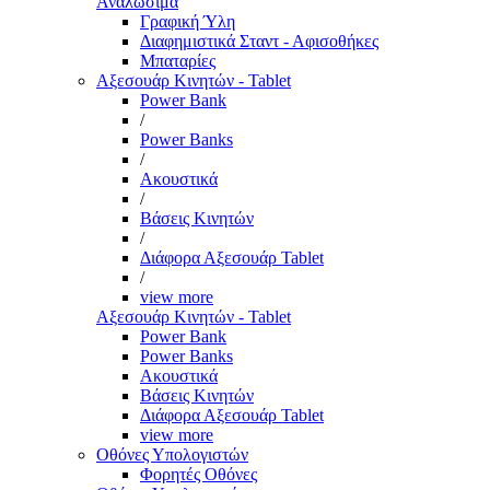
Αναλώσιμα
Γραφική Ύλη
Διαφημιστικά Σταντ - Αφισοθήκες
Μπαταρίες
Αξεσουάρ Κινητών - Tablet
Power Bank
/
Power Banks
/
Ακουστικά
/
Βάσεις Κινητών
/
Διάφορα Αξεσουάρ Tablet
/
view more
Αξεσουάρ Κινητών - Tablet
Power Bank
Power Banks
Ακουστικά
Βάσεις Κινητών
Διάφορα Αξεσουάρ Tablet
view more
Οθόνες Υπολογιστών
Φορητές Οθόνες