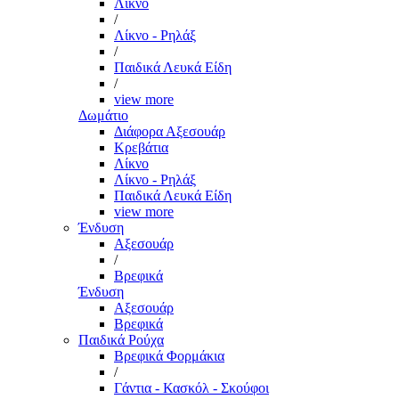
Λίκνο
/
Λίκνο - Ρηλάξ
/
Παιδικά Λευκά Είδη
/
view more
Δωμάτιο
Διάφορα Αξεσουάρ
Κρεβάτια
Λίκνο
Λίκνο - Ρηλάξ
Παιδικά Λευκά Είδη
view more
Ένδυση
Αξεσουάρ
/
Βρεφικά
Ένδυση
Αξεσουάρ
Βρεφικά
Παιδικά Ρούχα
Βρεφικά Φορμάκια
/
Γάντια - Κασκόλ - Σκούφοι