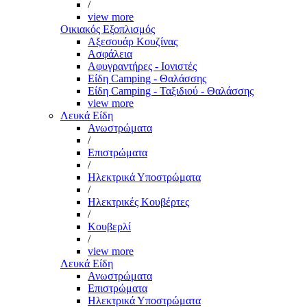
/
view more
Οικιακός Εξοπλισμός
Αξεσουάρ Κουζίνας
Ασφάλεια
Αφυγραντήρες - Ιονιστές
Είδη Camping - Θαλάσσης
Είδη Camping - Ταξιδιού - Θαλάσσης
view more
Λευκά Είδη
Ανωστρώματα
/
Επιστρώματα
/
Ηλεκτρικά Υποστρώματα
/
Ηλεκτρικές Κουβέρτες
/
Κουβερλί
/
view more
Λευκά Είδη
Ανωστρώματα
Επιστρώματα
Ηλεκτρικά Υποστρώματα