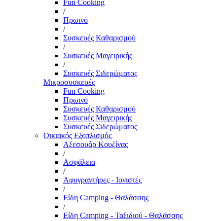
Fun Cooking
/
Πρωινό
/
Συσκευές Καθαρισμού
/
Συσκευές Μαγειρικής
/
Συσκευές Σιδερώματος
Μικροσυσκευές
Fun Cooking
Πρωινό
Συσκευές Καθαρισμού
Συσκευές Μαγειρικής
Συσκευές Σιδερώματος
Οικιακός Εξοπλισμός
Αξεσουάρ Κουζίνας
/
Ασφάλεια
/
Αφυγραντήρες - Ιονιστές
/
Είδη Camping - Θαλάσσης
/
Είδη Camping - Ταξιδιού - Θαλάσσης