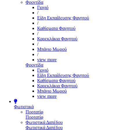
Φροντίδα
Γιογιό
/
Είδη Εκπαίδευσης Φαγητού
/
Καθίσματα Φαγητού
/
Καρεκλάκια Φαγητού
/
Μπάνιο Μωρού
/
view more
Φροντίδα
Γιογιό
Είδη Εκπαίδευσης Φαγητού
Καθίσματα Φαγητού
Καρεκλάκια Φαγητού
Μπάνιο Μωρού
view more
Φωτιστικά
Πορτατίφ
Πορτατίφ
Φωτιστικά Δαπέδου
Φωτιστικά Δαπέδου