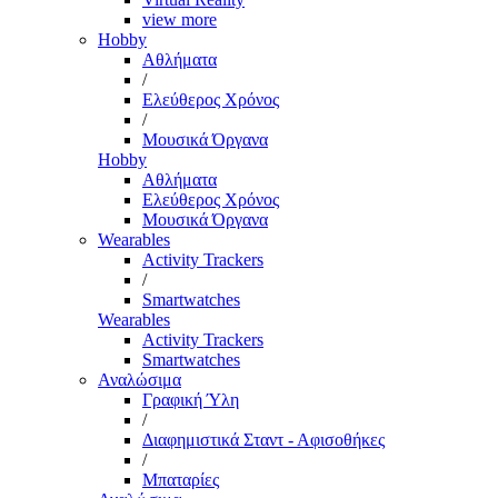
view more
Hobby
Αθλήματα
/
Ελεύθερος Χρόνος
/
Μουσικά Όργανα
Hobby
Αθλήματα
Ελεύθερος Χρόνος
Μουσικά Όργανα
Wearables
Activity Trackers
/
Smartwatches
Wearables
Activity Trackers
Smartwatches
Αναλώσιμα
Γραφική Ύλη
/
Διαφημιστικά Σταντ - Αφισοθήκες
/
Μπαταρίες