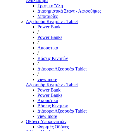
Αναλώσιμα
Γραφική Ύλη
Διαφημιστικά Σταντ - Αφισοθήκες
Μπαταρίες
Αξεσουάρ Κινητών - Tablet
Power Bank
/
Power Banks
/
Ακουστικά
/
Βάσεις Κινητών
/
Διάφορα Αξεσουάρ Tablet
/
view more
Αξεσουάρ Κινητών - Tablet
Power Bank
Power Banks
Ακουστικά
Βάσεις Κινητών
Διάφορα Αξεσουάρ Tablet
view more
Οθόνες Υπολογιστών
Φορητές Οθόνες