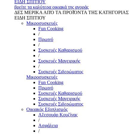
ΕΙΔΗ ΣΠΙΤΙΟΥ
βρείτε τα καλύτερα οικιακά της αγοράς
ΔΕΣ ΜΕΡΙΚΑ ΑΠΌ ΤΑ ΠΡΟΪΌΝΤΑ ΤΗΣ ΚΑΤΗΓΟΡΙΑΣ
ΕΙΔΗ ΣΠΙΤΙΟΥ
Μικροσυσκευές
Fun Cooking
/
Πρωινό
/
Συσκευές Καθαρισμού
/
Συσκευές Μαγειρικής
/
Συσκευές Σιδερώματος
Μικροσυσκευές
Fun Cooking
Πρωινό
Συσκευές Καθαρισμού
Συσκευές Μαγειρικής
Συσκευές Σιδερώματος
Οικιακός Εξοπλισμός
Αξεσουάρ Κουζίνας
/
Ασφάλεια
/