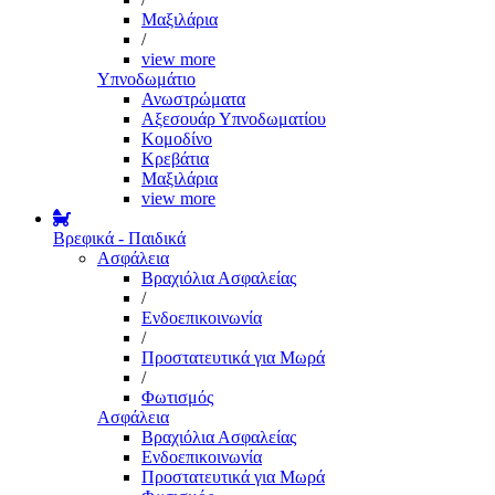
Μαξιλάρια
/
view more
Υπνοδωμάτιο
Ανωστρώματα
Αξεσουάρ Υπνοδωματίου
Κομοδίνο
Κρεβάτια
Μαξιλάρια
view more
Βρεφικά - Παιδικά
Ασφάλεια
Βραχιόλια Ασφαλείας
/
Ενδοεπικοινωνία
/
Προστατευτικά για Μωρά
/
Φωτισμός
Ασφάλεια
Βραχιόλια Ασφαλείας
Ενδοεπικοινωνία
Προστατευτικά για Μωρά