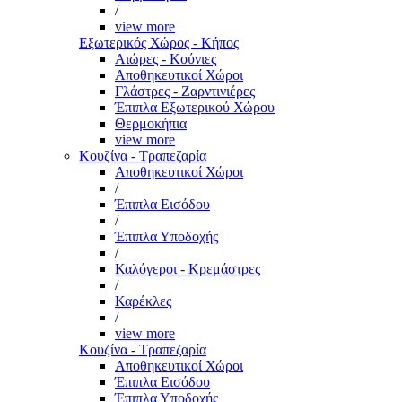
/
view more
Εξωτερικός Χώρος - Κήπος
Αιώρες - Κούνιες
Αποθηκευτικοί Χώροι
Γλάστρες - Ζαρντινιέρες
Έπιπλα Εξωτερικού Χώρου
Θερμοκήπια
view more
Κουζίνα - Τραπεζαρία
Αποθηκευτικοί Χώροι
/
Έπιπλα Εισόδου
/
Έπιπλα Υποδοχής
/
Καλόγεροι - Κρεμάστρες
/
Καρέκλες
/
view more
Κουζίνα - Τραπεζαρία
Αποθηκευτικοί Χώροι
Έπιπλα Εισόδου
Έπιπλα Υποδοχής