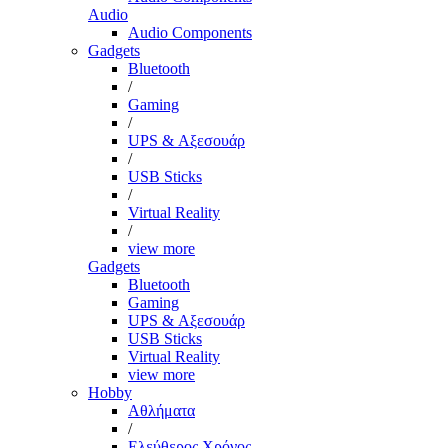
Audio
Audio Components
Gadgets
Bluetooth
/
Gaming
/
UPS & Αξεσουάρ
/
USB Sticks
/
Virtual Reality
/
view more
Gadgets
Bluetooth
Gaming
UPS & Αξεσουάρ
USB Sticks
Virtual Reality
view more
Hobby
Αθλήματα
/
Ελεύθερος Χρόνος