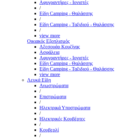
Αφυγραντήρες - Ιονιστές
/
Είδη Camping - Θαλάσσης
/
Είδη Camping - Ταξιδιού - Θαλάσσης
/
view more
Οικιακός Εξοπλισμός
Αξεσουάρ Κουζίνας
Ασφάλεια
Αφυγραντήρες - Ιονιστές
Είδη Camping - Θαλάσσης
Είδη Camping - Ταξιδιού - Θαλάσσης
view more
Λευκά Είδη
Ανωστρώματα
/
Επιστρώματα
/
Ηλεκτρικά Υποστρώματα
/
Ηλεκτρικές Κουβέρτες
/
Κουβερλί
/