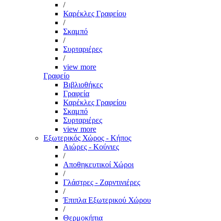
/
Καρέκλες Γραφείου
/
Σκαμπό
/
Συρταριέρες
/
view more
Γραφείο
Βιβλιοθήκες
Γραφεία
Καρέκλες Γραφείου
Σκαμπό
Συρταριέρες
view more
Εξωτερικός Χώρος - Κήπος
Αιώρες - Κούνιες
/
Αποθηκευτικοί Χώροι
/
Γλάστρες - Ζαρντινιέρες
/
Έπιπλα Εξωτερικού Χώρου
/
Θερμοκήπια