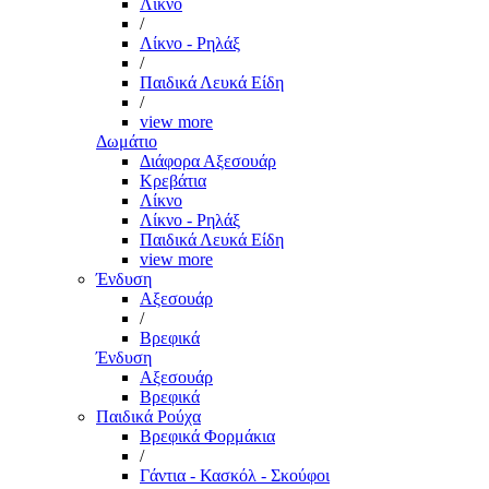
Λίκνο
/
Λίκνο - Ρηλάξ
/
Παιδικά Λευκά Είδη
/
view more
Δωμάτιο
Διάφορα Αξεσουάρ
Κρεβάτια
Λίκνο
Λίκνο - Ρηλάξ
Παιδικά Λευκά Είδη
view more
Ένδυση
Αξεσουάρ
/
Βρεφικά
Ένδυση
Αξεσουάρ
Βρεφικά
Παιδικά Ρούχα
Βρεφικά Φορμάκια
/
Γάντια - Κασκόλ - Σκούφοι