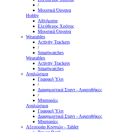
/
Μουσικά Όργανα
Hobby
Αθλήματα
Ελεύθερος Χρόνος
Μουσικά Όργανα
Wearables
Activity Trackers
/
Smartwatches
Wearables
Activity Trackers
Smartwatches
Αναλώσιμα
Γραφική Ύλη
/
Διαφημιστικά Σταντ - Αφισοθήκες
/
Μπαταρίες
Αναλώσιμα
Γραφική Ύλη
Διαφημιστικά Σταντ - Αφισοθήκες
Μπαταρίες
Αξεσουάρ Κινητών - Tablet