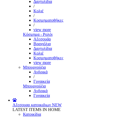
Δαχτυλίδια
/
Κολιέ
/
Κοσμηματοθήκες
/
view more
Κόσμημα - Ρολόι
Αξεσουάρ
Βραχιόλια
Δαχτυλίδια
Κολιέ
Κοσμηματοθήκες
view more
Μπουρνούζια
Ανδρικά
/
Γυναικεία
Μπουρνούζια
Ανδρικά
Γυναικεία
Αξεσουαρ κατοικιδιων
NEW
LATEST ITEMS IN HOME
Κατοικίδια