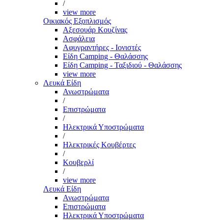
/
view more
Οικιακός Εξοπλισμός
Αξεσουάρ Κουζίνας
Ασφάλεια
Αφυγραντήρες - Ιονιστές
Είδη Camping - Θαλάσσης
Είδη Camping - Ταξιδιού - Θαλάσσης
view more
Λευκά Είδη
Ανωστρώματα
/
Επιστρώματα
/
Ηλεκτρικά Υποστρώματα
/
Ηλεκτρικές Κουβέρτες
/
Κουβερλί
/
view more
Λευκά Είδη
Ανωστρώματα
Επιστρώματα
Ηλεκτρικά Υποστρώματα