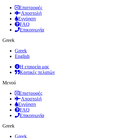
Επιστροφές
Αποστολή
Εγγύηση
FAQ
Επικοινωνία
Greek
Greek
English
Η εταιρεία μας
Κριτικές πελατών
Μενού
Επιστροφές
Αποστολή
Εγγύηση
FAQ
Επικοινωνία
Greek
Greek