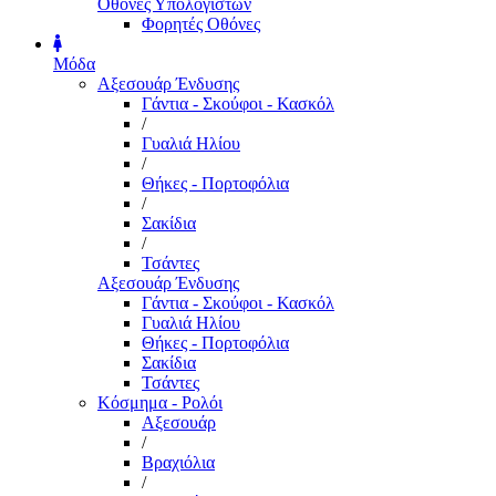
Οθόνες Υπολογιστών
Φορητές Οθόνες
Μόδα
Αξεσουάρ Ένδυσης
Γάντια - Σκούφοι - Κασκόλ
/
Γυαλιά Ηλίου
/
Θήκες - Πορτοφόλια
/
Σακίδια
/
Τσάντες
Αξεσουάρ Ένδυσης
Γάντια - Σκούφοι - Κασκόλ
Γυαλιά Ηλίου
Θήκες - Πορτοφόλια
Σακίδια
Τσάντες
Κόσμημα - Ρολόι
Αξεσουάρ
/
Βραχιόλια
/