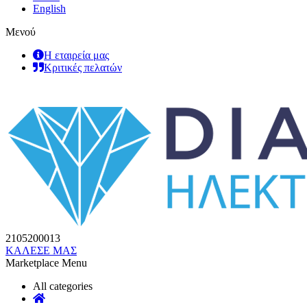
English
Μενού
Η εταιρεία μας
Κριτικές πελατών
2105200013
ΚΑΛΕΣΕ ΜΑΣ
Marketplace Menu
All categories