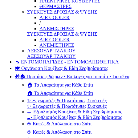
ΗΛΕΚΤΡΙΚΕΣ ΚΟΥΒΕΡΤΕΣ
ΘΕΡΜΑΣΤΡΕΣ
ΣΥΣΚΕΥΕΣ ΔΡΟΣΙΑΣ & ΨΥΞΗΣ
AIR COOLER
/
ΑΝΕΜΙΣΤΗΡΕΣ
ΣΥΣΚΕΥΕΣ ΔΡΟΣΙΑΣ & ΨΥΞΗΣ
AIR COOLER
ΑΝΕΜΙΣΤΗΡΕΣ
ΑΞΕΣΟΥΑΡ ΤΖΑΚΙΟΥ
ΑΞΕΣΟΥΑΡ ΤΖΑΚΙΟΥ
🦟 ΕΝΤΟΜΟΠΑΓΙΔΕΣ - ΕΝΤΟΜΟΑΠΩΘΗΤΙΚΑ
🍽️ Οργάνωση Κουζίνας & Είδη Σερβιρίσματος
🎁🏠 Προτάσεις δώρων • Επιλογές για το σπίτι • Για σένα
🏠 Τα Απαραίτητα για Κάθε Σπίτι
🏠 Τα Απαραίτητα για Κάθε Σπίτι
✨ Ξεχωριστές & Πρωτότυπες Συσκευές
✨ Ξεχωριστές & Πρωτότυπες Συσκευές
🍳 Εξοπλισμός Κουζίνας & Είδη Σερβιρίσματος
🍳 Εξοπλισμός Κουζίνας & Είδη Σερβιρίσματος
☕ Καφές & Απόλαυση στο Σπίτι
☕ Καφές & Απόλαυση στο Σπίτι