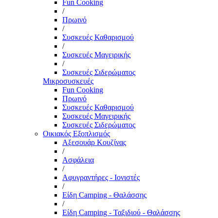
Fun Cooking
/
Πρωινό
/
Συσκευές Καθαρισμού
/
Συσκευές Μαγειρικής
/
Συσκευές Σιδερώματος
Μικροσυσκευές
Fun Cooking
Πρωινό
Συσκευές Καθαρισμού
Συσκευές Μαγειρικής
Συσκευές Σιδερώματος
Οικιακός Εξοπλισμός
Αξεσουάρ Κουζίνας
/
Ασφάλεια
/
Αφυγραντήρες - Ιονιστές
/
Είδη Camping - Θαλάσσης
/
Είδη Camping - Ταξιδιού - Θαλάσσης