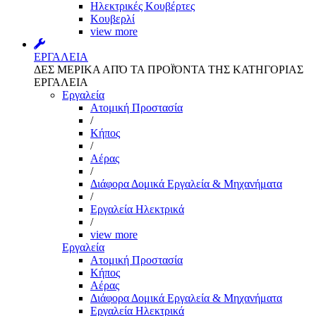
Ηλεκτρικές Κουβέρτες
Κουβερλί
view more
ΕΡΓΑΛΕΙΑ
ΔΕΣ ΜΕΡΙΚΑ ΑΠΌ ΤΑ ΠΡΟΪΌΝΤΑ ΤΗΣ ΚΑΤΗΓΟΡΙΑΣ
ΕΡΓΑΛΕΙΑ
Εργαλεία
Aτομική Προστασία
/
Kήπος
/
Αέρας
/
Διάφορα Δομικά Εργαλεία & Μηχανήματα
/
Εργαλεία Ηλεκτρικά
/
view more
Εργαλεία
Aτομική Προστασία
Kήπος
Αέρας
Διάφορα Δομικά Εργαλεία & Μηχανήματα
Εργαλεία Ηλεκτρικά