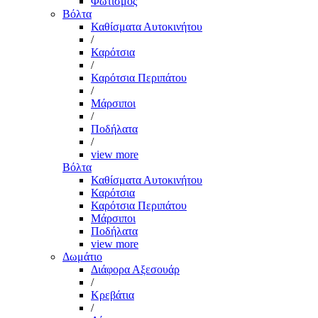
Φωτισμός
Βόλτα
Καθίσματα Αυτοκινήτου
/
Καρότσια
/
Καρότσια Περιπάτου
/
Μάρσιποι
/
Ποδήλατα
/
view more
Βόλτα
Καθίσματα Αυτοκινήτου
Καρότσια
Καρότσια Περιπάτου
Μάρσιποι
Ποδήλατα
view more
Δωμάτιο
Διάφορα Αξεσουάρ
/
Κρεβάτια
/