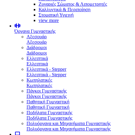
Ζυγαριές Σώματος & Λιπομετρητές
Καλλυντικά & Περιποίηση
Στοματική Υγιεινή
view more
Όργανα Γυμναστικής
Αξεσουάρ
Αξεσουάρ
Διάδρομοι
Διάδρομοι
Ελλειπτικά
Ελλειπτικά
Ελλειπτικά - Stepper
Ελλειπτικά - Stepper
Κωπηλατικές
Κωπηλατικές
Πάγκοι Γυμναστικής
Πάγκοι Γυμναστικής
Παθητική Γυμναστική
Παθητική Γυμναστική
Ποδήλατα Γυμναστικής
Ποδήλατα Γυμναστικής
Πολυόργανα και Μηχανήματα Γυμναστικής
Πολυόργανα και Μηχανήματα Γυμναστικής