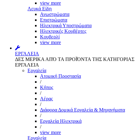
view more
Λευκά Είδη
Ανωστρώματα
Επιστρώματα
Ηλεκτρικά Υποστρώματα
Ηλεκτρικές Κουβέρτες
Κουβερλί
view more
ΕΡΓΑΛΕΙΑ
ΔΕΣ ΜΕΡΙΚΑ ΑΠΌ ΤΑ ΠΡΟΪΌΝΤΑ ΤΗΣ ΚΑΤΗΓΟΡΙΑΣ
ΕΡΓΑΛΕΙΑ
Εργαλεία
Aτομική Προστασία
/
Kήπος
/
Αέρας
/
Διάφορα Δομικά Εργαλεία & Μηχανήματα
/
Εργαλεία Ηλεκτρικά
/
view more
Εργαλεία