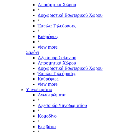
Αποσμητικά Χώρου
/
Διαχωριστικά Εσωτερικού Χώρου
/
Έπιπλα Τηλεόρασης
/
Καθρέφτες
/
view more
Σαλόνι
Αξεσουάρ Σαλονιού
Αποσμητικά Χώρου
Διαχωριστικά Εσωτερικού Χώρου
Έπιπλα Τηλεόρασης
Καθρέφτες
view more
Υπνοδωμάτιο
Ανωστρώματα
/
Αξεσουάρ Υπνοδωματίου
/
Κομοδίνο
/
Κρεβάτια
/