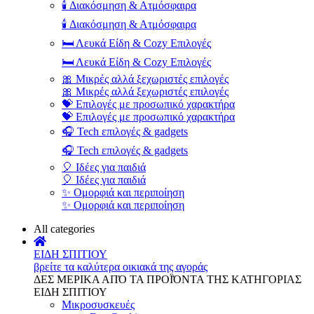
🕯️ Διακόσμηση & Ατμόσφαιρα
🕯️ Διακόσμηση & Ατμόσφαιρα
🛏️ Λευκά Είδη & Cozy Επιλογές
🛏️ Λευκά Είδη & Cozy Επιλογές
🎀 Μικρές αλλά ξεχωριστές επιλογές
🎀 Μικρές αλλά ξεχωριστές επιλογές
💝 Επιλογές με προσωπικό χαρακτήρα
💝 Επιλογές με προσωπικό χαρακτήρα
🎧 Tech επιλογές & gadgets
🎧 Tech επιλογές & gadgets
🎈 Ιδέες για παιδιά
🎈 Ιδέες για παιδιά
✨ Ομορφιά και περιποίηση
✨ Ομορφιά και περιποίηση
All categories
ΕΙΔΗ ΣΠΙΤΙΟΥ
βρείτε τα καλύτερα οικιακά της αγοράς
ΔΕΣ ΜΕΡΙΚΑ ΑΠΌ ΤΑ ΠΡΟΪΌΝΤΑ ΤΗΣ ΚΑΤΗΓΟΡΙΑΣ
ΕΙΔΗ ΣΠΙΤΙΟΥ
Μικροσυσκευές