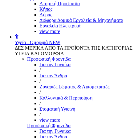
Aτομική Προστασία
Kήπος
Αέρας
Διάφορα Δομικά Εργαλεία & Μηχανήματα
Εργαλεία Ηλεκτρικά
view more
Υγεία - Ομορφιά
NEW
ΔΕΣ ΜΕΡΙΚΑ ΑΠΌ ΤΑ ΠΡΟΪΌΝΤΑ ΤΗΣ ΚΑΤΗΓΟΡΙΑΣ
ΥΓΕΙΑ ΚΑΙ ΟΜΟΡΦΙΑ
Προσωπική Φροντίδα
Για την Γυναίκα
/
Για τον Άνδρα
/
Ζυγαριές Σώματος & Λιπομετρητές
/
Καλλυντικά & Περιποίηση
/
Στοματική Υγιεινή
/
view more
Προσωπική Φροντίδα
Για την Γυναίκα
Για τον Άνδρα