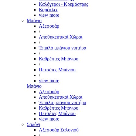
Καλόγεροι - Κρεμάστρες
Καρέκλες
view more
Μπάνιο
Αξεσουάρ
/
Αποθηκευτικοί Χώροι
/
Έπιπλο μπάνιου νιπτήρα
/
Καθρέπτες Μπάνιου
/
Πετσέτες Μπάνιου
/
view more
Μπάνιο
Αξεσουάρ
Αποθηκευτικοί Χώροι
Έπιπλο μπάνιου νιπτήρα
Καθρέπτες Μπάνιου
Πετσέτες Μπάνιου
view more
Σαλόνι
Αξεσουάρ Σαλονιού
/