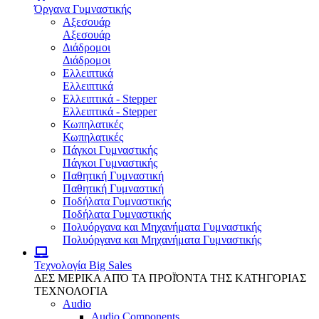
Όργανα Γυμναστικής
Αξεσουάρ
Αξεσουάρ
Διάδρομοι
Διάδρομοι
Ελλειπτικά
Ελλειπτικά
Ελλειπτικά - Stepper
Ελλειπτικά - Stepper
Κωπηλατικές
Κωπηλατικές
Πάγκοι Γυμναστικής
Πάγκοι Γυμναστικής
Παθητική Γυμναστική
Παθητική Γυμναστική
Ποδήλατα Γυμναστικής
Ποδήλατα Γυμναστικής
Πολυόργανα και Μηχανήματα Γυμναστικής
Πολυόργανα και Μηχανήματα Γυμναστικής
Τεχνολογία
Big Sales
ΔΕΣ ΜΕΡΙΚΑ ΑΠΌ ΤΑ ΠΡΟΪΌΝΤΑ ΤΗΣ ΚΑΤΗΓΟΡΙΑΣ
ΤΕΧΝΟΛΟΓΙΑ
Audio
Audio Components