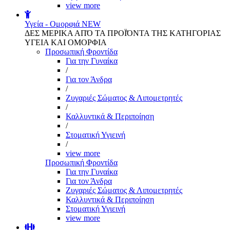
view more
Υγεία - Ομορφιά
NEW
ΔΕΣ ΜΕΡΙΚΑ ΑΠΌ ΤΑ ΠΡΟΪΌΝΤΑ ΤΗΣ ΚΑΤΗΓΟΡΙΑΣ
ΥΓΕΙΑ ΚΑΙ ΟΜΟΡΦΙΑ
Προσωπική Φροντίδα
Για την Γυναίκα
/
Για τον Άνδρα
/
Ζυγαριές Σώματος & Λιπομετρητές
/
Καλλυντικά & Περιποίηση
/
Στοματική Υγιεινή
/
view more
Προσωπική Φροντίδα
Για την Γυναίκα
Για τον Άνδρα
Ζυγαριές Σώματος & Λιπομετρητές
Καλλυντικά & Περιποίηση
Στοματική Υγιεινή
view more