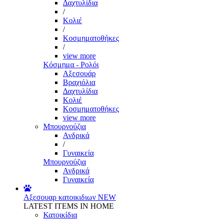
Δαχτυλίδια
/
Κολιέ
/
Κοσμηματοθήκες
/
view more
Κόσμημα - Ρολόι
Αξεσουάρ
Βραχιόλια
Δαχτυλίδια
Κολιέ
Κοσμηματοθήκες
view more
Μπουρνούζια
Ανδρικά
/
Γυναικεία
Μπουρνούζια
Ανδρικά
Γυναικεία
Αξεσουαρ κατοικιδιων
NEW
LATEST ITEMS IN HOME
Κατοικίδια