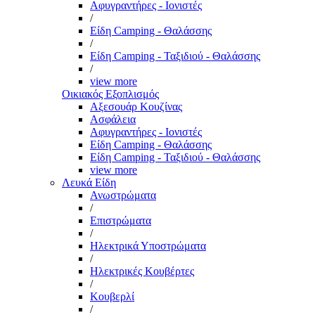
Αφυγραντήρες - Ιονιστές
/
Είδη Camping - Θαλάσσης
/
Είδη Camping - Ταξιδιού - Θαλάσσης
/
view more
Οικιακός Εξοπλισμός
Αξεσουάρ Κουζίνας
Ασφάλεια
Αφυγραντήρες - Ιονιστές
Είδη Camping - Θαλάσσης
Είδη Camping - Ταξιδιού - Θαλάσσης
view more
Λευκά Είδη
Ανωστρώματα
/
Επιστρώματα
/
Ηλεκτρικά Υποστρώματα
/
Ηλεκτρικές Κουβέρτες
/
Κουβερλί
/