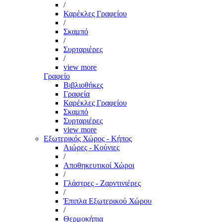
/
Καρέκλες Γραφείου
/
Σκαμπό
/
Συρταριέρες
/
view more
Γραφείο
Βιβλιοθήκες
Γραφεία
Καρέκλες Γραφείου
Σκαμπό
Συρταριέρες
view more
Εξωτερικός Χώρος - Κήπος
Αιώρες - Κούνιες
/
Αποθηκευτικοί Χώροι
/
Γλάστρες - Ζαρντινιέρες
/
Έπιπλα Εξωτερικού Χώρου
/
Θερμοκήπια