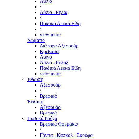
Λίκνο
/
Λίκνο - Ρηλάξ
/
Παιδικά Λευκά Είδη
/
view more
Δωμάτιο
Διάφορα Αξεσουάρ
Κρεβάτια
Λίκνο
Λίκνο - Ρηλάξ
Παιδικά Λευκά Είδη
view more
Ένδυση
Αξεσουάρ
/
Βρεφικά
Ένδυση
Αξεσουάρ
Βρεφικά
Παιδικά Ρούχα
Βρεφικά Φορμάκια
/
Γάντια - Κασκόλ - Σκούφοι