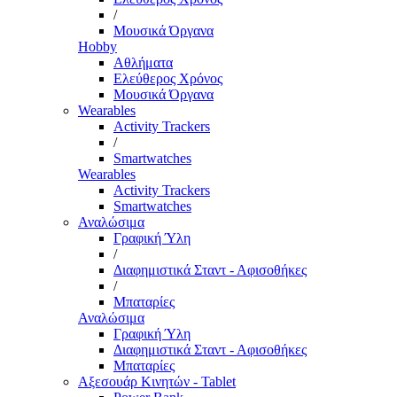
/
Μουσικά Όργανα
Hobby
Αθλήματα
Ελεύθερος Χρόνος
Μουσικά Όργανα
Wearables
Activity Trackers
/
Smartwatches
Wearables
Activity Trackers
Smartwatches
Αναλώσιμα
Γραφική Ύλη
/
Διαφημιστικά Σταντ - Αφισοθήκες
/
Μπαταρίες
Αναλώσιμα
Γραφική Ύλη
Διαφημιστικά Σταντ - Αφισοθήκες
Μπαταρίες
Αξεσουάρ Κινητών - Tablet