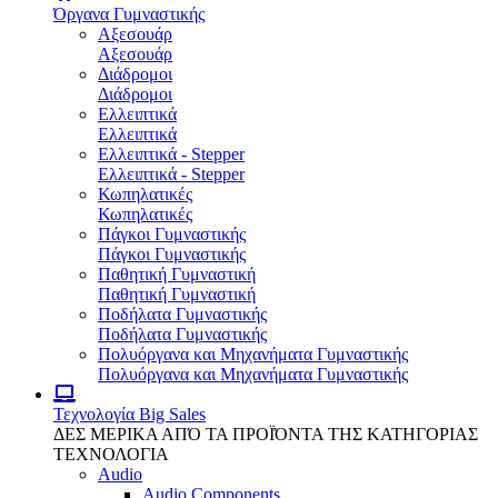
Όργανα Γυμναστικής
Αξεσουάρ
Αξεσουάρ
Διάδρομοι
Διάδρομοι
Ελλειπτικά
Ελλειπτικά
Ελλειπτικά - Stepper
Ελλειπτικά - Stepper
Κωπηλατικές
Κωπηλατικές
Πάγκοι Γυμναστικής
Πάγκοι Γυμναστικής
Παθητική Γυμναστική
Παθητική Γυμναστική
Ποδήλατα Γυμναστικής
Ποδήλατα Γυμναστικής
Πολυόργανα και Μηχανήματα Γυμναστικής
Πολυόργανα και Μηχανήματα Γυμναστικής
Τεχνολογία
Big Sales
ΔΕΣ ΜΕΡΙΚΑ ΑΠΌ ΤΑ ΠΡΟΪΌΝΤΑ ΤΗΣ ΚΑΤΗΓΟΡΙΑΣ
ΤΕΧΝΟΛΟΓΙΑ
Audio
Audio Components