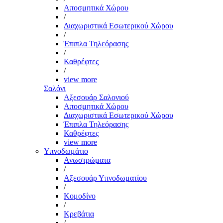
Αποσμητικά Χώρου
/
Διαχωριστικά Εσωτερικού Χώρου
/
Έπιπλα Τηλεόρασης
/
Καθρέφτες
/
view more
Σαλόνι
Αξεσουάρ Σαλονιού
Αποσμητικά Χώρου
Διαχωριστικά Εσωτερικού Χώρου
Έπιπλα Τηλεόρασης
Καθρέφτες
view more
Υπνοδωμάτιο
Ανωστρώματα
/
Αξεσουάρ Υπνοδωματίου
/
Κομοδίνο
/
Κρεβάτια
/