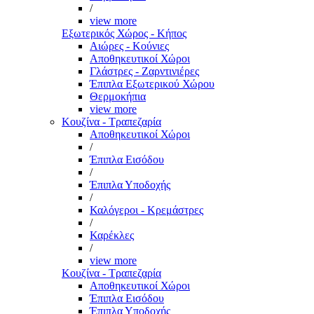
/
view more
Εξωτερικός Χώρος - Κήπος
Αιώρες - Κούνιες
Αποθηκευτικοί Χώροι
Γλάστρες - Ζαρντινιέρες
Έπιπλα Εξωτερικού Χώρου
Θερμοκήπια
view more
Κουζίνα - Τραπεζαρία
Αποθηκευτικοί Χώροι
/
Έπιπλα Εισόδου
/
Έπιπλα Υποδοχής
/
Καλόγεροι - Κρεμάστρες
/
Καρέκλες
/
view more
Κουζίνα - Τραπεζαρία
Αποθηκευτικοί Χώροι
Έπιπλα Εισόδου
Έπιπλα Υποδοχής