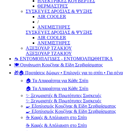
ΗΛΕΚΤΡΙΚΕΣ ΚΟΥΒΕΡΤΕΣ
ΘΕΡΜΑΣΤΡΕΣ
ΣΥΣΚΕΥΕΣ ΔΡΟΣΙΑΣ & ΨΥΞΗΣ
AIR COOLER
/
ΑΝΕΜΙΣΤΗΡΕΣ
ΣΥΣΚΕΥΕΣ ΔΡΟΣΙΑΣ & ΨΥΞΗΣ
AIR COOLER
ΑΝΕΜΙΣΤΗΡΕΣ
ΑΞΕΣΟΥΑΡ ΤΖΑΚΙΟΥ
ΑΞΕΣΟΥΑΡ ΤΖΑΚΙΟΥ
🦟 ΕΝΤΟΜΟΠΑΓΙΔΕΣ - ΕΝΤΟΜΟΑΠΩΘΗΤΙΚΑ
🍽️ Οργάνωση Κουζίνας & Είδη Σερβιρίσματος
🎁🏠 Προτάσεις δώρων • Επιλογές για το σπίτι • Για σένα
🏠 Τα Απαραίτητα για Κάθε Σπίτι
🏠 Τα Απαραίτητα για Κάθε Σπίτι
✨ Ξεχωριστές & Πρωτότυπες Συσκευές
✨ Ξεχωριστές & Πρωτότυπες Συσκευές
🍳 Εξοπλισμός Κουζίνας & Είδη Σερβιρίσματος
🍳 Εξοπλισμός Κουζίνας & Είδη Σερβιρίσματος
☕ Καφές & Απόλαυση στο Σπίτι
☕ Καφές & Απόλαυση στο Σπίτι