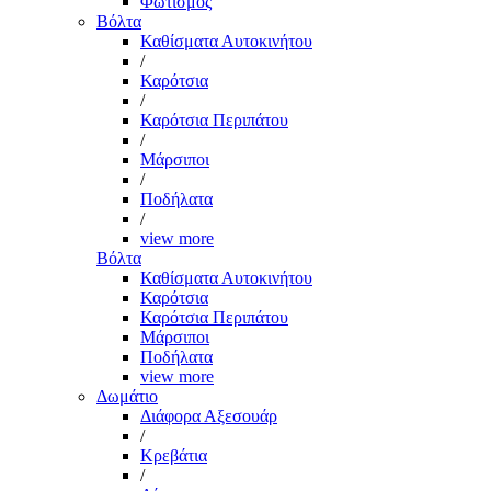
Φωτισμός
Βόλτα
Καθίσματα Αυτοκινήτου
/
Καρότσια
/
Καρότσια Περιπάτου
/
Μάρσιποι
/
Ποδήλατα
/
view more
Βόλτα
Καθίσματα Αυτοκινήτου
Καρότσια
Καρότσια Περιπάτου
Μάρσιποι
Ποδήλατα
view more
Δωμάτιο
Διάφορα Αξεσουάρ
/
Κρεβάτια
/