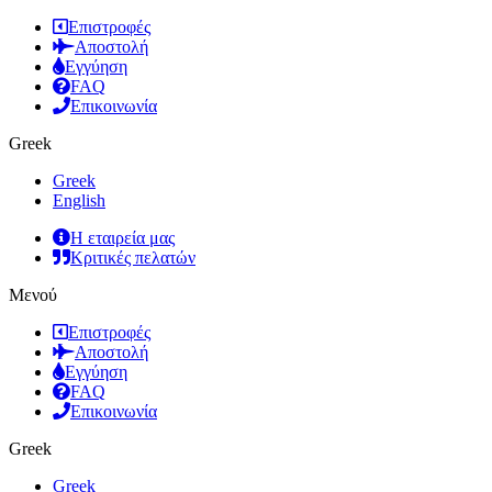
Επιστροφές
Αποστολή
Εγγύηση
FAQ
Επικοινωνία
Greek
Greek
English
Η εταιρεία μας
Κριτικές πελατών
Μενού
Επιστροφές
Αποστολή
Εγγύηση
FAQ
Επικοινωνία
Greek
Greek