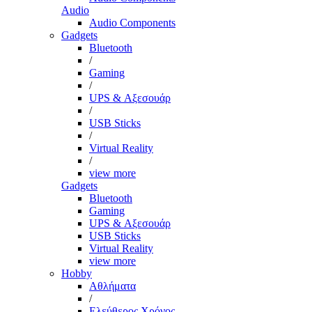
Audio
Audio Components
Gadgets
Bluetooth
/
Gaming
/
UPS & Αξεσουάρ
/
USB Sticks
/
Virtual Reality
/
view more
Gadgets
Bluetooth
Gaming
UPS & Αξεσουάρ
USB Sticks
Virtual Reality
view more
Hobby
Αθλήματα
/
Ελεύθερος Χρόνος