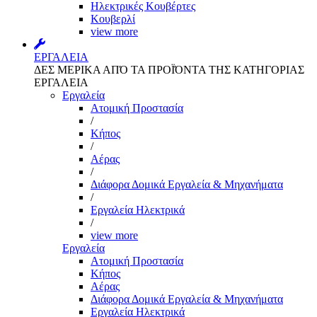
Ηλεκτρικές Κουβέρτες
Κουβερλί
view more
ΕΡΓΑΛΕΙΑ
ΔΕΣ ΜΕΡΙΚΑ ΑΠΌ ΤΑ ΠΡΟΪΌΝΤΑ ΤΗΣ ΚΑΤΗΓΟΡΙΑΣ
ΕΡΓΑΛΕΙΑ
Εργαλεία
Aτομική Προστασία
/
Kήπος
/
Αέρας
/
Διάφορα Δομικά Εργαλεία & Μηχανήματα
/
Εργαλεία Ηλεκτρικά
/
view more
Εργαλεία
Aτομική Προστασία
Kήπος
Αέρας
Διάφορα Δομικά Εργαλεία & Μηχανήματα
Εργαλεία Ηλεκτρικά