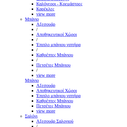
Καλόγεροι - Κρεμάστρες
Καρέκλες
view more
Μπάνιο
Αξεσουάρ
/
Αποθηκευτικοί Χώροι
/
Έπιπλο μπάνιου νιπτήρα
/
Καθρέπτες Μπάνιου
/
Πετσέτες Μπάνιου
/
view more
Μπάνιο
Αξεσουάρ
Αποθηκευτικοί Χώροι
Έπιπλο μπάνιου νιπτήρα
Καθρέπτες Μπάνιου
Πετσέτες Μπάνιου
view more
Σαλόνι
Αξεσουάρ Σαλονιού
/