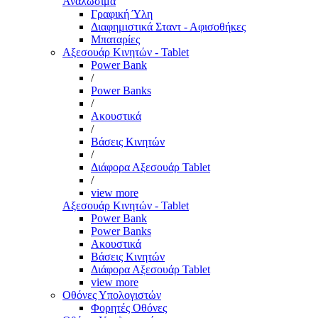
Αναλώσιμα
Γραφική Ύλη
Διαφημιστικά Σταντ - Αφισοθήκες
Μπαταρίες
Αξεσουάρ Κινητών - Tablet
Power Bank
/
Power Banks
/
Ακουστικά
/
Βάσεις Κινητών
/
Διάφορα Αξεσουάρ Tablet
/
view more
Αξεσουάρ Κινητών - Tablet
Power Bank
Power Banks
Ακουστικά
Βάσεις Κινητών
Διάφορα Αξεσουάρ Tablet
view more
Οθόνες Υπολογιστών
Φορητές Οθόνες