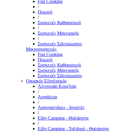
Fun Cooking
/
Πρωινό
/
Συσκευές Καθαρισμού
/
Συσκευές Μαγειρικής
/
Συσκευές Σιδερώματος
Μικροσυσκευές
Fun Cooking
Πρωινό
Συσκευές Καθαρισμού
Συσκευές Μαγειρικής
Συσκευές Σιδερώματος
Οικιακός Εξοπλισμός
Αξεσουάρ Κουζίνας
/
Ασφάλεια
/
Αφυγραντήρες - Ιονιστές
/
Είδη Camping - Θαλάσσης
/
Είδη Camping - Ταξιδιού - Θαλάσσης