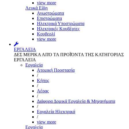
view more
Λευκά Είδη
Ανωστρώματα
Επιστρώματα
Ηλεκτρικά Υποστρώματα
Ηλεκτρικές Κουβέρτες
Κουβερλί
view more
ΕΡΓΑΛΕΙΑ
ΔΕΣ ΜΕΡΙΚΑ ΑΠΌ ΤΑ ΠΡΟΪΌΝΤΑ ΤΗΣ ΚΑΤΗΓΟΡΙΑΣ
ΕΡΓΑΛΕΙΑ
Εργαλεία
Aτομική Προστασία
/
Kήπος
/
Αέρας
/
Διάφορα Δομικά Εργαλεία & Μηχανήματα
/
Εργαλεία Ηλεκτρικά
/
view more
Εργαλεία