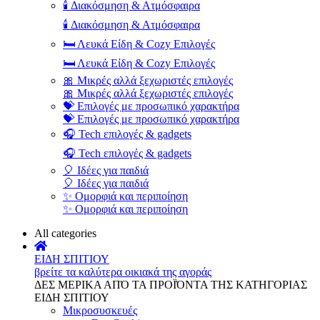
🕯️ Διακόσμηση & Ατμόσφαιρα
🕯️ Διακόσμηση & Ατμόσφαιρα
🛏️ Λευκά Είδη & Cozy Επιλογές
🛏️ Λευκά Είδη & Cozy Επιλογές
🎀 Μικρές αλλά ξεχωριστές επιλογές
🎀 Μικρές αλλά ξεχωριστές επιλογές
💝 Επιλογές με προσωπικό χαρακτήρα
💝 Επιλογές με προσωπικό χαρακτήρα
🎧 Tech επιλογές & gadgets
🎧 Tech επιλογές & gadgets
🎈 Ιδέες για παιδιά
🎈 Ιδέες για παιδιά
✨ Ομορφιά και περιποίηση
✨ Ομορφιά και περιποίηση
All categories
ΕΙΔΗ ΣΠΙΤΙΟΥ
βρείτε τα καλύτερα οικιακά της αγοράς
ΔΕΣ ΜΕΡΙΚΑ ΑΠΌ ΤΑ ΠΡΟΪΌΝΤΑ ΤΗΣ ΚΑΤΗΓΟΡΙΑΣ
ΕΙΔΗ ΣΠΙΤΙΟΥ
Μικροσυσκευές