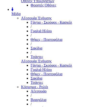
Οθόνες Υπολογιστών
Φορητές Οθόνες
Μόδα
Αξεσουάρ Ένδυσης
Γάντια - Σκούφοι - Κασκόλ
/
Γυαλιά Ηλίου
/
Θήκες - Πορτοφόλια
/
Σακίδια
/
Τσάντες
Αξεσουάρ Ένδυσης
Γάντια - Σκούφοι - Κασκόλ
Γυαλιά Ηλίου
Θήκες - Πορτοφόλια
Σακίδια
Τσάντες
Κόσμημα - Ρολόι
Αξεσουάρ
/
Βραχιόλια
/