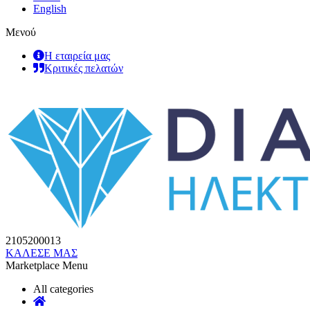
English
Μενού
Η εταιρεία μας
Κριτικές πελατών
2105200013
ΚΑΛΕΣΕ ΜΑΣ
Marketplace Menu
All categories