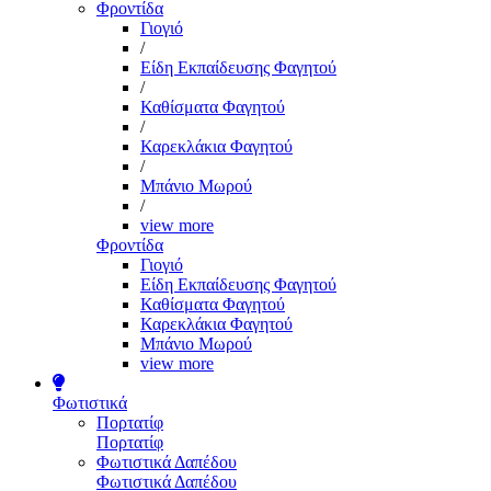
Φροντίδα
Γιογιό
/
Είδη Εκπαίδευσης Φαγητού
/
Καθίσματα Φαγητού
/
Καρεκλάκια Φαγητού
/
Μπάνιο Μωρού
/
view more
Φροντίδα
Γιογιό
Είδη Εκπαίδευσης Φαγητού
Καθίσματα Φαγητού
Καρεκλάκια Φαγητού
Μπάνιο Μωρού
view more
Φωτιστικά
Πορτατίφ
Πορτατίφ
Φωτιστικά Δαπέδου
Φωτιστικά Δαπέδου