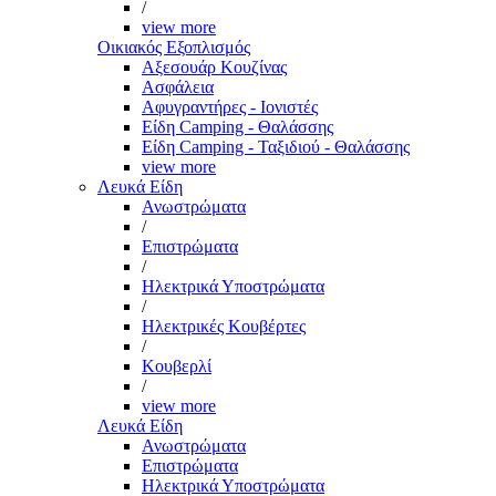
/
view more
Οικιακός Εξοπλισμός
Αξεσουάρ Κουζίνας
Ασφάλεια
Αφυγραντήρες - Ιονιστές
Είδη Camping - Θαλάσσης
Είδη Camping - Ταξιδιού - Θαλάσσης
view more
Λευκά Είδη
Ανωστρώματα
/
Επιστρώματα
/
Ηλεκτρικά Υποστρώματα
/
Ηλεκτρικές Κουβέρτες
/
Κουβερλί
/
view more
Λευκά Είδη
Ανωστρώματα
Επιστρώματα
Ηλεκτρικά Υποστρώματα