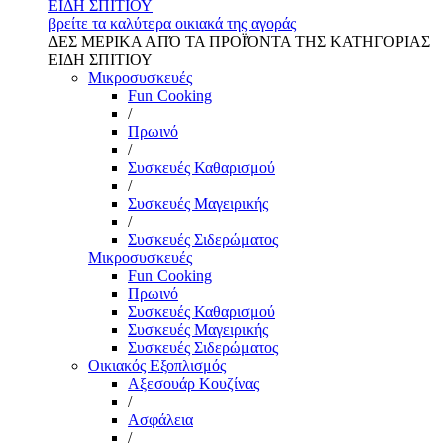
ΕΙΔΗ ΣΠΙΤΙΟΥ
βρείτε τα καλύτερα οικιακά της αγοράς
ΔΕΣ ΜΕΡΙΚΑ ΑΠΌ ΤΑ ΠΡΟΪΌΝΤΑ ΤΗΣ ΚΑΤΗΓΟΡΙΑΣ
ΕΙΔΗ ΣΠΙΤΙΟΥ
Μικροσυσκευές
Fun Cooking
/
Πρωινό
/
Συσκευές Καθαρισμού
/
Συσκευές Μαγειρικής
/
Συσκευές Σιδερώματος
Μικροσυσκευές
Fun Cooking
Πρωινό
Συσκευές Καθαρισμού
Συσκευές Μαγειρικής
Συσκευές Σιδερώματος
Οικιακός Εξοπλισμός
Αξεσουάρ Κουζίνας
/
Ασφάλεια
/