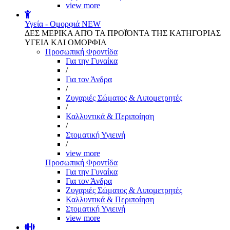
view more
Υγεία - Ομορφιά
NEW
ΔΕΣ ΜΕΡΙΚΑ ΑΠΌ ΤΑ ΠΡΟΪΌΝΤΑ ΤΗΣ ΚΑΤΗΓΟΡΙΑΣ
ΥΓΕΙΑ ΚΑΙ ΟΜΟΡΦΙΑ
Προσωπική Φροντίδα
Για την Γυναίκα
/
Για τον Άνδρα
/
Ζυγαριές Σώματος & Λιπομετρητές
/
Καλλυντικά & Περιποίηση
/
Στοματική Υγιεινή
/
view more
Προσωπική Φροντίδα
Για την Γυναίκα
Για τον Άνδρα
Ζυγαριές Σώματος & Λιπομετρητές
Καλλυντικά & Περιποίηση
Στοματική Υγιεινή
view more