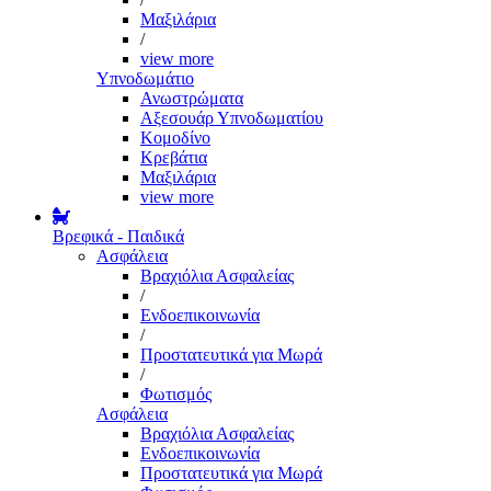
Μαξιλάρια
/
view more
Υπνοδωμάτιο
Ανωστρώματα
Αξεσουάρ Υπνοδωματίου
Κομοδίνο
Κρεβάτια
Μαξιλάρια
view more
Βρεφικά - Παιδικά
Ασφάλεια
Βραχιόλια Ασφαλείας
/
Ενδοεπικοινωνία
/
Προστατευτικά για Μωρά
/
Φωτισμός
Ασφάλεια
Βραχιόλια Ασφαλείας
Ενδοεπικοινωνία
Προστατευτικά για Μωρά