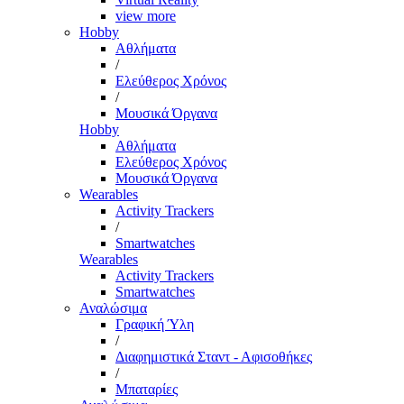
view more
Hobby
Αθλήματα
/
Ελεύθερος Χρόνος
/
Μουσικά Όργανα
Hobby
Αθλήματα
Ελεύθερος Χρόνος
Μουσικά Όργανα
Wearables
Activity Trackers
/
Smartwatches
Wearables
Activity Trackers
Smartwatches
Αναλώσιμα
Γραφική Ύλη
/
Διαφημιστικά Σταντ - Αφισοθήκες
/
Μπαταρίες