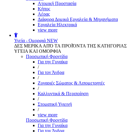
Aτομική Προστασία
Kήπος
Αέρας
Διάφορα Δομικά Εργαλεία & Μηχανήματα
Εργαλεία Ηλεκτρικά
view more
Υγεία - Ομορφιά
NEW
ΔΕΣ ΜΕΡΙΚΑ ΑΠΌ ΤΑ ΠΡΟΪΌΝΤΑ ΤΗΣ ΚΑΤΗΓΟΡΙΑΣ
ΥΓΕΙΑ ΚΑΙ ΟΜΟΡΦΙΑ
Προσωπική Φροντίδα
Για την Γυναίκα
/
Για τον Άνδρα
/
Ζυγαριές Σώματος & Λιπομετρητές
/
Καλλυντικά & Περιποίηση
/
Στοματική Υγιεινή
/
view more
Προσωπική Φροντίδα
Για την Γυναίκα
Για τον Άνδρα