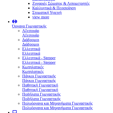
Ζυγαριές Σώματος & Λιπομετρητές
Καλλυντικά & Περιποίηση
Στοματική Υγιεινή
view more
Όργανα Γυμναστικής
Αξεσουάρ
Αξεσουάρ
Διάδρομοι
Διάδρομοι
Ελλειπτικά
Ελλειπτικά
Ελλειπτικά - Stepper
Ελλειπτικά - Stepper
Κωπηλατικές
Κωπηλατικές
Πάγκοι Γυμναστικής
Πάγκοι Γυμναστικής
Παθητική Γυμναστική
Παθητική Γυμναστική
Ποδήλατα Γυμναστικής
Ποδήλατα Γυμναστικής
Πολυόργανα και Μηχανήματα Γυμναστικής
Πολυόργανα και Μηχανήματα Γυμναστικής