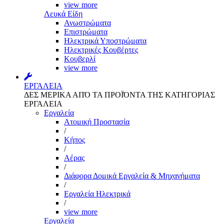
view more
Λευκά Είδη
Ανωστρώματα
Επιστρώματα
Ηλεκτρικά Υποστρώματα
Ηλεκτρικές Κουβέρτες
Κουβερλί
view more
ΕΡΓΑΛΕΙΑ
ΔΕΣ ΜΕΡΙΚΑ ΑΠΌ ΤΑ ΠΡΟΪΌΝΤΑ ΤΗΣ ΚΑΤΗΓΟΡΙΑΣ
ΕΡΓΑΛΕΙΑ
Εργαλεία
Aτομική Προστασία
/
Kήπος
/
Αέρας
/
Διάφορα Δομικά Εργαλεία & Μηχανήματα
/
Εργαλεία Ηλεκτρικά
/
view more
Εργαλεία