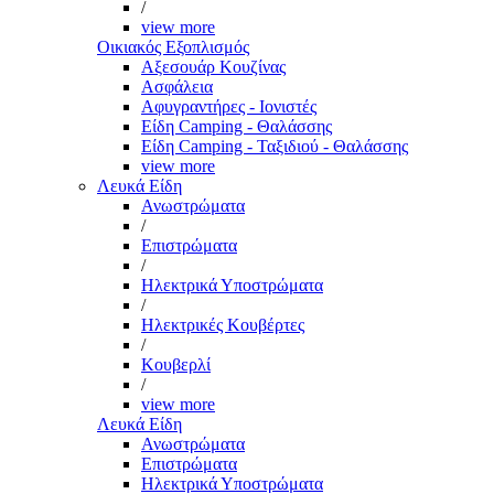
/
view more
Οικιακός Εξοπλισμός
Αξεσουάρ Κουζίνας
Ασφάλεια
Αφυγραντήρες - Ιονιστές
Είδη Camping - Θαλάσσης
Είδη Camping - Ταξιδιού - Θαλάσσης
view more
Λευκά Είδη
Ανωστρώματα
/
Επιστρώματα
/
Ηλεκτρικά Υποστρώματα
/
Ηλεκτρικές Κουβέρτες
/
Κουβερλί
/
view more
Λευκά Είδη
Ανωστρώματα
Επιστρώματα
Ηλεκτρικά Υποστρώματα