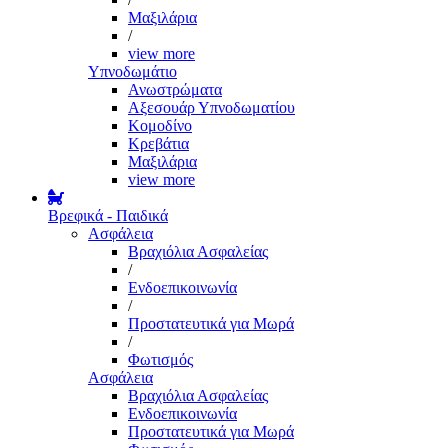
Μαξιλάρια
/
view more
Υπνοδωμάτιο
Ανωστρώματα
Αξεσουάρ Υπνοδωματίου
Κομοδίνο
Κρεβάτια
Μαξιλάρια
view more
Βρεφικά - Παιδικά
Ασφάλεια
Βραχιόλια Ασφαλείας
/
Ενδοεπικοινωνία
/
Προστατευτικά για Μωρά
/
Φωτισμός
Ασφάλεια
Βραχιόλια Ασφαλείας
Ενδοεπικοινωνία
Προστατευτικά για Μωρά