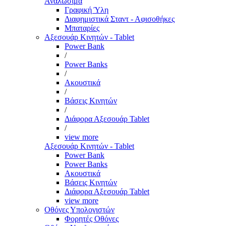
Αναλώσιμα
Γραφική Ύλη
Διαφημιστικά Σταντ - Αφισοθήκες
Μπαταρίες
Αξεσουάρ Κινητών - Tablet
Power Bank
/
Power Banks
/
Ακουστικά
/
Βάσεις Κινητών
/
Διάφορα Αξεσουάρ Tablet
/
view more
Αξεσουάρ Κινητών - Tablet
Power Bank
Power Banks
Ακουστικά
Βάσεις Κινητών
Διάφορα Αξεσουάρ Tablet
view more
Οθόνες Υπολογιστών
Φορητές Οθόνες