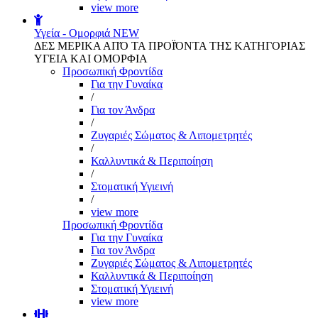
view more
Υγεία - Ομορφιά
NEW
ΔΕΣ ΜΕΡΙΚΑ ΑΠΌ ΤΑ ΠΡΟΪΌΝΤΑ ΤΗΣ ΚΑΤΗΓΟΡΙΑΣ
ΥΓΕΙΑ ΚΑΙ ΟΜΟΡΦΙΑ
Προσωπική Φροντίδα
Για την Γυναίκα
/
Για τον Άνδρα
/
Ζυγαριές Σώματος & Λιπομετρητές
/
Καλλυντικά & Περιποίηση
/
Στοματική Υγιεινή
/
view more
Προσωπική Φροντίδα
Για την Γυναίκα
Για τον Άνδρα
Ζυγαριές Σώματος & Λιπομετρητές
Καλλυντικά & Περιποίηση
Στοματική Υγιεινή
view more