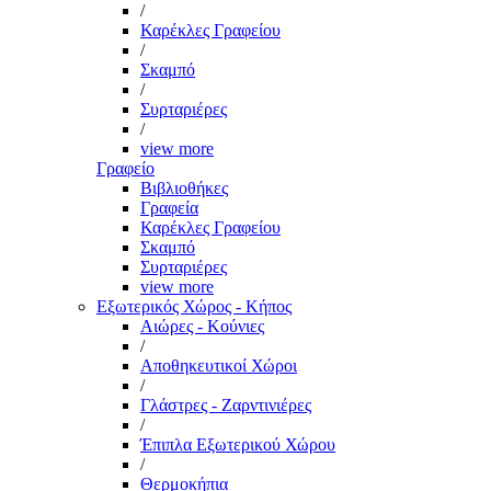
/
Καρέκλες Γραφείου
/
Σκαμπό
/
Συρταριέρες
/
view more
Γραφείο
Βιβλιοθήκες
Γραφεία
Καρέκλες Γραφείου
Σκαμπό
Συρταριέρες
view more
Εξωτερικός Χώρος - Κήπος
Αιώρες - Κούνιες
/
Αποθηκευτικοί Χώροι
/
Γλάστρες - Ζαρντινιέρες
/
Έπιπλα Εξωτερικού Χώρου
/
Θερμοκήπια