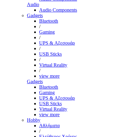
Audio
Audio Components
Gadgets
Bluetooth
/
Gaming
/
UPS & Αξεσουάρ
/
USB Sticks
/
Virtual Reality
/
view more
Gadgets
Bluetooth
Gaming
UPS & Αξεσουάρ
USB Sticks
Virtual Reality
view more
Hobby
Αθλήματα
/
Ελεύθερος Χρόνος