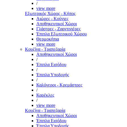
/
view more
Εξωτερικός Χώρος - Κήπος
Αιώρες - Κούνιες
Αποθηκευτικοί Χώροι
Γλάστρες - Ζαρντινιέρες
Έπιπλα Εξωτερικού Χώρου
Θερμοκήπια
view more
Κουζίνα - Τραπεζαρία
Αποθηκευτικοί Χώροι
/
Έπιπλα Εισόδου
/
Έπιπλα Υποδοχής
/
Καλόγεροι - Κρεμάστρες
/
Καρέκλες
/
view more
Κουζίνα - Τραπεζαρία
Αποθηκευτικοί Χώροι
Έπιπλα Εισόδου
Έπιπλα Υποδοχής