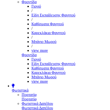
Φροντίδα
Γιογιό
/
Είδη Εκπαίδευσης Φαγητού
/
Καθίσματα Φαγητού
/
Καρεκλάκια Φαγητού
/
Μπάνιο Μωρού
/
view more
Φροντίδα
Γιογιό
Είδη Εκπαίδευσης Φαγητού
Καθίσματα Φαγητού
Καρεκλάκια Φαγητού
Μπάνιο Μωρού
view more
Φωτιστικά
Πορτατίφ
Πορτατίφ
Φωτιστικά Δαπέδου
Φωτιστικά Δαπέδου