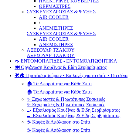
ΗΛΕΚΤΡΙΚΕΣ ΚΟΥΒΕΡΤΕΣ
ΘΕΡΜΑΣΤΡΕΣ
ΣΥΣΚΕΥΕΣ ΔΡΟΣΙΑΣ & ΨΥΞΗΣ
AIR COOLER
/
ΑΝΕΜΙΣΤΗΡΕΣ
ΣΥΣΚΕΥΕΣ ΔΡΟΣΙΑΣ & ΨΥΞΗΣ
AIR COOLER
ΑΝΕΜΙΣΤΗΡΕΣ
ΑΞΕΣΟΥΑΡ ΤΖΑΚΙΟΥ
ΑΞΕΣΟΥΑΡ ΤΖΑΚΙΟΥ
🦟 ΕΝΤΟΜΟΠΑΓΙΔΕΣ - ΕΝΤΟΜΟΑΠΩΘΗΤΙΚΑ
🍽️ Οργάνωση Κουζίνας & Είδη Σερβιρίσματος
🎁🏠 Προτάσεις δώρων • Επιλογές για το σπίτι • Για σένα
🏠 Τα Απαραίτητα για Κάθε Σπίτι
🏠 Τα Απαραίτητα για Κάθε Σπίτι
✨ Ξεχωριστές & Πρωτότυπες Συσκευές
✨ Ξεχωριστές & Πρωτότυπες Συσκευές
🍳 Εξοπλισμός Κουζίνας & Είδη Σερβιρίσματος
🍳 Εξοπλισμός Κουζίνας & Είδη Σερβιρίσματος
☕ Καφές & Απόλαυση στο Σπίτι
☕ Καφές & Απόλαυση στο Σπίτι