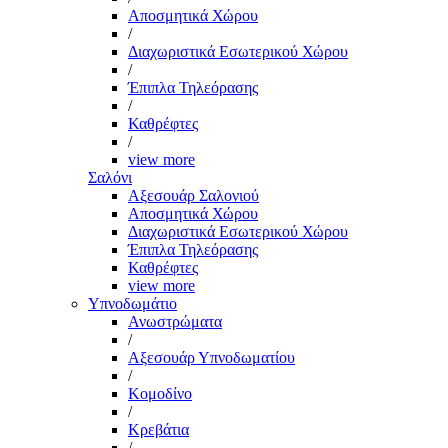
Αποσμητικά Χώρου
/
Διαχωριστικά Εσωτερικού Χώρου
/
Έπιπλα Τηλεόρασης
/
Καθρέφτες
/
view more
Σαλόνι
Αξεσουάρ Σαλονιού
Αποσμητικά Χώρου
Διαχωριστικά Εσωτερικού Χώρου
Έπιπλα Τηλεόρασης
Καθρέφτες
view more
Υπνοδωμάτιο
Ανωστρώματα
/
Αξεσουάρ Υπνοδωματίου
/
Κομοδίνο
/
Κρεβάτια
/