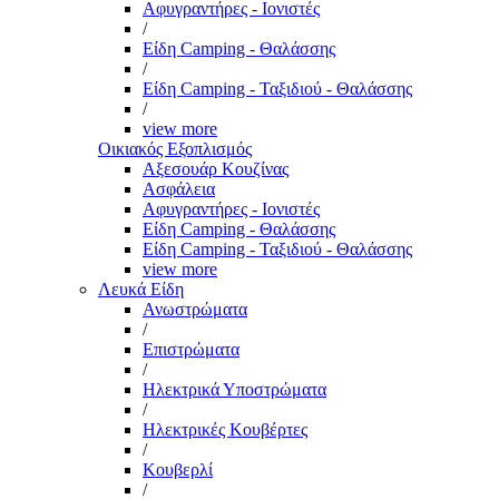
Αφυγραντήρες - Ιονιστές
/
Είδη Camping - Θαλάσσης
/
Είδη Camping - Ταξιδιού - Θαλάσσης
/
view more
Οικιακός Εξοπλισμός
Αξεσουάρ Κουζίνας
Ασφάλεια
Αφυγραντήρες - Ιονιστές
Είδη Camping - Θαλάσσης
Είδη Camping - Ταξιδιού - Θαλάσσης
view more
Λευκά Είδη
Ανωστρώματα
/
Επιστρώματα
/
Ηλεκτρικά Υποστρώματα
/
Ηλεκτρικές Κουβέρτες
/
Κουβερλί
/