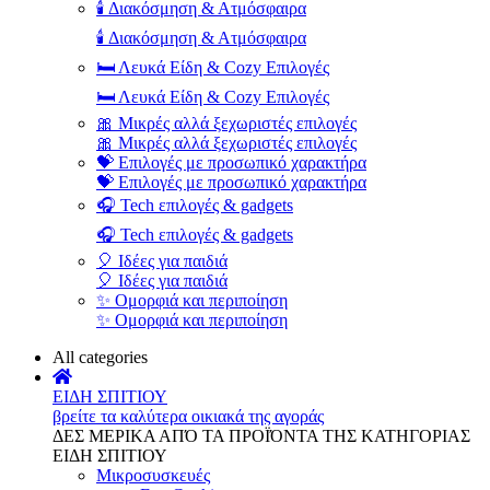
🕯️ Διακόσμηση & Ατμόσφαιρα
🕯️ Διακόσμηση & Ατμόσφαιρα
🛏️ Λευκά Είδη & Cozy Επιλογές
🛏️ Λευκά Είδη & Cozy Επιλογές
🎀 Μικρές αλλά ξεχωριστές επιλογές
🎀 Μικρές αλλά ξεχωριστές επιλογές
💝 Επιλογές με προσωπικό χαρακτήρα
💝 Επιλογές με προσωπικό χαρακτήρα
🎧 Tech επιλογές & gadgets
🎧 Tech επιλογές & gadgets
🎈 Ιδέες για παιδιά
🎈 Ιδέες για παιδιά
✨ Ομορφιά και περιποίηση
✨ Ομορφιά και περιποίηση
All categories
ΕΙΔΗ ΣΠΙΤΙΟΥ
βρείτε τα καλύτερα οικιακά της αγοράς
ΔΕΣ ΜΕΡΙΚΑ ΑΠΌ ΤΑ ΠΡΟΪΌΝΤΑ ΤΗΣ ΚΑΤΗΓΟΡΙΑΣ
ΕΙΔΗ ΣΠΙΤΙΟΥ
Μικροσυσκευές