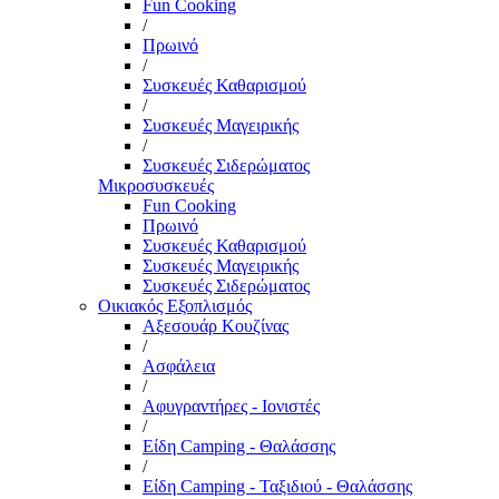
Fun Cooking
/
Πρωινό
/
Συσκευές Καθαρισμού
/
Συσκευές Μαγειρικής
/
Συσκευές Σιδερώματος
Μικροσυσκευές
Fun Cooking
Πρωινό
Συσκευές Καθαρισμού
Συσκευές Μαγειρικής
Συσκευές Σιδερώματος
Οικιακός Εξοπλισμός
Αξεσουάρ Κουζίνας
/
Ασφάλεια
/
Αφυγραντήρες - Ιονιστές
/
Είδη Camping - Θαλάσσης
/
Είδη Camping - Ταξιδιού - Θαλάσσης