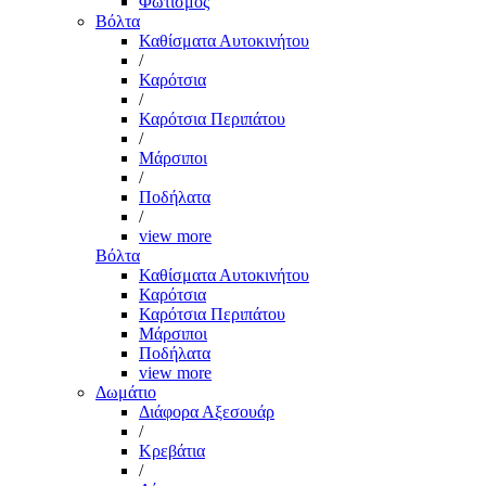
Φωτισμός
Βόλτα
Καθίσματα Αυτοκινήτου
/
Καρότσια
/
Καρότσια Περιπάτου
/
Μάρσιποι
/
Ποδήλατα
/
view more
Βόλτα
Καθίσματα Αυτοκινήτου
Καρότσια
Καρότσια Περιπάτου
Μάρσιποι
Ποδήλατα
view more
Δωμάτιο
Διάφορα Αξεσουάρ
/
Κρεβάτια
/