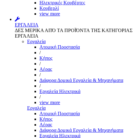
Ηλεκτρικές Κουβέρτες
Κουβερλί
view more
ΕΡΓΑΛΕΙΑ
ΔΕΣ ΜΕΡΙΚΑ ΑΠΌ ΤΑ ΠΡΟΪΌΝΤΑ ΤΗΣ ΚΑΤΗΓΟΡΙΑΣ
ΕΡΓΑΛΕΙΑ
Εργαλεία
Aτομική Προστασία
/
Kήπος
/
Αέρας
/
Διάφορα Δομικά Εργαλεία & Μηχανήματα
/
Εργαλεία Ηλεκτρικά
/
view more
Εργαλεία
Aτομική Προστασία
Kήπος
Αέρας
Διάφορα Δομικά Εργαλεία & Μηχανήματα
Εργαλεία Ηλεκτρικά