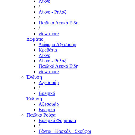
Λίκνο
/
Λίκνο - Ρηλάξ
/
Παιδικά Λευκά Είδη
/
view more
Δωμάτιο
Διάφορα Αξεσουάρ
Κρεβάτια
Λίκνο
Λίκνο - Ρηλάξ
Παιδικά Λευκά Είδη
view more
Ένδυση
Αξεσουάρ
/
Βρεφικά
Ένδυση
Αξεσουάρ
Βρεφικά
Παιδικά Ρούχα
Βρεφικά Φορμάκια
/
Γάντια - Κασκόλ - Σκούφοι