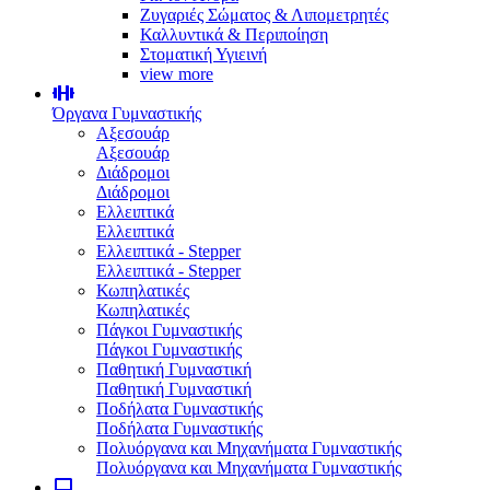
Ζυγαριές Σώματος & Λιπομετρητές
Καλλυντικά & Περιποίηση
Στοματική Υγιεινή
view more
Όργανα Γυμναστικής
Αξεσουάρ
Αξεσουάρ
Διάδρομοι
Διάδρομοι
Ελλειπτικά
Ελλειπτικά
Ελλειπτικά - Stepper
Ελλειπτικά - Stepper
Κωπηλατικές
Κωπηλατικές
Πάγκοι Γυμναστικής
Πάγκοι Γυμναστικής
Παθητική Γυμναστική
Παθητική Γυμναστική
Ποδήλατα Γυμναστικής
Ποδήλατα Γυμναστικής
Πολυόργανα και Μηχανήματα Γυμναστικής
Πολυόργανα και Μηχανήματα Γυμναστικής