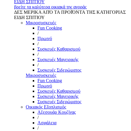
ΕΙΔΗ ΣΠΙΤΙΟΥ
βρείτε τα καλύτερα οικιακά της αγοράς
ΔΕΣ ΜΕΡΙΚΑ ΑΠΌ ΤΑ ΠΡΟΪΌΝΤΑ ΤΗΣ ΚΑΤΗΓΟΡΙΑΣ
ΕΙΔΗ ΣΠΙΤΙΟΥ
Μικροσυσκευές
Fun Cooking
/
Πρωινό
/
Συσκευές Καθαρισμού
/
Συσκευές Μαγειρικής
/
Συσκευές Σιδερώματος
Μικροσυσκευές
Fun Cooking
Πρωινό
Συσκευές Καθαρισμού
Συσκευές Μαγειρικής
Συσκευές Σιδερώματος
Οικιακός Εξοπλισμός
Αξεσουάρ Κουζίνας
/
Ασφάλεια
/