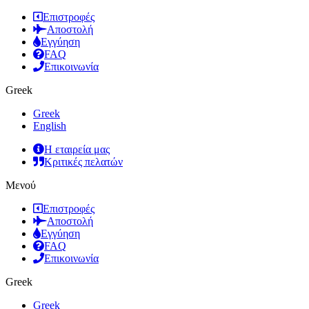
Επιστροφές
Αποστολή
Εγγύηση
FAQ
Επικοινωνία
Greek
Greek
English
Η εταιρεία μας
Κριτικές πελατών
Μενού
Επιστροφές
Αποστολή
Εγγύηση
FAQ
Επικοινωνία
Greek
Greek