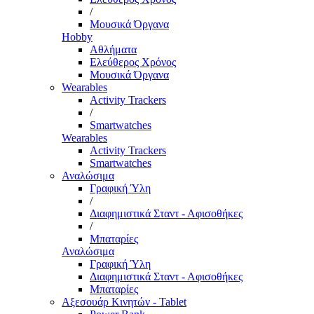
/
Μουσικά Όργανα
Hobby
Αθλήματα
Ελεύθερος Χρόνος
Μουσικά Όργανα
Wearables
Activity Trackers
/
Smartwatches
Wearables
Activity Trackers
Smartwatches
Αναλώσιμα
Γραφική Ύλη
/
Διαφημιστικά Σταντ - Αφισοθήκες
/
Μπαταρίες
Αναλώσιμα
Γραφική Ύλη
Διαφημιστικά Σταντ - Αφισοθήκες
Μπαταρίες
Αξεσουάρ Κινητών - Tablet