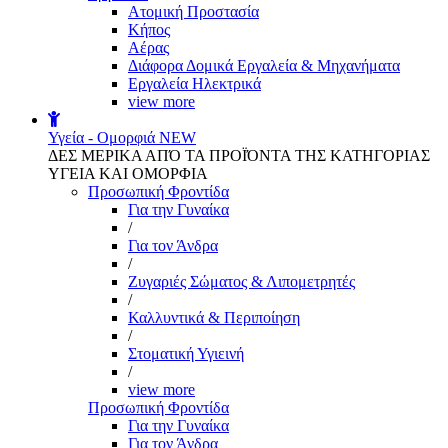
Aτομική Προστασία
Kήπος
Αέρας
Διάφορα Δομικά Εργαλεία & Μηχανήματα
Εργαλεία Ηλεκτρικά
view more
Υγεία - Ομορφιά
NEW
ΔΕΣ ΜΕΡΙΚΑ ΑΠΌ ΤΑ ΠΡΟΪΌΝΤΑ ΤΗΣ ΚΑΤΗΓΟΡΙΑΣ
ΥΓΕΙΑ ΚΑΙ ΟΜΟΡΦΙΑ
Προσωπική Φροντίδα
Για την Γυναίκα
/
Για τον Άνδρα
/
Ζυγαριές Σώματος & Λιπομετρητές
/
Καλλυντικά & Περιποίηση
/
Στοματική Υγιεινή
/
view more
Προσωπική Φροντίδα
Για την Γυναίκα
Για τον Άνδρα