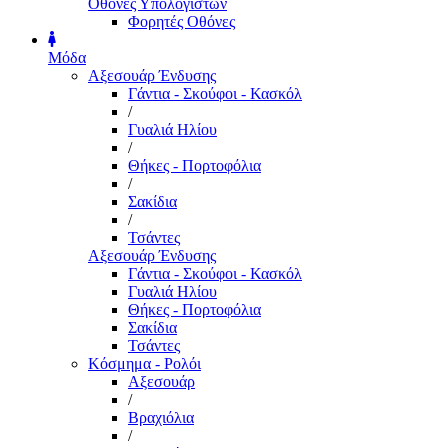
Οθόνες Υπολογιστών
Φορητές Οθόνες
Μόδα
Αξεσουάρ Ένδυσης
Γάντια - Σκούφοι - Κασκόλ
/
Γυαλιά Ηλίου
/
Θήκες - Πορτοφόλια
/
Σακίδια
/
Τσάντες
Αξεσουάρ Ένδυσης
Γάντια - Σκούφοι - Κασκόλ
Γυαλιά Ηλίου
Θήκες - Πορτοφόλια
Σακίδια
Τσάντες
Κόσμημα - Ρολόι
Αξεσουάρ
/
Βραχιόλια
/