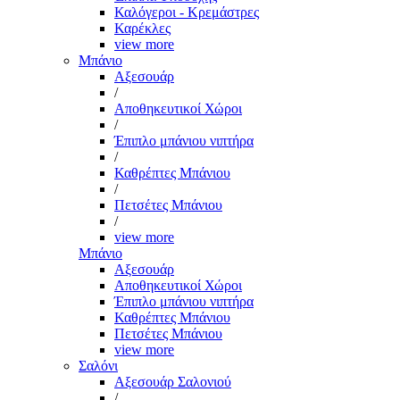
Καλόγεροι - Κρεμάστρες
Καρέκλες
view more
Μπάνιο
Αξεσουάρ
/
Αποθηκευτικοί Χώροι
/
Έπιπλο μπάνιου νιπτήρα
/
Καθρέπτες Μπάνιου
/
Πετσέτες Μπάνιου
/
view more
Μπάνιο
Αξεσουάρ
Αποθηκευτικοί Χώροι
Έπιπλο μπάνιου νιπτήρα
Καθρέπτες Μπάνιου
Πετσέτες Μπάνιου
view more
Σαλόνι
Αξεσουάρ Σαλονιού
/