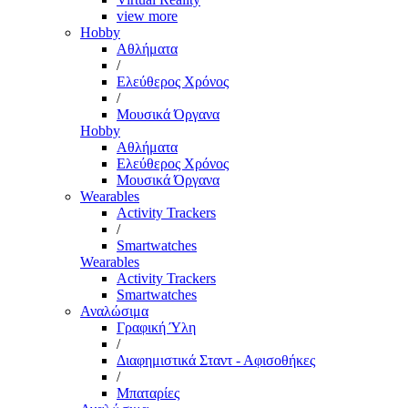
view more
Hobby
Αθλήματα
/
Ελεύθερος Χρόνος
/
Μουσικά Όργανα
Hobby
Αθλήματα
Ελεύθερος Χρόνος
Μουσικά Όργανα
Wearables
Activity Trackers
/
Smartwatches
Wearables
Activity Trackers
Smartwatches
Αναλώσιμα
Γραφική Ύλη
/
Διαφημιστικά Σταντ - Αφισοθήκες
/
Μπαταρίες