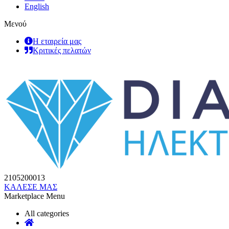
English
Μενού
Η εταιρεία μας
Κριτικές πελατών
2105200013
ΚΑΛΕΣΕ ΜΑΣ
Marketplace Menu
All categories