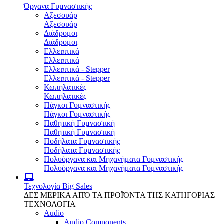
Όργανα Γυμναστικής
Αξεσουάρ
Αξεσουάρ
Διάδρομοι
Διάδρομοι
Ελλειπτικά
Ελλειπτικά
Ελλειπτικά - Stepper
Ελλειπτικά - Stepper
Κωπηλατικές
Κωπηλατικές
Πάγκοι Γυμναστικής
Πάγκοι Γυμναστικής
Παθητική Γυμναστική
Παθητική Γυμναστική
Ποδήλατα Γυμναστικής
Ποδήλατα Γυμναστικής
Πολυόργανα και Μηχανήματα Γυμναστικής
Πολυόργανα και Μηχανήματα Γυμναστικής
Τεχνολογία
Big Sales
ΔΕΣ ΜΕΡΙΚΑ ΑΠΌ ΤΑ ΠΡΟΪΌΝΤΑ ΤΗΣ ΚΑΤΗΓΟΡΙΑΣ
ΤΕΧΝΟΛΟΓΙΑ
Audio
Audio Components