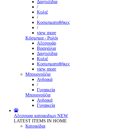
Δαχτυλίδια
/
Κολιέ
/
Κοσμηματοθήκες
/
view more
Κόσμημα - Ρολόι
Αξεσουάρ
Βραχιόλια
Δαχτυλίδια
Κολιέ
Κοσμηματοθήκες
view more
Μπουρνούζια
Ανδρικά
/
Γυναικεία
Μπουρνούζια
Ανδρικά
Γυναικεία
Αξεσουαρ κατοικιδιων
NEW
LATEST ITEMS IN HOME
Κατοικίδια