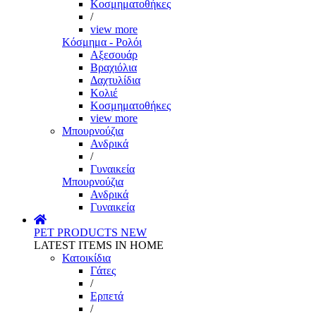
Κοσμηματοθήκες
/
view more
Κόσμημα - Ρολόι
Αξεσουάρ
Βραχιόλια
Δαχτυλίδια
Κολιέ
Κοσμηματοθήκες
view more
Μπουρνούζια
Ανδρικά
/
Γυναικεία
Μπουρνούζια
Ανδρικά
Γυναικεία
PET PRODUCTS
NEW
LATEST ITEMS IN HOME
Κατοικίδια
Γάτες
/
Ερπετά
/