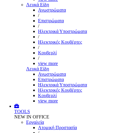
Λευκά Είδη
Ανωστρώματα
/
Επιστρώματα
/
Ηλεκτρικά Υποστρώματα
/
Ηλεκτρικές Κουβέρτες
/
Κουβερλί
/
view more
Λευκά Είδη
Ανωστρώματα
Επιστρώματα
Ηλεκτρικά Υποστρώματα
Ηλεκτρικές Κουβέρτες
Κουβερλί
view more
TOOLS
NEW IN OFFICE
Εργαλεία
Aτομική Προστασία
/