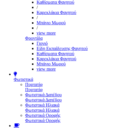
Καθίσματα Φαγητού
/
Καρεκλάκια Φαγητού
/
Μπάνιο Μωρού
/
view more
Φροντίδα
Γιογιό
Είδη Εκπαίδευσης Φαγητού
Καθίσματα Φαγητού
Καρεκλάκια Φαγητού
Μπάνιο Μωρού
view more
Φωτιστικά
Πορτατίφ
Πορτατίφ
Φωτιστικά Δαπέδου
Φωτιστικά Δαπέδου
Φωτιστικά Ηλιακά
Φωτιστικά Ηλιακά
Φωτιστικά Οροφής
Φωτιστικά Οροφής