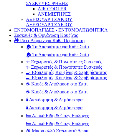
ΣΥΣΚΕΥΕΣ ΨΗΞΗΣ
AIR COOLER
ΑΝΕΜΙΣΤΗΡΕΣ
ΑΞΕΣΟΥΑΡ ΤΖΑΚΙΟΥ
ΑΞΕΣΟΥΑΡ ΤΖΑΚΙΟΥ
ΕΝΤΟΜΟΠΑΓΙΔΕΣ - ΕΝΤΟΜΟΑΠΩΘΗΤΙΚΑ
Συσκευές & Οργάνωση Κουζίνας
🎁 Ιδέες Δώρων για Κάθε Περίσταση
🏠 Τα Απαραίτητα για Κάθε Σπίτι
🏠 Τα Απαραίτητα για Κάθε Σπίτι
✨ Ξεχωριστές & Πρωτότυπες Συσκευές
✨ Ξεχωριστές & Πρωτότυπες Συσκευές
🍳 Εξοπλισμός Κουζίνας & Σερβιρίσματος
🍳 Εξοπλισμός Κουζίνας & Σερβιρίσματος
☕ Καφές & Απόλαυση στο Σπίτι
☕ Καφές & Απόλαυση στο Σπίτι
🕯️ Διακόσμηση & Ατμόσφαιρα
🕯️ Διακόσμηση & Ατμόσφαιρα
🛏️ Λευκά Είδη & Cozy Επιλογές
🛏️ Λευκά Είδη & Cozy Επιλογές
🎀 Μικρά αλλά Ξεχωριστά Δώρα