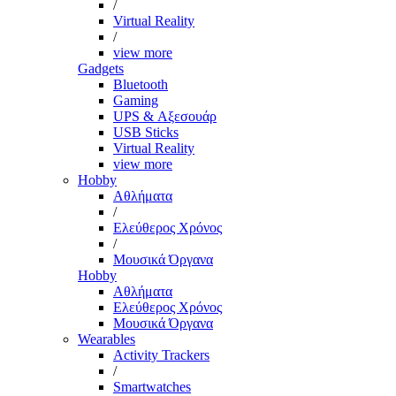
/
Virtual Reality
/
view more
Gadgets
Bluetooth
Gaming
UPS & Αξεσουάρ
USB Sticks
Virtual Reality
view more
Hobby
Αθλήματα
/
Ελεύθερος Χρόνος
/
Μουσικά Όργανα
Hobby
Αθλήματα
Ελεύθερος Χρόνος
Μουσικά Όργανα
Wearables
Activity Trackers
/
Smartwatches