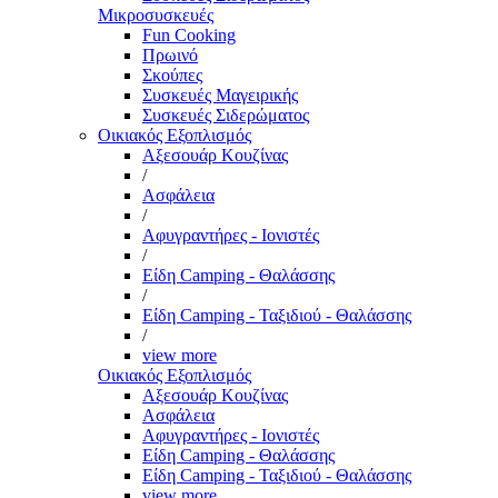
Μικροσυσκευές
Fun Cooking
Πρωινό
Σκούπες
Συσκευές Μαγειρικής
Συσκευές Σιδερώματος
Οικιακός Εξοπλισμός
Αξεσουάρ Κουζίνας
/
Ασφάλεια
/
Αφυγραντήρες - Ιονιστές
/
Είδη Camping - Θαλάσσης
/
Είδη Camping - Ταξιδιού - Θαλάσσης
/
view more
Οικιακός Εξοπλισμός
Αξεσουάρ Κουζίνας
Ασφάλεια
Αφυγραντήρες - Ιονιστές
Είδη Camping - Θαλάσσης
Είδη Camping - Ταξιδιού - Θαλάσσης
view more