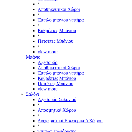
/
Αποθηκευτικοί Χώροι
/
Έπιπλο μπάνιου νιπτήρα
/
Καθρέπτες Μπάνιου
/
Πετσέτες Μπάνιου
/
view more
Μπάνιο
Αξεσουάρ
Αποθηκευτικοί Χώροι
Έπιπλο μπάνιου νιπτήρα
Καθρέπτες Μπάνιου
Πετσέτες Μπάνιου
view more
Σαλόνι
Αξεσουάρ Σαλονιού
/
Αποσμητικά Χώρου
/
Διαχωριστικά Εσωτερικού Χώρου
/
Έπιπλα Τηλεόρασης