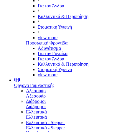
/
Για τον Άνδρα
/
Καλλυντικά & Περιποίηση
/
Στοματική Υγιεινή
/
view more
Προσωπική Φροντίδα
Αδυνάτισμα
Για την Γυναίκα
Για τον Άνδρα
Καλλυντικά & Περιποίηση
Στοματική Υγιεινή
view more
Όργανα Γυμναστικής
Αξεσουάρ
Αξεσουάρ
Διάδρομοι
Διάδρομοι
Ελλειπτικά
Ελλειπτικά
Ελλειπτικά - Stepper
Ελλειπτικά - Stepper