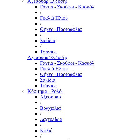
Αξεσουάρ Ένδυσης
Γάντια - Σκούφοι - Κασκόλ
/
Γυαλιά Ηλίου
/
Θήκες - Πορτοφόλια
/
Σακίδια
/
Τσάντες
Αξεσουάρ Ένδυσης
Γάντια - Σκούφοι - Κασκόλ
Γυαλιά Ηλίου
Θήκες - Πορτοφόλια
Σακίδια
Τσάντες
Κόσμημα - Ρολόι
Αξεσουάρ
/
Βραχιόλια
/
Δαχτυλίδια
/
Κολιέ
/