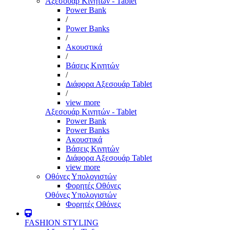
Αξεσουάρ Κινητών - Tablet
Power Bank
/
Power Banks
/
Ακουστικά
/
Βάσεις Κινητών
/
Διάφορα Αξεσουάρ Tablet
/
view more
Αξεσουάρ Κινητών - Tablet
Power Bank
Power Banks
Ακουστικά
Βάσεις Κινητών
Διάφορα Αξεσουάρ Tablet
view more
Οθόνες Υπολογιστών
Φορητές Οθόνες
Οθόνες Υπολογιστών
Φορητές Οθόνες
FASHION STYLING