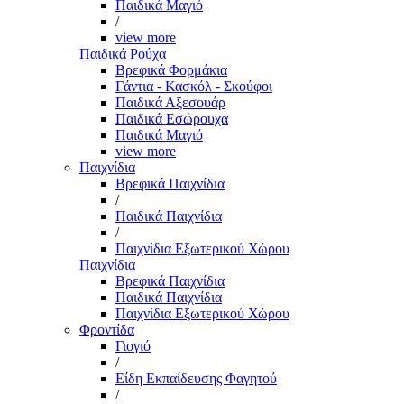
Παιδικά Μαγιό
/
view more
Παιδικά Ρούχα
Βρεφικά Φορμάκια
Γάντια - Κασκόλ - Σκούφοι
Παιδικά Αξεσουάρ
Παιδικά Εσώρουχα
Παιδικά Μαγιό
view more
Παιχνίδια
Βρεφικά Παιχνίδια
/
Παιδικά Παιχνίδια
/
Παιχνίδια Εξωτερικού Χώρου
Παιχνίδια
Βρεφικά Παιχνίδια
Παιδικά Παιχνίδια
Παιχνίδια Εξωτερικού Χώρου
Φροντίδα
Γιογιό
/
Είδη Εκπαίδευσης Φαγητού
/