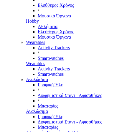
Ελεύθερος Χρόνος
/
Μουσικά Όργανα
Hobby
Αθλήματα
Ελεύθερος Χρόνος
Μουσικά Όργανα
Wearables
Activity Trackers
/
Smartwatches
Wearables
Activity Trackers
Smartwatches
Αναλώσιμα
Γραφική Ύλη
/
Διαφημιστικά Σταντ - Αφισοθήκες
/
Μπαταρίες
Αναλώσιμα
Γραφική Ύλη
Διαφημιστικά Σταντ - Αφισοθήκες
Μπαταρίες