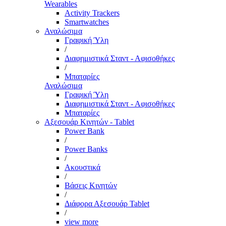
Wearables
Activity Trackers
Smartwatches
Αναλώσιμα
Γραφική Ύλη
/
Διαφημιστικά Σταντ - Αφισοθήκες
/
Μπαταρίες
Αναλώσιμα
Γραφική Ύλη
Διαφημιστικά Σταντ - Αφισοθήκες
Μπαταρίες
Αξεσουάρ Κινητών - Tablet
Power Bank
/
Power Banks
/
Ακουστικά
/
Βάσεις Κινητών
/
Διάφορα Αξεσουάρ Tablet
/
view more