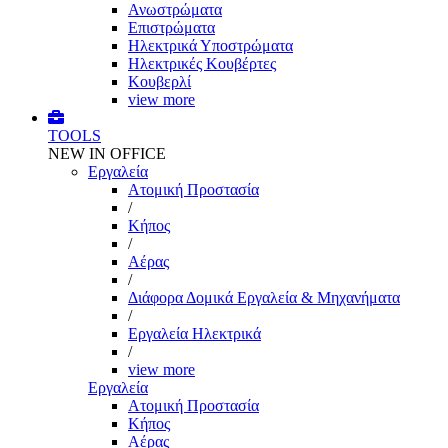
Ανωστρώματα
Επιστρώματα
Ηλεκτρικά Υποστρώματα
Ηλεκτρικές Κουβέρτες
Κουβερλί
view more
TOOLS
NEW IN OFFICE
Εργαλεία
Aτομική Προστασία
/
Kήπος
/
Αέρας
/
Διάφορα Δομικά Εργαλεία & Μηχανήματα
/
Εργαλεία Ηλεκτρικά
/
view more
Εργαλεία
Aτομική Προστασία
Kήπος
Αέρας