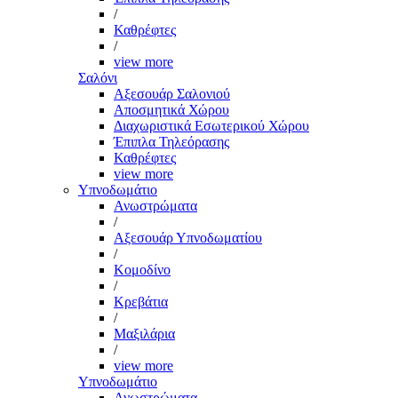
/
Καθρέφτες
/
view more
Σαλόνι
Αξεσουάρ Σαλονιού
Αποσμητικά Χώρου
Διαχωριστικά Εσωτερικού Χώρου
Έπιπλα Τηλεόρασης
Καθρέφτες
view more
Υπνοδωμάτιο
Ανωστρώματα
/
Αξεσουάρ Υπνοδωματίου
/
Κομοδίνο
/
Κρεβάτια
/
Μαξιλάρια
/
view more
Υπνοδωμάτιο
Ανωστρώματα