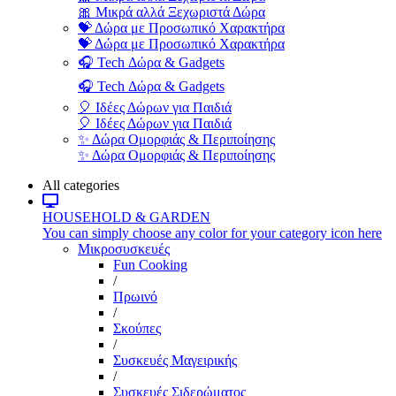
🎀 Μικρά αλλά Ξεχωριστά Δώρα
💝 Δώρα με Προσωπικό Χαρακτήρα
💝 Δώρα με Προσωπικό Χαρακτήρα
🎧 Tech Δώρα & Gadgets
🎧 Tech Δώρα & Gadgets
🎈 Ιδέες Δώρων για Παιδιά
🎈 Ιδέες Δώρων για Παιδιά
✨ Δώρα Ομορφιάς & Περιποίησης
✨ Δώρα Ομορφιάς & Περιποίησης
All categories
HOUSEHOLD & GARDEN
You can simply choose any color for your category icon here
Μικροσυσκευές
Fun Cooking
/
Πρωινό
/
Σκούπες
/
Συσκευές Μαγειρικής
/
Συσκευές Σιδερώματος