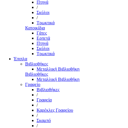
Πτηνά
/
Σκύλοι
/
Τρωκτικά
Κατοικίδια
Γάτες
Ερπετά
Πτηνά
Σκύλοι
Τρωκτικά
Έπιπλα
Βιβλιοθήκες
Μεταλλική Βιβλιοθήκη
Βιβλιοθήκες
Μεταλλική Βιβλιοθήκη
Γραφείο
Βιβλιοθήκες
/
Γραφεία
/
Καρέκλες Γραφείου
/
Σκαμπό
/