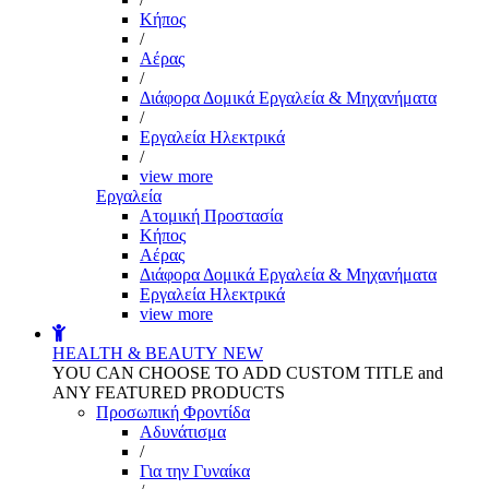
Kήπος
/
Αέρας
/
Διάφορα Δομικά Εργαλεία & Μηχανήματα
/
Εργαλεία Ηλεκτρικά
/
view more
Εργαλεία
Aτομική Προστασία
Kήπος
Αέρας
Διάφορα Δομικά Εργαλεία & Μηχανήματα
Εργαλεία Ηλεκτρικά
view more
HEALTH & BEAUTY
NEW
YOU CAN CHOOSE TO ADD CUSTOM TITLE and
ANY FEATURED PRODUCTS
Προσωπική Φροντίδα
Αδυνάτισμα
/
Για την Γυναίκα