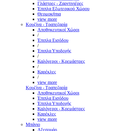
Γλάστρες - Ζαρντινιέρες
Έπιπλα Εξωτερικού Χώρου
Θερμοκήπια
view more
Κουζίνα - Τραπεζαρία
Αποθηκευτικοί Χώροι
/
Έπιπλα Εισόδου
/
Έπιπλα Υποδοχής
/
Καλόγεροι - Κρεμάστρες
/
Καρέκλες
/
view more
Κουζίνα - Τραπεζαρία
Αποθηκευτικοί Χώροι
Έπιπλα Εισόδου
Έπιπλα Υποδοχής
Καλόγεροι - Κρεμάστρες
Καρέκλες
view more
Μπάνιο
Αξεσουάρ