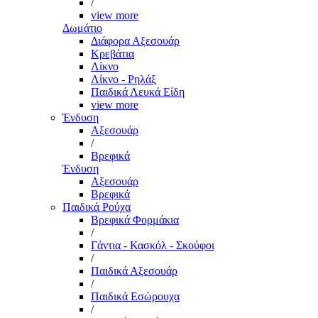
/
view more
Δωμάτιο
Διάφορα Αξεσουάρ
Κρεβάτια
Λίκνο
Λίκνο - Ρηλάξ
Παιδικά Λευκά Είδη
view more
Ένδυση
Αξεσουάρ
/
Βρεφικά
Ένδυση
Αξεσουάρ
Βρεφικά
Παιδικά Ρούχα
Βρεφικά Φορμάκια
/
Γάντια - Κασκόλ - Σκούφοι
/
Παιδικά Αξεσουάρ
/
Παιδικά Εσώρουχα
/