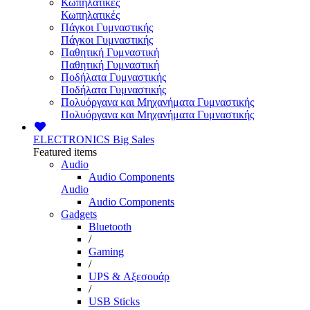
Κωπηλατικές
Κωπηλατικές
Πάγκοι Γυμναστικής
Πάγκοι Γυμναστικής
Παθητική Γυμναστική
Παθητική Γυμναστική
Ποδήλατα Γυμναστικής
Ποδήλατα Γυμναστικής
Πολυόργανα και Μηχανήματα Γυμναστικής
Πολυόργανα και Μηχανήματα Γυμναστικής
ELECTRONICS
Big Sales
Featured items
Audio
Audio Components
Audio
Audio Components
Gadgets
Bluetooth
/
Gaming
/
UPS & Αξεσουάρ
/
USB Sticks