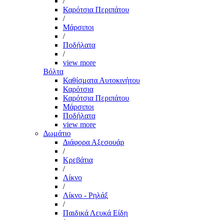
/
Καρότσια Περιπάτου
/
Μάρσιποι
/
Ποδήλατα
/
view more
Βόλτα
Καθίσματα Αυτοκινήτου
Καρότσια
Καρότσια Περιπάτου
Μάρσιποι
Ποδήλατα
view more
Δωμάτιο
Διάφορα Αξεσουάρ
/
Κρεβάτια
/
Λίκνο
/
Λίκνο - Ρηλάξ
/
Παιδικά Λευκά Είδη