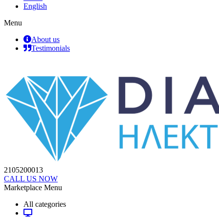
English
Menu
About us
Testimonials
2105200013
CALL US NOW
Marketplace Menu
All categories