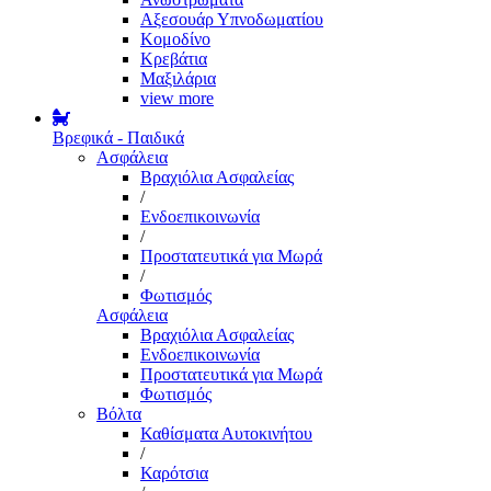
Αξεσουάρ Υπνοδωματίου
Κομοδίνο
Κρεβάτια
Μαξιλάρια
view more
Βρεφικά - Παιδικά
Ασφάλεια
Βραχιόλια Ασφαλείας
/
Ενδοεπικοινωνία
/
Προστατευτικά για Μωρά
/
Φωτισμός
Ασφάλεια
Βραχιόλια Ασφαλείας
Ενδοεπικοινωνία
Προστατευτικά για Μωρά
Φωτισμός
Βόλτα
Καθίσματα Αυτοκινήτου
/
Καρότσια