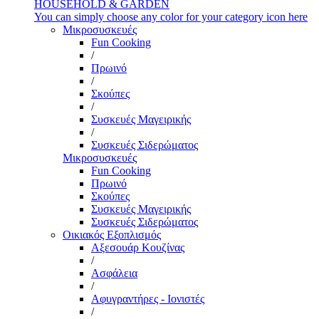
HOUSEHOLD & GARDEN
You can simply choose any color for your category icon here
Μικροσυσκευές
Fun Cooking
/
Πρωινό
/
Σκούπες
/
Συσκευές Μαγειρικής
/
Συσκευές Σιδερώματος
Μικροσυσκευές
Fun Cooking
Πρωινό
Σκούπες
Συσκευές Μαγειρικής
Συσκευές Σιδερώματος
Οικιακός Εξοπλισμός
Αξεσουάρ Κουζίνας
/
Ασφάλεια
/
Αφυγραντήρες - Ιονιστές
/