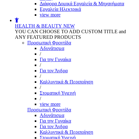
Διάφορα Δομικά Εργαλεία & Μηχανήματα
Εργαλεία Ηλεκτρικά
view more
HEALTH & BEAUTY
NEW
YOU CAN CHOOSE TO ADD CUSTOM TITLE and
ANY FEATURED PRODUCTS
Προσωπική Φροντίδα
Αδυνάτισμα
/
Για την Γυναίκα
/
Για τον Άνδρα
/
Καλλυντικά & Περιποίηση
/
Στοματική Υγιεινή
/
view more
Προσωπική Φροντίδα
Αδυνάτισμα
Για την Γυναίκα
Για τον Άνδρα
Καλλυντικά & Περιποίηση
Στοματική Υγιεινή