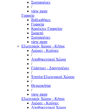
Συρταριέρες
/
view more
Γραφείο
Βιβλιοθήκες
Γραφεία
Καρέκλες Γραφείου
Σκαμπό
Συρταριέρες
view more
Εξωτερικός Χώρος - Κήπος
Αιώρες - Κούνιες
/
Αποθηκευτικοί Χώροι
/
Γλάστρες - Ζαρντινιέρες
/
Έπιπλα Εξωτερικού Χώρου
/
Θερμοκήπια
/
view more
Εξωτερικός Χώρος - Κήπος
Αιώρες - Κούνιες
Αποθηκευτικοί Χώροι