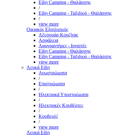
Είδη Camping - Θαλάσσης
/
Είδη Camping - Ταξιδιού - Θαλάσσης
/
view more
Οικιακός Εξοπλισμός
Αξεσουάρ Κουζίνας
Ασφάλεια
Αφυγραντήρες - Ιονιστές
Είδη Camping - Θαλάσσης
Είδη Camping - Ταξιδιού - Θαλάσσης
view more
Λευκά Είδη
Ανωστρώματα
/
Επιστρώματα
/
Ηλεκτρικά Υποστρώματα
/
Ηλεκτρικές Κουβέρτες
/
Κουβερλί
/
view more
Λευκά Είδη