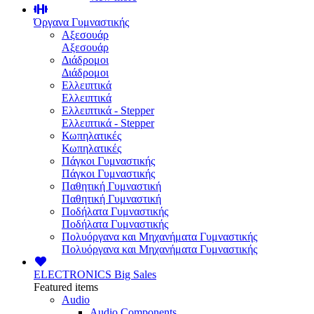
Όργανα Γυμναστικής
Αξεσουάρ
Αξεσουάρ
Διάδρομοι
Διάδρομοι
Ελλειπτικά
Ελλειπτικά
Ελλειπτικά - Stepper
Ελλειπτικά - Stepper
Κωπηλατικές
Κωπηλατικές
Πάγκοι Γυμναστικής
Πάγκοι Γυμναστικής
Παθητική Γυμναστική
Παθητική Γυμναστική
Ποδήλατα Γυμναστικής
Ποδήλατα Γυμναστικής
Πολυόργανα και Μηχανήματα Γυμναστικής
Πολυόργανα και Μηχανήματα Γυμναστικής
ELECTRONICS
Big Sales
Featured items
Audio
Audio Components