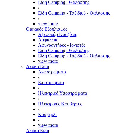
Είδη Camping - Θαλάσσης
/
Είδη Camping - Ταξιδιού - Θαλάσσης
/
view more
Οικιακός Εξοπλισμός
Αξεσουάρ Κουζίνας
Ασφάλεια
Αφυγραντήρες - Ιονιστές
Είδη Camping - Θαλάσσης
Είδη Camping - Ταξιδιού - Θαλάσσης
view more
Λευκά Είδη
Ανωστρώματα
/
Επιστρώματα
/
Ηλεκτρικά Υποστρώματα
/
Ηλεκτρικές Κουβέρτες
/
Κουβερλί
/
view more
Λευκά Είδη