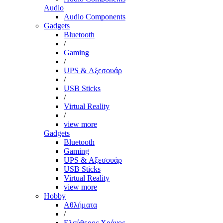
Audio
Audio Components
Gadgets
Bluetooth
/
Gaming
/
UPS & Αξεσουάρ
/
USB Sticks
/
Virtual Reality
/
view more
Gadgets
Bluetooth
Gaming
UPS & Αξεσουάρ
USB Sticks
Virtual Reality
view more
Hobby
Αθλήματα
/
Ελεύθερος Χρόνος