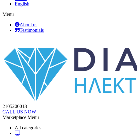
English
Menu
About us
Testimonials
2105200013
CALL US NOW
Marketplace Menu
All categories