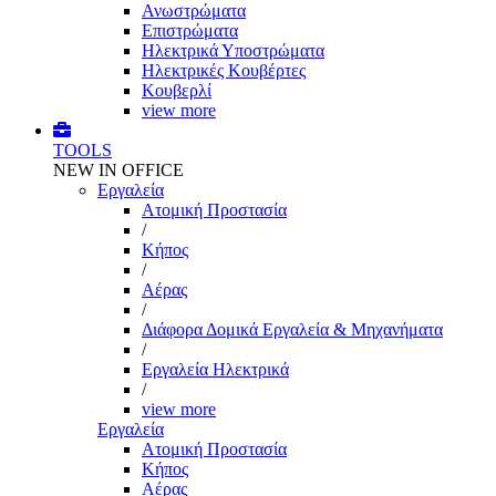
Ανωστρώματα
Επιστρώματα
Ηλεκτρικά Υποστρώματα
Ηλεκτρικές Κουβέρτες
Κουβερλί
view more
TOOLS
NEW IN OFFICE
Εργαλεία
Aτομική Προστασία
/
Kήπος
/
Αέρας
/
Διάφορα Δομικά Εργαλεία & Μηχανήματα
/
Εργαλεία Ηλεκτρικά
/
view more
Εργαλεία
Aτομική Προστασία
Kήπος
Αέρας