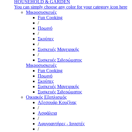
HOUSEHOLD & GARDEN
You can simply choose any color for your category icon here
Μικροσυσκευές
Fun Cooking
/
Πρωινό
/
Σκούπες
/
Συσκευές Μαγειρικής
/
Συσκευές Σιδερώματος
Μικροσυσκευές
Fun Cooking
Πρωινό
Σκούπες
Συσκευές Μαγειρικής
Συσκευές Σιδερώματος
Οικιακός Εξοπλισμός
Αξεσουάρ Κουζίνας
/
Ασφάλεια
/
Αφυγραντήρες - Ιονιστές
/