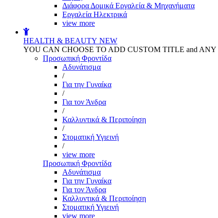
Διάφορα Δομικά Εργαλεία & Μηχανήματα
Εργαλεία Ηλεκτρικά
view more
HEALTH & BEAUTY
NEW
YOU CAN CHOOSE TO ADD CUSTOM TITLE and AN
Προσωπική Φροντίδα
Αδυνάτισμα
/
Για την Γυναίκα
/
Για τον Άνδρα
/
Καλλυντικά & Περιποίηση
/
Στοματική Υγιεινή
/
view more
Προσωπική Φροντίδα
Αδυνάτισμα
Για την Γυναίκα
Για τον Άνδρα
Καλλυντικά & Περιποίηση
Στοματική Υγιεινή
view more