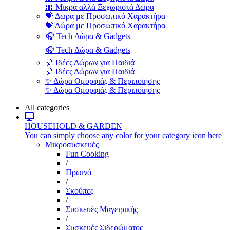
🎀 Μικρά αλλά Ξεχωριστά Δώρα
💝 Δώρα με Προσωπικό Χαρακτήρα
💝 Δώρα με Προσωπικό Χαρακτήρα
🎧 Tech Δώρα & Gadgets
🎧 Tech Δώρα & Gadgets
🎈 Ιδέες Δώρων για Παιδιά
🎈 Ιδέες Δώρων για Παιδιά
✨ Δώρα Ομορφιάς & Περιποίησης
✨ Δώρα Ομορφιάς & Περιποίησης
All categories
HOUSEHOLD & GARDEN
You can simply choose any color for your category icon here
Μικροσυσκευές
Fun Cooking
/
Πρωινό
/
Σκούπες
/
Συσκευές Μαγειρικής
/
Συσκευές Σιδερώματος