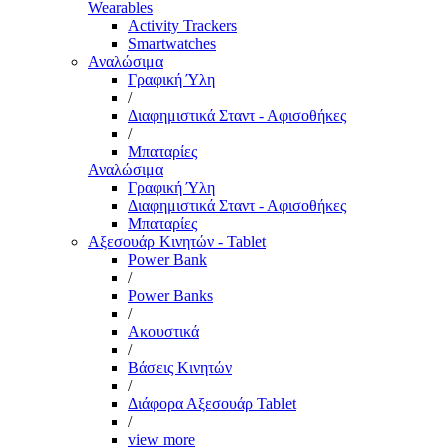
Wearables
Activity Trackers
Smartwatches
Αναλώσιμα
Γραφική Ύλη
/
Διαφημιστικά Σταντ - Αφισοθήκες
/
Μπαταρίες
Αναλώσιμα
Γραφική Ύλη
Διαφημιστικά Σταντ - Αφισοθήκες
Μπαταρίες
Αξεσουάρ Κινητών - Tablet
Power Bank
/
Power Banks
/
Ακουστικά
/
Βάσεις Κινητών
/
Διάφορα Αξεσουάρ Tablet
/
view more