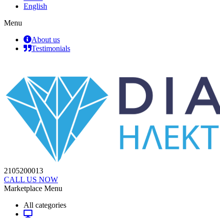
English
Menu
About us
Testimonials
2105200013
CALL US NOW
Marketplace Menu
All categories