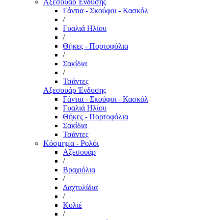
Αξεσουάρ Ένδυσης
Γάντια - Σκούφοι - Κασκόλ
/
Γυαλιά Ηλίου
/
Θήκες - Πορτοφόλια
/
Σακίδια
/
Τσάντες
Αξεσουάρ Ένδυσης
Γάντια - Σκούφοι - Κασκόλ
Γυαλιά Ηλίου
Θήκες - Πορτοφόλια
Σακίδια
Τσάντες
Κόσμημα - Ρολόι
Αξεσουάρ
/
Βραχιόλια
/
Δαχτυλίδια
/
Κολιέ
/