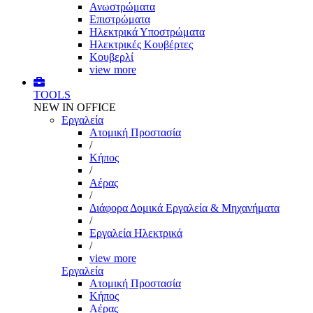
Ανωστρώματα
Επιστρώματα
Ηλεκτρικά Υποστρώματα
Ηλεκτρικές Κουβέρτες
Κουβερλί
view more
TOOLS
NEW IN OFFICE
Εργαλεία
Aτομική Προστασία
/
Kήπος
/
Αέρας
/
Διάφορα Δομικά Εργαλεία & Μηχανήματα
/
Εργαλεία Ηλεκτρικά
/
view more
Εργαλεία
Aτομική Προστασία
Kήπος
Αέρας