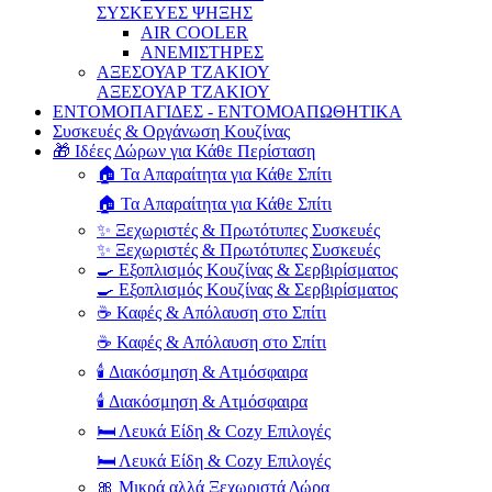
ΣΥΣΚΕΥΕΣ ΨΗΞΗΣ
AIR COOLER
ΑΝΕΜΙΣΤΗΡΕΣ
ΑΞΕΣΟΥΑΡ ΤΖΑΚΙΟΥ
ΑΞΕΣΟΥΑΡ ΤΖΑΚΙΟΥ
ΕΝΤΟΜΟΠΑΓΙΔΕΣ - ΕΝΤΟΜΟΑΠΩΘΗΤΙΚΑ
Συσκευές & Οργάνωση Κουζίνας
🎁 Ιδέες Δώρων για Κάθε Περίσταση
🏠 Τα Απαραίτητα για Κάθε Σπίτι
🏠 Τα Απαραίτητα για Κάθε Σπίτι
✨ Ξεχωριστές & Πρωτότυπες Συσκευές
✨ Ξεχωριστές & Πρωτότυπες Συσκευές
🍳 Εξοπλισμός Κουζίνας & Σερβιρίσματος
🍳 Εξοπλισμός Κουζίνας & Σερβιρίσματος
☕ Καφές & Απόλαυση στο Σπίτι
☕ Καφές & Απόλαυση στο Σπίτι
🕯️ Διακόσμηση & Ατμόσφαιρα
🕯️ Διακόσμηση & Ατμόσφαιρα
🛏️ Λευκά Είδη & Cozy Επιλογές
🛏️ Λευκά Είδη & Cozy Επιλογές
🎀 Μικρά αλλά Ξεχωριστά Δώρα