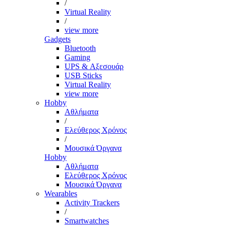
/
Virtual Reality
/
view more
Gadgets
Bluetooth
Gaming
UPS & Αξεσουάρ
USB Sticks
Virtual Reality
view more
Hobby
Αθλήματα
/
Ελεύθερος Χρόνος
/
Μουσικά Όργανα
Hobby
Αθλήματα
Ελεύθερος Χρόνος
Μουσικά Όργανα
Wearables
Activity Trackers
/
Smartwatches