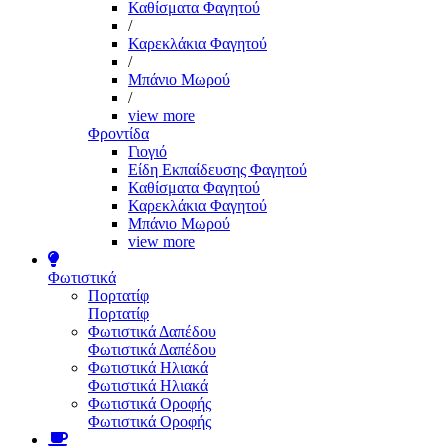
Καθίσματα Φαγητού
/
Καρεκλάκια Φαγητού
/
Μπάνιο Μωρού
/
view more
Φροντίδα
Γιογιό
Είδη Εκπαίδευσης Φαγητού
Καθίσματα Φαγητού
Καρεκλάκια Φαγητού
Μπάνιο Μωρού
view more
Φωτιστικά
Πορτατίφ
Πορτατίφ
Φωτιστικά Δαπέδου
Φωτιστικά Δαπέδου
Φωτιστικά Ηλιακά
Φωτιστικά Ηλιακά
Φωτιστικά Οροφής
Φωτιστικά Οροφής