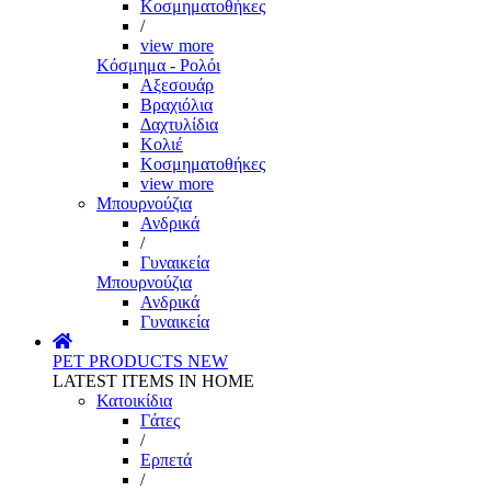
Κοσμηματοθήκες
/
view more
Κόσμημα - Ρολόι
Αξεσουάρ
Βραχιόλια
Δαχτυλίδια
Κολιέ
Κοσμηματοθήκες
view more
Μπουρνούζια
Ανδρικά
/
Γυναικεία
Μπουρνούζια
Ανδρικά
Γυναικεία
PET PRODUCTS
NEW
LATEST ITEMS IN HOME
Κατοικίδια
Γάτες
/
Ερπετά
/