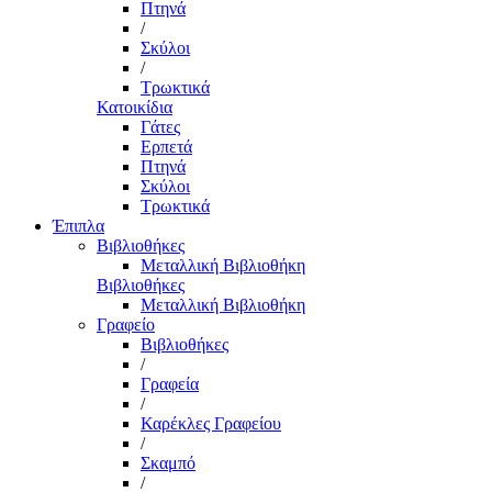
Πτηνά
/
Σκύλοι
/
Τρωκτικά
Κατοικίδια
Γάτες
Ερπετά
Πτηνά
Σκύλοι
Τρωκτικά
Έπιπλα
Βιβλιοθήκες
Μεταλλική Βιβλιοθήκη
Βιβλιοθήκες
Μεταλλική Βιβλιοθήκη
Γραφείο
Βιβλιοθήκες
/
Γραφεία
/
Καρέκλες Γραφείου
/
Σκαμπό
/