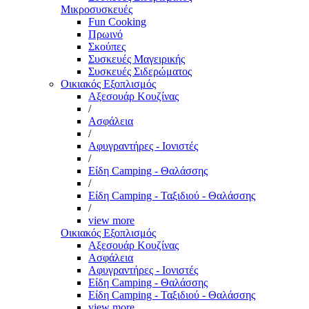
Μικροσυσκευές
Fun Cooking
Πρωινό
Σκούπες
Συσκευές Μαγειρικής
Συσκευές Σιδερώματος
Οικιακός Εξοπλισμός
Αξεσουάρ Κουζίνας
/
Ασφάλεια
/
Αφυγραντήρες - Ιονιστές
/
Είδη Camping - Θαλάσσης
/
Είδη Camping - Ταξιδιού - Θαλάσσης
/
view more
Οικιακός Εξοπλισμός
Αξεσουάρ Κουζίνας
Ασφάλεια
Αφυγραντήρες - Ιονιστές
Είδη Camping - Θαλάσσης
Είδη Camping - Ταξιδιού - Θαλάσσης
view more