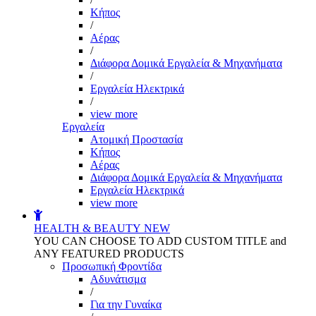
Kήπος
/
Αέρας
/
Διάφορα Δομικά Εργαλεία & Μηχανήματα
/
Εργαλεία Ηλεκτρικά
/
view more
Εργαλεία
Aτομική Προστασία
Kήπος
Αέρας
Διάφορα Δομικά Εργαλεία & Μηχανήματα
Εργαλεία Ηλεκτρικά
view more
HEALTH & BEAUTY
NEW
YOU CAN CHOOSE TO ADD CUSTOM TITLE and
ANY FEATURED PRODUCTS
Προσωπική Φροντίδα
Αδυνάτισμα
/
Για την Γυναίκα