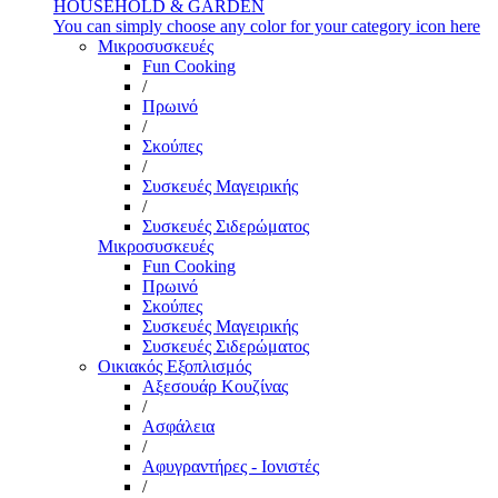
HOUSEHOLD & GARDEN
You can simply choose any color for your category icon here
Μικροσυσκευές
Fun Cooking
/
Πρωινό
/
Σκούπες
/
Συσκευές Μαγειρικής
/
Συσκευές Σιδερώματος
Μικροσυσκευές
Fun Cooking
Πρωινό
Σκούπες
Συσκευές Μαγειρικής
Συσκευές Σιδερώματος
Οικιακός Εξοπλισμός
Αξεσουάρ Κουζίνας
/
Ασφάλεια
/
Αφυγραντήρες - Ιονιστές
/