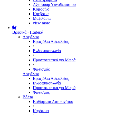
Αξεσουάρ Υπνοδωματίου
Κομοδίνο
Κρεβάτια
Μαξιλάρια
view more
Βρεφικά - Παιδικά
Ασφάλεια
Βραχιόλια Ασφαλείας
/
Ενδοεπικοινωνία
/
Προστατευτικά για Μωρά
/
Φωτισμός
Ασφάλεια
Βραχιόλια Ασφαλείας
Ενδοεπικοινωνία
Προστατευτικά για Μωρά
Φωτισμός
Βόλτα
Καθίσματα Αυτοκινήτου
/
Καρότσια