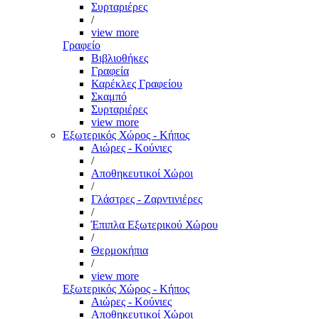
Συρταριέρες
/
view more
Γραφείο
Βιβλιοθήκες
Γραφεία
Καρέκλες Γραφείου
Σκαμπό
Συρταριέρες
view more
Εξωτερικός Χώρος - Κήπος
Αιώρες - Κούνιες
/
Αποθηκευτικοί Χώροι
/
Γλάστρες - Ζαρντινιέρες
/
Έπιπλα Εξωτερικού Χώρου
/
Θερμοκήπια
/
view more
Εξωτερικός Χώρος - Κήπος
Αιώρες - Κούνιες
Αποθηκευτικοί Χώροι