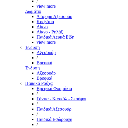
/
view more
Δωμάτιο
Διάφορα Αξεσουάρ
Κρεβάτια
Λίκνο
Λίκνο - Ρηλάξ
Παιδικά Λευκά Είδη
view more
Ένδυση
Αξεσουάρ
/
Βρεφικά
Ένδυση
Αξεσουάρ
Βρεφικά
Παιδικά Ρούχα
Βρεφικά Φορμάκια
/
Γάντια - Κασκόλ - Σκούφοι
/
Παιδικά Αξεσουάρ
/
Παιδικά Εσώρουχα
/