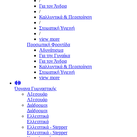
/
Για τον Άνδρα
/
Καλλυντικά & Περιποίηση
/
Στοματική Υγιεινή
/
view more
Προσωπική Φροντίδα
Αδυνάτισμα
Για την Γυναίκα
Για τον Άνδρα
Καλλυντικά & Περιποίηση
Στοματική Υγιεινή
view more
Όργανα Γυμναστικής
Αξεσουάρ
Αξεσουάρ
Διάδρομοι
Διάδρομοι
Ελλειπτικά
Ελλειπτικά
Ελλειπτικά - Stepper
Ελλειπτικά - Stepper