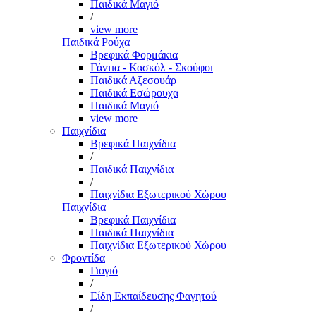
Παιδικά Μαγιό
/
view more
Παιδικά Ρούχα
Βρεφικά Φορμάκια
Γάντια - Κασκόλ - Σκούφοι
Παιδικά Αξεσουάρ
Παιδικά Εσώρουχα
Παιδικά Μαγιό
view more
Παιχνίδια
Βρεφικά Παιχνίδια
/
Παιδικά Παιχνίδια
/
Παιχνίδια Εξωτερικού Χώρου
Παιχνίδια
Βρεφικά Παιχνίδια
Παιδικά Παιχνίδια
Παιχνίδια Εξωτερικού Χώρου
Φροντίδα
Γιογιό
/
Είδη Εκπαίδευσης Φαγητού
/