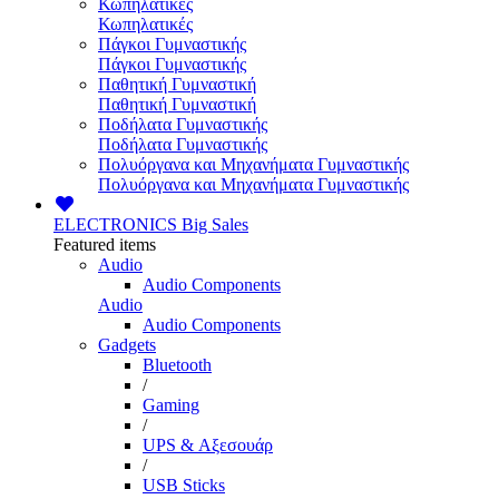
Κωπηλατικές
Κωπηλατικές
Πάγκοι Γυμναστικής
Πάγκοι Γυμναστικής
Παθητική Γυμναστική
Παθητική Γυμναστική
Ποδήλατα Γυμναστικής
Ποδήλατα Γυμναστικής
Πολυόργανα και Μηχανήματα Γυμναστικής
Πολυόργανα και Μηχανήματα Γυμναστικής
ELECTRONICS
Big Sales
Featured items
Audio
Audio Components
Audio
Audio Components
Gadgets
Bluetooth
/
Gaming
/
UPS & Αξεσουάρ
/
USB Sticks