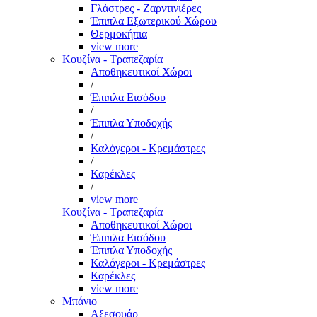
Γλάστρες - Ζαρντινιέρες
Έπιπλα Εξωτερικού Χώρου
Θερμοκήπια
view more
Κουζίνα - Τραπεζαρία
Αποθηκευτικοί Χώροι
/
Έπιπλα Εισόδου
/
Έπιπλα Υποδοχής
/
Καλόγεροι - Κρεμάστρες
/
Καρέκλες
/
view more
Κουζίνα - Τραπεζαρία
Αποθηκευτικοί Χώροι
Έπιπλα Εισόδου
Έπιπλα Υποδοχής
Καλόγεροι - Κρεμάστρες
Καρέκλες
view more
Μπάνιο
Αξεσουάρ