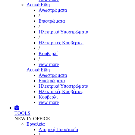
Λευκά Είδη
Ανωστρώματα
/
Επιστρώματα
/
Ηλεκτρικά Υποστρώματα
/
Ηλεκτρικές Κουβέρτες
/
Κουβερλί
/
view more
Λευκά Είδη
Ανωστρώματα
Επιστρώματα
Ηλεκτρικά Υποστρώματα
Ηλεκτρικές Κουβέρτες
Κουβερλί
view more
TOOLS
NEW IN OFFICE
Εργαλεία
Aτομική Προστασία
/