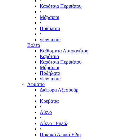
/
Καρότσια Περιπάτου
/
Μάρσιποι
/
Ποδήλατα
/
view more
Βόλτα
Καθίσματα Αυτοκινήτου
Καρότσια
Καρότσια Περιπάτου
Μάρσιποι
Ποδήλατα
view more
Δωμάτιο
Διάφορα Αξεσουάρ
/
Κρεβάτια
/
Λίκνο
/
Λίκνο - Ρηλάξ
/
Παιδικά Λευκά Είδη