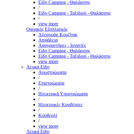
Είδη Camping - Θαλάσσης
/
Είδη Camping - Ταξιδιού - Θαλάσσης
/
view more
Οικιακός Εξοπλισμός
Αξεσουάρ Κουζίνας
Ασφάλεια
Αφυγραντήρες - Ιονιστές
Είδη Camping - Θαλάσσης
Είδη Camping - Ταξιδιού - Θαλάσσης
view more
Λευκά Είδη
Ανωστρώματα
/
Επιστρώματα
/
Ηλεκτρικά Υποστρώματα
/
Ηλεκτρικές Κουβέρτες
/
Κουβερλί
/
view more
Λευκά Είδη