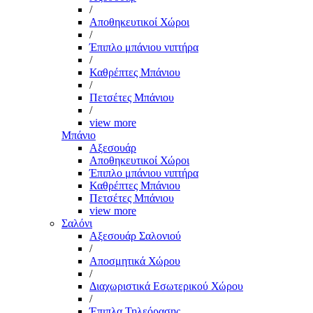
/
Αποθηκευτικοί Χώροι
/
Έπιπλο μπάνιου νιπτήρα
/
Καθρέπτες Μπάνιου
/
Πετσέτες Μπάνιου
/
view more
Μπάνιο
Αξεσουάρ
Αποθηκευτικοί Χώροι
Έπιπλο μπάνιου νιπτήρα
Καθρέπτες Μπάνιου
Πετσέτες Μπάνιου
view more
Σαλόνι
Αξεσουάρ Σαλονιού
/
Αποσμητικά Χώρου
/
Διαχωριστικά Εσωτερικού Χώρου
/
Έπιπλα Τηλεόρασης