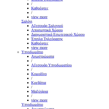
/
Καθρέφτες
/
view more
Σαλόνι
Αξεσουάρ Σαλονιού
Αποσμητικά Χώρου
Διαχωριστικά Εσωτερικού Χώρου
Έπιπλα Τηλεόρασης
Καθρέφτες
view more
Υπνοδωμάτιο
Ανωστρώματα
/
Αξεσουάρ Υπνοδωματίου
/
Κομοδίνο
/
Κρεβάτια
/
Μαξιλάρια
/
view more
Υπνοδωμάτιο
Ανωστρώματα