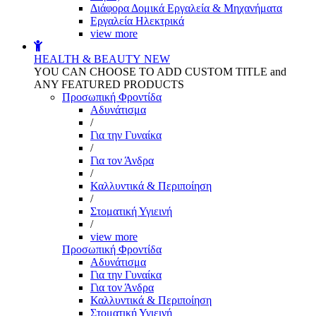
Διάφορα Δομικά Εργαλεία & Μηχανήματα
Εργαλεία Ηλεκτρικά
view more
HEALTH & BEAUTY
NEW
YOU CAN CHOOSE TO ADD CUSTOM TITLE and
ANY FEATURED PRODUCTS
Προσωπική Φροντίδα
Αδυνάτισμα
/
Για την Γυναίκα
/
Για τον Άνδρα
/
Καλλυντικά & Περιποίηση
/
Στοματική Υγιεινή
/
view more
Προσωπική Φροντίδα
Αδυνάτισμα
Για την Γυναίκα
Για τον Άνδρα
Καλλυντικά & Περιποίηση
Στοματική Υγιεινή