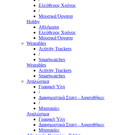
Ελεύθερος Χρόνος
/
Μουσικά Όργανα
Hobby
Αθλήματα
Ελεύθερος Χρόνος
Μουσικά Όργανα
Wearables
Activity Trackers
/
Smartwatches
Wearables
Activity Trackers
Smartwatches
Αναλώσιμα
Γραφική Ύλη
/
Διαφημιστικά Σταντ - Αφισοθήκες
/
Μπαταρίες
Αναλώσιμα
Γραφική Ύλη
Διαφημιστικά Σταντ - Αφισοθήκες
Μπαταρίες