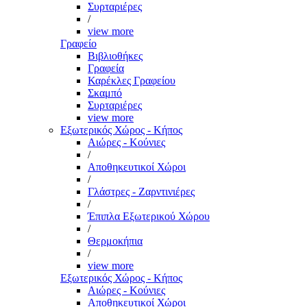
Συρταριέρες
/
view more
Γραφείο
Βιβλιοθήκες
Γραφεία
Καρέκλες Γραφείου
Σκαμπό
Συρταριέρες
view more
Εξωτερικός Χώρος - Κήπος
Αιώρες - Κούνιες
/
Αποθηκευτικοί Χώροι
/
Γλάστρες - Ζαρντινιέρες
/
Έπιπλα Εξωτερικού Χώρου
/
Θερμοκήπια
/
view more
Εξωτερικός Χώρος - Κήπος
Αιώρες - Κούνιες
Αποθηκευτικοί Χώροι