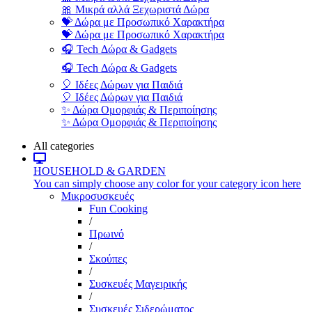
🎀 Μικρά αλλά Ξεχωριστά Δώρα
💝 Δώρα με Προσωπικό Χαρακτήρα
💝 Δώρα με Προσωπικό Χαρακτήρα
🎧 Tech Δώρα & Gadgets
🎧 Tech Δώρα & Gadgets
🎈 Ιδέες Δώρων για Παιδιά
🎈 Ιδέες Δώρων για Παιδιά
✨ Δώρα Ομορφιάς & Περιποίησης
✨ Δώρα Ομορφιάς & Περιποίησης
All categories
HOUSEHOLD & GARDEN
You can simply choose any color for your category icon here
Μικροσυσκευές
Fun Cooking
/
Πρωινό
/
Σκούπες
/
Συσκευές Μαγειρικής
/
Συσκευές Σιδερώματος