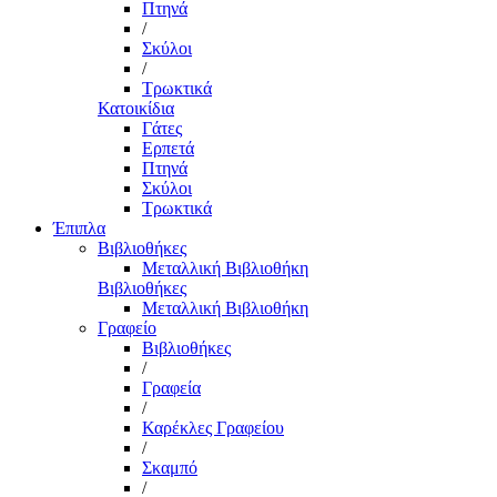
Πτηνά
/
Σκύλοι
/
Τρωκτικά
Κατοικίδια
Γάτες
Ερπετά
Πτηνά
Σκύλοι
Τρωκτικά
Έπιπλα
Βιβλιοθήκες
Μεταλλική Βιβλιοθήκη
Βιβλιοθήκες
Μεταλλική Βιβλιοθήκη
Γραφείο
Βιβλιοθήκες
/
Γραφεία
/
Καρέκλες Γραφείου
/
Σκαμπό
/