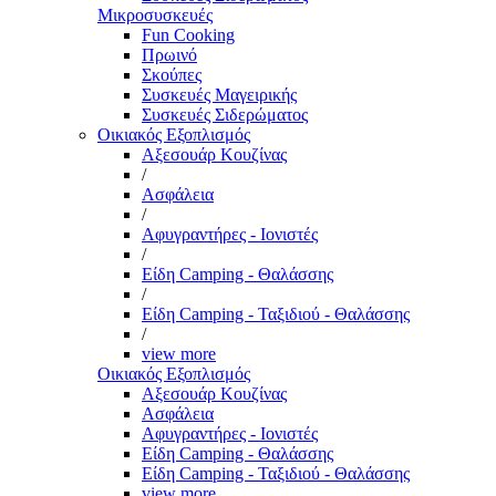
Μικροσυσκευές
Fun Cooking
Πρωινό
Σκούπες
Συσκευές Μαγειρικής
Συσκευές Σιδερώματος
Οικιακός Εξοπλισμός
Αξεσουάρ Κουζίνας
/
Ασφάλεια
/
Αφυγραντήρες - Ιονιστές
/
Είδη Camping - Θαλάσσης
/
Είδη Camping - Ταξιδιού - Θαλάσσης
/
view more
Οικιακός Εξοπλισμός
Αξεσουάρ Κουζίνας
Ασφάλεια
Αφυγραντήρες - Ιονιστές
Είδη Camping - Θαλάσσης
Είδη Camping - Ταξιδιού - Θαλάσσης
view more