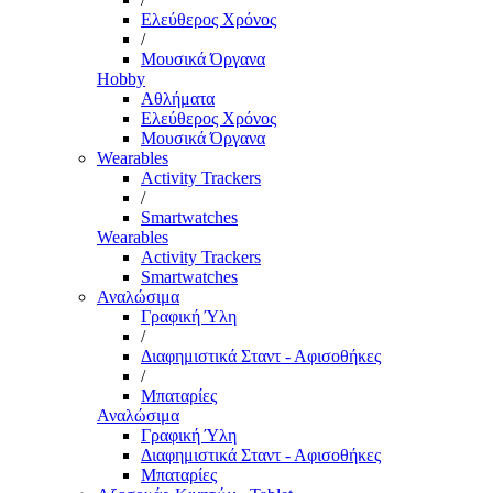
Ελεύθερος Χρόνος
/
Μουσικά Όργανα
Hobby
Αθλήματα
Ελεύθερος Χρόνος
Μουσικά Όργανα
Wearables
Activity Trackers
/
Smartwatches
Wearables
Activity Trackers
Smartwatches
Αναλώσιμα
Γραφική Ύλη
/
Διαφημιστικά Σταντ - Αφισοθήκες
/
Μπαταρίες
Αναλώσιμα
Γραφική Ύλη
Διαφημιστικά Σταντ - Αφισοθήκες
Μπαταρίες