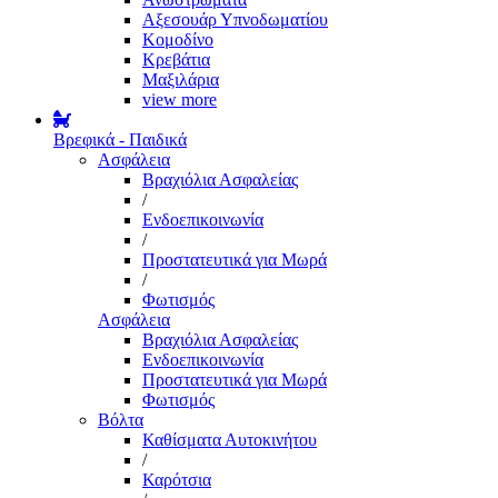
Αξεσουάρ Υπνοδωματίου
Κομοδίνο
Κρεβάτια
Μαξιλάρια
view more
Βρεφικά - Παιδικά
Ασφάλεια
Βραχιόλια Ασφαλείας
/
Ενδοεπικοινωνία
/
Προστατευτικά για Μωρά
/
Φωτισμός
Ασφάλεια
Βραχιόλια Ασφαλείας
Ενδοεπικοινωνία
Προστατευτικά για Μωρά
Φωτισμός
Βόλτα
Καθίσματα Αυτοκινήτου
/
Καρότσια