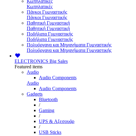
Κωπηλατικές
Κωπηλατικές
Πάγκοι Γυμναστικής
Πάγκοι Γυμναστικής
Παθητική Γυμναστική
Παθητική Γυμναστική
Ποδήλατα Γυμναστικής
Ποδήλατα Γυμναστικής
Πολυόργανα και Μηχανήματα Γυμναστικής
Πολυόργανα και Μηχανήματα Γυμναστικής
ELECTRONICS
Big Sales
Featured items
Audio
Audio Components
Audio
Audio Components
Gadgets
Bluetooth
/
Gaming
/
UPS & Αξεσουάρ
/
USB Sticks