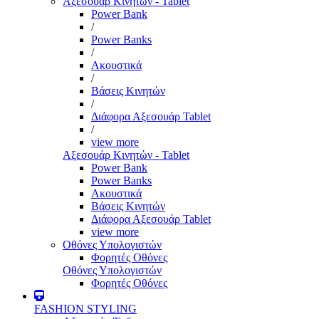
Αξεσουάρ Κινητών - Tablet
Power Bank
/
Power Banks
/
Ακουστικά
/
Βάσεις Κινητών
/
Διάφορα Αξεσουάρ Tablet
/
view more
Αξεσουάρ Κινητών - Tablet
Power Bank
Power Banks
Ακουστικά
Βάσεις Κινητών
Διάφορα Αξεσουάρ Tablet
view more
Οθόνες Υπολογιστών
Φορητές Οθόνες
Οθόνες Υπολογιστών
Φορητές Οθόνες
FASHION STYLING