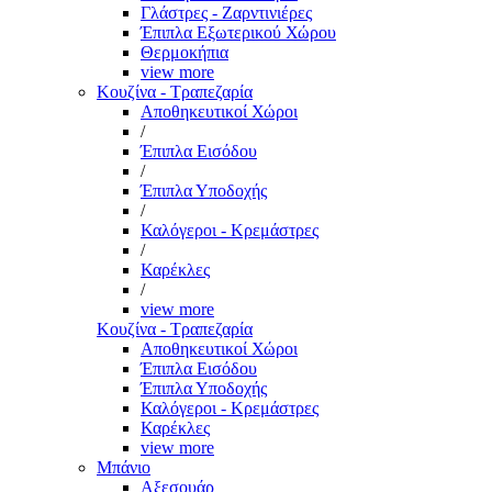
Γλάστρες - Ζαρντινιέρες
Έπιπλα Εξωτερικού Χώρου
Θερμοκήπια
view more
Κουζίνα - Τραπεζαρία
Αποθηκευτικοί Χώροι
/
Έπιπλα Εισόδου
/
Έπιπλα Υποδοχής
/
Καλόγεροι - Κρεμάστρες
/
Καρέκλες
/
view more
Κουζίνα - Τραπεζαρία
Αποθηκευτικοί Χώροι
Έπιπλα Εισόδου
Έπιπλα Υποδοχής
Καλόγεροι - Κρεμάστρες
Καρέκλες
view more
Μπάνιο
Αξεσουάρ