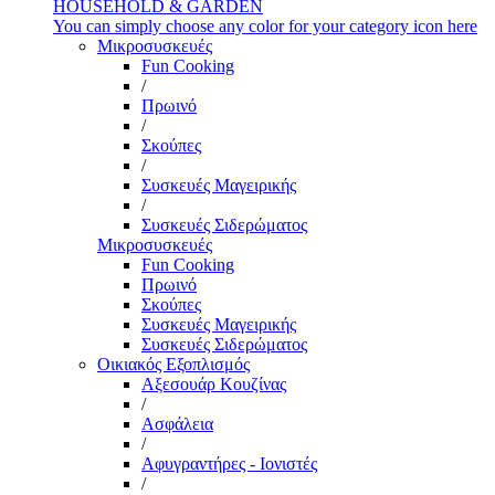
HOUSEHOLD & GARDEN
You can simply choose any color for your category icon here
Μικροσυσκευές
Fun Cooking
/
Πρωινό
/
Σκούπες
/
Συσκευές Μαγειρικής
/
Συσκευές Σιδερώματος
Μικροσυσκευές
Fun Cooking
Πρωινό
Σκούπες
Συσκευές Μαγειρικής
Συσκευές Σιδερώματος
Οικιακός Εξοπλισμός
Αξεσουάρ Κουζίνας
/
Ασφάλεια
/
Αφυγραντήρες - Ιονιστές
/