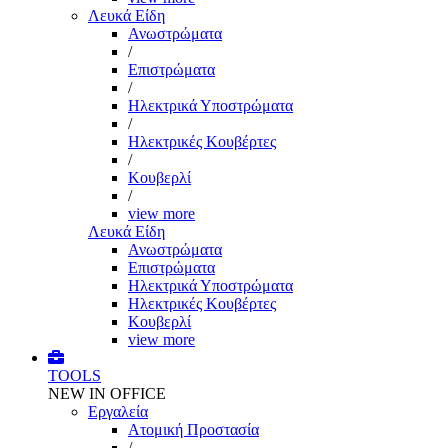
Λευκά Είδη
Ανωστρώματα
/
Επιστρώματα
/
Ηλεκτρικά Υποστρώματα
/
Ηλεκτρικές Κουβέρτες
/
Κουβερλί
/
view more
Λευκά Είδη
Ανωστρώματα
Επιστρώματα
Ηλεκτρικά Υποστρώματα
Ηλεκτρικές Κουβέρτες
Κουβερλί
view more
TOOLS
NEW IN OFFICE
Εργαλεία
Aτομική Προστασία
/