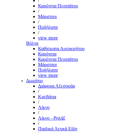
/
Καρότσια Περιπάτου
/
Μάρσιποι
/
Ποδήλατα
/
view more
Βόλτα
Καθίσματα Αυτοκινήτου
Καρότσια
Καρότσια Περιπάτου
Μάρσιποι
Ποδήλατα
view more
Δωμάτιο
Διάφορα Αξεσουάρ
/
Κρεβάτια
/
Λίκνο
/
Λίκνο - Ρηλάξ
/
Παιδικά Λευκά Είδη