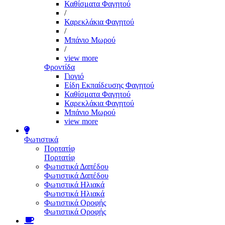
Καθίσματα Φαγητού
/
Καρεκλάκια Φαγητού
/
Μπάνιο Μωρού
/
view more
Φροντίδα
Γιογιό
Είδη Εκπαίδευσης Φαγητού
Καθίσματα Φαγητού
Καρεκλάκια Φαγητού
Μπάνιο Μωρού
view more
Φωτιστικά
Πορτατίφ
Πορτατίφ
Φωτιστικά Δαπέδου
Φωτιστικά Δαπέδου
Φωτιστικά Ηλιακά
Φωτιστικά Ηλιακά
Φωτιστικά Οροφής
Φωτιστικά Οροφής