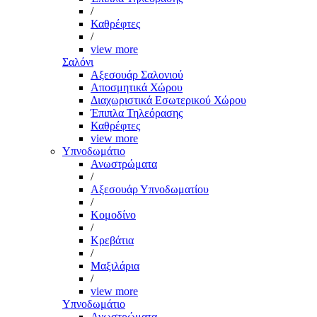
/
Καθρέφτες
/
view more
Σαλόνι
Αξεσουάρ Σαλονιού
Αποσμητικά Χώρου
Διαχωριστικά Εσωτερικού Χώρου
Έπιπλα Τηλεόρασης
Καθρέφτες
view more
Υπνοδωμάτιο
Ανωστρώματα
/
Αξεσουάρ Υπνοδωματίου
/
Κομοδίνο
/
Κρεβάτια
/
Μαξιλάρια
/
view more
Υπνοδωμάτιο
Ανωστρώματα