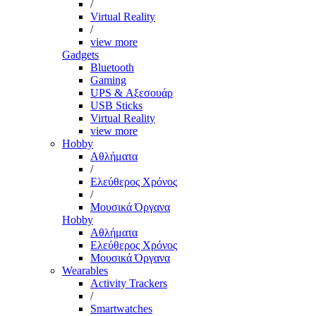
/
Virtual Reality
/
view more
Gadgets
Bluetooth
Gaming
UPS & Αξεσουάρ
USB Sticks
Virtual Reality
view more
Hobby
Αθλήματα
/
Ελεύθερος Χρόνος
/
Μουσικά Όργανα
Hobby
Αθλήματα
Ελεύθερος Χρόνος
Μουσικά Όργανα
Wearables
Activity Trackers
/
Smartwatches