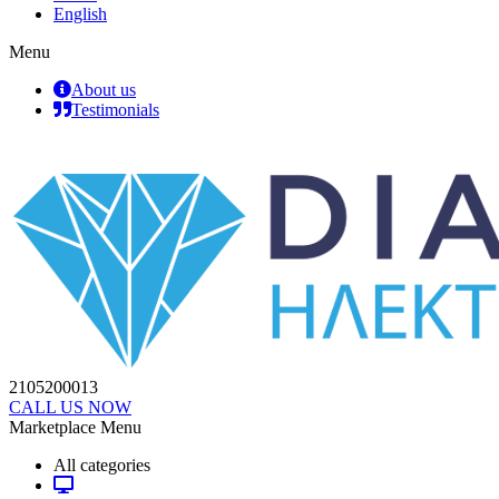
English
Menu
About us
Testimonials
2105200013
CALL US NOW
Marketplace Menu
All categories