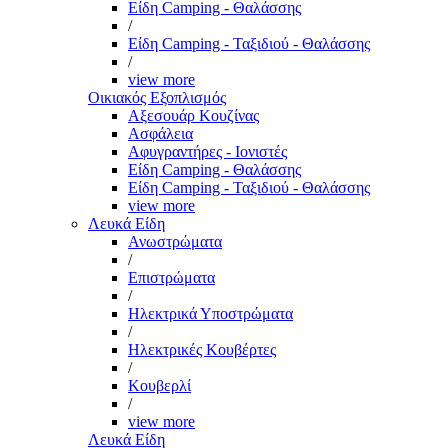
Είδη Camping - Θαλάσσης
/
Είδη Camping - Ταξιδιού - Θαλάσσης
/
view more
Οικιακός Εξοπλισμός
Αξεσουάρ Κουζίνας
Ασφάλεια
Αφυγραντήρες - Ιονιστές
Είδη Camping - Θαλάσσης
Είδη Camping - Ταξιδιού - Θαλάσσης
view more
Λευκά Είδη
Ανωστρώματα
/
Επιστρώματα
/
Ηλεκτρικά Υποστρώματα
/
Ηλεκτρικές Κουβέρτες
/
Κουβερλί
/
view more
Λευκά Είδη