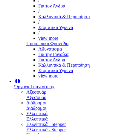
/
Για τον Άνδρα
/
Καλλυντικά & Περιποίηση
/
Στοματική Υγιεινή
/
view more
Προσωπική Φροντίδα
Αδυνάτισμα
Για την Γυναίκα
Για τον Άνδρα
Καλλυντικά & Περιποίηση
Στοματική Υγιεινή
view more
Όργανα Γυμναστικής
Αξεσουάρ
Αξεσουάρ
Διάδρομοι
Διάδρομοι
Ελλειπτικά
Ελλειπτικά
Ελλειπτικά - Stepper
Ελλειπτικά - Stepper