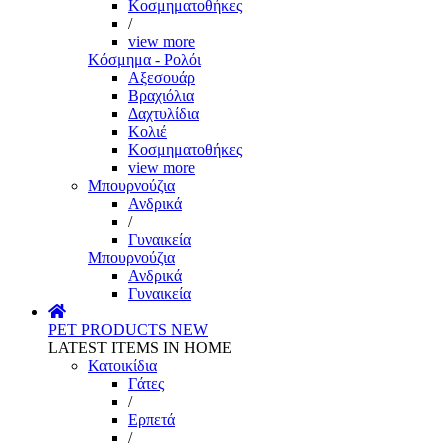
Κοσμηματοθήκες
/
view more
Κόσμημα - Ρολόι
Αξεσουάρ
Βραχιόλια
Δαχτυλίδια
Κολιέ
Κοσμηματοθήκες
view more
Μπουρνούζια
Ανδρικά
/
Γυναικεία
Μπουρνούζια
Ανδρικά
Γυναικεία
PET PRODUCTS
NEW
LATEST ITEMS IN HOME
Κατοικίδια
Γάτες
/
Ερπετά
/