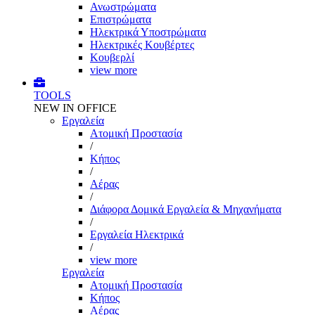
Ανωστρώματα
Επιστρώματα
Ηλεκτρικά Υποστρώματα
Ηλεκτρικές Κουβέρτες
Κουβερλί
view more
TOOLS
NEW IN OFFICE
Εργαλεία
Aτομική Προστασία
/
Kήπος
/
Αέρας
/
Διάφορα Δομικά Εργαλεία & Μηχανήματα
/
Εργαλεία Ηλεκτρικά
/
view more
Εργαλεία
Aτομική Προστασία
Kήπος
Αέρας