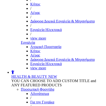
Kήπος
/
Αέρας
/
Διάφορα Δομικά Εργαλεία & Μηχανήματα
/
Εργαλεία Ηλεκτρικά
/
view more
Εργαλεία
Aτομική Προστασία
Kήπος
Αέρας
Διάφορα Δομικά Εργαλεία & Μηχανήματα
Εργαλεία Ηλεκτρικά
view more
HEALTH & BEAUTY
NEW
YOU CAN CHOOSE TO ADD CUSTOM TITLE and
ANY FEATURED PRODUCTS
Προσωπική Φροντίδα
Αδυνάτισμα
/
Για την Γυναίκα