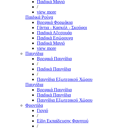
Παιδικά Μαγιό
/
view more
Παιδικά Ρούχα
Βρεφικά Φορμάκια
Γάντια - Κασκόλ - Σκούφοι
Παιδικά Αξεσουάρ
Παιδικά Εσώρουχα
Παιδικά Μαγιό
view more
Παιχνίδια
Βρεφικά Παιχνίδια
/
Παιδικά Παιχνίδια
/
Παιχνίδια Εξωτερικού Χώρου
Παιχνίδια
Βρεφικά Παιχνίδια
Παιδικά Παιχνίδια
Παιχνίδια Εξωτερικού Χώρου
Φροντίδα
Γιογιό
/
Είδη Εκπαίδευσης Φαγητού
/