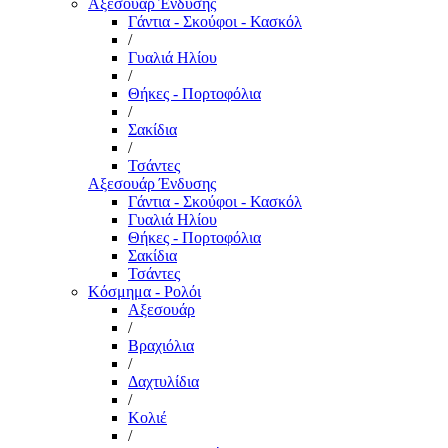
Αξεσουάρ Ένδυσης
Γάντια - Σκούφοι - Κασκόλ
/
Γυαλιά Ηλίου
/
Θήκες - Πορτοφόλια
/
Σακίδια
/
Τσάντες
Αξεσουάρ Ένδυσης
Γάντια - Σκούφοι - Κασκόλ
Γυαλιά Ηλίου
Θήκες - Πορτοφόλια
Σακίδια
Τσάντες
Κόσμημα - Ρολόι
Αξεσουάρ
/
Βραχιόλια
/
Δαχτυλίδια
/
Κολιέ
/