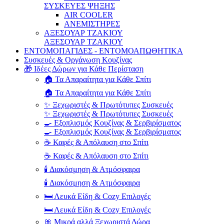
ΣΥΣΚΕΥΕΣ ΨΗΞΗΣ
AIR COOLER
ΑΝΕΜΙΣΤΗΡΕΣ
ΑΞΕΣΟΥΑΡ ΤΖΑΚΙΟΥ
ΑΞΕΣΟΥΑΡ ΤΖΑΚΙΟΥ
ΕΝΤΟΜΟΠΑΓΙΔΕΣ - ΕΝΤΟΜΟΑΠΩΘΗΤΙΚΑ
Συσκευές & Οργάνωση Κουζίνας
🎁 Ιδέες Δώρων για Κάθε Περίσταση
🏠 Τα Απαραίτητα για Κάθε Σπίτι
🏠 Τα Απαραίτητα για Κάθε Σπίτι
✨ Ξεχωριστές & Πρωτότυπες Συσκευές
✨ Ξεχωριστές & Πρωτότυπες Συσκευές
🍳 Εξοπλισμός Κουζίνας & Σερβιρίσματος
🍳 Εξοπλισμός Κουζίνας & Σερβιρίσματος
☕ Καφές & Απόλαυση στο Σπίτι
☕ Καφές & Απόλαυση στο Σπίτι
🕯️ Διακόσμηση & Ατμόσφαιρα
🕯️ Διακόσμηση & Ατμόσφαιρα
🛏️ Λευκά Είδη & Cozy Επιλογές
🛏️ Λευκά Είδη & Cozy Επιλογές
🎀 Μικρά αλλά Ξεχωριστά Δώρα