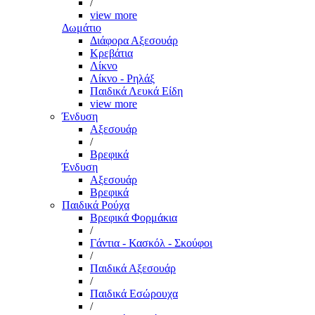
/
view more
Δωμάτιο
Διάφορα Αξεσουάρ
Κρεβάτια
Λίκνο
Λίκνο - Ρηλάξ
Παιδικά Λευκά Είδη
view more
Ένδυση
Αξεσουάρ
/
Βρεφικά
Ένδυση
Αξεσουάρ
Βρεφικά
Παιδικά Ρούχα
Βρεφικά Φορμάκια
/
Γάντια - Κασκόλ - Σκούφοι
/
Παιδικά Αξεσουάρ
/
Παιδικά Εσώρουχα
/