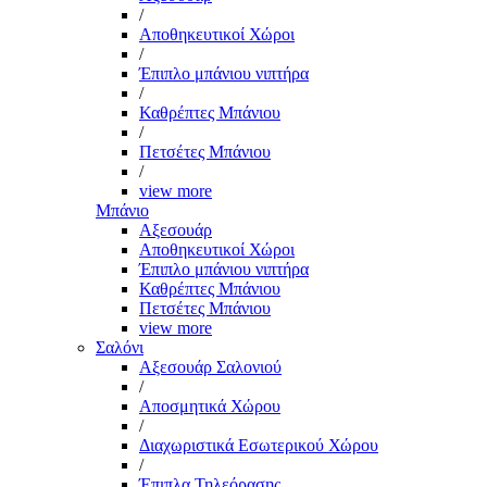
/
Αποθηκευτικοί Χώροι
/
Έπιπλο μπάνιου νιπτήρα
/
Καθρέπτες Μπάνιου
/
Πετσέτες Μπάνιου
/
view more
Μπάνιο
Αξεσουάρ
Αποθηκευτικοί Χώροι
Έπιπλο μπάνιου νιπτήρα
Καθρέπτες Μπάνιου
Πετσέτες Μπάνιου
view more
Σαλόνι
Αξεσουάρ Σαλονιού
/
Αποσμητικά Χώρου
/
Διαχωριστικά Εσωτερικού Χώρου
/
Έπιπλα Τηλεόρασης