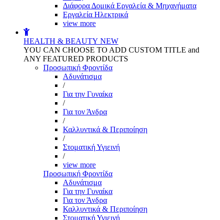
Διάφορα Δομικά Εργαλεία & Μηχανήματα
Εργαλεία Ηλεκτρικά
view more
HEALTH & BEAUTY
NEW
YOU CAN CHOOSE TO ADD CUSTOM TITLE and
ANY FEATURED PRODUCTS
Προσωπική Φροντίδα
Αδυνάτισμα
/
Για την Γυναίκα
/
Για τον Άνδρα
/
Καλλυντικά & Περιποίηση
/
Στοματική Υγιεινή
/
view more
Προσωπική Φροντίδα
Αδυνάτισμα
Για την Γυναίκα
Για τον Άνδρα
Καλλυντικά & Περιποίηση
Στοματική Υγιεινή