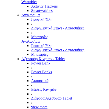
Wearables
Activity Trackers
Smartwatches
Αναλώσιμα
Γραφική Ύλη
/
Διαφημιστικά Σταντ - Αφισοθήκες
/
Μπαταρίες
Αναλώσιμα
Γραφική Ύλη
Διαφημιστικά Σταντ - Αφισοθήκες
Μπαταρίες
Αξεσουάρ Κινητών - Tablet
Power Bank
/
Power Banks
/
Ακουστικά
/
Βάσεις Κινητών
/
Διάφορα Αξεσουάρ Tablet
/
view more