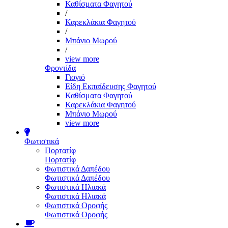
Καθίσματα Φαγητού
/
Καρεκλάκια Φαγητού
/
Μπάνιο Μωρού
/
view more
Φροντίδα
Γιογιό
Είδη Εκπαίδευσης Φαγητού
Καθίσματα Φαγητού
Καρεκλάκια Φαγητού
Μπάνιο Μωρού
view more
Φωτιστικά
Πορτατίφ
Πορτατίφ
Φωτιστικά Δαπέδου
Φωτιστικά Δαπέδου
Φωτιστικά Ηλιακά
Φωτιστικά Ηλιακά
Φωτιστικά Οροφής
Φωτιστικά Οροφής