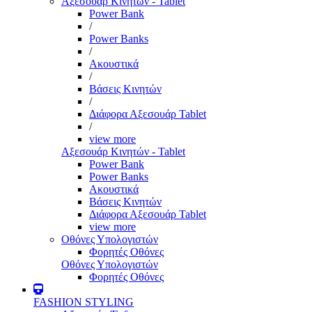
Αξεσουάρ Κινητών - Tablet
Power Bank
/
Power Banks
/
Ακουστικά
/
Βάσεις Κινητών
/
Διάφορα Αξεσουάρ Tablet
/
view more
Αξεσουάρ Κινητών - Tablet
Power Bank
Power Banks
Ακουστικά
Βάσεις Κινητών
Διάφορα Αξεσουάρ Tablet
view more
Οθόνες Υπολογιστών
Φορητές Οθόνες
Οθόνες Υπολογιστών
Φορητές Οθόνες
FASHION STYLING