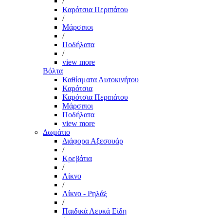
/
Καρότσια Περιπάτου
/
Μάρσιποι
/
Ποδήλατα
/
view more
Βόλτα
Καθίσματα Αυτοκινήτου
Καρότσια
Καρότσια Περιπάτου
Μάρσιποι
Ποδήλατα
view more
Δωμάτιο
Διάφορα Αξεσουάρ
/
Κρεβάτια
/
Λίκνο
/
Λίκνο - Ρηλάξ
/
Παιδικά Λευκά Είδη