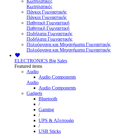
Κωπηλατικές
Κωπηλατικές
Πάγκοι Γυμναστικής
Πάγκοι Γυμναστικής
Παθητική Γυμναστική
Παθητική Γυμναστική
Ποδήλατα Γυμναστικής
Ποδήλατα Γυμναστικής
Πολυόργανα και Μηχανήματα Γυμναστικής
Πολυόργανα και Μηχανήματα Γυμναστικής
ELECTRONICS
Big Sales
Featured items
Audio
Audio Components
Audio
Audio Components
Gadgets
Bluetooth
/
Gaming
/
UPS & Αξεσουάρ
/
USB Sticks