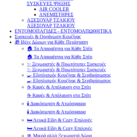
ΣΥΣΚΕΥΕΣ ΨΗΞΗΣ
AIR COOLER
ΑΝΕΜΙΣΤΗΡΕΣ
ΑΞΕΣΟΥΑΡ ΤΖΑΚΙΟΥ
ΑΞΕΣΟΥΑΡ ΤΖΑΚΙΟΥ
ΕΝΤΟΜΟΠΑΓΙΔΕΣ - ΕΝΤΟΜΟΑΠΩΘΗΤΙΚΑ
Συσκευές & Οργάνωση Κουζίνας
🎁 Ιδέες Δώρων για Κάθε Περίσταση
🏠 Τα Απαραίτητα για Κάθε Σπίτι
🏠 Τα Απαραίτητα για Κάθε Σπίτι
✨ Ξεχωριστές & Πρωτότυπες Συσκευές
✨ Ξεχωριστές & Πρωτότυπες Συσκευές
🍳 Εξοπλισμός Κουζίνας & Σερβιρίσματος
🍳 Εξοπλισμός Κουζίνας & Σερβιρίσματος
☕ Καφές & Απόλαυση στο Σπίτι
☕ Καφές & Απόλαυση στο Σπίτι
🕯️ Διακόσμηση & Ατμόσφαιρα
🕯️ Διακόσμηση & Ατμόσφαιρα
🛏️ Λευκά Είδη & Cozy Επιλογές
🛏️ Λευκά Είδη & Cozy Επιλογές
🎀 Μικρά αλλά Ξεχωριστά Δώρα