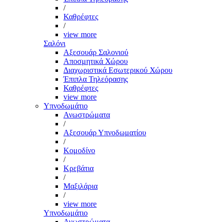
/
Καθρέφτες
/
view more
Σαλόνι
Αξεσουάρ Σαλονιού
Αποσμητικά Χώρου
Διαχωριστικά Εσωτερικού Χώρου
Έπιπλα Τηλεόρασης
Καθρέφτες
view more
Υπνοδωμάτιο
Ανωστρώματα
/
Αξεσουάρ Υπνοδωματίου
/
Κομοδίνο
/
Κρεβάτια
/
Μαξιλάρια
/
view more
Υπνοδωμάτιο
Ανωστρώματα