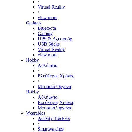
/
Virtual Reality
/
view more
Gadgets
Bluetooth
Gaming
UPS & Αξεσουάρ
USB Sticks
Virtual Reality
view more
Hobby
Αθλήματα
/
Ελεύθερος Χρόνος
/
Μουσικά Όργανα
Hobby
Αθλήματα
Ελεύθερος Χρόνος
Μουσικά Όργανα
Wearables
Activity Trackers
/
Smartwatches