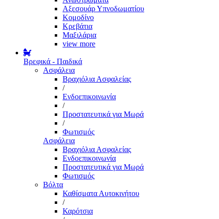
Αξεσουάρ Υπνοδωματίου
Κομοδίνο
Κρεβάτια
Μαξιλάρια
view more
Βρεφικά - Παιδικά
Ασφάλεια
Βραχιόλια Ασφαλείας
/
Ενδοεπικοινωνία
/
Προστατευτικά για Μωρά
/
Φωτισμός
Ασφάλεια
Βραχιόλια Ασφαλείας
Ενδοεπικοινωνία
Προστατευτικά για Μωρά
Φωτισμός
Βόλτα
Καθίσματα Αυτοκινήτου
/
Καρότσια