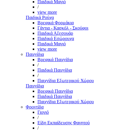
Παιδικά Μαγιό
/
view more
Παιδικά Ρούχα
Βρεφικά Φορμάκια
Γάντια - Κασκόλ - Σκούφοι
Παιδικά Αξεσουάρ
Παιδικά Εσώρουχα
Παιδικά Μαγιό
view more
Παιχνίδια
Βρεφικά Παιχνίδια
/
Παιδικά Παιχνίδια
/
Παιχνίδια Εξωτερικού Χώρου
Παιχνίδια
Βρεφικά Παιχνίδια
Παιδικά Παιχνίδια
Παιχνίδια Εξωτερικού Χώρου
Φροντίδα
Γιογιό
/
Είδη Εκπαίδευσης Φαγητού
/