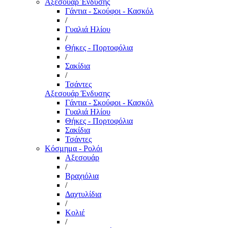
Αξεσουάρ Ένδυσης
Γάντια - Σκούφοι - Κασκόλ
/
Γυαλιά Ηλίου
/
Θήκες - Πορτοφόλια
/
Σακίδια
/
Τσάντες
Αξεσουάρ Ένδυσης
Γάντια - Σκούφοι - Κασκόλ
Γυαλιά Ηλίου
Θήκες - Πορτοφόλια
Σακίδια
Τσάντες
Κόσμημα - Ρολόι
Αξεσουάρ
/
Βραχιόλια
/
Δαχτυλίδια
/
Κολιέ
/