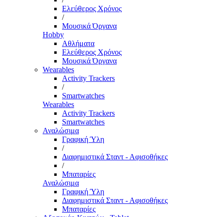
Ελεύθερος Χρόνος
/
Μουσικά Όργανα
Hobby
Αθλήματα
Ελεύθερος Χρόνος
Μουσικά Όργανα
Wearables
Activity Trackers
/
Smartwatches
Wearables
Activity Trackers
Smartwatches
Αναλώσιμα
Γραφική Ύλη
/
Διαφημιστικά Σταντ - Αφισοθήκες
/
Μπαταρίες
Αναλώσιμα
Γραφική Ύλη
Διαφημιστικά Σταντ - Αφισοθήκες
Μπαταρίες