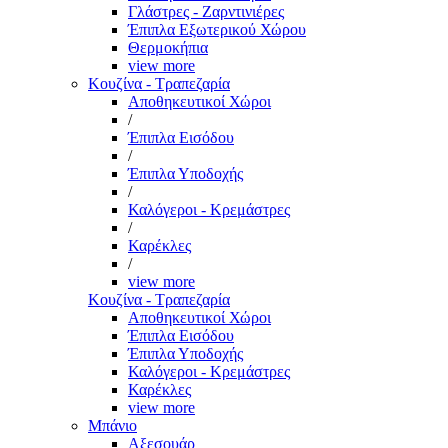
Γλάστρες - Ζαρντινιέρες
Έπιπλα Εξωτερικού Χώρου
Θερμοκήπια
view more
Κουζίνα - Τραπεζαρία
Αποθηκευτικοί Χώροι
/
Έπιπλα Εισόδου
/
Έπιπλα Υποδοχής
/
Καλόγεροι - Κρεμάστρες
/
Καρέκλες
/
view more
Κουζίνα - Τραπεζαρία
Αποθηκευτικοί Χώροι
Έπιπλα Εισόδου
Έπιπλα Υποδοχής
Καλόγεροι - Κρεμάστρες
Καρέκλες
view more
Μπάνιο
Αξεσουάρ