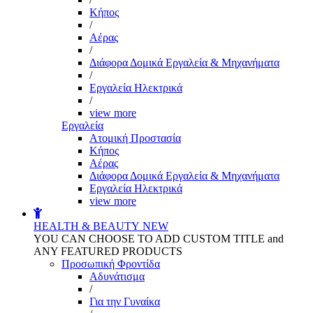
Kήπος
/
Αέρας
/
Διάφορα Δομικά Εργαλεία & Μηχανήματα
/
Εργαλεία Ηλεκτρικά
/
view more
Εργαλεία
Aτομική Προστασία
Kήπος
Αέρας
Διάφορα Δομικά Εργαλεία & Μηχανήματα
Εργαλεία Ηλεκτρικά
view more
HEALTH & BEAUTY
NEW
YOU CAN CHOOSE TO ADD CUSTOM TITLE and
ANY FEATURED PRODUCTS
Προσωπική Φροντίδα
Αδυνάτισμα
/
Για την Γυναίκα