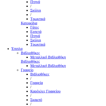
Πτηνά
/
Σκύλοι
/
Τρωκτικά
Κατοικίδια
Γάτες
Ερπετά
Πτηνά
Σκύλοι
Τρωκτικά
Έπιπλα
Βιβλιοθήκες
Μεταλλική Βιβλιοθήκη
Βιβλιοθήκες
Μεταλλική Βιβλιοθήκη
Γραφείο
Βιβλιοθήκες
/
Γραφεία
/
Καρέκλες Γραφείου
/
Σκαμπό
/