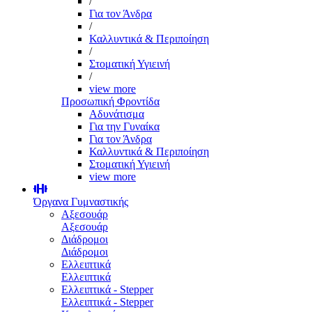
/
Για τον Άνδρα
/
Καλλυντικά & Περιποίηση
/
Στοματική Υγιεινή
/
view more
Προσωπική Φροντίδα
Αδυνάτισμα
Για την Γυναίκα
Για τον Άνδρα
Καλλυντικά & Περιποίηση
Στοματική Υγιεινή
view more
Όργανα Γυμναστικής
Αξεσουάρ
Αξεσουάρ
Διάδρομοι
Διάδρομοι
Ελλειπτικά
Ελλειπτικά
Ελλειπτικά - Stepper
Ελλειπτικά - Stepper