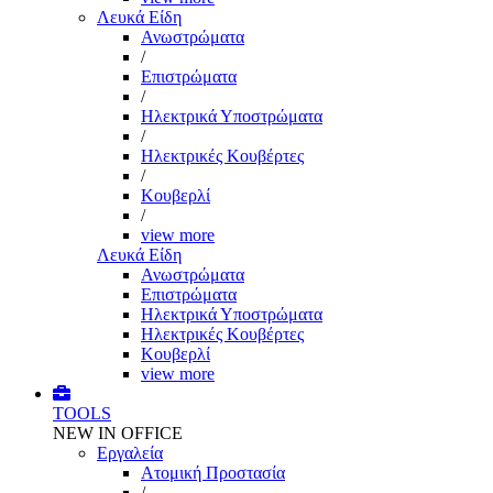
Λευκά Είδη
Ανωστρώματα
/
Επιστρώματα
/
Ηλεκτρικά Υποστρώματα
/
Ηλεκτρικές Κουβέρτες
/
Κουβερλί
/
view more
Λευκά Είδη
Ανωστρώματα
Επιστρώματα
Ηλεκτρικά Υποστρώματα
Ηλεκτρικές Κουβέρτες
Κουβερλί
view more
TOOLS
NEW IN OFFICE
Εργαλεία
Aτομική Προστασία
/