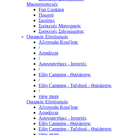
Μικροσυσκευές
Fun Cooking
Πρωινό
Σκούπες
Συσκευές Μαγειρικής
Συσκευές Σιδερώματος
Οικιακός Εξοπλισμός
Αξεσουάρ Κουζίνας
/
Ασφάλεια
/
Αφυγραντήρες - Ιονιστές
/
Είδη Camping - Θαλάσσης
/
Είδη Camping - Ταξιδιού - Θαλάσσης
/
view more
Οικιακός Εξοπλισμός
Αξεσουάρ Κουζίνας
Ασφάλεια
Αφυγραντήρες - Ιονιστές
Είδη Camping - Θαλάσσης
Είδη Camping - Ταξιδιού - Θαλάσσης
view more