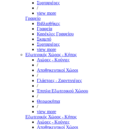
Συρταριέρες
/
view more
Γραφείο
Βιβλιοθήκες
Γραφεία
Καρέκλες Γραφείου
Σκαμπό
Συρταριέρες
view more
Εξωτερικός Χώρος - Κήπος
Αιώρες - Κούνιες
/
Αποθηκευτικοί Χώροι
/
Γλάστρες - Ζαρντινιέρες
/
Έπιπλα Εξωτερικού Χώρου
/
Θερμοκήπια
/
view more
Εξωτερικός Χώρος - Κήπος
Αιώρες - Κούνιες
Αποθηκευτικοί Χώροι