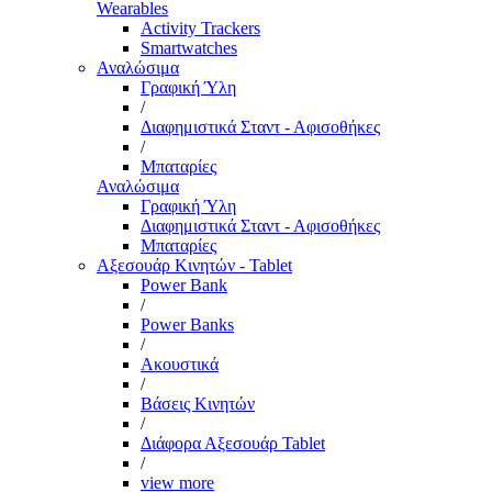
Wearables
Activity Trackers
Smartwatches
Αναλώσιμα
Γραφική Ύλη
/
Διαφημιστικά Σταντ - Αφισοθήκες
/
Μπαταρίες
Αναλώσιμα
Γραφική Ύλη
Διαφημιστικά Σταντ - Αφισοθήκες
Μπαταρίες
Αξεσουάρ Κινητών - Tablet
Power Bank
/
Power Banks
/
Ακουστικά
/
Βάσεις Κινητών
/
Διάφορα Αξεσουάρ Tablet
/
view more