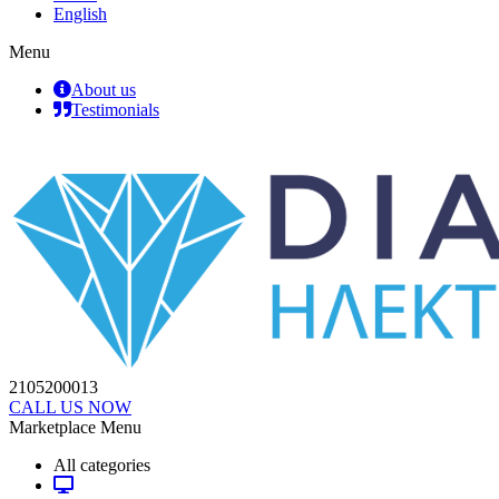
English
Menu
About us
Testimonials
2105200013
CALL US NOW
Marketplace Menu
All categories