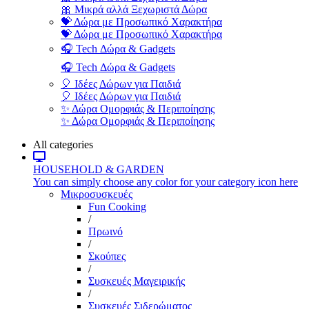
🎀 Μικρά αλλά Ξεχωριστά Δώρα
💝 Δώρα με Προσωπικό Χαρακτήρα
💝 Δώρα με Προσωπικό Χαρακτήρα
🎧 Tech Δώρα & Gadgets
🎧 Tech Δώρα & Gadgets
🎈 Ιδέες Δώρων για Παιδιά
🎈 Ιδέες Δώρων για Παιδιά
✨ Δώρα Ομορφιάς & Περιποίησης
✨ Δώρα Ομορφιάς & Περιποίησης
All categories
HOUSEHOLD & GARDEN
You can simply choose any color for your category icon here
Μικροσυσκευές
Fun Cooking
/
Πρωινό
/
Σκούπες
/
Συσκευές Μαγειρικής
/
Συσκευές Σιδερώματος