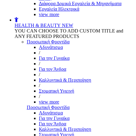
Διάφορα Δομικά Εργαλεία & Μηχανήματα
Εργαλεία Ηλεκτρικά
view more
HEALTH & BEAUTY
NEW
YOU CAN CHOOSE TO ADD CUSTOM TITLE and
ANY FEATURED PRODUCTS
Προσωπική Φροντίδα
Αδυνάτισμα
/
Για την Γυναίκα
/
Για τον Άνδρα
/
Καλλυντικά & Περιποίηση
/
Στοματική Υγιεινή
/
view more
Προσωπική Φροντίδα
Αδυνάτισμα
Για την Γυναίκα
Για τον Άνδρα
Καλλυντικά & Περιποίηση
Στοματική Υγιεινή