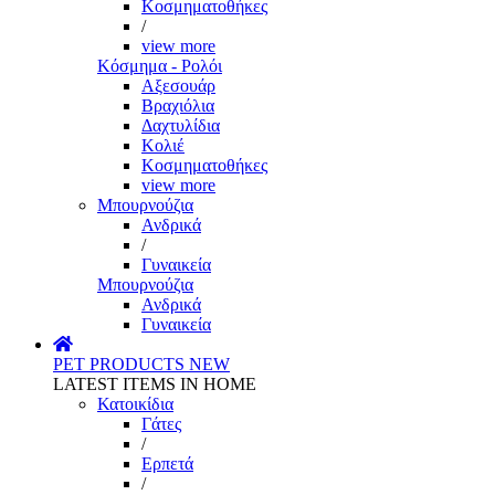
Κοσμηματοθήκες
/
view more
Κόσμημα - Ρολόι
Αξεσουάρ
Βραχιόλια
Δαχτυλίδια
Κολιέ
Κοσμηματοθήκες
view more
Μπουρνούζια
Ανδρικά
/
Γυναικεία
Μπουρνούζια
Ανδρικά
Γυναικεία
PET PRODUCTS
NEW
LATEST ITEMS IN HOME
Κατοικίδια
Γάτες
/
Ερπετά
/