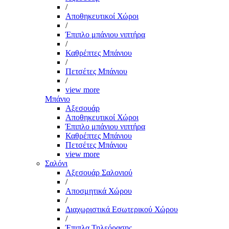
/
Αποθηκευτικοί Χώροι
/
Έπιπλο μπάνιου νιπτήρα
/
Καθρέπτες Μπάνιου
/
Πετσέτες Μπάνιου
/
view more
Μπάνιο
Αξεσουάρ
Αποθηκευτικοί Χώροι
Έπιπλο μπάνιου νιπτήρα
Καθρέπτες Μπάνιου
Πετσέτες Μπάνιου
view more
Σαλόνι
Αξεσουάρ Σαλονιού
/
Αποσμητικά Χώρου
/
Διαχωριστικά Εσωτερικού Χώρου
/
Έπιπλα Τηλεόρασης