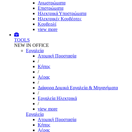
Ανωστρώματα
Επιστρώματα
Ηλεκτρικά Υποστρώματα
Ηλεκτρικές Κουβέρτες
Κουβερλί
view more
TOOLS
NEW IN OFFICE
Εργαλεία
Aτομική Προστασία
/
Kήπος
/
Αέρας
/
Διάφορα Δομικά Εργαλεία & Μηχανήματα
/
Εργαλεία Ηλεκτρικά
/
view more
Εργαλεία
Aτομική Προστασία
Kήπος
Αέρας