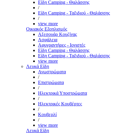
Είδη Camping - Θαλάσσης
/
Είδη Camping - Ταξιδιού - Θαλάσσης
/
view more
Οικιακός Εξοπλισμός
Αξεσουάρ Κουζίνας
Ασφάλεια
Αφυγραντήρες - Ιονιστές
Είδη Camping - Θαλάσσης
Είδη Camping - Ταξιδιού - Θαλάσσης
view more
Λευκά Είδη
Ανωστρώματα
/
Επιστρώματα
/
Ηλεκτρικά Υποστρώματα
/
Ηλεκτρικές Κουβέρτες
/
Κουβερλί
/
view more
Λευκά Είδη