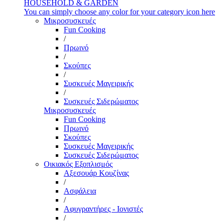
HOUSEHOLD & GARDEN
You can simply choose any color for your category icon here
Μικροσυσκευές
Fun Cooking
/
Πρωινό
/
Σκούπες
/
Συσκευές Μαγειρικής
/
Συσκευές Σιδερώματος
Μικροσυσκευές
Fun Cooking
Πρωινό
Σκούπες
Συσκευές Μαγειρικής
Συσκευές Σιδερώματος
Οικιακός Εξοπλισμός
Αξεσουάρ Κουζίνας
/
Ασφάλεια
/
Αφυγραντήρες - Ιονιστές
/