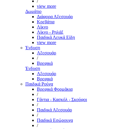
/
view more
Δωμάτιο
Διάφορα Αξεσουάρ
Κρεβάτια
Λίκνο
Λίκνο - Ρηλάξ
Παιδικά Λευκά Είδη
view more
Ένδυση
Αξεσουάρ
/
Βρεφικά
Ένδυση
Αξεσουάρ
Βρεφικά
Παιδικά Ρούχα
Βρεφικά Φορμάκια
/
Γάντια - Κασκόλ - Σκούφοι
/
Παιδικά Αξεσουάρ
/
Παιδικά Εσώρουχα
/