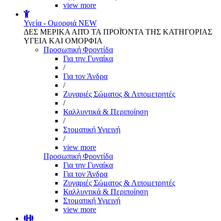
view more
Υγεία - Ομορφιά
NEW
ΔΕΣ ΜΕΡΙΚΑ ΑΠΌ ΤΑ ΠΡΟΪΌΝΤΑ ΤΗΣ ΚΑΤΗΓΟΡΙΑΣ
ΥΓΕΙΑ ΚΑΙ ΟΜΟΡΦΙΑ
Προσωπική Φροντίδα
Για την Γυναίκα
/
Για τον Άνδρα
/
Ζυγαριές Σώματος & Λιπομετρητές
/
Καλλυντικά & Περιποίηση
/
Στοματική Υγιεινή
/
view more
Προσωπική Φροντίδα
Για την Γυναίκα
Για τον Άνδρα
Ζυγαριές Σώματος & Λιπομετρητές
Καλλυντικά & Περιποίηση
Στοματική Υγιεινή
view more