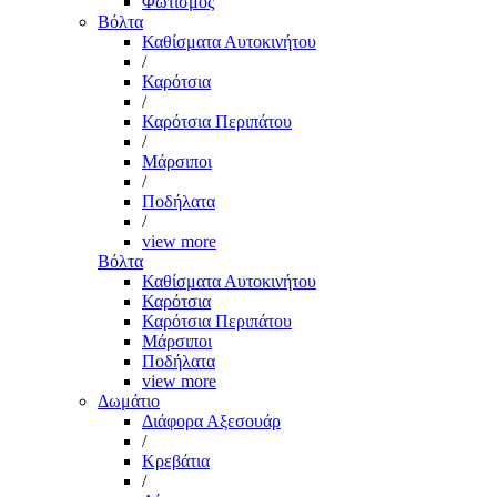
Φωτισμός
Βόλτα
Καθίσματα Αυτοκινήτου
/
Καρότσια
/
Καρότσια Περιπάτου
/
Μάρσιποι
/
Ποδήλατα
/
view more
Βόλτα
Καθίσματα Αυτοκινήτου
Καρότσια
Καρότσια Περιπάτου
Μάρσιποι
Ποδήλατα
view more
Δωμάτιο
Διάφορα Αξεσουάρ
/
Κρεβάτια
/