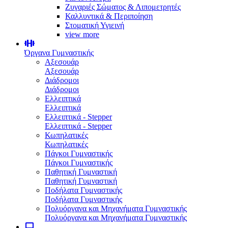
Ζυγαριές Σώματος & Λιπομετρητές
Καλλυντικά & Περιποίηση
Στοματική Υγιεινή
view more
Όργανα Γυμναστικής
Αξεσουάρ
Αξεσουάρ
Διάδρομοι
Διάδρομοι
Ελλειπτικά
Ελλειπτικά
Ελλειπτικά - Stepper
Ελλειπτικά - Stepper
Κωπηλατικές
Κωπηλατικές
Πάγκοι Γυμναστικής
Πάγκοι Γυμναστικής
Παθητική Γυμναστική
Παθητική Γυμναστική
Ποδήλατα Γυμναστικής
Ποδήλατα Γυμναστικής
Πολυόργανα και Μηχανήματα Γυμναστικής
Πολυόργανα και Μηχανήματα Γυμναστικής