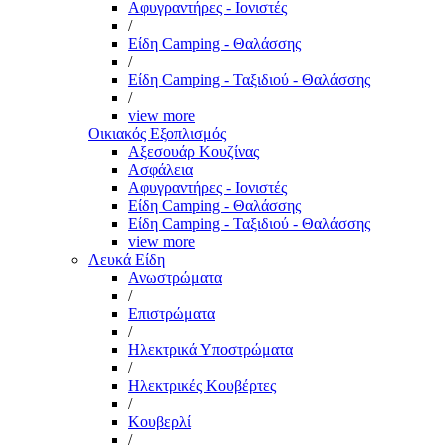
Αφυγραντήρες - Ιονιστές
/
Είδη Camping - Θαλάσσης
/
Είδη Camping - Ταξιδιού - Θαλάσσης
/
view more
Οικιακός Εξοπλισμός
Αξεσουάρ Κουζίνας
Ασφάλεια
Αφυγραντήρες - Ιονιστές
Είδη Camping - Θαλάσσης
Είδη Camping - Ταξιδιού - Θαλάσσης
view more
Λευκά Είδη
Ανωστρώματα
/
Επιστρώματα
/
Ηλεκτρικά Υποστρώματα
/
Ηλεκτρικές Κουβέρτες
/
Κουβερλί
/