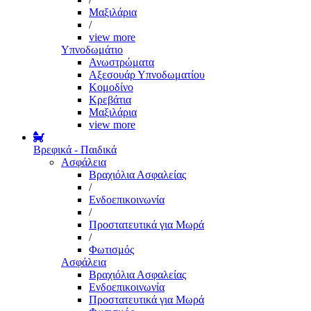
Μαξιλάρια
/
view more
Υπνοδωμάτιο
Ανωστρώματα
Αξεσουάρ Υπνοδωματίου
Κομοδίνο
Κρεβάτια
Μαξιλάρια
view more
Βρεφικά - Παιδικά
Ασφάλεια
Βραχιόλια Ασφαλείας
/
Ενδοεπικοινωνία
/
Προστατευτικά για Μωρά
/
Φωτισμός
Ασφάλεια
Βραχιόλια Ασφαλείας
Ενδοεπικοινωνία
Προστατευτικά για Μωρά