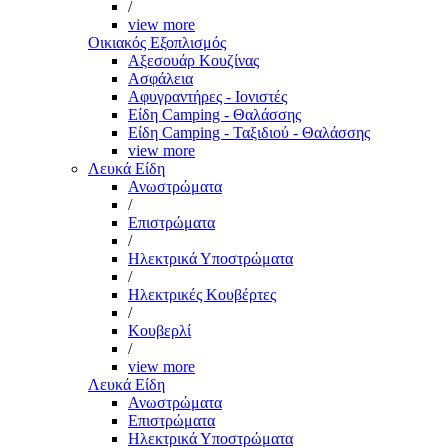
/
view more
Οικιακός Εξοπλισμός
Αξεσουάρ Κουζίνας
Ασφάλεια
Αφυγραντήρες - Ιονιστές
Είδη Camping - Θαλάσσης
Είδη Camping - Ταξιδιού - Θαλάσσης
view more
Λευκά Είδη
Ανωστρώματα
/
Επιστρώματα
/
Ηλεκτρικά Υποστρώματα
/
Ηλεκτρικές Κουβέρτες
/
Κουβερλί
/
view more
Λευκά Είδη
Ανωστρώματα
Επιστρώματα
Ηλεκτρικά Υποστρώματα