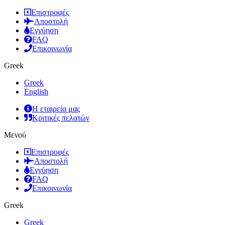
Επιστροφές
Αποστολή
Εγγύηση
FAQ
Επικοινωνία
Greek
Greek
English
Η εταιρεία μας
Κριτικές πελατών
Μενού
Επιστροφές
Αποστολή
Εγγύηση
FAQ
Επικοινωνία
Greek
Greek