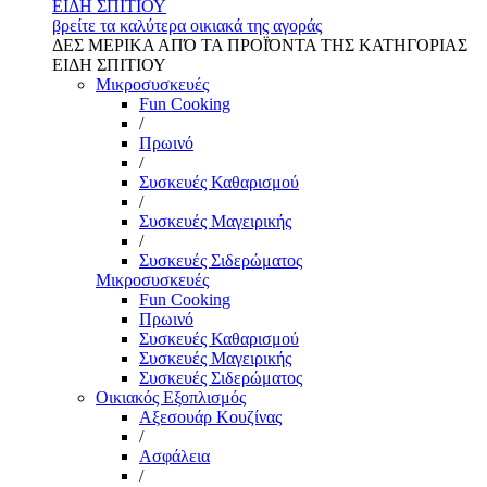
ΕΙΔΗ ΣΠΙΤΙΟΥ
βρείτε τα καλύτερα οικιακά της αγοράς
ΔΕΣ ΜΕΡΙΚΑ ΑΠΌ ΤΑ ΠΡΟΪΌΝΤΑ ΤΗΣ ΚΑΤΗΓΟΡΙΑΣ
ΕΙΔΗ ΣΠΙΤΙΟΥ
Μικροσυσκευές
Fun Cooking
/
Πρωινό
/
Συσκευές Καθαρισμού
/
Συσκευές Μαγειρικής
/
Συσκευές Σιδερώματος
Μικροσυσκευές
Fun Cooking
Πρωινό
Συσκευές Καθαρισμού
Συσκευές Μαγειρικής
Συσκευές Σιδερώματος
Οικιακός Εξοπλισμός
Αξεσουάρ Κουζίνας
/
Ασφάλεια
/