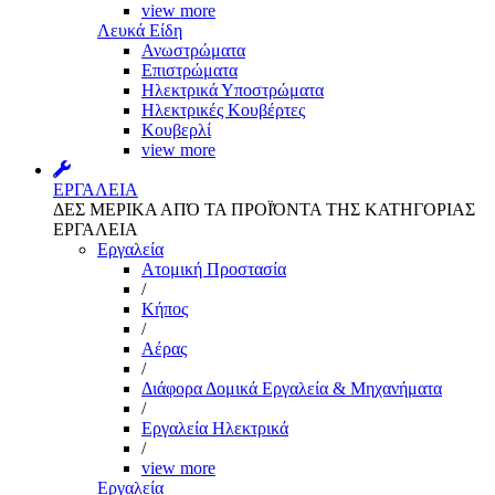
view more
Λευκά Είδη
Ανωστρώματα
Επιστρώματα
Ηλεκτρικά Υποστρώματα
Ηλεκτρικές Κουβέρτες
Κουβερλί
view more
ΕΡΓΑΛΕΙΑ
ΔΕΣ ΜΕΡΙΚΑ ΑΠΌ ΤΑ ΠΡΟΪΌΝΤΑ ΤΗΣ ΚΑΤΗΓΟΡΙΑΣ
ΕΡΓΑΛΕΙΑ
Εργαλεία
Aτομική Προστασία
/
Kήπος
/
Αέρας
/
Διάφορα Δομικά Εργαλεία & Μηχανήματα
/
Εργαλεία Ηλεκτρικά
/
view more
Εργαλεία