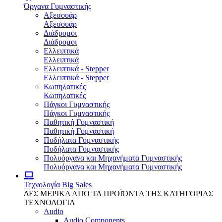
Όργανα Γυμναστικής
Αξεσουάρ
Αξεσουάρ
Διάδρομοι
Διάδρομοι
Ελλειπτικά
Ελλειπτικά
Ελλειπτικά - Stepper
Ελλειπτικά - Stepper
Κωπηλατικές
Κωπηλατικές
Πάγκοι Γυμναστικής
Πάγκοι Γυμναστικής
Παθητική Γυμναστική
Παθητική Γυμναστική
Ποδήλατα Γυμναστικής
Ποδήλατα Γυμναστικής
Πολυόργανα και Μηχανήματα Γυμναστικής
Πολυόργανα και Μηχανήματα Γυμναστικής
Τεχνολογία
Big Sales
ΔΕΣ ΜΕΡΙΚΑ ΑΠΌ ΤΑ ΠΡΟΪΌΝΤΑ ΤΗΣ ΚΑΤΗΓΟΡΙΑΣ
ΤΕΧΝΟΛΟΓΙΑ
Audio
Audio Components