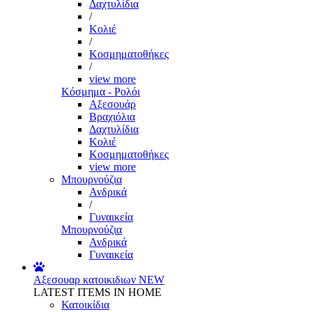
Δαχτυλίδια
/
Κολιέ
/
Κοσμηματοθήκες
/
view more
Κόσμημα - Ρολόι
Αξεσουάρ
Βραχιόλια
Δαχτυλίδια
Κολιέ
Κοσμηματοθήκες
view more
Μπουρνούζια
Ανδρικά
/
Γυναικεία
Μπουρνούζια
Ανδρικά
Γυναικεία
Αξεσουαρ κατοικιδιων
NEW
LATEST ITEMS IN HOME
Κατοικίδια