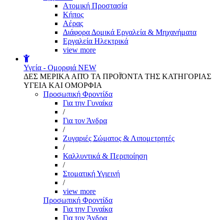
Aτομική Προστασία
Kήπος
Αέρας
Διάφορα Δομικά Εργαλεία & Μηχανήματα
Εργαλεία Ηλεκτρικά
view more
Υγεία - Ομορφιά
NEW
ΔΕΣ ΜΕΡΙΚΑ ΑΠΌ ΤΑ ΠΡΟΪΌΝΤΑ ΤΗΣ ΚΑΤΗΓΟΡΙΑΣ
ΥΓΕΙΑ ΚΑΙ ΟΜΟΡΦΙΑ
Προσωπική Φροντίδα
Για την Γυναίκα
/
Για τον Άνδρα
/
Ζυγαριές Σώματος & Λιπομετρητές
/
Καλλυντικά & Περιποίηση
/
Στοματική Υγιεινή
/
view more
Προσωπική Φροντίδα
Για την Γυναίκα
Για τον Άνδρα