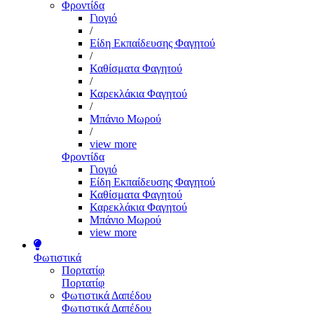
Φροντίδα
Γιογιό
/
Είδη Εκπαίδευσης Φαγητού
/
Καθίσματα Φαγητού
/
Καρεκλάκια Φαγητού
/
Μπάνιο Μωρού
/
view more
Φροντίδα
Γιογιό
Είδη Εκπαίδευσης Φαγητού
Καθίσματα Φαγητού
Καρεκλάκια Φαγητού
Μπάνιο Μωρού
view more
Φωτιστικά
Πορτατίφ
Πορτατίφ
Φωτιστικά Δαπέδου
Φωτιστικά Δαπέδου