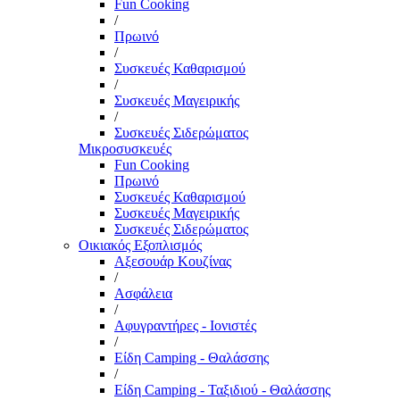
Fun Cooking
/
Πρωινό
/
Συσκευές Καθαρισμού
/
Συσκευές Μαγειρικής
/
Συσκευές Σιδερώματος
Μικροσυσκευές
Fun Cooking
Πρωινό
Συσκευές Καθαρισμού
Συσκευές Μαγειρικής
Συσκευές Σιδερώματος
Οικιακός Εξοπλισμός
Αξεσουάρ Κουζίνας
/
Ασφάλεια
/
Αφυγραντήρες - Ιονιστές
/
Είδη Camping - Θαλάσσης
/
Είδη Camping - Ταξιδιού - Θαλάσσης