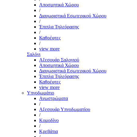
Αποσμητικά Χώρου
/
Διαχωριστικά Εσωτερικού Χώρου
/
Έπιπλα Τηλεόρασης
/
Καθρέφτες
/
view more
Σαλόνι
Αξεσουάρ Σαλονιού
Αποσμητικά Χώρου
Διαχωριστικά Εσωτερικού Χώρου
Έπιπλα Τηλεόρασης
Καθρέφτες
view more
Υπνοδωμάτιο
Ανωστρώματα
/
Αξεσουάρ Υπνοδωματίου
/
Κομοδίνο
/
Κρεβάτια
/