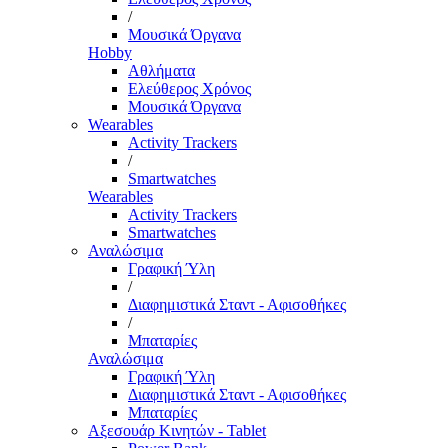
/
Μουσικά Όργανα
Hobby
Αθλήματα
Ελεύθερος Χρόνος
Μουσικά Όργανα
Wearables
Activity Trackers
/
Smartwatches
Wearables
Activity Trackers
Smartwatches
Αναλώσιμα
Γραφική Ύλη
/
Διαφημιστικά Σταντ - Αφισοθήκες
/
Μπαταρίες
Αναλώσιμα
Γραφική Ύλη
Διαφημιστικά Σταντ - Αφισοθήκες
Μπαταρίες
Αξεσουάρ Κινητών - Tablet