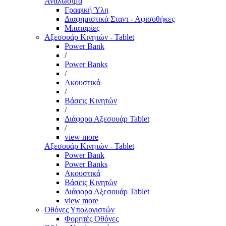
Αναλώσιμα
Γραφική Ύλη
Διαφημιστικά Σταντ - Αφισοθήκες
Μπαταρίες
Αξεσουάρ Κινητών - Tablet
Power Bank
/
Power Banks
/
Ακουστικά
/
Βάσεις Κινητών
/
Διάφορα Αξεσουάρ Tablet
/
view more
Αξεσουάρ Κινητών - Tablet
Power Bank
Power Banks
Ακουστικά
Βάσεις Κινητών
Διάφορα Αξεσουάρ Tablet
view more
Οθόνες Υπολογιστών
Φορητές Οθόνες