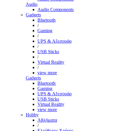
Audio
Audio Components
Gadgets
Bluetooth
/
Gaming
/
UPS & Αξεσουάρ
/
USB Sticks
/
Virtual Reality
/
view more
Gadgets
Bluetooth
Gaming
UPS & Αξεσουάρ
USB Sticks
Virtual Reality
view more
Hobby
Αθλήματα
/
Ελεύθερος Χρόνος