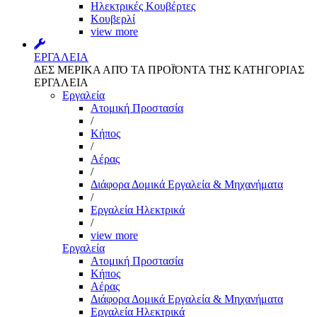
Ηλεκτρικές Κουβέρτες
Κουβερλί
view more
ΕΡΓΑΛΕΙΑ
ΔΕΣ ΜΕΡΙΚΑ ΑΠΌ ΤΑ ΠΡΟΪΌΝΤΑ ΤΗΣ ΚΑΤΗΓΟΡΙΑΣ
ΕΡΓΑΛΕΙΑ
Εργαλεία
Aτομική Προστασία
/
Kήπος
/
Αέρας
/
Διάφορα Δομικά Εργαλεία & Μηχανήματα
/
Εργαλεία Ηλεκτρικά
/
view more
Εργαλεία
Aτομική Προστασία
Kήπος
Αέρας
Διάφορα Δομικά Εργαλεία & Μηχανήματα
Εργαλεία Ηλεκτρικά