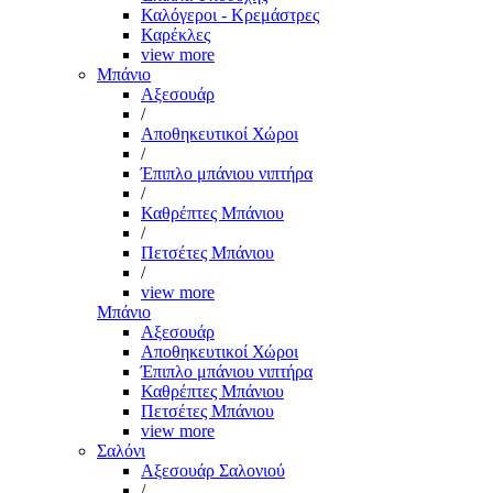
Καλόγεροι - Κρεμάστρες
Καρέκλες
view more
Μπάνιο
Αξεσουάρ
/
Αποθηκευτικοί Χώροι
/
Έπιπλο μπάνιου νιπτήρα
/
Καθρέπτες Μπάνιου
/
Πετσέτες Μπάνιου
/
view more
Μπάνιο
Αξεσουάρ
Αποθηκευτικοί Χώροι
Έπιπλο μπάνιου νιπτήρα
Καθρέπτες Μπάνιου
Πετσέτες Μπάνιου
view more
Σαλόνι
Αξεσουάρ Σαλονιού
/