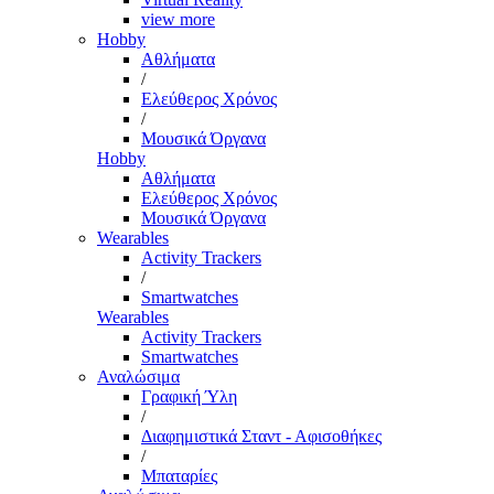
view more
Hobby
Αθλήματα
/
Ελεύθερος Χρόνος
/
Μουσικά Όργανα
Hobby
Αθλήματα
Ελεύθερος Χρόνος
Μουσικά Όργανα
Wearables
Activity Trackers
/
Smartwatches
Wearables
Activity Trackers
Smartwatches
Αναλώσιμα
Γραφική Ύλη
/
Διαφημιστικά Σταντ - Αφισοθήκες
/
Μπαταρίες