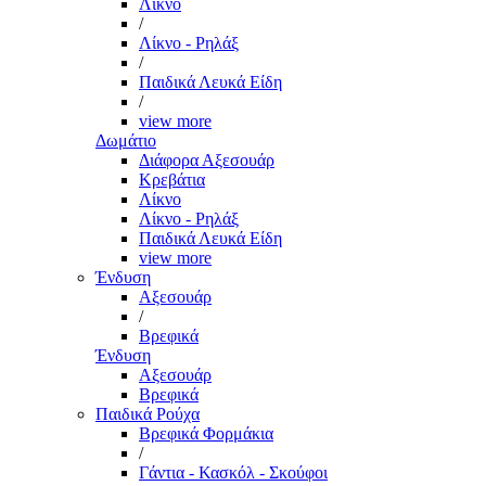
Λίκνο
/
Λίκνο - Ρηλάξ
/
Παιδικά Λευκά Είδη
/
view more
Δωμάτιο
Διάφορα Αξεσουάρ
Κρεβάτια
Λίκνο
Λίκνο - Ρηλάξ
Παιδικά Λευκά Είδη
view more
Ένδυση
Αξεσουάρ
/
Βρεφικά
Ένδυση
Αξεσουάρ
Βρεφικά
Παιδικά Ρούχα
Βρεφικά Φορμάκια
/
Γάντια - Κασκόλ - Σκούφοι