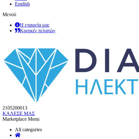
English
Μενού
Η εταιρεία μας
Κριτικές πελατών
2105200013
ΚΑΛΕΣΕ ΜΑΣ
Marketplace Menu
All categories