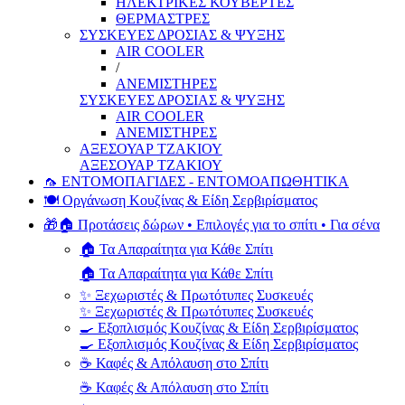
ΗΛΕΚΤΡΙΚΕΣ ΚΟΥΒΕΡΤΕΣ
ΘΕΡΜΑΣΤΡΕΣ
ΣΥΣΚΕΥΕΣ ΔΡΟΣΙΑΣ & ΨΥΞΗΣ
AIR COOLER
/
ΑΝΕΜΙΣΤΗΡΕΣ
ΣΥΣΚΕΥΕΣ ΔΡΟΣΙΑΣ & ΨΥΞΗΣ
AIR COOLER
ΑΝΕΜΙΣΤΗΡΕΣ
ΑΞΕΣΟΥΑΡ ΤΖΑΚΙΟΥ
ΑΞΕΣΟΥΑΡ ΤΖΑΚΙΟΥ
🦟 ΕΝΤΟΜΟΠΑΓΙΔΕΣ - ΕΝΤΟΜΟΑΠΩΘΗΤΙΚΑ
🍽️ Οργάνωση Κουζίνας & Είδη Σερβιρίσματος
🎁🏠 Προτάσεις δώρων • Επιλογές για το σπίτι • Για σένα
🏠 Τα Απαραίτητα για Κάθε Σπίτι
🏠 Τα Απαραίτητα για Κάθε Σπίτι
✨ Ξεχωριστές & Πρωτότυπες Συσκευές
✨ Ξεχωριστές & Πρωτότυπες Συσκευές
🍳 Εξοπλισμός Κουζίνας & Είδη Σερβιρίσματος
🍳 Εξοπλισμός Κουζίνας & Είδη Σερβιρίσματος
☕ Καφές & Απόλαυση στο Σπίτι
☕ Καφές & Απόλαυση στο Σπίτι