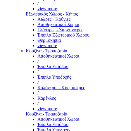
/
view more
Εξωτερικός Χώρος - Κήπος
Αιώρες - Κούνιες
Αποθηκευτικοί Χώροι
Γλάστρες - Ζαρντινιέρες
Έπιπλα Εξωτερικού Χώρου
Θερμοκήπια
view more
Κουζίνα - Τραπεζαρία
Αποθηκευτικοί Χώροι
/
Έπιπλα Εισόδου
/
Έπιπλα Υποδοχής
/
Καλόγεροι - Κρεμάστρες
/
Καρέκλες
/
view more
Κουζίνα - Τραπεζαρία
Αποθηκευτικοί Χώροι
Έπιπλα Εισόδου
Έπιπλα Υποδοχής