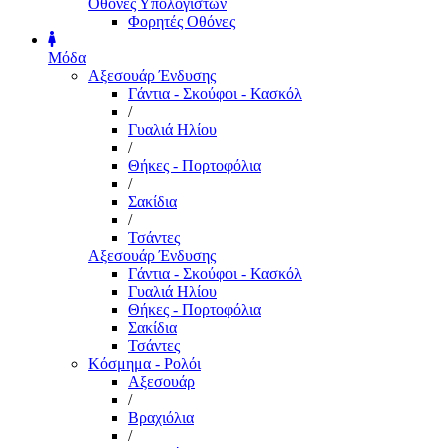
Οθόνες Υπολογιστών
Φορητές Οθόνες
Μόδα
Αξεσουάρ Ένδυσης
Γάντια - Σκούφοι - Κασκόλ
/
Γυαλιά Ηλίου
/
Θήκες - Πορτοφόλια
/
Σακίδια
/
Τσάντες
Αξεσουάρ Ένδυσης
Γάντια - Σκούφοι - Κασκόλ
Γυαλιά Ηλίου
Θήκες - Πορτοφόλια
Σακίδια
Τσάντες
Κόσμημα - Ρολόι
Αξεσουάρ
/
Βραχιόλια
/