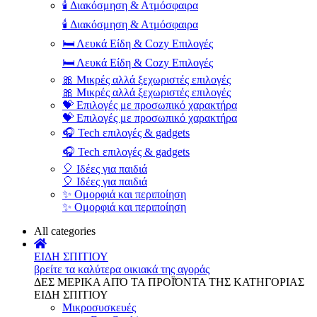
🕯️ Διακόσμηση & Ατμόσφαιρα
🕯️ Διακόσμηση & Ατμόσφαιρα
🛏️ Λευκά Είδη & Cozy Επιλογές
🛏️ Λευκά Είδη & Cozy Επιλογές
🎀 Μικρές αλλά ξεχωριστές επιλογές
🎀 Μικρές αλλά ξεχωριστές επιλογές
💝 Επιλογές με προσωπικό χαρακτήρα
💝 Επιλογές με προσωπικό χαρακτήρα
🎧 Tech επιλογές & gadgets
🎧 Tech επιλογές & gadgets
🎈 Ιδέες για παιδιά
🎈 Ιδέες για παιδιά
✨ Ομορφιά και περιποίηση
✨ Ομορφιά και περιποίηση
All categories
ΕΙΔΗ ΣΠΙΤΙΟΥ
βρείτε τα καλύτερα οικιακά της αγοράς
ΔΕΣ ΜΕΡΙΚΑ ΑΠΌ ΤΑ ΠΡΟΪΌΝΤΑ ΤΗΣ ΚΑΤΗΓΟΡΙΑΣ
ΕΙΔΗ ΣΠΙΤΙΟΥ
Μικροσυσκευές