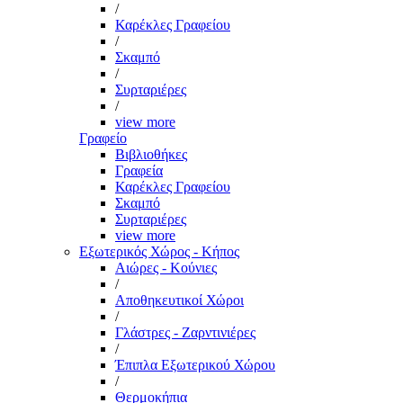
/
Καρέκλες Γραφείου
/
Σκαμπό
/
Συρταριέρες
/
view more
Γραφείο
Βιβλιοθήκες
Γραφεία
Καρέκλες Γραφείου
Σκαμπό
Συρταριέρες
view more
Εξωτερικός Χώρος - Κήπος
Αιώρες - Κούνιες
/
Αποθηκευτικοί Χώροι
/
Γλάστρες - Ζαρντινιέρες
/
Έπιπλα Εξωτερικού Χώρου
/
Θερμοκήπια