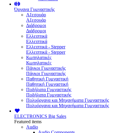
Όργανα Γυμναστικής
Αξεσουάρ
Αξεσουάρ
Διάδρομοι
Διάδρομοι
Ελλειπτικά
Ελλειπτικά
Ελλειπτικά - Stepper
Ελλειπτικά - Stepper
Κωπηλατικές
Κωπηλατικές
Πάγκοι Γυμναστικής
Πάγκοι Γυμναστικής
Παθητική Γυμναστική
Παθητική Γυμναστική
Ποδήλατα Γυμναστικής
Ποδήλατα Γυμναστικής
Πολυόργανα και Μηχανήματα Γυμναστικής
Πολυόργανα και Μηχανήματα Γυμναστικής
ELECTRONICS
Big Sales
Featured items
Audio
Audio Components