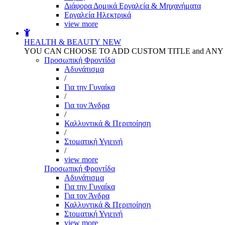
Διάφορα Δομικά Εργαλεία & Μηχανήματα
Εργαλεία Ηλεκτρικά
view more
HEALTH & BEAUTY
NEW
YOU CAN CHOOSE TO ADD CUSTOM TITLE and AN
Προσωπική Φροντίδα
Αδυνάτισμα
/
Για την Γυναίκα
/
Για τον Άνδρα
/
Καλλυντικά & Περιποίηση
/
Στοματική Υγιεινή
/
view more
Προσωπική Φροντίδα
Αδυνάτισμα
Για την Γυναίκα
Για τον Άνδρα
Καλλυντικά & Περιποίηση
Στοματική Υγιεινή
view more