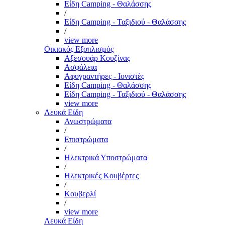
Είδη Camping - Θαλάσσης
/
Είδη Camping - Ταξιδιού - Θαλάσσης
/
view more
Οικιακός Εξοπλισμός
Αξεσουάρ Κουζίνας
Ασφάλεια
Αφυγραντήρες - Ιονιστές
Είδη Camping - Θαλάσσης
Είδη Camping - Ταξιδιού - Θαλάσσης
view more
Λευκά Είδη
Ανωστρώματα
/
Επιστρώματα
/
Ηλεκτρικά Υποστρώματα
/
Ηλεκτρικές Κουβέρτες
/
Κουβερλί
/
view more
Λευκά Είδη