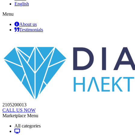
English
Menu
About us
Testimonials
2105200013
CALL US NOW
Marketplace Menu
All categories