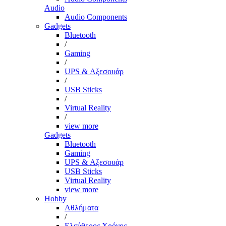
Audio
Audio Components
Gadgets
Bluetooth
/
Gaming
/
UPS & Αξεσουάρ
/
USB Sticks
/
Virtual Reality
/
view more
Gadgets
Bluetooth
Gaming
UPS & Αξεσουάρ
USB Sticks
Virtual Reality
view more
Hobby
Αθλήματα
/
Ελεύθερος Χρόνος