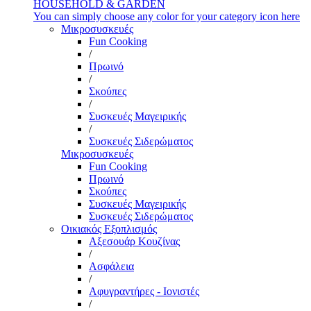
HOUSEHOLD & GARDEN
You can simply choose any color for your category icon here
Μικροσυσκευές
Fun Cooking
/
Πρωινό
/
Σκούπες
/
Συσκευές Μαγειρικής
/
Συσκευές Σιδερώματος
Μικροσυσκευές
Fun Cooking
Πρωινό
Σκούπες
Συσκευές Μαγειρικής
Συσκευές Σιδερώματος
Οικιακός Εξοπλισμός
Αξεσουάρ Κουζίνας
/
Ασφάλεια
/
Αφυγραντήρες - Ιονιστές
/