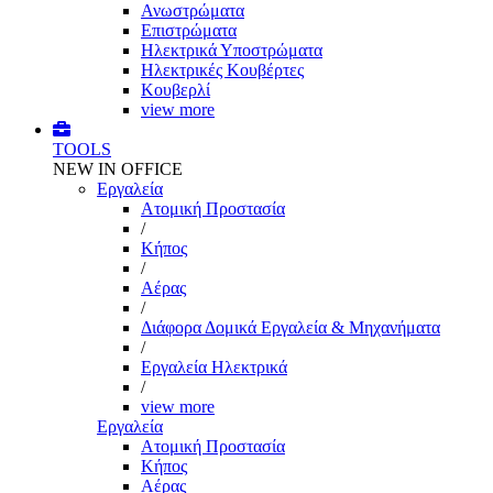
Ανωστρώματα
Επιστρώματα
Ηλεκτρικά Υποστρώματα
Ηλεκτρικές Κουβέρτες
Κουβερλί
view more
TOOLS
NEW IN OFFICE
Εργαλεία
Aτομική Προστασία
/
Kήπος
/
Αέρας
/
Διάφορα Δομικά Εργαλεία & Μηχανήματα
/
Εργαλεία Ηλεκτρικά
/
view more
Εργαλεία
Aτομική Προστασία
Kήπος
Αέρας