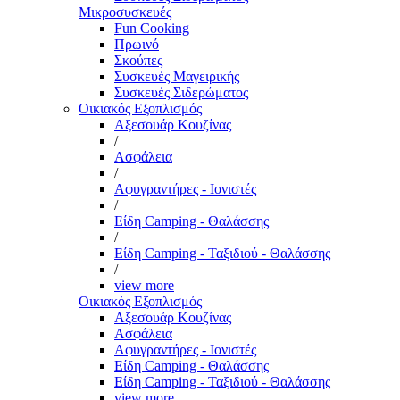
Μικροσυσκευές
Fun Cooking
Πρωινό
Σκούπες
Συσκευές Μαγειρικής
Συσκευές Σιδερώματος
Οικιακός Εξοπλισμός
Αξεσουάρ Κουζίνας
/
Ασφάλεια
/
Αφυγραντήρες - Ιονιστές
/
Είδη Camping - Θαλάσσης
/
Είδη Camping - Ταξιδιού - Θαλάσσης
/
view more
Οικιακός Εξοπλισμός
Αξεσουάρ Κουζίνας
Ασφάλεια
Αφυγραντήρες - Ιονιστές
Είδη Camping - Θαλάσσης
Είδη Camping - Ταξιδιού - Θαλάσσης
view more