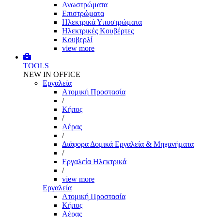
Ανωστρώματα
Επιστρώματα
Ηλεκτρικά Υποστρώματα
Ηλεκτρικές Κουβέρτες
Κουβερλί
view more
TOOLS
NEW IN OFFICE
Εργαλεία
Aτομική Προστασία
/
Kήπος
/
Αέρας
/
Διάφορα Δομικά Εργαλεία & Μηχανήματα
/
Εργαλεία Ηλεκτρικά
/
view more
Εργαλεία
Aτομική Προστασία
Kήπος
Αέρας