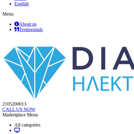
English
Menu
About us
Testimonials
2105200013
CALL US NOW
Marketplace Menu
All categories