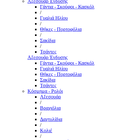
Αξεσουάρ Ένδυσης
Γάντια - Σκούφοι - Κασκόλ
/
Γυαλιά Ηλίου
/
Θήκες - Πορτοφόλια
/
Σακίδια
/
Τσάντες
Αξεσουάρ Ένδυσης
Γάντια - Σκούφοι - Κασκόλ
Γυαλιά Ηλίου
Θήκες - Πορτοφόλια
Σακίδια
Τσάντες
Κόσμημα - Ρολόι
Αξεσουάρ
/
Βραχιόλια
/
Δαχτυλίδια
/
Κολιέ
/