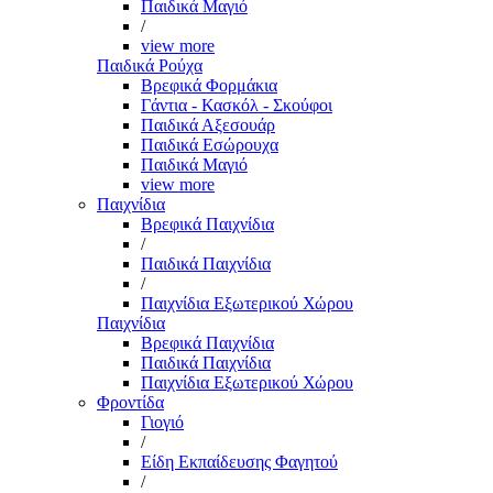
Παιδικά Μαγιό
/
view more
Παιδικά Ρούχα
Βρεφικά Φορμάκια
Γάντια - Κασκόλ - Σκούφοι
Παιδικά Αξεσουάρ
Παιδικά Εσώρουχα
Παιδικά Μαγιό
view more
Παιχνίδια
Βρεφικά Παιχνίδια
/
Παιδικά Παιχνίδια
/
Παιχνίδια Εξωτερικού Χώρου
Παιχνίδια
Βρεφικά Παιχνίδια
Παιδικά Παιχνίδια
Παιχνίδια Εξωτερικού Χώρου
Φροντίδα
Γιογιό
/
Είδη Εκπαίδευσης Φαγητού
/