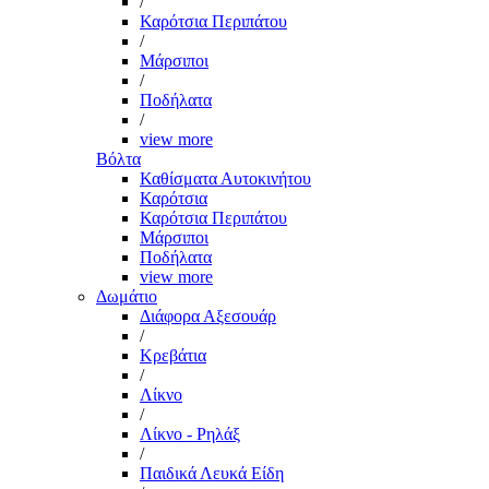
/
Καρότσια Περιπάτου
/
Μάρσιποι
/
Ποδήλατα
/
view more
Βόλτα
Καθίσματα Αυτοκινήτου
Καρότσια
Καρότσια Περιπάτου
Μάρσιποι
Ποδήλατα
view more
Δωμάτιο
Διάφορα Αξεσουάρ
/
Κρεβάτια
/
Λίκνο
/
Λίκνο - Ρηλάξ
/
Παιδικά Λευκά Είδη