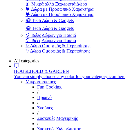
🎀 Μικρά αλλά Ξεχωριστά Δώρα
💝 Δώρα με Προσωπικό Χαρακτήρα
💝 Δώρα με Προσωπικό Χαρακτήρα
🎧 Tech Δώρα & Gadgets
🎧 Tech Δώρα & Gadgets
🎈 Ιδέες Δώρων για Παιδιά
🎈 Ιδέες Δώρων για Παιδιά
✨ Δώρα Ομορφιάς & Περιποίησης
✨ Δώρα Ομορφιάς & Περιποίησης
All categories
HOUSEHOLD & GARDEN
You can simply choose any color for your category icon here
Μικροσυσκευές
Fun Cooking
/
Πρωινό
/
Σκούπες
/
Συσκευές Μαγειρικής
/
Συσκευές Σιδερώματος