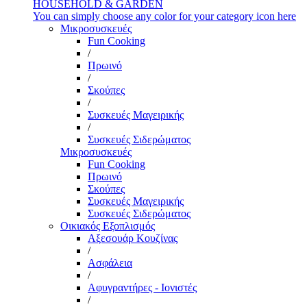
HOUSEHOLD & GARDEN
You can simply choose any color for your category icon here
Μικροσυσκευές
Fun Cooking
/
Πρωινό
/
Σκούπες
/
Συσκευές Μαγειρικής
/
Συσκευές Σιδερώματος
Μικροσυσκευές
Fun Cooking
Πρωινό
Σκούπες
Συσκευές Μαγειρικής
Συσκευές Σιδερώματος
Οικιακός Εξοπλισμός
Αξεσουάρ Κουζίνας
/
Ασφάλεια
/
Αφυγραντήρες - Ιονιστές
/