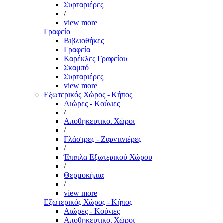
Συρταριέρες
/
view more
Γραφείο
Βιβλιοθήκες
Γραφεία
Καρέκλες Γραφείου
Σκαμπό
Συρταριέρες
view more
Εξωτερικός Χώρος - Κήπος
Αιώρες - Κούνιες
/
Αποθηκευτικοί Χώροι
/
Γλάστρες - Ζαρντινιέρες
/
Έπιπλα Εξωτερικού Χώρου
/
Θερμοκήπια
/
view more
Εξωτερικός Χώρος - Κήπος
Αιώρες - Κούνιες
Αποθηκευτικοί Χώροι