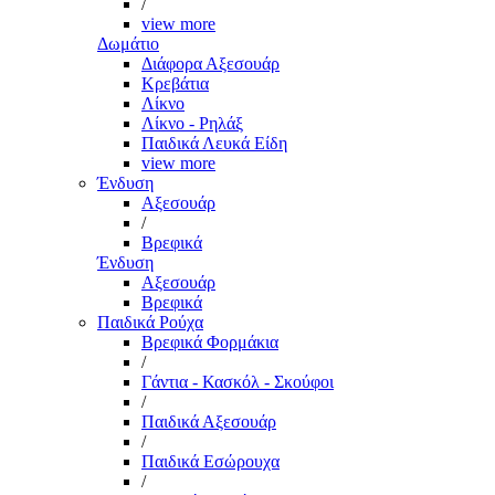
/
view more
Δωμάτιο
Διάφορα Αξεσουάρ
Κρεβάτια
Λίκνο
Λίκνο - Ρηλάξ
Παιδικά Λευκά Είδη
view more
Ένδυση
Αξεσουάρ
/
Βρεφικά
Ένδυση
Αξεσουάρ
Βρεφικά
Παιδικά Ρούχα
Βρεφικά Φορμάκια
/
Γάντια - Κασκόλ - Σκούφοι
/
Παιδικά Αξεσουάρ
/
Παιδικά Εσώρουχα
/