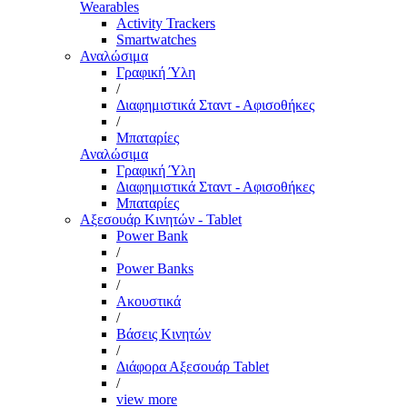
Wearables
Activity Trackers
Smartwatches
Αναλώσιμα
Γραφική Ύλη
/
Διαφημιστικά Σταντ - Αφισοθήκες
/
Μπαταρίες
Αναλώσιμα
Γραφική Ύλη
Διαφημιστικά Σταντ - Αφισοθήκες
Μπαταρίες
Αξεσουάρ Κινητών - Tablet
Power Bank
/
Power Banks
/
Ακουστικά
/
Βάσεις Κινητών
/
Διάφορα Αξεσουάρ Tablet
/
view more