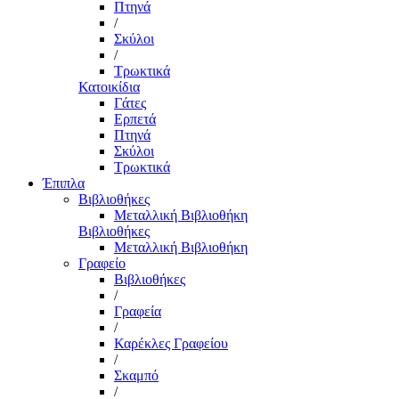
Πτηνά
/
Σκύλοι
/
Τρωκτικά
Κατοικίδια
Γάτες
Ερπετά
Πτηνά
Σκύλοι
Τρωκτικά
Έπιπλα
Βιβλιοθήκες
Μεταλλική Βιβλιοθήκη
Βιβλιοθήκες
Μεταλλική Βιβλιοθήκη
Γραφείο
Βιβλιοθήκες
/
Γραφεία
/
Καρέκλες Γραφείου
/
Σκαμπό
/