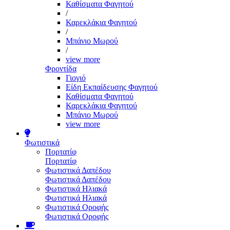
Καθίσματα Φαγητού
/
Καρεκλάκια Φαγητού
/
Μπάνιο Μωρού
/
view more
Φροντίδα
Γιογιό
Είδη Εκπαίδευσης Φαγητού
Καθίσματα Φαγητού
Καρεκλάκια Φαγητού
Μπάνιο Μωρού
view more
Φωτιστικά
Πορτατίφ
Πορτατίφ
Φωτιστικά Δαπέδου
Φωτιστικά Δαπέδου
Φωτιστικά Ηλιακά
Φωτιστικά Ηλιακά
Φωτιστικά Οροφής
Φωτιστικά Οροφής