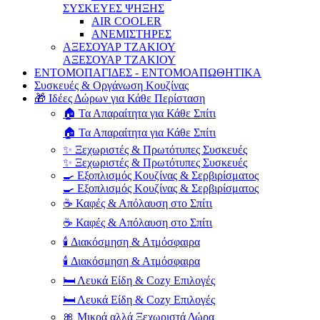
ΣΥΣΚΕΥΕΣ ΨΗΞΗΣ
AIR COOLER
ΑΝΕΜΙΣΤΗΡΕΣ
ΑΞΕΣΟΥΑΡ ΤΖΑΚΙΟΥ
ΑΞΕΣΟΥΑΡ ΤΖΑΚΙΟΥ
ΕΝΤΟΜΟΠΑΓΙΔΕΣ - ΕΝΤΟΜΟΑΠΩΘΗΤΙΚΑ
Συσκευές & Οργάνωση Κουζίνας
🎁 Ιδέες Δώρων για Κάθε Περίσταση
🏠 Τα Απαραίτητα για Κάθε Σπίτι
🏠 Τα Απαραίτητα για Κάθε Σπίτι
✨ Ξεχωριστές & Πρωτότυπες Συσκευές
✨ Ξεχωριστές & Πρωτότυπες Συσκευές
🍳 Εξοπλισμός Κουζίνας & Σερβιρίσματος
🍳 Εξοπλισμός Κουζίνας & Σερβιρίσματος
☕ Καφές & Απόλαυση στο Σπίτι
☕ Καφές & Απόλαυση στο Σπίτι
🕯️ Διακόσμηση & Ατμόσφαιρα
🕯️ Διακόσμηση & Ατμόσφαιρα
🛏️ Λευκά Είδη & Cozy Επιλογές
🛏️ Λευκά Είδη & Cozy Επιλογές
🎀 Μικρά αλλά Ξεχωριστά Δώρα