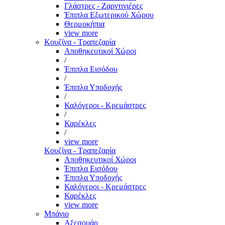
Γλάστρες - Ζαρντινιέρες
Έπιπλα Εξωτερικού Χώρου
Θερμοκήπια
view more
Κουζίνα - Τραπεζαρία
Αποθηκευτικοί Χώροι
/
Έπιπλα Εισόδου
/
Έπιπλα Υποδοχής
/
Καλόγεροι - Κρεμάστρες
/
Καρέκλες
/
view more
Κουζίνα - Τραπεζαρία
Αποθηκευτικοί Χώροι
Έπιπλα Εισόδου
Έπιπλα Υποδοχής
Καλόγεροι - Κρεμάστρες
Καρέκλες
view more
Μπάνιο
Αξεσουάρ