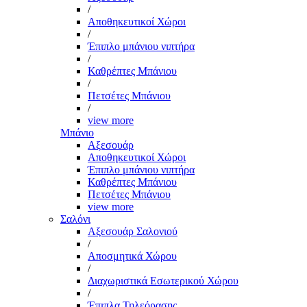
/
Αποθηκευτικοί Χώροι
/
Έπιπλο μπάνιου νιπτήρα
/
Καθρέπτες Μπάνιου
/
Πετσέτες Μπάνιου
/
view more
Μπάνιο
Αξεσουάρ
Αποθηκευτικοί Χώροι
Έπιπλο μπάνιου νιπτήρα
Καθρέπτες Μπάνιου
Πετσέτες Μπάνιου
view more
Σαλόνι
Αξεσουάρ Σαλονιού
/
Αποσμητικά Χώρου
/
Διαχωριστικά Εσωτερικού Χώρου
/
Έπιπλα Τηλεόρασης