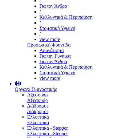
/
Για τον Άνδρα
/
Καλλυντικά & Περιποίηση
/
Στοματική Υγιεινή
/
view more
Προσωπική Φροντίδα
Αδυνάτισμα
Για την Γυναίκα
Για τον Άνδρα
Καλλυντικά & Περιποίηση
Στοματική Υγιεινή
view more
Όργανα Γυμναστικής
Αξεσουάρ
Αξεσουάρ
Διάδρομοι
Διάδρομοι
Ελλειπτικά
Ελλειπτικά
Ελλειπτικά - Stepper
Ελλειπτικά - Stepper