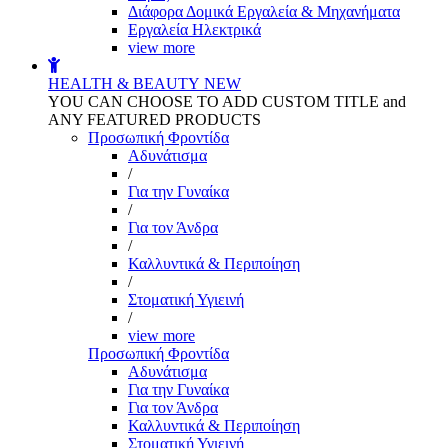
Διάφορα Δομικά Εργαλεία & Μηχανήματα
Εργαλεία Ηλεκτρικά
view more
HEALTH & BEAUTY
NEW
YOU CAN CHOOSE TO ADD CUSTOM TITLE and
ANY FEATURED PRODUCTS
Προσωπική Φροντίδα
Αδυνάτισμα
/
Για την Γυναίκα
/
Για τον Άνδρα
/
Καλλυντικά & Περιποίηση
/
Στοματική Υγιεινή
/
view more
Προσωπική Φροντίδα
Αδυνάτισμα
Για την Γυναίκα
Για τον Άνδρα
Καλλυντικά & Περιποίηση
Στοματική Υγιεινή