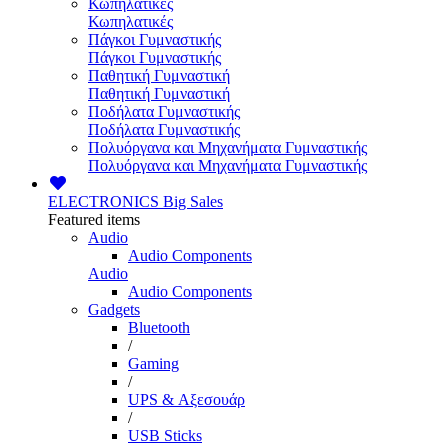
Κωπηλατικές
Κωπηλατικές
Πάγκοι Γυμναστικής
Πάγκοι Γυμναστικής
Παθητική Γυμναστική
Παθητική Γυμναστική
Ποδήλατα Γυμναστικής
Ποδήλατα Γυμναστικής
Πολυόργανα και Μηχανήματα Γυμναστικής
Πολυόργανα και Μηχανήματα Γυμναστικής
ELECTRONICS
Big Sales
Featured items
Audio
Audio Components
Audio
Audio Components
Gadgets
Bluetooth
/
Gaming
/
UPS & Αξεσουάρ
/
USB Sticks