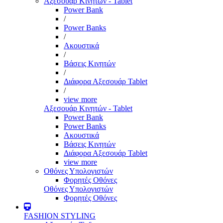
Αξεσουάρ Κινητών - Tablet
Power Bank
/
Power Banks
/
Ακουστικά
/
Βάσεις Κινητών
/
Διάφορα Αξεσουάρ Tablet
/
view more
Αξεσουάρ Κινητών - Tablet
Power Bank
Power Banks
Ακουστικά
Βάσεις Κινητών
Διάφορα Αξεσουάρ Tablet
view more
Οθόνες Υπολογιστών
Φορητές Οθόνες
Οθόνες Υπολογιστών
Φορητές Οθόνες
FASHION STYLING