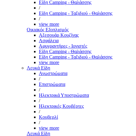
Είδη Camping - Θαλάσσης
/
Είδη Camping - Ταξιδιού - Θαλάσσης
/
view more
Οικιακός Εξοπλισμός
Αξεσουάρ Κουζίνας
Ασφάλεια
Αφυγραντήρες - Ιονιστές
Είδη Camping - Θαλάσσης
Είδη Camping - Ταξιδιού - Θαλάσσης
view more
Λευκά Είδη
Ανωστρώματα
/
Επιστρώματα
/
Ηλεκτρικά Υποστρώματα
/
Ηλεκτρικές Κουβέρτες
/
Κουβερλί
/
view more
Λευκά Είδη