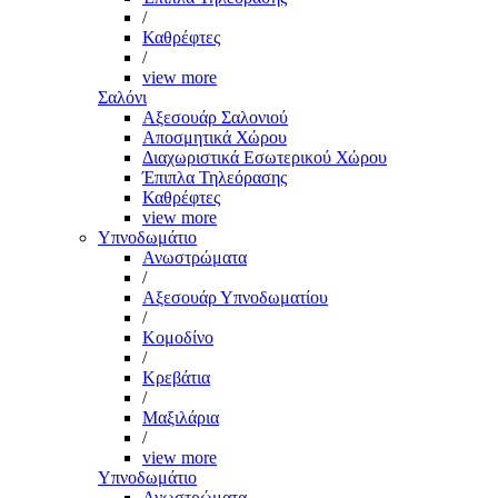
/
Καθρέφτες
/
view more
Σαλόνι
Αξεσουάρ Σαλονιού
Αποσμητικά Χώρου
Διαχωριστικά Εσωτερικού Χώρου
Έπιπλα Τηλεόρασης
Καθρέφτες
view more
Υπνοδωμάτιο
Ανωστρώματα
/
Αξεσουάρ Υπνοδωματίου
/
Κομοδίνο
/
Κρεβάτια
/
Μαξιλάρια
/
view more
Υπνοδωμάτιο
Ανωστρώματα