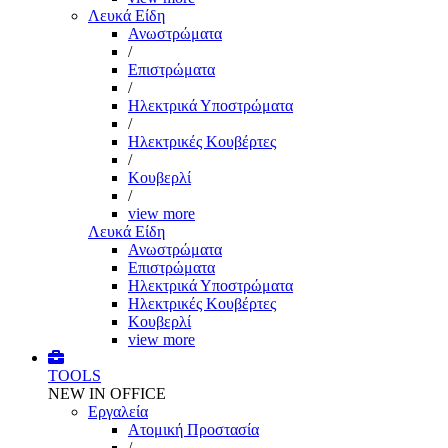
Λευκά Είδη
Ανωστρώματα
/
Επιστρώματα
/
Ηλεκτρικά Υποστρώματα
/
Ηλεκτρικές Κουβέρτες
/
Κουβερλί
/
view more
Λευκά Είδη
Ανωστρώματα
Επιστρώματα
Ηλεκτρικά Υποστρώματα
Ηλεκτρικές Κουβέρτες
Κουβερλί
view more
TOOLS
NEW IN OFFICE
Εργαλεία
Aτομική Προστασία
/