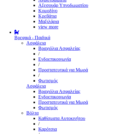
Αξεσουάρ Υπνοδωματίου
Κομοδίνο
Κρεβάτια
Μαξιλάρια
view more
Βρεφικά - Παιδικά
Ασφάλεια
Βραχιόλια Ασφαλείας
/
Ενδοεπικοινωνία
/
Προστατευτικά για Μωρά
/
Φωτισμός
Ασφάλεια
Βραχιόλια Ασφαλείας
Ενδοεπικοινωνία
Προστατευτικά για Μωρά
Φωτισμός
Βόλτα
Καθίσματα Αυτοκινήτου
/
Καρότσια