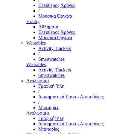
Ελεύθερος Χρόνος
/
Μουσικά Όργανα
Hobby
Αθλήματα
Ελεύθερος Χρόνος
Μουσικά Όργανα
Wearables
Activity Trackers
/
Smartwatches
Wearables
Activity Trackers
Smartwatches
Αναλώσιμα
Γραφική Ύλη
/
Διαφημιστικά Σταντ - Αφισοθήκες
/
Μπαταρίες
Αναλώσιμα
Γραφική Ύλη
Διαφημιστικά Σταντ - Αφισοθήκες
Μπαταρίες