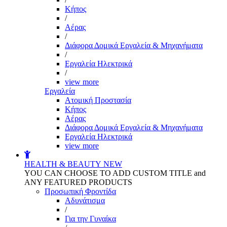
Kήπος
/
Αέρας
/
Διάφορα Δομικά Εργαλεία & Μηχανήματα
/
Εργαλεία Ηλεκτρικά
/
view more
Εργαλεία
Aτομική Προστασία
Kήπος
Αέρας
Διάφορα Δομικά Εργαλεία & Μηχανήματα
Εργαλεία Ηλεκτρικά
view more
HEALTH & BEAUTY
NEW
YOU CAN CHOOSE TO ADD CUSTOM TITLE and
ANY FEATURED PRODUCTS
Προσωπική Φροντίδα
Αδυνάτισμα
/
Για την Γυναίκα