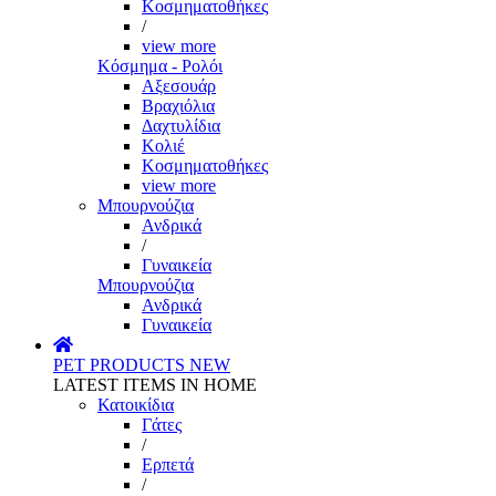
Κοσμηματοθήκες
/
view more
Κόσμημα - Ρολόι
Αξεσουάρ
Βραχιόλια
Δαχτυλίδια
Κολιέ
Κοσμηματοθήκες
view more
Μπουρνούζια
Ανδρικά
/
Γυναικεία
Μπουρνούζια
Ανδρικά
Γυναικεία
PET PRODUCTS
NEW
LATEST ITEMS IN HOME
Κατοικίδια
Γάτες
/
Ερπετά
/