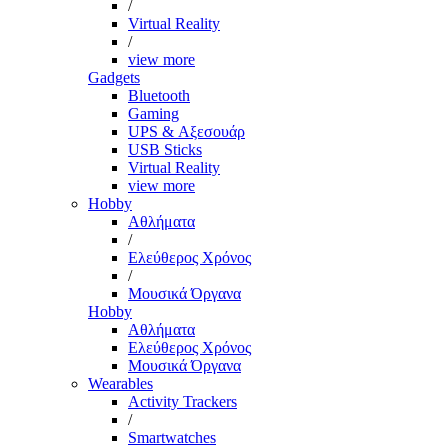
/
Virtual Reality
/
view more
Gadgets
Bluetooth
Gaming
UPS & Αξεσουάρ
USB Sticks
Virtual Reality
view more
Hobby
Αθλήματα
/
Ελεύθερος Χρόνος
/
Μουσικά Όργανα
Hobby
Αθλήματα
Ελεύθερος Χρόνος
Μουσικά Όργανα
Wearables
Activity Trackers
/
Smartwatches