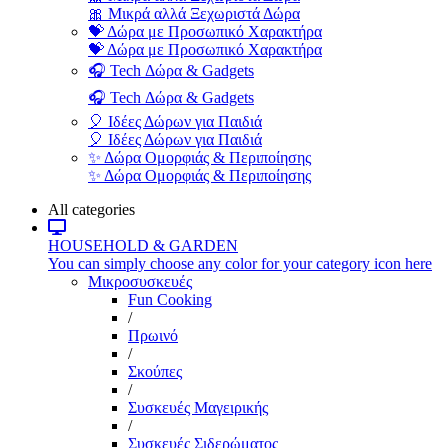
🎀 Μικρά αλλά Ξεχωριστά Δώρα
💝 Δώρα με Προσωπικό Χαρακτήρα
💝 Δώρα με Προσωπικό Χαρακτήρα
🎧 Tech Δώρα & Gadgets
🎧 Tech Δώρα & Gadgets
🎈 Ιδέες Δώρων για Παιδιά
🎈 Ιδέες Δώρων για Παιδιά
✨ Δώρα Ομορφιάς & Περιποίησης
✨ Δώρα Ομορφιάς & Περιποίησης
All categories
HOUSEHOLD & GARDEN
You can simply choose any color for your category icon here
Μικροσυσκευές
Fun Cooking
/
Πρωινό
/
Σκούπες
/
Συσκευές Μαγειρικής
/
Συσκευές Σιδερώματος