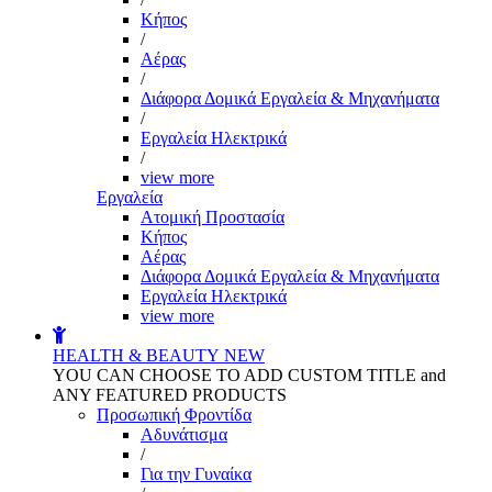
Kήπος
/
Αέρας
/
Διάφορα Δομικά Εργαλεία & Μηχανήματα
/
Εργαλεία Ηλεκτρικά
/
view more
Εργαλεία
Aτομική Προστασία
Kήπος
Αέρας
Διάφορα Δομικά Εργαλεία & Μηχανήματα
Εργαλεία Ηλεκτρικά
view more
HEALTH & BEAUTY
NEW
YOU CAN CHOOSE TO ADD CUSTOM TITLE and
ANY FEATURED PRODUCTS
Προσωπική Φροντίδα
Αδυνάτισμα
/
Για την Γυναίκα