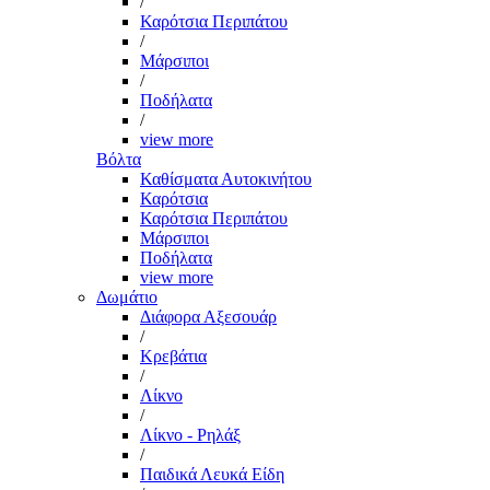
/
Καρότσια Περιπάτου
/
Μάρσιποι
/
Ποδήλατα
/
view more
Βόλτα
Καθίσματα Αυτοκινήτου
Καρότσια
Καρότσια Περιπάτου
Μάρσιποι
Ποδήλατα
view more
Δωμάτιο
Διάφορα Αξεσουάρ
/
Κρεβάτια
/
Λίκνο
/
Λίκνο - Ρηλάξ
/
Παιδικά Λευκά Είδη