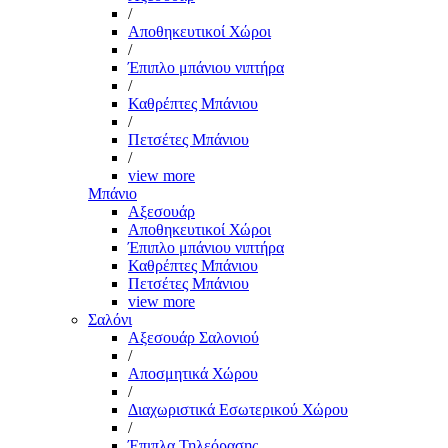
/
Αποθηκευτικοί Χώροι
/
Έπιπλο μπάνιου νιπτήρα
/
Καθρέπτες Μπάνιου
/
Πετσέτες Μπάνιου
/
view more
Μπάνιο
Αξεσουάρ
Αποθηκευτικοί Χώροι
Έπιπλο μπάνιου νιπτήρα
Καθρέπτες Μπάνιου
Πετσέτες Μπάνιου
view more
Σαλόνι
Αξεσουάρ Σαλονιού
/
Αποσμητικά Χώρου
/
Διαχωριστικά Εσωτερικού Χώρου
/
Έπιπλα Τηλεόρασης