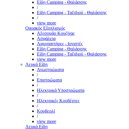
Είδη Camping - Θαλάσσης
/
Είδη Camping - Ταξιδιού - Θαλάσσης
/
view more
Οικιακός Εξοπλισμός
Αξεσουάρ Κουζίνας
Ασφάλεια
Αφυγραντήρες - Ιονιστές
Είδη Camping - Θαλάσσης
Είδη Camping - Ταξιδιού - Θαλάσσης
view more
Λευκά Είδη
Ανωστρώματα
/
Επιστρώματα
/
Ηλεκτρικά Υποστρώματα
/
Ηλεκτρικές Κουβέρτες
/
Κουβερλί
/
view more
Λευκά Είδη