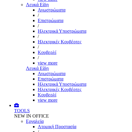
Λευκά Είδη
Ανωστρώματα
/
Επιστρώματα
/
Ηλεκτρικά Υποστρώματα
/
Ηλεκτρικές Κουβέρτες
/
Κουβερλί
/
view more
Λευκά Είδη
Ανωστρώματα
Επιστρώματα
Ηλεκτρικά Υποστρώματα
Ηλεκτρικές Κουβέρτες
Κουβερλί
view more
TOOLS
NEW IN OFFICE
Εργαλεία
Aτομική Προστασία
/