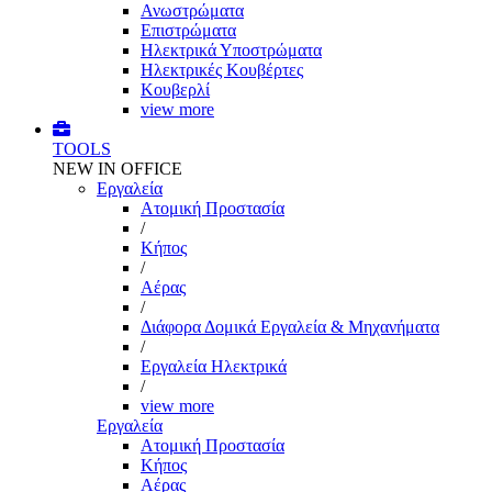
Ανωστρώματα
Επιστρώματα
Ηλεκτρικά Υποστρώματα
Ηλεκτρικές Κουβέρτες
Κουβερλί
view more
TOOLS
NEW IN OFFICE
Εργαλεία
Aτομική Προστασία
/
Kήπος
/
Αέρας
/
Διάφορα Δομικά Εργαλεία & Μηχανήματα
/
Εργαλεία Ηλεκτρικά
/
view more
Εργαλεία
Aτομική Προστασία
Kήπος
Αέρας