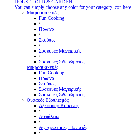
HOUSEHOLD & GARDEN
You can simply choose any color for your category icon here
Μικροσυσκευές
Fun Cooking
/
Πρωινό
/
Σκούπες
/
Συσκευές Μαγειρικής
/
Συσκευές Σιδερώματος
Μικροσυσκευές
Fun Cooking
Πρωινό
Σκούπες
Συσκευές Μαγειρικής
Συσκευές Σιδερώματος
Οικιακός Εξοπλισμός
Αξεσουάρ Κουζίνας
/
Ασφάλεια
/
Αφυγραντήρες - Ιονιστές
/