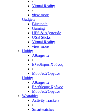
/
Virtual Reality
/
view more
Gadgets
Bluetooth
Gaming
UPS & Αξεσουάρ
USB Sticks
Virtual Reality
view more
Hobby
Αθλήματα
/
Ελεύθερος Χρόνος
/
Μουσικά Όργανα
Hobby
Αθλήματα
Ελεύθερος Χρόνος
Μουσικά Όργανα
Wearables
Activity Trackers
/
Smartwatches