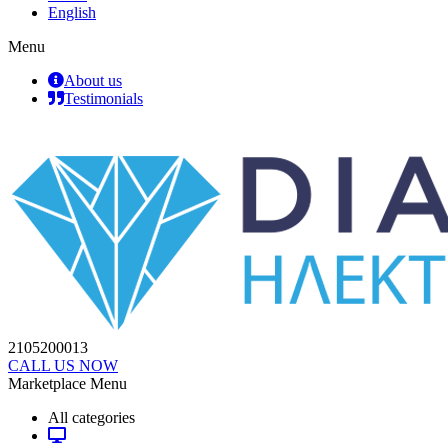
English
Menu
About us
Testimonials
2105200013
CALL US NOW
Marketplace Menu
All categories