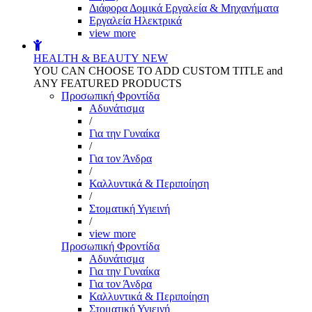
Διάφορα Δομικά Εργαλεία & Μηχανήματα
Εργαλεία Ηλεκτρικά
view more
HEALTH & BEAUTY
NEW
YOU CAN CHOOSE TO ADD CUSTOM TITLE and
ANY FEATURED PRODUCTS
Προσωπική Φροντίδα
Αδυνάτισμα
/
Για την Γυναίκα
/
Για τον Άνδρα
/
Καλλυντικά & Περιποίηση
/
Στοματική Υγιεινή
/
view more
Προσωπική Φροντίδα
Αδυνάτισμα
Για την Γυναίκα
Για τον Άνδρα
Καλλυντικά & Περιποίηση
Στοματική Υγιεινή