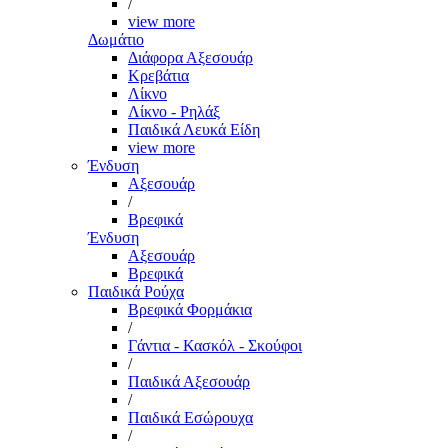
/
view more
Δωμάτιο
Διάφορα Αξεσουάρ
Κρεβάτια
Λίκνο
Λίκνο - Ρηλάξ
Παιδικά Λευκά Είδη
view more
Ένδυση
Αξεσουάρ
/
Βρεφικά
Ένδυση
Αξεσουάρ
Βρεφικά
Παιδικά Ρούχα
Βρεφικά Φορμάκια
/
Γάντια - Κασκόλ - Σκούφοι
/
Παιδικά Αξεσουάρ
/
Παιδικά Εσώρουχα
/