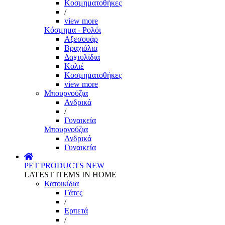
Κοσμηματοθήκες
/
view more
Κόσμημα - Ρολόι
Αξεσουάρ
Βραχιόλια
Δαχτυλίδια
Κολιέ
Κοσμηματοθήκες
view more
Μπουρνούζια
Ανδρικά
/
Γυναικεία
Μπουρνούζια
Ανδρικά
Γυναικεία
PET PRODUCTS
NEW
LATEST ITEMS IN HOME
Κατοικίδια
Γάτες
/
Ερπετά
/