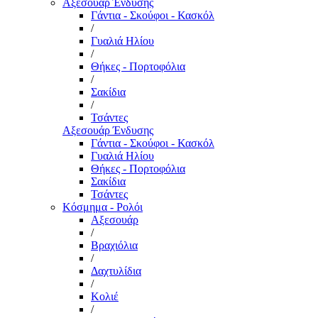
Αξεσουάρ Ένδυσης
Γάντια - Σκούφοι - Κασκόλ
/
Γυαλιά Ηλίου
/
Θήκες - Πορτοφόλια
/
Σακίδια
/
Τσάντες
Αξεσουάρ Ένδυσης
Γάντια - Σκούφοι - Κασκόλ
Γυαλιά Ηλίου
Θήκες - Πορτοφόλια
Σακίδια
Τσάντες
Κόσμημα - Ρολόι
Αξεσουάρ
/
Βραχιόλια
/
Δαχτυλίδια
/
Κολιέ
/