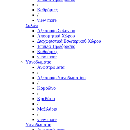
/
Καθρέφτες
/
view more
Σαλόνι
Αξεσουάρ Σαλονιού
Αποσμητικά Χώρου
Διαχωριστικά Εσωτερικού Χώρου
Έπιπλα Τηλεόρασης
Καθρέφτες
view more
Υπνοδωμάτιο
Ανωστρώματα
/
Αξεσουάρ Υπνοδωματίου
/
Κομοδίνο
/
Κρεβάτια
/
Μαξιλάρια
/
view more
Υπνοδωμάτιο
Ανωστρώματα