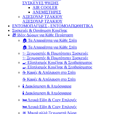
ΣΥΣΚΕΥΕΣ ΨΗΞΗΣ
AIR COOLER
ΑΝΕΜΙΣΤΗΡΕΣ
ΑΞΕΣΟΥΑΡ ΤΖΑΚΙΟΥ
ΑΞΕΣΟΥΑΡ ΤΖΑΚΙΟΥ
ΕΝΤΟΜΟΠΑΓΙΔΕΣ - ΕΝΤΟΜΟΑΠΩΘΗΤΙΚΑ
Συσκευές & Οργάνωση Κουζίνας
🎁 Ιδέες Δώρων για Κάθε Περίσταση
🏠 Τα Απαραίτητα για Κάθε Σπίτι
🏠 Τα Απαραίτητα για Κάθε Σπίτι
✨ Ξεχωριστές & Πρωτότυπες Συσκευές
✨ Ξεχωριστές & Πρωτότυπες Συσκευές
🍳 Εξοπλισμός Κουζίνας & Σερβιρίσματος
🍳 Εξοπλισμός Κουζίνας & Σερβιρίσματος
☕ Καφές & Απόλαυση στο Σπίτι
☕ Καφές & Απόλαυση στο Σπίτι
🕯️ Διακόσμηση & Ατμόσφαιρα
🕯️ Διακόσμηση & Ατμόσφαιρα
🛏️ Λευκά Είδη & Cozy Επιλογές
🛏️ Λευκά Είδη & Cozy Επιλογές
🎀 Μικρά αλλά Ξεχωριστά Δώρα