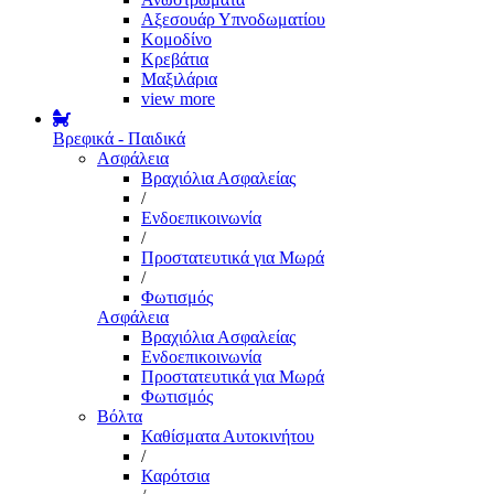
Αξεσουάρ Υπνοδωματίου
Κομοδίνο
Κρεβάτια
Μαξιλάρια
view more
Βρεφικά - Παιδικά
Ασφάλεια
Βραχιόλια Ασφαλείας
/
Ενδοεπικοινωνία
/
Προστατευτικά για Μωρά
/
Φωτισμός
Ασφάλεια
Βραχιόλια Ασφαλείας
Ενδοεπικοινωνία
Προστατευτικά για Μωρά
Φωτισμός
Βόλτα
Καθίσματα Αυτοκινήτου
/
Καρότσια