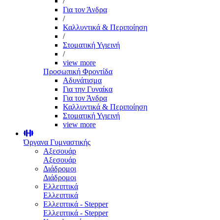
/
Για τον Άνδρα
/
Καλλυντικά & Περιποίηση
/
Στοματική Υγιεινή
/
view more
Προσωπική Φροντίδα
Αδυνάτισμα
Για την Γυναίκα
Για τον Άνδρα
Καλλυντικά & Περιποίηση
Στοματική Υγιεινή
view more
Όργανα Γυμναστικής
Αξεσουάρ
Αξεσουάρ
Διάδρομοι
Διάδρομοι
Ελλειπτικά
Ελλειπτικά
Ελλειπτικά - Stepper
Ελλειπτικά - Stepper