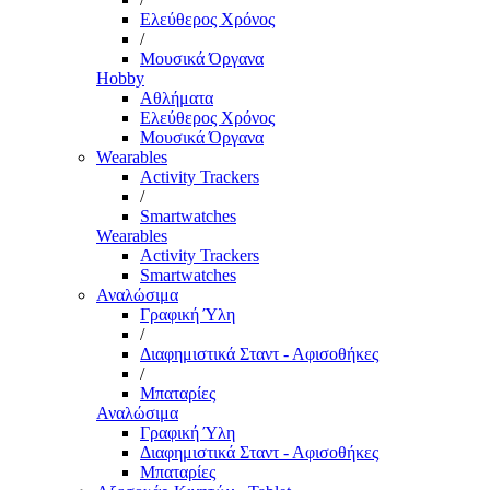
Ελεύθερος Χρόνος
/
Μουσικά Όργανα
Hobby
Αθλήματα
Ελεύθερος Χρόνος
Μουσικά Όργανα
Wearables
Activity Trackers
/
Smartwatches
Wearables
Activity Trackers
Smartwatches
Αναλώσιμα
Γραφική Ύλη
/
Διαφημιστικά Σταντ - Αφισοθήκες
/
Μπαταρίες
Αναλώσιμα
Γραφική Ύλη
Διαφημιστικά Σταντ - Αφισοθήκες
Μπαταρίες