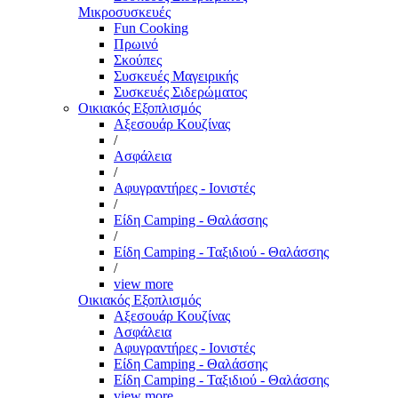
Μικροσυσκευές
Fun Cooking
Πρωινό
Σκούπες
Συσκευές Μαγειρικής
Συσκευές Σιδερώματος
Οικιακός Εξοπλισμός
Αξεσουάρ Κουζίνας
/
Ασφάλεια
/
Αφυγραντήρες - Ιονιστές
/
Είδη Camping - Θαλάσσης
/
Είδη Camping - Ταξιδιού - Θαλάσσης
/
view more
Οικιακός Εξοπλισμός
Αξεσουάρ Κουζίνας
Ασφάλεια
Αφυγραντήρες - Ιονιστές
Είδη Camping - Θαλάσσης
Είδη Camping - Ταξιδιού - Θαλάσσης
view more