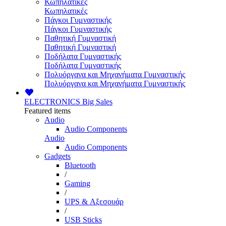
Κωπηλατικές
Κωπηλατικές
Πάγκοι Γυμναστικής
Πάγκοι Γυμναστικής
Παθητική Γυμναστική
Παθητική Γυμναστική
Ποδήλατα Γυμναστικής
Ποδήλατα Γυμναστικής
Πολυόργανα και Μηχανήματα Γυμναστικής
Πολυόργανα και Μηχανήματα Γυμναστικής
ELECTRONICS
Big Sales
Featured items
Audio
Audio Components
Audio
Audio Components
Gadgets
Bluetooth
/
Gaming
/
UPS & Αξεσουάρ
/
USB Sticks