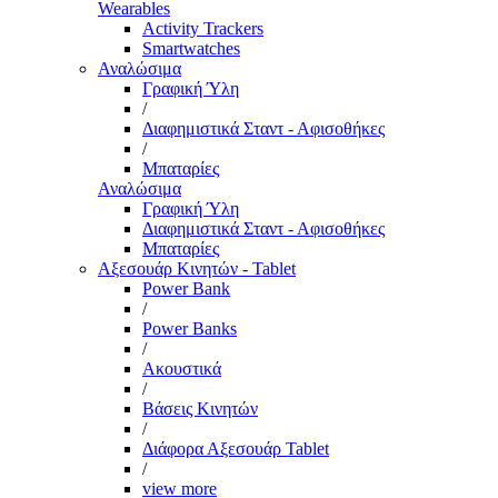
Wearables
Activity Trackers
Smartwatches
Αναλώσιμα
Γραφική Ύλη
/
Διαφημιστικά Σταντ - Αφισοθήκες
/
Μπαταρίες
Αναλώσιμα
Γραφική Ύλη
Διαφημιστικά Σταντ - Αφισοθήκες
Μπαταρίες
Αξεσουάρ Κινητών - Tablet
Power Bank
/
Power Banks
/
Ακουστικά
/
Βάσεις Κινητών
/
Διάφορα Αξεσουάρ Tablet
/
view more