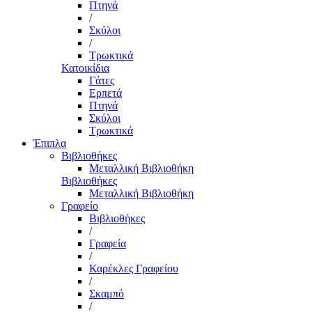
Πτηνά
/
Σκύλοι
/
Τρωκτικά
Κατοικίδια
Γάτες
Ερπετά
Πτηνά
Σκύλοι
Τρωκτικά
Έπιπλα
Βιβλιοθήκες
Μεταλλική Βιβλιοθήκη
Βιβλιοθήκες
Μεταλλική Βιβλιοθήκη
Γραφείο
Βιβλιοθήκες
/
Γραφεία
/
Καρέκλες Γραφείου
/
Σκαμπό
/