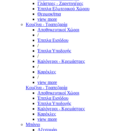
Γλάστρες - Ζαρντινιέρες
Έπιπλα Εξωτερικού Χώρου
Θερμοκήπια
view more
Κουζίνα - Τραπεζαρία
Αποθηκευτικοί Χώροι
/
Έπιπλα Εισόδου
/
Έπιπλα Υποδοχής
/
Καλόγεροι - Κρεμάστρες
/
Καρέκλες
/
view more
Κουζίνα - Τραπεζαρία
Αποθηκευτικοί Χώροι
Έπιπλα Εισόδου
Έπιπλα Υποδοχής
Καλόγεροι - Κρεμάστρες
Καρέκλες
view more
Μπάνιο
Αξεσουάρ