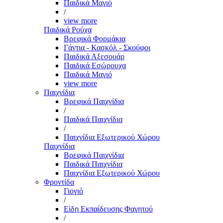
Παιδικά Μαγιό
/
view more
Παιδικά Ρούχα
Βρεφικά Φορμάκια
Γάντια - Κασκόλ - Σκούφοι
Παιδικά Αξεσουάρ
Παιδικά Εσώρουχα
Παιδικά Μαγιό
view more
Παιχνίδια
Βρεφικά Παιχνίδια
/
Παιδικά Παιχνίδια
/
Παιχνίδια Εξωτερικού Χώρου
Παιχνίδια
Βρεφικά Παιχνίδια
Παιδικά Παιχνίδια
Παιχνίδια Εξωτερικού Χώρου
Φροντίδα
Γιογιό
/
Είδη Εκπαίδευσης Φαγητού
/