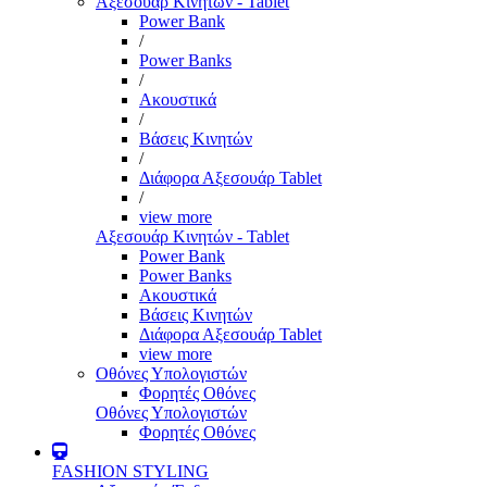
Αξεσουάρ Κινητών - Tablet
Power Bank
/
Power Banks
/
Ακουστικά
/
Βάσεις Κινητών
/
Διάφορα Αξεσουάρ Tablet
/
view more
Αξεσουάρ Κινητών - Tablet
Power Bank
Power Banks
Ακουστικά
Βάσεις Κινητών
Διάφορα Αξεσουάρ Tablet
view more
Οθόνες Υπολογιστών
Φορητές Οθόνες
Οθόνες Υπολογιστών
Φορητές Οθόνες
FASHION STYLING