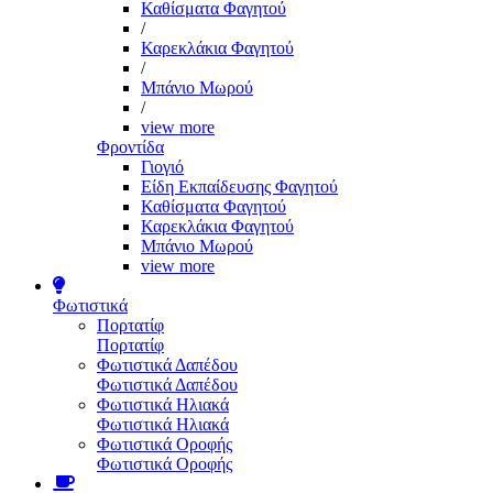
Καθίσματα Φαγητού
/
Καρεκλάκια Φαγητού
/
Μπάνιο Μωρού
/
view more
Φροντίδα
Γιογιό
Είδη Εκπαίδευσης Φαγητού
Καθίσματα Φαγητού
Καρεκλάκια Φαγητού
Μπάνιο Μωρού
view more
Φωτιστικά
Πορτατίφ
Πορτατίφ
Φωτιστικά Δαπέδου
Φωτιστικά Δαπέδου
Φωτιστικά Ηλιακά
Φωτιστικά Ηλιακά
Φωτιστικά Οροφής
Φωτιστικά Οροφής