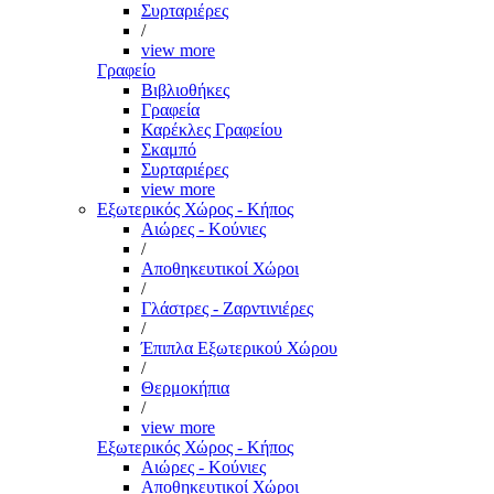
Συρταριέρες
/
view more
Γραφείο
Βιβλιοθήκες
Γραφεία
Καρέκλες Γραφείου
Σκαμπό
Συρταριέρες
view more
Εξωτερικός Χώρος - Κήπος
Αιώρες - Κούνιες
/
Αποθηκευτικοί Χώροι
/
Γλάστρες - Ζαρντινιέρες
/
Έπιπλα Εξωτερικού Χώρου
/
Θερμοκήπια
/
view more
Εξωτερικός Χώρος - Κήπος
Αιώρες - Κούνιες
Αποθηκευτικοί Χώροι