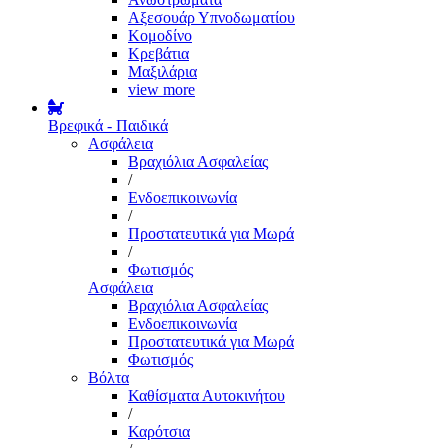
Αξεσουάρ Υπνοδωματίου
Κομοδίνο
Κρεβάτια
Μαξιλάρια
view more
Βρεφικά - Παιδικά
Ασφάλεια
Βραχιόλια Ασφαλείας
/
Ενδοεπικοινωνία
/
Προστατευτικά για Μωρά
/
Φωτισμός
Ασφάλεια
Βραχιόλια Ασφαλείας
Ενδοεπικοινωνία
Προστατευτικά για Μωρά
Φωτισμός
Βόλτα
Καθίσματα Αυτοκινήτου
/
Καρότσια