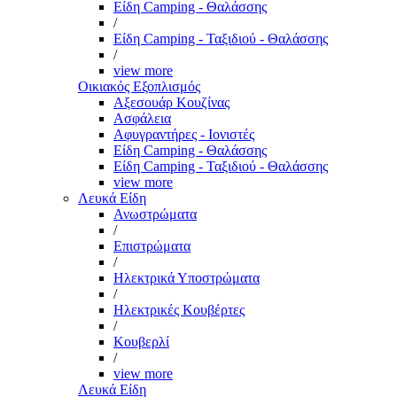
Είδη Camping - Θαλάσσης
/
Είδη Camping - Ταξιδιού - Θαλάσσης
/
view more
Οικιακός Εξοπλισμός
Αξεσουάρ Κουζίνας
Ασφάλεια
Αφυγραντήρες - Ιονιστές
Είδη Camping - Θαλάσσης
Είδη Camping - Ταξιδιού - Θαλάσσης
view more
Λευκά Είδη
Ανωστρώματα
/
Επιστρώματα
/
Ηλεκτρικά Υποστρώματα
/
Ηλεκτρικές Κουβέρτες
/
Κουβερλί
/
view more
Λευκά Είδη