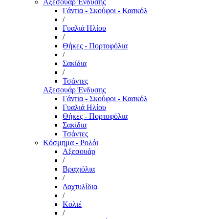
Αξεσουάρ Ένδυσης
Γάντια - Σκούφοι - Κασκόλ
/
Γυαλιά Ηλίου
/
Θήκες - Πορτοφόλια
/
Σακίδια
/
Τσάντες
Αξεσουάρ Ένδυσης
Γάντια - Σκούφοι - Κασκόλ
Γυαλιά Ηλίου
Θήκες - Πορτοφόλια
Σακίδια
Τσάντες
Κόσμημα - Ρολόι
Αξεσουάρ
/
Βραχιόλια
/
Δαχτυλίδια
/
Κολιέ
/