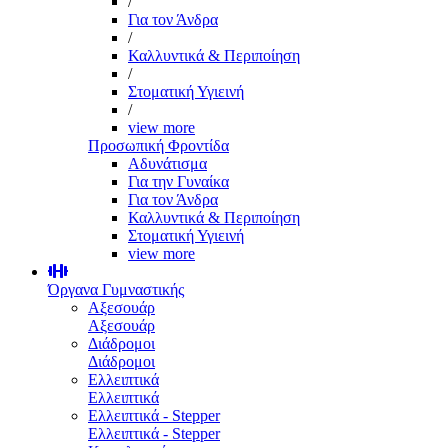
/
Για τον Άνδρα
/
Καλλυντικά & Περιποίηση
/
Στοματική Υγιεινή
/
view more
Προσωπική Φροντίδα
Αδυνάτισμα
Για την Γυναίκα
Για τον Άνδρα
Καλλυντικά & Περιποίηση
Στοματική Υγιεινή
view more
Όργανα Γυμναστικής
Αξεσουάρ
Αξεσουάρ
Διάδρομοι
Διάδρομοι
Ελλειπτικά
Ελλειπτικά
Ελλειπτικά - Stepper
Ελλειπτικά - Stepper