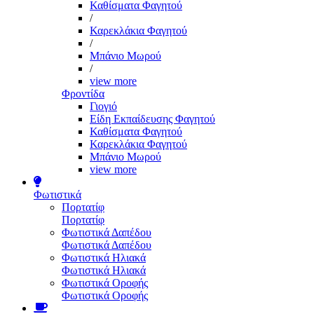
Καθίσματα Φαγητού
/
Καρεκλάκια Φαγητού
/
Μπάνιο Μωρού
/
view more
Φροντίδα
Γιογιό
Είδη Εκπαίδευσης Φαγητού
Καθίσματα Φαγητού
Καρεκλάκια Φαγητού
Μπάνιο Μωρού
view more
Φωτιστικά
Πορτατίφ
Πορτατίφ
Φωτιστικά Δαπέδου
Φωτιστικά Δαπέδου
Φωτιστικά Ηλιακά
Φωτιστικά Ηλιακά
Φωτιστικά Οροφής
Φωτιστικά Οροφής