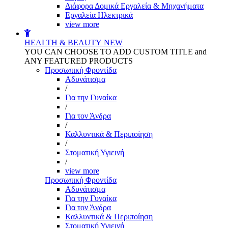
Διάφορα Δομικά Εργαλεία & Μηχανήματα
Εργαλεία Ηλεκτρικά
view more
HEALTH & BEAUTY
NEW
YOU CAN CHOOSE TO ADD CUSTOM TITLE and
ANY FEATURED PRODUCTS
Προσωπική Φροντίδα
Αδυνάτισμα
/
Για την Γυναίκα
/
Για τον Άνδρα
/
Καλλυντικά & Περιποίηση
/
Στοματική Υγιεινή
/
view more
Προσωπική Φροντίδα
Αδυνάτισμα
Για την Γυναίκα
Για τον Άνδρα
Καλλυντικά & Περιποίηση
Στοματική Υγιεινή