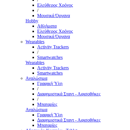
Ελεύθερος Χρόνος
/
Μουσικά Όργανα
Hobby
Αθλήματα
Ελεύθερος Χρόνος
Μουσικά Όργανα
Wearables
Activity Trackers
/
Smartwatches
Wearables
Activity Trackers
Smartwatches
Αναλώσιμα
Γραφική Ύλη
/
Διαφημιστικά Σταντ - Αφισοθήκες
/
Μπαταρίες
Αναλώσιμα
Γραφική Ύλη
Διαφημιστικά Σταντ - Αφισοθήκες
Μπαταρίες