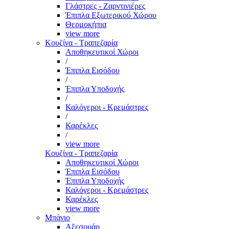
Γλάστρες - Ζαρντινιέρες
Έπιπλα Εξωτερικού Χώρου
Θερμοκήπια
view more
Κουζίνα - Τραπεζαρία
Αποθηκευτικοί Χώροι
/
Έπιπλα Εισόδου
/
Έπιπλα Υποδοχής
/
Καλόγεροι - Κρεμάστρες
/
Καρέκλες
/
view more
Κουζίνα - Τραπεζαρία
Αποθηκευτικοί Χώροι
Έπιπλα Εισόδου
Έπιπλα Υποδοχής
Καλόγεροι - Κρεμάστρες
Καρέκλες
view more
Μπάνιο
Αξεσουάρ