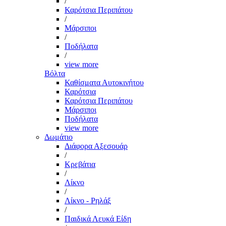
/
Καρότσια Περιπάτου
/
Μάρσιποι
/
Ποδήλατα
/
view more
Βόλτα
Καθίσματα Αυτοκινήτου
Καρότσια
Καρότσια Περιπάτου
Μάρσιποι
Ποδήλατα
view more
Δωμάτιο
Διάφορα Αξεσουάρ
/
Κρεβάτια
/
Λίκνο
/
Λίκνο - Ρηλάξ
/
Παιδικά Λευκά Είδη