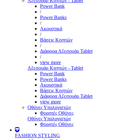
Αξεσουάρ Κινητών - Tablet
Power Bank
/
Power Banks
/
Ακουστικά
/
Βάσεις Κινητών
/
Διάφορα Αξεσουάρ Tablet
/
view more
Αξεσουάρ Κινητών - Tablet
Power Bank
Power Banks
Ακουστικά
Βάσεις Κινητών
Διάφορα Αξεσουάρ Tablet
view more
Οθόνες Υπολογιστών
Φορητές Οθόνες
Οθόνες Υπολογιστών
Φορητές Οθόνες
FASHION STYLING