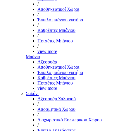
/
Αποθηκευτικοί Χώροι
/
Έπιπλο μπάνιου νιπτήρα
/
Καθρέπτες Μπάνιου
/
Πετσέτες Μπάνιου
/
view more
Μπάνιο
Αξεσουάρ
Αποθηκευτικοί Χώροι
Έπιπλο μπάνιου νιπτήρα
Καθρέπτες Μπάνιου
Πετσέτες Μπάνιου
view more
Σαλόνι
Αξεσουάρ Σαλονιού
/
Αποσμητικά Χώρου
/
Διαχωριστικά Εσωτερικού Χώρου
/
Έπιπλα Τηλεόρασης