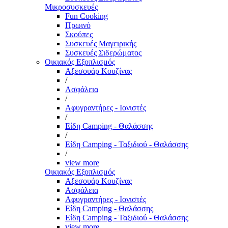
Μικροσυσκευές
Fun Cooking
Πρωινό
Σκούπες
Συσκευές Μαγειρικής
Συσκευές Σιδερώματος
Οικιακός Εξοπλισμός
Αξεσουάρ Κουζίνας
/
Ασφάλεια
/
Αφυγραντήρες - Ιονιστές
/
Είδη Camping - Θαλάσσης
/
Είδη Camping - Ταξιδιού - Θαλάσσης
/
view more
Οικιακός Εξοπλισμός
Αξεσουάρ Κουζίνας
Ασφάλεια
Αφυγραντήρες - Ιονιστές
Είδη Camping - Θαλάσσης
Είδη Camping - Ταξιδιού - Θαλάσσης
view more