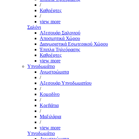
/
Καθρέφτες
/
view more
Σαλόνι
Αξεσουάρ Σαλονιού
Αποσμητικά Χώρου
Διαχωριστικά Εσωτερικού Χώρου
Έπιπλα Τηλεόρασης
Καθρέφτες
view more
Υπνοδωμάτιο
Ανωστρώματα
/
Αξεσουάρ Υπνοδωματίου
/
Κομοδίνο
/
Κρεβάτια
/
Μαξιλάρια
/
view more
Υπνοδωμάτιο
Ανωστρώματα