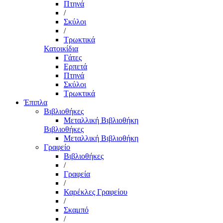
Πτηνά
/
Σκύλοι
/
Τρωκτικά
Κατοικίδια
Γάτες
Ερπετά
Πτηνά
Σκύλοι
Τρωκτικά
Έπιπλα
Βιβλιοθήκες
Μεταλλική Βιβλιοθήκη
Βιβλιοθήκες
Μεταλλική Βιβλιοθήκη
Γραφείο
Βιβλιοθήκες
/
Γραφεία
/
Καρέκλες Γραφείου
/
Σκαμπό
/