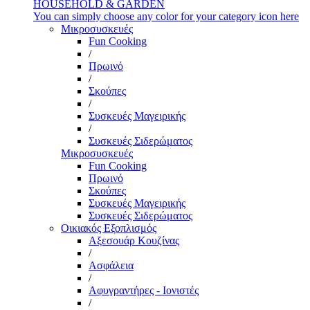
HOUSEHOLD & GARDEN
You can simply choose any color for your category icon here
Μικροσυσκευές
Fun Cooking
/
Πρωινό
/
Σκούπες
/
Συσκευές Μαγειρικής
/
Συσκευές Σιδερώματος
Μικροσυσκευές
Fun Cooking
Πρωινό
Σκούπες
Συσκευές Μαγειρικής
Συσκευές Σιδερώματος
Οικιακός Εξοπλισμός
Αξεσουάρ Κουζίνας
/
Ασφάλεια
/
Αφυγραντήρες - Ιονιστές
/