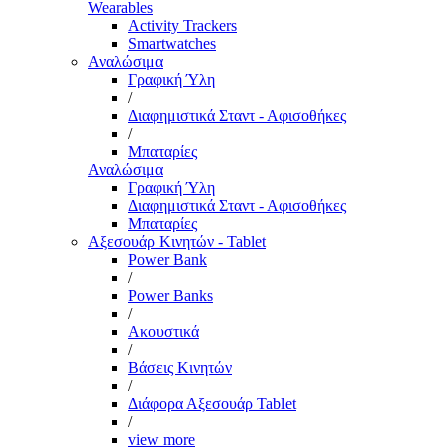
Wearables
Activity Trackers
Smartwatches
Αναλώσιμα
Γραφική Ύλη
/
Διαφημιστικά Σταντ - Αφισοθήκες
/
Μπαταρίες
Αναλώσιμα
Γραφική Ύλη
Διαφημιστικά Σταντ - Αφισοθήκες
Μπαταρίες
Αξεσουάρ Κινητών - Tablet
Power Bank
/
Power Banks
/
Ακουστικά
/
Βάσεις Κινητών
/
Διάφορα Αξεσουάρ Tablet
/
view more