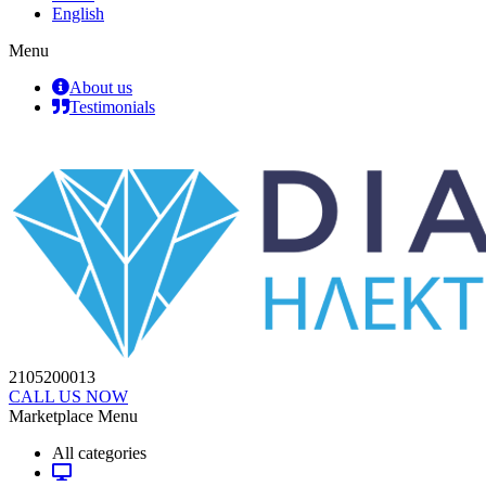
English
Menu
About us
Testimonials
2105200013
CALL US NOW
Marketplace Menu
All categories