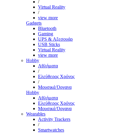
/
Virtual Reality
/
view more
Gadgets
Bluetooth
Gaming
UPS & Αξεσουάρ
USB Sticks
Virtual Reality
view more
Hobby
Αθλήματα
/
Ελεύθερος Χρόνος
/
Μουσικά Όργανα
Hobby
Αθλήματα
Ελεύθερος Χρόνος
Μουσικά Όργανα
Wearables
Activity Trackers
/
Smartwatches