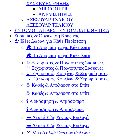
ΣΥΣΚΕΥΕΣ ΨΗΞΗΣ
AIR COOLER
ΑΝΕΜΙΣΤΗΡΕΣ
ΑΞΕΣΟΥΑΡ ΤΖΑΚΙΟΥ
ΑΞΕΣΟΥΑΡ ΤΖΑΚΙΟΥ
ΕΝΤΟΜΟΠΑΓΙΔΕΣ - ΕΝΤΟΜΟΑΠΩΘΗΤΙΚΑ
Συσκευές & Οργάνωση Κουζίνας
🎁 Ιδέες Δώρων για Κάθε Περίσταση
🏠 Τα Απαραίτητα για Κάθε Σπίτι
🏠 Τα Απαραίτητα για Κάθε Σπίτι
✨ Ξεχωριστές & Πρωτότυπες Συσκευές
✨ Ξεχωριστές & Πρωτότυπες Συσκευές
🍳 Εξοπλισμός Κουζίνας & Σερβιρίσματος
🍳 Εξοπλισμός Κουζίνας & Σερβιρίσματος
☕ Καφές & Απόλαυση στο Σπίτι
☕ Καφές & Απόλαυση στο Σπίτι
🕯️ Διακόσμηση & Ατμόσφαιρα
🕯️ Διακόσμηση & Ατμόσφαιρα
🛏️ Λευκά Είδη & Cozy Επιλογές
🛏️ Λευκά Είδη & Cozy Επιλογές
🎀 Μικρά αλλά Ξεχωριστά Δώρα