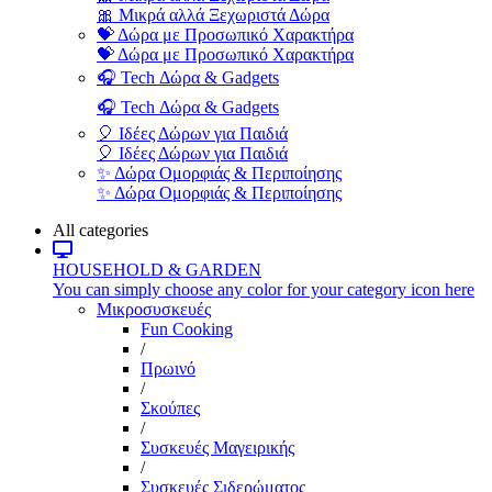
🎀 Μικρά αλλά Ξεχωριστά Δώρα
💝 Δώρα με Προσωπικό Χαρακτήρα
💝 Δώρα με Προσωπικό Χαρακτήρα
🎧 Tech Δώρα & Gadgets
🎧 Tech Δώρα & Gadgets
🎈 Ιδέες Δώρων για Παιδιά
🎈 Ιδέες Δώρων για Παιδιά
✨ Δώρα Ομορφιάς & Περιποίησης
✨ Δώρα Ομορφιάς & Περιποίησης
All categories
HOUSEHOLD & GARDEN
You can simply choose any color for your category icon here
Μικροσυσκευές
Fun Cooking
/
Πρωινό
/
Σκούπες
/
Συσκευές Μαγειρικής
/
Συσκευές Σιδερώματος