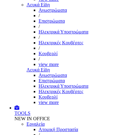
Λευκά Είδη
Ανωστρώματα
/
Επιστρώματα
/
Ηλεκτρικά Υποστρώματα
/
Ηλεκτρικές Κουβέρτες
/
Κουβερλί
/
view more
Λευκά Είδη
Ανωστρώματα
Επιστρώματα
Ηλεκτρικά Υποστρώματα
Ηλεκτρικές Κουβέρτες
Κουβερλί
view more
TOOLS
NEW IN OFFICE
Εργαλεία
Aτομική Προστασία
/