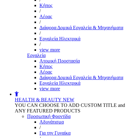
Kήπος
/
Αέρας
/
Διάφορα Δομικά Εργαλεία & Μηχανήματα
/
Εργαλεία Ηλεκτρικά
/
view more
Εργαλεία
Aτομική Προστασία
Kήπος
Αέρας
Διάφορα Δομικά Εργαλεία & Μηχανήματα
Εργαλεία Ηλεκτρικά
view more
HEALTH & BEAUTY
NEW
YOU CAN CHOOSE TO ADD CUSTOM TITLE and
ANY FEATURED PRODUCTS
Προσωπική Φροντίδα
Αδυνάτισμα
/
Για την Γυναίκα