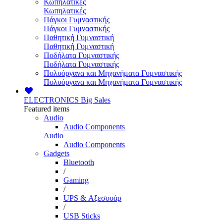
Κωπηλατικές
Κωπηλατικές
Πάγκοι Γυμναστικής
Πάγκοι Γυμναστικής
Παθητική Γυμναστική
Παθητική Γυμναστική
Ποδήλατα Γυμναστικής
Ποδήλατα Γυμναστικής
Πολυόργανα και Μηχανήματα Γυμναστικής
Πολυόργανα και Μηχανήματα Γυμναστικής
ELECTRONICS
Big Sales
Featured items
Audio
Audio Components
Audio
Audio Components
Gadgets
Bluetooth
/
Gaming
/
UPS & Αξεσουάρ
/
USB Sticks