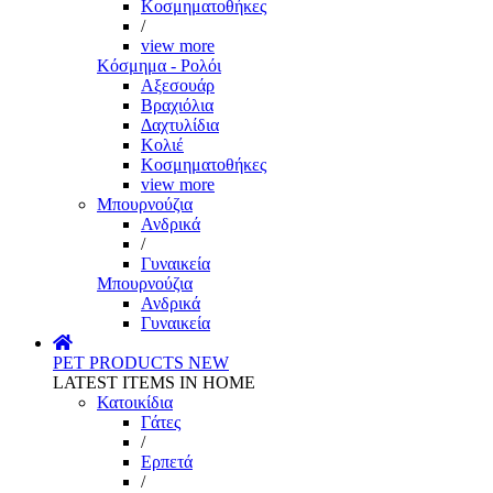
Κοσμηματοθήκες
/
view more
Κόσμημα - Ρολόι
Αξεσουάρ
Βραχιόλια
Δαχτυλίδια
Κολιέ
Κοσμηματοθήκες
view more
Μπουρνούζια
Ανδρικά
/
Γυναικεία
Μπουρνούζια
Ανδρικά
Γυναικεία
PET PRODUCTS
NEW
LATEST ITEMS IN HOME
Κατοικίδια
Γάτες
/
Ερπετά
/