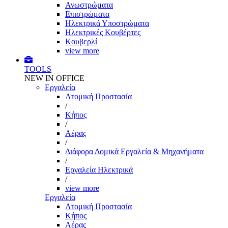
Ανωστρώματα
Επιστρώματα
Ηλεκτρικά Υποστρώματα
Ηλεκτρικές Κουβέρτες
Κουβερλί
view more
TOOLS
NEW IN OFFICE
Εργαλεία
Aτομική Προστασία
/
Kήπος
/
Αέρας
/
Διάφορα Δομικά Εργαλεία & Μηχανήματα
/
Εργαλεία Ηλεκτρικά
/
view more
Εργαλεία
Aτομική Προστασία
Kήπος
Αέρας