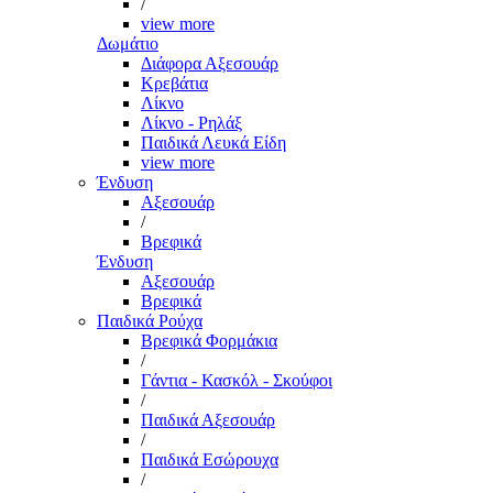
/
view more
Δωμάτιο
Διάφορα Αξεσουάρ
Κρεβάτια
Λίκνο
Λίκνο - Ρηλάξ
Παιδικά Λευκά Είδη
view more
Ένδυση
Αξεσουάρ
/
Βρεφικά
Ένδυση
Αξεσουάρ
Βρεφικά
Παιδικά Ρούχα
Βρεφικά Φορμάκια
/
Γάντια - Κασκόλ - Σκούφοι
/
Παιδικά Αξεσουάρ
/
Παιδικά Εσώρουχα
/