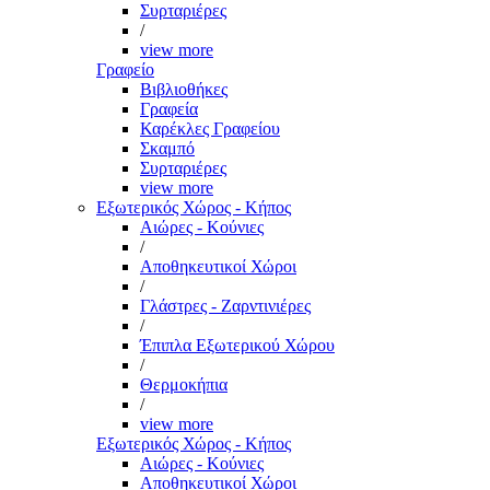
Συρταριέρες
/
view more
Γραφείο
Βιβλιοθήκες
Γραφεία
Καρέκλες Γραφείου
Σκαμπό
Συρταριέρες
view more
Εξωτερικός Χώρος - Κήπος
Αιώρες - Κούνιες
/
Αποθηκευτικοί Χώροι
/
Γλάστρες - Ζαρντινιέρες
/
Έπιπλα Εξωτερικού Χώρου
/
Θερμοκήπια
/
view more
Εξωτερικός Χώρος - Κήπος
Αιώρες - Κούνιες
Αποθηκευτικοί Χώροι