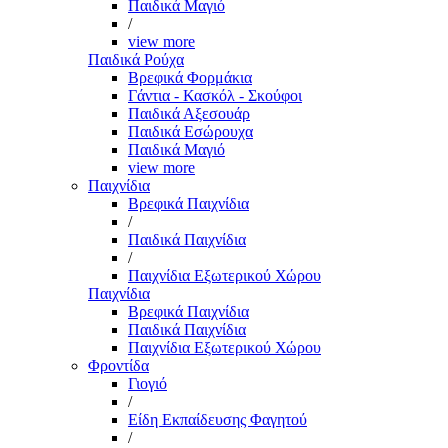
Παιδικά Μαγιό
/
view more
Παιδικά Ρούχα
Βρεφικά Φορμάκια
Γάντια - Κασκόλ - Σκούφοι
Παιδικά Αξεσουάρ
Παιδικά Εσώρουχα
Παιδικά Μαγιό
view more
Παιχνίδια
Βρεφικά Παιχνίδια
/
Παιδικά Παιχνίδια
/
Παιχνίδια Εξωτερικού Χώρου
Παιχνίδια
Βρεφικά Παιχνίδια
Παιδικά Παιχνίδια
Παιχνίδια Εξωτερικού Χώρου
Φροντίδα
Γιογιό
/
Είδη Εκπαίδευσης Φαγητού
/