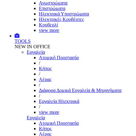
Ανωστρώματα
Επιστρώματα
Ηλεκτρικά Υποστρώματα
Ηλεκτρικές Κουβέρτες
Κουβερλί
view more
TOOLS
NEW IN OFFICE
Εργαλεία
Aτομική Προστασία
/
Kήπος
/
Αέρας
/
Διάφορα Δομικά Εργαλεία & Μηχανήματα
/
Εργαλεία Ηλεκτρικά
/
view more
Εργαλεία
Aτομική Προστασία
Kήπος
Αέρας