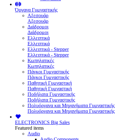
Όργανα Γυμναστικής
Αξεσουάρ
Αξεσουάρ
Διάδρομοι
Διάδρομοι
Ελλειπτικά
Ελλειπτικά
Ελλειπτικά - Stepper
Ελλειπτικά - Stepper
Κωπηλατικές
Κωπηλατικές
Πάγκοι Γυμναστικής
Πάγκοι Γυμναστικής
Παθητική Γυμναστική
Παθητική Γυμναστική
Ποδήλατα Γυμναστικής
Ποδήλατα Γυμναστικής
Πολυόργανα και Μηχανήματα Γυμναστικής
Πολυόργανα και Μηχανήματα Γυμναστικής
ELECTRONICS
Big Sales
Featured items
Audio
Audio Components