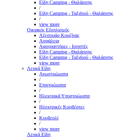
Είδη Camping - Θαλάσσης
/
Είδη Camping - Ταξιδιού - Θαλάσσης
/
view more
Οικιακός Εξοπλισμός
Αξεσουάρ Κουζίνας
Ασφάλεια
Αφυγραντήρες - Ιονιστές
Είδη Camping - Θαλάσσης
Είδη Camping - Ταξιδιού - Θαλάσσης
view more
Λευκά Είδη
Ανωστρώματα
/
Επιστρώματα
/
Ηλεκτρικά Υποστρώματα
/
Ηλεκτρικές Κουβέρτες
/
Κουβερλί
/
view more
Λευκά Είδη