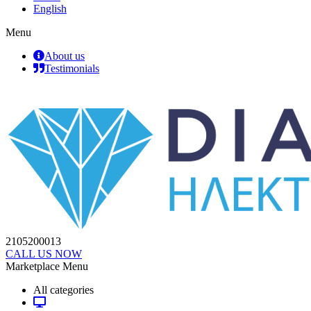
English
Menu
About us
Testimonials
2105200013
CALL US NOW
Marketplace Menu
All categories