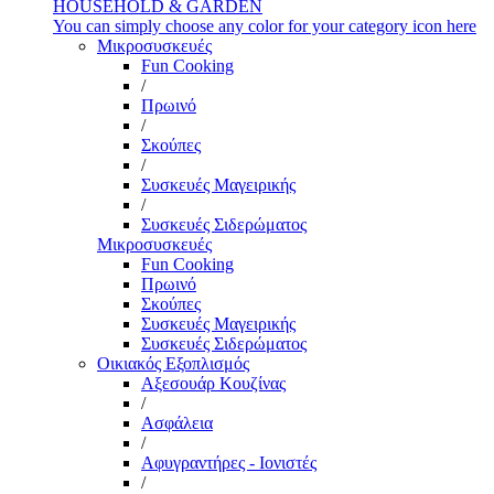
HOUSEHOLD & GARDEN
You can simply choose any color for your category icon here
Μικροσυσκευές
Fun Cooking
/
Πρωινό
/
Σκούπες
/
Συσκευές Μαγειρικής
/
Συσκευές Σιδερώματος
Μικροσυσκευές
Fun Cooking
Πρωινό
Σκούπες
Συσκευές Μαγειρικής
Συσκευές Σιδερώματος
Οικιακός Εξοπλισμός
Αξεσουάρ Κουζίνας
/
Ασφάλεια
/
Αφυγραντήρες - Ιονιστές
/