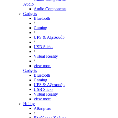
Audio
Audio Components
Gadgets
Bluetooth
/
Gaming
/
UPS & Αξεσουάρ
/
USB Sticks
/
Virtual Reality
/
view more
Gadgets
Bluetooth
Gaming
UPS & Αξεσουάρ
USB Sticks
Virtual Reality
view more
Hobby
Αθλήματα
/
Ελεύθερος Χρόνος