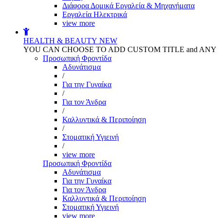
Διάφορα Δομικά Εργαλεία & Μηχανήματα
Εργαλεία Ηλεκτρικά
view more
HEALTH & BEAUTY
NEW
YOU CAN CHOOSE TO ADD CUSTOM TITLE and AN
Προσωπική Φροντίδα
Αδυνάτισμα
/
Για την Γυναίκα
/
Για τον Άνδρα
/
Καλλυντικά & Περιποίηση
/
Στοματική Υγιεινή
/
view more
Προσωπική Φροντίδα
Αδυνάτισμα
Για την Γυναίκα
Για τον Άνδρα
Καλλυντικά & Περιποίηση
Στοματική Υγιεινή
view more