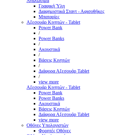
Αναλώσιμα
Γραφική Ύλη
Διαφημιστικά Σταντ - Αφισοθήκες
Μπαταρίες
Αξεσουάρ Κινητών - Tablet
Power Bank
/
Power Banks
/
Ακουστικά
/
Βάσεις Κινητών
/
Διάφορα Αξεσουάρ Tablet
/
view more
Αξεσουάρ Κινητών - Tablet
Power Bank
Power Banks
Ακουστικά
Βάσεις Κινητών
Διάφορα Αξεσουάρ Tablet
view more
Οθόνες Υπολογιστών
Φορητές Οθόνες