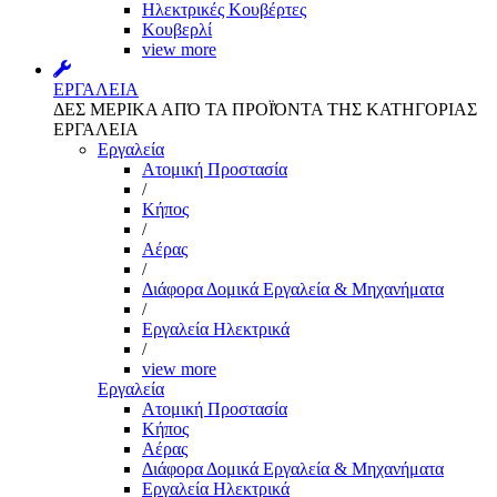
Ηλεκτρικές Κουβέρτες
Κουβερλί
view more
ΕΡΓΑΛΕΙΑ
ΔΕΣ ΜΕΡΙΚΑ ΑΠΌ ΤΑ ΠΡΟΪΌΝΤΑ ΤΗΣ ΚΑΤΗΓΟΡΙΑΣ
ΕΡΓΑΛΕΙΑ
Εργαλεία
Aτομική Προστασία
/
Kήπος
/
Αέρας
/
Διάφορα Δομικά Εργαλεία & Μηχανήματα
/
Εργαλεία Ηλεκτρικά
/
view more
Εργαλεία
Aτομική Προστασία
Kήπος
Αέρας
Διάφορα Δομικά Εργαλεία & Μηχανήματα
Εργαλεία Ηλεκτρικά