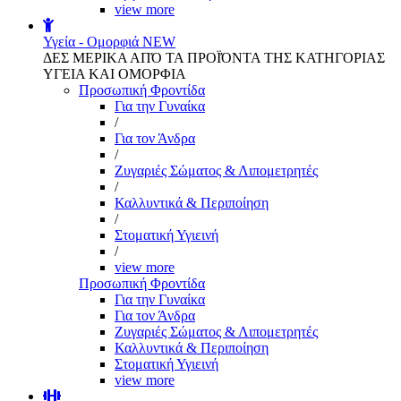
view more
Υγεία - Ομορφιά
NEW
ΔΕΣ ΜΕΡΙΚΑ ΑΠΌ ΤΑ ΠΡΟΪΌΝΤΑ ΤΗΣ ΚΑΤΗΓΟΡΙΑΣ
ΥΓΕΙΑ ΚΑΙ ΟΜΟΡΦΙΑ
Προσωπική Φροντίδα
Για την Γυναίκα
/
Για τον Άνδρα
/
Ζυγαριές Σώματος & Λιπομετρητές
/
Καλλυντικά & Περιποίηση
/
Στοματική Υγιεινή
/
view more
Προσωπική Φροντίδα
Για την Γυναίκα
Για τον Άνδρα
Ζυγαριές Σώματος & Λιπομετρητές
Καλλυντικά & Περιποίηση
Στοματική Υγιεινή
view more