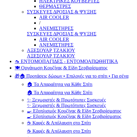
ΗΛΕΚΤΡΙΚΕΣ ΚΟΥΒΕΡΤΕΣ
ΘΕΡΜΑΣΤΡΕΣ
ΣΥΣΚΕΥΕΣ ΔΡΟΣΙΑΣ & ΨΥΞΗΣ
AIR COOLER
/
ΑΝΕΜΙΣΤΗΡΕΣ
ΣΥΣΚΕΥΕΣ ΔΡΟΣΙΑΣ & ΨΥΞΗΣ
AIR COOLER
ΑΝΕΜΙΣΤΗΡΕΣ
ΑΞΕΣΟΥΑΡ ΤΖΑΚΙΟΥ
ΑΞΕΣΟΥΑΡ ΤΖΑΚΙΟΥ
🦟 ΕΝΤΟΜΟΠΑΓΙΔΕΣ - ΕΝΤΟΜΟΑΠΩΘΗΤΙΚΑ
🍽️ Οργάνωση Κουζίνας & Είδη Σερβιρίσματος
🎁🏠 Προτάσεις δώρων • Επιλογές για το σπίτι • Για σένα
🏠 Τα Απαραίτητα για Κάθε Σπίτι
🏠 Τα Απαραίτητα για Κάθε Σπίτι
✨ Ξεχωριστές & Πρωτότυπες Συσκευές
✨ Ξεχωριστές & Πρωτότυπες Συσκευές
🍳 Εξοπλισμός Κουζίνας & Είδη Σερβιρίσματος
🍳 Εξοπλισμός Κουζίνας & Είδη Σερβιρίσματος
☕ Καφές & Απόλαυση στο Σπίτι
☕ Καφές & Απόλαυση στο Σπίτι