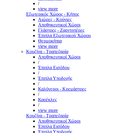
/
view more
Εξωτερικός Χώρος - Κήπος
Αιώρες - Κούνιες
Αποθηκευτικοί Χώροι
Γλάστρες - Ζαρντινιέρες
Έπιπλα Εξωτερικού Χώρου
Θερμοκήπια
view more
Κουζίνα - Τραπεζαρία
Αποθηκευτικοί Χώροι
/
Έπιπλα Εισόδου
/
Έπιπλα Υποδοχής
/
Καλόγεροι - Κρεμάστρες
/
Καρέκλες
/
view more
Κουζίνα - Τραπεζαρία
Αποθηκευτικοί Χώροι
Έπιπλα Εισόδου
Έπιπλα Υποδοχής