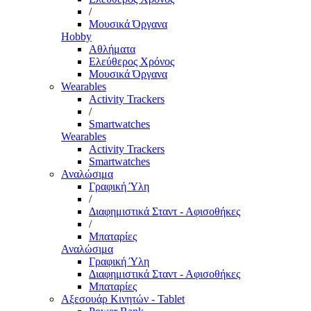
/
Μουσικά Όργανα
Hobby
Αθλήματα
Ελεύθερος Χρόνος
Μουσικά Όργανα
Wearables
Activity Trackers
/
Smartwatches
Wearables
Activity Trackers
Smartwatches
Αναλώσιμα
Γραφική Ύλη
/
Διαφημιστικά Σταντ - Αφισοθήκες
/
Μπαταρίες
Αναλώσιμα
Γραφική Ύλη
Διαφημιστικά Σταντ - Αφισοθήκες
Μπαταρίες
Αξεσουάρ Κινητών - Tablet