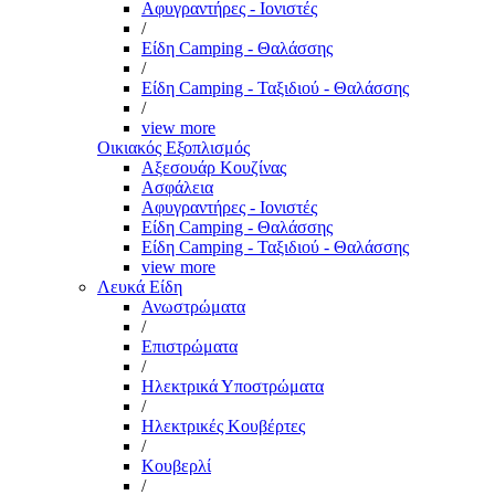
Αφυγραντήρες - Ιονιστές
/
Είδη Camping - Θαλάσσης
/
Είδη Camping - Ταξιδιού - Θαλάσσης
/
view more
Οικιακός Εξοπλισμός
Αξεσουάρ Κουζίνας
Ασφάλεια
Αφυγραντήρες - Ιονιστές
Είδη Camping - Θαλάσσης
Είδη Camping - Ταξιδιού - Θαλάσσης
view more
Λευκά Είδη
Ανωστρώματα
/
Επιστρώματα
/
Ηλεκτρικά Υποστρώματα
/
Ηλεκτρικές Κουβέρτες
/
Κουβερλί
/