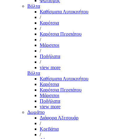
Φωτισμός
Βόλτα
Καθίσματα Αυτοκινήτου
/
Καρότσια
/
Καρότσια Περιπάτου
/
Μάρσιποι
/
Ποδήλατα
/
view more
Βόλτα
Καθίσματα Αυτοκινήτου
Καρότσια
Καρότσια Περιπάτου
Μάρσιποι
Ποδήλατα
view more
Δωμάτιο
Διάφορα Αξεσουάρ
/
Κρεβάτια
/