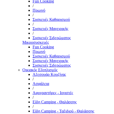
Fun Cooking
/
Πρωινό
/
Συσκευές Καθαρισμού
/
Συσκευές Μαγειρικής
/
Συσκευές Σιδερώματος
Μικροσυσκευές
Fun Cooking
Πρωινό
Συσκευές Καθαρισμού
Συσκευές Μαγειρικής
Συσκευές Σιδερώματος
Οικιακός Εξοπλισμός
Αξεσουάρ Κουζίνας
/
Ασφάλεια
/
Αφυγραντήρες - Ιονιστές
/
Είδη Camping - Θαλάσσης
/
Είδη Camping - Ταξιδιού - Θαλάσσης