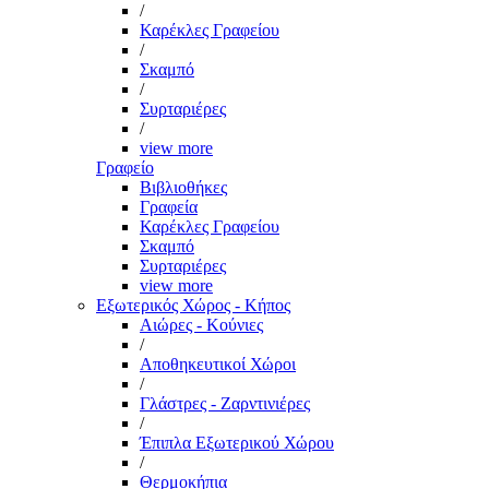
/
Καρέκλες Γραφείου
/
Σκαμπό
/
Συρταριέρες
/
view more
Γραφείο
Βιβλιοθήκες
Γραφεία
Καρέκλες Γραφείου
Σκαμπό
Συρταριέρες
view more
Εξωτερικός Χώρος - Κήπος
Αιώρες - Κούνιες
/
Αποθηκευτικοί Χώροι
/
Γλάστρες - Ζαρντινιέρες
/
Έπιπλα Εξωτερικού Χώρου
/
Θερμοκήπια