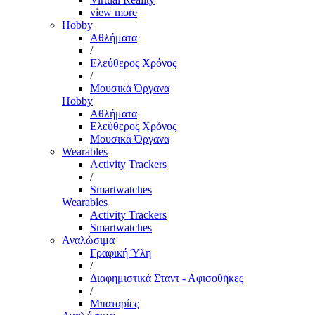
view more
Hobby
Αθλήματα
/
Ελεύθερος Χρόνος
/
Μουσικά Όργανα
Hobby
Αθλήματα
Ελεύθερος Χρόνος
Μουσικά Όργανα
Wearables
Activity Trackers
/
Smartwatches
Wearables
Activity Trackers
Smartwatches
Αναλώσιμα
Γραφική Ύλη
/
Διαφημιστικά Σταντ - Αφισοθήκες
/
Μπαταρίες