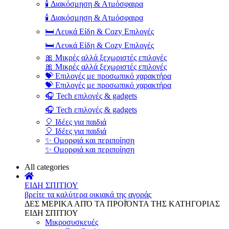
🕯️ Διακόσμηση & Ατμόσφαιρα
🕯️ Διακόσμηση & Ατμόσφαιρα
🛏️ Λευκά Είδη & Cozy Επιλογές
🛏️ Λευκά Είδη & Cozy Επιλογές
🎀 Μικρές αλλά ξεχωριστές επιλογές
🎀 Μικρές αλλά ξεχωριστές επιλογές
💝 Επιλογές με προσωπικό χαρακτήρα
💝 Επιλογές με προσωπικό χαρακτήρα
🎧 Tech επιλογές & gadgets
🎧 Tech επιλογές & gadgets
🎈 Ιδέες για παιδιά
🎈 Ιδέες για παιδιά
✨ Ομορφιά και περιποίηση
✨ Ομορφιά και περιποίηση
All categories
ΕΙΔΗ ΣΠΙΤΙΟΥ
βρείτε τα καλύτερα οικιακά της αγοράς
ΔΕΣ ΜΕΡΙΚΑ ΑΠΌ ΤΑ ΠΡΟΪΌΝΤΑ ΤΗΣ ΚΑΤΗΓΟΡΙΑΣ
ΕΙΔΗ ΣΠΙΤΙΟΥ
Μικροσυσκευές