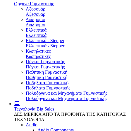
Όργανα Γυμναστικής
Αξεσουάρ
Αξεσουάρ
Διάδρομοι
Διάδρομοι
Ελλειπτικά
Ελλειπτικά
Ελλειπτικά - Stepper
Ελλειπτικά - Stepper
Κωπηλατικές
Κωπηλατικές
Πάγκοι Γυμναστικής
Πάγκοι Γυμναστικής
Παθητική Γυμναστική
Παθητική Γυμναστική
Ποδήλατα Γυμναστικής
Ποδήλατα Γυμναστικής
Πολυόργανα και Μηχανήματα Γυμναστικής
Πολυόργανα και Μηχανήματα Γυμναστικής
Τεχνολογία
Big Sales
ΔΕΣ ΜΕΡΙΚΑ ΑΠΌ ΤΑ ΠΡΟΪΌΝΤΑ ΤΗΣ ΚΑΤΗΓΟΡΙΑΣ
ΤΕΧΝΟΛΟΓΙΑ
Audio
Audio Components