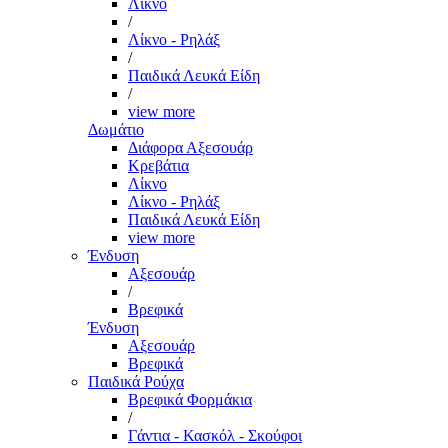
Λίκνο
/
Λίκνο - Ρηλάξ
/
Παιδικά Λευκά Είδη
/
view more
Δωμάτιο
Διάφορα Αξεσουάρ
Κρεβάτια
Λίκνο
Λίκνο - Ρηλάξ
Παιδικά Λευκά Είδη
view more
Ένδυση
Αξεσουάρ
/
Βρεφικά
Ένδυση
Αξεσουάρ
Βρεφικά
Παιδικά Ρούχα
Βρεφικά Φορμάκια
/
Γάντια - Κασκόλ - Σκούφοι