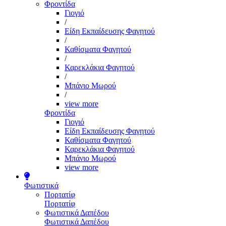
Φροντίδα
Γιογιό
/
Είδη Εκπαίδευσης Φαγητού
/
Καθίσματα Φαγητού
/
Καρεκλάκια Φαγητού
/
Μπάνιο Μωρού
/
view more
Φροντίδα
Γιογιό
Είδη Εκπαίδευσης Φαγητού
Καθίσματα Φαγητού
Καρεκλάκια Φαγητού
Μπάνιο Μωρού
view more
Φωτιστικά
Πορτατίφ
Πορτατίφ
Φωτιστικά Δαπέδου
Φωτιστικά Δαπέδου