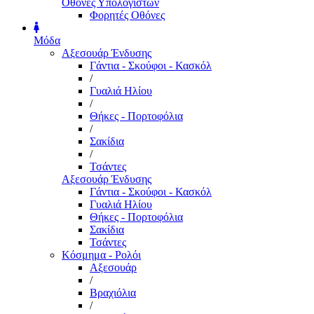
Οθόνες Υπολογιστών
Φορητές Οθόνες
Μόδα
Αξεσουάρ Ένδυσης
Γάντια - Σκούφοι - Κασκόλ
/
Γυαλιά Ηλίου
/
Θήκες - Πορτοφόλια
/
Σακίδια
/
Τσάντες
Αξεσουάρ Ένδυσης
Γάντια - Σκούφοι - Κασκόλ
Γυαλιά Ηλίου
Θήκες - Πορτοφόλια
Σακίδια
Τσάντες
Κόσμημα - Ρολόι
Αξεσουάρ
/
Βραχιόλια
/