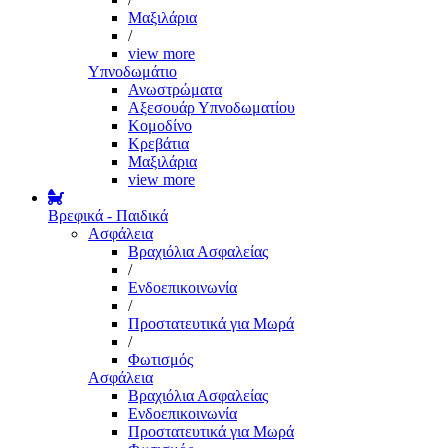
Μαξιλάρια
/
view more
Υπνοδωμάτιο
Ανωστρώματα
Αξεσουάρ Υπνοδωματίου
Κομοδίνο
Κρεβάτια
Μαξιλάρια
view more
Βρεφικά - Παιδικά
Ασφάλεια
Βραχιόλια Ασφαλείας
/
Ενδοεπικοινωνία
/
Προστατευτικά για Μωρά
/
Φωτισμός
Ασφάλεια
Βραχιόλια Ασφαλείας
Ενδοεπικοινωνία
Προστατευτικά για Μωρά