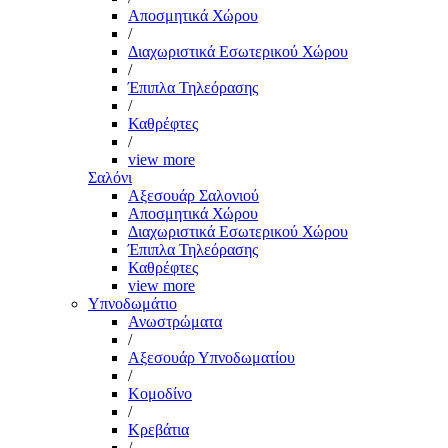
Αποσμητικά Χώρου
/
Διαχωριστικά Εσωτερικού Χώρου
/
Έπιπλα Τηλεόρασης
/
Καθρέφτες
/
view more
Σαλόνι
Αξεσουάρ Σαλονιού
Αποσμητικά Χώρου
Διαχωριστικά Εσωτερικού Χώρου
Έπιπλα Τηλεόρασης
Καθρέφτες
view more
Υπνοδωμάτιο
Ανωστρώματα
/
Αξεσουάρ Υπνοδωματίου
/
Κομοδίνο
/
Κρεβάτια
/