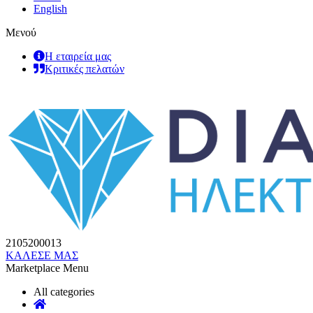
English
Μενού
Η εταιρεία μας
Κριτικές πελατών
2105200013
ΚΑΛΕΣΕ ΜΑΣ
Marketplace Menu
All categories