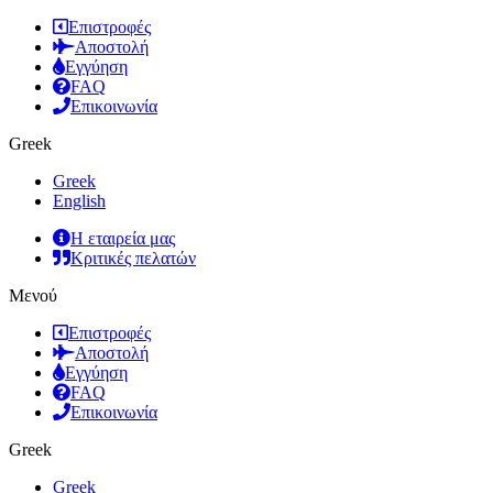
Επιστροφές
Αποστολή
Εγγύηση
FAQ
Επικοινωνία
Greek
Greek
English
Η εταιρεία μας
Κριτικές πελατών
Μενού
Επιστροφές
Αποστολή
Εγγύηση
FAQ
Επικοινωνία
Greek
Greek