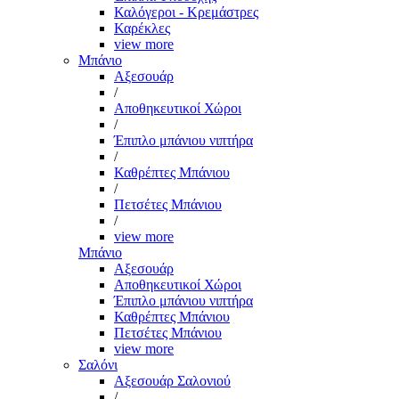
Καλόγεροι - Κρεμάστρες
Καρέκλες
view more
Μπάνιο
Αξεσουάρ
/
Αποθηκευτικοί Χώροι
/
Έπιπλο μπάνιου νιπτήρα
/
Καθρέπτες Μπάνιου
/
Πετσέτες Μπάνιου
/
view more
Μπάνιο
Αξεσουάρ
Αποθηκευτικοί Χώροι
Έπιπλο μπάνιου νιπτήρα
Καθρέπτες Μπάνιου
Πετσέτες Μπάνιου
view more
Σαλόνι
Αξεσουάρ Σαλονιού
/