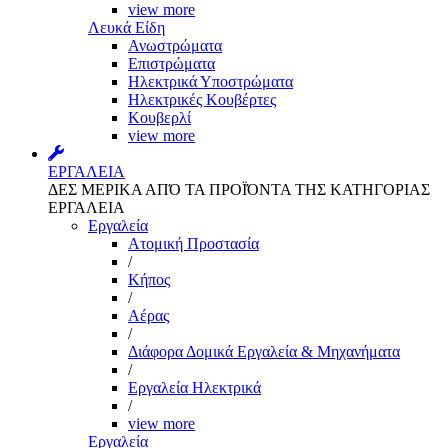
view more
Λευκά Είδη
Ανωστρώματα
Επιστρώματα
Ηλεκτρικά Υποστρώματα
Ηλεκτρικές Κουβέρτες
Κουβερλί
view more
ΕΡΓΑΛΕΙΑ
ΔΕΣ ΜΕΡΙΚΑ ΑΠΌ ΤΑ ΠΡΟΪΌΝΤΑ ΤΗΣ ΚΑΤΗΓΟΡΙΑΣ
ΕΡΓΑΛΕΙΑ
Εργαλεία
Aτομική Προστασία
/
Kήπος
/
Αέρας
/
Διάφορα Δομικά Εργαλεία & Μηχανήματα
/
Εργαλεία Ηλεκτρικά
/
view more
Εργαλεία