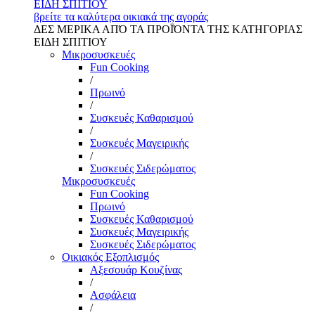
ΕΙΔΗ ΣΠΙΤΙΟΥ
βρείτε τα καλύτερα οικιακά της αγοράς
ΔΕΣ ΜΕΡΙΚΑ ΑΠΌ ΤΑ ΠΡΟΪΌΝΤΑ ΤΗΣ ΚΑΤΗΓΟΡΙΑΣ
ΕΙΔΗ ΣΠΙΤΙΟΥ
Μικροσυσκευές
Fun Cooking
/
Πρωινό
/
Συσκευές Καθαρισμού
/
Συσκευές Μαγειρικής
/
Συσκευές Σιδερώματος
Μικροσυσκευές
Fun Cooking
Πρωινό
Συσκευές Καθαρισμού
Συσκευές Μαγειρικής
Συσκευές Σιδερώματος
Οικιακός Εξοπλισμός
Αξεσουάρ Κουζίνας
/
Ασφάλεια
/