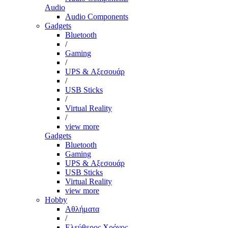
Audio
Audio Components
Gadgets
Bluetooth
/
Gaming
/
UPS & Αξεσουάρ
/
USB Sticks
/
Virtual Reality
/
view more
Gadgets
Bluetooth
Gaming
UPS & Αξεσουάρ
USB Sticks
Virtual Reality
view more
Hobby
Αθλήματα
/
Ελεύθερος Χρόνος