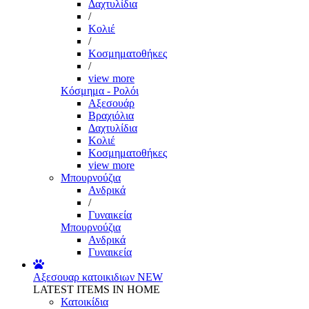
Δαχτυλίδια
/
Κολιέ
/
Κοσμηματοθήκες
/
view more
Κόσμημα - Ρολόι
Αξεσουάρ
Βραχιόλια
Δαχτυλίδια
Κολιέ
Κοσμηματοθήκες
view more
Μπουρνούζια
Ανδρικά
/
Γυναικεία
Μπουρνούζια
Ανδρικά
Γυναικεία
Αξεσουαρ κατοικιδιων
NEW
LATEST ITEMS IN HOME
Κατοικίδια