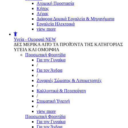
Aτομική Προστασία
Kήπος
Αέρας
Διάφορα Δομικά Εργαλεία & Μηχανήματα
Εργαλεία Ηλεκτρικά
view more
Υγεία - Ομορφιά
NEW
ΔΕΣ ΜΕΡΙΚΑ ΑΠΌ ΤΑ ΠΡΟΪΌΝΤΑ ΤΗΣ ΚΑΤΗΓΟΡΙΑΣ
ΥΓΕΙΑ ΚΑΙ ΟΜΟΡΦΙΑ
Προσωπική Φροντίδα
Για την Γυναίκα
/
Για τον Άνδρα
/
Ζυγαριές Σώματος & Λιπομετρητές
/
Καλλυντικά & Περιποίηση
/
Στοματική Υγιεινή
/
view more
Προσωπική Φροντίδα
Για την Γυναίκα
Για τον Άνδρα