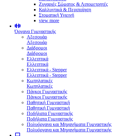
Ζυγαριές Σώματος & Λιπομετρητές
Καλλυντικά & Περιποίηση
Στοματική Υγιεινή
view more
Όργανα Γυμναστικής
Αξεσουάρ
Αξεσουάρ
Διάδρομοι
Διάδρομοι
Ελλειπτικά
Ελλειπτικά
Ελλειπτικά - Stepper
Ελλειπτικά - Stepper
Κωπηλατικές
Κωπηλατικές
Πάγκοι Γυμναστικής
Πάγκοι Γυμναστικής
Παθητική Γυμναστική
Παθητική Γυμναστική
Ποδήλατα Γυμναστικής
Ποδήλατα Γυμναστικής
Πολυόργανα και Μηχανήματα Γυμναστικής
Πολυόργανα και Μηχανήματα Γυμναστικής