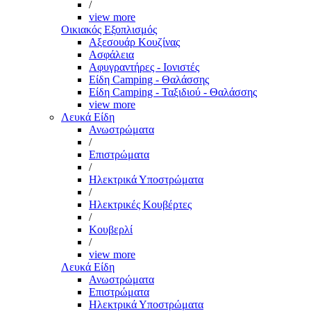
/
view more
Οικιακός Εξοπλισμός
Αξεσουάρ Κουζίνας
Ασφάλεια
Αφυγραντήρες - Ιονιστές
Είδη Camping - Θαλάσσης
Είδη Camping - Ταξιδιού - Θαλάσσης
view more
Λευκά Είδη
Ανωστρώματα
/
Επιστρώματα
/
Ηλεκτρικά Υποστρώματα
/
Ηλεκτρικές Κουβέρτες
/
Κουβερλί
/
view more
Λευκά Είδη
Ανωστρώματα
Επιστρώματα
Ηλεκτρικά Υποστρώματα