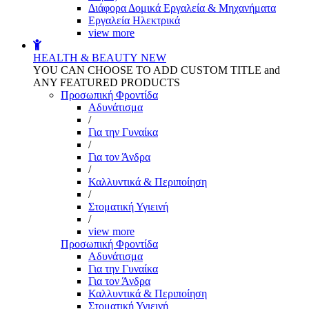
Διάφορα Δομικά Εργαλεία & Μηχανήματα
Εργαλεία Ηλεκτρικά
view more
HEALTH & BEAUTY
NEW
YOU CAN CHOOSE TO ADD CUSTOM TITLE and
ANY FEATURED PRODUCTS
Προσωπική Φροντίδα
Αδυνάτισμα
/
Για την Γυναίκα
/
Για τον Άνδρα
/
Καλλυντικά & Περιποίηση
/
Στοματική Υγιεινή
/
view more
Προσωπική Φροντίδα
Αδυνάτισμα
Για την Γυναίκα
Για τον Άνδρα
Καλλυντικά & Περιποίηση
Στοματική Υγιεινή