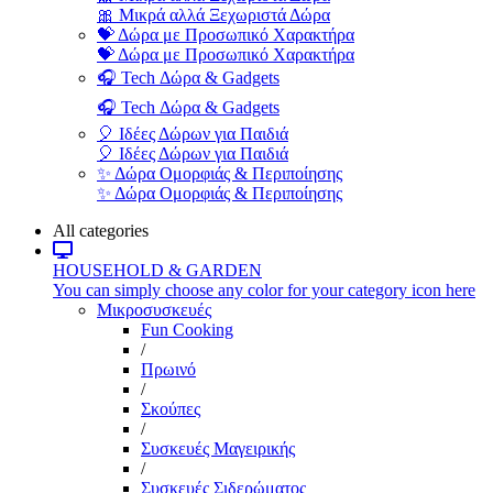
🎀 Μικρά αλλά Ξεχωριστά Δώρα
💝 Δώρα με Προσωπικό Χαρακτήρα
💝 Δώρα με Προσωπικό Χαρακτήρα
🎧 Tech Δώρα & Gadgets
🎧 Tech Δώρα & Gadgets
🎈 Ιδέες Δώρων για Παιδιά
🎈 Ιδέες Δώρων για Παιδιά
✨ Δώρα Ομορφιάς & Περιποίησης
✨ Δώρα Ομορφιάς & Περιποίησης
All categories
HOUSEHOLD & GARDEN
You can simply choose any color for your category icon here
Μικροσυσκευές
Fun Cooking
/
Πρωινό
/
Σκούπες
/
Συσκευές Μαγειρικής
/
Συσκευές Σιδερώματος