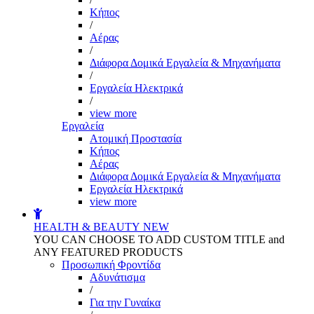
Kήπος
/
Αέρας
/
Διάφορα Δομικά Εργαλεία & Μηχανήματα
/
Εργαλεία Ηλεκτρικά
/
view more
Εργαλεία
Aτομική Προστασία
Kήπος
Αέρας
Διάφορα Δομικά Εργαλεία & Μηχανήματα
Εργαλεία Ηλεκτρικά
view more
HEALTH & BEAUTY
NEW
YOU CAN CHOOSE TO ADD CUSTOM TITLE and
ANY FEATURED PRODUCTS
Προσωπική Φροντίδα
Αδυνάτισμα
/
Για την Γυναίκα