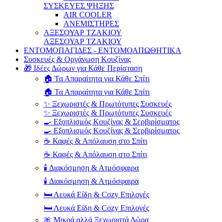
ΣΥΣΚΕΥΕΣ ΨΗΞΗΣ
AIR COOLER
ΑΝΕΜΙΣΤΗΡΕΣ
ΑΞΕΣΟΥΑΡ ΤΖΑΚΙΟΥ
ΑΞΕΣΟΥΑΡ ΤΖΑΚΙΟΥ
ΕΝΤΟΜΟΠΑΓΙΔΕΣ - ΕΝΤΟΜΟΑΠΩΘΗΤΙΚΑ
Συσκευές & Οργάνωση Κουζίνας
🎁 Ιδέες Δώρων για Κάθε Περίσταση
🏠 Τα Απαραίτητα για Κάθε Σπίτι
🏠 Τα Απαραίτητα για Κάθε Σπίτι
✨ Ξεχωριστές & Πρωτότυπες Συσκευές
✨ Ξεχωριστές & Πρωτότυπες Συσκευές
🍳 Εξοπλισμός Κουζίνας & Σερβιρίσματος
🍳 Εξοπλισμός Κουζίνας & Σερβιρίσματος
☕ Καφές & Απόλαυση στο Σπίτι
☕ Καφές & Απόλαυση στο Σπίτι
🕯️ Διακόσμηση & Ατμόσφαιρα
🕯️ Διακόσμηση & Ατμόσφαιρα
🛏️ Λευκά Είδη & Cozy Επιλογές
🛏️ Λευκά Είδη & Cozy Επιλογές
🎀 Μικρά αλλά Ξεχωριστά Δώρα