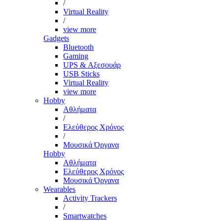
/
Virtual Reality
/
view more
Gadgets
Bluetooth
Gaming
UPS & Αξεσουάρ
USB Sticks
Virtual Reality
view more
Hobby
Αθλήματα
/
Ελεύθερος Χρόνος
/
Μουσικά Όργανα
Hobby
Αθλήματα
Ελεύθερος Χρόνος
Μουσικά Όργανα
Wearables
Activity Trackers
/
Smartwatches