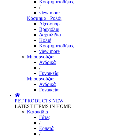
Κοσμηματοθήκες
/
view more
Κόσμημα - Ρολόι
Αξεσουάρ
Βραχιόλια
Δαχτυλίδια
Κολιέ
Κοσμηματοθήκες
view more
Μπουρνούζια
Ανδρικά
/
Γυναικεία
Μπουρνούζια
Ανδρικά
Γυναικεία
PET PRODUCTS
NEW
LATEST ITEMS IN HOME
Κατοικίδια
Γάτες
/
Ερπετά
/