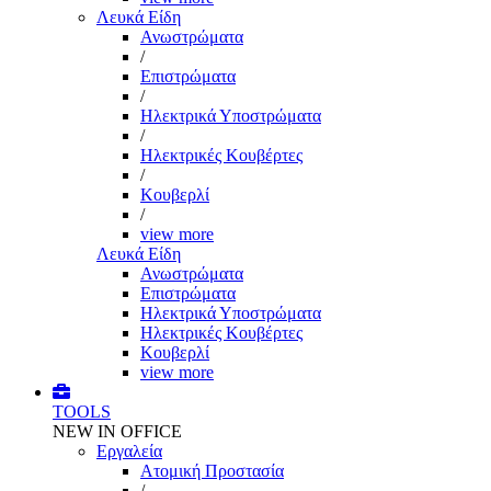
Λευκά Είδη
Ανωστρώματα
/
Επιστρώματα
/
Ηλεκτρικά Υποστρώματα
/
Ηλεκτρικές Κουβέρτες
/
Κουβερλί
/
view more
Λευκά Είδη
Ανωστρώματα
Επιστρώματα
Ηλεκτρικά Υποστρώματα
Ηλεκτρικές Κουβέρτες
Κουβερλί
view more
TOOLS
NEW IN OFFICE
Εργαλεία
Aτομική Προστασία
/