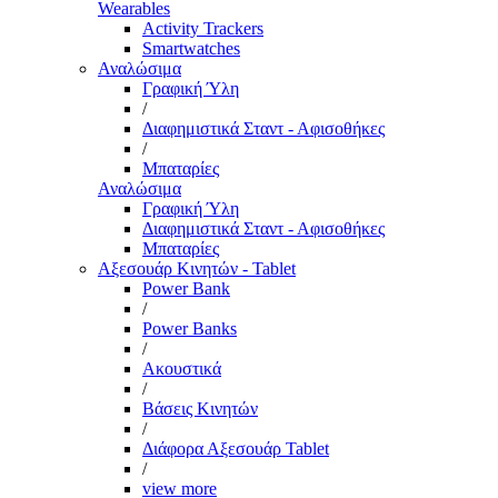
Wearables
Activity Trackers
Smartwatches
Αναλώσιμα
Γραφική Ύλη
/
Διαφημιστικά Σταντ - Αφισοθήκες
/
Μπαταρίες
Αναλώσιμα
Γραφική Ύλη
Διαφημιστικά Σταντ - Αφισοθήκες
Μπαταρίες
Αξεσουάρ Κινητών - Tablet
Power Bank
/
Power Banks
/
Ακουστικά
/
Βάσεις Κινητών
/
Διάφορα Αξεσουάρ Tablet
/
view more