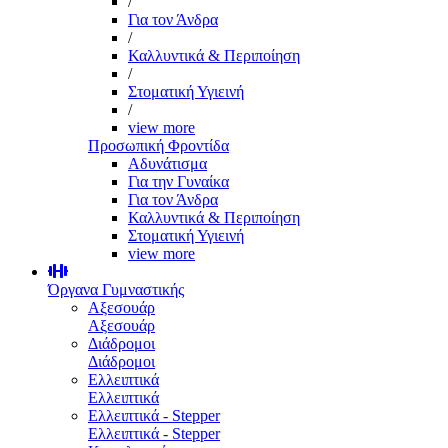
/
Για τον Άνδρα
/
Καλλυντικά & Περιποίηση
/
Στοματική Υγιεινή
/
view more
Προσωπική Φροντίδα
Αδυνάτισμα
Για την Γυναίκα
Για τον Άνδρα
Καλλυντικά & Περιποίηση
Στοματική Υγιεινή
view more
Όργανα Γυμναστικής
Αξεσουάρ
Αξεσουάρ
Διάδρομοι
Διάδρομοι
Ελλειπτικά
Ελλειπτικά
Ελλειπτικά - Stepper
Ελλειπτικά - Stepper