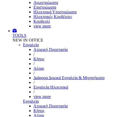
Ανωστρώματα
Επιστρώματα
Ηλεκτρικά Υποστρώματα
Ηλεκτρικές Κουβέρτες
Κουβερλί
view more
TOOLS
NEW IN OFFICE
Εργαλεία
Aτομική Προστασία
/
Kήπος
/
Αέρας
/
Διάφορα Δομικά Εργαλεία & Μηχανήματα
/
Εργαλεία Ηλεκτρικά
/
view more
Εργαλεία
Aτομική Προστασία
Kήπος
Αέρας