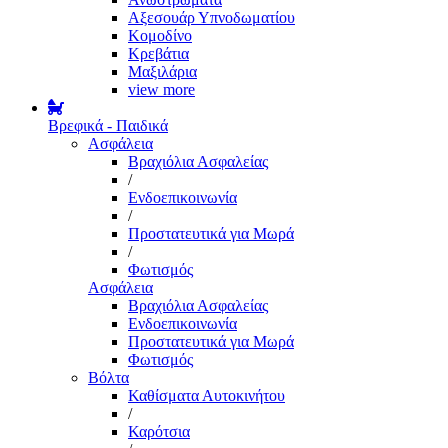
Αξεσουάρ Υπνοδωματίου
Κομοδίνο
Κρεβάτια
Μαξιλάρια
view more
Βρεφικά - Παιδικά
Ασφάλεια
Βραχιόλια Ασφαλείας
/
Ενδοεπικοινωνία
/
Προστατευτικά για Μωρά
/
Φωτισμός
Ασφάλεια
Βραχιόλια Ασφαλείας
Ενδοεπικοινωνία
Προστατευτικά για Μωρά
Φωτισμός
Βόλτα
Καθίσματα Αυτοκινήτου
/
Καρότσια