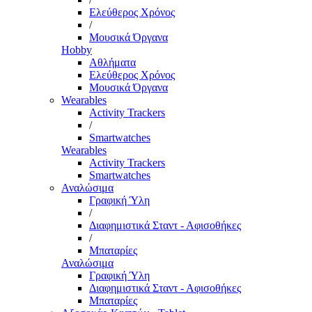
Ελεύθερος Χρόνος
/
Μουσικά Όργανα
Hobby
Αθλήματα
Ελεύθερος Χρόνος
Μουσικά Όργανα
Wearables
Activity Trackers
/
Smartwatches
Wearables
Activity Trackers
Smartwatches
Αναλώσιμα
Γραφική Ύλη
/
Διαφημιστικά Σταντ - Αφισοθήκες
/
Μπαταρίες
Αναλώσιμα
Γραφική Ύλη
Διαφημιστικά Σταντ - Αφισοθήκες
Μπαταρίες