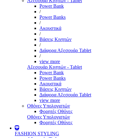
Αξεσουάρ Κινητών - Tablet
Power Bank
/
Power Banks
/
Ακουστικά
/
Βάσεις Κινητών
/
Διάφορα Αξεσουάρ Tablet
/
view more
Αξεσουάρ Κινητών - Tablet
Power Bank
Power Banks
Ακουστικά
Βάσεις Κινητών
Διάφορα Αξεσουάρ Tablet
view more
Οθόνες Υπολογιστών
Φορητές Οθόνες
Οθόνες Υπολογιστών
Φορητές Οθόνες
FASHION STYLING