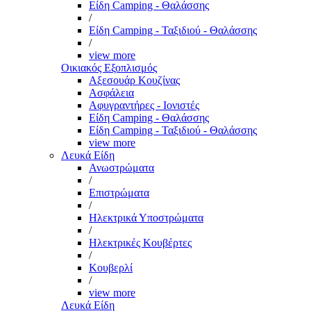
Είδη Camping - Θαλάσσης
/
Είδη Camping - Ταξιδιού - Θαλάσσης
/
view more
Οικιακός Εξοπλισμός
Αξεσουάρ Κουζίνας
Ασφάλεια
Αφυγραντήρες - Ιονιστές
Είδη Camping - Θαλάσσης
Είδη Camping - Ταξιδιού - Θαλάσσης
view more
Λευκά Είδη
Ανωστρώματα
/
Επιστρώματα
/
Ηλεκτρικά Υποστρώματα
/
Ηλεκτρικές Κουβέρτες
/
Κουβερλί
/
view more
Λευκά Είδη