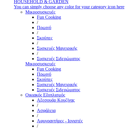
HOUSEHOLD & GARDEN
You can simply choose any color for your category icon here
Μικροσυσκευές
Fun Cooking
/
Πρωινό
/
Σκούπες
/
Συσκευές Μαγειρικής
/
Συσκευές Σιδερώματος
Μικροσυσκευές
Fun Cooking
Πρωινό
Σκούπες
Συσκευές Μαγειρικής
Συσκευές Σιδερώματος
Οικιακός Εξοπλισμός
Αξεσουάρ Κουζίνας
/
Ασφάλεια
/
Αφυγραντήρες - Ιονιστές
/