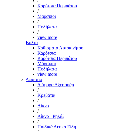
/
Καρότσια Περιπάτου
/
Μάρσιποι
/
Ποδήλατα
/
view more
Βόλτα
Καθίσματα Αυτοκινήτου
Καρότσια
Καρότσια Περιπάτου
Μάρσιποι
Ποδήλατα
view more
Δωμάτιο
Διάφορα Αξεσουάρ
/
Κρεβάτια
/
Λίκνο
/
Λίκνο - Ρηλάξ
/
Παιδικά Λευκά Είδη