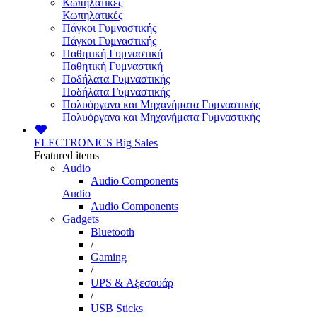
Κωπηλατικές
Κωπηλατικές
Πάγκοι Γυμναστικής
Πάγκοι Γυμναστικής
Παθητική Γυμναστική
Παθητική Γυμναστική
Ποδήλατα Γυμναστικής
Ποδήλατα Γυμναστικής
Πολυόργανα και Μηχανήματα Γυμναστικής
Πολυόργανα και Μηχανήματα Γυμναστικής
ELECTRONICS
Big Sales
Featured items
Audio
Audio Components
Audio
Audio Components
Gadgets
Bluetooth
/
Gaming
/
UPS & Αξεσουάρ
/
USB Sticks