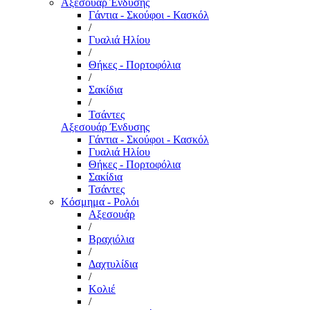
Αξεσουάρ Ένδυσης
Γάντια - Σκούφοι - Κασκόλ
/
Γυαλιά Ηλίου
/
Θήκες - Πορτοφόλια
/
Σακίδια
/
Τσάντες
Αξεσουάρ Ένδυσης
Γάντια - Σκούφοι - Κασκόλ
Γυαλιά Ηλίου
Θήκες - Πορτοφόλια
Σακίδια
Τσάντες
Κόσμημα - Ρολόι
Αξεσουάρ
/
Βραχιόλια
/
Δαχτυλίδια
/
Κολιέ
/