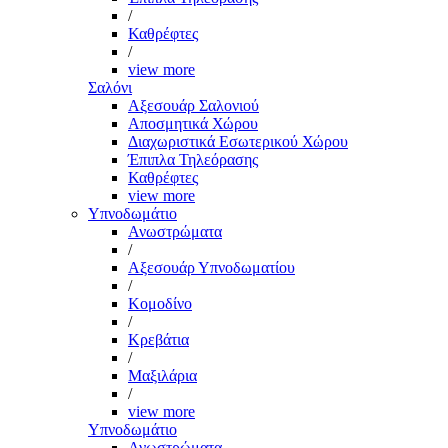
/
Καθρέφτες
/
view more
Σαλόνι
Αξεσουάρ Σαλονιού
Αποσμητικά Χώρου
Διαχωριστικά Εσωτερικού Χώρου
Έπιπλα Τηλεόρασης
Καθρέφτες
view more
Υπνοδωμάτιο
Ανωστρώματα
/
Αξεσουάρ Υπνοδωματίου
/
Κομοδίνο
/
Κρεβάτια
/
Μαξιλάρια
/
view more
Υπνοδωμάτιο
Ανωστρώματα