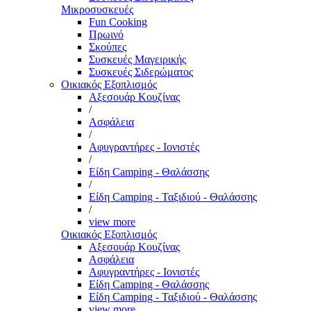
Μικροσυσκευές
Fun Cooking
Πρωινό
Σκούπες
Συσκευές Μαγειρικής
Συσκευές Σιδερώματος
Οικιακός Εξοπλισμός
Αξεσουάρ Κουζίνας
/
Ασφάλεια
/
Αφυγραντήρες - Ιονιστές
/
Είδη Camping - Θαλάσσης
/
Είδη Camping - Ταξιδιού - Θαλάσσης
/
view more
Οικιακός Εξοπλισμός
Αξεσουάρ Κουζίνας
Ασφάλεια
Αφυγραντήρες - Ιονιστές
Είδη Camping - Θαλάσσης
Είδη Camping - Ταξιδιού - Θαλάσσης
view more