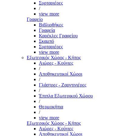
Συρταριέρες
/
view more
Γραφείο
Βιβλιοθήκες
Γραφεία
Καρέκλες Γραφείου
Σκαμπό
Συρταριέρες
view more
Εξωτερικός Χώρος - Κήπος
Αιώρες - Κούνιες
/
Αποθηκευτικοί Χώροι
/
Γλάστρες - Ζαρντινιέρες
/
Έπιπλα Εξωτερικού Χώρου
/
Θερμοκήπια
/
view more
Εξωτερικός Χώρος - Κήπος
Αιώρες - Κούνιες
Αποθηκευτικοί Χώροι