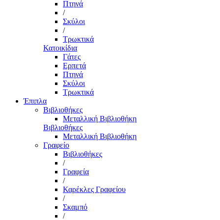
Πτηνά
/
Σκύλοι
/
Τρωκτικά
Κατοικίδια
Γάτες
Ερπετά
Πτηνά
Σκύλοι
Τρωκτικά
Έπιπλα
Βιβλιοθήκες
Μεταλλική Βιβλιοθήκη
Βιβλιοθήκες
Μεταλλική Βιβλιοθήκη
Γραφείο
Βιβλιοθήκες
/
Γραφεία
/
Καρέκλες Γραφείου
/
Σκαμπό
/