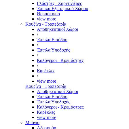
Γλάστρες - Ζαρντινιέρες
Έπιπλα Εξωτερικού Χώρου
Θερμοκήπια
view more
Κουζίνα - Τραπεζαρία
Αποθηκευτικοί Χώροι
/
Έπιπλα Εισόδου
/
Έπιπλα Υποδοχής
/
Καλόγεροι - Κρεμάστρες
/
Καρέκλες
/
view more
Κουζίνα - Τραπεζαρία
Αποθηκευτικοί Χώροι
Έπιπλα Εισόδου
Έπιπλα Υποδοχής
Καλόγεροι - Κρεμάστρες
Καρέκλες
view more
Μπάνιο
Αξεσουάρ