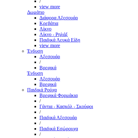
/
view more
Δωμάτιο
Διάφορα Αξεσουάρ
Κρεβάτια
Λίκνο
Λίκνο - Ρηλάξ
Παιδικά Λευκά Είδη
view more
Ένδυση
Αξεσουάρ
/
Βρεφικά
Ένδυση
Αξεσουάρ
Βρεφικά
Παιδικά Ρούχα
Βρεφικά Φορμάκια
/
Γάντια - Κασκόλ - Σκούφοι
/
Παιδικά Αξεσουάρ
/
Παιδικά Εσώρουχα
/