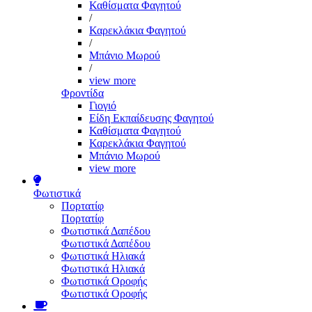
Καθίσματα Φαγητού
/
Καρεκλάκια Φαγητού
/
Μπάνιο Μωρού
/
view more
Φροντίδα
Γιογιό
Είδη Εκπαίδευσης Φαγητού
Καθίσματα Φαγητού
Καρεκλάκια Φαγητού
Μπάνιο Μωρού
view more
Φωτιστικά
Πορτατίφ
Πορτατίφ
Φωτιστικά Δαπέδου
Φωτιστικά Δαπέδου
Φωτιστικά Ηλιακά
Φωτιστικά Ηλιακά
Φωτιστικά Οροφής
Φωτιστικά Οροφής