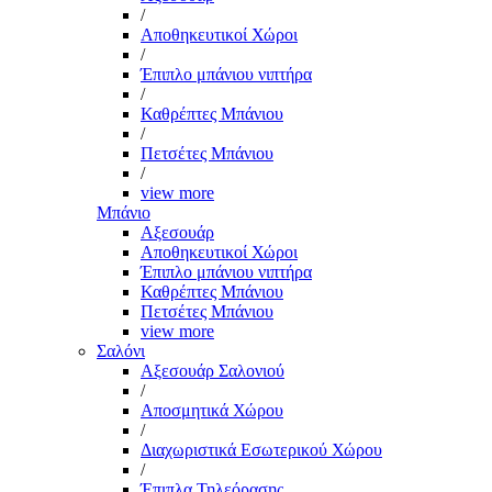
/
Αποθηκευτικοί Χώροι
/
Έπιπλο μπάνιου νιπτήρα
/
Καθρέπτες Μπάνιου
/
Πετσέτες Μπάνιου
/
view more
Μπάνιο
Αξεσουάρ
Αποθηκευτικοί Χώροι
Έπιπλο μπάνιου νιπτήρα
Καθρέπτες Μπάνιου
Πετσέτες Μπάνιου
view more
Σαλόνι
Αξεσουάρ Σαλονιού
/
Αποσμητικά Χώρου
/
Διαχωριστικά Εσωτερικού Χώρου
/
Έπιπλα Τηλεόρασης