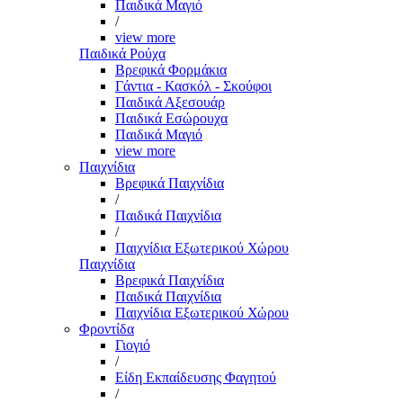
Παιδικά Μαγιό
/
view more
Παιδικά Ρούχα
Βρεφικά Φορμάκια
Γάντια - Κασκόλ - Σκούφοι
Παιδικά Αξεσουάρ
Παιδικά Εσώρουχα
Παιδικά Μαγιό
view more
Παιχνίδια
Βρεφικά Παιχνίδια
/
Παιδικά Παιχνίδια
/
Παιχνίδια Εξωτερικού Χώρου
Παιχνίδια
Βρεφικά Παιχνίδια
Παιδικά Παιχνίδια
Παιχνίδια Εξωτερικού Χώρου
Φροντίδα
Γιογιό
/
Είδη Εκπαίδευσης Φαγητού
/