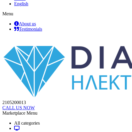
English
Menu
About us
Testimonials
2105200013
CALL US NOW
Marketplace Menu
All categories