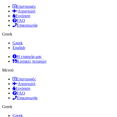
Επιστροφές
Αποστολή
Εγγύηση
FAQ
Επικοινωνία
Greek
Greek
English
Η εταιρεία μας
Κριτικές πελατών
Μενού
Επιστροφές
Αποστολή
Εγγύηση
FAQ
Επικοινωνία
Greek
Greek