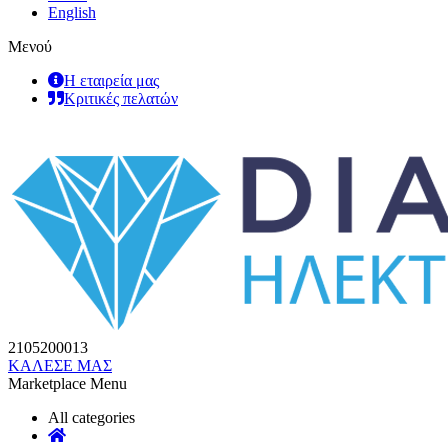
English
Μενού
Η εταιρεία μας
Κριτικές πελατών
2105200013
ΚΑΛΕΣΕ ΜΑΣ
Marketplace Menu
All categories