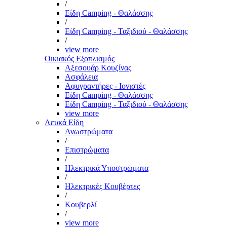
/
Είδη Camping - Θαλάσσης
/
Είδη Camping - Ταξιδιού - Θαλάσσης
/
view more
Οικιακός Εξοπλισμός
Αξεσουάρ Κουζίνας
Ασφάλεια
Αφυγραντήρες - Ιονιστές
Είδη Camping - Θαλάσσης
Είδη Camping - Ταξιδιού - Θαλάσσης
view more
Λευκά Είδη
Ανωστρώματα
/
Επιστρώματα
/
Ηλεκτρικά Υποστρώματα
/
Ηλεκτρικές Κουβέρτες
/
Κουβερλί
/
view more