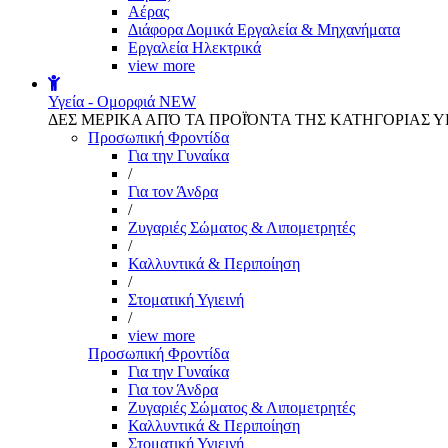
Αέρας
Διάφορα Δομικά Εργαλεία & Μηχανήματα
Εργαλεία Ηλεκτρικά
view more
Υγεία - Ομορφιά
NEW
ΔΕΣ ΜΕΡΙΚΑ ΑΠΌ ΤΑ ΠΡΟΪΌΝΤΑ ΤΗΣ ΚΑΤΗΓΟΡΙΑΣ Υ
Προσωπική Φροντίδα
Για την Γυναίκα
/
Για τον Άνδρα
/
Ζυγαριές Σώματος & Λιπομετρητές
/
Καλλυντικά & Περιποίηση
/
Στοματική Υγιεινή
/
view more
Προσωπική Φροντίδα
Για την Γυναίκα
Για τον Άνδρα
Ζυγαριές Σώματος & Λιπομετρητές
Καλλυντικά & Περιποίηση
Στοματική Υγιεινή