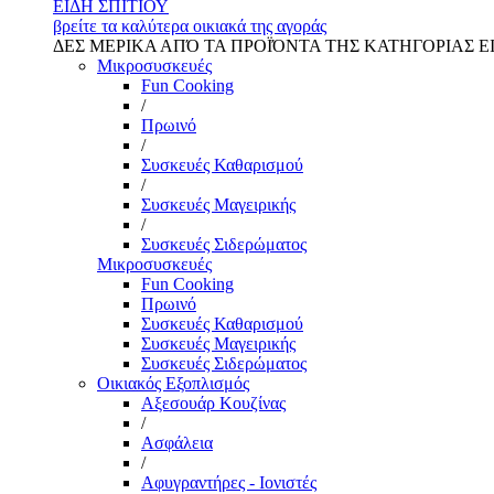
ΕΙΔΗ ΣΠΙΤΙΟΥ
βρείτε τα καλύτερα οικιακά της αγοράς
ΔΕΣ ΜΕΡΙΚΑ ΑΠΌ ΤΑ ΠΡΟΪΌΝΤΑ ΤΗΣ ΚΑΤΗΓΟΡΙΑΣ Ε
Μικροσυσκευές
Fun Cooking
/
Πρωινό
/
Συσκευές Καθαρισμού
/
Συσκευές Μαγειρικής
/
Συσκευές Σιδερώματος
Μικροσυσκευές
Fun Cooking
Πρωινό
Συσκευές Καθαρισμού
Συσκευές Μαγειρικής
Συσκευές Σιδερώματος
Οικιακός Εξοπλισμός
Αξεσουάρ Κουζίνας
/
Ασφάλεια
/
Αφυγραντήρες - Ιονιστές