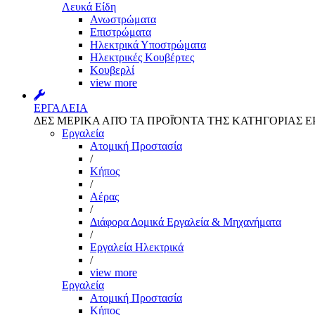
Λευκά Είδη
Ανωστρώματα
Επιστρώματα
Ηλεκτρικά Υποστρώματα
Ηλεκτρικές Κουβέρτες
Κουβερλί
view more
ΕΡΓΑΛΕΙΑ
ΔΕΣ ΜΕΡΙΚΑ ΑΠΌ ΤΑ ΠΡΟΪΌΝΤΑ ΤΗΣ ΚΑΤΗΓΟΡΙΑΣ Ε
Εργαλεία
Aτομική Προστασία
/
Kήπος
/
Αέρας
/
Διάφορα Δομικά Εργαλεία & Μηχανήματα
/
Εργαλεία Ηλεκτρικά
/
view more
Εργαλεία
Aτομική Προστασία
Kήπος