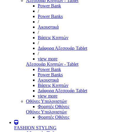
Αξεσουάρ Κινητών - Tablet
Power Bank
/
Power Banks
/
Ακουστικά
/
Βάσεις Κινητών
/
Διάφορα Αξεσουάρ Tablet
/
view more
Αξεσουάρ Κινητών - Tablet
Power Bank
Power Banks
Ακουστικά
Βάσεις Κινητών
Διάφορα Αξεσουάρ Tablet
view more
Οθόνες Υπολογιστών
Φορητές Οθόνες
Οθόνες Υπολογιστών
Φορητές Οθόνες
FASHION STYLING