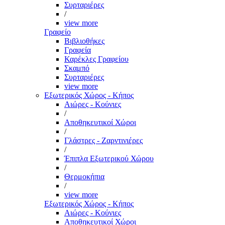
Συρταριέρες
/
view more
Γραφείο
Βιβλιοθήκες
Γραφεία
Καρέκλες Γραφείου
Σκαμπό
Συρταριέρες
view more
Εξωτερικός Χώρος - Κήπος
Αιώρες - Κούνιες
/
Αποθηκευτικοί Χώροι
/
Γλάστρες - Ζαρντινιέρες
/
Έπιπλα Εξωτερικού Χώρου
/
Θερμοκήπια
/
view more
Εξωτερικός Χώρος - Κήπος
Αιώρες - Κούνιες
Αποθηκευτικοί Χώροι