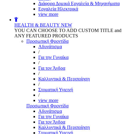
Διάφορα Δομικά Εργαλεία & Μηχανήματα
Εργαλεία Ηλεκτρικά
view more
HEALTH & BEAUTY
NEW
YOU CAN CHOOSE TO ADD CUSTOM TITLE and
ANY FEATURED PRODUCTS
Προσωπική Φροντίδα
Αδυνάτισμα
/
Για την Γυναίκα
/
Για τον Άνδρα
/
Καλλυντικά & Περιποίηση
/
Στοματική Υγιεινή
/
view more
Προσωπική Φροντίδα
Αδυνάτισμα
Για την Γυναίκα
Για τον Άνδρα
Καλλυντικά & Περιποίηση
Στοματική Υγιεινή