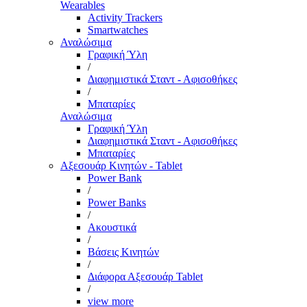
Wearables
Activity Trackers
Smartwatches
Αναλώσιμα
Γραφική Ύλη
/
Διαφημιστικά Σταντ - Αφισοθήκες
/
Μπαταρίες
Αναλώσιμα
Γραφική Ύλη
Διαφημιστικά Σταντ - Αφισοθήκες
Μπαταρίες
Αξεσουάρ Κινητών - Tablet
Power Bank
/
Power Banks
/
Ακουστικά
/
Βάσεις Κινητών
/
Διάφορα Αξεσουάρ Tablet
/
view more