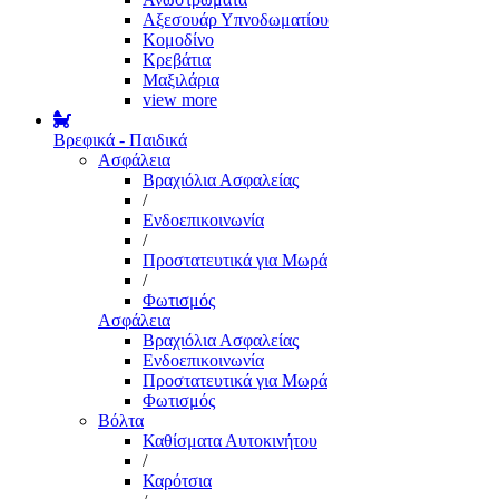
Αξεσουάρ Υπνοδωματίου
Κομοδίνο
Κρεβάτια
Μαξιλάρια
view more
Βρεφικά - Παιδικά
Ασφάλεια
Βραχιόλια Ασφαλείας
/
Ενδοεπικοινωνία
/
Προστατευτικά για Μωρά
/
Φωτισμός
Ασφάλεια
Βραχιόλια Ασφαλείας
Ενδοεπικοινωνία
Προστατευτικά για Μωρά
Φωτισμός
Βόλτα
Καθίσματα Αυτοκινήτου
/
Καρότσια