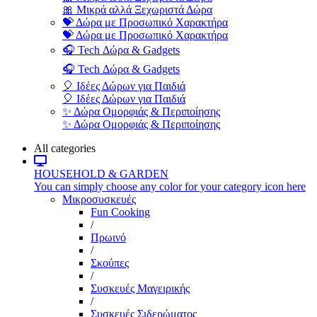
🎀 Μικρά αλλά Ξεχωριστά Δώρα
💝 Δώρα με Προσωπικό Χαρακτήρα
💝 Δώρα με Προσωπικό Χαρακτήρα
🎧 Tech Δώρα & Gadgets
🎧 Tech Δώρα & Gadgets
🎈 Ιδέες Δώρων για Παιδιά
🎈 Ιδέες Δώρων για Παιδιά
✨ Δώρα Ομορφιάς & Περιποίησης
✨ Δώρα Ομορφιάς & Περιποίησης
All categories
HOUSEHOLD & GARDEN
You can simply choose any color for your category icon here
Μικροσυσκευές
Fun Cooking
/
Πρωινό
/
Σκούπες
/
Συσκευές Μαγειρικής
/
Συσκευές Σιδερώματος