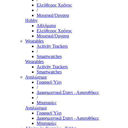
Ελεύθερος Χρόνος
/
Μουσικά Όργανα
Hobby
Αθλήματα
Ελεύθερος Χρόνος
Μουσικά Όργανα
Wearables
Activity Trackers
/
Smartwatches
Wearables
Activity Trackers
Smartwatches
Αναλώσιμα
Γραφική Ύλη
/
Διαφημιστικά Σταντ - Αφισοθήκες
/
Μπαταρίες
Αναλώσιμα
Γραφική Ύλη
Διαφημιστικά Σταντ - Αφισοθήκες
Μπαταρίες