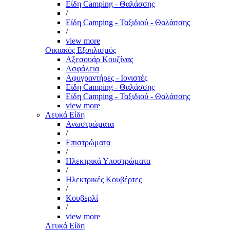
Είδη Camping - Θαλάσσης
/
Είδη Camping - Ταξιδιού - Θαλάσσης
/
view more
Οικιακός Εξοπλισμός
Αξεσουάρ Κουζίνας
Ασφάλεια
Αφυγραντήρες - Ιονιστές
Είδη Camping - Θαλάσσης
Είδη Camping - Ταξιδιού - Θαλάσσης
view more
Λευκά Είδη
Ανωστρώματα
/
Επιστρώματα
/
Ηλεκτρικά Υποστρώματα
/
Ηλεκτρικές Κουβέρτες
/
Κουβερλί
/
view more
Λευκά Είδη