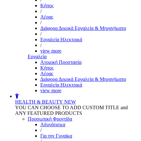
Kήπος
/
Αέρας
/
Διάφορα Δομικά Εργαλεία & Μηχανήματα
/
Εργαλεία Ηλεκτρικά
/
view more
Εργαλεία
Aτομική Προστασία
Kήπος
Αέρας
Διάφορα Δομικά Εργαλεία & Μηχανήματα
Εργαλεία Ηλεκτρικά
view more
HEALTH & BEAUTY
NEW
YOU CAN CHOOSE TO ADD CUSTOM TITLE and
ANY FEATURED PRODUCTS
Προσωπική Φροντίδα
Αδυνάτισμα
/
Για την Γυναίκα