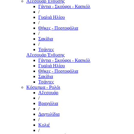
Αξεσουάρ Ένδυσης
Γάντια - Σκούφοι - Κασκόλ
/
Γυαλιά Ηλίου
/
Θήκες - Πορτοφόλια
/
Σακίδια
/
Τσάντες
Αξεσουάρ Ένδυσης
Γάντια - Σκούφοι - Κασκόλ
Γυαλιά Ηλίου
Θήκες - Πορτοφόλια
Σακίδια
Τσάντες
Κόσμημα - Ρολόι
Αξεσουάρ
/
Βραχιόλια
/
Δαχτυλίδια
/
Κολιέ
/