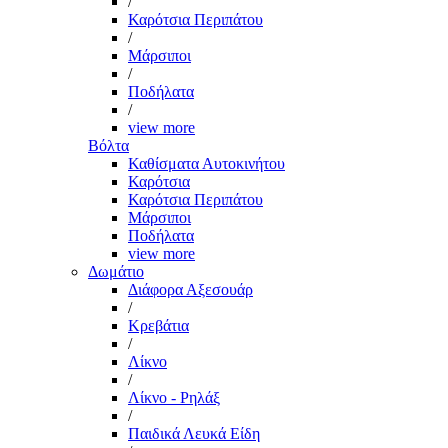
/
Καρότσια Περιπάτου
/
Μάρσιποι
/
Ποδήλατα
/
view more
Βόλτα
Καθίσματα Αυτοκινήτου
Καρότσια
Καρότσια Περιπάτου
Μάρσιποι
Ποδήλατα
view more
Δωμάτιο
Διάφορα Αξεσουάρ
/
Κρεβάτια
/
Λίκνο
/
Λίκνο - Ρηλάξ
/
Παιδικά Λευκά Είδη