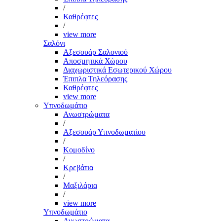
/
Καθρέφτες
/
view more
Σαλόνι
Αξεσουάρ Σαλονιού
Αποσμητικά Χώρου
Διαχωριστικά Εσωτερικού Χώρου
Έπιπλα Τηλεόρασης
Καθρέφτες
view more
Υπνοδωμάτιο
Ανωστρώματα
/
Αξεσουάρ Υπνοδωματίου
/
Κομοδίνο
/
Κρεβάτια
/
Μαξιλάρια
/
view more
Υπνοδωμάτιο
Ανωστρώματα