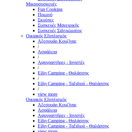
Μικροσυσκευές
Fun Cooking
Πρωινό
Σκούπες
Συσκευές Μαγειρικής
Συσκευές Σιδερώματος
Οικιακός Εξοπλισμός
Αξεσουάρ Κουζίνας
/
Ασφάλεια
/
Αφυγραντήρες - Ιονιστές
/
Είδη Camping - Θαλάσσης
/
Είδη Camping - Ταξιδιού - Θαλάσσης
/
view more
Οικιακός Εξοπλισμός
Αξεσουάρ Κουζίνας
Ασφάλεια
Αφυγραντήρες - Ιονιστές
Είδη Camping - Θαλάσσης
Είδη Camping - Ταξιδιού - Θαλάσσης
view more