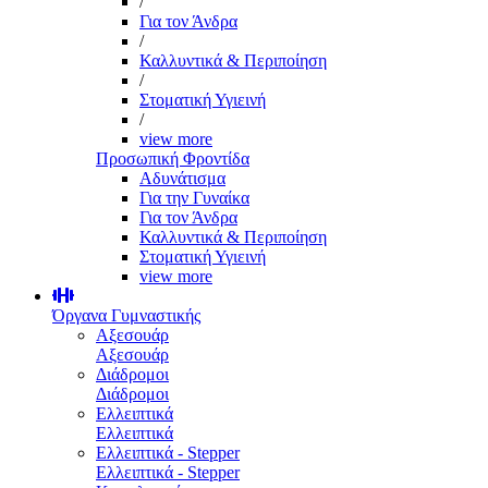
/
Για τον Άνδρα
/
Καλλυντικά & Περιποίηση
/
Στοματική Υγιεινή
/
view more
Προσωπική Φροντίδα
Αδυνάτισμα
Για την Γυναίκα
Για τον Άνδρα
Καλλυντικά & Περιποίηση
Στοματική Υγιεινή
view more
Όργανα Γυμναστικής
Αξεσουάρ
Αξεσουάρ
Διάδρομοι
Διάδρομοι
Ελλειπτικά
Ελλειπτικά
Ελλειπτικά - Stepper
Ελλειπτικά - Stepper