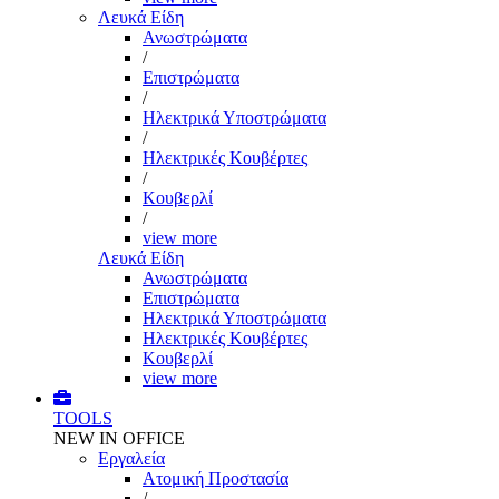
Λευκά Είδη
Ανωστρώματα
/
Επιστρώματα
/
Ηλεκτρικά Υποστρώματα
/
Ηλεκτρικές Κουβέρτες
/
Κουβερλί
/
view more
Λευκά Είδη
Ανωστρώματα
Επιστρώματα
Ηλεκτρικά Υποστρώματα
Ηλεκτρικές Κουβέρτες
Κουβερλί
view more
TOOLS
NEW IN OFFICE
Εργαλεία
Aτομική Προστασία
/