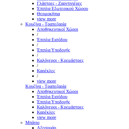
Γλάστρες - Ζαρντινιέρες
Έπιπλα Εξωτερικού Χώρου
Θερμοκήπια
view more
Κουζίνα - Τραπεζαρία
Αποθηκευτικοί Χώροι
/
Έπιπλα Εισόδου
/
Έπιπλα Υποδοχής
/
Καλόγεροι - Κρεμάστρες
/
Καρέκλες
/
view more
Κουζίνα - Τραπεζαρία
Αποθηκευτικοί Χώροι
Έπιπλα Εισόδου
Έπιπλα Υποδοχής
Καλόγεροι - Κρεμάστρες
Καρέκλες
view more
Μπάνιο
Αξεσουάρ