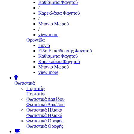
Καθίσματα Φαγητού
/
Καρεκλάκια Φαγητού
/
Μπάνιο Μωρού
/
view more
Φροντίδα
Γιογιό
Είδη Εκπαίδευσης Φαγητού
Καθίσματα Φαγητού
Καρεκλάκια Φαγητού
Μπάνιο Μωρού
view more
Φωτιστικά
Πορτατίφ
Πορτατίφ
Φωτιστικά Δαπέδου
Φωτιστικά Δαπέδου
Φωτιστικά Ηλιακά
Φωτιστικά Ηλιακά
Φωτιστικά Οροφής
Φωτιστικά Οροφής