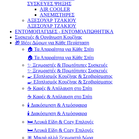
ΣΥΣΚΕΥΕΣ ΨΗΞΗΣ
AIR COOLER
ΑΝΕΜΙΣΤΗΡΕΣ
ΑΞΕΣΟΥΑΡ ΤΖΑΚΙΟΥ
ΑΞΕΣΟΥΑΡ ΤΖΑΚΙΟΥ
ΕΝΤΟΜΟΠΑΓΙΔΕΣ - ΕΝΤΟΜΟΑΠΩΘΗΤΙΚΑ
Συσκευές & Οργάνωση Κουζίνας
🎁 Ιδέες Δώρων για Κάθε Περίσταση
🏠 Τα Απαραίτητα για Κάθε Σπίτι
🏠 Τα Απαραίτητα για Κάθε Σπίτι
✨ Ξεχωριστές & Πρωτότυπες Συσκευές
✨ Ξεχωριστές & Πρωτότυπες Συσκευές
🍳 Εξοπλισμός Κουζίνας & Σερβιρίσματος
🍳 Εξοπλισμός Κουζίνας & Σερβιρίσματος
☕ Καφές & Απόλαυση στο Σπίτι
☕ Καφές & Απόλαυση στο Σπίτι
🕯️ Διακόσμηση & Ατμόσφαιρα
🕯️ Διακόσμηση & Ατμόσφαιρα
🛏️ Λευκά Είδη & Cozy Επιλογές
🛏️ Λευκά Είδη & Cozy Επιλογές
🎀 Μικρά αλλά Ξεχωριστά Δώρα