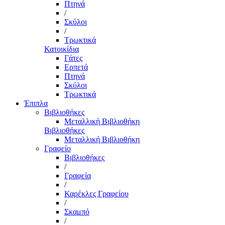
Πτηνά
/
Σκύλοι
/
Τρωκτικά
Κατοικίδια
Γάτες
Ερπετά
Πτηνά
Σκύλοι
Τρωκτικά
Έπιπλα
Βιβλιοθήκες
Μεταλλική Βιβλιοθήκη
Βιβλιοθήκες
Μεταλλική Βιβλιοθήκη
Γραφείο
Βιβλιοθήκες
/
Γραφεία
/
Καρέκλες Γραφείου
/
Σκαμπό
/