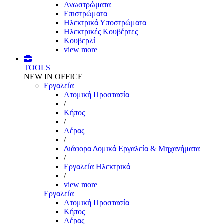
Ανωστρώματα
Επιστρώματα
Ηλεκτρικά Υποστρώματα
Ηλεκτρικές Κουβέρτες
Κουβερλί
view more
TOOLS
NEW IN OFFICE
Εργαλεία
Aτομική Προστασία
/
Kήπος
/
Αέρας
/
Διάφορα Δομικά Εργαλεία & Μηχανήματα
/
Εργαλεία Ηλεκτρικά
/
view more
Εργαλεία
Aτομική Προστασία
Kήπος
Αέρας