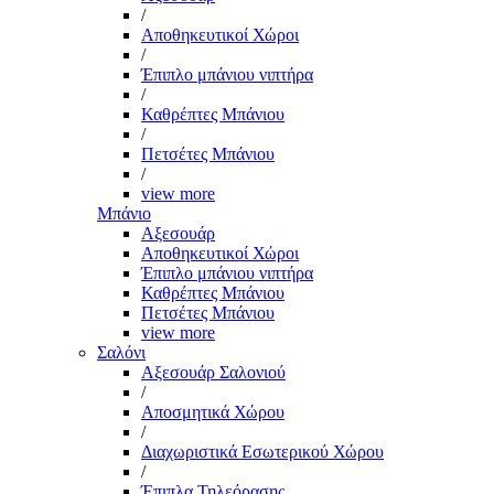
/
Αποθηκευτικοί Χώροι
/
Έπιπλο μπάνιου νιπτήρα
/
Καθρέπτες Μπάνιου
/
Πετσέτες Μπάνιου
/
view more
Μπάνιο
Αξεσουάρ
Αποθηκευτικοί Χώροι
Έπιπλο μπάνιου νιπτήρα
Καθρέπτες Μπάνιου
Πετσέτες Μπάνιου
view more
Σαλόνι
Αξεσουάρ Σαλονιού
/
Αποσμητικά Χώρου
/
Διαχωριστικά Εσωτερικού Χώρου
/
Έπιπλα Τηλεόρασης