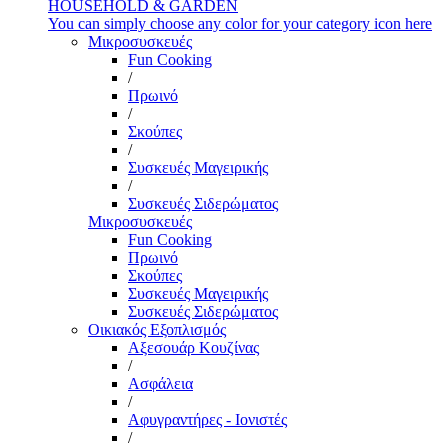
HOUSEHOLD & GARDEN
You can simply choose any color for your category icon here
Μικροσυσκευές
Fun Cooking
/
Πρωινό
/
Σκούπες
/
Συσκευές Μαγειρικής
/
Συσκευές Σιδερώματος
Μικροσυσκευές
Fun Cooking
Πρωινό
Σκούπες
Συσκευές Μαγειρικής
Συσκευές Σιδερώματος
Οικιακός Εξοπλισμός
Αξεσουάρ Κουζίνας
/
Ασφάλεια
/
Αφυγραντήρες - Ιονιστές
/