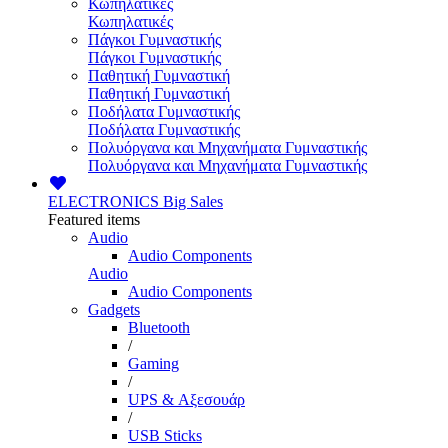
Κωπηλατικές
Κωπηλατικές
Πάγκοι Γυμναστικής
Πάγκοι Γυμναστικής
Παθητική Γυμναστική
Παθητική Γυμναστική
Ποδήλατα Γυμναστικής
Ποδήλατα Γυμναστικής
Πολυόργανα και Μηχανήματα Γυμναστικής
Πολυόργανα και Μηχανήματα Γυμναστικής
ELECTRONICS
Big Sales
Featured items
Audio
Audio Components
Audio
Audio Components
Gadgets
Bluetooth
/
Gaming
/
UPS & Αξεσουάρ
/
USB Sticks