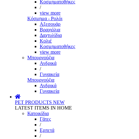
Κοσμηματοθήκες
/
view more
Κόσμημα - Ρολόι
Αξεσουάρ
Βραχιόλια
Δαχτυλίδια
Κολιέ
Κοσμηματοθήκες
view more
Μπουρνούζια
Ανδρικά
/
Γυναικεία
Μπουρνούζια
Ανδρικά
Γυναικεία
PET PRODUCTS
NEW
LATEST ITEMS IN HOME
Κατοικίδια
Γάτες
/
Ερπετά
/