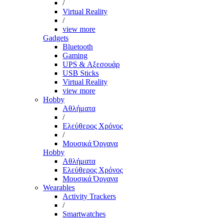
/
Virtual Reality
/
view more
Gadgets
Bluetooth
Gaming
UPS & Αξεσουάρ
USB Sticks
Virtual Reality
view more
Hobby
Αθλήματα
/
Ελεύθερος Χρόνος
/
Μουσικά Όργανα
Hobby
Αθλήματα
Ελεύθερος Χρόνος
Μουσικά Όργανα
Wearables
Activity Trackers
/
Smartwatches