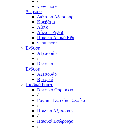
/
view more
Δωμάτιο
Διάφορα Αξεσουάρ
Κρεβάτια
Λίκνο
Λίκνο - Ρηλάξ
Παιδικά Λευκά Είδη
view more
Ένδυση
Αξεσουάρ
/
Βρεφικά
Ένδυση
Αξεσουάρ
Βρεφικά
Παιδικά Ρούχα
Βρεφικά Φορμάκια
/
Γάντια - Κασκόλ - Σκούφοι
/
Παιδικά Αξεσουάρ
/
Παιδικά Εσώρουχα
/