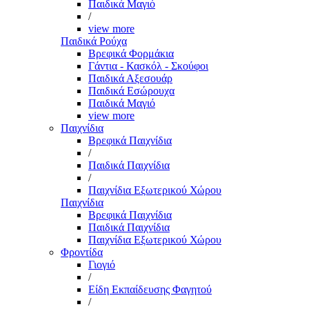
Παιδικά Μαγιό
/
view more
Παιδικά Ρούχα
Βρεφικά Φορμάκια
Γάντια - Κασκόλ - Σκούφοι
Παιδικά Αξεσουάρ
Παιδικά Εσώρουχα
Παιδικά Μαγιό
view more
Παιχνίδια
Βρεφικά Παιχνίδια
/
Παιδικά Παιχνίδια
/
Παιχνίδια Εξωτερικού Χώρου
Παιχνίδια
Βρεφικά Παιχνίδια
Παιδικά Παιχνίδια
Παιχνίδια Εξωτερικού Χώρου
Φροντίδα
Γιογιό
/
Είδη Εκπαίδευσης Φαγητού
/