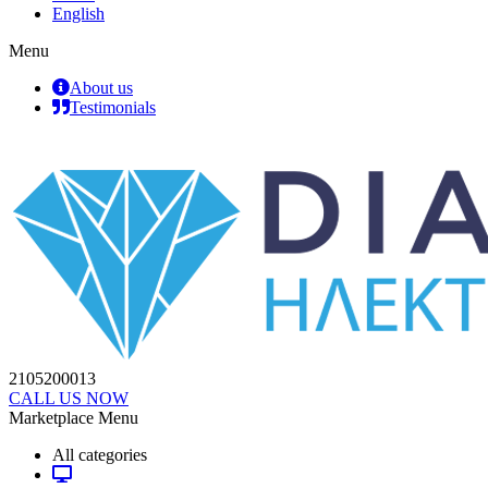
English
Menu
About us
Testimonials
2105200013
CALL US NOW
Marketplace Menu
All categories