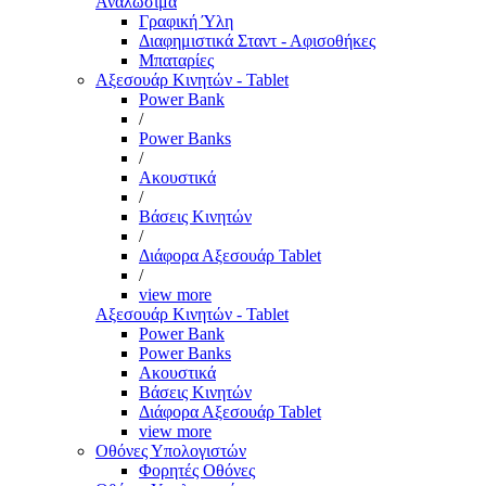
Αναλώσιμα
Γραφική Ύλη
Διαφημιστικά Σταντ - Αφισοθήκες
Μπαταρίες
Αξεσουάρ Κινητών - Tablet
Power Bank
/
Power Banks
/
Ακουστικά
/
Βάσεις Κινητών
/
Διάφορα Αξεσουάρ Tablet
/
view more
Αξεσουάρ Κινητών - Tablet
Power Bank
Power Banks
Ακουστικά
Βάσεις Κινητών
Διάφορα Αξεσουάρ Tablet
view more
Οθόνες Υπολογιστών
Φορητές Οθόνες