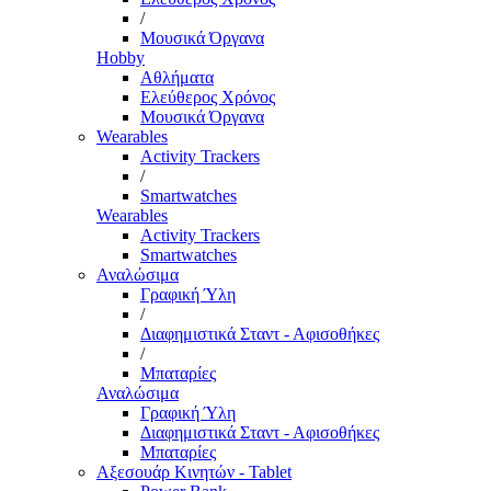
/
Μουσικά Όργανα
Hobby
Αθλήματα
Ελεύθερος Χρόνος
Μουσικά Όργανα
Wearables
Activity Trackers
/
Smartwatches
Wearables
Activity Trackers
Smartwatches
Αναλώσιμα
Γραφική Ύλη
/
Διαφημιστικά Σταντ - Αφισοθήκες
/
Μπαταρίες
Αναλώσιμα
Γραφική Ύλη
Διαφημιστικά Σταντ - Αφισοθήκες
Μπαταρίες
Αξεσουάρ Κινητών - Tablet