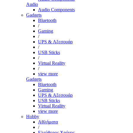
Audio
Audio Components
Gadgets
Bluetooth
/
Gaming
/
UPS & Αξεσουάρ
/
USB Sticks
/
Virtual Reality
/
view more
Gadgets
Bluetooth
Gaming
UPS & Αξεσουάρ
USB Sticks
Virtual Reality
view more
Hobby
Αθλήματα
/
Ελεύθερος Χρόνος