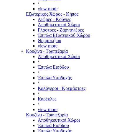
/
view more
Εξωτερικός Χώρος - Κήπος
Αιώρες - Κούνιες
Αποθηκευτικοί Χώροι
Γλάστρες - Ζαρντινιέρες
Έπιπλα Εξωτερικού Χώρου
Θερμοκήπια
view more
Κουζίνα - Τραπεζαρία
Αποθηκευτικοί Χώροι
/
Έπιπλα Εισόδου
/
Έπιπλα Υποδοχής
/
Καλόγεροι - Κρεμάστρες
/
Καρέκλες
/
view more
Κουζίνα - Τραπεζαρία
Αποθηκευτικοί Χώροι
Έπιπλα Εισόδου
Έπιπλα Υποδοχής