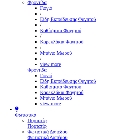
Φροντίδα
Γιογιό
/
Είδη Εκπαίδευσης Φαγητού
/
Καθίσματα Φαγητού
/
Καρεκλάκια Φαγητού
/
Μπάνιο Μωρού
/
view more
Φροντίδα
Γιογιό
Είδη Εκπαίδευσης Φαγητού
Καθίσματα Φαγητού
Καρεκλάκια Φαγητού
Μπάνιο Μωρού
view more
Φωτιστικά
Πορτατίφ
Πορτατίφ
Φωτιστικά Δαπέδου
Φωτιστικά Δαπέδου