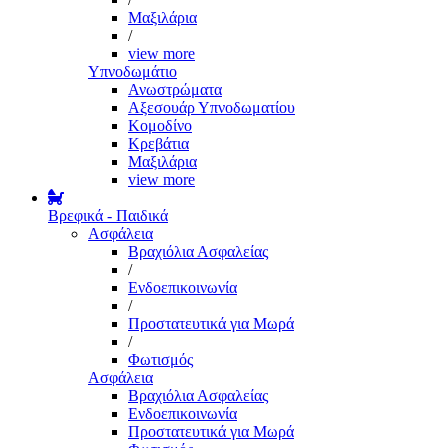
Μαξιλάρια
/
view more
Υπνοδωμάτιο
Ανωστρώματα
Αξεσουάρ Υπνοδωματίου
Κομοδίνο
Κρεβάτια
Μαξιλάρια
view more
Βρεφικά - Παιδικά
Ασφάλεια
Βραχιόλια Ασφαλείας
/
Ενδοεπικοινωνία
/
Προστατευτικά για Μωρά
/
Φωτισμός
Ασφάλεια
Βραχιόλια Ασφαλείας
Ενδοεπικοινωνία
Προστατευτικά για Μωρά