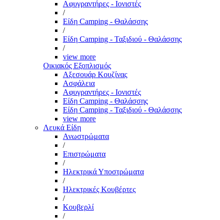
Αφυγραντήρες - Ιονιστές
/
Είδη Camping - Θαλάσσης
/
Είδη Camping - Ταξιδιού - Θαλάσσης
/
view more
Οικιακός Εξοπλισμός
Αξεσουάρ Κουζίνας
Ασφάλεια
Αφυγραντήρες - Ιονιστές
Είδη Camping - Θαλάσσης
Είδη Camping - Ταξιδιού - Θαλάσσης
view more
Λευκά Είδη
Ανωστρώματα
/
Επιστρώματα
/
Ηλεκτρικά Υποστρώματα
/
Ηλεκτρικές Κουβέρτες
/
Κουβερλί
/