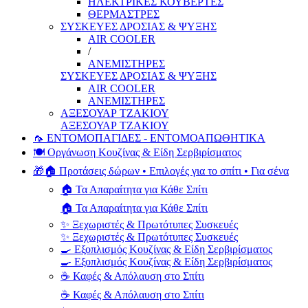
ΗΛΕΚΤΡΙΚΕΣ ΚΟΥΒΕΡΤΕΣ
ΘΕΡΜΑΣΤΡΕΣ
ΣΥΣΚΕΥΕΣ ΔΡΟΣΙΑΣ & ΨΥΞΗΣ
AIR COOLER
/
ΑΝΕΜΙΣΤΗΡΕΣ
ΣΥΣΚΕΥΕΣ ΔΡΟΣΙΑΣ & ΨΥΞΗΣ
AIR COOLER
ΑΝΕΜΙΣΤΗΡΕΣ
ΑΞΕΣΟΥΑΡ ΤΖΑΚΙΟΥ
ΑΞΕΣΟΥΑΡ ΤΖΑΚΙΟΥ
🦟 ΕΝΤΟΜΟΠΑΓΙΔΕΣ - ΕΝΤΟΜΟΑΠΩΘΗΤΙΚΑ
🍽️ Οργάνωση Κουζίνας & Είδη Σερβιρίσματος
🎁🏠 Προτάσεις δώρων • Επιλογές για το σπίτι • Για σένα
🏠 Τα Απαραίτητα για Κάθε Σπίτι
🏠 Τα Απαραίτητα για Κάθε Σπίτι
✨ Ξεχωριστές & Πρωτότυπες Συσκευές
✨ Ξεχωριστές & Πρωτότυπες Συσκευές
🍳 Εξοπλισμός Κουζίνας & Είδη Σερβιρίσματος
🍳 Εξοπλισμός Κουζίνας & Είδη Σερβιρίσματος
☕ Καφές & Απόλαυση στο Σπίτι
☕ Καφές & Απόλαυση στο Σπίτι