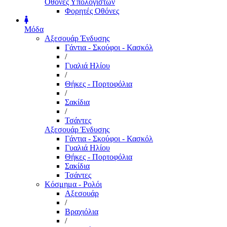
Οθόνες Υπολογιστών
Φορητές Οθόνες
Μόδα
Αξεσουάρ Ένδυσης
Γάντια - Σκούφοι - Κασκόλ
/
Γυαλιά Ηλίου
/
Θήκες - Πορτοφόλια
/
Σακίδια
/
Τσάντες
Αξεσουάρ Ένδυσης
Γάντια - Σκούφοι - Κασκόλ
Γυαλιά Ηλίου
Θήκες - Πορτοφόλια
Σακίδια
Τσάντες
Κόσμημα - Ρολόι
Αξεσουάρ
/
Βραχιόλια
/