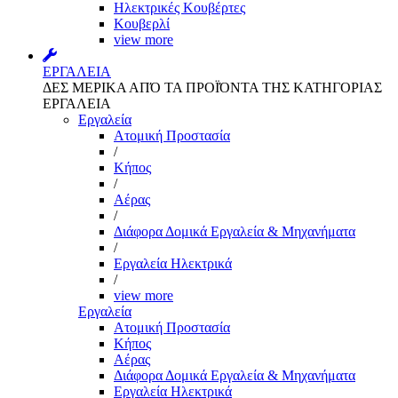
Ηλεκτρικές Κουβέρτες
Κουβερλί
view more
ΕΡΓΑΛΕΙΑ
ΔΕΣ ΜΕΡΙΚΑ ΑΠΌ ΤΑ ΠΡΟΪΌΝΤΑ ΤΗΣ ΚΑΤΗΓΟΡΙΑΣ
ΕΡΓΑΛΕΙΑ
Εργαλεία
Aτομική Προστασία
/
Kήπος
/
Αέρας
/
Διάφορα Δομικά Εργαλεία & Μηχανήματα
/
Εργαλεία Ηλεκτρικά
/
view more
Εργαλεία
Aτομική Προστασία
Kήπος
Αέρας
Διάφορα Δομικά Εργαλεία & Μηχανήματα
Εργαλεία Ηλεκτρικά