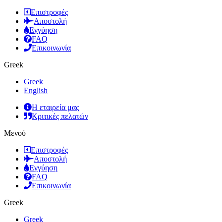
Επιστροφές
Αποστολή
Εγγύηση
FAQ
Επικοινωνία
Greek
Greek
English
Η εταιρεία μας
Κριτικές πελατών
Μενού
Επιστροφές
Αποστολή
Εγγύηση
FAQ
Επικοινωνία
Greek
Greek