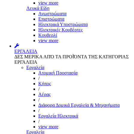
view more
Λευκά Είδη
Ανωστρώματα
Επιστρώματα
Ηλεκτρικά Υποστρώματα
Ηλεκτρικές Κουβέρτες
Κουβερλί
view more
ΕΡΓΑΛΕΙΑ
ΔΕΣ ΜΕΡΙΚΑ ΑΠΌ ΤΑ ΠΡΟΪΌΝΤΑ ΤΗΣ ΚΑΤΗΓΟΡΙΑΣ
ΕΡΓΑΛΕΙΑ
Εργαλεία
Aτομική Προστασία
/
Kήπος
/
Αέρας
/
Διάφορα Δομικά Εργαλεία & Μηχανήματα
/
Εργαλεία Ηλεκτρικά
/
view more
Εργαλεία