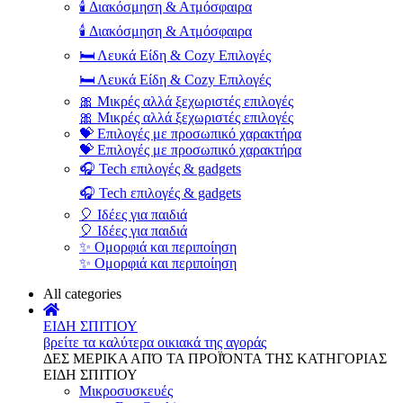
🕯️ Διακόσμηση & Ατμόσφαιρα
🕯️ Διακόσμηση & Ατμόσφαιρα
🛏️ Λευκά Είδη & Cozy Επιλογές
🛏️ Λευκά Είδη & Cozy Επιλογές
🎀 Μικρές αλλά ξεχωριστές επιλογές
🎀 Μικρές αλλά ξεχωριστές επιλογές
💝 Επιλογές με προσωπικό χαρακτήρα
💝 Επιλογές με προσωπικό χαρακτήρα
🎧 Tech επιλογές & gadgets
🎧 Tech επιλογές & gadgets
🎈 Ιδέες για παιδιά
🎈 Ιδέες για παιδιά
✨ Ομορφιά και περιποίηση
✨ Ομορφιά και περιποίηση
All categories
ΕΙΔΗ ΣΠΙΤΙΟΥ
βρείτε τα καλύτερα οικιακά της αγοράς
ΔΕΣ ΜΕΡΙΚΑ ΑΠΌ ΤΑ ΠΡΟΪΌΝΤΑ ΤΗΣ ΚΑΤΗΓΟΡΙΑΣ
ΕΙΔΗ ΣΠΙΤΙΟΥ
Μικροσυσκευές