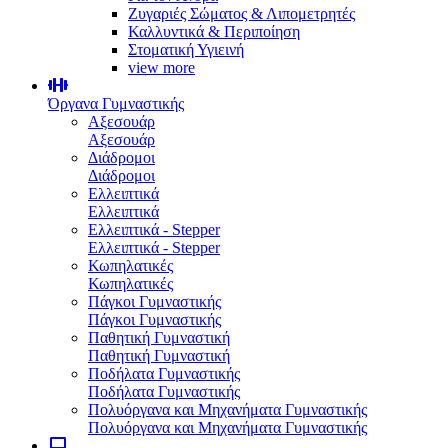
Ζυγαριές Σώματος & Λιπομετρητές
Καλλυντικά & Περιποίηση
Στοματική Υγιεινή
view more
Όργανα Γυμναστικής
Αξεσουάρ
Αξεσουάρ
Διάδρομοι
Διάδρομοι
Ελλειπτικά
Ελλειπτικά
Ελλειπτικά - Stepper
Ελλειπτικά - Stepper
Κωπηλατικές
Κωπηλατικές
Πάγκοι Γυμναστικής
Πάγκοι Γυμναστικής
Παθητική Γυμναστική
Παθητική Γυμναστική
Ποδήλατα Γυμναστικής
Ποδήλατα Γυμναστικής
Πολυόργανα και Μηχανήματα Γυμναστικής
Πολυόργανα και Μηχανήματα Γυμναστικής