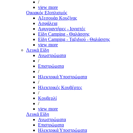
/
view more
Οικιακός Εξοπλισμός
Αξεσουάρ Κουζίνας
Ασφάλεια
Αφυγραντήρες - Ιονιστές
Είδη Camping - Θαλάσσης
Είδη Camping - Ταξιδιού - Θαλάσσης
view more
Λευκά Είδη
Ανωστρώματα
/
Επιστρώματα
/
Ηλεκτρικά Υποστρώματα
/
Ηλεκτρικές Κουβέρτες
/
Κουβερλί
/
view more
Λευκά Είδη
Ανωστρώματα
Επιστρώματα
Ηλεκτρικά Υποστρώματα