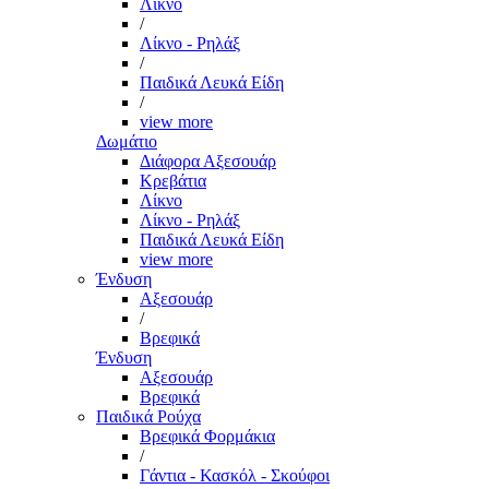
Λίκνο
/
Λίκνο - Ρηλάξ
/
Παιδικά Λευκά Είδη
/
view more
Δωμάτιο
Διάφορα Αξεσουάρ
Κρεβάτια
Λίκνο
Λίκνο - Ρηλάξ
Παιδικά Λευκά Είδη
view more
Ένδυση
Αξεσουάρ
/
Βρεφικά
Ένδυση
Αξεσουάρ
Βρεφικά
Παιδικά Ρούχα
Βρεφικά Φορμάκια
/
Γάντια - Κασκόλ - Σκούφοι