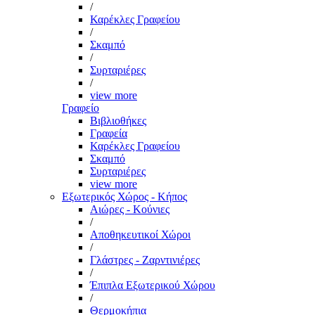
/
Καρέκλες Γραφείου
/
Σκαμπό
/
Συρταριέρες
/
view more
Γραφείο
Βιβλιοθήκες
Γραφεία
Καρέκλες Γραφείου
Σκαμπό
Συρταριέρες
view more
Εξωτερικός Χώρος - Κήπος
Αιώρες - Κούνιες
/
Αποθηκευτικοί Χώροι
/
Γλάστρες - Ζαρντινιέρες
/
Έπιπλα Εξωτερικού Χώρου
/
Θερμοκήπια