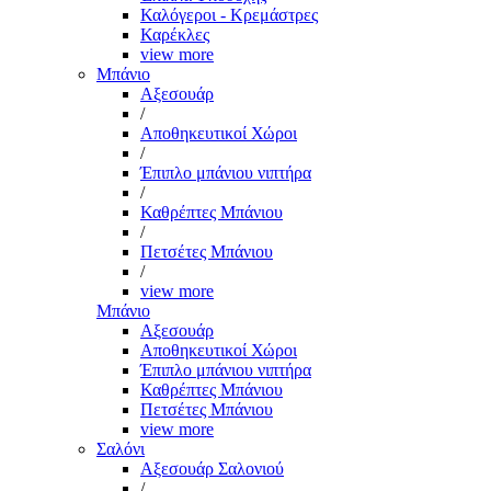
Καλόγεροι - Κρεμάστρες
Καρέκλες
view more
Μπάνιο
Αξεσουάρ
/
Αποθηκευτικοί Χώροι
/
Έπιπλο μπάνιου νιπτήρα
/
Καθρέπτες Μπάνιου
/
Πετσέτες Μπάνιου
/
view more
Μπάνιο
Αξεσουάρ
Αποθηκευτικοί Χώροι
Έπιπλο μπάνιου νιπτήρα
Καθρέπτες Μπάνιου
Πετσέτες Μπάνιου
view more
Σαλόνι
Αξεσουάρ Σαλονιού
/