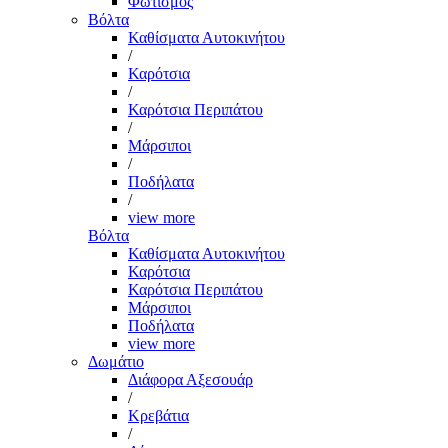
Φωτισμός
Βόλτα
Καθίσματα Αυτοκινήτου
/
Καρότσια
/
Καρότσια Περιπάτου
/
Μάρσιποι
/
Ποδήλατα
/
view more
Βόλτα
Καθίσματα Αυτοκινήτου
Καρότσια
Καρότσια Περιπάτου
Μάρσιποι
Ποδήλατα
view more
Δωμάτιο
Διάφορα Αξεσουάρ
/
Κρεβάτια
/