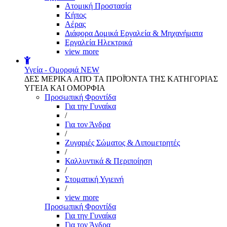
Aτομική Προστασία
Kήπος
Αέρας
Διάφορα Δομικά Εργαλεία & Μηχανήματα
Εργαλεία Ηλεκτρικά
view more
Υγεία - Ομορφιά
NEW
ΔΕΣ ΜΕΡΙΚΑ ΑΠΌ ΤΑ ΠΡΟΪΌΝΤΑ ΤΗΣ ΚΑΤΗΓΟΡΙΑΣ
ΥΓΕΙΑ ΚΑΙ ΟΜΟΡΦΙΑ
Προσωπική Φροντίδα
Για την Γυναίκα
/
Για τον Άνδρα
/
Ζυγαριές Σώματος & Λιπομετρητές
/
Καλλυντικά & Περιποίηση
/
Στοματική Υγιεινή
/
view more
Προσωπική Φροντίδα
Για την Γυναίκα
Για τον Άνδρα