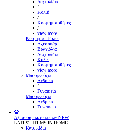
Δαχτυλίδια
/
Κολιέ
/
Κοσμηματοθήκες
/
view more
Κόσμημα - Ρολόι
Αξεσουάρ
Βραχιόλια
Δαχτυλίδια
Κολιέ
Κοσμηματοθήκες
view more
Μπουρνούζια
Ανδρικά
/
Γυναικεία
Μπουρνούζια
Ανδρικά
Γυναικεία
Αξεσουαρ κατοικιδιων
NEW
LATEST ITEMS IN HOME
Κατοικίδια