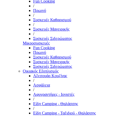
Fun Cooking
/
Πρωινό
/
Συσκευές Καθαρισμού
/
Συσκευές Μαγειρικής
/
Συσκευές Σιδερώματος
Μικροσυσκευές
Fun Cooking
Πρωινό
Συσκευές Καθαρισμού
Συσκευές Μαγειρικής
Συσκευές Σιδερώματος
Οικιακός Εξοπλισμός
Αξεσουάρ Κουζίνας
/
Ασφάλεια
/
Αφυγραντήρες - Ιονιστές
/
Είδη Camping - Θαλάσσης
/
Είδη Camping - Ταξιδιού - Θαλάσσης