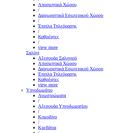
Αποσμητικά Χώρου
/
Διαχωριστικά Εσωτερικού Χώρου
/
Έπιπλα Τηλεόρασης
/
Καθρέφτες
/
view more
Σαλόνι
Αξεσουάρ Σαλονιού
Αποσμητικά Χώρου
Διαχωριστικά Εσωτερικού Χώρου
Έπιπλα Τηλεόρασης
Καθρέφτες
view more
Υπνοδωμάτιο
Ανωστρώματα
/
Αξεσουάρ Υπνοδωματίου
/
Κομοδίνο
/
Κρεβάτια
/