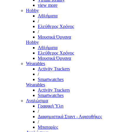
view more
Hobby
Αθλήματα
/
Ελεύθερος Χρόνος
/
Μουσικά Όργανα
Hobby
Αθλήματα
Ελεύθερος Χρόνος
Μουσικά Όργανα
Wearables
Activity Trackers
/
Smartwatches
Wearables
Activity Trackers
Smartwatches
Αναλώσιμα
Γραφική Ύλη
/
Διαφημιστικά Σταντ - Αφισοθήκες
/
Μπαταρίες