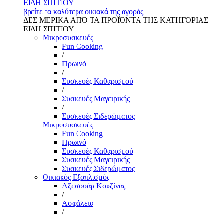
ΕΙΔΗ ΣΠΙΤΙΟΥ
βρείτε τα καλύτερα οικιακά της αγοράς
ΔΕΣ ΜΕΡΙΚΑ ΑΠΌ ΤΑ ΠΡΟΪΌΝΤΑ ΤΗΣ ΚΑΤΗΓΟΡΙΑΣ
ΕΙΔΗ ΣΠΙΤΙΟΥ
Μικροσυσκευές
Fun Cooking
/
Πρωινό
/
Συσκευές Καθαρισμού
/
Συσκευές Μαγειρικής
/
Συσκευές Σιδερώματος
Μικροσυσκευές
Fun Cooking
Πρωινό
Συσκευές Καθαρισμού
Συσκευές Μαγειρικής
Συσκευές Σιδερώματος
Οικιακός Εξοπλισμός
Αξεσουάρ Κουζίνας
/
Ασφάλεια
/