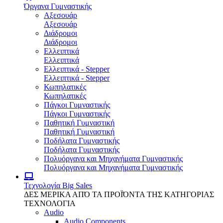
Όργανα Γυμναστικής
Αξεσουάρ
Αξεσουάρ
Διάδρομοι
Διάδρομοι
Ελλειπτικά
Ελλειπτικά
Ελλειπτικά - Stepper
Ελλειπτικά - Stepper
Κωπηλατικές
Κωπηλατικές
Πάγκοι Γυμναστικής
Πάγκοι Γυμναστικής
Παθητική Γυμναστική
Παθητική Γυμναστική
Ποδήλατα Γυμναστικής
Ποδήλατα Γυμναστικής
Πολυόργανα και Μηχανήματα Γυμναστικής
Πολυόργανα και Μηχανήματα Γυμναστικής
Τεχνολογία
Big Sales
ΔΕΣ ΜΕΡΙΚΑ ΑΠΌ ΤΑ ΠΡΟΪΌΝΤΑ ΤΗΣ ΚΑΤΗΓΟΡΙΑΣ
ΤΕΧΝΟΛΟΓΙΑ
Audio
Audio Components