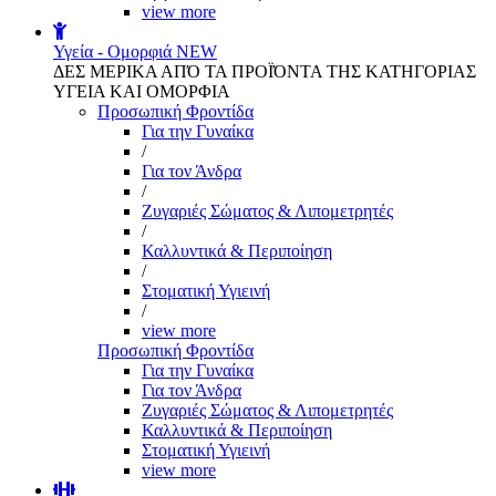
view more
Υγεία - Ομορφιά
NEW
ΔΕΣ ΜΕΡΙΚΑ ΑΠΌ ΤΑ ΠΡΟΪΌΝΤΑ ΤΗΣ ΚΑΤΗΓΟΡΙΑΣ
ΥΓΕΙΑ ΚΑΙ ΟΜΟΡΦΙΑ
Προσωπική Φροντίδα
Για την Γυναίκα
/
Για τον Άνδρα
/
Ζυγαριές Σώματος & Λιπομετρητές
/
Καλλυντικά & Περιποίηση
/
Στοματική Υγιεινή
/
view more
Προσωπική Φροντίδα
Για την Γυναίκα
Για τον Άνδρα
Ζυγαριές Σώματος & Λιπομετρητές
Καλλυντικά & Περιποίηση
Στοματική Υγιεινή
view more