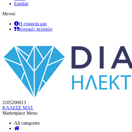
English
Μενού
Η εταιρεία μας
Κριτικές πελατών
2105200013
ΚΑΛΕΣΕ ΜΑΣ
Marketplace Menu
All categories