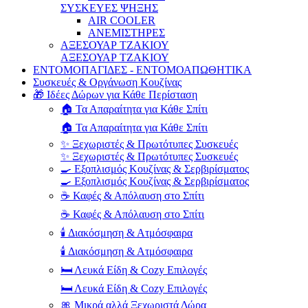
ΣΥΣΚΕΥΕΣ ΨΗΞΗΣ
AIR COOLER
ΑΝΕΜΙΣΤΗΡΕΣ
ΑΞΕΣΟΥΑΡ ΤΖΑΚΙΟΥ
ΑΞΕΣΟΥΑΡ ΤΖΑΚΙΟΥ
ΕΝΤΟΜΟΠΑΓΙΔΕΣ - ΕΝΤΟΜΟΑΠΩΘΗΤΙΚΑ
Συσκευές & Οργάνωση Κουζίνας
🎁 Ιδέες Δώρων για Κάθε Περίσταση
🏠 Τα Απαραίτητα για Κάθε Σπίτι
🏠 Τα Απαραίτητα για Κάθε Σπίτι
✨ Ξεχωριστές & Πρωτότυπες Συσκευές
✨ Ξεχωριστές & Πρωτότυπες Συσκευές
🍳 Εξοπλισμός Κουζίνας & Σερβιρίσματος
🍳 Εξοπλισμός Κουζίνας & Σερβιρίσματος
☕ Καφές & Απόλαυση στο Σπίτι
☕ Καφές & Απόλαυση στο Σπίτι
🕯️ Διακόσμηση & Ατμόσφαιρα
🕯️ Διακόσμηση & Ατμόσφαιρα
🛏️ Λευκά Είδη & Cozy Επιλογές
🛏️ Λευκά Είδη & Cozy Επιλογές
🎀 Μικρά αλλά Ξεχωριστά Δώρα