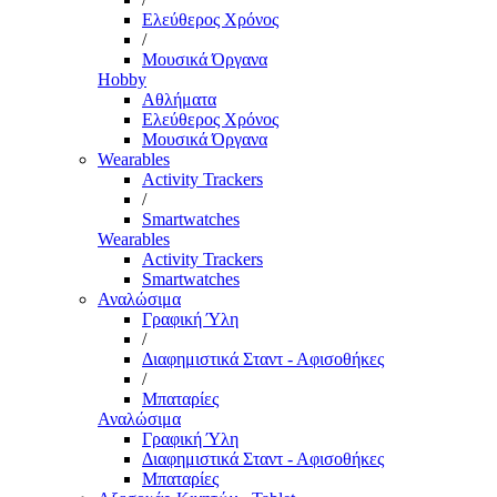
Ελεύθερος Χρόνος
/
Μουσικά Όργανα
Hobby
Αθλήματα
Ελεύθερος Χρόνος
Μουσικά Όργανα
Wearables
Activity Trackers
/
Smartwatches
Wearables
Activity Trackers
Smartwatches
Αναλώσιμα
Γραφική Ύλη
/
Διαφημιστικά Σταντ - Αφισοθήκες
/
Μπαταρίες
Αναλώσιμα
Γραφική Ύλη
Διαφημιστικά Σταντ - Αφισοθήκες
Μπαταρίες