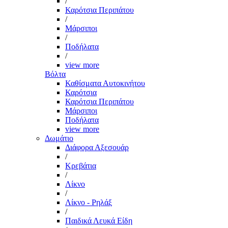
/
Καρότσια Περιπάτου
/
Μάρσιποι
/
Ποδήλατα
/
view more
Βόλτα
Καθίσματα Αυτοκινήτου
Καρότσια
Καρότσια Περιπάτου
Μάρσιποι
Ποδήλατα
view more
Δωμάτιο
Διάφορα Αξεσουάρ
/
Κρεβάτια
/
Λίκνο
/
Λίκνο - Ρηλάξ
/
Παιδικά Λευκά Είδη