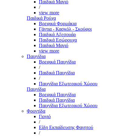
Παιδικά Μαγιό
/
view more
Παιδικά Ρούχα
Βρεφικά Φορμάκια
Γάντια - Κασκόλ - Σκούφοι
Παιδικά Αξεσουάρ
Παιδικά Εσώρουχα
Παιδικά Μαγιό
view more
Παιχνίδια
Βρεφικά Παιχνίδια
/
Παιδικά Παιχνίδια
/
Παιχνίδια Εξωτερικού Χώρου
Παιχνίδια
Βρεφικά Παιχνίδια
Παιδικά Παιχνίδια
Παιχνίδια Εξωτερικού Χώρου
Φροντίδα
Γιογιό
/
Είδη Εκπαίδευσης Φαγητού
/