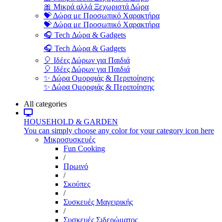
🎀 Μικρά αλλά Ξεχωριστά Δώρα
💝 Δώρα με Προσωπικό Χαρακτήρα
💝 Δώρα με Προσωπικό Χαρακτήρα
🎧 Tech Δώρα & Gadgets
🎧 Tech Δώρα & Gadgets
🎈 Ιδέες Δώρων για Παιδιά
🎈 Ιδέες Δώρων για Παιδιά
✨ Δώρα Ομορφιάς & Περιποίησης
✨ Δώρα Ομορφιάς & Περιποίησης
All categories
HOUSEHOLD & GARDEN
You can simply choose any color for your category icon here
Μικροσυσκευές
Fun Cooking
/
Πρωινό
/
Σκούπες
/
Συσκευές Μαγειρικής
/
Συσκευές Σιδερώματος