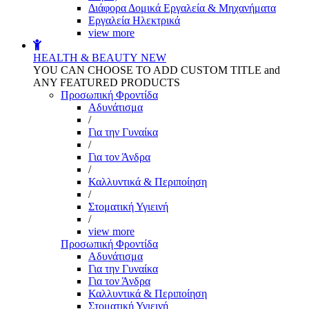
Διάφορα Δομικά Εργαλεία & Μηχανήματα
Εργαλεία Ηλεκτρικά
view more
HEALTH & BEAUTY
NEW
YOU CAN CHOOSE TO ADD CUSTOM TITLE and
ANY FEATURED PRODUCTS
Προσωπική Φροντίδα
Αδυνάτισμα
/
Για την Γυναίκα
/
Για τον Άνδρα
/
Καλλυντικά & Περιποίηση
/
Στοματική Υγιεινή
/
view more
Προσωπική Φροντίδα
Αδυνάτισμα
Για την Γυναίκα
Για τον Άνδρα
Καλλυντικά & Περιποίηση
Στοματική Υγιεινή