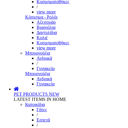
Κοσμηματοθήκες
/
view more
Κόσμημα - Ρολόι
Αξεσουάρ
Βραχιόλια
Δαχτυλίδια
Κολιέ
Κοσμηματοθήκες
view more
Μπουρνούζια
Ανδρικά
/
Γυναικεία
Μπουρνούζια
Ανδρικά
Γυναικεία
PET PRODUCTS
NEW
LATEST ITEMS IN HOME
Κατοικίδια
Γάτες
/
Ερπετά
/