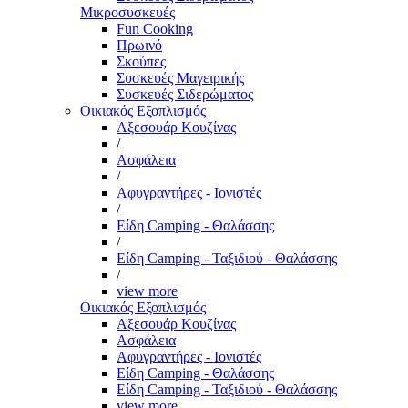
Μικροσυσκευές
Fun Cooking
Πρωινό
Σκούπες
Συσκευές Μαγειρικής
Συσκευές Σιδερώματος
Οικιακός Εξοπλισμός
Αξεσουάρ Κουζίνας
/
Ασφάλεια
/
Αφυγραντήρες - Ιονιστές
/
Είδη Camping - Θαλάσσης
/
Είδη Camping - Ταξιδιού - Θαλάσσης
/
view more
Οικιακός Εξοπλισμός
Αξεσουάρ Κουζίνας
Ασφάλεια
Αφυγραντήρες - Ιονιστές
Είδη Camping - Θαλάσσης
Είδη Camping - Ταξιδιού - Θαλάσσης
view more