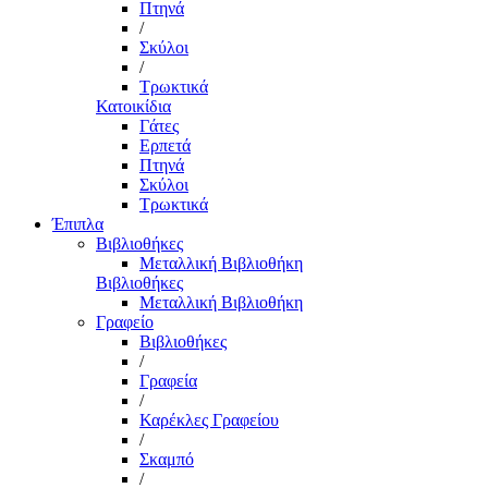
Πτηνά
/
Σκύλοι
/
Τρωκτικά
Κατοικίδια
Γάτες
Ερπετά
Πτηνά
Σκύλοι
Τρωκτικά
Έπιπλα
Βιβλιοθήκες
Μεταλλική Βιβλιοθήκη
Βιβλιοθήκες
Μεταλλική Βιβλιοθήκη
Γραφείο
Βιβλιοθήκες
/
Γραφεία
/
Καρέκλες Γραφείου
/
Σκαμπό
/