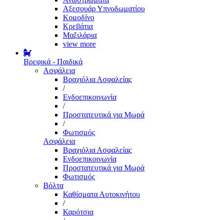
Αξεσουάρ Υπνοδωματίου
Κομοδίνο
Κρεβάτια
Μαξιλάρια
view more
Βρεφικά - Παιδικά
Ασφάλεια
Βραχιόλια Ασφαλείας
/
Ενδοεπικοινωνία
/
Προστατευτικά για Μωρά
/
Φωτισμός
Ασφάλεια
Βραχιόλια Ασφαλείας
Ενδοεπικοινωνία
Προστατευτικά για Μωρά
Φωτισμός
Βόλτα
Καθίσματα Αυτοκινήτου
/
Καρότσια