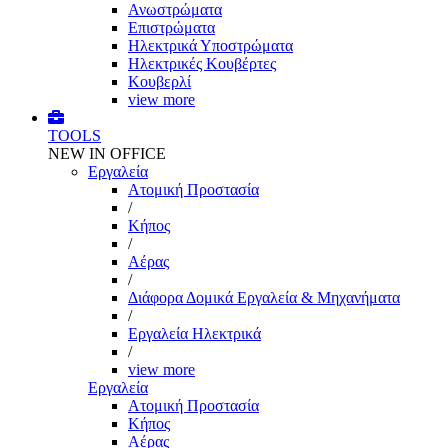
Ανωστρώματα
Επιστρώματα
Ηλεκτρικά Υποστρώματα
Ηλεκτρικές Κουβέρτες
Κουβερλί
view more
TOOLS
NEW IN OFFICE
Εργαλεία
Aτομική Προστασία
/
Kήπος
/
Αέρας
/
Διάφορα Δομικά Εργαλεία & Μηχανήματα
/
Εργαλεία Ηλεκτρικά
/
view more
Εργαλεία
Aτομική Προστασία
Kήπος
Αέρας