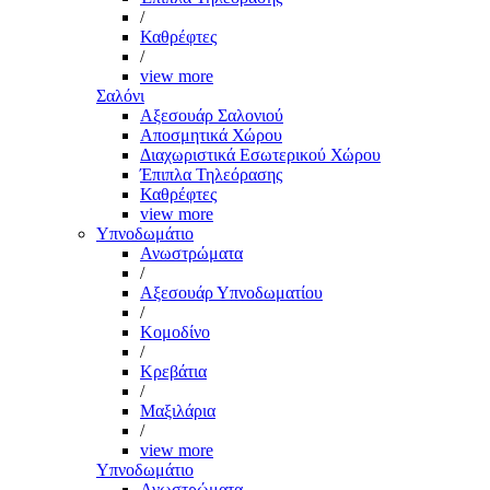
/
Καθρέφτες
/
view more
Σαλόνι
Αξεσουάρ Σαλονιού
Αποσμητικά Χώρου
Διαχωριστικά Εσωτερικού Χώρου
Έπιπλα Τηλεόρασης
Καθρέφτες
view more
Υπνοδωμάτιο
Ανωστρώματα
/
Αξεσουάρ Υπνοδωματίου
/
Κομοδίνο
/
Κρεβάτια
/
Μαξιλάρια
/
view more
Υπνοδωμάτιο
Ανωστρώματα