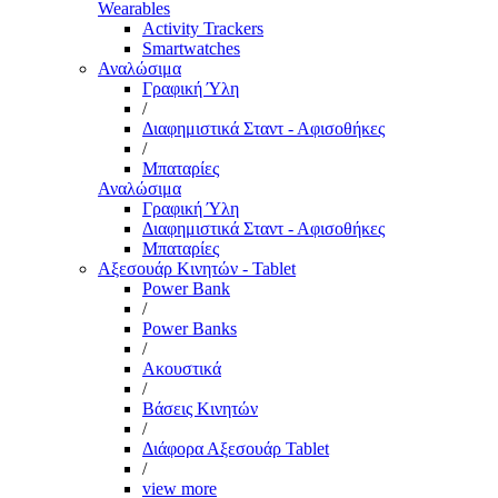
Wearables
Activity Trackers
Smartwatches
Αναλώσιμα
Γραφική Ύλη
/
Διαφημιστικά Σταντ - Αφισοθήκες
/
Μπαταρίες
Αναλώσιμα
Γραφική Ύλη
Διαφημιστικά Σταντ - Αφισοθήκες
Μπαταρίες
Αξεσουάρ Κινητών - Tablet
Power Bank
/
Power Banks
/
Ακουστικά
/
Βάσεις Κινητών
/
Διάφορα Αξεσουάρ Tablet
/
view more