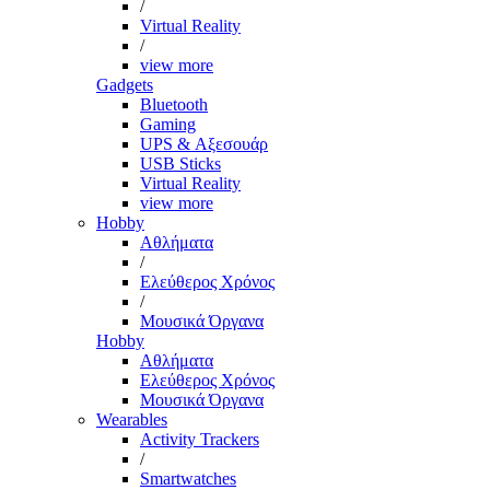
/
Virtual Reality
/
view more
Gadgets
Bluetooth
Gaming
UPS & Αξεσουάρ
USB Sticks
Virtual Reality
view more
Hobby
Αθλήματα
/
Ελεύθερος Χρόνος
/
Μουσικά Όργανα
Hobby
Αθλήματα
Ελεύθερος Χρόνος
Μουσικά Όργανα
Wearables
Activity Trackers
/
Smartwatches