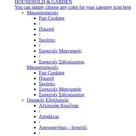
HOUSEHOLD & GARDEN
You can simply choose any color for your category icon here
Μικροσυσκευές
Fun Cooking
/
Πρωινό
/
Σκούπες
/
Συσκευές Μαγειρικής
/
Συσκευές Σιδερώματος
Μικροσυσκευές
Fun Cooking
Πρωινό
Σκούπες
Συσκευές Μαγειρικής
Συσκευές Σιδερώματος
Οικιακός Εξοπλισμός
Αξεσουάρ Κουζίνας
/
Ασφάλεια
/
Αφυγραντήρες - Ιονιστές
/