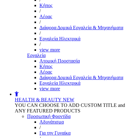
Kήπος
/
Αέρας
/
Διάφορα Δομικά Εργαλεία & Μηχανήματα
/
Εργαλεία Ηλεκτρικά
/
view more
Εργαλεία
Aτομική Προστασία
Kήπος
Αέρας
Διάφορα Δομικά Εργαλεία & Μηχανήματα
Εργαλεία Ηλεκτρικά
view more
HEALTH & BEAUTY
NEW
YOU CAN CHOOSE TO ADD CUSTOM TITLE and
ANY FEATURED PRODUCTS
Προσωπική Φροντίδα
Αδυνάτισμα
/
Για την Γυναίκα