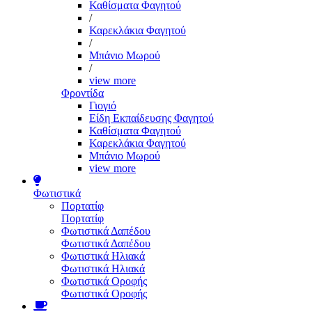
Καθίσματα Φαγητού
/
Καρεκλάκια Φαγητού
/
Μπάνιο Μωρού
/
view more
Φροντίδα
Γιογιό
Είδη Εκπαίδευσης Φαγητού
Καθίσματα Φαγητού
Καρεκλάκια Φαγητού
Μπάνιο Μωρού
view more
Φωτιστικά
Πορτατίφ
Πορτατίφ
Φωτιστικά Δαπέδου
Φωτιστικά Δαπέδου
Φωτιστικά Ηλιακά
Φωτιστικά Ηλιακά
Φωτιστικά Οροφής
Φωτιστικά Οροφής