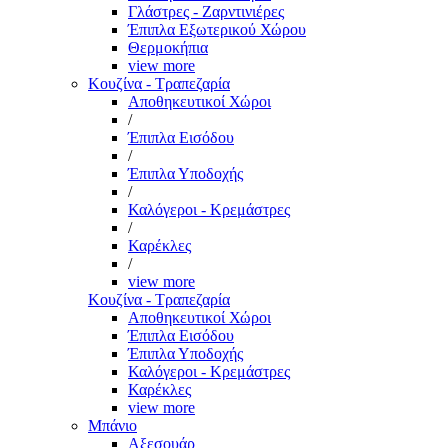
Γλάστρες - Ζαρντινιέρες
Έπιπλα Εξωτερικού Χώρου
Θερμοκήπια
view more
Κουζίνα - Τραπεζαρία
Αποθηκευτικοί Χώροι
/
Έπιπλα Εισόδου
/
Έπιπλα Υποδοχής
/
Καλόγεροι - Κρεμάστρες
/
Καρέκλες
/
view more
Κουζίνα - Τραπεζαρία
Αποθηκευτικοί Χώροι
Έπιπλα Εισόδου
Έπιπλα Υποδοχής
Καλόγεροι - Κρεμάστρες
Καρέκλες
view more
Μπάνιο
Αξεσουάρ