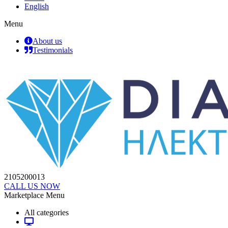
English
Menu
About us
Testimonials
2105200013
CALL US NOW
Marketplace Menu
All categories