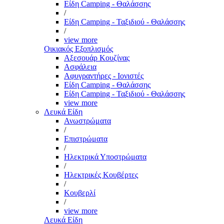
Είδη Camping - Θαλάσσης
/
Είδη Camping - Ταξιδιού - Θαλάσσης
/
view more
Οικιακός Εξοπλισμός
Αξεσουάρ Κουζίνας
Ασφάλεια
Αφυγραντήρες - Ιονιστές
Είδη Camping - Θαλάσσης
Είδη Camping - Ταξιδιού - Θαλάσσης
view more
Λευκά Είδη
Ανωστρώματα
/
Επιστρώματα
/
Ηλεκτρικά Υποστρώματα
/
Ηλεκτρικές Κουβέρτες
/
Κουβερλί
/
view more
Λευκά Είδη