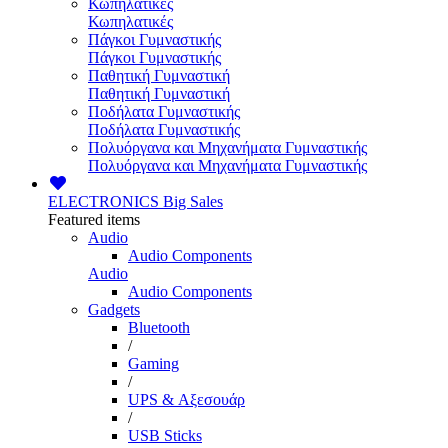
Κωπηλατικές
Κωπηλατικές
Πάγκοι Γυμναστικής
Πάγκοι Γυμναστικής
Παθητική Γυμναστική
Παθητική Γυμναστική
Ποδήλατα Γυμναστικής
Ποδήλατα Γυμναστικής
Πολυόργανα και Μηχανήματα Γυμναστικής
Πολυόργανα και Μηχανήματα Γυμναστικής
ELECTRONICS
Big Sales
Featured items
Audio
Audio Components
Audio
Audio Components
Gadgets
Bluetooth
/
Gaming
/
UPS & Αξεσουάρ
/
USB Sticks