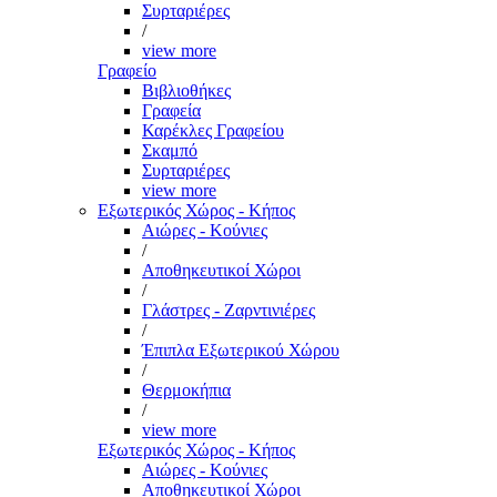
Συρταριέρες
/
view more
Γραφείο
Βιβλιοθήκες
Γραφεία
Καρέκλες Γραφείου
Σκαμπό
Συρταριέρες
view more
Εξωτερικός Χώρος - Κήπος
Αιώρες - Κούνιες
/
Αποθηκευτικοί Χώροι
/
Γλάστρες - Ζαρντινιέρες
/
Έπιπλα Εξωτερικού Χώρου
/
Θερμοκήπια
/
view more
Εξωτερικός Χώρος - Κήπος
Αιώρες - Κούνιες
Αποθηκευτικοί Χώροι