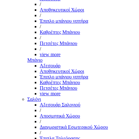
/
Αποθηκευτικοί Χώροι
/
Έπιπλο μπάνιου νιπτήρα
/
Καθρέπτες Μπάνιου
/
Πετσέτες Μπάνιου
/
view more
Μπάνιο
Αξεσουάρ
Αποθηκευτικοί Χώροι
Έπιπλο μπάνιου νιπτήρα
Καθρέπτες Μπάνιου
Πετσέτες Μπάνιου
view more
Σαλόνι
Αξεσουάρ Σαλονιού
/
Αποσμητικά Χώρου
/
Διαχωριστικά Εσωτερικού Χώρου
/
Έπιπλα Τηλεόρασης