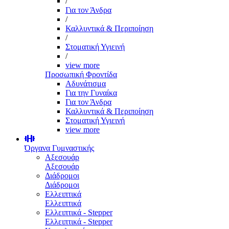
/
Για τον Άνδρα
/
Καλλυντικά & Περιποίηση
/
Στοματική Υγιεινή
/
view more
Προσωπική Φροντίδα
Αδυνάτισμα
Για την Γυναίκα
Για τον Άνδρα
Καλλυντικά & Περιποίηση
Στοματική Υγιεινή
view more
Όργανα Γυμναστικής
Αξεσουάρ
Αξεσουάρ
Διάδρομοι
Διάδρομοι
Ελλειπτικά
Ελλειπτικά
Ελλειπτικά - Stepper
Ελλειπτικά - Stepper