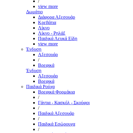
/
view more
Δωμάτιο
Διάφορα Αξεσουάρ
Κρεβάτια
Λίκνο
Λίκνο - Ρηλάξ
Παιδικά Λευκά Είδη
view more
Ένδυση
Αξεσουάρ
/
Βρεφικά
Ένδυση
Αξεσουάρ
Βρεφικά
Παιδικά Ρούχα
Βρεφικά Φορμάκια
/
Γάντια - Κασκόλ - Σκούφοι
/
Παιδικά Αξεσουάρ
/
Παιδικά Εσώρουχα
/