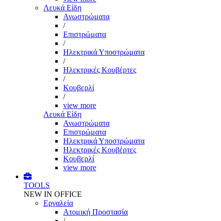
Λευκά Είδη
Ανωστρώματα
/
Επιστρώματα
/
Ηλεκτρικά Υποστρώματα
/
Ηλεκτρικές Κουβέρτες
/
Κουβερλί
/
view more
Λευκά Είδη
Ανωστρώματα
Επιστρώματα
Ηλεκτρικά Υποστρώματα
Ηλεκτρικές Κουβέρτες
Κουβερλί
view more
TOOLS
NEW IN OFFICE
Εργαλεία
Aτομική Προστασία
/