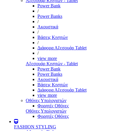
Αξεσουάρ Κινητών - Tablet
Power Bank
/
Power Banks
/
Ακουστικά
/
Βάσεις Κινητών
/
Διάφορα Αξεσουάρ Tablet
/
view more
Αξεσουάρ Κινητών - Tablet
Power Bank
Power Banks
Ακουστικά
Βάσεις Κινητών
Διάφορα Αξεσουάρ Tablet
view more
Οθόνες Υπολογιστών
Φορητές Οθόνες
Οθόνες Υπολογιστών
Φορητές Οθόνες
FASHION STYLING