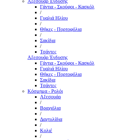
Αξεσουάρ Ένδυσης
Γάντια - Σκούφοι - Κασκόλ
/
Γυαλιά Ηλίου
/
Θήκες - Πορτοφόλια
/
Σακίδια
/
Τσάντες
Αξεσουάρ Ένδυσης
Γάντια - Σκούφοι - Κασκόλ
Γυαλιά Ηλίου
Θήκες - Πορτοφόλια
Σακίδια
Τσάντες
Κόσμημα - Ρολόι
Αξεσουάρ
/
Βραχιόλια
/
Δαχτυλίδια
/
Κολιέ
/