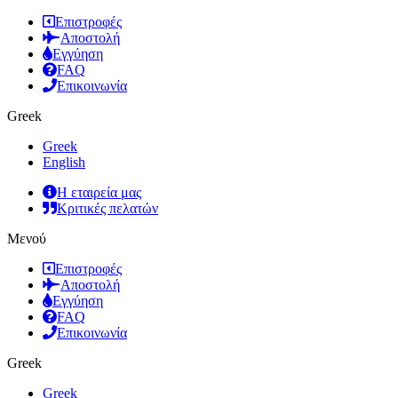
Επιστροφές
Αποστολή
Εγγύηση
FAQ
Επικοινωνία
Greek
Greek
English
Η εταιρεία μας
Κριτικές πελατών
Μενού
Επιστροφές
Αποστολή
Εγγύηση
FAQ
Επικοινωνία
Greek
Greek