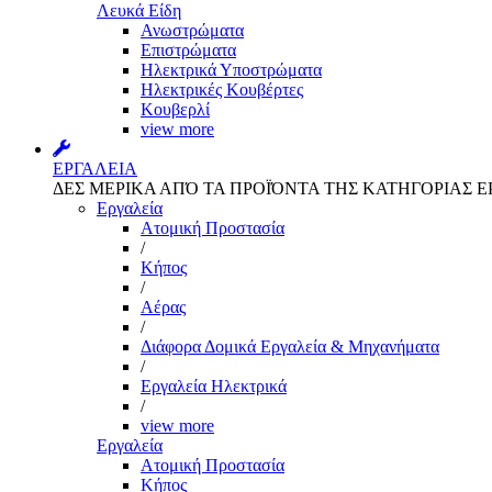
Λευκά Είδη
Ανωστρώματα
Επιστρώματα
Ηλεκτρικά Υποστρώματα
Ηλεκτρικές Κουβέρτες
Κουβερλί
view more
ΕΡΓΑΛΕΙΑ
ΔΕΣ ΜΕΡΙΚΑ ΑΠΌ ΤΑ ΠΡΟΪΌΝΤΑ ΤΗΣ ΚΑΤΗΓΟΡΙΑΣ Ε
Εργαλεία
Aτομική Προστασία
/
Kήπος
/
Αέρας
/
Διάφορα Δομικά Εργαλεία & Μηχανήματα
/
Εργαλεία Ηλεκτρικά
/
view more
Εργαλεία
Aτομική Προστασία
Kήπος