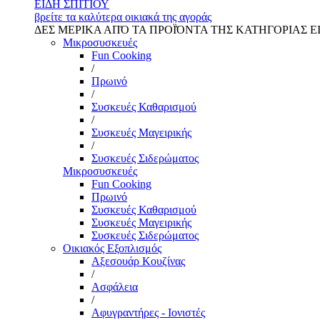
ΕΙΔΗ ΣΠΙΤΙΟΥ
βρείτε τα καλύτερα οικιακά της αγοράς
ΔΕΣ ΜΕΡΙΚΑ ΑΠΌ ΤΑ ΠΡΟΪΌΝΤΑ ΤΗΣ ΚΑΤΗΓΟΡΙΑΣ Ε
Μικροσυσκευές
Fun Cooking
/
Πρωινό
/
Συσκευές Καθαρισμού
/
Συσκευές Μαγειρικής
/
Συσκευές Σιδερώματος
Μικροσυσκευές
Fun Cooking
Πρωινό
Συσκευές Καθαρισμού
Συσκευές Μαγειρικής
Συσκευές Σιδερώματος
Οικιακός Εξοπλισμός
Αξεσουάρ Κουζίνας
/
Ασφάλεια
/
Αφυγραντήρες - Ιονιστές