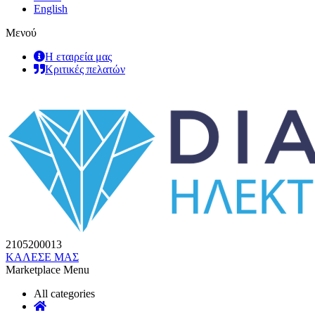
English
Μενού
Η εταιρεία μας
Κριτικές πελατών
2105200013
ΚΑΛΕΣΕ ΜΑΣ
Marketplace Menu
All categories