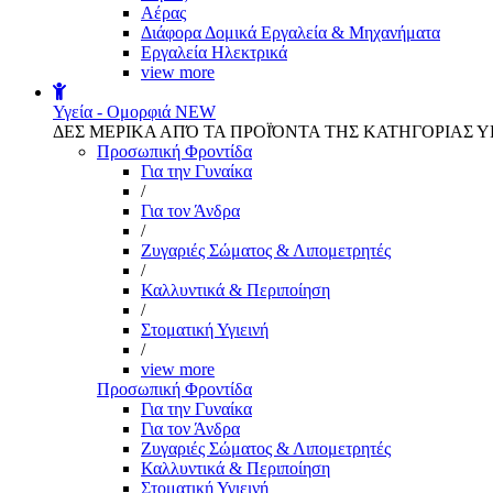
Αέρας
Διάφορα Δομικά Εργαλεία & Μηχανήματα
Εργαλεία Ηλεκτρικά
view more
Υγεία - Ομορφιά
NEW
ΔΕΣ ΜΕΡΙΚΑ ΑΠΌ ΤΑ ΠΡΟΪΌΝΤΑ ΤΗΣ ΚΑΤΗΓΟΡΙΑΣ Υ
Προσωπική Φροντίδα
Για την Γυναίκα
/
Για τον Άνδρα
/
Ζυγαριές Σώματος & Λιπομετρητές
/
Καλλυντικά & Περιποίηση
/
Στοματική Υγιεινή
/
view more
Προσωπική Φροντίδα
Για την Γυναίκα
Για τον Άνδρα
Ζυγαριές Σώματος & Λιπομετρητές
Καλλυντικά & Περιποίηση
Στοματική Υγιεινή