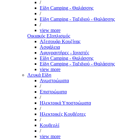
/
Είδη Camping - Θαλάσσης
/
Είδη Camping - Ταξιδιού - Θαλάσσης
/
view more
Οικιακός Εξοπλισμός
Αξεσουάρ Κουζίνας
Ασφάλεια
Αφυγραντήρες - Ιονιστές
Είδη Camping - Θαλάσσης
Είδη Camping - Ταξιδιού - Θαλάσσης
view more
Λευκά Είδη
Ανωστρώματα
/
Επιστρώματα
/
Ηλεκτρικά Υποστρώματα
/
Ηλεκτρικές Κουβέρτες
/
Κουβερλί
/
view more