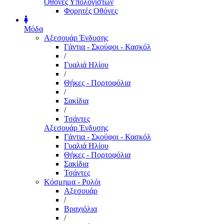
Οθόνες Υπολογιστών
Φορητές Οθόνες
Μόδα
Αξεσουάρ Ένδυσης
Γάντια - Σκούφοι - Κασκόλ
/
Γυαλιά Ηλίου
/
Θήκες - Πορτοφόλια
/
Σακίδια
/
Τσάντες
Αξεσουάρ Ένδυσης
Γάντια - Σκούφοι - Κασκόλ
Γυαλιά Ηλίου
Θήκες - Πορτοφόλια
Σακίδια
Τσάντες
Κόσμημα - Ρολόι
Αξεσουάρ
/
Βραχιόλια
/