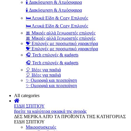
🕯️ Διακόσμηση & Ατμόσφαιρα
🕯️ Διακόσμηση & Ατμόσφαιρα
🛏️ Λευκά Είδη & Cozy Επιλογές
🛏️ Λευκά Είδη & Cozy Επιλογές
🎀 Μικρές αλλά ξεχωριστές επιλογές
🎀 Μικρές αλλά ξεχωριστές επιλογές
💝 Επιλογές με προσωπικό χαρακτήρα
💝 Επιλογές με προσωπικό χαρακτήρα
🎧 Tech επιλογές & gadgets
🎧 Tech επιλογές & gadgets
🎈 Ιδέες για παιδιά
🎈 Ιδέες για παιδιά
✨ Ομορφιά και περιποίηση
✨ Ομορφιά και περιποίηση
All categories
ΕΙΔΗ ΣΠΙΤΙΟΥ
βρείτε τα καλύτερα οικιακά της αγοράς
ΔΕΣ ΜΕΡΙΚΑ ΑΠΌ ΤΑ ΠΡΟΪΌΝΤΑ ΤΗΣ ΚΑΤΗΓΟΡΙΑΣ
ΕΙΔΗ ΣΠΙΤΙΟΥ
Μικροσυσκευές