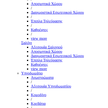
Αποσμητικά Χώρου
/
Διαχωριστικά Εσωτερικού Χώρου
/
Έπιπλα Τηλεόρασης
/
Καθρέφτες
/
view more
Σαλόνι
Αξεσουάρ Σαλονιού
Αποσμητικά Χώρου
Διαχωριστικά Εσωτερικού Χώρου
Έπιπλα Τηλεόρασης
Καθρέφτες
view more
Υπνοδωμάτιο
Ανωστρώματα
/
Αξεσουάρ Υπνοδωματίου
/
Κομοδίνο
/
Κρεβάτια
/