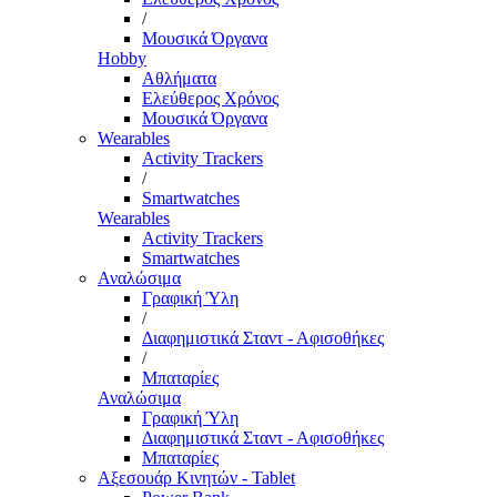
/
Μουσικά Όργανα
Hobby
Αθλήματα
Ελεύθερος Χρόνος
Μουσικά Όργανα
Wearables
Activity Trackers
/
Smartwatches
Wearables
Activity Trackers
Smartwatches
Αναλώσιμα
Γραφική Ύλη
/
Διαφημιστικά Σταντ - Αφισοθήκες
/
Μπαταρίες
Αναλώσιμα
Γραφική Ύλη
Διαφημιστικά Σταντ - Αφισοθήκες
Μπαταρίες
Αξεσουάρ Κινητών - Tablet