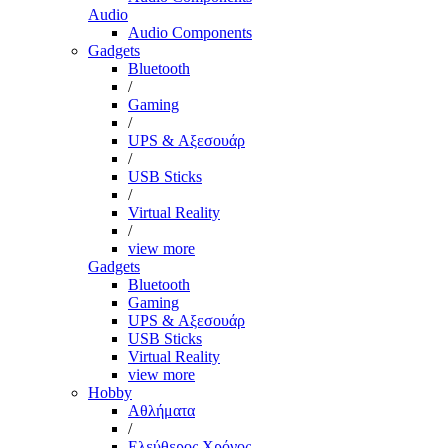
Audio
Audio Components
Gadgets
Bluetooth
/
Gaming
/
UPS & Αξεσουάρ
/
USB Sticks
/
Virtual Reality
/
view more
Gadgets
Bluetooth
Gaming
UPS & Αξεσουάρ
USB Sticks
Virtual Reality
view more
Hobby
Αθλήματα
/
Ελεύθερος Χρόνος