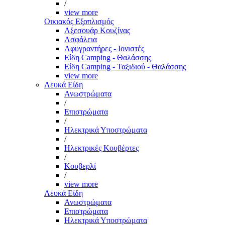
/
view more
Οικιακός Εξοπλισμός
Αξεσουάρ Κουζίνας
Ασφάλεια
Αφυγραντήρες - Ιονιστές
Είδη Camping - Θαλάσσης
Είδη Camping - Ταξιδιού - Θαλάσσης
view more
Λευκά Είδη
Ανωστρώματα
/
Επιστρώματα
/
Ηλεκτρικά Υποστρώματα
/
Ηλεκτρικές Κουβέρτες
/
Κουβερλί
/
view more
Λευκά Είδη
Ανωστρώματα
Επιστρώματα
Ηλεκτρικά Υποστρώματα