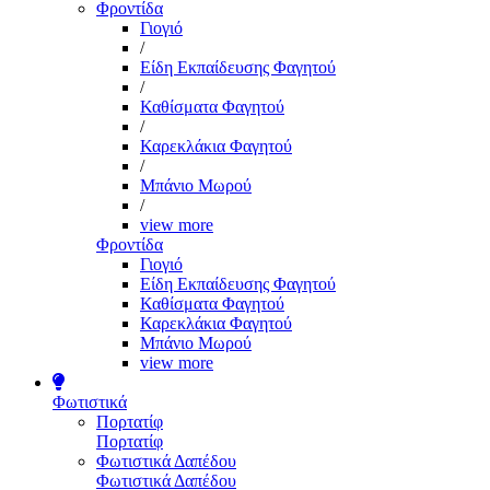
Φροντίδα
Γιογιό
/
Είδη Εκπαίδευσης Φαγητού
/
Καθίσματα Φαγητού
/
Καρεκλάκια Φαγητού
/
Μπάνιο Μωρού
/
view more
Φροντίδα
Γιογιό
Είδη Εκπαίδευσης Φαγητού
Καθίσματα Φαγητού
Καρεκλάκια Φαγητού
Μπάνιο Μωρού
view more
Φωτιστικά
Πορτατίφ
Πορτατίφ
Φωτιστικά Δαπέδου
Φωτιστικά Δαπέδου