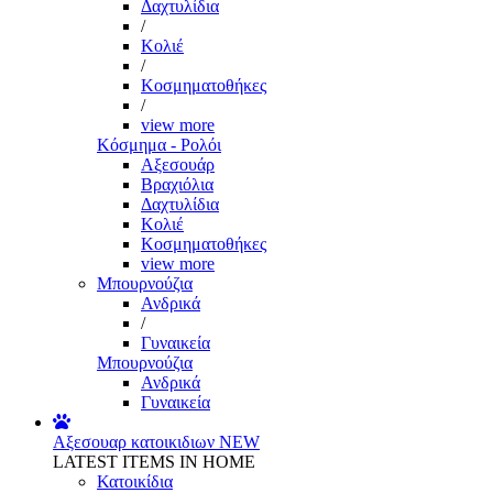
Δαχτυλίδια
/
Κολιέ
/
Κοσμηματοθήκες
/
view more
Κόσμημα - Ρολόι
Αξεσουάρ
Βραχιόλια
Δαχτυλίδια
Κολιέ
Κοσμηματοθήκες
view more
Μπουρνούζια
Ανδρικά
/
Γυναικεία
Μπουρνούζια
Ανδρικά
Γυναικεία
Αξεσουαρ κατοικιδιων
NEW
LATEST ITEMS IN HOME
Κατοικίδια