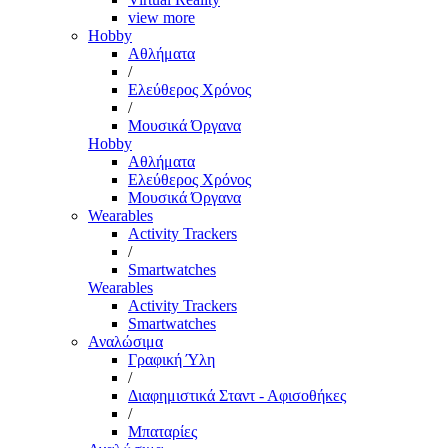
view more
Hobby
Αθλήματα
/
Ελεύθερος Χρόνος
/
Μουσικά Όργανα
Hobby
Αθλήματα
Ελεύθερος Χρόνος
Μουσικά Όργανα
Wearables
Activity Trackers
/
Smartwatches
Wearables
Activity Trackers
Smartwatches
Αναλώσιμα
Γραφική Ύλη
/
Διαφημιστικά Σταντ - Αφισοθήκες
/
Μπαταρίες