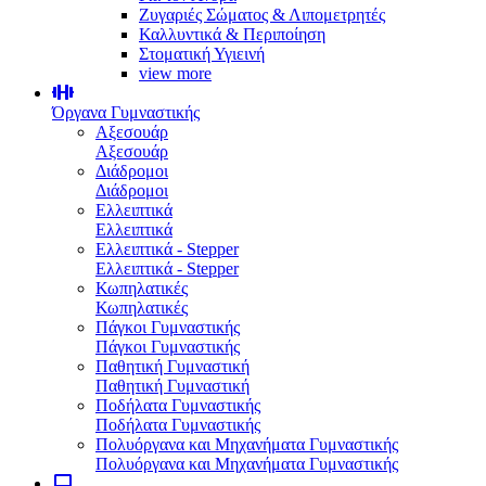
Ζυγαριές Σώματος & Λιπομετρητές
Καλλυντικά & Περιποίηση
Στοματική Υγιεινή
view more
Όργανα Γυμναστικής
Αξεσουάρ
Αξεσουάρ
Διάδρομοι
Διάδρομοι
Ελλειπτικά
Ελλειπτικά
Ελλειπτικά - Stepper
Ελλειπτικά - Stepper
Κωπηλατικές
Κωπηλατικές
Πάγκοι Γυμναστικής
Πάγκοι Γυμναστικής
Παθητική Γυμναστική
Παθητική Γυμναστική
Ποδήλατα Γυμναστικής
Ποδήλατα Γυμναστικής
Πολυόργανα και Μηχανήματα Γυμναστικής
Πολυόργανα και Μηχανήματα Γυμναστικής