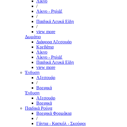
Λίκνο
/
Λίκνο - Ρηλάξ
/
Παιδικά Λευκά Είδη
/
view more
Δωμάτιο
Διάφορα Αξεσουάρ
Κρεβάτια
Λίκνο
Λίκνο - Ρηλάξ
Παιδικά Λευκά Είδη
view more
Ένδυση
Αξεσουάρ
/
Βρεφικά
Ένδυση
Αξεσουάρ
Βρεφικά
Παιδικά Ρούχα
Βρεφικά Φορμάκια
/
Γάντια - Κασκόλ - Σκούφοι