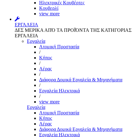
Ηλεκτρικές Κουβέρτες
Κουβερλί
view more
ΕΡΓΑΛΕΙΑ
ΔΕΣ ΜΕΡΙΚΑ ΑΠΌ ΤΑ ΠΡΟΪΌΝΤΑ ΤΗΣ ΚΑΤΗΓΟΡΙΑΣ
ΕΡΓΑΛΕΙΑ
Εργαλεία
Aτομική Προστασία
/
Kήπος
/
Αέρας
/
Διάφορα Δομικά Εργαλεία & Μηχανήματα
/
Εργαλεία Ηλεκτρικά
/
view more
Εργαλεία
Aτομική Προστασία
Kήπος
Αέρας
Διάφορα Δομικά Εργαλεία & Μηχανήματα
Εργαλεία Ηλεκτρικά