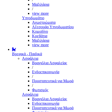
Μαξιλάρια
/
view more
Υπνοδωμάτιο
Ανωστρώματα
Αξεσουάρ Υπνοδωματίου
Κομοδίνο
Κρεβάτια
Μαξιλάρια
view more
Βρεφικά - Παιδικά
Ασφάλεια
Βραχιόλια Ασφαλείας
/
Ενδοεπικοινωνία
/
Προστατευτικά για Μωρά
/
Φωτισμός
Ασφάλεια
Βραχιόλια Ασφαλείας
Ενδοεπικοινωνία
Προστατευτικά για Μωρά