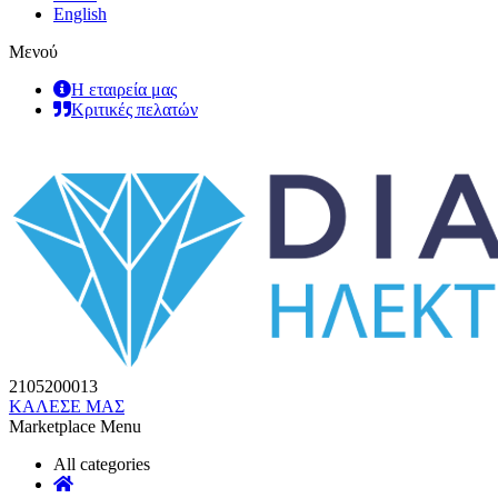
English
Μενού
Η εταιρεία μας
Κριτικές πελατών
2105200013
ΚΑΛΕΣΕ ΜΑΣ
Marketplace Menu
All categories