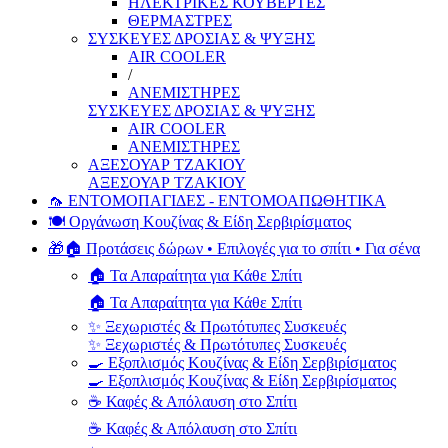
ΗΛΕΚΤΡΙΚΕΣ ΚΟΥΒΕΡΤΕΣ
ΘΕΡΜΑΣΤΡΕΣ
ΣΥΣΚΕΥΕΣ ΔΡΟΣΙΑΣ & ΨΥΞΗΣ
AIR COOLER
/
ΑΝΕΜΙΣΤΗΡΕΣ
ΣΥΣΚΕΥΕΣ ΔΡΟΣΙΑΣ & ΨΥΞΗΣ
AIR COOLER
ΑΝΕΜΙΣΤΗΡΕΣ
ΑΞΕΣΟΥΑΡ ΤΖΑΚΙΟΥ
ΑΞΕΣΟΥΑΡ ΤΖΑΚΙΟΥ
🦟 ΕΝΤΟΜΟΠΑΓΙΔΕΣ - ΕΝΤΟΜΟΑΠΩΘΗΤΙΚΑ
🍽️ Οργάνωση Κουζίνας & Είδη Σερβιρίσματος
🎁🏠 Προτάσεις δώρων • Επιλογές για το σπίτι • Για σένα
🏠 Τα Απαραίτητα για Κάθε Σπίτι
🏠 Τα Απαραίτητα για Κάθε Σπίτι
✨ Ξεχωριστές & Πρωτότυπες Συσκευές
✨ Ξεχωριστές & Πρωτότυπες Συσκευές
🍳 Εξοπλισμός Κουζίνας & Είδη Σερβιρίσματος
🍳 Εξοπλισμός Κουζίνας & Είδη Σερβιρίσματος
☕ Καφές & Απόλαυση στο Σπίτι
☕ Καφές & Απόλαυση στο Σπίτι