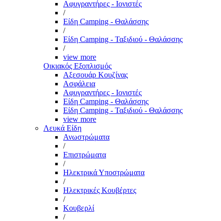
Αφυγραντήρες - Ιονιστές
/
Είδη Camping - Θαλάσσης
/
Είδη Camping - Ταξιδιού - Θαλάσσης
/
view more
Οικιακός Εξοπλισμός
Αξεσουάρ Κουζίνας
Ασφάλεια
Αφυγραντήρες - Ιονιστές
Είδη Camping - Θαλάσσης
Είδη Camping - Ταξιδιού - Θαλάσσης
view more
Λευκά Είδη
Ανωστρώματα
/
Επιστρώματα
/
Ηλεκτρικά Υποστρώματα
/
Ηλεκτρικές Κουβέρτες
/
Κουβερλί
/