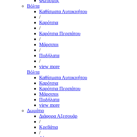
Φωτισμός
Βόλτα
Καθίσματα Αυτοκινήτου
/
Καρότσια
/
Καρότσια Περιπάτου
/
Μάρσιποι
/
Ποδήλατα
/
view more
Βόλτα
Καθίσματα Αυτοκινήτου
Καρότσια
Καρότσια Περιπάτου
Μάρσιποι
Ποδήλατα
view more
Δωμάτιο
Διάφορα Αξεσουάρ
/
Κρεβάτια
/