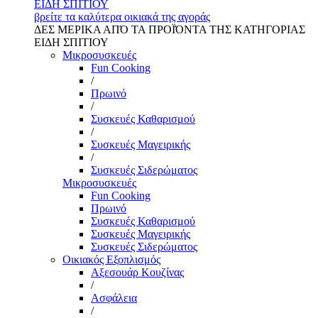
ΕΙΔΗ ΣΠΙΤΙΟΥ
βρείτε τα καλύτερα οικιακά της αγοράς
ΔΕΣ ΜΕΡΙΚΑ ΑΠΌ ΤΑ ΠΡΟΪΌΝΤΑ ΤΗΣ ΚΑΤΗΓΟΡΙΑΣ
ΕΙΔΗ ΣΠΙΤΙΟΥ
Μικροσυσκευές
Fun Cooking
/
Πρωινό
/
Συσκευές Καθαρισμού
/
Συσκευές Μαγειρικής
/
Συσκευές Σιδερώματος
Μικροσυσκευές
Fun Cooking
Πρωινό
Συσκευές Καθαρισμού
Συσκευές Μαγειρικής
Συσκευές Σιδερώματος
Οικιακός Εξοπλισμός
Αξεσουάρ Κουζίνας
/
Ασφάλεια
/