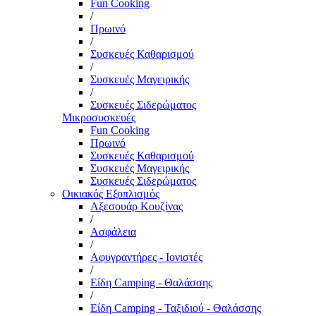
Fun Cooking
/
Πρωινό
/
Συσκευές Καθαρισμού
/
Συσκευές Μαγειρικής
/
Συσκευές Σιδερώματος
Μικροσυσκευές
Fun Cooking
Πρωινό
Συσκευές Καθαρισμού
Συσκευές Μαγειρικής
Συσκευές Σιδερώματος
Οικιακός Εξοπλισμός
Αξεσουάρ Κουζίνας
/
Ασφάλεια
/
Αφυγραντήρες - Ιονιστές
/
Είδη Camping - Θαλάσσης
/
Είδη Camping - Ταξιδιού - Θαλάσσης