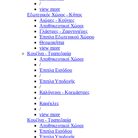
/
view more
Εξωτερικός Χώρος - Κήπος
Αιώρες - Κούνιες
Αποθηκευτικοί Χώροι
Γλάστρες - Ζαρντινιέρες
Έπιπλα Εξωτερικού Χώρου
Θερμοκήπια
view more
Κουζίνα - Τραπεζαρία
Αποθηκευτικοί Χώροι
/
Έπιπλα Εισόδου
/
Έπιπλα Υποδοχής
/
Καλόγεροι - Κρεμάστρες
/
Καρέκλες
/
view more
Κουζίνα - Τραπεζαρία
Αποθηκευτικοί Χώροι
Έπιπλα Εισόδου
Έπιπλα Υποδοχής