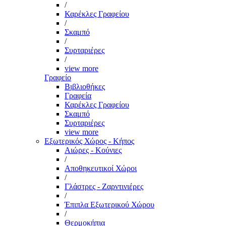
/
Καρέκλες Γραφείου
/
Σκαμπό
/
Συρταριέρες
/
view more
Γραφείο
Βιβλιοθήκες
Γραφεία
Καρέκλες Γραφείου
Σκαμπό
Συρταριέρες
view more
Εξωτερικός Χώρος - Κήπος
Αιώρες - Κούνιες
/
Αποθηκευτικοί Χώροι
/
Γλάστρες - Ζαρντινιέρες
/
Έπιπλα Εξωτερικού Χώρου
/
Θερμοκήπια