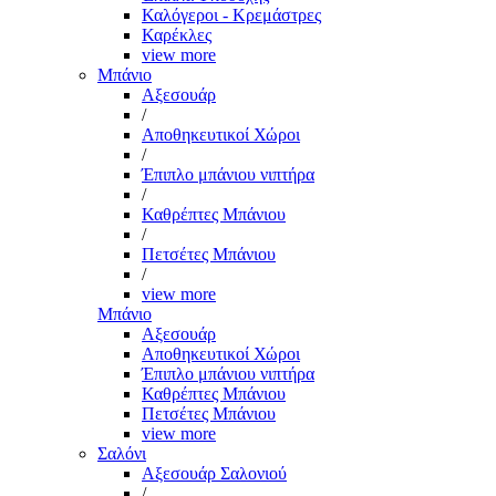
Καλόγεροι - Κρεμάστρες
Καρέκλες
view more
Μπάνιο
Αξεσουάρ
/
Αποθηκευτικοί Χώροι
/
Έπιπλο μπάνιου νιπτήρα
/
Καθρέπτες Μπάνιου
/
Πετσέτες Μπάνιου
/
view more
Μπάνιο
Αξεσουάρ
Αποθηκευτικοί Χώροι
Έπιπλο μπάνιου νιπτήρα
Καθρέπτες Μπάνιου
Πετσέτες Μπάνιου
view more
Σαλόνι
Αξεσουάρ Σαλονιού
/