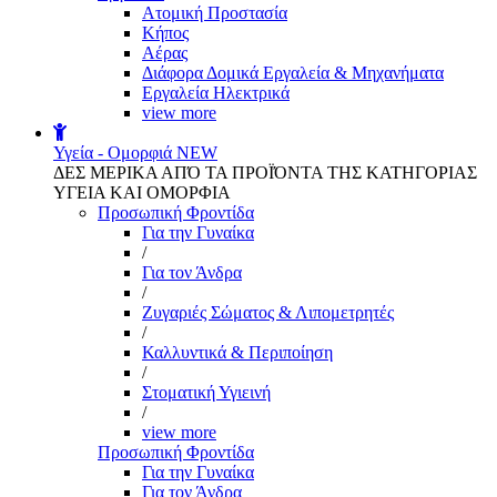
Aτομική Προστασία
Kήπος
Αέρας
Διάφορα Δομικά Εργαλεία & Μηχανήματα
Εργαλεία Ηλεκτρικά
view more
Υγεία - Ομορφιά
NEW
ΔΕΣ ΜΕΡΙΚΑ ΑΠΌ ΤΑ ΠΡΟΪΌΝΤΑ ΤΗΣ ΚΑΤΗΓΟΡΙΑΣ
ΥΓΕΙΑ ΚΑΙ ΟΜΟΡΦΙΑ
Προσωπική Φροντίδα
Για την Γυναίκα
/
Για τον Άνδρα
/
Ζυγαριές Σώματος & Λιπομετρητές
/
Καλλυντικά & Περιποίηση
/
Στοματική Υγιεινή
/
view more
Προσωπική Φροντίδα
Για την Γυναίκα
Για τον Άνδρα