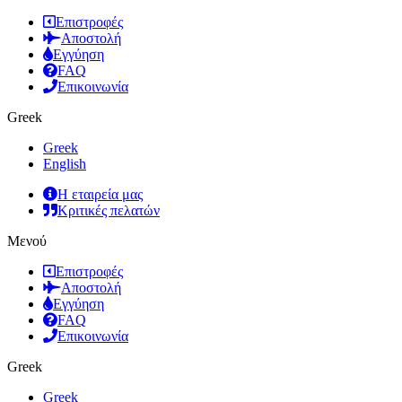
Επιστροφές
Αποστολή
Εγγύηση
FAQ
Επικοινωνία
Greek
Greek
English
Η εταιρεία μας
Κριτικές πελατών
Μενού
Επιστροφές
Αποστολή
Εγγύηση
FAQ
Επικοινωνία
Greek
Greek