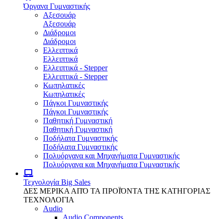
Όργανα Γυμναστικής
Αξεσουάρ
Αξεσουάρ
Διάδρομοι
Διάδρομοι
Ελλειπτικά
Ελλειπτικά
Ελλειπτικά - Stepper
Ελλειπτικά - Stepper
Κωπηλατικές
Κωπηλατικές
Πάγκοι Γυμναστικής
Πάγκοι Γυμναστικής
Παθητική Γυμναστική
Παθητική Γυμναστική
Ποδήλατα Γυμναστικής
Ποδήλατα Γυμναστικής
Πολυόργανα και Μηχανήματα Γυμναστικής
Πολυόργανα και Μηχανήματα Γυμναστικής
Τεχνολογία
Big Sales
ΔΕΣ ΜΕΡΙΚΑ ΑΠΌ ΤΑ ΠΡΟΪΌΝΤΑ ΤΗΣ ΚΑΤΗΓΟΡΙΑΣ
ΤΕΧΝΟΛΟΓΙΑ
Audio
Audio Components