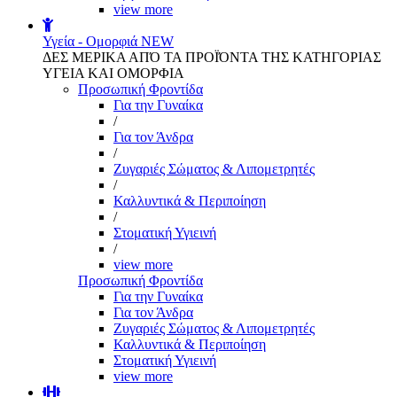
view more
Υγεία - Ομορφιά
NEW
ΔΕΣ ΜΕΡΙΚΑ ΑΠΌ ΤΑ ΠΡΟΪΌΝΤΑ ΤΗΣ ΚΑΤΗΓΟΡΙΑΣ
ΥΓΕΙΑ ΚΑΙ ΟΜΟΡΦΙΑ
Προσωπική Φροντίδα
Για την Γυναίκα
/
Για τον Άνδρα
/
Ζυγαριές Σώματος & Λιπομετρητές
/
Καλλυντικά & Περιποίηση
/
Στοματική Υγιεινή
/
view more
Προσωπική Φροντίδα
Για την Γυναίκα
Για τον Άνδρα
Ζυγαριές Σώματος & Λιπομετρητές
Καλλυντικά & Περιποίηση
Στοματική Υγιεινή
view more