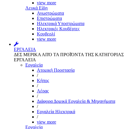
view more
Λευκά Είδη
Ανωστρώματα
Επιστρώματα
Ηλεκτρικά Υποστρώματα
Ηλεκτρικές Κουβέρτες
Κουβερλί
view more
ΕΡΓΑΛΕΙΑ
ΔΕΣ ΜΕΡΙΚΑ ΑΠΌ ΤΑ ΠΡΟΪΌΝΤΑ ΤΗΣ ΚΑΤΗΓΟΡΙΑΣ
ΕΡΓΑΛΕΙΑ
Εργαλεία
Aτομική Προστασία
/
Kήπος
/
Αέρας
/
Διάφορα Δομικά Εργαλεία & Μηχανήματα
/
Εργαλεία Ηλεκτρικά
/
view more
Εργαλεία