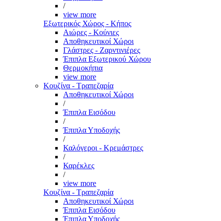
/
view more
Εξωτερικός Χώρος - Κήπος
Αιώρες - Κούνιες
Αποθηκευτικοί Χώροι
Γλάστρες - Ζαρντινιέρες
Έπιπλα Εξωτερικού Χώρου
Θερμοκήπια
view more
Κουζίνα - Τραπεζαρία
Αποθηκευτικοί Χώροι
/
Έπιπλα Εισόδου
/
Έπιπλα Υποδοχής
/
Καλόγεροι - Κρεμάστρες
/
Καρέκλες
/
view more
Κουζίνα - Τραπεζαρία
Αποθηκευτικοί Χώροι
Έπιπλα Εισόδου
Έπιπλα Υποδοχής