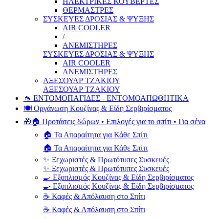
ΗΛΕΚΤΡΙΚΕΣ ΚΟΥΒΕΡΤΕΣ
ΘΕΡΜΑΣΤΡΕΣ
ΣΥΣΚΕΥΕΣ ΔΡΟΣΙΑΣ & ΨΥΞΗΣ
AIR COOLER
/
ΑΝΕΜΙΣΤΗΡΕΣ
ΣΥΣΚΕΥΕΣ ΔΡΟΣΙΑΣ & ΨΥΞΗΣ
AIR COOLER
ΑΝΕΜΙΣΤΗΡΕΣ
ΑΞΕΣΟΥΑΡ ΤΖΑΚΙΟΥ
ΑΞΕΣΟΥΑΡ ΤΖΑΚΙΟΥ
🦟 ΕΝΤΟΜΟΠΑΓΙΔΕΣ - ΕΝΤΟΜΟΑΠΩΘΗΤΙΚΑ
🍽️ Οργάνωση Κουζίνας & Είδη Σερβιρίσματος
🎁🏠 Προτάσεις δώρων • Επιλογές για το σπίτι • Για σένα
🏠 Τα Απαραίτητα για Κάθε Σπίτι
🏠 Τα Απαραίτητα για Κάθε Σπίτι
✨ Ξεχωριστές & Πρωτότυπες Συσκευές
✨ Ξεχωριστές & Πρωτότυπες Συσκευές
🍳 Εξοπλισμός Κουζίνας & Είδη Σερβιρίσματος
🍳 Εξοπλισμός Κουζίνας & Είδη Σερβιρίσματος
☕ Καφές & Απόλαυση στο Σπίτι
☕ Καφές & Απόλαυση στο Σπίτι