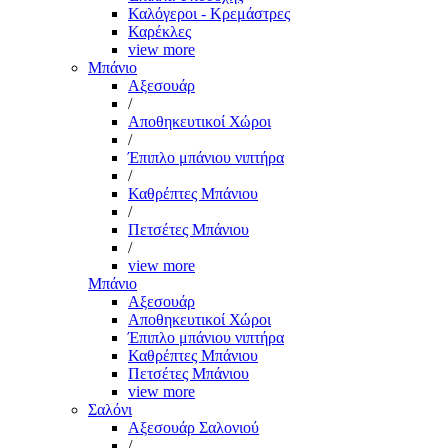
Καλόγεροι - Κρεμάστρες
Καρέκλες
view more
Μπάνιο
Αξεσουάρ
/
Αποθηκευτικοί Χώροι
/
Έπιπλο μπάνιου νιπτήρα
/
Καθρέπτες Μπάνιου
/
Πετσέτες Μπάνιου
/
view more
Μπάνιο
Αξεσουάρ
Αποθηκευτικοί Χώροι
Έπιπλο μπάνιου νιπτήρα
Καθρέπτες Μπάνιου
Πετσέτες Μπάνιου
view more
Σαλόνι
Αξεσουάρ Σαλονιού
/