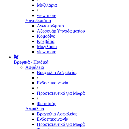
Μαξιλάρια
/
view more
Υπνοδωμάτιο
Ανωστρώματα
Αξεσουάρ Υπνοδωματίου
Κομοδίνο
Κρεβάτια
Μαξιλάρια
view more
Βρεφικά - Παιδικά
Ασφάλεια
Βραχιόλια Ασφαλείας
/
Ενδοεπικοινωνία
/
Προστατευτικά για Μωρά
/
Φωτισμός
Ασφάλεια
Βραχιόλια Ασφαλείας
Ενδοεπικοινωνία
Προστατευτικά για Μωρά