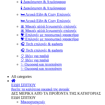
🕯️ Διακόσμηση & Ατμόσφαιρα
🕯️ Διακόσμηση & Ατμόσφαιρα
🛏️ Λευκά Είδη & Cozy Επιλογές
🛏️ Λευκά Είδη & Cozy Επιλογές
🎀 Μικρές αλλά ξεχωριστές επιλογές
🎀 Μικρές αλλά ξεχωριστές επιλογές
💝 Επιλογές με προσωπικό χαρακτήρα
💝 Επιλογές με προσωπικό χαρακτήρα
🎧 Tech επιλογές & gadgets
🎧 Tech επιλογές & gadgets
🎈 Ιδέες για παιδιά
🎈 Ιδέες για παιδιά
✨ Ομορφιά και περιποίηση
✨ Ομορφιά και περιποίηση
All categories
ΕΙΔΗ ΣΠΙΤΙΟΥ
βρείτε τα καλύτερα οικιακά της αγοράς
ΔΕΣ ΜΕΡΙΚΑ ΑΠΌ ΤΑ ΠΡΟΪΌΝΤΑ ΤΗΣ ΚΑΤΗΓΟΡΙΑΣ
ΕΙΔΗ ΣΠΙΤΙΟΥ
Μικροσυσκευές