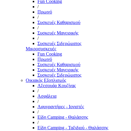
Fun Cooking
/
Πρωινό
/
Συσκευές Καθαρισμού
/
Συσκευές Μαγειρικής
/
Συσκευές Σιδερώματος
Μικροσυσκευές
Fun Cooking
Πρωινό
Συσκευές Καθαρισμού
Συσκευές Μαγειρικής
Συσκευές Σιδερώματος
Οικιακός Εξοπλισμός
Αξεσουάρ Κουζίνας
/
Ασφάλεια
/
Αφυγραντήρες - Ιονιστές
/
Είδη Camping - Θαλάσσης
/
Είδη Camping - Ταξιδιού - Θαλάσσης