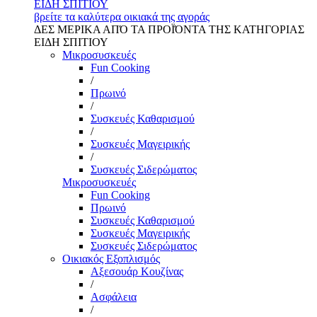
ΕΙΔΗ ΣΠΙΤΙΟΥ
βρείτε τα καλύτερα οικιακά της αγοράς
ΔΕΣ ΜΕΡΙΚΑ ΑΠΌ ΤΑ ΠΡΟΪΌΝΤΑ ΤΗΣ ΚΑΤΗΓΟΡΙΑΣ
ΕΙΔΗ ΣΠΙΤΙΟΥ
Μικροσυσκευές
Fun Cooking
/
Πρωινό
/
Συσκευές Καθαρισμού
/
Συσκευές Μαγειρικής
/
Συσκευές Σιδερώματος
Μικροσυσκευές
Fun Cooking
Πρωινό
Συσκευές Καθαρισμού
Συσκευές Μαγειρικής
Συσκευές Σιδερώματος
Οικιακός Εξοπλισμός
Αξεσουάρ Κουζίνας
/
Ασφάλεια
/