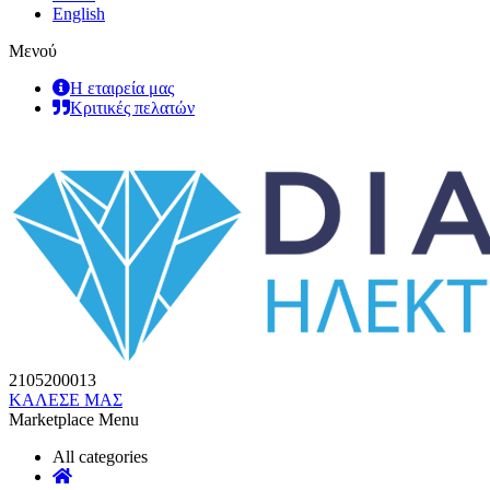
English
Μενού
Η εταιρεία μας
Κριτικές πελατών
2105200013
ΚΑΛΕΣΕ ΜΑΣ
Marketplace Menu
All categories