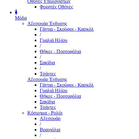
Οθόνες Υπολογιστών
Φορητές Οθόνες
Μόδα
Αξεσουάρ Ένδυσης
Γάντια - Σκούφοι - Κασκόλ
/
Γυαλιά Ηλίου
/
Θήκες - Πορτοφόλια
/
Σακίδια
/
Τσάντες
Αξεσουάρ Ένδυσης
Γάντια - Σκούφοι - Κασκόλ
Γυαλιά Ηλίου
Θήκες - Πορτοφόλια
Σακίδια
Τσάντες
Κόσμημα - Ρολόι
Αξεσουάρ
/
Βραχιόλια
/