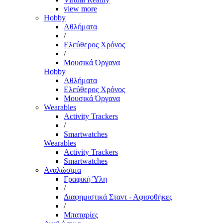
view more
Hobby
Αθλήματα
/
Ελεύθερος Χρόνος
/
Μουσικά Όργανα
Hobby
Αθλήματα
Ελεύθερος Χρόνος
Μουσικά Όργανα
Wearables
Activity Trackers
/
Smartwatches
Wearables
Activity Trackers
Smartwatches
Αναλώσιμα
Γραφική Ύλη
/
Διαφημιστικά Σταντ - Αφισοθήκες
/
Μπαταρίες