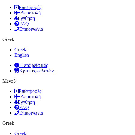
Επιστροφές
Αποστολή
Εγγύηση
FAQ
Επικοινωνία
Greek
Greek
English
Η εταιρεία μας
Κριτικές πελατών
Μενού
Επιστροφές
Αποστολή
Εγγύηση
FAQ
Επικοινωνία
Greek
Greek