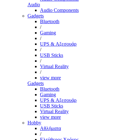
Audio
Audio Components
Gadgets
Bluetooth
/
Gaming
/
UPS & Αξεσουάρ
/
USB Sticks
/
Virtual Reality
/
view more
Gadgets
Bluetooth
Gaming
UPS & Αξεσουάρ
USB Sticks
Virtual Reality
view more
Hobby
Αθλήματα
/
Ελεύθερος Χρόνος