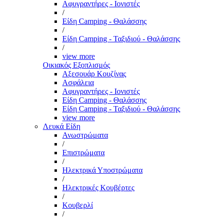
Αφυγραντήρες - Ιονιστές
/
Είδη Camping - Θαλάσσης
/
Είδη Camping - Ταξιδιού - Θαλάσσης
/
view more
Οικιακός Εξοπλισμός
Αξεσουάρ Κουζίνας
Ασφάλεια
Αφυγραντήρες - Ιονιστές
Είδη Camping - Θαλάσσης
Είδη Camping - Ταξιδιού - Θαλάσσης
view more
Λευκά Είδη
Ανωστρώματα
/
Επιστρώματα
/
Ηλεκτρικά Υποστρώματα
/
Ηλεκτρικές Κουβέρτες
/
Κουβερλί
/