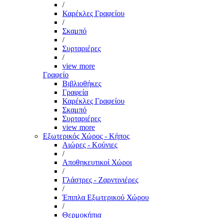
/
Καρέκλες Γραφείου
/
Σκαμπό
/
Συρταριέρες
/
view more
Γραφείο
Βιβλιοθήκες
Γραφεία
Καρέκλες Γραφείου
Σκαμπό
Συρταριέρες
view more
Εξωτερικός Χώρος - Κήπος
Αιώρες - Κούνιες
/
Αποθηκευτικοί Χώροι
/
Γλάστρες - Ζαρντινιέρες
/
Έπιπλα Εξωτερικού Χώρου
/
Θερμοκήπια