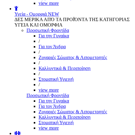
view more
Υγεία - Ομορφιά
NEW
ΔΕΣ ΜΕΡΙΚΑ ΑΠΌ ΤΑ ΠΡΟΪΌΝΤΑ ΤΗΣ ΚΑΤΗΓΟΡΙΑΣ
ΥΓΕΙΑ ΚΑΙ ΟΜΟΡΦΙΑ
Προσωπική Φροντίδα
Για την Γυναίκα
/
Για τον Άνδρα
/
Ζυγαριές Σώματος & Λιπομετρητές
/
Καλλυντικά & Περιποίηση
/
Στοματική Υγιεινή
/
view more
Προσωπική Φροντίδα
Για την Γυναίκα
Για τον Άνδρα
Ζυγαριές Σώματος & Λιπομετρητές
Καλλυντικά & Περιποίηση
Στοματική Υγιεινή
view more