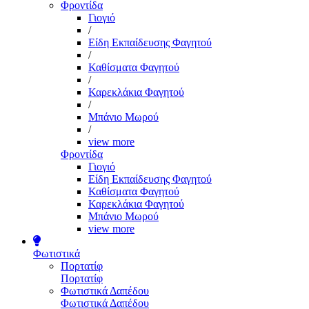
Φροντίδα
Γιογιό
/
Είδη Εκπαίδευσης Φαγητού
/
Καθίσματα Φαγητού
/
Καρεκλάκια Φαγητού
/
Μπάνιο Μωρού
/
view more
Φροντίδα
Γιογιό
Είδη Εκπαίδευσης Φαγητού
Καθίσματα Φαγητού
Καρεκλάκια Φαγητού
Μπάνιο Μωρού
view more
Φωτιστικά
Πορτατίφ
Πορτατίφ
Φωτιστικά Δαπέδου
Φωτιστικά Δαπέδου