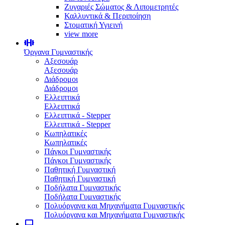
Ζυγαριές Σώματος & Λιπομετρητές
Καλλυντικά & Περιποίηση
Στοματική Υγιεινή
view more
Όργανα Γυμναστικής
Αξεσουάρ
Αξεσουάρ
Διάδρομοι
Διάδρομοι
Ελλειπτικά
Ελλειπτικά
Ελλειπτικά - Stepper
Ελλειπτικά - Stepper
Κωπηλατικές
Κωπηλατικές
Πάγκοι Γυμναστικής
Πάγκοι Γυμναστικής
Παθητική Γυμναστική
Παθητική Γυμναστική
Ποδήλατα Γυμναστικής
Ποδήλατα Γυμναστικής
Πολυόργανα και Μηχανήματα Γυμναστικής
Πολυόργανα και Μηχανήματα Γυμναστικής