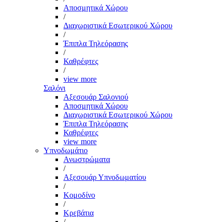
Αποσμητικά Χώρου
/
Διαχωριστικά Εσωτερικού Χώρου
/
Έπιπλα Τηλεόρασης
/
Καθρέφτες
/
view more
Σαλόνι
Αξεσουάρ Σαλονιού
Αποσμητικά Χώρου
Διαχωριστικά Εσωτερικού Χώρου
Έπιπλα Τηλεόρασης
Καθρέφτες
view more
Υπνοδωμάτιο
Ανωστρώματα
/
Αξεσουάρ Υπνοδωματίου
/
Κομοδίνο
/
Κρεβάτια
/