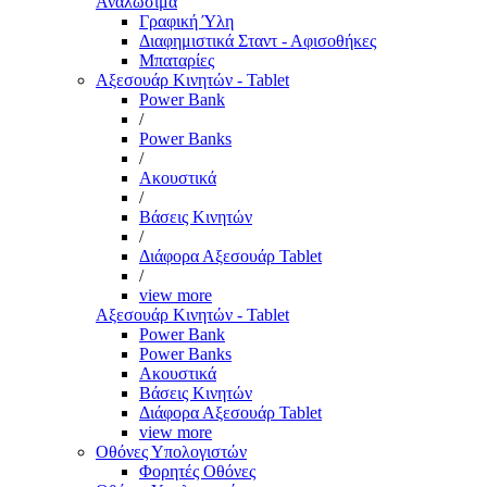
Αναλώσιμα
Γραφική Ύλη
Διαφημιστικά Σταντ - Αφισοθήκες
Μπαταρίες
Αξεσουάρ Κινητών - Tablet
Power Bank
/
Power Banks
/
Ακουστικά
/
Βάσεις Κινητών
/
Διάφορα Αξεσουάρ Tablet
/
view more
Αξεσουάρ Κινητών - Tablet
Power Bank
Power Banks
Ακουστικά
Βάσεις Κινητών
Διάφορα Αξεσουάρ Tablet
view more
Οθόνες Υπολογιστών
Φορητές Οθόνες