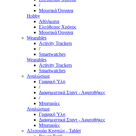
/
Μουσικά Όργανα
Hobby
Αθλήματα
Ελεύθερος Χρόνος
Μουσικά Όργανα
Wearables
Activity Trackers
/
Smartwatches
Wearables
Activity Trackers
Smartwatches
Αναλώσιμα
Γραφική Ύλη
/
Διαφημιστικά Σταντ - Αφισοθήκες
/
Μπαταρίες
Αναλώσιμα
Γραφική Ύλη
Διαφημιστικά Σταντ - Αφισοθήκες
Μπαταρίες
Αξεσουάρ Κινητών - Tablet