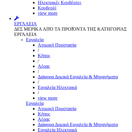
Ηλεκτρικές Κουβέρτες
Κουβερλί
view more
ΕΡΓΑΛΕΙΑ
ΔΕΣ ΜΕΡΙΚΑ ΑΠΌ ΤΑ ΠΡΟΪΌΝΤΑ ΤΗΣ ΚΑΤΗΓΟΡΙΑΣ
ΕΡΓΑΛΕΙΑ
Εργαλεία
Aτομική Προστασία
/
Kήπος
/
Αέρας
/
Διάφορα Δομικά Εργαλεία & Μηχανήματα
/
Εργαλεία Ηλεκτρικά
/
view more
Εργαλεία
Aτομική Προστασία
Kήπος
Αέρας
Διάφορα Δομικά Εργαλεία & Μηχανήματα
Εργαλεία Ηλεκτρικά