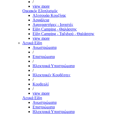
/
view more
Οικιακός Εξοπλισμός
Αξεσουάρ Κουζίνας
Ασφάλεια
Αφυγραντήρες - Ιονιστές
Είδη Camping - Θαλάσσης
Είδη Camping - Ταξιδιού - Θαλάσσης
view more
Λευκά Είδη
Ανωστρώματα
/
Επιστρώματα
/
Ηλεκτρικά Υποστρώματα
/
Ηλεκτρικές Κουβέρτες
/
Κουβερλί
/
view more
Λευκά Είδη
Ανωστρώματα
Επιστρώματα
Ηλεκτρικά Υποστρώματα