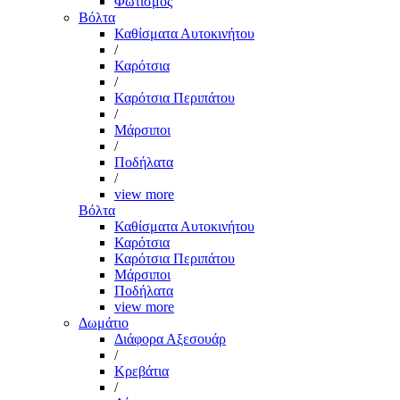
Φωτισμός
Βόλτα
Καθίσματα Αυτοκινήτου
/
Καρότσια
/
Καρότσια Περιπάτου
/
Μάρσιποι
/
Ποδήλατα
/
view more
Βόλτα
Καθίσματα Αυτοκινήτου
Καρότσια
Καρότσια Περιπάτου
Μάρσιποι
Ποδήλατα
view more
Δωμάτιο
Διάφορα Αξεσουάρ
/
Κρεβάτια
/