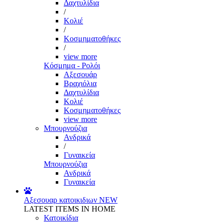
Δαχτυλίδια
/
Κολιέ
/
Κοσμηματοθήκες
/
view more
Κόσμημα - Ρολόι
Αξεσουάρ
Βραχιόλια
Δαχτυλίδια
Κολιέ
Κοσμηματοθήκες
view more
Μπουρνούζια
Ανδρικά
/
Γυναικεία
Μπουρνούζια
Ανδρικά
Γυναικεία
Αξεσουαρ κατοικιδιων
NEW
LATEST ITEMS IN HOME
Κατοικίδια