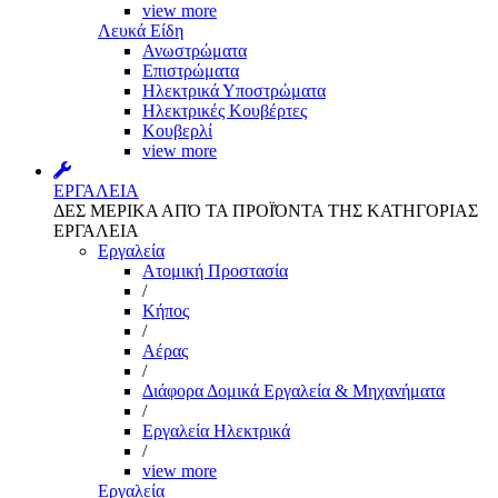
view more
Λευκά Είδη
Ανωστρώματα
Επιστρώματα
Ηλεκτρικά Υποστρώματα
Ηλεκτρικές Κουβέρτες
Κουβερλί
view more
ΕΡΓΑΛΕΙΑ
ΔΕΣ ΜΕΡΙΚΑ ΑΠΌ ΤΑ ΠΡΟΪΌΝΤΑ ΤΗΣ ΚΑΤΗΓΟΡΙΑΣ
ΕΡΓΑΛΕΙΑ
Εργαλεία
Aτομική Προστασία
/
Kήπος
/
Αέρας
/
Διάφορα Δομικά Εργαλεία & Μηχανήματα
/
Εργαλεία Ηλεκτρικά
/
view more
Εργαλεία