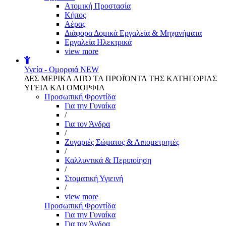
Aτομική Προστασία
Kήπος
Αέρας
Διάφορα Δομικά Εργαλεία & Μηχανήματα
Εργαλεία Ηλεκτρικά
view more
Υγεία - Ομορφιά
NEW
ΔΕΣ ΜΕΡΙΚΑ ΑΠΌ ΤΑ ΠΡΟΪΌΝΤΑ ΤΗΣ ΚΑΤΗΓΟΡΙΑΣ
ΥΓΕΙΑ ΚΑΙ ΟΜΟΡΦΙΑ
Προσωπική Φροντίδα
Για την Γυναίκα
/
Για τον Άνδρα
/
Ζυγαριές Σώματος & Λιπομετρητές
/
Καλλυντικά & Περιποίηση
/
Στοματική Υγιεινή
/
view more
Προσωπική Φροντίδα
Για την Γυναίκα
Για τον Άνδρα