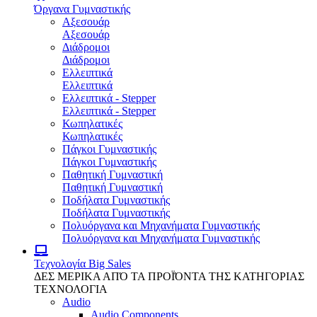
Όργανα Γυμναστικής
Αξεσουάρ
Αξεσουάρ
Διάδρομοι
Διάδρομοι
Ελλειπτικά
Ελλειπτικά
Ελλειπτικά - Stepper
Ελλειπτικά - Stepper
Κωπηλατικές
Κωπηλατικές
Πάγκοι Γυμναστικής
Πάγκοι Γυμναστικής
Παθητική Γυμναστική
Παθητική Γυμναστική
Ποδήλατα Γυμναστικής
Ποδήλατα Γυμναστικής
Πολυόργανα και Μηχανήματα Γυμναστικής
Πολυόργανα και Μηχανήματα Γυμναστικής
Τεχνολογία
Big Sales
ΔΕΣ ΜΕΡΙΚΑ ΑΠΌ ΤΑ ΠΡΟΪΌΝΤΑ ΤΗΣ ΚΑΤΗΓΟΡΙΑΣ
ΤΕΧΝΟΛΟΓΙΑ
Audio
Audio Components