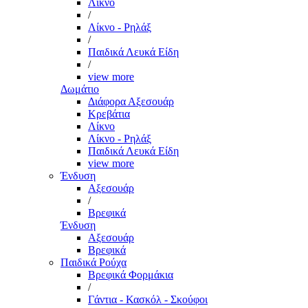
Λίκνο
/
Λίκνο - Ρηλάξ
/
Παιδικά Λευκά Είδη
/
view more
Δωμάτιο
Διάφορα Αξεσουάρ
Κρεβάτια
Λίκνο
Λίκνο - Ρηλάξ
Παιδικά Λευκά Είδη
view more
Ένδυση
Αξεσουάρ
/
Βρεφικά
Ένδυση
Αξεσουάρ
Βρεφικά
Παιδικά Ρούχα
Βρεφικά Φορμάκια
/
Γάντια - Κασκόλ - Σκούφοι