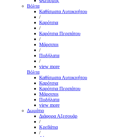
Φωτισμός
Βόλτα
Καθίσματα Αυτοκινήτου
/
Καρότσια
/
Καρότσια Περιπάτου
/
Μάρσιποι
/
Ποδήλατα
/
view more
Βόλτα
Καθίσματα Αυτοκινήτου
Καρότσια
Καρότσια Περιπάτου
Μάρσιποι
Ποδήλατα
view more
Δωμάτιο
Διάφορα Αξεσουάρ
/
Κρεβάτια
/