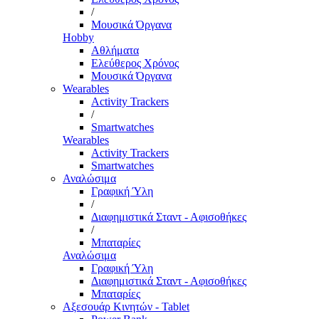
/
Μουσικά Όργανα
Hobby
Αθλήματα
Ελεύθερος Χρόνος
Μουσικά Όργανα
Wearables
Activity Trackers
/
Smartwatches
Wearables
Activity Trackers
Smartwatches
Αναλώσιμα
Γραφική Ύλη
/
Διαφημιστικά Σταντ - Αφισοθήκες
/
Μπαταρίες
Αναλώσιμα
Γραφική Ύλη
Διαφημιστικά Σταντ - Αφισοθήκες
Μπαταρίες
Αξεσουάρ Κινητών - Tablet