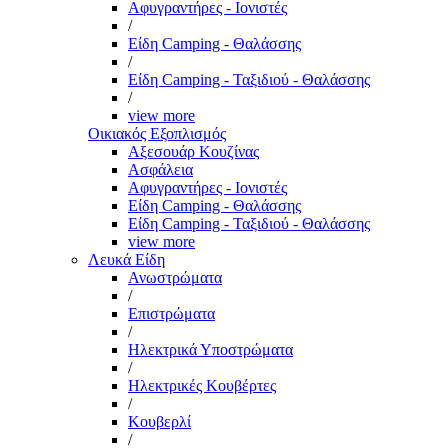
Αφυγραντήρες - Ιονιστές
/
Είδη Camping - Θαλάσσης
/
Είδη Camping - Ταξιδιού - Θαλάσσης
/
view more
Οικιακός Εξοπλισμός
Αξεσουάρ Κουζίνας
Ασφάλεια
Αφυγραντήρες - Ιονιστές
Είδη Camping - Θαλάσσης
Είδη Camping - Ταξιδιού - Θαλάσσης
view more
Λευκά Είδη
Ανωστρώματα
/
Επιστρώματα
/
Ηλεκτρικά Υποστρώματα
/
Ηλεκτρικές Κουβέρτες
/
Κουβερλί
/