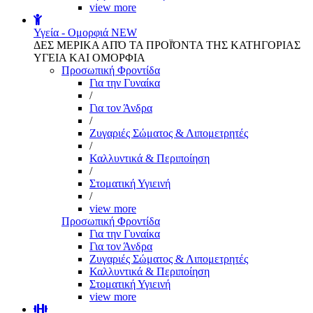
view more
Υγεία - Ομορφιά
NEW
ΔΕΣ ΜΕΡΙΚΑ ΑΠΌ ΤΑ ΠΡΟΪΌΝΤΑ ΤΗΣ ΚΑΤΗΓΟΡΙΑΣ
ΥΓΕΙΑ ΚΑΙ ΟΜΟΡΦΙΑ
Προσωπική Φροντίδα
Για την Γυναίκα
/
Για τον Άνδρα
/
Ζυγαριές Σώματος & Λιπομετρητές
/
Καλλυντικά & Περιποίηση
/
Στοματική Υγιεινή
/
view more
Προσωπική Φροντίδα
Για την Γυναίκα
Για τον Άνδρα
Ζυγαριές Σώματος & Λιπομετρητές
Καλλυντικά & Περιποίηση
Στοματική Υγιεινή
view more