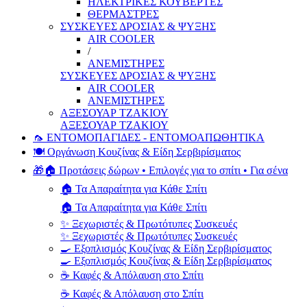
ΗΛΕΚΤΡΙΚΕΣ ΚΟΥΒΕΡΤΕΣ
ΘΕΡΜΑΣΤΡΕΣ
ΣΥΣΚΕΥΕΣ ΔΡΟΣΙΑΣ & ΨΥΞΗΣ
AIR COOLER
/
ΑΝΕΜΙΣΤΗΡΕΣ
ΣΥΣΚΕΥΕΣ ΔΡΟΣΙΑΣ & ΨΥΞΗΣ
AIR COOLER
ΑΝΕΜΙΣΤΗΡΕΣ
ΑΞΕΣΟΥΑΡ ΤΖΑΚΙΟΥ
ΑΞΕΣΟΥΑΡ ΤΖΑΚΙΟΥ
🦟 ΕΝΤΟΜΟΠΑΓΙΔΕΣ - ΕΝΤΟΜΟΑΠΩΘΗΤΙΚΑ
🍽️ Οργάνωση Κουζίνας & Είδη Σερβιρίσματος
🎁🏠 Προτάσεις δώρων • Επιλογές για το σπίτι • Για σένα
🏠 Τα Απαραίτητα για Κάθε Σπίτι
🏠 Τα Απαραίτητα για Κάθε Σπίτι
✨ Ξεχωριστές & Πρωτότυπες Συσκευές
✨ Ξεχωριστές & Πρωτότυπες Συσκευές
🍳 Εξοπλισμός Κουζίνας & Είδη Σερβιρίσματος
🍳 Εξοπλισμός Κουζίνας & Είδη Σερβιρίσματος
☕ Καφές & Απόλαυση στο Σπίτι
☕ Καφές & Απόλαυση στο Σπίτι