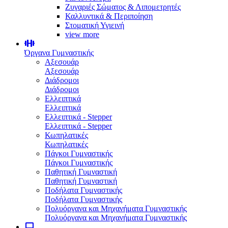
Ζυγαριές Σώματος & Λιπομετρητές
Καλλυντικά & Περιποίηση
Στοματική Υγιεινή
view more
Όργανα Γυμναστικής
Αξεσουάρ
Αξεσουάρ
Διάδρομοι
Διάδρομοι
Ελλειπτικά
Ελλειπτικά
Ελλειπτικά - Stepper
Ελλειπτικά - Stepper
Κωπηλατικές
Κωπηλατικές
Πάγκοι Γυμναστικής
Πάγκοι Γυμναστικής
Παθητική Γυμναστική
Παθητική Γυμναστική
Ποδήλατα Γυμναστικής
Ποδήλατα Γυμναστικής
Πολυόργανα και Μηχανήματα Γυμναστικής
Πολυόργανα και Μηχανήματα Γυμναστικής