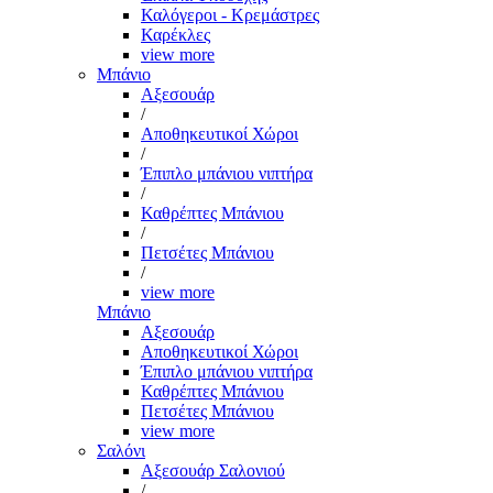
Καλόγεροι - Κρεμάστρες
Καρέκλες
view more
Μπάνιο
Αξεσουάρ
/
Αποθηκευτικοί Χώροι
/
Έπιπλο μπάνιου νιπτήρα
/
Καθρέπτες Μπάνιου
/
Πετσέτες Μπάνιου
/
view more
Μπάνιο
Αξεσουάρ
Αποθηκευτικοί Χώροι
Έπιπλο μπάνιου νιπτήρα
Καθρέπτες Μπάνιου
Πετσέτες Μπάνιου
view more
Σαλόνι
Αξεσουάρ Σαλονιού
/