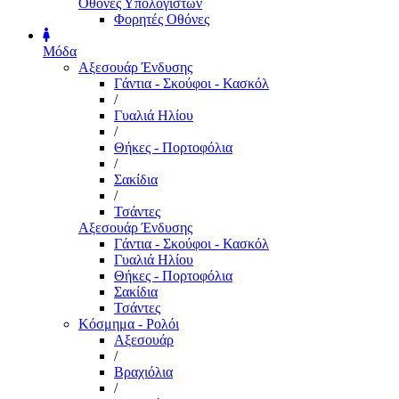
Οθόνες Υπολογιστών
Φορητές Οθόνες
Μόδα
Αξεσουάρ Ένδυσης
Γάντια - Σκούφοι - Κασκόλ
/
Γυαλιά Ηλίου
/
Θήκες - Πορτοφόλια
/
Σακίδια
/
Τσάντες
Αξεσουάρ Ένδυσης
Γάντια - Σκούφοι - Κασκόλ
Γυαλιά Ηλίου
Θήκες - Πορτοφόλια
Σακίδια
Τσάντες
Κόσμημα - Ρολόι
Αξεσουάρ
/
Βραχιόλια
/