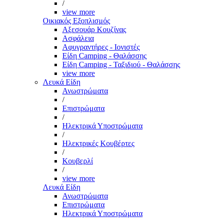
/
view more
Οικιακός Εξοπλισμός
Αξεσουάρ Κουζίνας
Ασφάλεια
Αφυγραντήρες - Ιονιστές
Είδη Camping - Θαλάσσης
Είδη Camping - Ταξιδιού - Θαλάσσης
view more
Λευκά Είδη
Ανωστρώματα
/
Επιστρώματα
/
Ηλεκτρικά Υποστρώματα
/
Ηλεκτρικές Κουβέρτες
/
Κουβερλί
/
view more
Λευκά Είδη
Ανωστρώματα
Επιστρώματα
Ηλεκτρικά Υποστρώματα