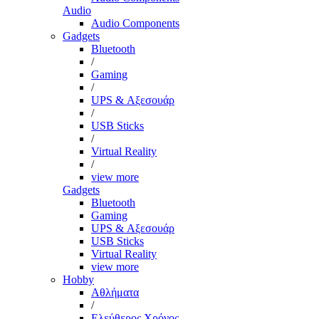
Audio
Audio Components
Gadgets
Bluetooth
/
Gaming
/
UPS & Αξεσουάρ
/
USB Sticks
/
Virtual Reality
/
view more
Gadgets
Bluetooth
Gaming
UPS & Αξεσουάρ
USB Sticks
Virtual Reality
view more
Hobby
Αθλήματα
/
Ελεύθερος Χρόνος