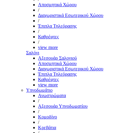
Αποσμητικά Χώρου
/
Διαχωριστικά Εσωτερικού Χώρου
/
Έπιπλα Τηλεόρασης
/
Καθρέφτες
/
view more
Σαλόνι
Αξεσουάρ Σαλονιού
Αποσμητικά Χώρου
Διαχωριστικά Εσωτερικού Χώρου
Έπιπλα Τηλεόρασης
Καθρέφτες
view more
Υπνοδωμάτιο
Ανωστρώματα
/
Αξεσουάρ Υπνοδωματίου
/
Κομοδίνο
/
Κρεβάτια
/