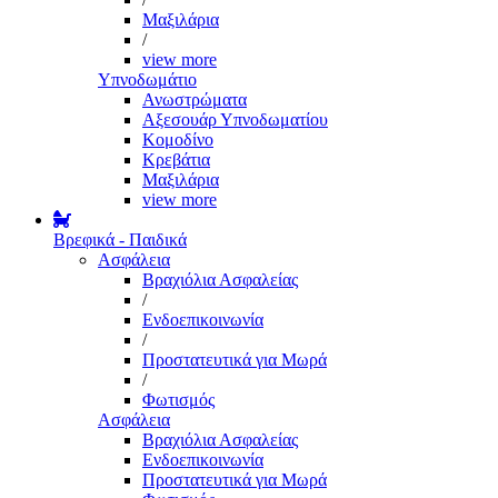
Μαξιλάρια
/
view more
Υπνοδωμάτιο
Ανωστρώματα
Αξεσουάρ Υπνοδωματίου
Κομοδίνο
Κρεβάτια
Μαξιλάρια
view more
Βρεφικά - Παιδικά
Ασφάλεια
Βραχιόλια Ασφαλείας
/
Ενδοεπικοινωνία
/
Προστατευτικά για Μωρά
/
Φωτισμός
Ασφάλεια
Βραχιόλια Ασφαλείας
Ενδοεπικοινωνία
Προστατευτικά για Μωρά