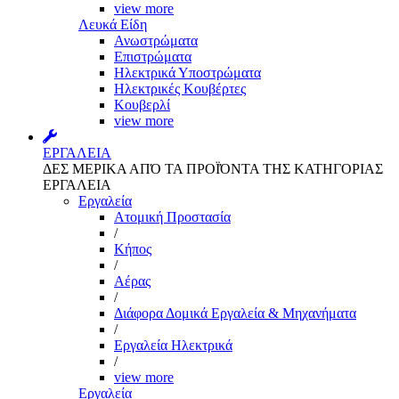
view more
Λευκά Είδη
Ανωστρώματα
Επιστρώματα
Ηλεκτρικά Υποστρώματα
Ηλεκτρικές Κουβέρτες
Κουβερλί
view more
ΕΡΓΑΛΕΙΑ
ΔΕΣ ΜΕΡΙΚΑ ΑΠΌ ΤΑ ΠΡΟΪΌΝΤΑ ΤΗΣ ΚΑΤΗΓΟΡΙΑΣ
ΕΡΓΑΛΕΙΑ
Εργαλεία
Aτομική Προστασία
/
Kήπος
/
Αέρας
/
Διάφορα Δομικά Εργαλεία & Μηχανήματα
/
Εργαλεία Ηλεκτρικά
/
view more
Εργαλεία