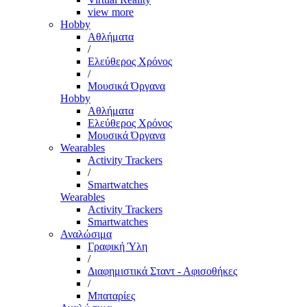
view more
Hobby
Αθλήματα
/
Ελεύθερος Χρόνος
/
Μουσικά Όργανα
Hobby
Αθλήματα
Ελεύθερος Χρόνος
Μουσικά Όργανα
Wearables
Activity Trackers
/
Smartwatches
Wearables
Activity Trackers
Smartwatches
Αναλώσιμα
Γραφική Ύλη
/
Διαφημιστικά Σταντ - Αφισοθήκες
/
Μπαταρίες