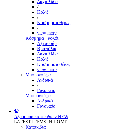
Δαχτυλίδια
/
Κολιέ
/
Κοσμηματοθήκες
/
view more
Κόσμημα - Ρολόι
Αξεσουάρ
Βραχιόλια
Δαχτυλίδια
Κολιέ
Κοσμηματοθήκες
view more
Μπουρνούζια
Ανδρικά
/
Γυναικεία
Μπουρνούζια
Ανδρικά
Γυναικεία
Αξεσουαρ κατοικιδιων
NEW
LATEST ITEMS IN HOME
Κατοικίδια