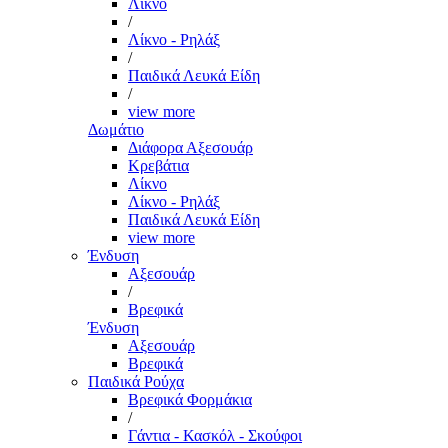
Λίκνο
/
Λίκνο - Ρηλάξ
/
Παιδικά Λευκά Είδη
/
view more
Δωμάτιο
Διάφορα Αξεσουάρ
Κρεβάτια
Λίκνο
Λίκνο - Ρηλάξ
Παιδικά Λευκά Είδη
view more
Ένδυση
Αξεσουάρ
/
Βρεφικά
Ένδυση
Αξεσουάρ
Βρεφικά
Παιδικά Ρούχα
Βρεφικά Φορμάκια
/
Γάντια - Κασκόλ - Σκούφοι