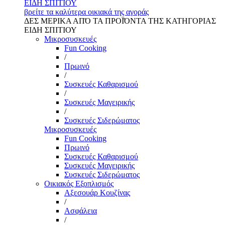
ΕΙΔΗ ΣΠΙΤΙΟΥ
βρείτε τα καλύτερα οικιακά της αγοράς
ΔΕΣ ΜΕΡΙΚΑ ΑΠΌ ΤΑ ΠΡΟΪΌΝΤΑ ΤΗΣ ΚΑΤΗΓΟΡΙΑΣ
ΕΙΔΗ ΣΠΙΤΙΟΥ
Μικροσυσκευές
Fun Cooking
/
Πρωινό
/
Συσκευές Καθαρισμού
/
Συσκευές Μαγειρικής
/
Συσκευές Σιδερώματος
Μικροσυσκευές
Fun Cooking
Πρωινό
Συσκευές Καθαρισμού
Συσκευές Μαγειρικής
Συσκευές Σιδερώματος
Οικιακός Εξοπλισμός
Αξεσουάρ Κουζίνας
/
Ασφάλεια
/