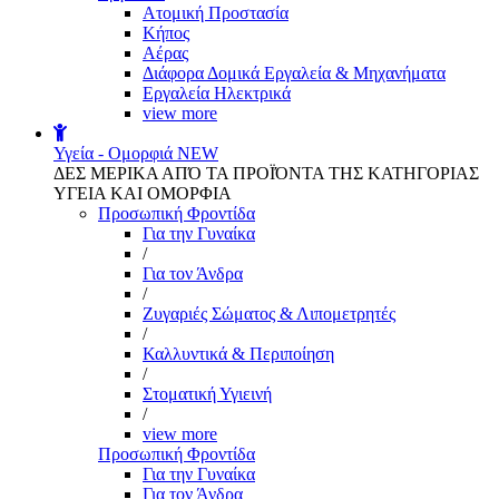
Aτομική Προστασία
Kήπος
Αέρας
Διάφορα Δομικά Εργαλεία & Μηχανήματα
Εργαλεία Ηλεκτρικά
view more
Υγεία - Ομορφιά
NEW
ΔΕΣ ΜΕΡΙΚΑ ΑΠΌ ΤΑ ΠΡΟΪΌΝΤΑ ΤΗΣ ΚΑΤΗΓΟΡΙΑΣ
ΥΓΕΙΑ ΚΑΙ ΟΜΟΡΦΙΑ
Προσωπική Φροντίδα
Για την Γυναίκα
/
Για τον Άνδρα
/
Ζυγαριές Σώματος & Λιπομετρητές
/
Καλλυντικά & Περιποίηση
/
Στοματική Υγιεινή
/
view more
Προσωπική Φροντίδα
Για την Γυναίκα
Για τον Άνδρα