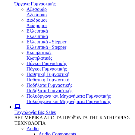
Όργανα Γυμναστικής
Αξεσουάρ
Αξεσουάρ
Διάδρομοι
Διάδρομοι
Ελλειπτικά
Ελλειπτικά
Ελλειπτικά - Stepper
Ελλειπτικά - Stepper
Κωπηλατικές
Κωπηλατικές
Πάγκοι Γυμναστικής
Πάγκοι Γυμναστικής
Παθητική Γυμναστική
Παθητική Γυμναστική
Ποδήλατα Γυμναστικής
Ποδήλατα Γυμναστικής
Πολυόργανα και Μηχανήματα Γυμναστικής
Πολυόργανα και Μηχανήματα Γυμναστικής
Τεχνολογία
Big Sales
ΔΕΣ ΜΕΡΙΚΑ ΑΠΌ ΤΑ ΠΡΟΪΌΝΤΑ ΤΗΣ ΚΑΤΗΓΟΡΙΑΣ
ΤΕΧΝΟΛΟΓΙΑ
Audio
Audio Components