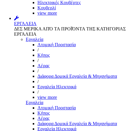
Ηλεκτρικές Κουβέρτες
Κουβερλί
view more
ΕΡΓΑΛΕΙΑ
ΔΕΣ ΜΕΡΙΚΑ ΑΠΌ ΤΑ ΠΡΟΪΌΝΤΑ ΤΗΣ ΚΑΤΗΓΟΡΙΑΣ
ΕΡΓΑΛΕΙΑ
Εργαλεία
Aτομική Προστασία
/
Kήπος
/
Αέρας
/
Διάφορα Δομικά Εργαλεία & Μηχανήματα
/
Εργαλεία Ηλεκτρικά
/
view more
Εργαλεία
Aτομική Προστασία
Kήπος
Αέρας
Διάφορα Δομικά Εργαλεία & Μηχανήματα
Εργαλεία Ηλεκτρικά