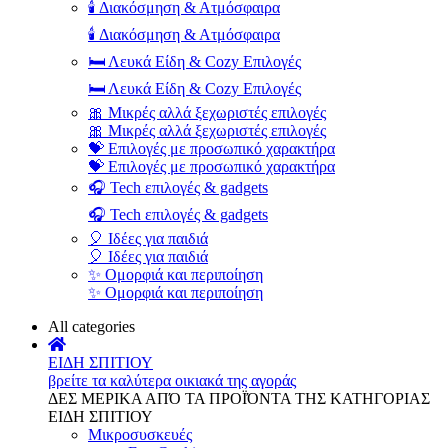
🕯️ Διακόσμηση & Ατμόσφαιρα
🕯️ Διακόσμηση & Ατμόσφαιρα
🛏️ Λευκά Είδη & Cozy Επιλογές
🛏️ Λευκά Είδη & Cozy Επιλογές
🎀 Μικρές αλλά ξεχωριστές επιλογές
🎀 Μικρές αλλά ξεχωριστές επιλογές
💝 Επιλογές με προσωπικό χαρακτήρα
💝 Επιλογές με προσωπικό χαρακτήρα
🎧 Tech επιλογές & gadgets
🎧 Tech επιλογές & gadgets
🎈 Ιδέες για παιδιά
🎈 Ιδέες για παιδιά
✨ Ομορφιά και περιποίηση
✨ Ομορφιά και περιποίηση
All categories
ΕΙΔΗ ΣΠΙΤΙΟΥ
βρείτε τα καλύτερα οικιακά της αγοράς
ΔΕΣ ΜΕΡΙΚΑ ΑΠΌ ΤΑ ΠΡΟΪΌΝΤΑ ΤΗΣ ΚΑΤΗΓΟΡΙΑΣ
ΕΙΔΗ ΣΠΙΤΙΟΥ
Μικροσυσκευές