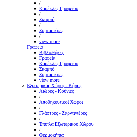
/
Καρέκλες Γραφείου
/
Σκαμπό
/
Συρταριέρες
/
view more
Γραφείο
Βιβλιοθήκες
Γραφεία
Καρέκλες Γραφείου
Σκαμπό
Συρταριέρες
view more
Εξωτερικός Χώρος - Κήπος
Αιώρες - Κούνιες
/
Αποθηκευτικοί Χώροι
/
Γλάστρες - Ζαρντινιέρες
/
Έπιπλα Εξωτερικού Χώρου
/
Θερμοκήπια