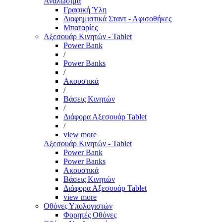
Αναλώσιμα
Γραφική Ύλη
Διαφημιστικά Σταντ - Αφισοθήκες
Μπαταρίες
Αξεσουάρ Κινητών - Tablet
Power Bank
/
Power Banks
/
Ακουστικά
/
Βάσεις Κινητών
/
Διάφορα Αξεσουάρ Tablet
/
view more
Αξεσουάρ Κινητών - Tablet
Power Bank
Power Banks
Ακουστικά
Βάσεις Κινητών
Διάφορα Αξεσουάρ Tablet
view more
Οθόνες Υπολογιστών
Φορητές Οθόνες