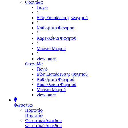
Φροντίδα
Γιογιό
/
Είδη Εκπαίδευσης Φαγητού
/
Καθίσματα Φαγητού
/
Καρεκλάκια Φαγητού
/
Μπάνιο Μωρού
/
view more
Φροντίδα
Γιογιό
Είδη Εκπαίδευσης Φαγητού
Καθίσματα Φαγητού
Καρεκλάκια Φαγητού
Μπάνιο Μωρού
view more
Φωτιστικά
Πορτατίφ
Πορτατίφ
Φωτιστικά Δαπέδου
Φωτιστικά Δαπέδου