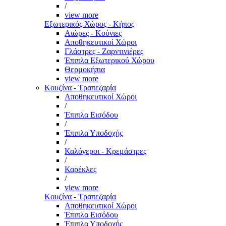
/
view more
Εξωτερικός Χώρος - Κήπος
Αιώρες - Κούνιες
Αποθηκευτικοί Χώροι
Γλάστρες - Ζαρντινιέρες
Έπιπλα Εξωτερικού Χώρου
Θερμοκήπια
view more
Κουζίνα - Τραπεζαρία
Αποθηκευτικοί Χώροι
/
Έπιπλα Εισόδου
/
Έπιπλα Υποδοχής
/
Καλόγεροι - Κρεμάστρες
/
Καρέκλες
/
view more
Κουζίνα - Τραπεζαρία
Αποθηκευτικοί Χώροι
Έπιπλα Εισόδου
Έπιπλα Υποδοχής