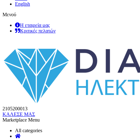
English
Μενού
Η εταιρεία μας
Κριτικές πελατών
2105200013
ΚΑΛΕΣΕ ΜΑΣ
Marketplace Menu
All categories