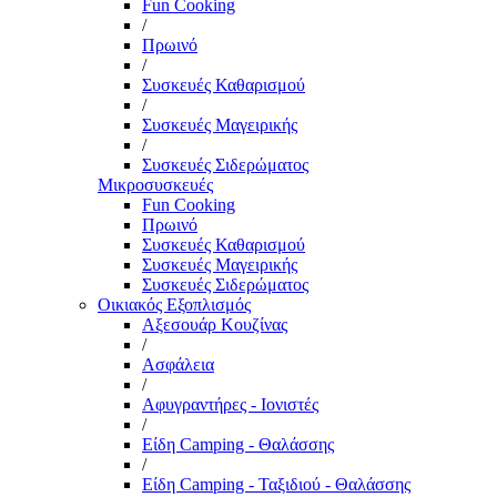
Fun Cooking
/
Πρωινό
/
Συσκευές Καθαρισμού
/
Συσκευές Μαγειρικής
/
Συσκευές Σιδερώματος
Μικροσυσκευές
Fun Cooking
Πρωινό
Συσκευές Καθαρισμού
Συσκευές Μαγειρικής
Συσκευές Σιδερώματος
Οικιακός Εξοπλισμός
Αξεσουάρ Κουζίνας
/
Ασφάλεια
/
Αφυγραντήρες - Ιονιστές
/
Είδη Camping - Θαλάσσης
/
Είδη Camping - Ταξιδιού - Θαλάσσης