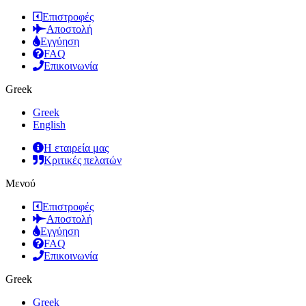
Επιστροφές
Αποστολή
Εγγύηση
FAQ
Επικοινωνία
Greek
Greek
English
Η εταιρεία μας
Κριτικές πελατών
Μενού
Επιστροφές
Αποστολή
Εγγύηση
FAQ
Επικοινωνία
Greek
Greek