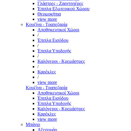
Γλάστρες - Ζαρντινιέρες
Έπιπλα Εξωτερικού Χώρου
Θερμοκήπια
view more
Κουζίνα - Τραπεζαρία
Αποθηκευτικοί Χώροι
/
Έπιπλα Εισόδου
/
Έπιπλα Υποδοχής
/
Καλόγεροι - Κρεμάστρες
/
Καρέκλες
/
view more
Κουζίνα - Τραπεζαρία
Αποθηκευτικοί Χώροι
Έπιπλα Εισόδου
Έπιπλα Υποδοχής
Καλόγεροι - Κρεμάστρες
Καρέκλες
view more
Μπάνιο
Αξεσουάρ