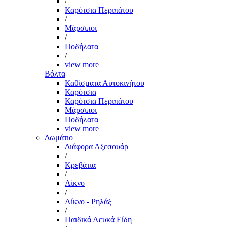
/
Καρότσια Περιπάτου
/
Μάρσιποι
/
Ποδήλατα
/
view more
Βόλτα
Καθίσματα Αυτοκινήτου
Καρότσια
Καρότσια Περιπάτου
Μάρσιποι
Ποδήλατα
view more
Δωμάτιο
Διάφορα Αξεσουάρ
/
Κρεβάτια
/
Λίκνο
/
Λίκνο - Ρηλάξ
/
Παιδικά Λευκά Είδη