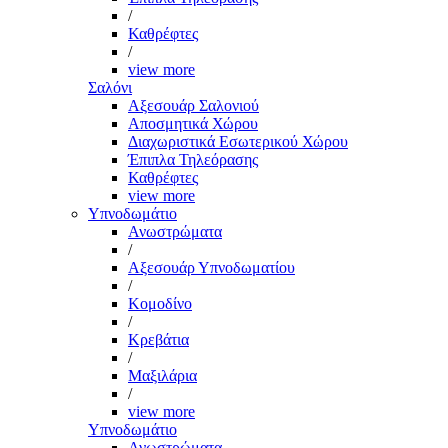
/
Καθρέφτες
/
view more
Σαλόνι
Αξεσουάρ Σαλονιού
Αποσμητικά Χώρου
Διαχωριστικά Εσωτερικού Χώρου
Έπιπλα Τηλεόρασης
Καθρέφτες
view more
Υπνοδωμάτιο
Ανωστρώματα
/
Αξεσουάρ Υπνοδωματίου
/
Κομοδίνο
/
Κρεβάτια
/
Μαξιλάρια
/
view more
Υπνοδωμάτιο
Ανωστρώματα