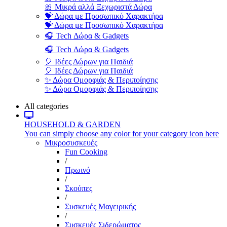
🎀 Μικρά αλλά Ξεχωριστά Δώρα
💝 Δώρα με Προσωπικό Χαρακτήρα
💝 Δώρα με Προσωπικό Χαρακτήρα
🎧 Tech Δώρα & Gadgets
🎧 Tech Δώρα & Gadgets
🎈 Ιδέες Δώρων για Παιδιά
🎈 Ιδέες Δώρων για Παιδιά
✨ Δώρα Ομορφιάς & Περιποίησης
✨ Δώρα Ομορφιάς & Περιποίησης
All categories
HOUSEHOLD & GARDEN
You can simply choose any color for your category icon here
Μικροσυσκευές
Fun Cooking
/
Πρωινό
/
Σκούπες
/
Συσκευές Μαγειρικής
/
Συσκευές Σιδερώματος