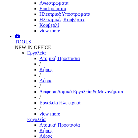
Ανωστρώματα
Επιστρώματα
Ηλεκτρικά Υποστρώματα
Ηλεκτρικές Κουβέρτες
Κουβερλί
view more
TOOLS
NEW IN OFFICE
Εργαλεία
Aτομική Προστασία
/
Kήπος
/
Αέρας
/
Διάφορα Δομικά Εργαλεία & Μηχανήματα
/
Εργαλεία Ηλεκτρικά
/
view more
Εργαλεία
Aτομική Προστασία
Kήπος
Αέρας