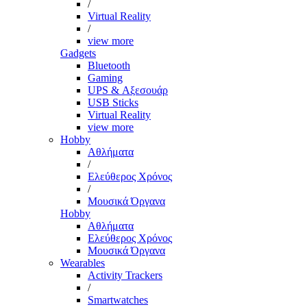
/
Virtual Reality
/
view more
Gadgets
Bluetooth
Gaming
UPS & Αξεσουάρ
USB Sticks
Virtual Reality
view more
Hobby
Αθλήματα
/
Ελεύθερος Χρόνος
/
Μουσικά Όργανα
Hobby
Αθλήματα
Ελεύθερος Χρόνος
Μουσικά Όργανα
Wearables
Activity Trackers
/
Smartwatches