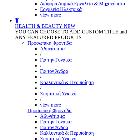
Διάφορα Δομικά Εργαλεία & Μηχανήματα
Εργαλεία Ηλεκτρικά
view more
HEALTH & BEAUTY
NEW
YOU CAN CHOOSE TO ADD CUSTOM TITLE and
ANY FEATURED PRODUCTS
Προσωπική Φροντίδα
Αδυνάτισμα
/
Για την Γυναίκα
/
Για τον Άνδρα
/
Καλλυντικά & Περιποίηση
/
Στοματική Υγιεινή
/
view more
Προσωπική Φροντίδα
Αδυνάτισμα
Για την Γυναίκα
Για τον Άνδρα
Καλλυντικά & Περιποίηση
Στοματική Υγιεινή