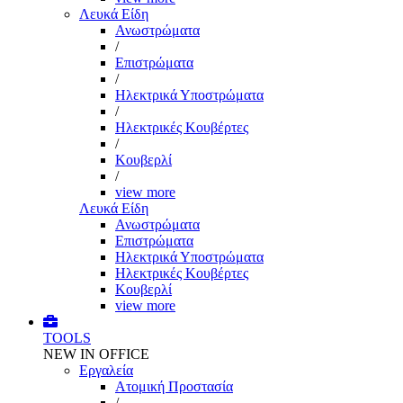
Λευκά Είδη
Ανωστρώματα
/
Επιστρώματα
/
Ηλεκτρικά Υποστρώματα
/
Ηλεκτρικές Κουβέρτες
/
Κουβερλί
/
view more
Λευκά Είδη
Ανωστρώματα
Επιστρώματα
Ηλεκτρικά Υποστρώματα
Ηλεκτρικές Κουβέρτες
Κουβερλί
view more
TOOLS
NEW IN OFFICE
Εργαλεία
Aτομική Προστασία
/