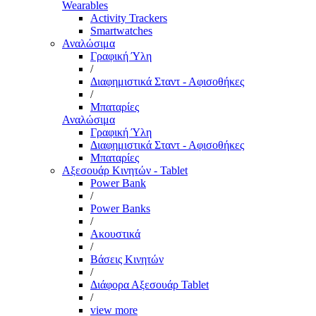
Wearables
Activity Trackers
Smartwatches
Αναλώσιμα
Γραφική Ύλη
/
Διαφημιστικά Σταντ - Αφισοθήκες
/
Μπαταρίες
Αναλώσιμα
Γραφική Ύλη
Διαφημιστικά Σταντ - Αφισοθήκες
Μπαταρίες
Αξεσουάρ Κινητών - Tablet
Power Bank
/
Power Banks
/
Ακουστικά
/
Βάσεις Κινητών
/
Διάφορα Αξεσουάρ Tablet
/
view more