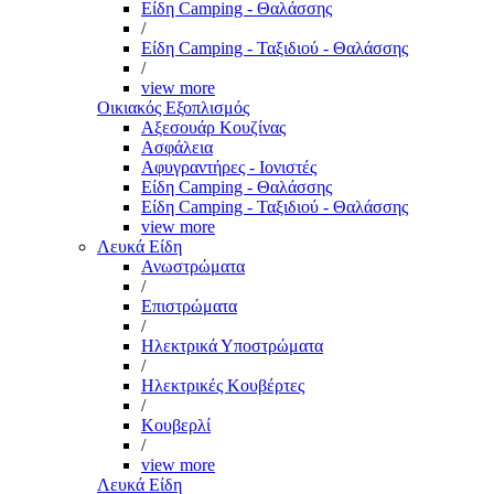
Είδη Camping - Θαλάσσης
/
Είδη Camping - Ταξιδιού - Θαλάσσης
/
view more
Οικιακός Εξοπλισμός
Αξεσουάρ Κουζίνας
Ασφάλεια
Αφυγραντήρες - Ιονιστές
Είδη Camping - Θαλάσσης
Είδη Camping - Ταξιδιού - Θαλάσσης
view more
Λευκά Είδη
Ανωστρώματα
/
Επιστρώματα
/
Ηλεκτρικά Υποστρώματα
/
Ηλεκτρικές Κουβέρτες
/
Κουβερλί
/
view more
Λευκά Είδη