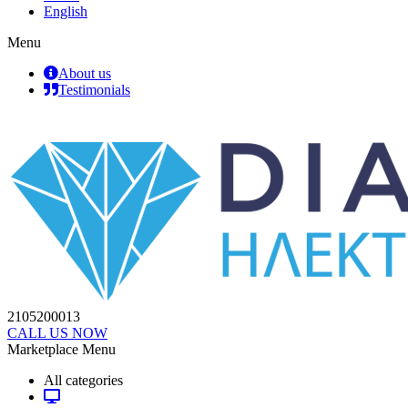
English
Menu
About us
Testimonials
2105200013
CALL US NOW
Marketplace Menu
All categories