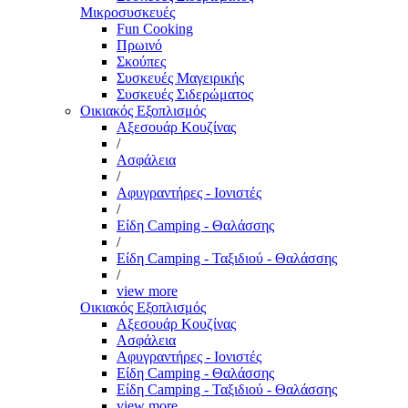
Μικροσυσκευές
Fun Cooking
Πρωινό
Σκούπες
Συσκευές Μαγειρικής
Συσκευές Σιδερώματος
Οικιακός Εξοπλισμός
Αξεσουάρ Κουζίνας
/
Ασφάλεια
/
Αφυγραντήρες - Ιονιστές
/
Είδη Camping - Θαλάσσης
/
Είδη Camping - Ταξιδιού - Θαλάσσης
/
view more
Οικιακός Εξοπλισμός
Αξεσουάρ Κουζίνας
Ασφάλεια
Αφυγραντήρες - Ιονιστές
Είδη Camping - Θαλάσσης
Είδη Camping - Ταξιδιού - Θαλάσσης
view more