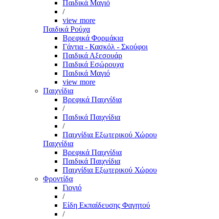
Παιδικά Μαγιό
/
view more
Παιδικά Ρούχα
Βρεφικά Φορμάκια
Γάντια - Κασκόλ - Σκούφοι
Παιδικά Αξεσουάρ
Παιδικά Εσώρουχα
Παιδικά Μαγιό
view more
Παιχνίδια
Βρεφικά Παιχνίδια
/
Παιδικά Παιχνίδια
/
Παιχνίδια Εξωτερικού Χώρου
Παιχνίδια
Βρεφικά Παιχνίδια
Παιδικά Παιχνίδια
Παιχνίδια Εξωτερικού Χώρου
Φροντίδα
Γιογιό
/
Είδη Εκπαίδευσης Φαγητού
/