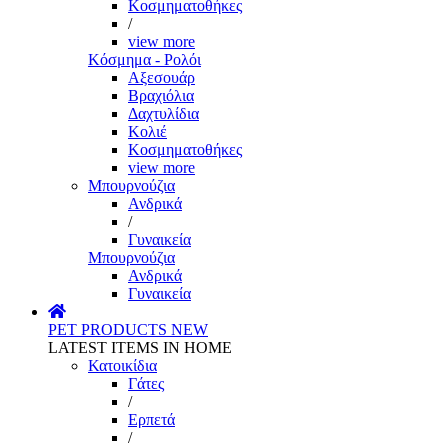
Κοσμηματοθήκες
/
view more
Κόσμημα - Ρολόι
Αξεσουάρ
Βραχιόλια
Δαχτυλίδια
Κολιέ
Κοσμηματοθήκες
view more
Μπουρνούζια
Ανδρικά
/
Γυναικεία
Μπουρνούζια
Ανδρικά
Γυναικεία
PET PRODUCTS
NEW
LATEST ITEMS IN HOME
Κατοικίδια
Γάτες
/
Ερπετά
/