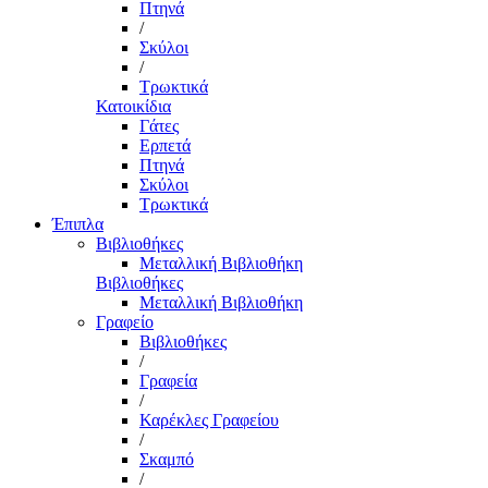
Πτηνά
/
Σκύλοι
/
Τρωκτικά
Κατοικίδια
Γάτες
Ερπετά
Πτηνά
Σκύλοι
Τρωκτικά
Έπιπλα
Βιβλιοθήκες
Μεταλλική Βιβλιοθήκη
Βιβλιοθήκες
Μεταλλική Βιβλιοθήκη
Γραφείο
Βιβλιοθήκες
/
Γραφεία
/
Καρέκλες Γραφείου
/
Σκαμπό
/