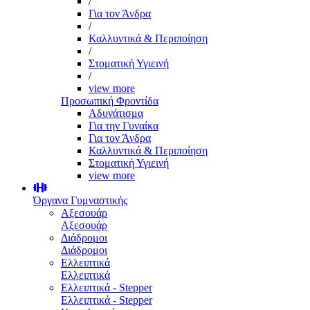
/
Για τον Άνδρα
/
Καλλυντικά & Περιποίηση
/
Στοματική Υγιεινή
/
view more
Προσωπική Φροντίδα
Αδυνάτισμα
Για την Γυναίκα
Για τον Άνδρα
Καλλυντικά & Περιποίηση
Στοματική Υγιεινή
view more
Όργανα Γυμναστικής
Αξεσουάρ
Αξεσουάρ
Διάδρομοι
Διάδρομοι
Ελλειπτικά
Ελλειπτικά
Ελλειπτικά - Stepper
Ελλειπτικά - Stepper