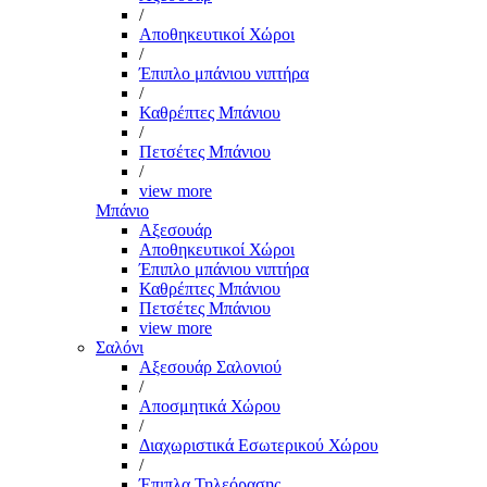
/
Αποθηκευτικοί Χώροι
/
Έπιπλο μπάνιου νιπτήρα
/
Καθρέπτες Μπάνιου
/
Πετσέτες Μπάνιου
/
view more
Μπάνιο
Αξεσουάρ
Αποθηκευτικοί Χώροι
Έπιπλο μπάνιου νιπτήρα
Καθρέπτες Μπάνιου
Πετσέτες Μπάνιου
view more
Σαλόνι
Αξεσουάρ Σαλονιού
/
Αποσμητικά Χώρου
/
Διαχωριστικά Εσωτερικού Χώρου
/
Έπιπλα Τηλεόρασης