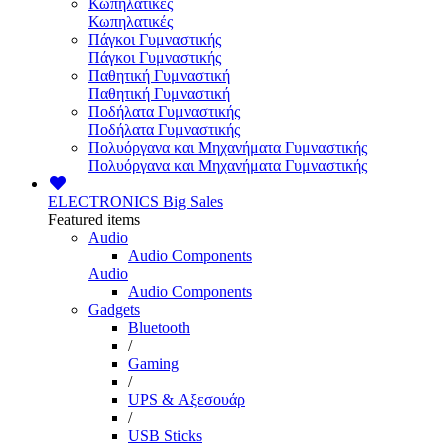
Κωπηλατικές
Κωπηλατικές
Πάγκοι Γυμναστικής
Πάγκοι Γυμναστικής
Παθητική Γυμναστική
Παθητική Γυμναστική
Ποδήλατα Γυμναστικής
Ποδήλατα Γυμναστικής
Πολυόργανα και Μηχανήματα Γυμναστικής
Πολυόργανα και Μηχανήματα Γυμναστικής
ELECTRONICS
Big Sales
Featured items
Audio
Audio Components
Audio
Audio Components
Gadgets
Bluetooth
/
Gaming
/
UPS & Αξεσουάρ
/
USB Sticks