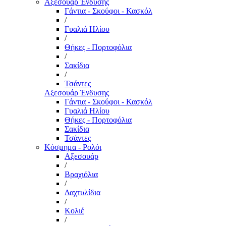
Αξεσουάρ Ένδυσης
Γάντια - Σκούφοι - Κασκόλ
/
Γυαλιά Ηλίου
/
Θήκες - Πορτοφόλια
/
Σακίδια
/
Τσάντες
Αξεσουάρ Ένδυσης
Γάντια - Σκούφοι - Κασκόλ
Γυαλιά Ηλίου
Θήκες - Πορτοφόλια
Σακίδια
Τσάντες
Κόσμημα - Ρολόι
Αξεσουάρ
/
Βραχιόλια
/
Δαχτυλίδια
/
Κολιέ
/