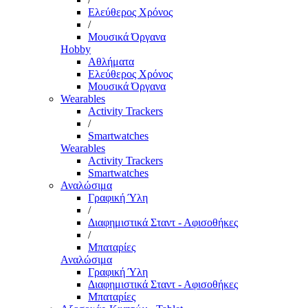
Ελεύθερος Χρόνος
/
Μουσικά Όργανα
Hobby
Αθλήματα
Ελεύθερος Χρόνος
Μουσικά Όργανα
Wearables
Activity Trackers
/
Smartwatches
Wearables
Activity Trackers
Smartwatches
Αναλώσιμα
Γραφική Ύλη
/
Διαφημιστικά Σταντ - Αφισοθήκες
/
Μπαταρίες
Αναλώσιμα
Γραφική Ύλη
Διαφημιστικά Σταντ - Αφισοθήκες
Μπαταρίες