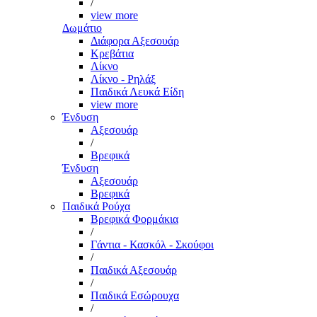
/
view more
Δωμάτιο
Διάφορα Αξεσουάρ
Κρεβάτια
Λίκνο
Λίκνο - Ρηλάξ
Παιδικά Λευκά Είδη
view more
Ένδυση
Αξεσουάρ
/
Βρεφικά
Ένδυση
Αξεσουάρ
Βρεφικά
Παιδικά Ρούχα
Βρεφικά Φορμάκια
/
Γάντια - Κασκόλ - Σκούφοι
/
Παιδικά Αξεσουάρ
/
Παιδικά Εσώρουχα
/