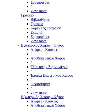
Συρταριέρες
/
view more
Γραφείο
Βιβλιοθήκες
Γραφεία
Καρέκλες Γραφείου
Σκαμπό
Συρταριέρες
view more
Εξωτερικός Χώρος - Κήπος
Αιώρες - Κούνιες
/
Αποθηκευτικοί Χώροι
/
Γλάστρες - Ζαρντινιέρες
/
Έπιπλα Εξωτερικού Χώρου
/
Θερμοκήπια
/
view more
Εξωτερικός Χώρος - Κήπος
Αιώρες - Κούνιες
Αποθηκευτικοί Χώροι