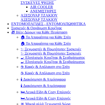
ΣΥΣΚΕΥΕΣ ΨΗΞΗΣ
AIR COOLER
ΑΝΕΜΙΣΤΗΡΕΣ
ΑΞΕΣΟΥΑΡ ΤΖΑΚΙΟΥ
ΑΞΕΣΟΥΑΡ ΤΖΑΚΙΟΥ
ΕΝΤΟΜΟΠΑΓΙΔΕΣ - ΕΝΤΟΜΟΑΠΩΘΗΤΙΚΑ
Συσκευές & Οργάνωση Κουζίνας
🎁 Ιδέες Δώρων για Κάθε Περίσταση
🏠 Τα Απαραίτητα για Κάθε Σπίτι
🏠 Τα Απαραίτητα για Κάθε Σπίτι
✨ Ξεχωριστές & Πρωτότυπες Συσκευές
✨ Ξεχωριστές & Πρωτότυπες Συσκευές
🍳 Εξοπλισμός Κουζίνας & Σερβιρίσματος
🍳 Εξοπλισμός Κουζίνας & Σερβιρίσματος
☕ Καφές & Απόλαυση στο Σπίτι
☕ Καφές & Απόλαυση στο Σπίτι
🕯️ Διακόσμηση & Ατμόσφαιρα
🕯️ Διακόσμηση & Ατμόσφαιρα
🛏️ Λευκά Είδη & Cozy Επιλογές
🛏️ Λευκά Είδη & Cozy Επιλογές
🎀 Μικρά αλλά Ξεχωριστά Δώρα