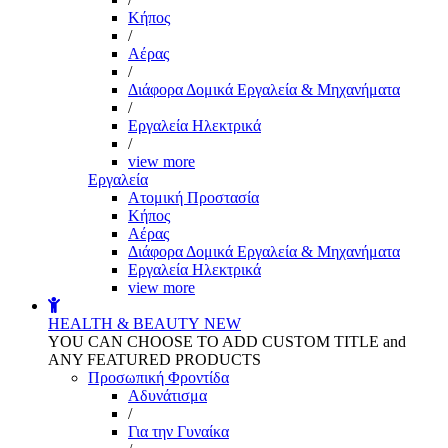
Kήπος
/
Αέρας
/
Διάφορα Δομικά Εργαλεία & Μηχανήματα
/
Εργαλεία Ηλεκτρικά
/
view more
Εργαλεία
Aτομική Προστασία
Kήπος
Αέρας
Διάφορα Δομικά Εργαλεία & Μηχανήματα
Εργαλεία Ηλεκτρικά
view more
HEALTH & BEAUTY
NEW
YOU CAN CHOOSE TO ADD CUSTOM TITLE and
ANY FEATURED PRODUCTS
Προσωπική Φροντίδα
Αδυνάτισμα
/
Για την Γυναίκα