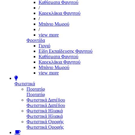
Καθίσματα Φαγητού
/
Καρεκλάκια Φαγητού
/
Μπάνιο Μωρού
/
view more
Φροντίδα
Γιογιό
Είδη Εκπαίδευσης Φαγητού
Καθίσματα Φαγητού
Καρεκλάκια Φαγητού
Μπάνιο Μωρού
view more
Φωτιστικά
Πορτατίφ
Πορτατίφ
Φωτιστικά Δαπέδου
Φωτιστικά Δαπέδου
Φωτιστικά Ηλιακά
Φωτιστικά Ηλιακά
Φωτιστικά Οροφής
Φωτιστικά Οροφής