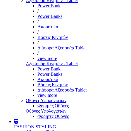
Αξεσουάρ Κινητών - Tablet
Power Bank
/
Power Banks
/
Ακουστικά
/
Βάσεις Κινητών
/
Διάφορα Αξεσουάρ Tablet
/
view more
Αξεσουάρ Κινητών - Tablet
Power Bank
Power Banks
Ακουστικά
Βάσεις Κινητών
Διάφορα Αξεσουάρ Tablet
view more
Οθόνες Υπολογιστών
Φορητές Οθόνες
Οθόνες Υπολογιστών
Φορητές Οθόνες
FASHION STYLING