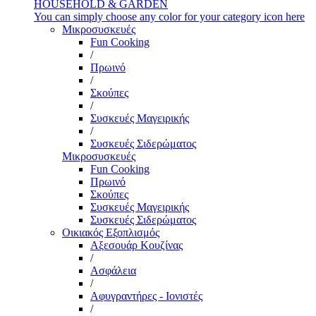
HOUSEHOLD & GARDEN
You can simply choose any color for your category icon here
Μικροσυσκευές
Fun Cooking
/
Πρωινό
/
Σκούπες
/
Συσκευές Μαγειρικής
/
Συσκευές Σιδερώματος
Μικροσυσκευές
Fun Cooking
Πρωινό
Σκούπες
Συσκευές Μαγειρικής
Συσκευές Σιδερώματος
Οικιακός Εξοπλισμός
Αξεσουάρ Κουζίνας
/
Ασφάλεια
/
Αφυγραντήρες - Ιονιστές
/