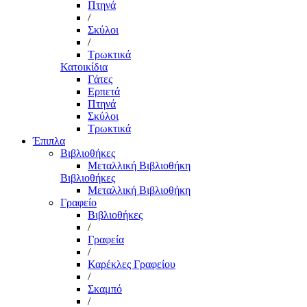
Πτηνά
/
Σκύλοι
/
Τρωκτικά
Κατοικίδια
Γάτες
Ερπετά
Πτηνά
Σκύλοι
Τρωκτικά
Έπιπλα
Βιβλιοθήκες
Μεταλλική Βιβλιοθήκη
Βιβλιοθήκες
Μεταλλική Βιβλιοθήκη
Γραφείο
Βιβλιοθήκες
/
Γραφεία
/
Καρέκλες Γραφείου
/
Σκαμπό
/