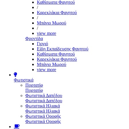
Καθίσματα Φαγητού
/
Καρεκλάκια Φαγητού
/
Μπάνιο Μωρού
/
view more
Φροντίδα
Γιογιό
Είδη Εκπαίδευσης Φαγητού
Καθίσματα Φαγητού
Καρεκλάκια Φαγητού
Μπάνιο Μωρού
view more
Φωτιστικά
Πορτατίφ
Πορτατίφ
Φωτιστικά Δαπέδου
Φωτιστικά Δαπέδου
Φωτιστικά Ηλιακά
Φωτιστικά Ηλιακά
Φωτιστικά Οροφής
Φωτιστικά Οροφής