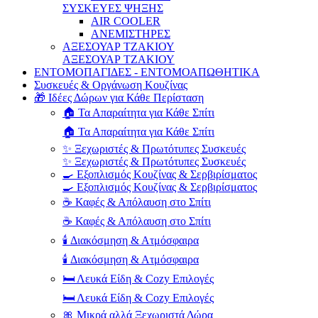
ΣΥΣΚΕΥΕΣ ΨΗΞΗΣ
AIR COOLER
ΑΝΕΜΙΣΤΗΡΕΣ
ΑΞΕΣΟΥΑΡ ΤΖΑΚΙΟΥ
ΑΞΕΣΟΥΑΡ ΤΖΑΚΙΟΥ
ΕΝΤΟΜΟΠΑΓΙΔΕΣ - ΕΝΤΟΜΟΑΠΩΘΗΤΙΚΑ
Συσκευές & Οργάνωση Κουζίνας
🎁 Ιδέες Δώρων για Κάθε Περίσταση
🏠 Τα Απαραίτητα για Κάθε Σπίτι
🏠 Τα Απαραίτητα για Κάθε Σπίτι
✨ Ξεχωριστές & Πρωτότυπες Συσκευές
✨ Ξεχωριστές & Πρωτότυπες Συσκευές
🍳 Εξοπλισμός Κουζίνας & Σερβιρίσματος
🍳 Εξοπλισμός Κουζίνας & Σερβιρίσματος
☕ Καφές & Απόλαυση στο Σπίτι
☕ Καφές & Απόλαυση στο Σπίτι
🕯️ Διακόσμηση & Ατμόσφαιρα
🕯️ Διακόσμηση & Ατμόσφαιρα
🛏️ Λευκά Είδη & Cozy Επιλογές
🛏️ Λευκά Είδη & Cozy Επιλογές
🎀 Μικρά αλλά Ξεχωριστά Δώρα