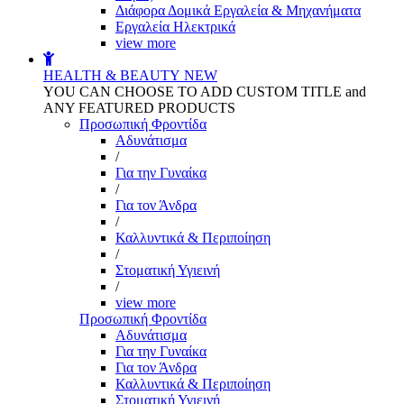
Διάφορα Δομικά Εργαλεία & Μηχανήματα
Εργαλεία Ηλεκτρικά
view more
HEALTH & BEAUTY
NEW
YOU CAN CHOOSE TO ADD CUSTOM TITLE and
ANY FEATURED PRODUCTS
Προσωπική Φροντίδα
Αδυνάτισμα
/
Για την Γυναίκα
/
Για τον Άνδρα
/
Καλλυντικά & Περιποίηση
/
Στοματική Υγιεινή
/
view more
Προσωπική Φροντίδα
Αδυνάτισμα
Για την Γυναίκα
Για τον Άνδρα
Καλλυντικά & Περιποίηση
Στοματική Υγιεινή