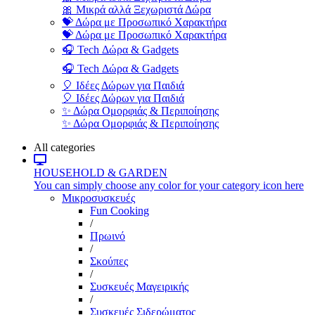
🎀 Μικρά αλλά Ξεχωριστά Δώρα
💝 Δώρα με Προσωπικό Χαρακτήρα
💝 Δώρα με Προσωπικό Χαρακτήρα
🎧 Tech Δώρα & Gadgets
🎧 Tech Δώρα & Gadgets
🎈 Ιδέες Δώρων για Παιδιά
🎈 Ιδέες Δώρων για Παιδιά
✨ Δώρα Ομορφιάς & Περιποίησης
✨ Δώρα Ομορφιάς & Περιποίησης
All categories
HOUSEHOLD & GARDEN
You can simply choose any color for your category icon here
Μικροσυσκευές
Fun Cooking
/
Πρωινό
/
Σκούπες
/
Συσκευές Μαγειρικής
/
Συσκευές Σιδερώματος