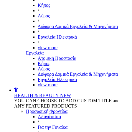
Kήπος
/
Αέρας
/
Διάφορα Δομικά Εργαλεία & Μηχανήματα
/
Εργαλεία Ηλεκτρικά
/
view more
Εργαλεία
Aτομική Προστασία
Kήπος
Αέρας
Διάφορα Δομικά Εργαλεία & Μηχανήματα
Εργαλεία Ηλεκτρικά
view more
HEALTH & BEAUTY
NEW
YOU CAN CHOOSE TO ADD CUSTOM TITLE and
ANY FEATURED PRODUCTS
Προσωπική Φροντίδα
Αδυνάτισμα
/
Για την Γυναίκα