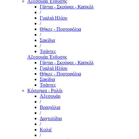
Αξεσουάρ Ένδυσης
Γάντια - Σκούφοι - Κασκόλ
/
Γυαλιά Ηλίου
/
Θήκες - Πορτοφόλια
/
Σακίδια
/
Τσάντες
Αξεσουάρ Ένδυσης
Γάντια - Σκούφοι - Κασκόλ
Γυαλιά Ηλίου
Θήκες - Πορτοφόλια
Σακίδια
Τσάντες
Κόσμημα - Ρολόι
Αξεσουάρ
/
Βραχιόλια
/
Δαχτυλίδια
/
Κολιέ
/