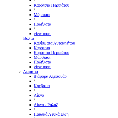
/
Καρότσια Περιπάτου
/
Μάρσιποι
/
Ποδήλατα
/
view more
Βόλτα
Καθίσματα Αυτοκινήτου
Καρότσια
Καρότσια Περιπάτου
Μάρσιποι
Ποδήλατα
view more
Δωμάτιο
Διάφορα Αξεσουάρ
/
Κρεβάτια
/
Λίκνο
/
Λίκνο - Ρηλάξ
/
Παιδικά Λευκά Είδη