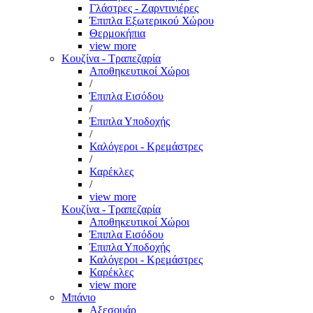
Γλάστρες - Ζαρντινιέρες
Έπιπλα Εξωτερικού Χώρου
Θερμοκήπια
view more
Κουζίνα - Τραπεζαρία
Αποθηκευτικοί Χώροι
/
Έπιπλα Εισόδου
/
Έπιπλα Υποδοχής
/
Καλόγεροι - Κρεμάστρες
/
Καρέκλες
/
view more
Κουζίνα - Τραπεζαρία
Αποθηκευτικοί Χώροι
Έπιπλα Εισόδου
Έπιπλα Υποδοχής
Καλόγεροι - Κρεμάστρες
Καρέκλες
view more
Μπάνιο
Αξεσουάρ