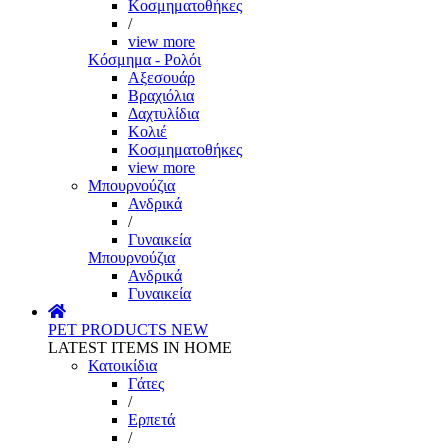
Κοσμηματοθήκες
/
view more
Κόσμημα - Ρολόι
Αξεσουάρ
Βραχιόλια
Δαχτυλίδια
Κολιέ
Κοσμηματοθήκες
view more
Μπουρνούζια
Ανδρικά
/
Γυναικεία
Μπουρνούζια
Ανδρικά
Γυναικεία
PET PRODUCTS
NEW
LATEST ITEMS IN HOME
Κατοικίδια
Γάτες
/
Ερπετά
/