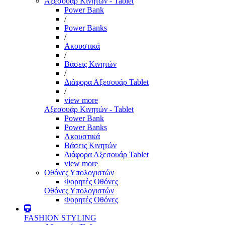
Αξεσουάρ Κινητών - Tablet
Power Bank
/
Power Banks
/
Ακουστικά
/
Βάσεις Κινητών
/
Διάφορα Αξεσουάρ Tablet
/
view more
Αξεσουάρ Κινητών - Tablet
Power Bank
Power Banks
Ακουστικά
Βάσεις Κινητών
Διάφορα Αξεσουάρ Tablet
view more
Οθόνες Υπολογιστών
Φορητές Οθόνες
Οθόνες Υπολογιστών
Φορητές Οθόνες
FASHION STYLING