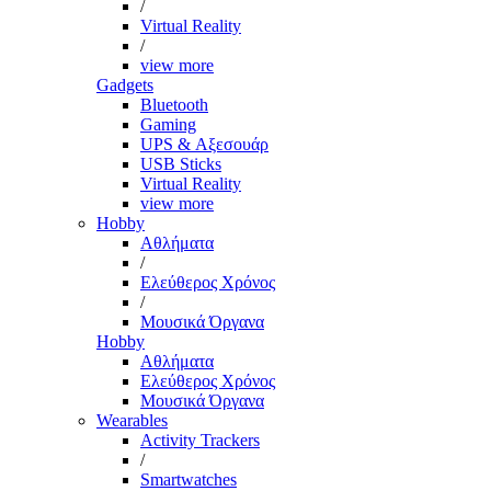
/
Virtual Reality
/
view more
Gadgets
Bluetooth
Gaming
UPS & Αξεσουάρ
USB Sticks
Virtual Reality
view more
Hobby
Αθλήματα
/
Ελεύθερος Χρόνος
/
Μουσικά Όργανα
Hobby
Αθλήματα
Ελεύθερος Χρόνος
Μουσικά Όργανα
Wearables
Activity Trackers
/
Smartwatches