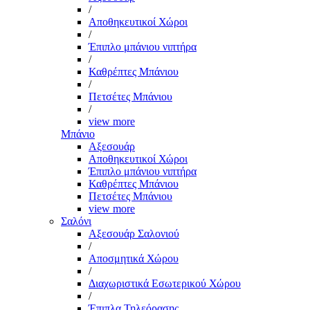
/
Αποθηκευτικοί Χώροι
/
Έπιπλο μπάνιου νιπτήρα
/
Καθρέπτες Μπάνιου
/
Πετσέτες Μπάνιου
/
view more
Μπάνιο
Αξεσουάρ
Αποθηκευτικοί Χώροι
Έπιπλο μπάνιου νιπτήρα
Καθρέπτες Μπάνιου
Πετσέτες Μπάνιου
view more
Σαλόνι
Αξεσουάρ Σαλονιού
/
Αποσμητικά Χώρου
/
Διαχωριστικά Εσωτερικού Χώρου
/
Έπιπλα Τηλεόρασης