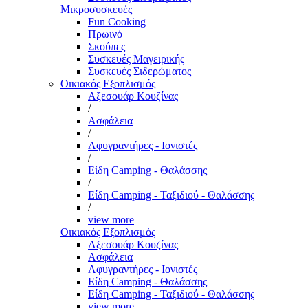
Μικροσυσκευές
Fun Cooking
Πρωινό
Σκούπες
Συσκευές Μαγειρικής
Συσκευές Σιδερώματος
Οικιακός Εξοπλισμός
Αξεσουάρ Κουζίνας
/
Ασφάλεια
/
Αφυγραντήρες - Ιονιστές
/
Είδη Camping - Θαλάσσης
/
Είδη Camping - Ταξιδιού - Θαλάσσης
/
view more
Οικιακός Εξοπλισμός
Αξεσουάρ Κουζίνας
Ασφάλεια
Αφυγραντήρες - Ιονιστές
Είδη Camping - Θαλάσσης
Είδη Camping - Ταξιδιού - Θαλάσσης
view more