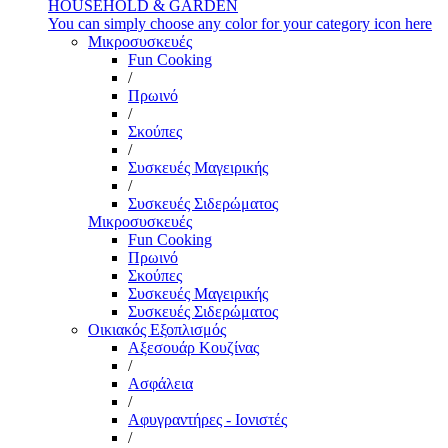
HOUSEHOLD & GARDEN
You can simply choose any color for your category icon here
Μικροσυσκευές
Fun Cooking
/
Πρωινό
/
Σκούπες
/
Συσκευές Μαγειρικής
/
Συσκευές Σιδερώματος
Μικροσυσκευές
Fun Cooking
Πρωινό
Σκούπες
Συσκευές Μαγειρικής
Συσκευές Σιδερώματος
Οικιακός Εξοπλισμός
Αξεσουάρ Κουζίνας
/
Ασφάλεια
/
Αφυγραντήρες - Ιονιστές
/