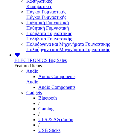
Κωπηλατικές
Κωπηλατικές
Πάγκοι Γυμναστικής
Πάγκοι Γυμναστικής
Παθητική Γυμναστική
Παθητική Γυμναστική
Ποδήλατα Γυμναστικής
Ποδήλατα Γυμναστικής
Πολυόργανα και Μηχανήματα Γυμναστικής
Πολυόργανα και Μηχανήματα Γυμναστικής
ELECTRONICS
Big Sales
Featured items
Audio
Audio Components
Audio
Audio Components
Gadgets
Bluetooth
/
Gaming
/
UPS & Αξεσουάρ
/
USB Sticks