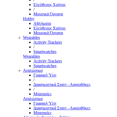
Ελεύθερος Χρόνος
/
Μουσικά Όργανα
Hobby
Αθλήματα
Ελεύθερος Χρόνος
Μουσικά Όργανα
Wearables
Activity Trackers
/
Smartwatches
Wearables
Activity Trackers
Smartwatches
Αναλώσιμα
Γραφική Ύλη
/
Διαφημιστικά Σταντ - Αφισοθήκες
/
Μπαταρίες
Αναλώσιμα
Γραφική Ύλη
Διαφημιστικά Σταντ - Αφισοθήκες
Μπαταρίες