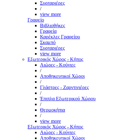
Συρταριέρες
/
view more
Γραφείο
Βιβλιοθήκες
Γραφεία
Καρέκλες Γραφείου
Σκαμπό
Συρταριέρες
view more
Εξωτερικός Χώρος - Κήπος
Αιώρες - Κούνιες
/
Αποθηκευτικοί Χώροι
/
Γλάστρες - Ζαρντινιέρες
/
Έπιπλα Εξωτερικού Χώρου
/
Θερμοκήπια
/
view more
Εξωτερικός Χώρος - Κήπος
Αιώρες - Κούνιες
Αποθηκευτικοί Χώροι