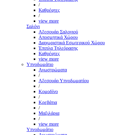
/
Καθρέφτες
/
view more
Σαλόνι
Αξεσουάρ Σαλονιού
Αποσμητικά Χώρου
Διαχωριστικά Εσωτερικού Χώρου
Έπιπλα Τηλεόρασης
Καθρέφτες
view more
Υπνοδωμάτιο
Ανωστρώματα
/
Αξεσουάρ Υπνοδωματίου
/
Κομοδίνο
/
Κρεβάτια
/
Μαξιλάρια
/
view more
Υπνοδωμάτιο
Ανωστρώματα