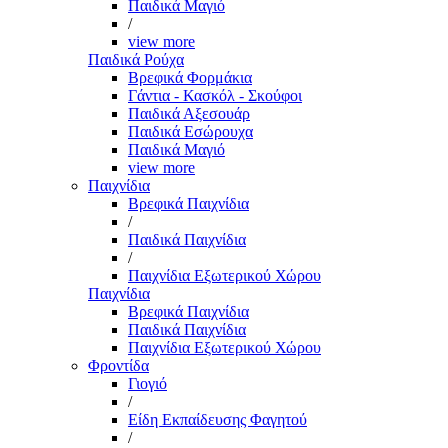
Παιδικά Μαγιό
/
view more
Παιδικά Ρούχα
Βρεφικά Φορμάκια
Γάντια - Κασκόλ - Σκούφοι
Παιδικά Αξεσουάρ
Παιδικά Εσώρουχα
Παιδικά Μαγιό
view more
Παιχνίδια
Βρεφικά Παιχνίδια
/
Παιδικά Παιχνίδια
/
Παιχνίδια Εξωτερικού Χώρου
Παιχνίδια
Βρεφικά Παιχνίδια
Παιδικά Παιχνίδια
Παιχνίδια Εξωτερικού Χώρου
Φροντίδα
Γιογιό
/
Είδη Εκπαίδευσης Φαγητού
/