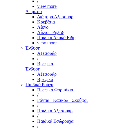
/
view more
Δωμάτιο
Διάφορα Αξεσουάρ
Κρεβάτια
Λίκνο
Λίκνο - Ρηλάξ
Παιδικά Λευκά Είδη
view more
Ένδυση
Αξεσουάρ
/
Βρεφικά
Ένδυση
Αξεσουάρ
Βρεφικά
Παιδικά Ρούχα
Βρεφικά Φορμάκια
/
Γάντια - Κασκόλ - Σκούφοι
/
Παιδικά Αξεσουάρ
/
Παιδικά Εσώρουχα
/