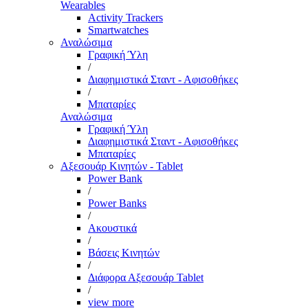
Wearables
Activity Trackers
Smartwatches
Αναλώσιμα
Γραφική Ύλη
/
Διαφημιστικά Σταντ - Αφισοθήκες
/
Μπαταρίες
Αναλώσιμα
Γραφική Ύλη
Διαφημιστικά Σταντ - Αφισοθήκες
Μπαταρίες
Αξεσουάρ Κινητών - Tablet
Power Bank
/
Power Banks
/
Ακουστικά
/
Βάσεις Κινητών
/
Διάφορα Αξεσουάρ Tablet
/
view more