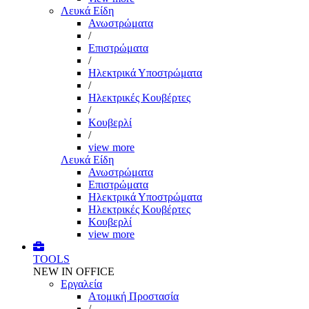
Λευκά Είδη
Ανωστρώματα
/
Επιστρώματα
/
Ηλεκτρικά Υποστρώματα
/
Ηλεκτρικές Κουβέρτες
/
Κουβερλί
/
view more
Λευκά Είδη
Ανωστρώματα
Επιστρώματα
Ηλεκτρικά Υποστρώματα
Ηλεκτρικές Κουβέρτες
Κουβερλί
view more
TOOLS
NEW IN OFFICE
Εργαλεία
Aτομική Προστασία
/