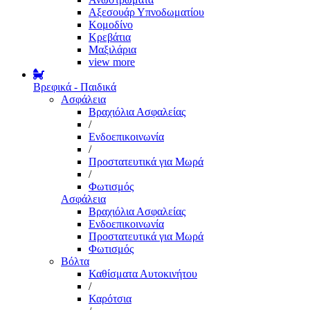
Αξεσουάρ Υπνοδωματίου
Κομοδίνο
Κρεβάτια
Μαξιλάρια
view more
Βρεφικά - Παιδικά
Ασφάλεια
Βραχιόλια Ασφαλείας
/
Ενδοεπικοινωνία
/
Προστατευτικά για Μωρά
/
Φωτισμός
Ασφάλεια
Βραχιόλια Ασφαλείας
Ενδοεπικοινωνία
Προστατευτικά για Μωρά
Φωτισμός
Βόλτα
Καθίσματα Αυτοκινήτου
/
Καρότσια