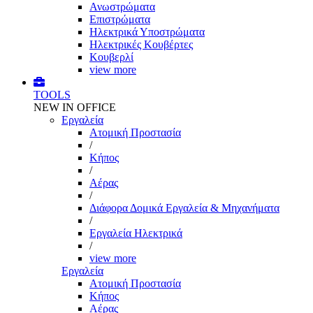
Ανωστρώματα
Επιστρώματα
Ηλεκτρικά Υποστρώματα
Ηλεκτρικές Κουβέρτες
Κουβερλί
view more
TOOLS
NEW IN OFFICE
Εργαλεία
Aτομική Προστασία
/
Kήπος
/
Αέρας
/
Διάφορα Δομικά Εργαλεία & Μηχανήματα
/
Εργαλεία Ηλεκτρικά
/
view more
Εργαλεία
Aτομική Προστασία
Kήπος
Αέρας