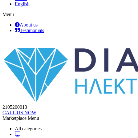
English
Menu
About us
Testimonials
2105200013
CALL US NOW
Marketplace Menu
All categories