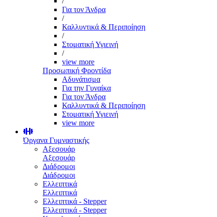
/
Για τον Άνδρα
/
Καλλυντικά & Περιποίηση
/
Στοματική Υγιεινή
/
view more
Προσωπική Φροντίδα
Αδυνάτισμα
Για την Γυναίκα
Για τον Άνδρα
Καλλυντικά & Περιποίηση
Στοματική Υγιεινή
view more
Όργανα Γυμναστικής
Αξεσουάρ
Αξεσουάρ
Διάδρομοι
Διάδρομοι
Ελλειπτικά
Ελλειπτικά
Ελλειπτικά - Stepper
Ελλειπτικά - Stepper