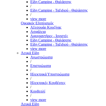
Είδη Camping - Θαλάσσης
/
Είδη Camping - Ταξιδιού - Θαλάσσης
/
view more
Οικιακός Εξοπλισμός
Αξεσουάρ Κουζίνας
Ασφάλεια
Αφυγραντήρες - Ιονιστές
Είδη Camping - Θαλάσσης
Είδη Camping - Ταξιδιού - Θαλάσσης
view more
Λευκά Είδη
Ανωστρώματα
/
Επιστρώματα
/
Ηλεκτρικά Υποστρώματα
/
Ηλεκτρικές Κουβέρτες
/
Κουβερλί
/
view more
Λευκά Είδη