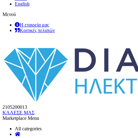
English
Μενού
Η εταιρεία μας
Κριτικές πελατών
2105200013
ΚΑΛΕΣΕ ΜΑΣ
Marketplace Menu
All categories