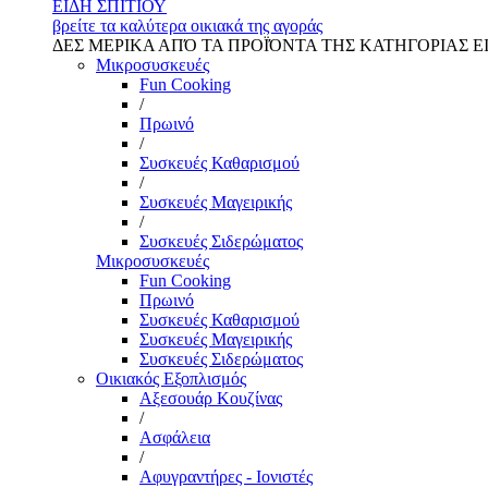
ΕΙΔΗ ΣΠΙΤΙΟΥ
βρείτε τα καλύτερα οικιακά της αγοράς
ΔΕΣ ΜΕΡΙΚΑ ΑΠΌ ΤΑ ΠΡΟΪΌΝΤΑ ΤΗΣ ΚΑΤΗΓΟΡΙΑΣ Ε
Μικροσυσκευές
Fun Cooking
/
Πρωινό
/
Συσκευές Καθαρισμού
/
Συσκευές Μαγειρικής
/
Συσκευές Σιδερώματος
Μικροσυσκευές
Fun Cooking
Πρωινό
Συσκευές Καθαρισμού
Συσκευές Μαγειρικής
Συσκευές Σιδερώματος
Οικιακός Εξοπλισμός
Αξεσουάρ Κουζίνας
/
Ασφάλεια
/
Αφυγραντήρες - Ιονιστές