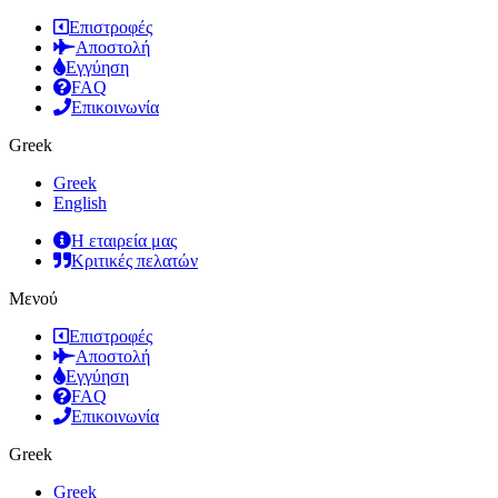
Επιστροφές
Αποστολή
Εγγύηση
FAQ
Επικοινωνία
Greek
Greek
English
Η εταιρεία μας
Κριτικές πελατών
Μενού
Επιστροφές
Αποστολή
Εγγύηση
FAQ
Επικοινωνία
Greek
Greek