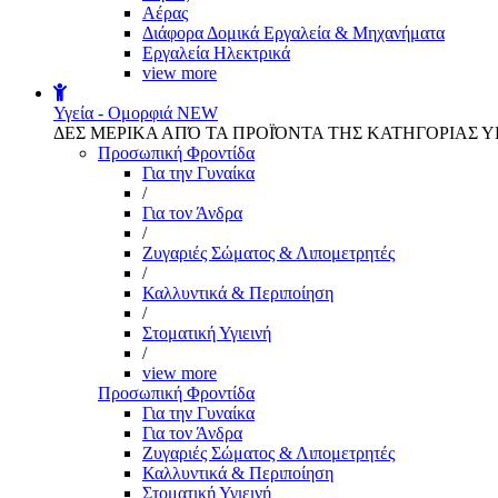
Αέρας
Διάφορα Δομικά Εργαλεία & Μηχανήματα
Εργαλεία Ηλεκτρικά
view more
Υγεία - Ομορφιά
NEW
ΔΕΣ ΜΕΡΙΚΑ ΑΠΌ ΤΑ ΠΡΟΪΌΝΤΑ ΤΗΣ ΚΑΤΗΓΟΡΙΑΣ Υ
Προσωπική Φροντίδα
Για την Γυναίκα
/
Για τον Άνδρα
/
Ζυγαριές Σώματος & Λιπομετρητές
/
Καλλυντικά & Περιποίηση
/
Στοματική Υγιεινή
/
view more
Προσωπική Φροντίδα
Για την Γυναίκα
Για τον Άνδρα
Ζυγαριές Σώματος & Λιπομετρητές
Καλλυντικά & Περιποίηση
Στοματική Υγιεινή