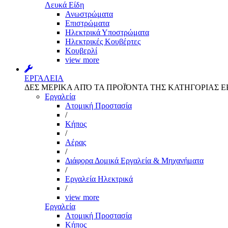
Λευκά Είδη
Ανωστρώματα
Επιστρώματα
Ηλεκτρικά Υποστρώματα
Ηλεκτρικές Κουβέρτες
Κουβερλί
view more
ΕΡΓΑΛΕΙΑ
ΔΕΣ ΜΕΡΙΚΑ ΑΠΌ ΤΑ ΠΡΟΪΌΝΤΑ ΤΗΣ ΚΑΤΗΓΟΡΙΑΣ Ε
Εργαλεία
Aτομική Προστασία
/
Kήπος
/
Αέρας
/
Διάφορα Δομικά Εργαλεία & Μηχανήματα
/
Εργαλεία Ηλεκτρικά
/
view more
Εργαλεία
Aτομική Προστασία
Kήπος