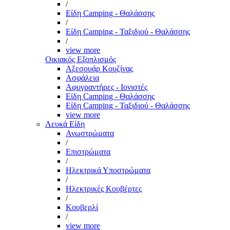
/
Είδη Camping - Θαλάσσης
/
Είδη Camping - Ταξιδιού - Θαλάσσης
/
view more
Οικιακός Εξοπλισμός
Αξεσουάρ Κουζίνας
Ασφάλεια
Αφυγραντήρες - Ιονιστές
Είδη Camping - Θαλάσσης
Είδη Camping - Ταξιδιού - Θαλάσσης
view more
Λευκά Είδη
Ανωστρώματα
/
Επιστρώματα
/
Ηλεκτρικά Υποστρώματα
/
Ηλεκτρικές Κουβέρτες
/
Κουβερλί
/
view more