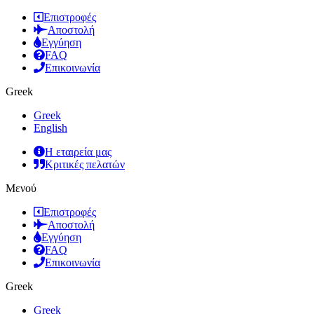
Επιστροφές
Αποστολή
Εγγύηση
FAQ
Επικοινωνία
Greek
Greek
English
Η εταιρεία μας
Κριτικές πελατών
Μενού
Επιστροφές
Αποστολή
Εγγύηση
FAQ
Επικοινωνία
Greek
Greek