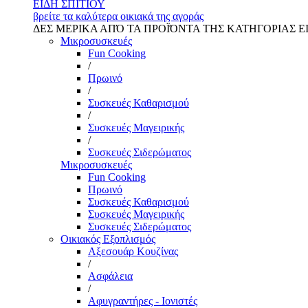
ΕΙΔΗ ΣΠΙΤΙΟΥ
βρείτε τα καλύτερα οικιακά της αγοράς
ΔΕΣ ΜΕΡΙΚΑ ΑΠΌ ΤΑ ΠΡΟΪΌΝΤΑ ΤΗΣ ΚΑΤΗΓΟΡΙΑΣ Ε
Μικροσυσκευές
Fun Cooking
/
Πρωινό
/
Συσκευές Καθαρισμού
/
Συσκευές Μαγειρικής
/
Συσκευές Σιδερώματος
Μικροσυσκευές
Fun Cooking
Πρωινό
Συσκευές Καθαρισμού
Συσκευές Μαγειρικής
Συσκευές Σιδερώματος
Οικιακός Εξοπλισμός
Αξεσουάρ Κουζίνας
/
Ασφάλεια
/
Αφυγραντήρες - Ιονιστές