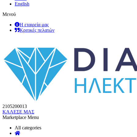
English
Μενού
Η εταιρεία μας
Κριτικές πελατών
2105200013
ΚΑΛΕΣΕ ΜΑΣ
Marketplace Menu
All categories