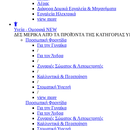
Αέρας
Διάφορα Δομικά Εργαλεία & Μηχανήματα
Εργαλεία Ηλεκτρικά
view more
Υγεία - Ομορφιά
NEW
ΔΕΣ ΜΕΡΙΚΑ ΑΠΌ ΤΑ ΠΡΟΪΌΝΤΑ ΤΗΣ ΚΑΤΗΓΟΡΙΑΣ Υ
Προσωπική Φροντίδα
Για την Γυναίκα
/
Για τον Άνδρα
/
Ζυγαριές Σώματος & Λιπομετρητές
/
Καλλυντικά & Περιποίηση
/
Στοματική Υγιεινή
/
view more
Προσωπική Φροντίδα
Για την Γυναίκα
Για τον Άνδρα
Ζυγαριές Σώματος & Λιπομετρητές
Καλλυντικά & Περιποίηση
Στοματική Υγιεινή