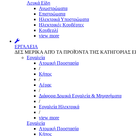
Λευκά Είδη
Ανωστρώματα
Επιστρώματα
Ηλεκτρικά Υποστρώματα
Ηλεκτρικές Κουβέρτες
Κουβερλί
view more
ΕΡΓΑΛΕΙΑ
ΔΕΣ ΜΕΡΙΚΑ ΑΠΌ ΤΑ ΠΡΟΪΌΝΤΑ ΤΗΣ ΚΑΤΗΓΟΡΙΑΣ Ε
Εργαλεία
Aτομική Προστασία
/
Kήπος
/
Αέρας
/
Διάφορα Δομικά Εργαλεία & Μηχανήματα
/
Εργαλεία Ηλεκτρικά
/
view more
Εργαλεία
Aτομική Προστασία
Kήπος