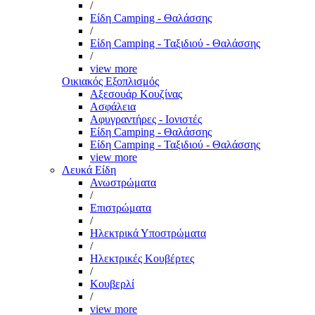
/
Είδη Camping - Θαλάσσης
/
Είδη Camping - Ταξιδιού - Θαλάσσης
/
view more
Οικιακός Εξοπλισμός
Αξεσουάρ Κουζίνας
Ασφάλεια
Αφυγραντήρες - Ιονιστές
Είδη Camping - Θαλάσσης
Είδη Camping - Ταξιδιού - Θαλάσσης
view more
Λευκά Είδη
Ανωστρώματα
/
Επιστρώματα
/
Ηλεκτρικά Υποστρώματα
/
Ηλεκτρικές Κουβέρτες
/
Κουβερλί
/
view more