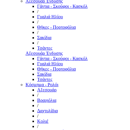
Αξεσουάρ Ένδυσης
Γάντια - Σκούφοι - Κασκόλ
/
Γυαλιά Ηλίου
/
Θήκες - Πορτοφόλια
/
Σακίδια
/
Τσάντες
Αξεσουάρ Ένδυσης
Γάντια - Σκούφοι - Κασκόλ
Γυαλιά Ηλίου
Θήκες - Πορτοφόλια
Σακίδια
Τσάντες
Κόσμημα - Ρολόι
Αξεσουάρ
/
Βραχιόλια
/
Δαχτυλίδια
/
Κολιέ
/