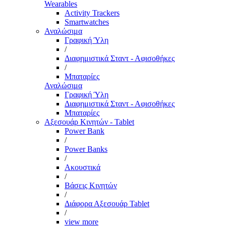
Wearables
Activity Trackers
Smartwatches
Αναλώσιμα
Γραφική Ύλη
/
Διαφημιστικά Σταντ - Αφισοθήκες
/
Μπαταρίες
Αναλώσιμα
Γραφική Ύλη
Διαφημιστικά Σταντ - Αφισοθήκες
Μπαταρίες
Αξεσουάρ Κινητών - Tablet
Power Bank
/
Power Banks
/
Ακουστικά
/
Βάσεις Κινητών
/
Διάφορα Αξεσουάρ Tablet
/
view more