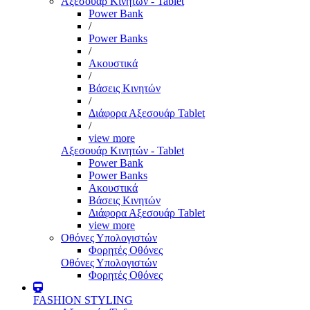
Αξεσουάρ Κινητών - Tablet
Power Bank
/
Power Banks
/
Ακουστικά
/
Βάσεις Κινητών
/
Διάφορα Αξεσουάρ Tablet
/
view more
Αξεσουάρ Κινητών - Tablet
Power Bank
Power Banks
Ακουστικά
Βάσεις Κινητών
Διάφορα Αξεσουάρ Tablet
view more
Οθόνες Υπολογιστών
Φορητές Οθόνες
Οθόνες Υπολογιστών
Φορητές Οθόνες
FASHION STYLING