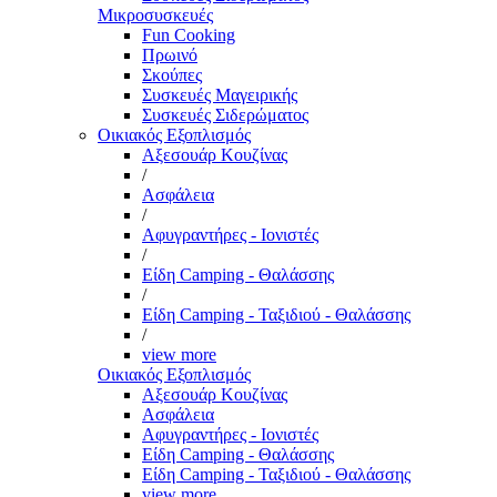
Μικροσυσκευές
Fun Cooking
Πρωινό
Σκούπες
Συσκευές Μαγειρικής
Συσκευές Σιδερώματος
Οικιακός Εξοπλισμός
Αξεσουάρ Κουζίνας
/
Ασφάλεια
/
Αφυγραντήρες - Ιονιστές
/
Είδη Camping - Θαλάσσης
/
Είδη Camping - Ταξιδιού - Θαλάσσης
/
view more
Οικιακός Εξοπλισμός
Αξεσουάρ Κουζίνας
Ασφάλεια
Αφυγραντήρες - Ιονιστές
Είδη Camping - Θαλάσσης
Είδη Camping - Ταξιδιού - Θαλάσσης
view more