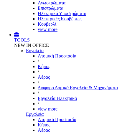
Ανωστρώματα
Επιστρώματα
Ηλεκτρικά Υποστρώματα
Ηλεκτρικές Κουβέρτες
Κουβερλί
view more
TOOLS
NEW IN OFFICE
Εργαλεία
Aτομική Προστασία
/
Kήπος
/
Αέρας
/
Διάφορα Δομικά Εργαλεία & Μηχανήματα
/
Εργαλεία Ηλεκτρικά
/
view more
Εργαλεία
Aτομική Προστασία
Kήπος
Αέρας