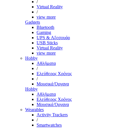
/
Virtual Reality
/
view more
Gadgets
Bluetooth
Gaming
UPS & Αξεσουάρ
USB Sticks
Virtual Reality
view more
Hobby
Αθλήματα
/
Ελεύθερος Χρόνος
/
Μουσικά Όργανα
Hobby
Αθλήματα
Ελεύθερος Χρόνος
Μουσικά Όργανα
Wearables
Activity Trackers
/
Smartwatches