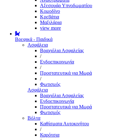
Αξεσουάρ Υπνοδωματίου
Κομοδίνο
Κρεβάτια
Μαξιλάρια
view more
Βρεφικά - Παιδικά
Ασφάλεια
Βραχιόλια Ασφαλείας
/
Ενδοεπικοινωνία
/
Προστατευτικά για Μωρά
/
Φωτισμός
Ασφάλεια
Βραχιόλια Ασφαλείας
Ενδοεπικοινωνία
Προστατευτικά για Μωρά
Φωτισμός
Βόλτα
Καθίσματα Αυτοκινήτου
/
Καρότσια