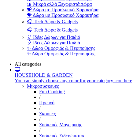
🎀 Μικρά αλλά Ξεχωριστά Δώρα
💝 Δώρα με Προσωπικό Χαρακτήρα
💝 Δώρα με Προσωπικό Χαρακτήρα
🎧 Tech Δώρα & Gadgets
🎧 Tech Δώρα & Gadgets
🎈 Ιδέες Δώρων για Παιδιά
🎈 Ιδέες Δώρων για Παιδιά
✨ Δώρα Ομορφιάς & Περιποίησης
✨ Δώρα Ομορφιάς & Περιποίησης
All categories
HOUSEHOLD & GARDEN
You can simply choose any color for your category icon here
Μικροσυσκευές
Fun Cooking
/
Πρωινό
/
Σκούπες
/
Συσκευές Μαγειρικής
/
Συσκευές Σιδερώματος