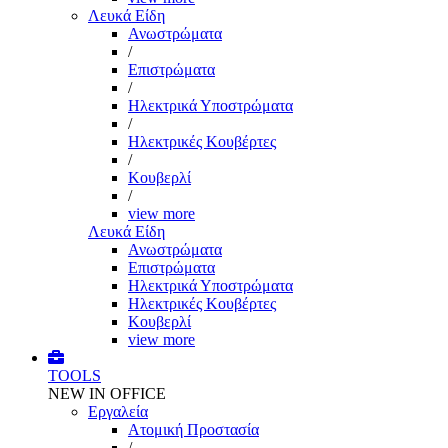
Λευκά Είδη
Ανωστρώματα
/
Επιστρώματα
/
Ηλεκτρικά Υποστρώματα
/
Ηλεκτρικές Κουβέρτες
/
Κουβερλί
/
view more
Λευκά Είδη
Ανωστρώματα
Επιστρώματα
Ηλεκτρικά Υποστρώματα
Ηλεκτρικές Κουβέρτες
Κουβερλί
view more
TOOLS
NEW IN OFFICE
Εργαλεία
Aτομική Προστασία
/