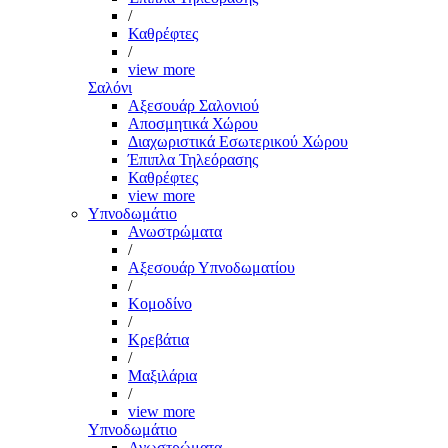
/
Καθρέφτες
/
view more
Σαλόνι
Αξεσουάρ Σαλονιού
Αποσμητικά Χώρου
Διαχωριστικά Εσωτερικού Χώρου
Έπιπλα Τηλεόρασης
Καθρέφτες
view more
Υπνοδωμάτιο
Ανωστρώματα
/
Αξεσουάρ Υπνοδωματίου
/
Κομοδίνο
/
Κρεβάτια
/
Μαξιλάρια
/
view more
Υπνοδωμάτιο
Ανωστρώματα