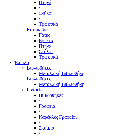
Πτηνά
/
Σκύλοι
/
Τρωκτικά
Κατοικίδια
Γάτες
Ερπετά
Πτηνά
Σκύλοι
Τρωκτικά
Έπιπλα
Βιβλιοθήκες
Μεταλλική Βιβλιοθήκη
Βιβλιοθήκες
Μεταλλική Βιβλιοθήκη
Γραφείο
Βιβλιοθήκες
/
Γραφεία
/
Καρέκλες Γραφείου
/
Σκαμπό
/