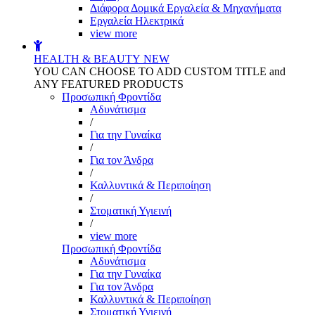
Διάφορα Δομικά Εργαλεία & Μηχανήματα
Εργαλεία Ηλεκτρικά
view more
HEALTH & BEAUTY
NEW
YOU CAN CHOOSE TO ADD CUSTOM TITLE and
ANY FEATURED PRODUCTS
Προσωπική Φροντίδα
Αδυνάτισμα
/
Για την Γυναίκα
/
Για τον Άνδρα
/
Καλλυντικά & Περιποίηση
/
Στοματική Υγιεινή
/
view more
Προσωπική Φροντίδα
Αδυνάτισμα
Για την Γυναίκα
Για τον Άνδρα
Καλλυντικά & Περιποίηση
Στοματική Υγιεινή