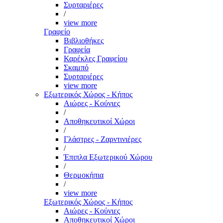
Συρταριέρες
/
view more
Γραφείο
Βιβλιοθήκες
Γραφεία
Καρέκλες Γραφείου
Σκαμπό
Συρταριέρες
view more
Εξωτερικός Χώρος - Κήπος
Αιώρες - Κούνιες
/
Αποθηκευτικοί Χώροι
/
Γλάστρες - Ζαρντινιέρες
/
Έπιπλα Εξωτερικού Χώρου
/
Θερμοκήπια
/
view more
Εξωτερικός Χώρος - Κήπος
Αιώρες - Κούνιες
Αποθηκευτικοί Χώροι