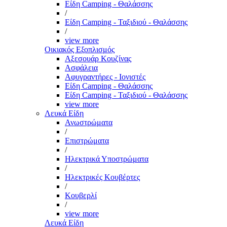
Είδη Camping - Θαλάσσης
/
Είδη Camping - Ταξιδιού - Θαλάσσης
/
view more
Οικιακός Εξοπλισμός
Αξεσουάρ Κουζίνας
Ασφάλεια
Αφυγραντήρες - Ιονιστές
Είδη Camping - Θαλάσσης
Είδη Camping - Ταξιδιού - Θαλάσσης
view more
Λευκά Είδη
Ανωστρώματα
/
Επιστρώματα
/
Ηλεκτρικά Υποστρώματα
/
Ηλεκτρικές Κουβέρτες
/
Κουβερλί
/
view more
Λευκά Είδη