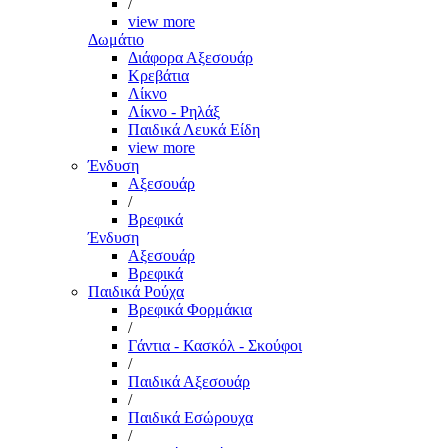
/
view more
Δωμάτιο
Διάφορα Αξεσουάρ
Κρεβάτια
Λίκνο
Λίκνο - Ρηλάξ
Παιδικά Λευκά Είδη
view more
Ένδυση
Αξεσουάρ
/
Βρεφικά
Ένδυση
Αξεσουάρ
Βρεφικά
Παιδικά Ρούχα
Βρεφικά Φορμάκια
/
Γάντια - Κασκόλ - Σκούφοι
/
Παιδικά Αξεσουάρ
/
Παιδικά Εσώρουχα
/