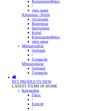
Κοσμηματοθήκες
/
view more
Κόσμημα - Ρολόι
Αξεσουάρ
Βραχιόλια
Δαχτυλίδια
Κολιέ
Κοσμηματοθήκες
view more
Μπουρνούζια
Ανδρικά
/
Γυναικεία
Μπουρνούζια
Ανδρικά
Γυναικεία
PET PRODUCTS
NEW
LATEST ITEMS IN HOME
Κατοικίδια
Γάτες
/
Ερπετά
/