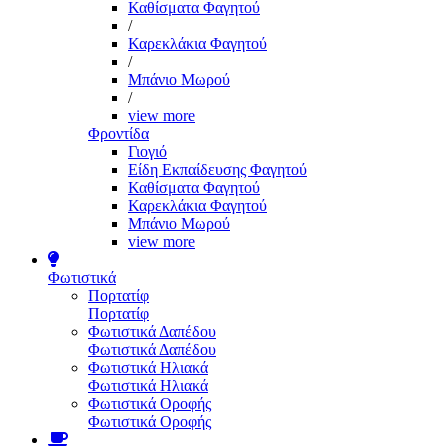
Καθίσματα Φαγητού
/
Καρεκλάκια Φαγητού
/
Μπάνιο Μωρού
/
view more
Φροντίδα
Γιογιό
Είδη Εκπαίδευσης Φαγητού
Καθίσματα Φαγητού
Καρεκλάκια Φαγητού
Μπάνιο Μωρού
view more
Φωτιστικά
Πορτατίφ
Πορτατίφ
Φωτιστικά Δαπέδου
Φωτιστικά Δαπέδου
Φωτιστικά Ηλιακά
Φωτιστικά Ηλιακά
Φωτιστικά Οροφής
Φωτιστικά Οροφής