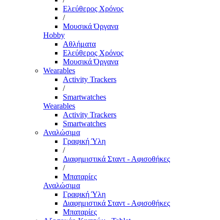
Ελεύθερος Χρόνος
/
Μουσικά Όργανα
Hobby
Αθλήματα
Ελεύθερος Χρόνος
Μουσικά Όργανα
Wearables
Activity Trackers
/
Smartwatches
Wearables
Activity Trackers
Smartwatches
Αναλώσιμα
Γραφική Ύλη
/
Διαφημιστικά Σταντ - Αφισοθήκες
/
Μπαταρίες
Αναλώσιμα
Γραφική Ύλη
Διαφημιστικά Σταντ - Αφισοθήκες
Μπαταρίες