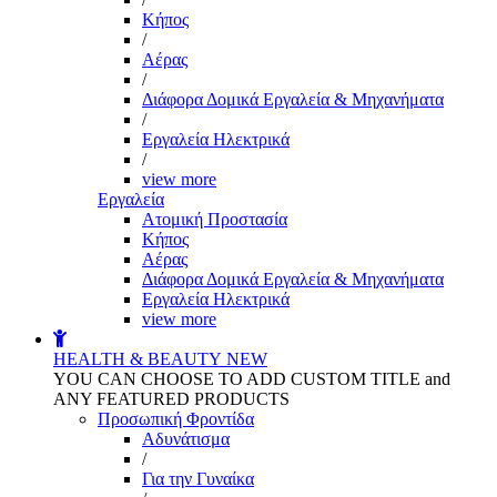
Kήπος
/
Αέρας
/
Διάφορα Δομικά Εργαλεία & Μηχανήματα
/
Εργαλεία Ηλεκτρικά
/
view more
Εργαλεία
Aτομική Προστασία
Kήπος
Αέρας
Διάφορα Δομικά Εργαλεία & Μηχανήματα
Εργαλεία Ηλεκτρικά
view more
HEALTH & BEAUTY
NEW
YOU CAN CHOOSE TO ADD CUSTOM TITLE and
ANY FEATURED PRODUCTS
Προσωπική Φροντίδα
Αδυνάτισμα
/
Για την Γυναίκα