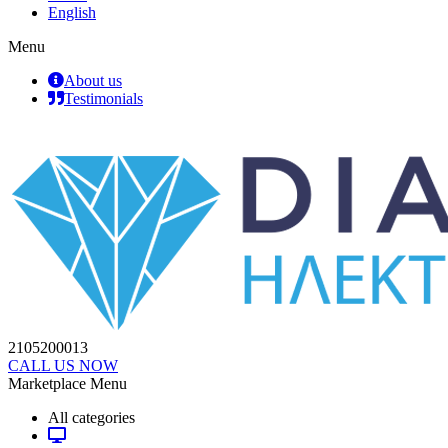
English
Menu
About us
Testimonials
2105200013
CALL US NOW
Marketplace Menu
All categories