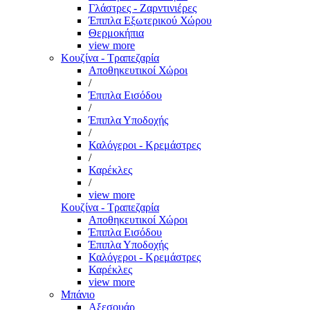
Γλάστρες - Ζαρντινιέρες
Έπιπλα Εξωτερικού Χώρου
Θερμοκήπια
view more
Κουζίνα - Τραπεζαρία
Αποθηκευτικοί Χώροι
/
Έπιπλα Εισόδου
/
Έπιπλα Υποδοχής
/
Καλόγεροι - Κρεμάστρες
/
Καρέκλες
/
view more
Κουζίνα - Τραπεζαρία
Αποθηκευτικοί Χώροι
Έπιπλα Εισόδου
Έπιπλα Υποδοχής
Καλόγεροι - Κρεμάστρες
Καρέκλες
view more
Μπάνιο
Αξεσουάρ