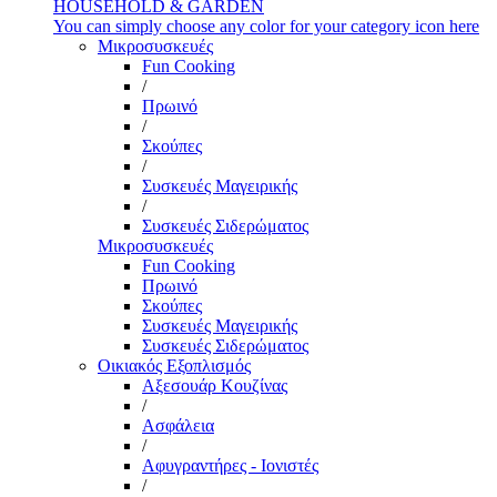
HOUSEHOLD & GARDEN
You can simply choose any color for your category icon here
Μικροσυσκευές
Fun Cooking
/
Πρωινό
/
Σκούπες
/
Συσκευές Μαγειρικής
/
Συσκευές Σιδερώματος
Μικροσυσκευές
Fun Cooking
Πρωινό
Σκούπες
Συσκευές Μαγειρικής
Συσκευές Σιδερώματος
Οικιακός Εξοπλισμός
Αξεσουάρ Κουζίνας
/
Ασφάλεια
/
Αφυγραντήρες - Ιονιστές
/