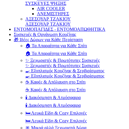
ΣΥΣΚΕΥΕΣ ΨΗΞΗΣ
AIR COOLER
ΑΝΕΜΙΣΤΗΡΕΣ
ΑΞΕΣΟΥΑΡ ΤΖΑΚΙΟΥ
ΑΞΕΣΟΥΑΡ ΤΖΑΚΙΟΥ
ΕΝΤΟΜΟΠΑΓΙΔΕΣ - ΕΝΤΟΜΟΑΠΩΘΗΤΙΚΑ
Συσκευές & Οργάνωση Κουζίνας
🎁 Ιδέες Δώρων για Κάθε Περίσταση
🏠 Τα Απαραίτητα για Κάθε Σπίτι
🏠 Τα Απαραίτητα για Κάθε Σπίτι
✨ Ξεχωριστές & Πρωτότυπες Συσκευές
✨ Ξεχωριστές & Πρωτότυπες Συσκευές
🍳 Εξοπλισμός Κουζίνας & Σερβιρίσματος
🍳 Εξοπλισμός Κουζίνας & Σερβιρίσματος
☕ Καφές & Απόλαυση στο Σπίτι
☕ Καφές & Απόλαυση στο Σπίτι
🕯️ Διακόσμηση & Ατμόσφαιρα
🕯️ Διακόσμηση & Ατμόσφαιρα
🛏️ Λευκά Είδη & Cozy Επιλογές
🛏️ Λευκά Είδη & Cozy Επιλογές
🎀 Μικρά αλλά Ξεχωριστά Δώρα