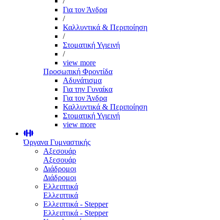
/
Για τον Άνδρα
/
Καλλυντικά & Περιποίηση
/
Στοματική Υγιεινή
/
view more
Προσωπική Φροντίδα
Αδυνάτισμα
Για την Γυναίκα
Για τον Άνδρα
Καλλυντικά & Περιποίηση
Στοματική Υγιεινή
view more
Όργανα Γυμναστικής
Αξεσουάρ
Αξεσουάρ
Διάδρομοι
Διάδρομοι
Ελλειπτικά
Ελλειπτικά
Ελλειπτικά - Stepper
Ελλειπτικά - Stepper