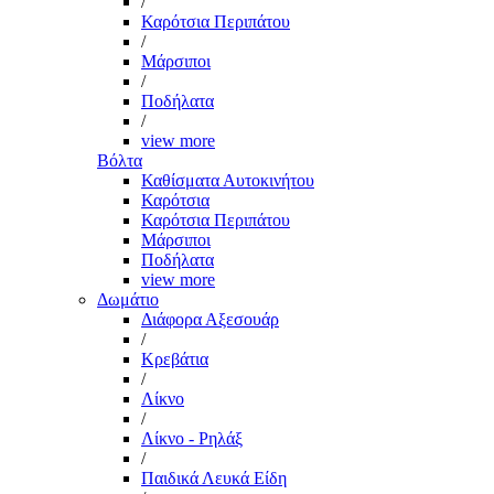
/
Καρότσια Περιπάτου
/
Μάρσιποι
/
Ποδήλατα
/
view more
Βόλτα
Καθίσματα Αυτοκινήτου
Καρότσια
Καρότσια Περιπάτου
Μάρσιποι
Ποδήλατα
view more
Δωμάτιο
Διάφορα Αξεσουάρ
/
Κρεβάτια
/
Λίκνο
/
Λίκνο - Ρηλάξ
/
Παιδικά Λευκά Είδη