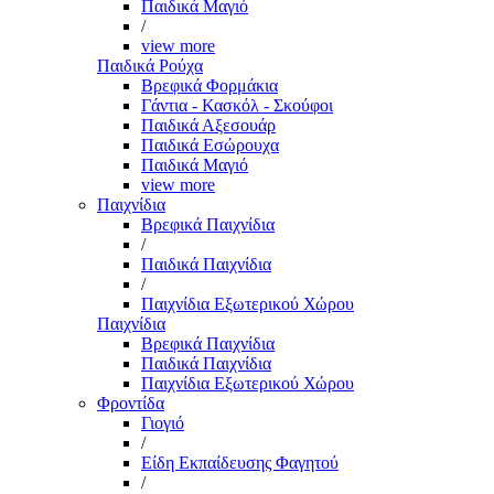
Παιδικά Μαγιό
/
view more
Παιδικά Ρούχα
Βρεφικά Φορμάκια
Γάντια - Κασκόλ - Σκούφοι
Παιδικά Αξεσουάρ
Παιδικά Εσώρουχα
Παιδικά Μαγιό
view more
Παιχνίδια
Βρεφικά Παιχνίδια
/
Παιδικά Παιχνίδια
/
Παιχνίδια Εξωτερικού Χώρου
Παιχνίδια
Βρεφικά Παιχνίδια
Παιδικά Παιχνίδια
Παιχνίδια Εξωτερικού Χώρου
Φροντίδα
Γιογιό
/
Είδη Εκπαίδευσης Φαγητού
/