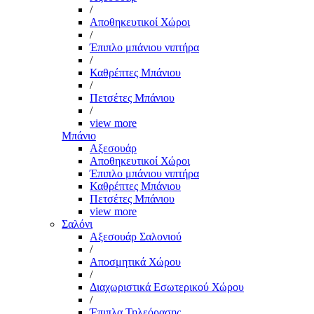
/
Αποθηκευτικοί Χώροι
/
Έπιπλο μπάνιου νιπτήρα
/
Καθρέπτες Μπάνιου
/
Πετσέτες Μπάνιου
/
view more
Μπάνιο
Αξεσουάρ
Αποθηκευτικοί Χώροι
Έπιπλο μπάνιου νιπτήρα
Καθρέπτες Μπάνιου
Πετσέτες Μπάνιου
view more
Σαλόνι
Αξεσουάρ Σαλονιού
/
Αποσμητικά Χώρου
/
Διαχωριστικά Εσωτερικού Χώρου
/
Έπιπλα Τηλεόρασης