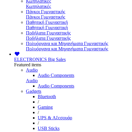
Κωπηλατικές
Κωπηλατικές
Πάγκοι Γυμναστικής
Πάγκοι Γυμναστικής
Παθητική Γυμναστική
Παθητική Γυμναστική
Ποδήλατα Γυμναστικής
Ποδήλατα Γυμναστικής
Πολυόργανα και Μηχανήματα Γυμναστικής
Πολυόργανα και Μηχανήματα Γυμναστικής
ELECTRONICS
Big Sales
Featured items
Audio
Audio Components
Audio
Audio Components
Gadgets
Bluetooth
/
Gaming
/
UPS & Αξεσουάρ
/
USB Sticks