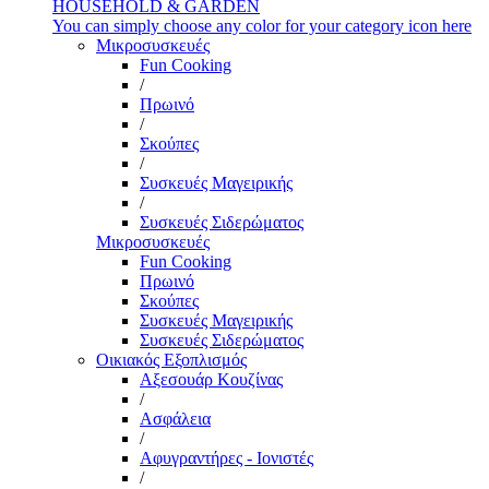
HOUSEHOLD & GARDEN
You can simply choose any color for your category icon here
Μικροσυσκευές
Fun Cooking
/
Πρωινό
/
Σκούπες
/
Συσκευές Μαγειρικής
/
Συσκευές Σιδερώματος
Μικροσυσκευές
Fun Cooking
Πρωινό
Σκούπες
Συσκευές Μαγειρικής
Συσκευές Σιδερώματος
Οικιακός Εξοπλισμός
Αξεσουάρ Κουζίνας
/
Ασφάλεια
/
Αφυγραντήρες - Ιονιστές
/