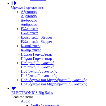
Όργανα Γυμναστικής
Αξεσουάρ
Αξεσουάρ
Διάδρομοι
Διάδρομοι
Ελλειπτικά
Ελλειπτικά
Ελλειπτικά - Stepper
Ελλειπτικά - Stepper
Κωπηλατικές
Κωπηλατικές
Πάγκοι Γυμναστικής
Πάγκοι Γυμναστικής
Παθητική Γυμναστική
Παθητική Γυμναστική
Ποδήλατα Γυμναστικής
Ποδήλατα Γυμναστικής
Πολυόργανα και Μηχανήματα Γυμναστικής
Πολυόργανα και Μηχανήματα Γυμναστικής
ELECTRONICS
Big Sales
Featured items
Audio
Audio Components