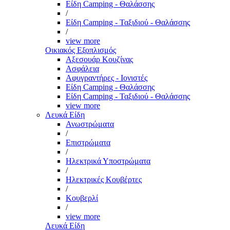
Είδη Camping - Θαλάσσης
/
Είδη Camping - Ταξιδιού - Θαλάσσης
/
view more
Οικιακός Εξοπλισμός
Αξεσουάρ Κουζίνας
Ασφάλεια
Αφυγραντήρες - Ιονιστές
Είδη Camping - Θαλάσσης
Είδη Camping - Ταξιδιού - Θαλάσσης
view more
Λευκά Είδη
Ανωστρώματα
/
Επιστρώματα
/
Ηλεκτρικά Υποστρώματα
/
Ηλεκτρικές Κουβέρτες
/
Κουβερλί
/
view more
Λευκά Είδη