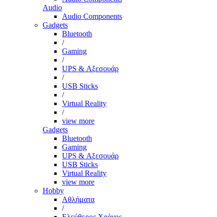
Audio
Audio Components
Gadgets
Bluetooth
/
Gaming
/
UPS & Αξεσουάρ
/
USB Sticks
/
Virtual Reality
/
view more
Gadgets
Bluetooth
Gaming
UPS & Αξεσουάρ
USB Sticks
Virtual Reality
view more
Hobby
Αθλήματα
/
Ελεύθερος Χρόνος