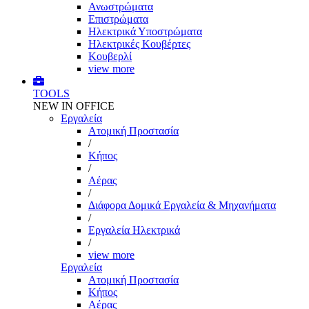
Ανωστρώματα
Επιστρώματα
Ηλεκτρικά Υποστρώματα
Ηλεκτρικές Κουβέρτες
Κουβερλί
view more
TOOLS
NEW IN OFFICE
Εργαλεία
Aτομική Προστασία
/
Kήπος
/
Αέρας
/
Διάφορα Δομικά Εργαλεία & Μηχανήματα
/
Εργαλεία Ηλεκτρικά
/
view more
Εργαλεία
Aτομική Προστασία
Kήπος
Αέρας