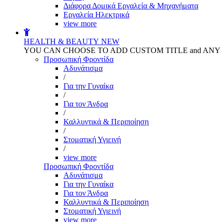
Διάφορα Δομικά Εργαλεία & Μηχανήματα
Εργαλεία Ηλεκτρικά
view more
HEALTH & BEAUTY
NEW
YOU CAN CHOOSE TO ADD CUSTOM TITLE and AN
Προσωπική Φροντίδα
Αδυνάτισμα
/
Για την Γυναίκα
/
Για τον Άνδρα
/
Καλλυντικά & Περιποίηση
/
Στοματική Υγιεινή
/
view more
Προσωπική Φροντίδα
Αδυνάτισμα
Για την Γυναίκα
Για τον Άνδρα
Καλλυντικά & Περιποίηση
Στοματική Υγιεινή
view more