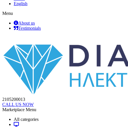
English
Menu
About us
Testimonials
2105200013
CALL US NOW
Marketplace Menu
All categories