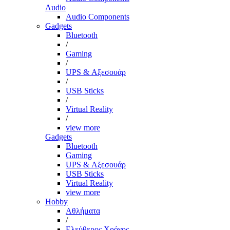
Audio
Audio Components
Gadgets
Bluetooth
/
Gaming
/
UPS & Αξεσουάρ
/
USB Sticks
/
Virtual Reality
/
view more
Gadgets
Bluetooth
Gaming
UPS & Αξεσουάρ
USB Sticks
Virtual Reality
view more
Hobby
Αθλήματα
/
Ελεύθερος Χρόνος