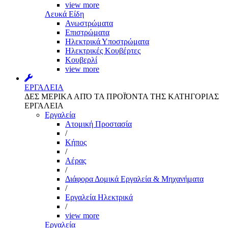
view more
Λευκά Είδη
Ανωστρώματα
Επιστρώματα
Ηλεκτρικά Υποστρώματα
Ηλεκτρικές Κουβέρτες
Κουβερλί
view more
ΕΡΓΑΛΕΙΑ
ΔΕΣ ΜΕΡΙΚΑ ΑΠΌ ΤΑ ΠΡΟΪΌΝΤΑ ΤΗΣ ΚΑΤΗΓΟΡΙΑΣ
ΕΡΓΑΛΕΙΑ
Εργαλεία
Aτομική Προστασία
/
Kήπος
/
Αέρας
/
Διάφορα Δομικά Εργαλεία & Μηχανήματα
/
Εργαλεία Ηλεκτρικά
/
view more
Εργαλεία