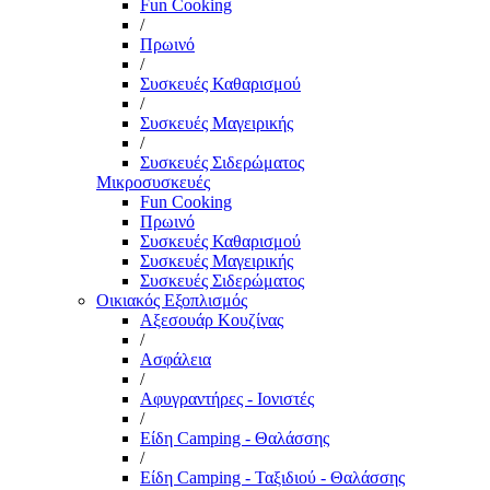
Fun Cooking
/
Πρωινό
/
Συσκευές Καθαρισμού
/
Συσκευές Μαγειρικής
/
Συσκευές Σιδερώματος
Μικροσυσκευές
Fun Cooking
Πρωινό
Συσκευές Καθαρισμού
Συσκευές Μαγειρικής
Συσκευές Σιδερώματος
Οικιακός Εξοπλισμός
Αξεσουάρ Κουζίνας
/
Ασφάλεια
/
Αφυγραντήρες - Ιονιστές
/
Είδη Camping - Θαλάσσης
/
Είδη Camping - Ταξιδιού - Θαλάσσης