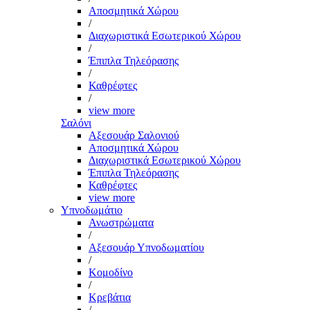
Αποσμητικά Χώρου
/
Διαχωριστικά Εσωτερικού Χώρου
/
Έπιπλα Τηλεόρασης
/
Καθρέφτες
/
view more
Σαλόνι
Αξεσουάρ Σαλονιού
Αποσμητικά Χώρου
Διαχωριστικά Εσωτερικού Χώρου
Έπιπλα Τηλεόρασης
Καθρέφτες
view more
Υπνοδωμάτιο
Ανωστρώματα
/
Αξεσουάρ Υπνοδωματίου
/
Κομοδίνο
/
Κρεβάτια
/