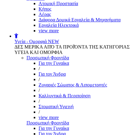
Aτομική Προστασία
Kήπος
Αέρας
Διάφορα Δομικά Εργαλεία & Μηχανήματα
Εργαλεία Ηλεκτρικά
view more
Υγεία - Ομορφιά
NEW
ΔΕΣ ΜΕΡΙΚΑ ΑΠΌ ΤΑ ΠΡΟΪΌΝΤΑ ΤΗΣ ΚΑΤΗΓΟΡΙΑΣ
ΥΓΕΙΑ ΚΑΙ ΟΜΟΡΦΙΑ
Προσωπική Φροντίδα
Για την Γυναίκα
/
Για τον Άνδρα
/
Ζυγαριές Σώματος & Λιπομετρητές
/
Καλλυντικά & Περιποίηση
/
Στοματική Υγιεινή
/
view more
Προσωπική Φροντίδα
Για την Γυναίκα
Για τον Άνδρα