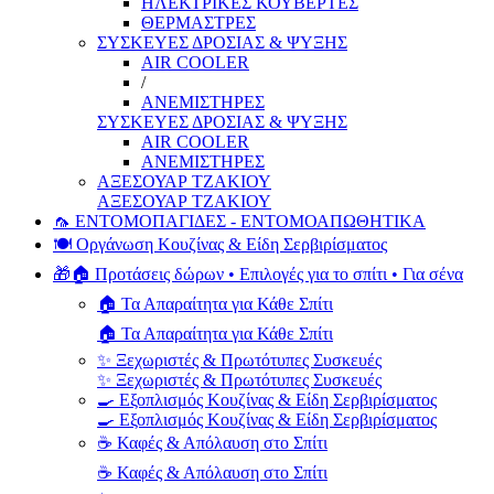
ΗΛΕΚΤΡΙΚΕΣ ΚΟΥΒΕΡΤΕΣ
ΘΕΡΜΑΣΤΡΕΣ
ΣΥΣΚΕΥΕΣ ΔΡΟΣΙΑΣ & ΨΥΞΗΣ
AIR COOLER
/
ΑΝΕΜΙΣΤΗΡΕΣ
ΣΥΣΚΕΥΕΣ ΔΡΟΣΙΑΣ & ΨΥΞΗΣ
AIR COOLER
ΑΝΕΜΙΣΤΗΡΕΣ
ΑΞΕΣΟΥΑΡ ΤΖΑΚΙΟΥ
ΑΞΕΣΟΥΑΡ ΤΖΑΚΙΟΥ
🦟 ΕΝΤΟΜΟΠΑΓΙΔΕΣ - ΕΝΤΟΜΟΑΠΩΘΗΤΙΚΑ
🍽️ Οργάνωση Κουζίνας & Είδη Σερβιρίσματος
🎁🏠 Προτάσεις δώρων • Επιλογές για το σπίτι • Για σένα
🏠 Τα Απαραίτητα για Κάθε Σπίτι
🏠 Τα Απαραίτητα για Κάθε Σπίτι
✨ Ξεχωριστές & Πρωτότυπες Συσκευές
✨ Ξεχωριστές & Πρωτότυπες Συσκευές
🍳 Εξοπλισμός Κουζίνας & Είδη Σερβιρίσματος
🍳 Εξοπλισμός Κουζίνας & Είδη Σερβιρίσματος
☕ Καφές & Απόλαυση στο Σπίτι
☕ Καφές & Απόλαυση στο Σπίτι