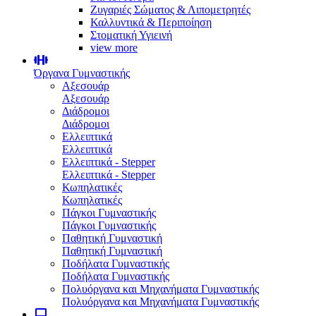
Ζυγαριές Σώματος & Λιπομετρητές
Καλλυντικά & Περιποίηση
Στοματική Υγιεινή
view more
Όργανα Γυμναστικής
Αξεσουάρ
Αξεσουάρ
Διάδρομοι
Διάδρομοι
Ελλειπτικά
Ελλειπτικά
Ελλειπτικά - Stepper
Ελλειπτικά - Stepper
Κωπηλατικές
Κωπηλατικές
Πάγκοι Γυμναστικής
Πάγκοι Γυμναστικής
Παθητική Γυμναστική
Παθητική Γυμναστική
Ποδήλατα Γυμναστικής
Ποδήλατα Γυμναστικής
Πολυόργανα και Μηχανήματα Γυμναστικής
Πολυόργανα και Μηχανήματα Γυμναστικής