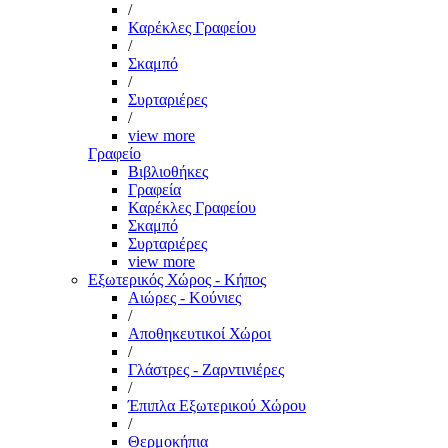
/
Καρέκλες Γραφείου
/
Σκαμπό
/
Συρταριέρες
/
view more
Γραφείο
Βιβλιοθήκες
Γραφεία
Καρέκλες Γραφείου
Σκαμπό
Συρταριέρες
view more
Εξωτερικός Χώρος - Κήπος
Αιώρες - Κούνιες
/
Αποθηκευτικοί Χώροι
/
Γλάστρες - Ζαρντινιέρες
/
Έπιπλα Εξωτερικού Χώρου
/
Θερμοκήπια