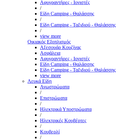
Αφυγραντήρες - Ιονιστές
/
Είδη Camping - Θαλάσσης
/
Είδη Camping - Ταξιδιού - Θαλάσσης
/
view more
Οικιακός Εξοπλισμός
Αξεσουάρ Κουζίνας
Ασφάλεια
Αφυγραντήρες - Ιονιστές
Είδη Camping - Θαλάσσης
Είδη Camping - Ταξιδιού - Θαλάσσης
view more
Λευκά Είδη
Ανωστρώματα
/
Επιστρώματα
/
Ηλεκτρικά Υποστρώματα
/
Ηλεκτρικές Κουβέρτες
/
Κουβερλί
/