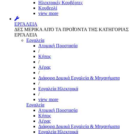
Ηλεκτρικές Κουβέρτες
Κουβερλί
view more
ΕΡΓΑΛΕΙΑ
ΔΕΣ ΜΕΡΙΚΑ ΑΠΌ ΤΑ ΠΡΟΪΌΝΤΑ ΤΗΣ ΚΑΤΗΓΟΡΙΑΣ
ΕΡΓΑΛΕΙΑ
Εργαλεία
Aτομική Προστασία
/
Kήπος
/
Αέρας
/
Διάφορα Δομικά Εργαλεία & Μηχανήματα
/
Εργαλεία Ηλεκτρικά
/
view more
Εργαλεία
Aτομική Προστασία
Kήπος
Αέρας
Διάφορα Δομικά Εργαλεία & Μηχανήματα
Εργαλεία Ηλεκτρικά