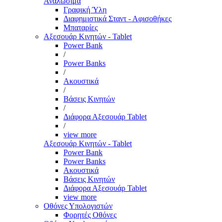
Αναλώσιμα
Γραφική Ύλη
Διαφημιστικά Σταντ - Αφισοθήκες
Μπαταρίες
Αξεσουάρ Κινητών - Tablet
Power Bank
/
Power Banks
/
Ακουστικά
/
Βάσεις Κινητών
/
Διάφορα Αξεσουάρ Tablet
/
view more
Αξεσουάρ Κινητών - Tablet
Power Bank
Power Banks
Ακουστικά
Βάσεις Κινητών
Διάφορα Αξεσουάρ Tablet
view more
Οθόνες Υπολογιστών
Φορητές Οθόνες