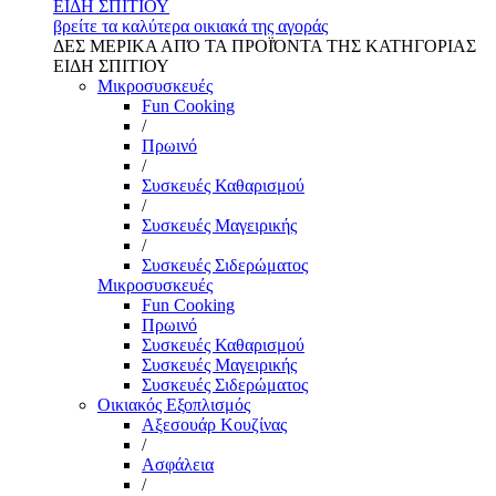
ΕΙΔΗ ΣΠΙΤΙΟΥ
βρείτε τα καλύτερα οικιακά της αγοράς
ΔΕΣ ΜΕΡΙΚΑ ΑΠΌ ΤΑ ΠΡΟΪΌΝΤΑ ΤΗΣ ΚΑΤΗΓΟΡΙΑΣ
ΕΙΔΗ ΣΠΙΤΙΟΥ
Μικροσυσκευές
Fun Cooking
/
Πρωινό
/
Συσκευές Καθαρισμού
/
Συσκευές Μαγειρικής
/
Συσκευές Σιδερώματος
Μικροσυσκευές
Fun Cooking
Πρωινό
Συσκευές Καθαρισμού
Συσκευές Μαγειρικής
Συσκευές Σιδερώματος
Οικιακός Εξοπλισμός
Αξεσουάρ Κουζίνας
/
Ασφάλεια
/