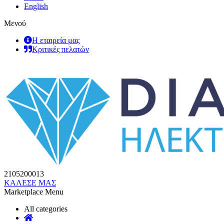
English
Μενού
Η εταιρεία μας
Κριτικές πελατών
2105200013
ΚΑΛΕΣΕ ΜΑΣ
Marketplace Menu
All categories