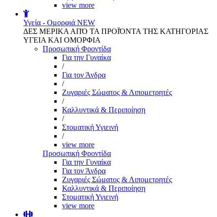
view more
Υγεία - Ομορφιά
NEW
ΔΕΣ ΜΕΡΙΚΑ ΑΠΌ ΤΑ ΠΡΟΪΌΝΤΑ ΤΗΣ ΚΑΤΗΓΟΡΙΑΣ
ΥΓΕΙΑ ΚΑΙ ΟΜΟΡΦΙΑ
Προσωπική Φροντίδα
Για την Γυναίκα
/
Για τον Άνδρα
/
Ζυγαριές Σώματος & Λιπομετρητές
/
Καλλυντικά & Περιποίηση
/
Στοματική Υγιεινή
/
view more
Προσωπική Φροντίδα
Για την Γυναίκα
Για τον Άνδρα
Ζυγαριές Σώματος & Λιπομετρητές
Καλλυντικά & Περιποίηση
Στοματική Υγιεινή
view more