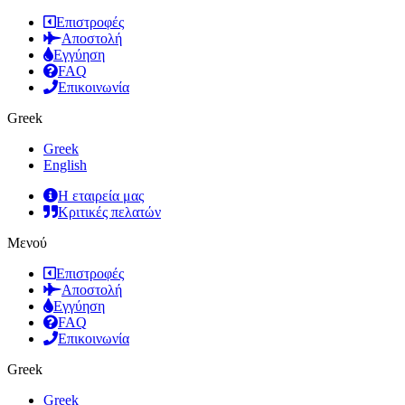
Επιστροφές
Αποστολή
Εγγύηση
FAQ
Επικοινωνία
Greek
Greek
English
Η εταιρεία μας
Κριτικές πελατών
Μενού
Επιστροφές
Αποστολή
Εγγύηση
FAQ
Επικοινωνία
Greek
Greek