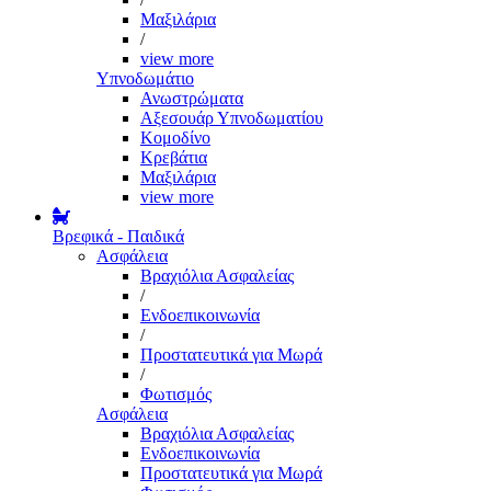
Μαξιλάρια
/
view more
Υπνοδωμάτιο
Ανωστρώματα
Αξεσουάρ Υπνοδωματίου
Κομοδίνο
Κρεβάτια
Μαξιλάρια
view more
Βρεφικά - Παιδικά
Ασφάλεια
Βραχιόλια Ασφαλείας
/
Ενδοεπικοινωνία
/
Προστατευτικά για Μωρά
/
Φωτισμός
Ασφάλεια
Βραχιόλια Ασφαλείας
Ενδοεπικοινωνία
Προστατευτικά για Μωρά