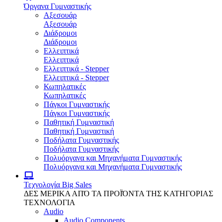
Όργανα Γυμναστικής
Αξεσουάρ
Αξεσουάρ
Διάδρομοι
Διάδρομοι
Ελλειπτικά
Ελλειπτικά
Ελλειπτικά - Stepper
Ελλειπτικά - Stepper
Κωπηλατικές
Κωπηλατικές
Πάγκοι Γυμναστικής
Πάγκοι Γυμναστικής
Παθητική Γυμναστική
Παθητική Γυμναστική
Ποδήλατα Γυμναστικής
Ποδήλατα Γυμναστικής
Πολυόργανα και Μηχανήματα Γυμναστικής
Πολυόργανα και Μηχανήματα Γυμναστικής
Τεχνολογία
Big Sales
ΔΕΣ ΜΕΡΙΚΑ ΑΠΌ ΤΑ ΠΡΟΪΌΝΤΑ ΤΗΣ ΚΑΤΗΓΟΡΙΑΣ
ΤΕΧΝΟΛΟΓΙΑ
Audio
Audio Components