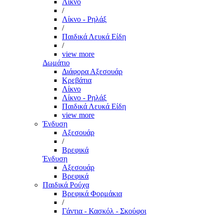
Λίκνο
/
Λίκνο - Ρηλάξ
/
Παιδικά Λευκά Είδη
/
view more
Δωμάτιο
Διάφορα Αξεσουάρ
Κρεβάτια
Λίκνο
Λίκνο - Ρηλάξ
Παιδικά Λευκά Είδη
view more
Ένδυση
Αξεσουάρ
/
Βρεφικά
Ένδυση
Αξεσουάρ
Βρεφικά
Παιδικά Ρούχα
Βρεφικά Φορμάκια
/
Γάντια - Κασκόλ - Σκούφοι