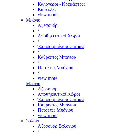
Καλόγεροι - Κρεμάστρες
Καρέκλες
view more
Μπάνιο
Αξεσουάρ
/
Αποθηκευτικοί Χώροι
/
Έπιπλο μπάνιου νιπτήρα
/
Καθρέπτες Μπάνιου
/
Πετσέτες Μπάνιου
/
view more
Μπάνιο
Αξεσουάρ
Αποθηκευτικοί Χώροι
Έπιπλο μπάνιου νιπτήρα
Καθρέπτες Μπάνιου
Πετσέτες Μπάνιου
view more
Σαλόνι
Αξεσουάρ Σαλονιού
/