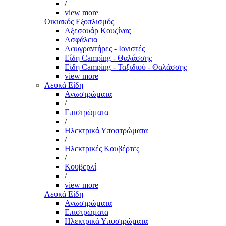
/
view more
Οικιακός Εξοπλισμός
Αξεσουάρ Κουζίνας
Ασφάλεια
Αφυγραντήρες - Ιονιστές
Είδη Camping - Θαλάσσης
Είδη Camping - Ταξιδιού - Θαλάσσης
view more
Λευκά Είδη
Ανωστρώματα
/
Επιστρώματα
/
Ηλεκτρικά Υποστρώματα
/
Ηλεκτρικές Κουβέρτες
/
Κουβερλί
/
view more
Λευκά Είδη
Ανωστρώματα
Επιστρώματα
Ηλεκτρικά Υποστρώματα