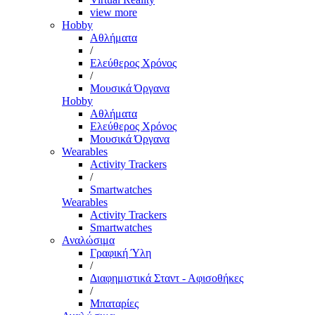
view more
Hobby
Αθλήματα
/
Ελεύθερος Χρόνος
/
Μουσικά Όργανα
Hobby
Αθλήματα
Ελεύθερος Χρόνος
Μουσικά Όργανα
Wearables
Activity Trackers
/
Smartwatches
Wearables
Activity Trackers
Smartwatches
Αναλώσιμα
Γραφική Ύλη
/
Διαφημιστικά Σταντ - Αφισοθήκες
/
Μπαταρίες