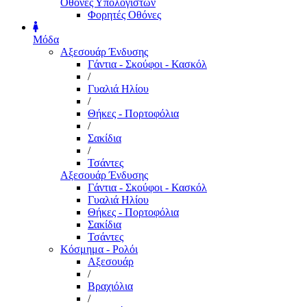
Οθόνες Υπολογιστών
Φορητές Οθόνες
Μόδα
Αξεσουάρ Ένδυσης
Γάντια - Σκούφοι - Κασκόλ
/
Γυαλιά Ηλίου
/
Θήκες - Πορτοφόλια
/
Σακίδια
/
Τσάντες
Αξεσουάρ Ένδυσης
Γάντια - Σκούφοι - Κασκόλ
Γυαλιά Ηλίου
Θήκες - Πορτοφόλια
Σακίδια
Τσάντες
Κόσμημα - Ρολόι
Αξεσουάρ
/
Βραχιόλια
/