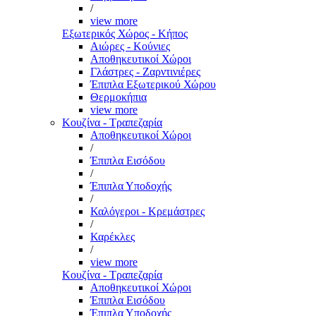
/
view more
Εξωτερικός Χώρος - Κήπος
Αιώρες - Κούνιες
Αποθηκευτικοί Χώροι
Γλάστρες - Ζαρντινιέρες
Έπιπλα Εξωτερικού Χώρου
Θερμοκήπια
view more
Κουζίνα - Τραπεζαρία
Αποθηκευτικοί Χώροι
/
Έπιπλα Εισόδου
/
Έπιπλα Υποδοχής
/
Καλόγεροι - Κρεμάστρες
/
Καρέκλες
/
view more
Κουζίνα - Τραπεζαρία
Αποθηκευτικοί Χώροι
Έπιπλα Εισόδου
Έπιπλα Υποδοχής