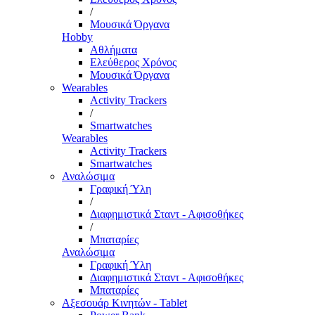
/
Μουσικά Όργανα
Hobby
Αθλήματα
Ελεύθερος Χρόνος
Μουσικά Όργανα
Wearables
Activity Trackers
/
Smartwatches
Wearables
Activity Trackers
Smartwatches
Αναλώσιμα
Γραφική Ύλη
/
Διαφημιστικά Σταντ - Αφισοθήκες
/
Μπαταρίες
Αναλώσιμα
Γραφική Ύλη
Διαφημιστικά Σταντ - Αφισοθήκες
Μπαταρίες
Αξεσουάρ Κινητών - Tablet