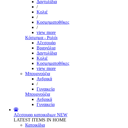
Δαχτυλίδια
/
Κολιέ
/
Κοσμηματοθήκες
/
view more
Κόσμημα - Ρολόι
Αξεσουάρ
Βραχιόλια
Δαχτυλίδια
Κολιέ
Κοσμηματοθήκες
view more
Μπουρνούζια
Ανδρικά
/
Γυναικεία
Μπουρνούζια
Ανδρικά
Γυναικεία
Αξεσουαρ κατοικιδιων
NEW
LATEST ITEMS IN HOME
Κατοικίδια