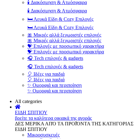
🕯️ Διακόσμηση & Ατμόσφαιρα
🕯️ Διακόσμηση & Ατμόσφαιρα
🛏️ Λευκά Είδη & Cozy Επιλογές
🛏️ Λευκά Είδη & Cozy Επιλογές
🎀 Μικρές αλλά ξεχωριστές επιλογές
🎀 Μικρές αλλά ξεχωριστές επιλογές
💝 Επιλογές με προσωπικό χαρακτήρα
💝 Επιλογές με προσωπικό χαρακτήρα
🎧 Tech επιλογές & gadgets
🎧 Tech επιλογές & gadgets
🎈 Ιδέες για παιδιά
🎈 Ιδέες για παιδιά
✨ Ομορφιά και περιποίηση
✨ Ομορφιά και περιποίηση
All categories
ΕΙΔΗ ΣΠΙΤΙΟΥ
βρείτε τα καλύτερα οικιακά της αγοράς
ΔΕΣ ΜΕΡΙΚΑ ΑΠΌ ΤΑ ΠΡΟΪΌΝΤΑ ΤΗΣ ΚΑΤΗΓΟΡΙΑΣ
ΕΙΔΗ ΣΠΙΤΙΟΥ
Μικροσυσκευές