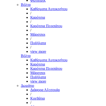
Φωτισμός
Βόλτα
Καθίσματα Αυτοκινήτου
/
Καρότσια
/
Καρότσια Περιπάτου
/
Μάρσιποι
/
Ποδήλατα
/
view more
Βόλτα
Καθίσματα Αυτοκινήτου
Καρότσια
Καρότσια Περιπάτου
Μάρσιποι
Ποδήλατα
view more
Δωμάτιο
Διάφορα Αξεσουάρ
/
Κρεβάτια
/