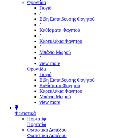
Φροντίδα
Γιογιό
/
Είδη Εκπαίδευσης Φαγητού
/
Καθίσματα Φαγητού
/
Καρεκλάκια Φαγητού
/
Μπάνιο Μωρού
/
view more
Φροντίδα
Γιογιό
Είδη Εκπαίδευσης Φαγητού
Καθίσματα Φαγητού
Καρεκλάκια Φαγητού
Μπάνιο Μωρού
view more
Φωτιστικά
Πορτατίφ
Πορτατίφ
Φωτιστικά Δαπέδου
Φωτιστικά Δαπέδου