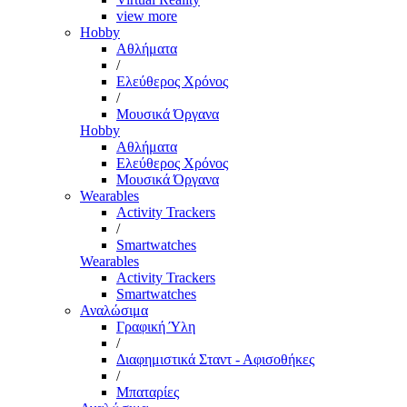
view more
Hobby
Αθλήματα
/
Ελεύθερος Χρόνος
/
Μουσικά Όργανα
Hobby
Αθλήματα
Ελεύθερος Χρόνος
Μουσικά Όργανα
Wearables
Activity Trackers
/
Smartwatches
Wearables
Activity Trackers
Smartwatches
Αναλώσιμα
Γραφική Ύλη
/
Διαφημιστικά Σταντ - Αφισοθήκες
/
Μπαταρίες