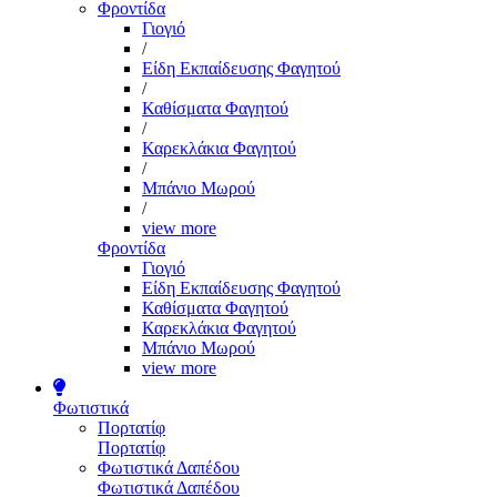
Φροντίδα
Γιογιό
/
Είδη Εκπαίδευσης Φαγητού
/
Καθίσματα Φαγητού
/
Καρεκλάκια Φαγητού
/
Μπάνιο Μωρού
/
view more
Φροντίδα
Γιογιό
Είδη Εκπαίδευσης Φαγητού
Καθίσματα Φαγητού
Καρεκλάκια Φαγητού
Μπάνιο Μωρού
view more
Φωτιστικά
Πορτατίφ
Πορτατίφ
Φωτιστικά Δαπέδου
Φωτιστικά Δαπέδου