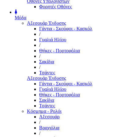
Οθόνες Υπολογιστών
Φορητές Οθόνες
Μόδα
Αξεσουάρ Ένδυσης
Γάντια - Σκούφοι - Κασκόλ
/
Γυαλιά Ηλίου
/
Θήκες - Πορτοφόλια
/
Σακίδια
/
Τσάντες
Αξεσουάρ Ένδυσης
Γάντια - Σκούφοι - Κασκόλ
Γυαλιά Ηλίου
Θήκες - Πορτοφόλια
Σακίδια
Τσάντες
Κόσμημα - Ρολόι
Αξεσουάρ
/
Βραχιόλια
/