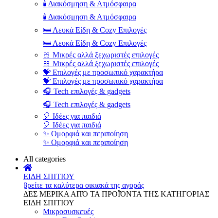
🕯️ Διακόσμηση & Ατμόσφαιρα
🕯️ Διακόσμηση & Ατμόσφαιρα
🛏️ Λευκά Είδη & Cozy Επιλογές
🛏️ Λευκά Είδη & Cozy Επιλογές
🎀 Μικρές αλλά ξεχωριστές επιλογές
🎀 Μικρές αλλά ξεχωριστές επιλογές
💝 Επιλογές με προσωπικό χαρακτήρα
💝 Επιλογές με προσωπικό χαρακτήρα
🎧 Tech επιλογές & gadgets
🎧 Tech επιλογές & gadgets
🎈 Ιδέες για παιδιά
🎈 Ιδέες για παιδιά
✨ Ομορφιά και περιποίηση
✨ Ομορφιά και περιποίηση
All categories
ΕΙΔΗ ΣΠΙΤΙΟΥ
βρείτε τα καλύτερα οικιακά της αγοράς
ΔΕΣ ΜΕΡΙΚΑ ΑΠΌ ΤΑ ΠΡΟΪΌΝΤΑ ΤΗΣ ΚΑΤΗΓΟΡΙΑΣ
ΕΙΔΗ ΣΠΙΤΙΟΥ
Μικροσυσκευές