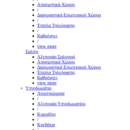
Αποσμητικά Χώρου
/
Διαχωριστικά Εσωτερικού Χώρου
/
Έπιπλα Τηλεόρασης
/
Καθρέφτες
/
view more
Σαλόνι
Αξεσουάρ Σαλονιού
Αποσμητικά Χώρου
Διαχωριστικά Εσωτερικού Χώρου
Έπιπλα Τηλεόρασης
Καθρέφτες
view more
Υπνοδωμάτιο
Ανωστρώματα
/
Αξεσουάρ Υπνοδωματίου
/
Κομοδίνο
/
Κρεβάτια
/