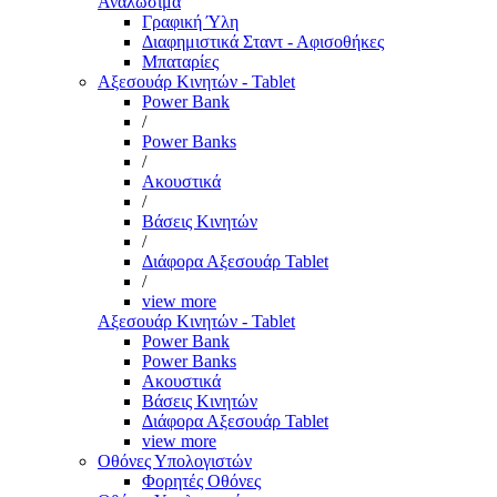
Αναλώσιμα
Γραφική Ύλη
Διαφημιστικά Σταντ - Αφισοθήκες
Μπαταρίες
Αξεσουάρ Κινητών - Tablet
Power Bank
/
Power Banks
/
Ακουστικά
/
Βάσεις Κινητών
/
Διάφορα Αξεσουάρ Tablet
/
view more
Αξεσουάρ Κινητών - Tablet
Power Bank
Power Banks
Ακουστικά
Βάσεις Κινητών
Διάφορα Αξεσουάρ Tablet
view more
Οθόνες Υπολογιστών
Φορητές Οθόνες