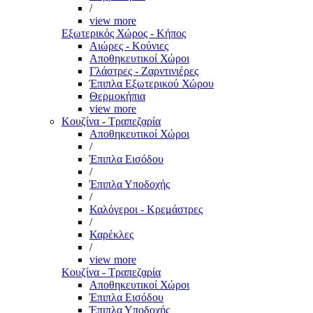
/
view more
Εξωτερικός Χώρος - Κήπος
Αιώρες - Κούνιες
Αποθηκευτικοί Χώροι
Γλάστρες - Ζαρντινιέρες
Έπιπλα Εξωτερικού Χώρου
Θερμοκήπια
view more
Κουζίνα - Τραπεζαρία
Αποθηκευτικοί Χώροι
/
Έπιπλα Εισόδου
/
Έπιπλα Υποδοχής
/
Καλόγεροι - Κρεμάστρες
/
Καρέκλες
/
view more
Κουζίνα - Τραπεζαρία
Αποθηκευτικοί Χώροι
Έπιπλα Εισόδου
Έπιπλα Υποδοχής