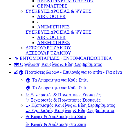
ΗΛΕΚΤΡΙΚΕΣ ΚΟΥΒΕΡΤΕΣ
ΘΕΡΜΑΣΤΡΕΣ
ΣΥΣΚΕΥΕΣ ΔΡΟΣΙΑΣ & ΨΥΞΗΣ
AIR COOLER
/
ΑΝΕΜΙΣΤΗΡΕΣ
ΣΥΣΚΕΥΕΣ ΔΡΟΣΙΑΣ & ΨΥΞΗΣ
AIR COOLER
ΑΝΕΜΙΣΤΗΡΕΣ
ΑΞΕΣΟΥΑΡ ΤΖΑΚΙΟΥ
ΑΞΕΣΟΥΑΡ ΤΖΑΚΙΟΥ
🦟 ΕΝΤΟΜΟΠΑΓΙΔΕΣ - ΕΝΤΟΜΟΑΠΩΘΗΤΙΚΑ
🍽️ Οργάνωση Κουζίνας & Είδη Σερβιρίσματος
🎁🏠 Προτάσεις δώρων • Επιλογές για το σπίτι • Για σένα
🏠 Τα Απαραίτητα για Κάθε Σπίτι
🏠 Τα Απαραίτητα για Κάθε Σπίτι
✨ Ξεχωριστές & Πρωτότυπες Συσκευές
✨ Ξεχωριστές & Πρωτότυπες Συσκευές
🍳 Εξοπλισμός Κουζίνας & Είδη Σερβιρίσματος
🍳 Εξοπλισμός Κουζίνας & Είδη Σερβιρίσματος
☕ Καφές & Απόλαυση στο Σπίτι
☕ Καφές & Απόλαυση στο Σπίτι