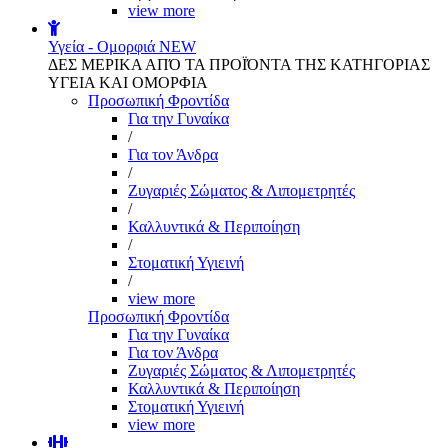
view more
Υγεία - Ομορφιά
NEW
ΔΕΣ ΜΕΡΙΚΑ ΑΠΌ ΤΑ ΠΡΟΪΌΝΤΑ ΤΗΣ ΚΑΤΗΓΟΡΙΑΣ
ΥΓΕΙΑ ΚΑΙ ΟΜΟΡΦΙΑ
Προσωπική Φροντίδα
Για την Γυναίκα
/
Για τον Άνδρα
/
Ζυγαριές Σώματος & Λιπομετρητές
/
Καλλυντικά & Περιποίηση
/
Στοματική Υγιεινή
/
view more
Προσωπική Φροντίδα
Για την Γυναίκα
Για τον Άνδρα
Ζυγαριές Σώματος & Λιπομετρητές
Καλλυντικά & Περιποίηση
Στοματική Υγιεινή
view more