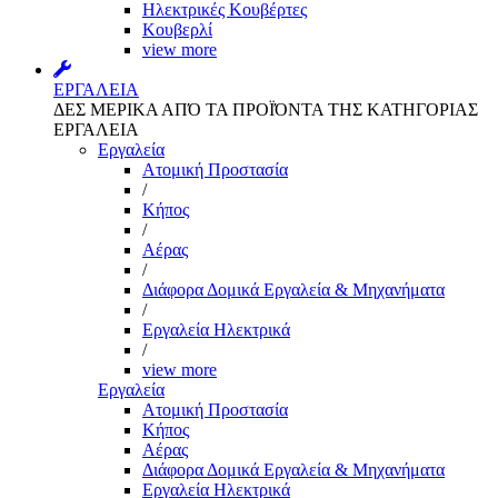
Ηλεκτρικές Κουβέρτες
Κουβερλί
view more
ΕΡΓΑΛΕΙΑ
ΔΕΣ ΜΕΡΙΚΑ ΑΠΌ ΤΑ ΠΡΟΪΌΝΤΑ ΤΗΣ ΚΑΤΗΓΟΡΙΑΣ
ΕΡΓΑΛΕΙΑ
Εργαλεία
Aτομική Προστασία
/
Kήπος
/
Αέρας
/
Διάφορα Δομικά Εργαλεία & Μηχανήματα
/
Εργαλεία Ηλεκτρικά
/
view more
Εργαλεία
Aτομική Προστασία
Kήπος
Αέρας
Διάφορα Δομικά Εργαλεία & Μηχανήματα
Εργαλεία Ηλεκτρικά