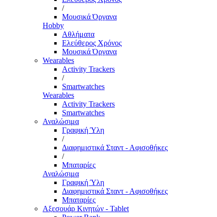
/
Μουσικά Όργανα
Hobby
Αθλήματα
Ελεύθερος Χρόνος
Μουσικά Όργανα
Wearables
Activity Trackers
/
Smartwatches
Wearables
Activity Trackers
Smartwatches
Αναλώσιμα
Γραφική Ύλη
/
Διαφημιστικά Σταντ - Αφισοθήκες
/
Μπαταρίες
Αναλώσιμα
Γραφική Ύλη
Διαφημιστικά Σταντ - Αφισοθήκες
Μπαταρίες
Αξεσουάρ Κινητών - Tablet