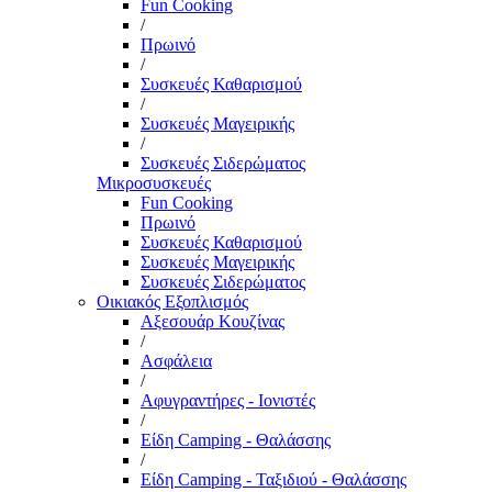
Fun Cooking
/
Πρωινό
/
Συσκευές Καθαρισμού
/
Συσκευές Μαγειρικής
/
Συσκευές Σιδερώματος
Μικροσυσκευές
Fun Cooking
Πρωινό
Συσκευές Καθαρισμού
Συσκευές Μαγειρικής
Συσκευές Σιδερώματος
Οικιακός Εξοπλισμός
Αξεσουάρ Κουζίνας
/
Ασφάλεια
/
Αφυγραντήρες - Ιονιστές
/
Είδη Camping - Θαλάσσης
/
Είδη Camping - Ταξιδιού - Θαλάσσης