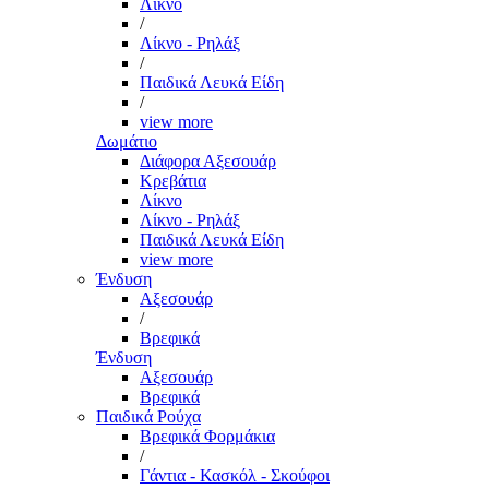
Λίκνο
/
Λίκνο - Ρηλάξ
/
Παιδικά Λευκά Είδη
/
view more
Δωμάτιο
Διάφορα Αξεσουάρ
Κρεβάτια
Λίκνο
Λίκνο - Ρηλάξ
Παιδικά Λευκά Είδη
view more
Ένδυση
Αξεσουάρ
/
Βρεφικά
Ένδυση
Αξεσουάρ
Βρεφικά
Παιδικά Ρούχα
Βρεφικά Φορμάκια
/
Γάντια - Κασκόλ - Σκούφοι