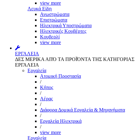
view more
Λευκά Είδη
Ανωστρώματα
Επιστρώματα
Ηλεκτρικά Υποστρώματα
Ηλεκτρικές Κουβέρτες
Κουβερλί
view more
ΕΡΓΑΛΕΙΑ
ΔΕΣ ΜΕΡΙΚΑ ΑΠΌ ΤΑ ΠΡΟΪΌΝΤΑ ΤΗΣ ΚΑΤΗΓΟΡΙΑΣ
ΕΡΓΑΛΕΙΑ
Εργαλεία
Aτομική Προστασία
/
Kήπος
/
Αέρας
/
Διάφορα Δομικά Εργαλεία & Μηχανήματα
/
Εργαλεία Ηλεκτρικά
/
view more
Εργαλεία