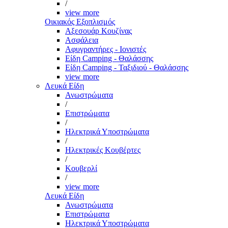
/
view more
Οικιακός Εξοπλισμός
Αξεσουάρ Κουζίνας
Ασφάλεια
Αφυγραντήρες - Ιονιστές
Είδη Camping - Θαλάσσης
Είδη Camping - Ταξιδιού - Θαλάσσης
view more
Λευκά Είδη
Ανωστρώματα
/
Επιστρώματα
/
Ηλεκτρικά Υποστρώματα
/
Ηλεκτρικές Κουβέρτες
/
Κουβερλί
/
view more
Λευκά Είδη
Ανωστρώματα
Επιστρώματα
Ηλεκτρικά Υποστρώματα