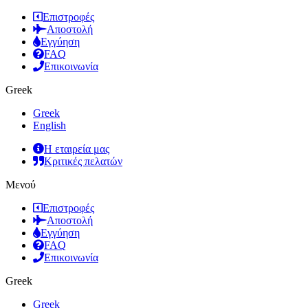
Επιστροφές
Αποστολή
Εγγύηση
FAQ
Επικοινωνία
Greek
Greek
English
Η εταιρεία μας
Κριτικές πελατών
Μενού
Επιστροφές
Αποστολή
Εγγύηση
FAQ
Επικοινωνία
Greek
Greek