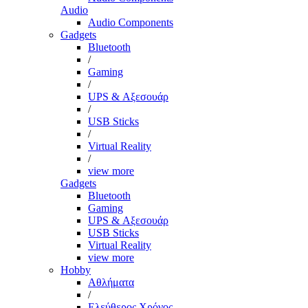
Audio
Audio Components
Gadgets
Bluetooth
/
Gaming
/
UPS & Αξεσουάρ
/
USB Sticks
/
Virtual Reality
/
view more
Gadgets
Bluetooth
Gaming
UPS & Αξεσουάρ
USB Sticks
Virtual Reality
view more
Hobby
Αθλήματα
/
Ελεύθερος Χρόνος