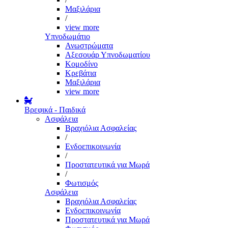
Μαξιλάρια
/
view more
Υπνοδωμάτιο
Ανωστρώματα
Αξεσουάρ Υπνοδωματίου
Κομοδίνο
Κρεβάτια
Μαξιλάρια
view more
Βρεφικά - Παιδικά
Ασφάλεια
Βραχιόλια Ασφαλείας
/
Ενδοεπικοινωνία
/
Προστατευτικά για Μωρά
/
Φωτισμός
Ασφάλεια
Βραχιόλια Ασφαλείας
Ενδοεπικοινωνία
Προστατευτικά για Μωρά