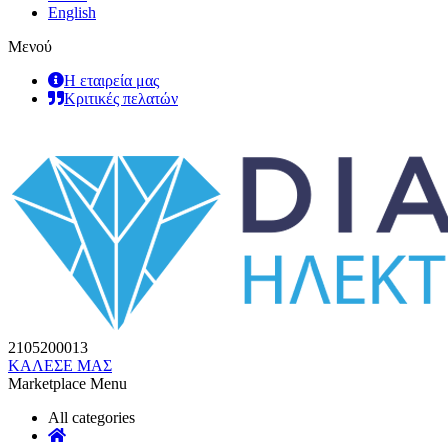
English
Μενού
Η εταιρεία μας
Κριτικές πελατών
2105200013
ΚΑΛΕΣΕ ΜΑΣ
Marketplace Menu
All categories