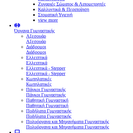
Ζυγαριές Σώματος & Λιπομετρητές
Καλλυντικά & Περιποίηση
Στοματική Υγιεινή
view more
Όργανα Γυμναστικής
Αξεσουάρ
Αξεσουάρ
Διάδρομοι
Διάδρομοι
Ελλειπτικά
Ελλειπτικά
Ελλειπτικά - Stepper
Ελλειπτικά - Stepper
Κωπηλατικές
Κωπηλατικές
Πάγκοι Γυμναστικής
Πάγκοι Γυμναστικής
Παθητική Γυμναστική
Παθητική Γυμναστική
Ποδήλατα Γυμναστικής
Ποδήλατα Γυμναστικής
Πολυόργανα και Μηχανήματα Γυμναστικής
Πολυόργανα και Μηχανήματα Γυμναστικής