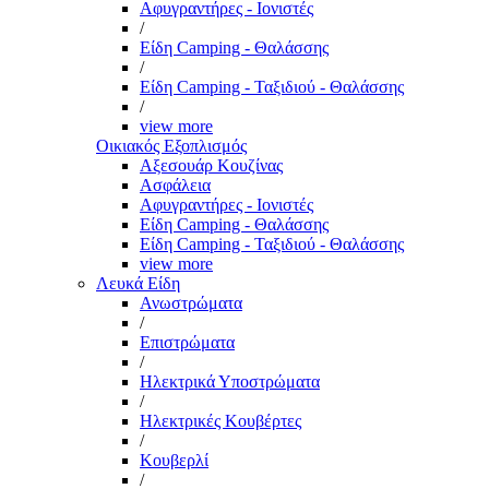
Αφυγραντήρες - Ιονιστές
/
Είδη Camping - Θαλάσσης
/
Είδη Camping - Ταξιδιού - Θαλάσσης
/
view more
Οικιακός Εξοπλισμός
Αξεσουάρ Κουζίνας
Ασφάλεια
Αφυγραντήρες - Ιονιστές
Είδη Camping - Θαλάσσης
Είδη Camping - Ταξιδιού - Θαλάσσης
view more
Λευκά Είδη
Ανωστρώματα
/
Επιστρώματα
/
Ηλεκτρικά Υποστρώματα
/
Ηλεκτρικές Κουβέρτες
/
Κουβερλί
/