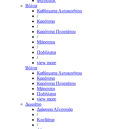
Φωτισμός
Βόλτα
Καθίσματα Αυτοκινήτου
/
Καρότσια
/
Καρότσια Περιπάτου
/
Μάρσιποι
/
Ποδήλατα
/
view more
Βόλτα
Καθίσματα Αυτοκινήτου
Καρότσια
Καρότσια Περιπάτου
Μάρσιποι
Ποδήλατα
view more
Δωμάτιο
Διάφορα Αξεσουάρ
/
Κρεβάτια
/