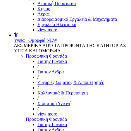
Aτομική Προστασία
Kήπος
Αέρας
Διάφορα Δομικά Εργαλεία & Μηχανήματα
Εργαλεία Ηλεκτρικά
view more
Υγεία - Ομορφιά
NEW
ΔΕΣ ΜΕΡΙΚΑ ΑΠΌ ΤΑ ΠΡΟΪΌΝΤΑ ΤΗΣ ΚΑΤΗΓΟΡΙΑΣ
ΥΓΕΙΑ ΚΑΙ ΟΜΟΡΦΙΑ
Προσωπική Φροντίδα
Για την Γυναίκα
/
Για τον Άνδρα
/
Ζυγαριές Σώματος & Λιπομετρητές
/
Καλλυντικά & Περιποίηση
/
Στοματική Υγιεινή
/
view more
Προσωπική Φροντίδα
Για την Γυναίκα
Για τον Άνδρα