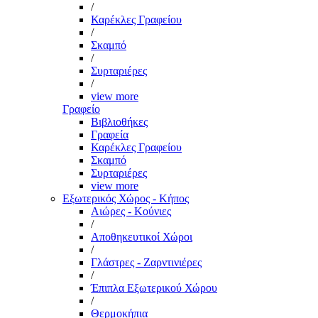
/
Καρέκλες Γραφείου
/
Σκαμπό
/
Συρταριέρες
/
view more
Γραφείο
Βιβλιοθήκες
Γραφεία
Καρέκλες Γραφείου
Σκαμπό
Συρταριέρες
view more
Εξωτερικός Χώρος - Κήπος
Αιώρες - Κούνιες
/
Αποθηκευτικοί Χώροι
/
Γλάστρες - Ζαρντινιέρες
/
Έπιπλα Εξωτερικού Χώρου
/
Θερμοκήπια