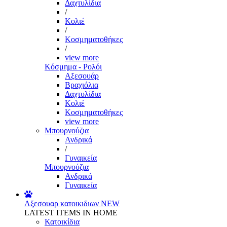
Δαχτυλίδια
/
Κολιέ
/
Κοσμηματοθήκες
/
view more
Κόσμημα - Ρολόι
Αξεσουάρ
Βραχιόλια
Δαχτυλίδια
Κολιέ
Κοσμηματοθήκες
view more
Μπουρνούζια
Ανδρικά
/
Γυναικεία
Μπουρνούζια
Ανδρικά
Γυναικεία
Αξεσουαρ κατοικιδιων
NEW
LATEST ITEMS IN HOME
Κατοικίδια