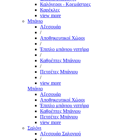
Καλόγεροι - Κρεμάστρες
Καρέκλες
view more
Μπάνιο
Αξεσουάρ
/
Αποθηκευτικοί Χώροι
/
Έπιπλο μπάνιου νιπτήρα
/
Καθρέπτες Μπάνιου
/
Πετσέτες Μπάνιου
/
view more
Μπάνιο
Αξεσουάρ
Αποθηκευτικοί Χώροι
Έπιπλο μπάνιου νιπτήρα
Καθρέπτες Μπάνιου
Πετσέτες Μπάνιου
view more
Σαλόνι
Αξεσουάρ Σαλονιού
/