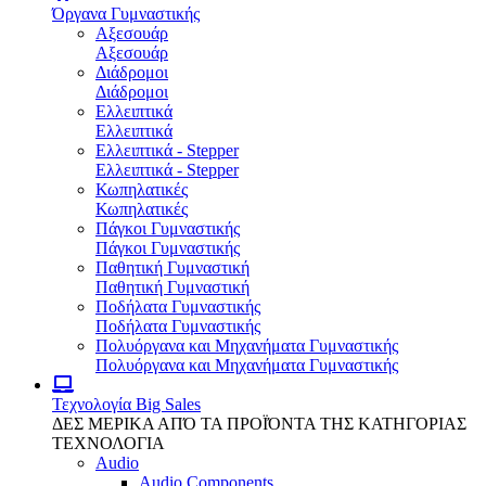
Όργανα Γυμναστικής
Αξεσουάρ
Αξεσουάρ
Διάδρομοι
Διάδρομοι
Ελλειπτικά
Ελλειπτικά
Ελλειπτικά - Stepper
Ελλειπτικά - Stepper
Κωπηλατικές
Κωπηλατικές
Πάγκοι Γυμναστικής
Πάγκοι Γυμναστικής
Παθητική Γυμναστική
Παθητική Γυμναστική
Ποδήλατα Γυμναστικής
Ποδήλατα Γυμναστικής
Πολυόργανα και Μηχανήματα Γυμναστικής
Πολυόργανα και Μηχανήματα Γυμναστικής
Τεχνολογία
Big Sales
ΔΕΣ ΜΕΡΙΚΑ ΑΠΌ ΤΑ ΠΡΟΪΌΝΤΑ ΤΗΣ ΚΑΤΗΓΟΡΙΑΣ
ΤΕΧΝΟΛΟΓΙΑ
Audio
Audio Components