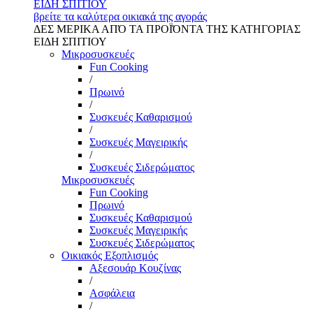
ΕΙΔΗ ΣΠΙΤΙΟΥ
βρείτε τα καλύτερα οικιακά της αγοράς
ΔΕΣ ΜΕΡΙΚΑ ΑΠΌ ΤΑ ΠΡΟΪΌΝΤΑ ΤΗΣ ΚΑΤΗΓΟΡΙΑΣ
ΕΙΔΗ ΣΠΙΤΙΟΥ
Μικροσυσκευές
Fun Cooking
/
Πρωινό
/
Συσκευές Καθαρισμού
/
Συσκευές Μαγειρικής
/
Συσκευές Σιδερώματος
Μικροσυσκευές
Fun Cooking
Πρωινό
Συσκευές Καθαρισμού
Συσκευές Μαγειρικής
Συσκευές Σιδερώματος
Οικιακός Εξοπλισμός
Αξεσουάρ Κουζίνας
/
Ασφάλεια
/