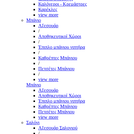
Καλόγεροι - Κρεμάστρες
Καρέκλες
view more
Μπάνιο
Αξεσουάρ
/
Αποθηκευτικοί Χώροι
/
Έπιπλο μπάνιου νιπτήρα
/
Καθρέπτες Μπάνιου
/
Πετσέτες Μπάνιου
/
view more
Μπάνιο
Αξεσουάρ
Αποθηκευτικοί Χώροι
Έπιπλο μπάνιου νιπτήρα
Καθρέπτες Μπάνιου
Πετσέτες Μπάνιου
view more
Σαλόνι
Αξεσουάρ Σαλονιού
/