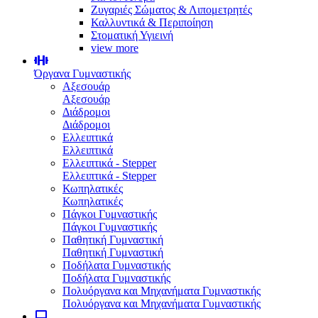
Ζυγαριές Σώματος & Λιπομετρητές
Καλλυντικά & Περιποίηση
Στοματική Υγιεινή
view more
Όργανα Γυμναστικής
Αξεσουάρ
Αξεσουάρ
Διάδρομοι
Διάδρομοι
Ελλειπτικά
Ελλειπτικά
Ελλειπτικά - Stepper
Ελλειπτικά - Stepper
Κωπηλατικές
Κωπηλατικές
Πάγκοι Γυμναστικής
Πάγκοι Γυμναστικής
Παθητική Γυμναστική
Παθητική Γυμναστική
Ποδήλατα Γυμναστικής
Ποδήλατα Γυμναστικής
Πολυόργανα και Μηχανήματα Γυμναστικής
Πολυόργανα και Μηχανήματα Γυμναστικής