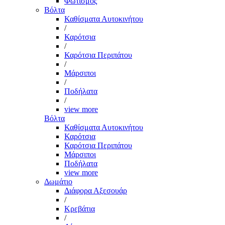
Φωτισμός
Βόλτα
Καθίσματα Αυτοκινήτου
/
Καρότσια
/
Καρότσια Περιπάτου
/
Μάρσιποι
/
Ποδήλατα
/
view more
Βόλτα
Καθίσματα Αυτοκινήτου
Καρότσια
Καρότσια Περιπάτου
Μάρσιποι
Ποδήλατα
view more
Δωμάτιο
Διάφορα Αξεσουάρ
/
Κρεβάτια
/