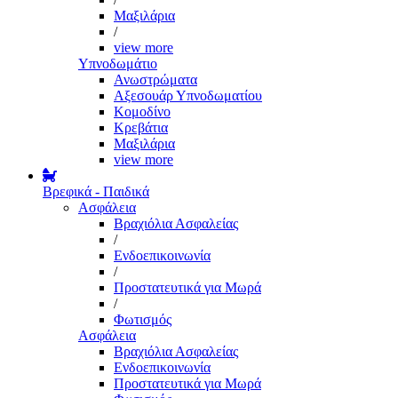
Μαξιλάρια
/
view more
Υπνοδωμάτιο
Ανωστρώματα
Αξεσουάρ Υπνοδωματίου
Κομοδίνο
Κρεβάτια
Μαξιλάρια
view more
Βρεφικά - Παιδικά
Ασφάλεια
Βραχιόλια Ασφαλείας
/
Ενδοεπικοινωνία
/
Προστατευτικά για Μωρά
/
Φωτισμός
Ασφάλεια
Βραχιόλια Ασφαλείας
Ενδοεπικοινωνία
Προστατευτικά για Μωρά