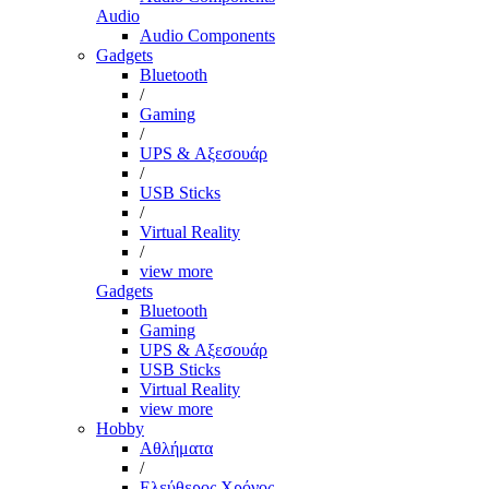
Audio
Audio Components
Gadgets
Bluetooth
/
Gaming
/
UPS & Αξεσουάρ
/
USB Sticks
/
Virtual Reality
/
view more
Gadgets
Bluetooth
Gaming
UPS & Αξεσουάρ
USB Sticks
Virtual Reality
view more
Hobby
Αθλήματα
/
Ελεύθερος Χρόνος