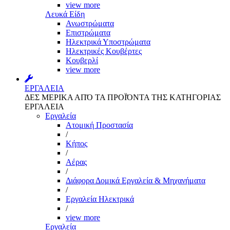
view more
Λευκά Είδη
Ανωστρώματα
Επιστρώματα
Ηλεκτρικά Υποστρώματα
Ηλεκτρικές Κουβέρτες
Κουβερλί
view more
ΕΡΓΑΛΕΙΑ
ΔΕΣ ΜΕΡΙΚΑ ΑΠΌ ΤΑ ΠΡΟΪΌΝΤΑ ΤΗΣ ΚΑΤΗΓΟΡΙΑΣ
ΕΡΓΑΛΕΙΑ
Εργαλεία
Aτομική Προστασία
/
Kήπος
/
Αέρας
/
Διάφορα Δομικά Εργαλεία & Μηχανήματα
/
Εργαλεία Ηλεκτρικά
/
view more
Εργαλεία