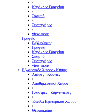
/
Καρέκλες Γραφείου
/
Σκαμπό
/
Συρταριέρες
/
view more
Γραφείο
Βιβλιοθήκες
Γραφεία
Καρέκλες Γραφείου
Σκαμπό
Συρταριέρες
view more
Εξωτερικός Χώρος - Κήπος
Αιώρες - Κούνιες
/
Αποθηκευτικοί Χώροι
/
Γλάστρες - Ζαρντινιέρες
/
Έπιπλα Εξωτερικού Χώρου
/
Θερμοκήπια