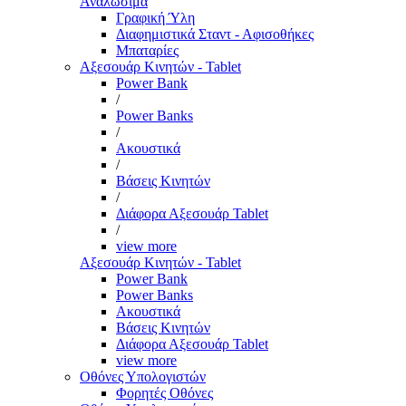
Αναλώσιμα
Γραφική Ύλη
Διαφημιστικά Σταντ - Αφισοθήκες
Μπαταρίες
Αξεσουάρ Κινητών - Tablet
Power Bank
/
Power Banks
/
Ακουστικά
/
Βάσεις Κινητών
/
Διάφορα Αξεσουάρ Tablet
/
view more
Αξεσουάρ Κινητών - Tablet
Power Bank
Power Banks
Ακουστικά
Βάσεις Κινητών
Διάφορα Αξεσουάρ Tablet
view more
Οθόνες Υπολογιστών
Φορητές Οθόνες