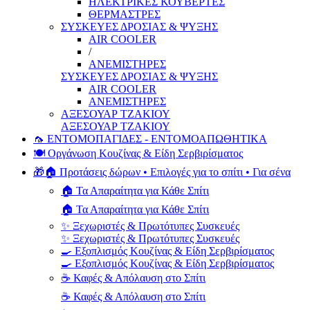
ΗΛΕΚΤΡΙΚΕΣ ΚΟΥΒΕΡΤΕΣ
ΘΕΡΜΑΣΤΡΕΣ
ΣΥΣΚΕΥΕΣ ΔΡΟΣΙΑΣ & ΨΥΞΗΣ
AIR COOLER
/
ΑΝΕΜΙΣΤΗΡΕΣ
ΣΥΣΚΕΥΕΣ ΔΡΟΣΙΑΣ & ΨΥΞΗΣ
AIR COOLER
ΑΝΕΜΙΣΤΗΡΕΣ
ΑΞΕΣΟΥΑΡ ΤΖΑΚΙΟΥ
ΑΞΕΣΟΥΑΡ ΤΖΑΚΙΟΥ
🦟 ΕΝΤΟΜΟΠΑΓΙΔΕΣ - ΕΝΤΟΜΟΑΠΩΘΗΤΙΚΑ
🍽️ Οργάνωση Κουζίνας & Είδη Σερβιρίσματος
🎁🏠 Προτάσεις δώρων • Επιλογές για το σπίτι • Για σένα
🏠 Τα Απαραίτητα για Κάθε Σπίτι
🏠 Τα Απαραίτητα για Κάθε Σπίτι
✨ Ξεχωριστές & Πρωτότυπες Συσκευές
✨ Ξεχωριστές & Πρωτότυπες Συσκευές
🍳 Εξοπλισμός Κουζίνας & Είδη Σερβιρίσματος
🍳 Εξοπλισμός Κουζίνας & Είδη Σερβιρίσματος
☕ Καφές & Απόλαυση στο Σπίτι
☕ Καφές & Απόλαυση στο Σπίτι