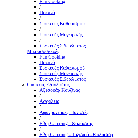
Fun Cooking
/
Πρωινό
/
Συσκευές Καθαρισμού
/
Συσκευές Μαγειρικής
/
Συσκευές Σιδερώματος
Μικροσυσκευές
Fun Cooking
Πρωινό
Συσκευές Καθαρισμού
Συσκευές Μαγειρικής
Συσκευές Σιδερώματος
Οικιακός Εξοπλισμός
Αξεσουάρ Κουζίνας
/
Ασφάλεια
/
Αφυγραντήρες - Ιονιστές
/
Είδη Camping - Θαλάσσης
/
Είδη Camping - Ταξιδιού - Θαλάσσης