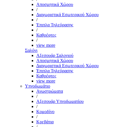
Αποσμητικά Χώρου
/
Διαχωριστικά Εσωτερικού Χώρου
/
Έπιπλα Τηλεόρασης
/
Καθρέφτες
/
view more
Σαλόνι
Αξεσουάρ Σαλονιού
Αποσμητικά Χώρου
Διαχωριστικά Εσωτερικού Χώρου
Έπιπλα Τηλεόρασης
Καθρέφτες
view more
Υπνοδωμάτιο
Ανωστρώματα
/
Αξεσουάρ Υπνοδωματίου
/
Κομοδίνο
/
Κρεβάτια
/