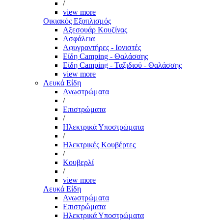
/
view more
Οικιακός Εξοπλισμός
Αξεσουάρ Κουζίνας
Ασφάλεια
Αφυγραντήρες - Ιονιστές
Είδη Camping - Θαλάσσης
Είδη Camping - Ταξιδιού - Θαλάσσης
view more
Λευκά Είδη
Ανωστρώματα
/
Επιστρώματα
/
Ηλεκτρικά Υποστρώματα
/
Ηλεκτρικές Κουβέρτες
/
Κουβερλί
/
view more
Λευκά Είδη
Ανωστρώματα
Επιστρώματα
Ηλεκτρικά Υποστρώματα