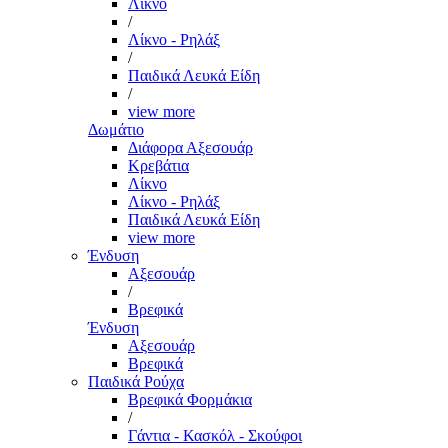
Λίκνο
/
Λίκνο - Ρηλάξ
/
Παιδικά Λευκά Είδη
/
view more
Δωμάτιο
Διάφορα Αξεσουάρ
Κρεβάτια
Λίκνο
Λίκνο - Ρηλάξ
Παιδικά Λευκά Είδη
view more
Ένδυση
Αξεσουάρ
/
Βρεφικά
Ένδυση
Αξεσουάρ
Βρεφικά
Παιδικά Ρούχα
Βρεφικά Φορμάκια
/
Γάντια - Κασκόλ - Σκούφοι