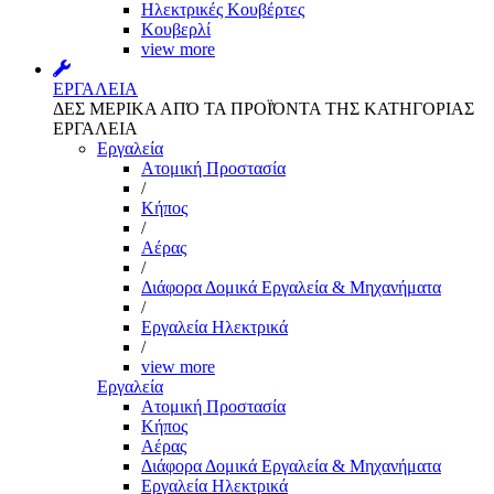
Ηλεκτρικές Κουβέρτες
Κουβερλί
view more
ΕΡΓΑΛΕΙΑ
ΔΕΣ ΜΕΡΙΚΑ ΑΠΌ ΤΑ ΠΡΟΪΌΝΤΑ ΤΗΣ ΚΑΤΗΓΟΡΙΑΣ
ΕΡΓΑΛΕΙΑ
Εργαλεία
Aτομική Προστασία
/
Kήπος
/
Αέρας
/
Διάφορα Δομικά Εργαλεία & Μηχανήματα
/
Εργαλεία Ηλεκτρικά
/
view more
Εργαλεία
Aτομική Προστασία
Kήπος
Αέρας
Διάφορα Δομικά Εργαλεία & Μηχανήματα
Εργαλεία Ηλεκτρικά