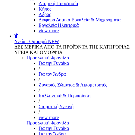
Aτομική Προστασία
Kήπος
Αέρας
Διάφορα Δομικά Εργαλεία & Μηχανήματα
Εργαλεία Ηλεκτρικά
view more
Υγεία - Ομορφιά
NEW
ΔΕΣ ΜΕΡΙΚΑ ΑΠΌ ΤΑ ΠΡΟΪΌΝΤΑ ΤΗΣ ΚΑΤΗΓΟΡΙΑΣ
ΥΓΕΙΑ ΚΑΙ ΟΜΟΡΦΙΑ
Προσωπική Φροντίδα
Για την Γυναίκα
/
Για τον Άνδρα
/
Ζυγαριές Σώματος & Λιπομετρητές
/
Καλλυντικά & Περιποίηση
/
Στοματική Υγιεινή
/
view more
Προσωπική Φροντίδα
Για την Γυναίκα
Για τον Άνδρα