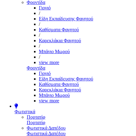
Φροντίδα
Γιογιό
/
Είδη Εκπαίδευσης Φαγητού
/
Καθίσματα Φαγητού
/
Καρεκλάκια Φαγητού
/
Μπάνιο Μωρού
/
view more
Φροντίδα
Γιογιό
Είδη Εκπαίδευσης Φαγητού
Καθίσματα Φαγητού
Καρεκλάκια Φαγητού
Μπάνιο Μωρού
view more
Φωτιστικά
Πορτατίφ
Πορτατίφ
Φωτιστικά Δαπέδου
Φωτιστικά Δαπέδου