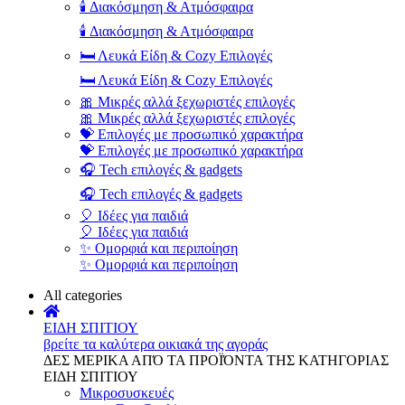
🕯️ Διακόσμηση & Ατμόσφαιρα
🕯️ Διακόσμηση & Ατμόσφαιρα
🛏️ Λευκά Είδη & Cozy Επιλογές
🛏️ Λευκά Είδη & Cozy Επιλογές
🎀 Μικρές αλλά ξεχωριστές επιλογές
🎀 Μικρές αλλά ξεχωριστές επιλογές
💝 Επιλογές με προσωπικό χαρακτήρα
💝 Επιλογές με προσωπικό χαρακτήρα
🎧 Tech επιλογές & gadgets
🎧 Tech επιλογές & gadgets
🎈 Ιδέες για παιδιά
🎈 Ιδέες για παιδιά
✨ Ομορφιά και περιποίηση
✨ Ομορφιά και περιποίηση
All categories
ΕΙΔΗ ΣΠΙΤΙΟΥ
βρείτε τα καλύτερα οικιακά της αγοράς
ΔΕΣ ΜΕΡΙΚΑ ΑΠΌ ΤΑ ΠΡΟΪΌΝΤΑ ΤΗΣ ΚΑΤΗΓΟΡΙΑΣ
ΕΙΔΗ ΣΠΙΤΙΟΥ
Μικροσυσκευές