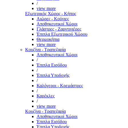
/
view more
Εξωτερικός Χώρος - Κήπος
Αιώρες - Κούνιες
Αποθηκευτικοί Χώροι
Γλάστρες - Ζαρντινιέρες
Έπιπλα Εξωτερικού Χώρου
Θερμοκήπια
view more
Κουζίνα - Τραπεζαρία
Αποθηκευτικοί Χώροι
/
Έπιπλα Εισόδου
/
Έπιπλα Υποδοχής
/
Καλόγεροι - Κρεμάστρες
/
Καρέκλες
/
view more
Κουζίνα - Τραπεζαρία
Αποθηκευτικοί Χώροι
Έπιπλα Εισόδου
Έπιπλα Υποδοχής