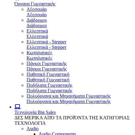
Όργανα Γυμναστικής
Αξεσουάρ
Αξεσουάρ
Διάδρομοι
Διάδρομοι
Ελλειπτικά
Ελλειπτικά
Ελλειπτικά - Stepper
Ελλειπτικά - Stepper
Κωπηλατικές
Κωπηλατικές
Πάγκοι Γυμναστικής
Πάγκοι Γυμναστικής
Παθητική Γυμναστική
Παθητική Γυμναστική
Ποδήλατα Γυμναστικής
Ποδήλατα Γυμναστικής
Πολυόργανα και Μηχανήματα Γυμναστικής
Πολυόργανα και Μηχανήματα Γυμναστικής
Τεχνολογία
Big Sales
ΔΕΣ ΜΕΡΙΚΑ ΑΠΌ ΤΑ ΠΡΟΪΌΝΤΑ ΤΗΣ ΚΑΤΗΓΟΡΙΑΣ
ΤΕΧΝΟΛΟΓΙΑ
Audio
Audio Components