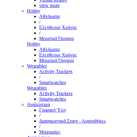
view more
Hobby
Αθλήματα
/
Ελεύθερος Χρόνος
/
Μουσικά Όργανα
Hobby
Αθλήματα
Ελεύθερος Χρόνος
Μουσικά Όργανα
Wearables
Activity Trackers
/
Smartwatches
Wearables
Activity Trackers
Smartwatches
Αναλώσιμα
Γραφική Ύλη
/
Διαφημιστικά Σταντ - Αφισοθήκες
/
Μπαταρίες