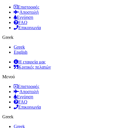
Επιστροφές
Αποστολή
Εγγύηση
FAQ
Επικοινωνία
Greek
Greek
English
Η εταιρεία μας
Κριτικές πελατών
Μενού
Επιστροφές
Αποστολή
Εγγύηση
FAQ
Επικοινωνία
Greek
Greek