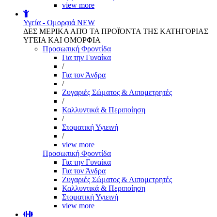
view more
Υγεία - Ομορφιά
NEW
ΔΕΣ ΜΕΡΙΚΑ ΑΠΌ ΤΑ ΠΡΟΪΌΝΤΑ ΤΗΣ ΚΑΤΗΓΟΡΙΑΣ
ΥΓΕΙΑ ΚΑΙ ΟΜΟΡΦΙΑ
Προσωπική Φροντίδα
Για την Γυναίκα
/
Για τον Άνδρα
/
Ζυγαριές Σώματος & Λιπομετρητές
/
Καλλυντικά & Περιποίηση
/
Στοματική Υγιεινή
/
view more
Προσωπική Φροντίδα
Για την Γυναίκα
Για τον Άνδρα
Ζυγαριές Σώματος & Λιπομετρητές
Καλλυντικά & Περιποίηση
Στοματική Υγιεινή
view more