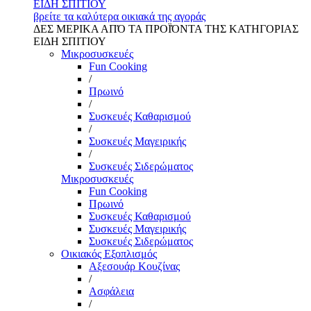
ΕΙΔΗ ΣΠΙΤΙΟΥ
βρείτε τα καλύτερα οικιακά της αγοράς
ΔΕΣ ΜΕΡΙΚΑ ΑΠΌ ΤΑ ΠΡΟΪΌΝΤΑ ΤΗΣ ΚΑΤΗΓΟΡΙΑΣ
ΕΙΔΗ ΣΠΙΤΙΟΥ
Μικροσυσκευές
Fun Cooking
/
Πρωινό
/
Συσκευές Καθαρισμού
/
Συσκευές Μαγειρικής
/
Συσκευές Σιδερώματος
Μικροσυσκευές
Fun Cooking
Πρωινό
Συσκευές Καθαρισμού
Συσκευές Μαγειρικής
Συσκευές Σιδερώματος
Οικιακός Εξοπλισμός
Αξεσουάρ Κουζίνας
/
Ασφάλεια
/