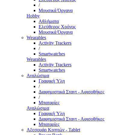
/
Μουσικά Όργανα
Hobby
Αθλήματα
Ελεύθερος Χρόνος
Μουσικά Όργανα
Wearables
Activity Trackers
/
Smartwatches
Wearables
Activity Trackers
Smartwatches
Αναλώσιμα
Γραφική Ύλη
/
Διαφημιστικά Σταντ - Αφισοθήκες
/
Μπαταρίες
Αναλώσιμα
Γραφική Ύλη
Διαφημιστικά Σταντ - Αφισοθήκες
Μπαταρίες
Αξεσουάρ Κινητών - Tablet