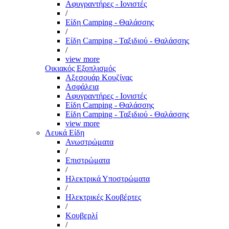
Αφυγραντήρες - Ιονιστές
/
Είδη Camping - Θαλάσσης
/
Είδη Camping - Ταξιδιού - Θαλάσσης
/
view more
Οικιακός Εξοπλισμός
Αξεσουάρ Κουζίνας
Ασφάλεια
Αφυγραντήρες - Ιονιστές
Είδη Camping - Θαλάσσης
Είδη Camping - Ταξιδιού - Θαλάσσης
view more
Λευκά Είδη
Ανωστρώματα
/
Επιστρώματα
/
Ηλεκτρικά Υποστρώματα
/
Ηλεκτρικές Κουβέρτες
/
Κουβερλί
/