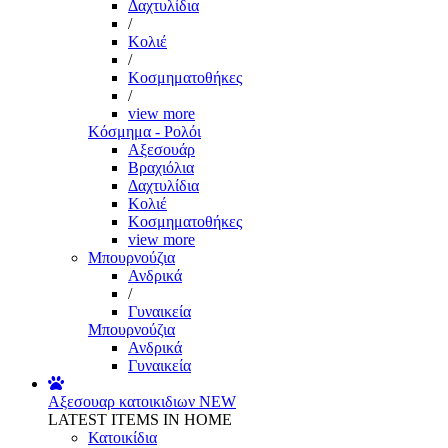
Δαχτυλίδια
/
Κολιέ
/
Κοσμηματοθήκες
/
view more
Κόσμημα - Ρολόι
Αξεσουάρ
Βραχιόλια
Δαχτυλίδια
Κολιέ
Κοσμηματοθήκες
view more
Μπουρνούζια
Ανδρικά
/
Γυναικεία
Μπουρνούζια
Ανδρικά
Γυναικεία
Αξεσουαρ κατοικιδιων
NEW
LATEST ITEMS IN HOME
Κατοικίδια