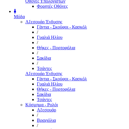
Οθόνες Υπολογιστών
Φορητές Οθόνες
Μόδα
Αξεσουάρ Ένδυσης
Γάντια - Σκούφοι - Κασκόλ
/
Γυαλιά Ηλίου
/
Θήκες - Πορτοφόλια
/
Σακίδια
/
Τσάντες
Αξεσουάρ Ένδυσης
Γάντια - Σκούφοι - Κασκόλ
Γυαλιά Ηλίου
Θήκες - Πορτοφόλια
Σακίδια
Τσάντες
Κόσμημα - Ρολόι
Αξεσουάρ
/
Βραχιόλια
/