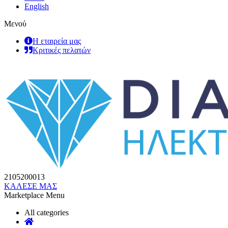
English
Μενού
Η εταιρεία μας
Κριτικές πελατών
2105200013
ΚΑΛΕΣΕ ΜΑΣ
Marketplace Menu
All categories