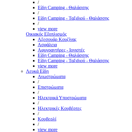
/
Είδη Camping - Θαλάσσης
/
Είδη Camping - Ταξιδιού - Θαλάσσης
/
view more
Οικιακός Εξοπλισμός
Αξεσουάρ Κουζίνας
Ασφάλεια
Αφυγραντήρες - Ιονιστές
Είδη Camping - Θαλάσσης
Είδη Camping - Ταξιδιού - Θαλάσσης
view more
Λευκά Είδη
Ανωστρώματα
/
Επιστρώματα
/
Ηλεκτρικά Υποστρώματα
/
Ηλεκτρικές Κουβέρτες
/
Κουβερλί
/
view more