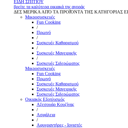
ΕΙΔΗ ΣΠΙΤΙΟΥ
βρείτε τα καλύτερα οικιακά της αγοράς
ΔΕΣ ΜΕΡΙΚΑ ΑΠΌ ΤΑ ΠΡΟΪΌΝΤΑ ΤΗΣ ΚΑΤΗΓΟΡΙΑΣ Ε
Μικροσυσκευές
Fun Cooking
/
Πρωινό
/
Συσκευές Καθαρισμού
/
Συσκευές Μαγειρικής
/
Συσκευές Σιδερώματος
Μικροσυσκευές
Fun Cooking
Πρωινό
Συσκευές Καθαρισμού
Συσκευές Μαγειρικής
Συσκευές Σιδερώματος
Οικιακός Εξοπλισμός
Αξεσουάρ Κουζίνας
/
Ασφάλεια
/
Αφυγραντήρες - Ιονιστές