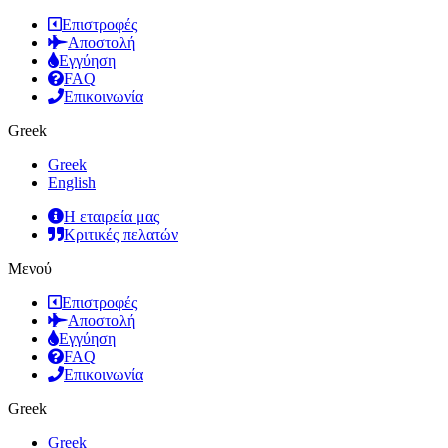
Επιστροφές
Αποστολή
Εγγύηση
FAQ
Επικοινωνία
Greek
Greek
English
Η εταιρεία μας
Κριτικές πελατών
Μενού
Επιστροφές
Αποστολή
Εγγύηση
FAQ
Επικοινωνία
Greek
Greek