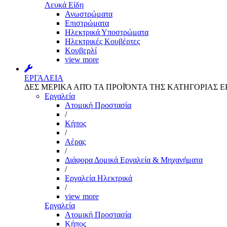
Λευκά Είδη
Ανωστρώματα
Επιστρώματα
Ηλεκτρικά Υποστρώματα
Ηλεκτρικές Κουβέρτες
Κουβερλί
view more
ΕΡΓΑΛΕΙΑ
ΔΕΣ ΜΕΡΙΚΑ ΑΠΌ ΤΑ ΠΡΟΪΌΝΤΑ ΤΗΣ ΚΑΤΗΓΟΡΙΑΣ Ε
Εργαλεία
Aτομική Προστασία
/
Kήπος
/
Αέρας
/
Διάφορα Δομικά Εργαλεία & Μηχανήματα
/
Εργαλεία Ηλεκτρικά
/
view more
Εργαλεία
Aτομική Προστασία
Kήπος