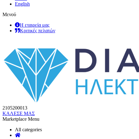
English
Μενού
Η εταιρεία μας
Κριτικές πελατών
2105200013
ΚΑΛΕΣΕ ΜΑΣ
Marketplace Menu
All categories