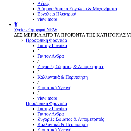
Αέρας
Διάφορα Δομικά Εργαλεία & Μηχανήματα
Εργαλεία Ηλεκτρικά
view more
Υγεία - Ομορφιά
NEW
ΔΕΣ ΜΕΡΙΚΑ ΑΠΌ ΤΑ ΠΡΟΪΌΝΤΑ ΤΗΣ ΚΑΤΗΓΟΡΙΑΣ Υ
Προσωπική Φροντίδα
Για την Γυναίκα
/
Για τον Άνδρα
/
Ζυγαριές Σώματος & Λιπομετρητές
/
Καλλυντικά & Περιποίηση
/
Στοματική Υγιεινή
/
view more
Προσωπική Φροντίδα
Για την Γυναίκα
Για τον Άνδρα
Ζυγαριές Σώματος & Λιπομετρητές
Καλλυντικά & Περιποίηση
Στοματική Υγιεινή