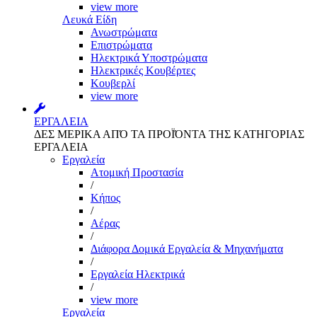
view more
Λευκά Είδη
Ανωστρώματα
Επιστρώματα
Ηλεκτρικά Υποστρώματα
Ηλεκτρικές Κουβέρτες
Κουβερλί
view more
ΕΡΓΑΛΕΙΑ
ΔΕΣ ΜΕΡΙΚΑ ΑΠΌ ΤΑ ΠΡΟΪΌΝΤΑ ΤΗΣ ΚΑΤΗΓΟΡΙΑΣ
ΕΡΓΑΛΕΙΑ
Εργαλεία
Aτομική Προστασία
/
Kήπος
/
Αέρας
/
Διάφορα Δομικά Εργαλεία & Μηχανήματα
/
Εργαλεία Ηλεκτρικά
/
view more
Εργαλεία