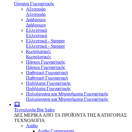
Όργανα Γυμναστικής
Αξεσουάρ
Αξεσουάρ
Διάδρομοι
Διάδρομοι
Ελλειπτικά
Ελλειπτικά
Ελλειπτικά - Stepper
Ελλειπτικά - Stepper
Κωπηλατικές
Κωπηλατικές
Πάγκοι Γυμναστικής
Πάγκοι Γυμναστικής
Παθητική Γυμναστική
Παθητική Γυμναστική
Ποδήλατα Γυμναστικής
Ποδήλατα Γυμναστικής
Πολυόργανα και Μηχανήματα Γυμναστικής
Πολυόργανα και Μηχανήματα Γυμναστικής
Τεχνολογία
Big Sales
ΔΕΣ ΜΕΡΙΚΑ ΑΠΌ ΤΑ ΠΡΟΪΌΝΤΑ ΤΗΣ ΚΑΤΗΓΟΡΙΑΣ
ΤΕΧΝΟΛΟΓΙΑ
Audio
Audio Components