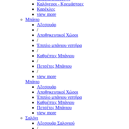
Καλόγεροι - Κρεμάστρες
Καρέκλες
view more
Μπάνιο
Αξεσουάρ
/
Αποθηκευτικοί Χώροι
/
Έπιπλο μπάνιου νιπτήρα
/
Καθρέπτες Μπάνιου
/
Πετσέτες Μπάνιου
/
view more
Μπάνιο
Αξεσουάρ
Αποθηκευτικοί Χώροι
Έπιπλο μπάνιου νιπτήρα
Καθρέπτες Μπάνιου
Πετσέτες Μπάνιου
view more
Σαλόνι
Αξεσουάρ Σαλονιού
/