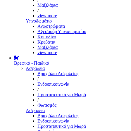
Μαξιλάρια
/
view more
Υπνοδωμάτιο
Ανωστρώματα
Αξεσουάρ Υπνοδωματίου
Κομοδίνο
Κρεβάτια
Μαξιλάρια
view more
Βρεφικά - Παιδικά
Ασφάλεια
Βραχιόλια Ασφαλείας
/
Ενδοεπικοινωνία
/
Προστατευτικά για Μωρά
/
Φωτισμός
Ασφάλεια
Βραχιόλια Ασφαλείας
Ενδοεπικοινωνία
Προστατευτικά για Μωρά