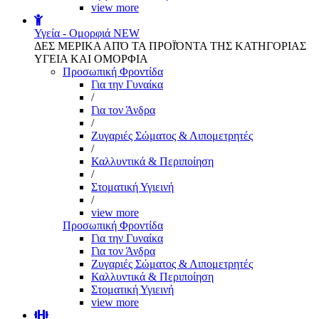
view more
Υγεία - Ομορφιά
NEW
ΔΕΣ ΜΕΡΙΚΑ ΑΠΌ ΤΑ ΠΡΟΪΌΝΤΑ ΤΗΣ ΚΑΤΗΓΟΡΙΑΣ
ΥΓΕΙΑ ΚΑΙ ΟΜΟΡΦΙΑ
Προσωπική Φροντίδα
Για την Γυναίκα
/
Για τον Άνδρα
/
Ζυγαριές Σώματος & Λιπομετρητές
/
Καλλυντικά & Περιποίηση
/
Στοματική Υγιεινή
/
view more
Προσωπική Φροντίδα
Για την Γυναίκα
Για τον Άνδρα
Ζυγαριές Σώματος & Λιπομετρητές
Καλλυντικά & Περιποίηση
Στοματική Υγιεινή
view more