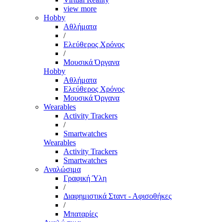
view more
Hobby
Αθλήματα
/
Ελεύθερος Χρόνος
/
Μουσικά Όργανα
Hobby
Αθλήματα
Ελεύθερος Χρόνος
Μουσικά Όργανα
Wearables
Activity Trackers
/
Smartwatches
Wearables
Activity Trackers
Smartwatches
Αναλώσιμα
Γραφική Ύλη
/
Διαφημιστικά Σταντ - Αφισοθήκες
/
Μπαταρίες