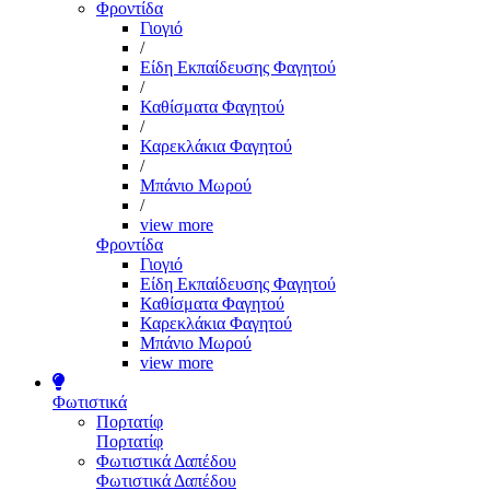
Φροντίδα
Γιογιό
/
Είδη Εκπαίδευσης Φαγητού
/
Καθίσματα Φαγητού
/
Καρεκλάκια Φαγητού
/
Μπάνιο Μωρού
/
view more
Φροντίδα
Γιογιό
Είδη Εκπαίδευσης Φαγητού
Καθίσματα Φαγητού
Καρεκλάκια Φαγητού
Μπάνιο Μωρού
view more
Φωτιστικά
Πορτατίφ
Πορτατίφ
Φωτιστικά Δαπέδου
Φωτιστικά Δαπέδου