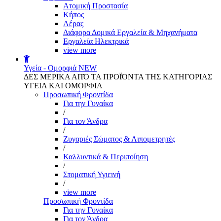
Aτομική Προστασία
Kήπος
Αέρας
Διάφορα Δομικά Εργαλεία & Μηχανήματα
Εργαλεία Ηλεκτρικά
view more
Υγεία - Ομορφιά
NEW
ΔΕΣ ΜΕΡΙΚΑ ΑΠΌ ΤΑ ΠΡΟΪΌΝΤΑ ΤΗΣ ΚΑΤΗΓΟΡΙΑΣ
ΥΓΕΙΑ ΚΑΙ ΟΜΟΡΦΙΑ
Προσωπική Φροντίδα
Για την Γυναίκα
/
Για τον Άνδρα
/
Ζυγαριές Σώματος & Λιπομετρητές
/
Καλλυντικά & Περιποίηση
/
Στοματική Υγιεινή
/
view more
Προσωπική Φροντίδα
Για την Γυναίκα
Για τον Άνδρα