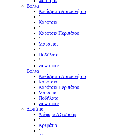
Φωτισμός
Βόλτα
Καθίσματα Αυτοκινήτου
/
Καρότσια
/
Καρότσια Περιπάτου
/
Μάρσιποι
/
Ποδήλατα
/
view more
Βόλτα
Καθίσματα Αυτοκινήτου
Καρότσια
Καρότσια Περιπάτου
Μάρσιποι
Ποδήλατα
view more
Δωμάτιο
Διάφορα Αξεσουάρ
/
Κρεβάτια
/