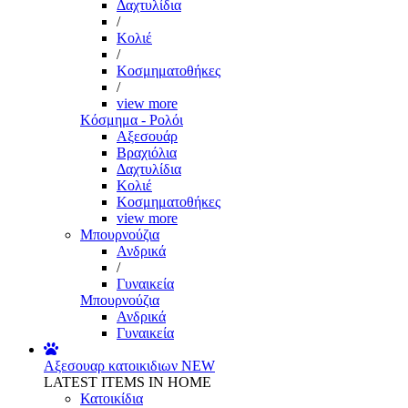
Δαχτυλίδια
/
Κολιέ
/
Κοσμηματοθήκες
/
view more
Κόσμημα - Ρολόι
Αξεσουάρ
Βραχιόλια
Δαχτυλίδια
Κολιέ
Κοσμηματοθήκες
view more
Μπουρνούζια
Ανδρικά
/
Γυναικεία
Μπουρνούζια
Ανδρικά
Γυναικεία
Αξεσουαρ κατοικιδιων
NEW
LATEST ITEMS IN HOME
Κατοικίδια