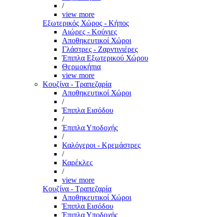
/
view more
Εξωτερικός Χώρος - Κήπος
Αιώρες - Κούνιες
Αποθηκευτικοί Χώροι
Γλάστρες - Ζαρντινιέρες
Έπιπλα Εξωτερικού Χώρου
Θερμοκήπια
view more
Κουζίνα - Τραπεζαρία
Αποθηκευτικοί Χώροι
/
Έπιπλα Εισόδου
/
Έπιπλα Υποδοχής
/
Καλόγεροι - Κρεμάστρες
/
Καρέκλες
/
view more
Κουζίνα - Τραπεζαρία
Αποθηκευτικοί Χώροι
Έπιπλα Εισόδου
Έπιπλα Υποδοχής