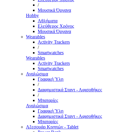
/
Μουσικά Όργανα
Hobby
Αθλήματα
Ελεύθερος Χρόνος
Μουσικά Όργανα
Wearables
Activity Trackers
/
Smartwatches
Wearables
Activity Trackers
Smartwatches
Αναλώσιμα
Γραφική Ύλη
/
Διαφημιστικά Σταντ - Αφισοθήκες
/
Μπαταρίες
Αναλώσιμα
Γραφική Ύλη
Διαφημιστικά Σταντ - Αφισοθήκες
Μπαταρίες
Αξεσουάρ Κινητών - Tablet