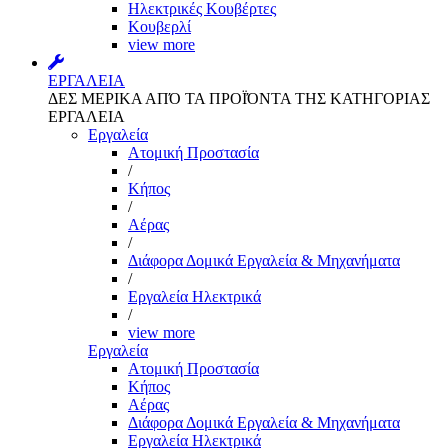
Ηλεκτρικές Κουβέρτες
Κουβερλί
view more
ΕΡΓΑΛΕΙΑ
ΔΕΣ ΜΕΡΙΚΑ ΑΠΌ ΤΑ ΠΡΟΪΌΝΤΑ ΤΗΣ ΚΑΤΗΓΟΡΙΑΣ
ΕΡΓΑΛΕΙΑ
Εργαλεία
Aτομική Προστασία
/
Kήπος
/
Αέρας
/
Διάφορα Δομικά Εργαλεία & Μηχανήματα
/
Εργαλεία Ηλεκτρικά
/
view more
Εργαλεία
Aτομική Προστασία
Kήπος
Αέρας
Διάφορα Δομικά Εργαλεία & Μηχανήματα
Εργαλεία Ηλεκτρικά