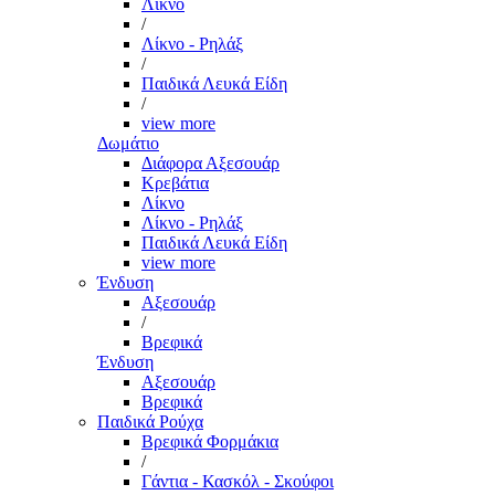
Λίκνο
/
Λίκνο - Ρηλάξ
/
Παιδικά Λευκά Είδη
/
view more
Δωμάτιο
Διάφορα Αξεσουάρ
Κρεβάτια
Λίκνο
Λίκνο - Ρηλάξ
Παιδικά Λευκά Είδη
view more
Ένδυση
Αξεσουάρ
/
Βρεφικά
Ένδυση
Αξεσουάρ
Βρεφικά
Παιδικά Ρούχα
Βρεφικά Φορμάκια
/
Γάντια - Κασκόλ - Σκούφοι