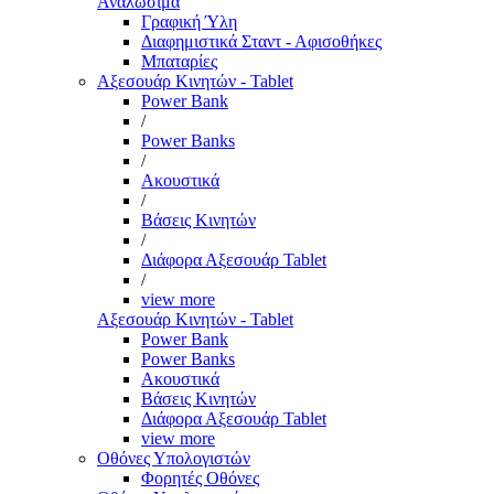
Αναλώσιμα
Γραφική Ύλη
Διαφημιστικά Σταντ - Αφισοθήκες
Μπαταρίες
Αξεσουάρ Κινητών - Tablet
Power Bank
/
Power Banks
/
Ακουστικά
/
Βάσεις Κινητών
/
Διάφορα Αξεσουάρ Tablet
/
view more
Αξεσουάρ Κινητών - Tablet
Power Bank
Power Banks
Ακουστικά
Βάσεις Κινητών
Διάφορα Αξεσουάρ Tablet
view more
Οθόνες Υπολογιστών
Φορητές Οθόνες