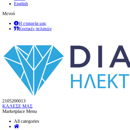
English
Μενού
Η εταιρεία μας
Κριτικές πελατών
2105200013
ΚΑΛΕΣΕ ΜΑΣ
Marketplace Menu
All categories