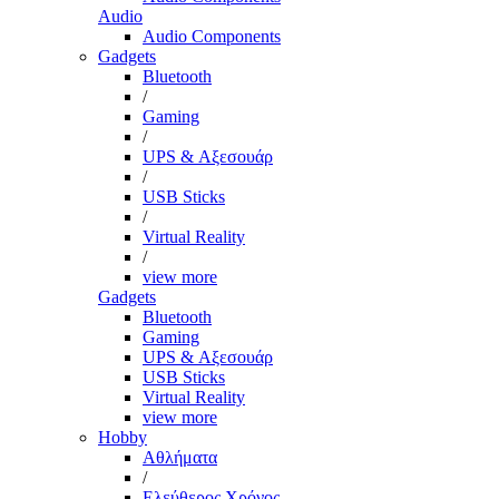
Audio
Audio Components
Gadgets
Bluetooth
/
Gaming
/
UPS & Αξεσουάρ
/
USB Sticks
/
Virtual Reality
/
view more
Gadgets
Bluetooth
Gaming
UPS & Αξεσουάρ
USB Sticks
Virtual Reality
view more
Hobby
Αθλήματα
/
Ελεύθερος Χρόνος