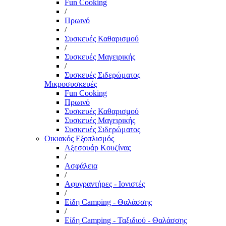
Fun Cooking
/
Πρωινό
/
Συσκευές Καθαρισμού
/
Συσκευές Μαγειρικής
/
Συσκευές Σιδερώματος
Μικροσυσκευές
Fun Cooking
Πρωινό
Συσκευές Καθαρισμού
Συσκευές Μαγειρικής
Συσκευές Σιδερώματος
Οικιακός Εξοπλισμός
Αξεσουάρ Κουζίνας
/
Ασφάλεια
/
Αφυγραντήρες - Ιονιστές
/
Είδη Camping - Θαλάσσης
/
Είδη Camping - Ταξιδιού - Θαλάσσης