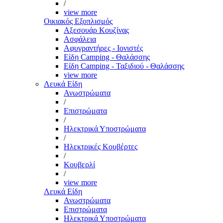
/
view more
Οικιακός Εξοπλισμός
Αξεσουάρ Κουζίνας
Ασφάλεια
Αφυγραντήρες - Ιονιστές
Είδη Camping - Θαλάσσης
Είδη Camping - Ταξιδιού - Θαλάσσης
view more
Λευκά Είδη
Ανωστρώματα
/
Επιστρώματα
/
Ηλεκτρικά Υποστρώματα
/
Ηλεκτρικές Κουβέρτες
/
Κουβερλί
/
view more
Λευκά Είδη
Ανωστρώματα
Επιστρώματα
Ηλεκτρικά Υποστρώματα