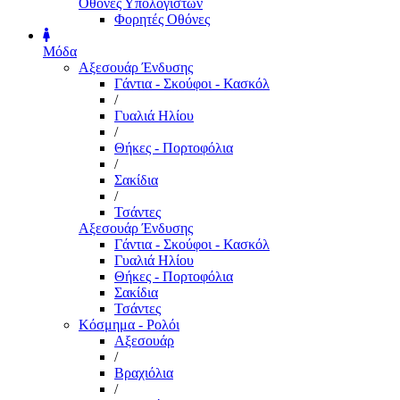
Οθόνες Υπολογιστών
Φορητές Οθόνες
Μόδα
Αξεσουάρ Ένδυσης
Γάντια - Σκούφοι - Κασκόλ
/
Γυαλιά Ηλίου
/
Θήκες - Πορτοφόλια
/
Σακίδια
/
Τσάντες
Αξεσουάρ Ένδυσης
Γάντια - Σκούφοι - Κασκόλ
Γυαλιά Ηλίου
Θήκες - Πορτοφόλια
Σακίδια
Τσάντες
Κόσμημα - Ρολόι
Αξεσουάρ
/
Βραχιόλια
/