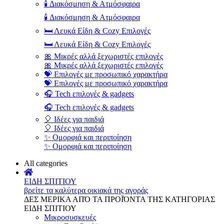
🕯️ Διακόσμηση & Ατμόσφαιρα
🕯️ Διακόσμηση & Ατμόσφαιρα
🛏️ Λευκά Είδη & Cozy Επιλογές
🛏️ Λευκά Είδη & Cozy Επιλογές
🎀 Μικρές αλλά ξεχωριστές επιλογές
🎀 Μικρές αλλά ξεχωριστές επιλογές
💝 Επιλογές με προσωπικό χαρακτήρα
💝 Επιλογές με προσωπικό χαρακτήρα
🎧 Tech επιλογές & gadgets
🎧 Tech επιλογές & gadgets
🎈 Ιδέες για παιδιά
🎈 Ιδέες για παιδιά
✨ Ομορφιά και περιποίηση
✨ Ομορφιά και περιποίηση
All categories
ΕΙΔΗ ΣΠΙΤΙΟΥ
βρείτε τα καλύτερα οικιακά της αγοράς
ΔΕΣ ΜΕΡΙΚΑ ΑΠΌ ΤΑ ΠΡΟΪΌΝΤΑ ΤΗΣ ΚΑΤΗΓΟΡΙΑΣ
ΕΙΔΗ ΣΠΙΤΙΟΥ
Μικροσυσκευές