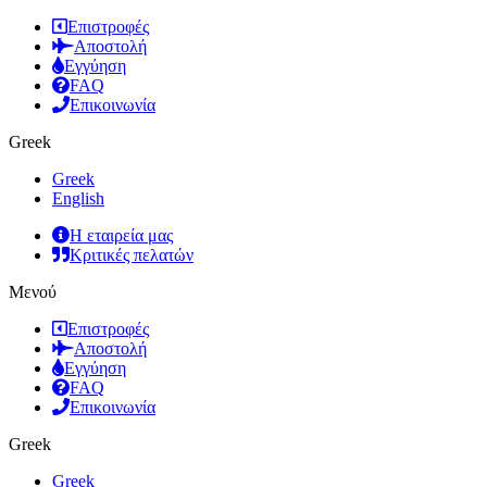
Επιστροφές
Αποστολή
Εγγύηση
FAQ
Επικοινωνία
Greek
Greek
English
Η εταιρεία μας
Κριτικές πελατών
Μενού
Επιστροφές
Αποστολή
Εγγύηση
FAQ
Επικοινωνία
Greek
Greek