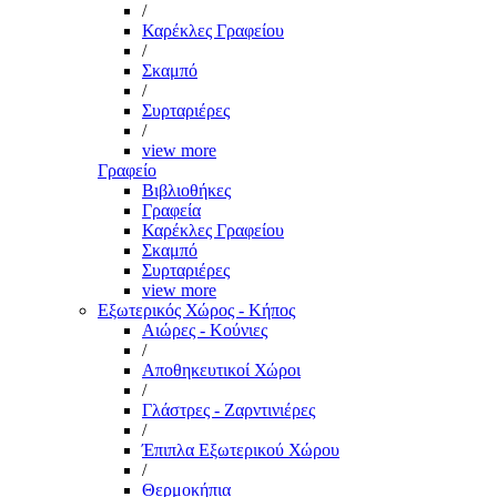
/
Καρέκλες Γραφείου
/
Σκαμπό
/
Συρταριέρες
/
view more
Γραφείο
Βιβλιοθήκες
Γραφεία
Καρέκλες Γραφείου
Σκαμπό
Συρταριέρες
view more
Εξωτερικός Χώρος - Κήπος
Αιώρες - Κούνιες
/
Αποθηκευτικοί Χώροι
/
Γλάστρες - Ζαρντινιέρες
/
Έπιπλα Εξωτερικού Χώρου
/
Θερμοκήπια