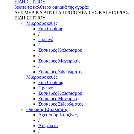
ΕΙΔΗ ΣΠΙΤΙΟΥ
βρείτε τα καλύτερα οικιακά της αγοράς
ΔΕΣ ΜΕΡΙΚΑ ΑΠΌ ΤΑ ΠΡΟΪΌΝΤΑ ΤΗΣ ΚΑΤΗΓΟΡΙΑΣ
ΕΙΔΗ ΣΠΙΤΙΟΥ
Μικροσυσκευές
Fun Cooking
/
Πρωινό
/
Συσκευές Καθαρισμού
/
Συσκευές Μαγειρικής
/
Συσκευές Σιδερώματος
Μικροσυσκευές
Fun Cooking
Πρωινό
Συσκευές Καθαρισμού
Συσκευές Μαγειρικής
Συσκευές Σιδερώματος
Οικιακός Εξοπλισμός
Αξεσουάρ Κουζίνας
/
Ασφάλεια
/