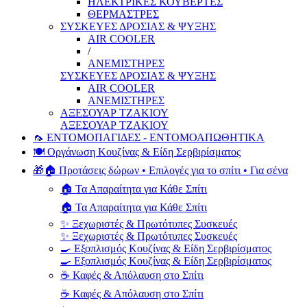
ΗΛΕΚΤΡΙΚΕΣ ΚΟΥΒΕΡΤΕΣ
ΘΕΡΜΑΣΤΡΕΣ
ΣΥΣΚΕΥΕΣ ΔΡΟΣΙΑΣ & ΨΥΞΗΣ
AIR COOLER
/
ΑΝΕΜΙΣΤΗΡΕΣ
ΣΥΣΚΕΥΕΣ ΔΡΟΣΙΑΣ & ΨΥΞΗΣ
AIR COOLER
ΑΝΕΜΙΣΤΗΡΕΣ
ΑΞΕΣΟΥΑΡ ΤΖΑΚΙΟΥ
ΑΞΕΣΟΥΑΡ ΤΖΑΚΙΟΥ
🦟 ΕΝΤΟΜΟΠΑΓΙΔΕΣ - ΕΝΤΟΜΟΑΠΩΘΗΤΙΚΑ
🍽️ Οργάνωση Κουζίνας & Είδη Σερβιρίσματος
🎁🏠 Προτάσεις δώρων • Επιλογές για το σπίτι • Για σένα
🏠 Τα Απαραίτητα για Κάθε Σπίτι
🏠 Τα Απαραίτητα για Κάθε Σπίτι
✨ Ξεχωριστές & Πρωτότυπες Συσκευές
✨ Ξεχωριστές & Πρωτότυπες Συσκευές
🍳 Εξοπλισμός Κουζίνας & Είδη Σερβιρίσματος
🍳 Εξοπλισμός Κουζίνας & Είδη Σερβιρίσματος
☕ Καφές & Απόλαυση στο Σπίτι
☕ Καφές & Απόλαυση στο Σπίτι