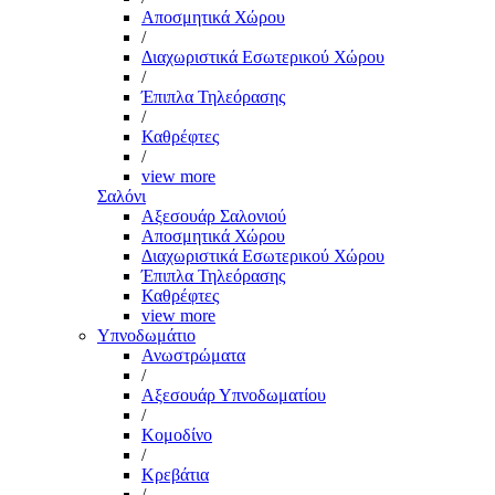
Αποσμητικά Χώρου
/
Διαχωριστικά Εσωτερικού Χώρου
/
Έπιπλα Τηλεόρασης
/
Καθρέφτες
/
view more
Σαλόνι
Αξεσουάρ Σαλονιού
Αποσμητικά Χώρου
Διαχωριστικά Εσωτερικού Χώρου
Έπιπλα Τηλεόρασης
Καθρέφτες
view more
Υπνοδωμάτιο
Ανωστρώματα
/
Αξεσουάρ Υπνοδωματίου
/
Κομοδίνο
/
Κρεβάτια
/