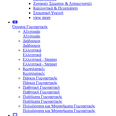
Ζυγαριές Σώματος & Λιπομετρητές
Καλλυντικά & Περιποίηση
Στοματική Υγιεινή
view more
Όργανα Γυμναστικής
Αξεσουάρ
Αξεσουάρ
Διάδρομοι
Διάδρομοι
Ελλειπτικά
Ελλειπτικά
Ελλειπτικά - Stepper
Ελλειπτικά - Stepper
Κωπηλατικές
Κωπηλατικές
Πάγκοι Γυμναστικής
Πάγκοι Γυμναστικής
Παθητική Γυμναστική
Παθητική Γυμναστική
Ποδήλατα Γυμναστικής
Ποδήλατα Γυμναστικής
Πολυόργανα και Μηχανήματα Γυμναστικής
Πολυόργανα και Μηχανήματα Γυμναστικής