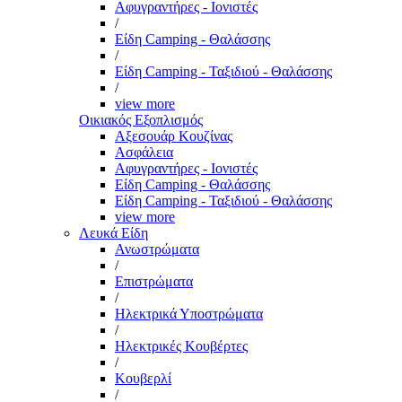
Αφυγραντήρες - Ιονιστές
/
Είδη Camping - Θαλάσσης
/
Είδη Camping - Ταξιδιού - Θαλάσσης
/
view more
Οικιακός Εξοπλισμός
Αξεσουάρ Κουζίνας
Ασφάλεια
Αφυγραντήρες - Ιονιστές
Είδη Camping - Θαλάσσης
Είδη Camping - Ταξιδιού - Θαλάσσης
view more
Λευκά Είδη
Ανωστρώματα
/
Επιστρώματα
/
Ηλεκτρικά Υποστρώματα
/
Ηλεκτρικές Κουβέρτες
/
Κουβερλί
/