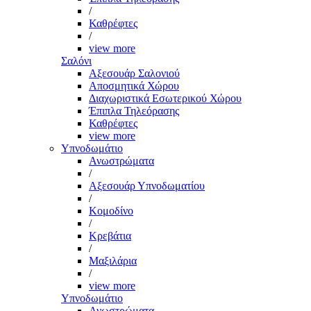
/
Καθρέφτες
/
view more
Σαλόνι
Αξεσουάρ Σαλονιού
Αποσμητικά Χώρου
Διαχωριστικά Εσωτερικού Χώρου
Έπιπλα Τηλεόρασης
Καθρέφτες
view more
Υπνοδωμάτιο
Ανωστρώματα
/
Αξεσουάρ Υπνοδωματίου
/
Κομοδίνο
/
Κρεβάτια
/
Μαξιλάρια
/
view more
Υπνοδωμάτιο
Ανωστρώματα