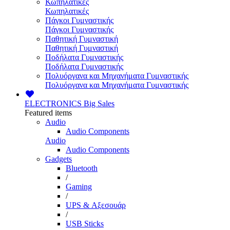
Κωπηλατικές
Κωπηλατικές
Πάγκοι Γυμναστικής
Πάγκοι Γυμναστικής
Παθητική Γυμναστική
Παθητική Γυμναστική
Ποδήλατα Γυμναστικής
Ποδήλατα Γυμναστικής
Πολυόργανα και Μηχανήματα Γυμναστικής
Πολυόργανα και Μηχανήματα Γυμναστικής
ELECTRONICS
Big Sales
Featured items
Audio
Audio Components
Audio
Audio Components
Gadgets
Bluetooth
/
Gaming
/
UPS & Αξεσουάρ
/
USB Sticks