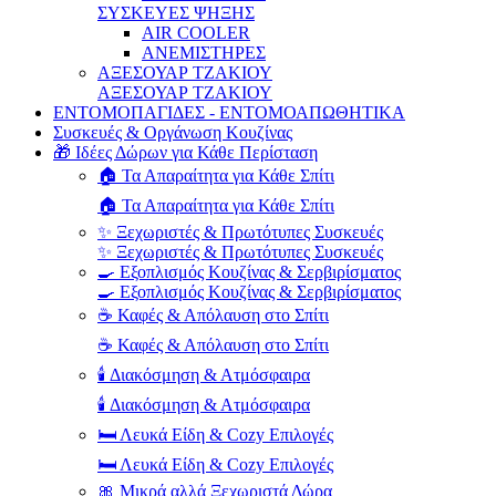
ΣΥΣΚΕΥΕΣ ΨΗΞΗΣ
AIR COOLER
ΑΝΕΜΙΣΤΗΡΕΣ
ΑΞΕΣΟΥΑΡ ΤΖΑΚΙΟΥ
ΑΞΕΣΟΥΑΡ ΤΖΑΚΙΟΥ
ΕΝΤΟΜΟΠΑΓΙΔΕΣ - ΕΝΤΟΜΟΑΠΩΘΗΤΙΚΑ
Συσκευές & Οργάνωση Κουζίνας
🎁 Ιδέες Δώρων για Κάθε Περίσταση
🏠 Τα Απαραίτητα για Κάθε Σπίτι
🏠 Τα Απαραίτητα για Κάθε Σπίτι
✨ Ξεχωριστές & Πρωτότυπες Συσκευές
✨ Ξεχωριστές & Πρωτότυπες Συσκευές
🍳 Εξοπλισμός Κουζίνας & Σερβιρίσματος
🍳 Εξοπλισμός Κουζίνας & Σερβιρίσματος
☕ Καφές & Απόλαυση στο Σπίτι
☕ Καφές & Απόλαυση στο Σπίτι
🕯️ Διακόσμηση & Ατμόσφαιρα
🕯️ Διακόσμηση & Ατμόσφαιρα
🛏️ Λευκά Είδη & Cozy Επιλογές
🛏️ Λευκά Είδη & Cozy Επιλογές
🎀 Μικρά αλλά Ξεχωριστά Δώρα