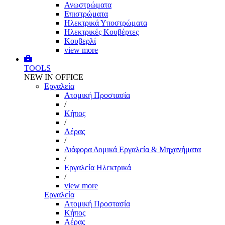
Ανωστρώματα
Επιστρώματα
Ηλεκτρικά Υποστρώματα
Ηλεκτρικές Κουβέρτες
Κουβερλί
view more
TOOLS
NEW IN OFFICE
Εργαλεία
Aτομική Προστασία
/
Kήπος
/
Αέρας
/
Διάφορα Δομικά Εργαλεία & Μηχανήματα
/
Εργαλεία Ηλεκτρικά
/
view more
Εργαλεία
Aτομική Προστασία
Kήπος
Αέρας