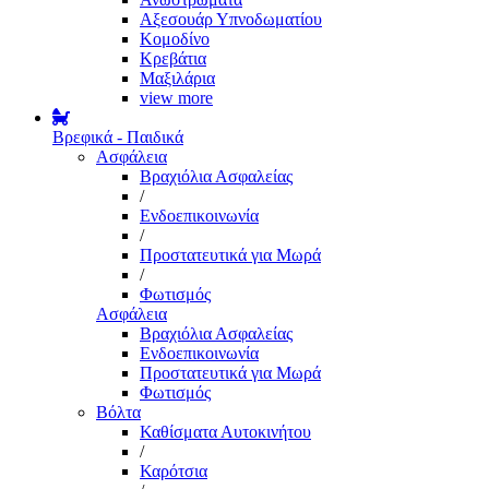
Αξεσουάρ Υπνοδωματίου
Κομοδίνο
Κρεβάτια
Μαξιλάρια
view more
Βρεφικά - Παιδικά
Ασφάλεια
Βραχιόλια Ασφαλείας
/
Ενδοεπικοινωνία
/
Προστατευτικά για Μωρά
/
Φωτισμός
Ασφάλεια
Βραχιόλια Ασφαλείας
Ενδοεπικοινωνία
Προστατευτικά για Μωρά
Φωτισμός
Βόλτα
Καθίσματα Αυτοκινήτου
/
Καρότσια