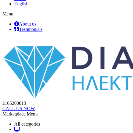
English
Menu
About us
Testimonials
2105200013
CALL US NOW
Marketplace Menu
All categories