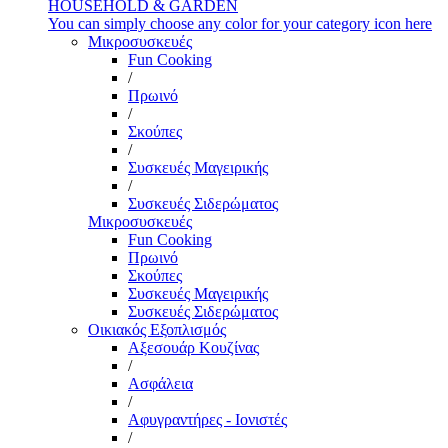
HOUSEHOLD & GARDEN
You can simply choose any color for your category icon here
Μικροσυσκευές
Fun Cooking
/
Πρωινό
/
Σκούπες
/
Συσκευές Μαγειρικής
/
Συσκευές Σιδερώματος
Μικροσυσκευές
Fun Cooking
Πρωινό
Σκούπες
Συσκευές Μαγειρικής
Συσκευές Σιδερώματος
Οικιακός Εξοπλισμός
Αξεσουάρ Κουζίνας
/
Ασφάλεια
/
Αφυγραντήρες - Ιονιστές
/