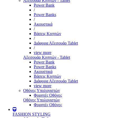
Αξεσουάρ Κινητών - Tablet
Power Bank
/
Power Banks
/
Ακουστικά
/
Βάσεις Κινητών
/
Διάφορα Αξεσουάρ Tablet
/
view more
Αξεσουάρ Κινητών - Tablet
Power Bank
Power Banks
Ακουστικά
Βάσεις Κινητών
Διάφορα Αξεσουάρ Tablet
view more
Οθόνες Υπολογιστών
Φορητές Οθόνες
Οθόνες Υπολογιστών
Φορητές Οθόνες
FASHION STYLING