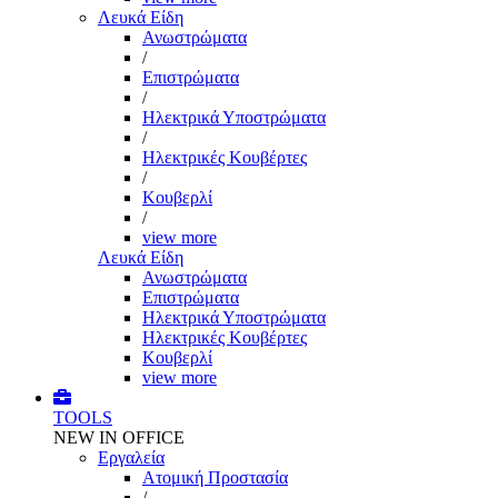
Λευκά Είδη
Ανωστρώματα
/
Επιστρώματα
/
Ηλεκτρικά Υποστρώματα
/
Ηλεκτρικές Κουβέρτες
/
Κουβερλί
/
view more
Λευκά Είδη
Ανωστρώματα
Επιστρώματα
Ηλεκτρικά Υποστρώματα
Ηλεκτρικές Κουβέρτες
Κουβερλί
view more
TOOLS
NEW IN OFFICE
Εργαλεία
Aτομική Προστασία
/