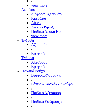
/
view more
Δωμάτιο
Διάφορα Αξεσουάρ
Κρεβάτια
Λίκνο
Λίκνο - Ρηλάξ
Παιδικά Λευκά Είδη
view more
Ένδυση
Αξεσουάρ
/
Βρεφικά
Ένδυση
Αξεσουάρ
Βρεφικά
Παιδικά Ρούχα
Βρεφικά Φορμάκια
/
Γάντια - Κασκόλ - Σκούφοι
/
Παιδικά Αξεσουάρ
/
Παιδικά Εσώρουχα
/