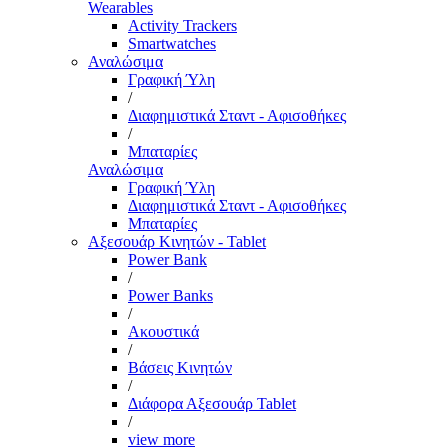
Wearables
Activity Trackers
Smartwatches
Αναλώσιμα
Γραφική Ύλη
/
Διαφημιστικά Σταντ - Αφισοθήκες
/
Μπαταρίες
Αναλώσιμα
Γραφική Ύλη
Διαφημιστικά Σταντ - Αφισοθήκες
Μπαταρίες
Αξεσουάρ Κινητών - Tablet
Power Bank
/
Power Banks
/
Ακουστικά
/
Βάσεις Κινητών
/
Διάφορα Αξεσουάρ Tablet
/
view more