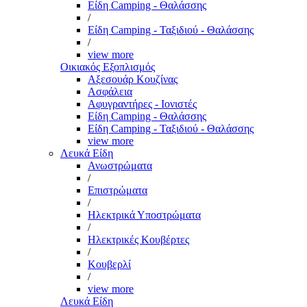
Είδη Camping - Θαλάσσης
/
Είδη Camping - Ταξιδιού - Θαλάσσης
/
view more
Οικιακός Εξοπλισμός
Αξεσουάρ Κουζίνας
Ασφάλεια
Αφυγραντήρες - Ιονιστές
Είδη Camping - Θαλάσσης
Είδη Camping - Ταξιδιού - Θαλάσσης
view more
Λευκά Είδη
Ανωστρώματα
/
Επιστρώματα
/
Ηλεκτρικά Υποστρώματα
/
Ηλεκτρικές Κουβέρτες
/
Κουβερλί
/
view more
Λευκά Είδη