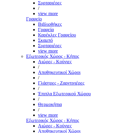
Συρταριέρες
/
view more
Γραφείο
Βιβλιοθήκες
Γραφεία
Καρέκλες Γραφείου
Σκαμπό
Συρταριέρες
view more
Εξωτερικός Χώρος - Κήπος
Αιώρες - Κούνιες
/
Αποθηκευτικοί Χώροι
/
Γλάστρες - Ζαρντινιέρες
/
Έπιπλα Εξωτερικού Χώρου
/
Θερμοκήπια
/
view more
Εξωτερικός Χώρος - Κήπος
Αιώρες - Κούνιες
Αποθηκευτικοί Χώροι