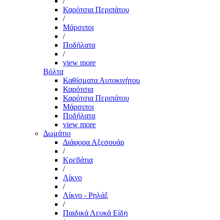
/
Καρότσια Περιπάτου
/
Μάρσιποι
/
Ποδήλατα
/
view more
Βόλτα
Καθίσματα Αυτοκινήτου
Καρότσια
Καρότσια Περιπάτου
Μάρσιποι
Ποδήλατα
view more
Δωμάτιο
Διάφορα Αξεσουάρ
/
Κρεβάτια
/
Λίκνο
/
Λίκνο - Ρηλάξ
/
Παιδικά Λευκά Είδη