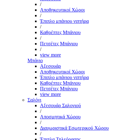
/
Αποθηκευτικοί Χώροι
/
Έπιπλο μπάνιου νιπτήρα
/
Καθρέπτες Μπάνιου
/
Πετσέτες Μπάνιου
/
view more
Μπάνιο
Αξεσουάρ
Αποθηκευτικοί Χώροι
Έπιπλο μπάνιου νιπτήρα
Καθρέπτες Μπάνιου
Πετσέτες Μπάνιου
view more
Σαλόνι
Αξεσουάρ Σαλονιού
/
Αποσμητικά Χώρου
/
Διαχωριστικά Εσωτερικού Χώρου
/
Έπιπλα Τηλεόρασης