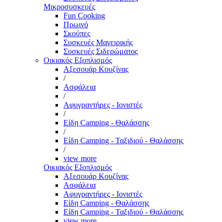
Μικροσυσκευές
Fun Cooking
Πρωινό
Σκούπες
Συσκευές Μαγειρικής
Συσκευές Σιδερώματος
Οικιακός Εξοπλισμός
Αξεσουάρ Κουζίνας
/
Ασφάλεια
/
Αφυγραντήρες - Ιονιστές
/
Είδη Camping - Θαλάσσης
/
Είδη Camping - Ταξιδιού - Θαλάσσης
/
view more
Οικιακός Εξοπλισμός
Αξεσουάρ Κουζίνας
Ασφάλεια
Αφυγραντήρες - Ιονιστές
Είδη Camping - Θαλάσσης
Είδη Camping - Ταξιδιού - Θαλάσσης
view more