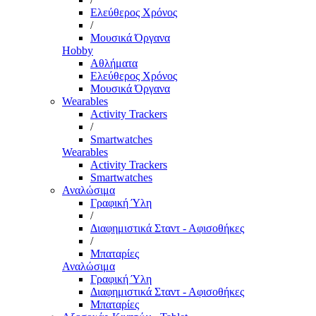
Ελεύθερος Χρόνος
/
Μουσικά Όργανα
Hobby
Αθλήματα
Ελεύθερος Χρόνος
Μουσικά Όργανα
Wearables
Activity Trackers
/
Smartwatches
Wearables
Activity Trackers
Smartwatches
Αναλώσιμα
Γραφική Ύλη
/
Διαφημιστικά Σταντ - Αφισοθήκες
/
Μπαταρίες
Αναλώσιμα
Γραφική Ύλη
Διαφημιστικά Σταντ - Αφισοθήκες
Μπαταρίες