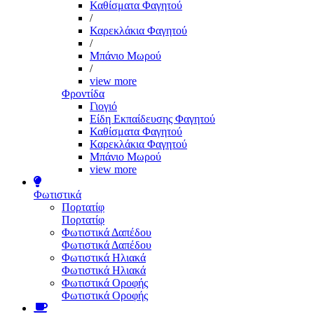
Καθίσματα Φαγητού
/
Καρεκλάκια Φαγητού
/
Μπάνιο Μωρού
/
view more
Φροντίδα
Γιογιό
Είδη Εκπαίδευσης Φαγητού
Καθίσματα Φαγητού
Καρεκλάκια Φαγητού
Μπάνιο Μωρού
view more
Φωτιστικά
Πορτατίφ
Πορτατίφ
Φωτιστικά Δαπέδου
Φωτιστικά Δαπέδου
Φωτιστικά Ηλιακά
Φωτιστικά Ηλιακά
Φωτιστικά Οροφής
Φωτιστικά Οροφής