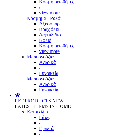
Κοσμηματοθήκες
/
view more
Κόσμημα - Ρολόι
Αξεσουάρ
Βραχιόλια
Δαχτυλίδια
Κολιέ
Κοσμηματοθήκες
view more
Μπουρνούζια
Ανδρικά
/
Γυναικεία
Μπουρνούζια
Ανδρικά
Γυναικεία
PET PRODUCTS
NEW
LATEST ITEMS IN HOME
Κατοικίδια
Γάτες
/
Ερπετά
/