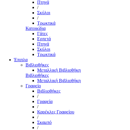
Πτηνά
/
Σκύλοι
/
Τρωκτικά
Κατοικίδια
Γάτες
Ερπετά
Πτηνά
Σκύλοι
Τρωκτικά
Έπιπλα
Βιβλιοθήκες
Μεταλλική Βιβλιοθήκη
Βιβλιοθήκες
Μεταλλική Βιβλιοθήκη
Γραφείο
Βιβλιοθήκες
/
Γραφεία
/
Καρέκλες Γραφείου
/
Σκαμπό
/