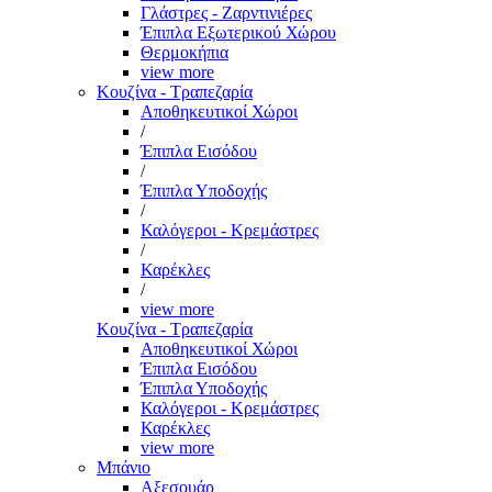
Γλάστρες - Ζαρντινιέρες
Έπιπλα Εξωτερικού Χώρου
Θερμοκήπια
view more
Κουζίνα - Τραπεζαρία
Αποθηκευτικοί Χώροι
/
Έπιπλα Εισόδου
/
Έπιπλα Υποδοχής
/
Καλόγεροι - Κρεμάστρες
/
Καρέκλες
/
view more
Κουζίνα - Τραπεζαρία
Αποθηκευτικοί Χώροι
Έπιπλα Εισόδου
Έπιπλα Υποδοχής
Καλόγεροι - Κρεμάστρες
Καρέκλες
view more
Μπάνιο
Αξεσουάρ