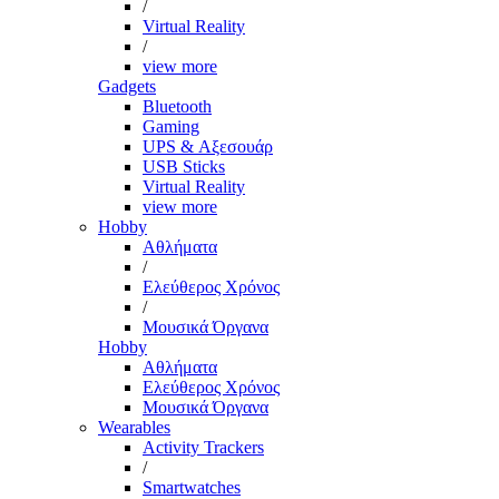
/
Virtual Reality
/
view more
Gadgets
Bluetooth
Gaming
UPS & Αξεσουάρ
USB Sticks
Virtual Reality
view more
Hobby
Αθλήματα
/
Ελεύθερος Χρόνος
/
Μουσικά Όργανα
Hobby
Αθλήματα
Ελεύθερος Χρόνος
Μουσικά Όργανα
Wearables
Activity Trackers
/
Smartwatches