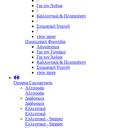
/
Για τον Άνδρα
/
Καλλυντικά & Περιποίηση
/
Στοματική Υγιεινή
/
view more
Προσωπική Φροντίδα
Αδυνάτισμα
Για την Γυναίκα
Για τον Άνδρα
Καλλυντικά & Περιποίηση
Στοματική Υγιεινή
view more
Όργανα Γυμναστικής
Αξεσουάρ
Αξεσουάρ
Διάδρομοι
Διάδρομοι
Ελλειπτικά
Ελλειπτικά
Ελλειπτικά - Stepper
Ελλειπτικά - Stepper