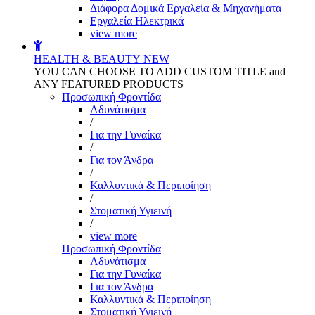
Διάφορα Δομικά Εργαλεία & Μηχανήματα
Εργαλεία Ηλεκτρικά
view more
HEALTH & BEAUTY
NEW
YOU CAN CHOOSE TO ADD CUSTOM TITLE and
ANY FEATURED PRODUCTS
Προσωπική Φροντίδα
Αδυνάτισμα
/
Για την Γυναίκα
/
Για τον Άνδρα
/
Καλλυντικά & Περιποίηση
/
Στοματική Υγιεινή
/
view more
Προσωπική Φροντίδα
Αδυνάτισμα
Για την Γυναίκα
Για τον Άνδρα
Καλλυντικά & Περιποίηση
Στοματική Υγιεινή