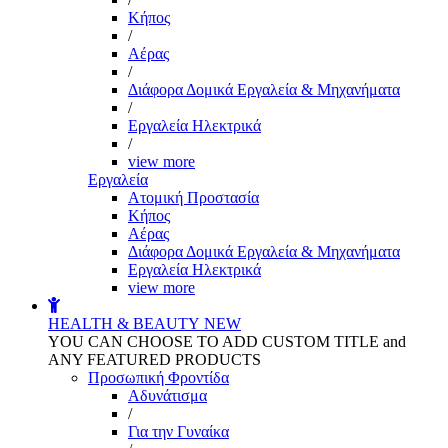
Kήπος
/
Αέρας
/
Διάφορα Δομικά Εργαλεία & Μηχανήματα
/
Εργαλεία Ηλεκτρικά
/
view more
Εργαλεία
Aτομική Προστασία
Kήπος
Αέρας
Διάφορα Δομικά Εργαλεία & Μηχανήματα
Εργαλεία Ηλεκτρικά
view more
HEALTH & BEAUTY
NEW
YOU CAN CHOOSE TO ADD CUSTOM TITLE and
ANY FEATURED PRODUCTS
Προσωπική Φροντίδα
Αδυνάτισμα
/
Για την Γυναίκα