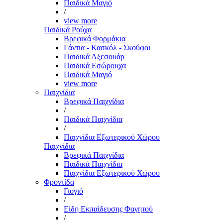
Παιδικά Μαγιό
/
view more
Παιδικά Ρούχα
Βρεφικά Φορμάκια
Γάντια - Κασκόλ - Σκούφοι
Παιδικά Αξεσουάρ
Παιδικά Εσώρουχα
Παιδικά Μαγιό
view more
Παιχνίδια
Βρεφικά Παιχνίδια
/
Παιδικά Παιχνίδια
/
Παιχνίδια Εξωτερικού Χώρου
Παιχνίδια
Βρεφικά Παιχνίδια
Παιδικά Παιχνίδια
Παιχνίδια Εξωτερικού Χώρου
Φροντίδα
Γιογιό
/
Είδη Εκπαίδευσης Φαγητού
/