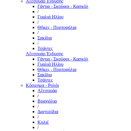
Αξεσουάρ Ένδυσης
Γάντια - Σκούφοι - Κασκόλ
/
Γυαλιά Ηλίου
/
Θήκες - Πορτοφόλια
/
Σακίδια
/
Τσάντες
Αξεσουάρ Ένδυσης
Γάντια - Σκούφοι - Κασκόλ
Γυαλιά Ηλίου
Θήκες - Πορτοφόλια
Σακίδια
Τσάντες
Κόσμημα - Ρολόι
Αξεσουάρ
/
Βραχιόλια
/
Δαχτυλίδια
/
Κολιέ
/