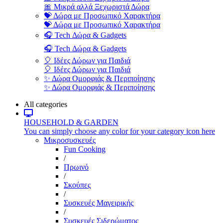
🎀 Μικρά αλλά Ξεχωριστά Δώρα
💝 Δώρα με Προσωπικό Χαρακτήρα
💝 Δώρα με Προσωπικό Χαρακτήρα
🎧 Tech Δώρα & Gadgets
🎧 Tech Δώρα & Gadgets
🎈 Ιδέες Δώρων για Παιδιά
🎈 Ιδέες Δώρων για Παιδιά
✨ Δώρα Ομορφιάς & Περιποίησης
✨ Δώρα Ομορφιάς & Περιποίησης
All categories
HOUSEHOLD & GARDEN
You can simply choose any color for your category icon here
Μικροσυσκευές
Fun Cooking
/
Πρωινό
/
Σκούπες
/
Συσκευές Μαγειρικής
/
Συσκευές Σιδερώματος