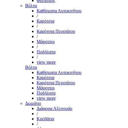
Φωτισμός
Βόλτα
Καθίσματα Αυτοκινήτου
/
Καρότσια
/
Καρότσια Περιπάτου
/
Μάρσιποι
/
Ποδήλατα
/
view more
Βόλτα
Καθίσματα Αυτοκινήτου
Καρότσια
Καρότσια Περιπάτου
Μάρσιποι
Ποδήλατα
view more
Δωμάτιο
Διάφορα Αξεσουάρ
/
Κρεβάτια
/