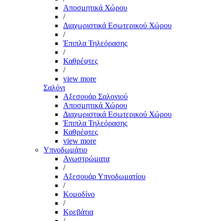
Αποσμητικά Χώρου
/
Διαχωριστικά Εσωτερικού Χώρου
/
Έπιπλα Τηλεόρασης
/
Καθρέφτες
/
view more
Σαλόνι
Αξεσουάρ Σαλονιού
Αποσμητικά Χώρου
Διαχωριστικά Εσωτερικού Χώρου
Έπιπλα Τηλεόρασης
Καθρέφτες
view more
Υπνοδωμάτιο
Ανωστρώματα
/
Αξεσουάρ Υπνοδωματίου
/
Κομοδίνο
/
Κρεβάτια
/