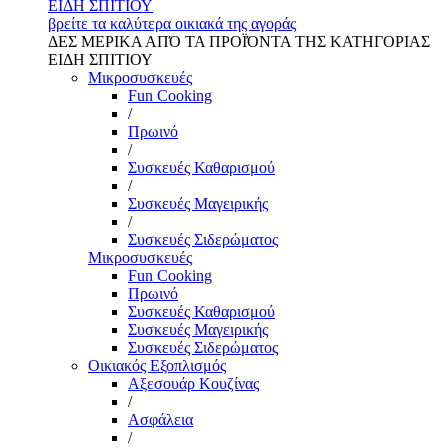
ΕΙΔΗ ΣΠΙΤΙΟΥ
βρείτε τα καλύτερα οικιακά της αγοράς
ΔΕΣ ΜΕΡΙΚΑ ΑΠΌ ΤΑ ΠΡΟΪΌΝΤΑ ΤΗΣ ΚΑΤΗΓΟΡΙΑΣ
ΕΙΔΗ ΣΠΙΤΙΟΥ
Μικροσυσκευές
Fun Cooking
/
Πρωινό
/
Συσκευές Καθαρισμού
/
Συσκευές Μαγειρικής
/
Συσκευές Σιδερώματος
Μικροσυσκευές
Fun Cooking
Πρωινό
Συσκευές Καθαρισμού
Συσκευές Μαγειρικής
Συσκευές Σιδερώματος
Οικιακός Εξοπλισμός
Αξεσουάρ Κουζίνας
/
Ασφάλεια
/