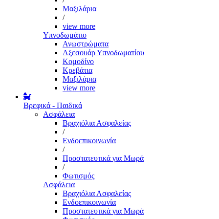
Μαξιλάρια
/
view more
Υπνοδωμάτιο
Ανωστρώματα
Αξεσουάρ Υπνοδωματίου
Κομοδίνο
Κρεβάτια
Μαξιλάρια
view more
Βρεφικά - Παιδικά
Ασφάλεια
Βραχιόλια Ασφαλείας
/
Ενδοεπικοινωνία
/
Προστατευτικά για Μωρά
/
Φωτισμός
Ασφάλεια
Βραχιόλια Ασφαλείας
Ενδοεπικοινωνία
Προστατευτικά για Μωρά