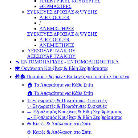
ΗΛΕΚΤΡΙΚΕΣ ΚΟΥΒΕΡΤΕΣ
ΘΕΡΜΑΣΤΡΕΣ
ΣΥΣΚΕΥΕΣ ΔΡΟΣΙΑΣ & ΨΥΞΗΣ
AIR COOLER
/
ΑΝΕΜΙΣΤΗΡΕΣ
ΣΥΣΚΕΥΕΣ ΔΡΟΣΙΑΣ & ΨΥΞΗΣ
AIR COOLER
ΑΝΕΜΙΣΤΗΡΕΣ
ΑΞΕΣΟΥΑΡ ΤΖΑΚΙΟΥ
ΑΞΕΣΟΥΑΡ ΤΖΑΚΙΟΥ
🦟 ΕΝΤΟΜΟΠΑΓΙΔΕΣ - ΕΝΤΟΜΟΑΠΩΘΗΤΙΚΑ
🍽️ Οργάνωση Κουζίνας & Είδη Σερβιρίσματος
🎁🏠 Προτάσεις δώρων • Επιλογές για το σπίτι • Για σένα
🏠 Τα Απαραίτητα για Κάθε Σπίτι
🏠 Τα Απαραίτητα για Κάθε Σπίτι
✨ Ξεχωριστές & Πρωτότυπες Συσκευές
✨ Ξεχωριστές & Πρωτότυπες Συσκευές
🍳 Εξοπλισμός Κουζίνας & Είδη Σερβιρίσματος
🍳 Εξοπλισμός Κουζίνας & Είδη Σερβιρίσματος
☕ Καφές & Απόλαυση στο Σπίτι
☕ Καφές & Απόλαυση στο Σπίτι