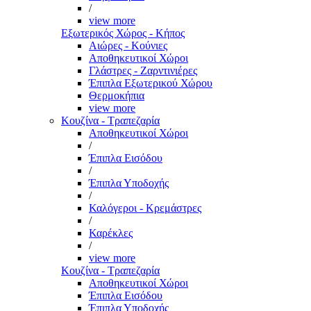
/
view more
Εξωτερικός Χώρος - Κήπος
Αιώρες - Κούνιες
Αποθηκευτικοί Χώροι
Γλάστρες - Ζαρντινιέρες
Έπιπλα Εξωτερικού Χώρου
Θερμοκήπια
view more
Κουζίνα - Τραπεζαρία
Αποθηκευτικοί Χώροι
/
Έπιπλα Εισόδου
/
Έπιπλα Υποδοχής
/
Καλόγεροι - Κρεμάστρες
/
Καρέκλες
/
view more
Κουζίνα - Τραπεζαρία
Αποθηκευτικοί Χώροι
Έπιπλα Εισόδου
Έπιπλα Υποδοχής