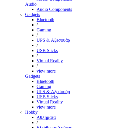
Audio
Audio Components
Gadgets
Bluetooth
/
Gaming
/
UPS & Αξεσουάρ
/
USB Sticks
/
Virtual Reality
/
view more
Gadgets
Bluetooth
Gaming
UPS & Αξεσουάρ
USB Sticks
Virtual Reality
view more
Hobby
Αθλήματα
/
Ελεύθερος Χρόνος