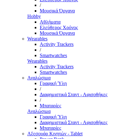
/
Μουσικά Όργανα
Hobby
Αθλήματα
Ελεύθερος Χρόνος
Μουσικά Όργανα
Wearables
Activity Trackers
/
Smartwatches
Wearables
Activity Trackers
Smartwatches
Αναλώσιμα
Γραφική Ύλη
/
Διαφημιστικά Σταντ - Αφισοθήκες
/
Μπαταρίες
Αναλώσιμα
Γραφική Ύλη
Διαφημιστικά Σταντ - Αφισοθήκες
Μπαταρίες
Αξεσουάρ Κινητών - Tablet