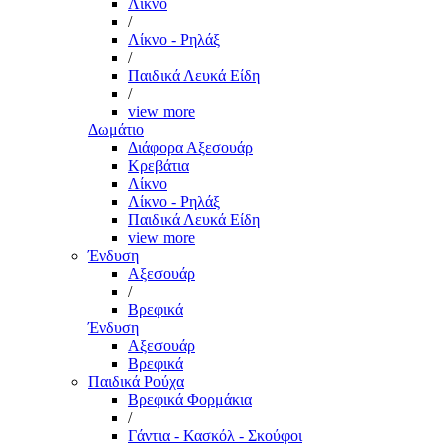
Λίκνο
/
Λίκνο - Ρηλάξ
/
Παιδικά Λευκά Είδη
/
view more
Δωμάτιο
Διάφορα Αξεσουάρ
Κρεβάτια
Λίκνο
Λίκνο - Ρηλάξ
Παιδικά Λευκά Είδη
view more
Ένδυση
Αξεσουάρ
/
Βρεφικά
Ένδυση
Αξεσουάρ
Βρεφικά
Παιδικά Ρούχα
Βρεφικά Φορμάκια
/
Γάντια - Κασκόλ - Σκούφοι