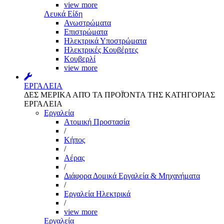
view more
Λευκά Είδη
Ανωστρώματα
Επιστρώματα
Ηλεκτρικά Υποστρώματα
Ηλεκτρικές Κουβέρτες
Κουβερλί
view more
ΕΡΓΑΛΕΙΑ
ΔΕΣ ΜΕΡΙΚΑ ΑΠΌ ΤΑ ΠΡΟΪΌΝΤΑ ΤΗΣ ΚΑΤΗΓΟΡΙΑΣ
ΕΡΓΑΛΕΙΑ
Εργαλεία
Aτομική Προστασία
/
Kήπος
/
Αέρας
/
Διάφορα Δομικά Εργαλεία & Μηχανήματα
/
Εργαλεία Ηλεκτρικά
/
view more
Εργαλεία