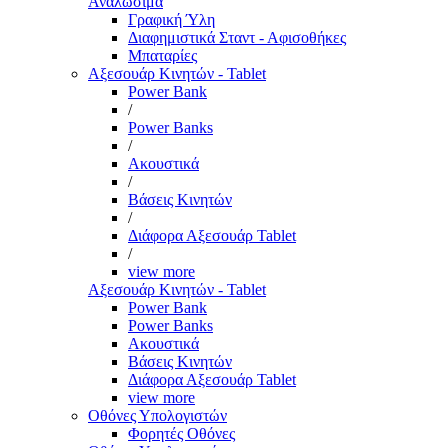
Αναλώσιμα
Γραφική Ύλη
Διαφημιστικά Σταντ - Αφισοθήκες
Μπαταρίες
Αξεσουάρ Κινητών - Tablet
Power Bank
/
Power Banks
/
Ακουστικά
/
Βάσεις Κινητών
/
Διάφορα Αξεσουάρ Tablet
/
view more
Αξεσουάρ Κινητών - Tablet
Power Bank
Power Banks
Ακουστικά
Βάσεις Κινητών
Διάφορα Αξεσουάρ Tablet
view more
Οθόνες Υπολογιστών
Φορητές Οθόνες