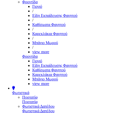
Φροντίδα
Γιογιό
/
Είδη Εκπαίδευσης Φαγητού
/
Καθίσματα Φαγητού
/
Καρεκλάκια Φαγητού
/
Μπάνιο Μωρού
/
view more
Φροντίδα
Γιογιό
Είδη Εκπαίδευσης Φαγητού
Καθίσματα Φαγητού
Καρεκλάκια Φαγητού
Μπάνιο Μωρού
view more
Φωτιστικά
Πορτατίφ
Πορτατίφ
Φωτιστικά Δαπέδου
Φωτιστικά Δαπέδου