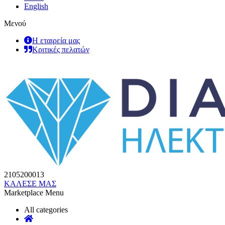
English
Μενού
Η εταιρεία μας
Κριτικές πελατών
2105200013
ΚΑΛΕΣΕ ΜΑΣ
Marketplace Menu
All categories