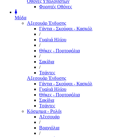
Οθόνες Υπολογιστών
Φορητές Οθόνες
Μόδα
Αξεσουάρ Ένδυσης
Γάντια - Σκούφοι - Κασκόλ
/
Γυαλιά Ηλίου
/
Θήκες - Πορτοφόλια
/
Σακίδια
/
Τσάντες
Αξεσουάρ Ένδυσης
Γάντια - Σκούφοι - Κασκόλ
Γυαλιά Ηλίου
Θήκες - Πορτοφόλια
Σακίδια
Τσάντες
Κόσμημα - Ρολόι
Αξεσουάρ
/
Βραχιόλια
/