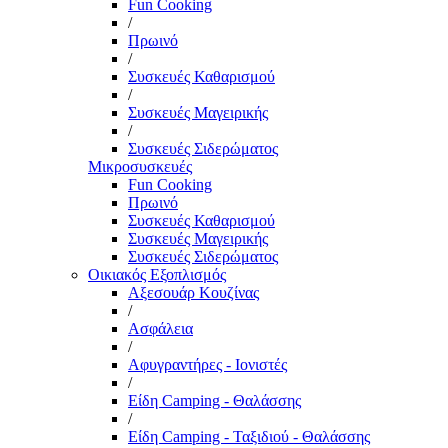
Fun Cooking
/
Πρωινό
/
Συσκευές Καθαρισμού
/
Συσκευές Μαγειρικής
/
Συσκευές Σιδερώματος
Μικροσυσκευές
Fun Cooking
Πρωινό
Συσκευές Καθαρισμού
Συσκευές Μαγειρικής
Συσκευές Σιδερώματος
Οικιακός Εξοπλισμός
Αξεσουάρ Κουζίνας
/
Ασφάλεια
/
Αφυγραντήρες - Ιονιστές
/
Είδη Camping - Θαλάσσης
/
Είδη Camping - Ταξιδιού - Θαλάσσης