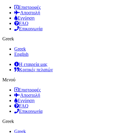
Επιστροφές
Αποστολή
Εγγύηση
FAQ
Επικοινωνία
Greek
Greek
English
Η εταιρεία μας
Κριτικές πελατών
Μενού
Επιστροφές
Αποστολή
Εγγύηση
FAQ
Επικοινωνία
Greek
Greek