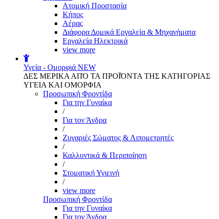
Aτομική Προστασία
Kήπος
Αέρας
Διάφορα Δομικά Εργαλεία & Μηχανήματα
Εργαλεία Ηλεκτρικά
view more
Υγεία - Ομορφιά
NEW
ΔΕΣ ΜΕΡΙΚΑ ΑΠΌ ΤΑ ΠΡΟΪΌΝΤΑ ΤΗΣ ΚΑΤΗΓΟΡΙΑΣ
ΥΓΕΙΑ ΚΑΙ ΟΜΟΡΦΙΑ
Προσωπική Φροντίδα
Για την Γυναίκα
/
Για τον Άνδρα
/
Ζυγαριές Σώματος & Λιπομετρητές
/
Καλλυντικά & Περιποίηση
/
Στοματική Υγιεινή
/
view more
Προσωπική Φροντίδα
Για την Γυναίκα
Για τον Άνδρα