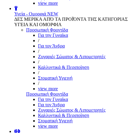
view more
Υγεία - Ομορφιά
NEW
ΔΕΣ ΜΕΡΙΚΑ ΑΠΌ ΤΑ ΠΡΟΪΌΝΤΑ ΤΗΣ ΚΑΤΗΓΟΡΙΑΣ
ΥΓΕΙΑ ΚΑΙ ΟΜΟΡΦΙΑ
Προσωπική Φροντίδα
Για την Γυναίκα
/
Για τον Άνδρα
/
Ζυγαριές Σώματος & Λιπομετρητές
/
Καλλυντικά & Περιποίηση
/
Στοματική Υγιεινή
/
view more
Προσωπική Φροντίδα
Για την Γυναίκα
Για τον Άνδρα
Ζυγαριές Σώματος & Λιπομετρητές
Καλλυντικά & Περιποίηση
Στοματική Υγιεινή
view more