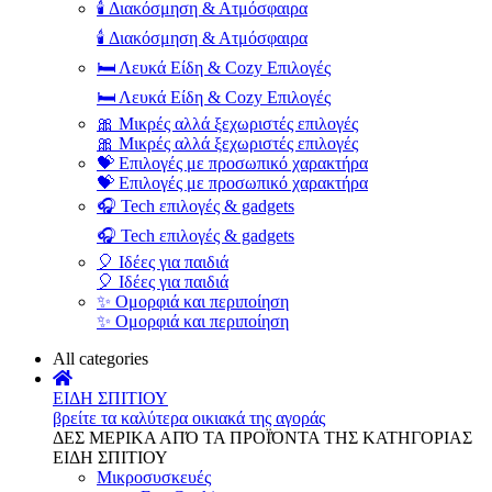
🕯️ Διακόσμηση & Ατμόσφαιρα
🕯️ Διακόσμηση & Ατμόσφαιρα
🛏️ Λευκά Είδη & Cozy Επιλογές
🛏️ Λευκά Είδη & Cozy Επιλογές
🎀 Μικρές αλλά ξεχωριστές επιλογές
🎀 Μικρές αλλά ξεχωριστές επιλογές
💝 Επιλογές με προσωπικό χαρακτήρα
💝 Επιλογές με προσωπικό χαρακτήρα
🎧 Tech επιλογές & gadgets
🎧 Tech επιλογές & gadgets
🎈 Ιδέες για παιδιά
🎈 Ιδέες για παιδιά
✨ Ομορφιά και περιποίηση
✨ Ομορφιά και περιποίηση
All categories
ΕΙΔΗ ΣΠΙΤΙΟΥ
βρείτε τα καλύτερα οικιακά της αγοράς
ΔΕΣ ΜΕΡΙΚΑ ΑΠΌ ΤΑ ΠΡΟΪΌΝΤΑ ΤΗΣ ΚΑΤΗΓΟΡΙΑΣ
ΕΙΔΗ ΣΠΙΤΙΟΥ
Μικροσυσκευές