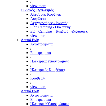
/
view more
Οικιακός Εξοπλισμός
Αξεσουάρ Κουζίνας
Ασφάλεια
Αφυγραντήρες - Ιονιστές
Είδη Camping - Θαλάσσης
Είδη Camping - Ταξιδιού - Θαλάσσης
view more
Λευκά Είδη
Ανωστρώματα
/
Επιστρώματα
/
Ηλεκτρικά Υποστρώματα
/
Ηλεκτρικές Κουβέρτες
/
Κουβερλί
/
view more
Λευκά Είδη
Ανωστρώματα
Επιστρώματα
Ηλεκτρικά Υποστρώματα