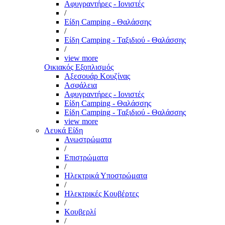
Αφυγραντήρες - Ιονιστές
/
Είδη Camping - Θαλάσσης
/
Είδη Camping - Ταξιδιού - Θαλάσσης
/
view more
Οικιακός Εξοπλισμός
Αξεσουάρ Κουζίνας
Ασφάλεια
Αφυγραντήρες - Ιονιστές
Είδη Camping - Θαλάσσης
Είδη Camping - Ταξιδιού - Θαλάσσης
view more
Λευκά Είδη
Ανωστρώματα
/
Επιστρώματα
/
Ηλεκτρικά Υποστρώματα
/
Ηλεκτρικές Κουβέρτες
/
Κουβερλί
/