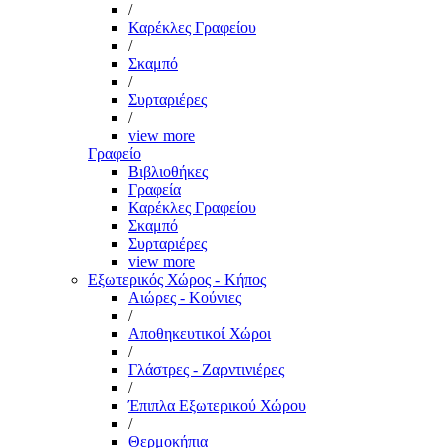
/
Καρέκλες Γραφείου
/
Σκαμπό
/
Συρταριέρες
/
view more
Γραφείο
Βιβλιοθήκες
Γραφεία
Καρέκλες Γραφείου
Σκαμπό
Συρταριέρες
view more
Εξωτερικός Χώρος - Κήπος
Αιώρες - Κούνιες
/
Αποθηκευτικοί Χώροι
/
Γλάστρες - Ζαρντινιέρες
/
Έπιπλα Εξωτερικού Χώρου
/
Θερμοκήπια