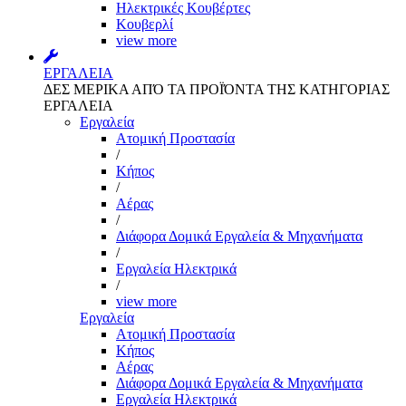
Ηλεκτρικές Κουβέρτες
Κουβερλί
view more
ΕΡΓΑΛΕΙΑ
ΔΕΣ ΜΕΡΙΚΑ ΑΠΌ ΤΑ ΠΡΟΪΌΝΤΑ ΤΗΣ ΚΑΤΗΓΟΡΙΑΣ
ΕΡΓΑΛΕΙΑ
Εργαλεία
Aτομική Προστασία
/
Kήπος
/
Αέρας
/
Διάφορα Δομικά Εργαλεία & Μηχανήματα
/
Εργαλεία Ηλεκτρικά
/
view more
Εργαλεία
Aτομική Προστασία
Kήπος
Αέρας
Διάφορα Δομικά Εργαλεία & Μηχανήματα
Εργαλεία Ηλεκτρικά