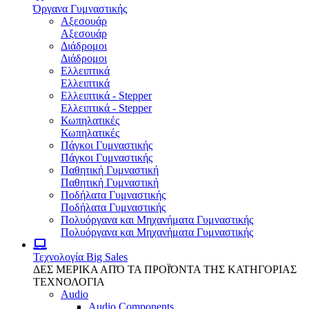
Όργανα Γυμναστικής
Αξεσουάρ
Αξεσουάρ
Διάδρομοι
Διάδρομοι
Ελλειπτικά
Ελλειπτικά
Ελλειπτικά - Stepper
Ελλειπτικά - Stepper
Κωπηλατικές
Κωπηλατικές
Πάγκοι Γυμναστικής
Πάγκοι Γυμναστικής
Παθητική Γυμναστική
Παθητική Γυμναστική
Ποδήλατα Γυμναστικής
Ποδήλατα Γυμναστικής
Πολυόργανα και Μηχανήματα Γυμναστικής
Πολυόργανα και Μηχανήματα Γυμναστικής
Τεχνολογία
Big Sales
ΔΕΣ ΜΕΡΙΚΑ ΑΠΌ ΤΑ ΠΡΟΪΌΝΤΑ ΤΗΣ ΚΑΤΗΓΟΡΙΑΣ
ΤΕΧΝΟΛΟΓΙΑ
Audio
Audio Components