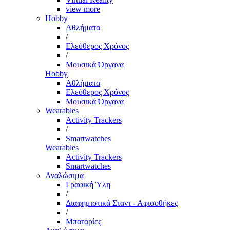
view more
Hobby
Αθλήματα
/
Ελεύθερος Χρόνος
/
Μουσικά Όργανα
Hobby
Αθλήματα
Ελεύθερος Χρόνος
Μουσικά Όργανα
Wearables
Activity Trackers
/
Smartwatches
Wearables
Activity Trackers
Smartwatches
Αναλώσιμα
Γραφική Ύλη
/
Διαφημιστικά Σταντ - Αφισοθήκες
/
Μπαταρίες