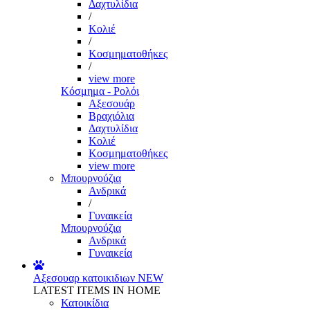
Δαχτυλίδια
/
Κολιέ
/
Κοσμηματοθήκες
/
view more
Κόσμημα - Ρολόι
Αξεσουάρ
Βραχιόλια
Δαχτυλίδια
Κολιέ
Κοσμηματοθήκες
view more
Μπουρνούζια
Ανδρικά
/
Γυναικεία
Μπουρνούζια
Ανδρικά
Γυναικεία
Αξεσουαρ κατοικιδιων
NEW
LATEST ITEMS IN HOME
Κατοικίδια