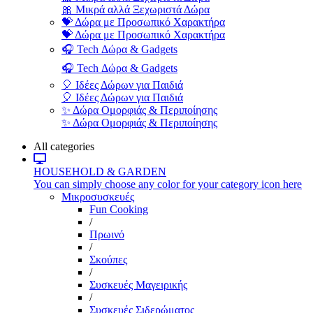
🎀 Μικρά αλλά Ξεχωριστά Δώρα
💝 Δώρα με Προσωπικό Χαρακτήρα
💝 Δώρα με Προσωπικό Χαρακτήρα
🎧 Tech Δώρα & Gadgets
🎧 Tech Δώρα & Gadgets
🎈 Ιδέες Δώρων για Παιδιά
🎈 Ιδέες Δώρων για Παιδιά
✨ Δώρα Ομορφιάς & Περιποίησης
✨ Δώρα Ομορφιάς & Περιποίησης
All categories
HOUSEHOLD & GARDEN
You can simply choose any color for your category icon here
Μικροσυσκευές
Fun Cooking
/
Πρωινό
/
Σκούπες
/
Συσκευές Μαγειρικής
/
Συσκευές Σιδερώματος