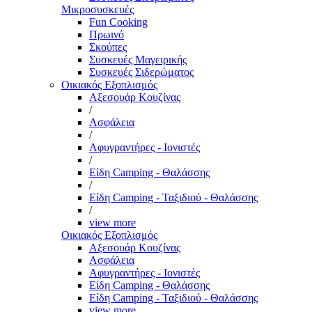
Μικροσυσκευές
Fun Cooking
Πρωινό
Σκούπες
Συσκευές Μαγειρικής
Συσκευές Σιδερώματος
Οικιακός Εξοπλισμός
Αξεσουάρ Κουζίνας
/
Ασφάλεια
/
Αφυγραντήρες - Ιονιστές
/
Είδη Camping - Θαλάσσης
/
Είδη Camping - Ταξιδιού - Θαλάσσης
/
view more
Οικιακός Εξοπλισμός
Αξεσουάρ Κουζίνας
Ασφάλεια
Αφυγραντήρες - Ιονιστές
Είδη Camping - Θαλάσσης
Είδη Camping - Ταξιδιού - Θαλάσσης
view more