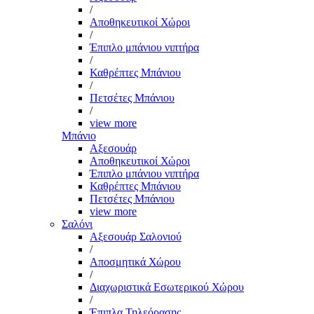
/
Αποθηκευτικοί Χώροι
/
Έπιπλο μπάνιου νιπτήρα
/
Καθρέπτες Μπάνιου
/
Πετσέτες Μπάνιου
/
view more
Μπάνιο
Αξεσουάρ
Αποθηκευτικοί Χώροι
Έπιπλο μπάνιου νιπτήρα
Καθρέπτες Μπάνιου
Πετσέτες Μπάνιου
view more
Σαλόνι
Αξεσουάρ Σαλονιού
/
Αποσμητικά Χώρου
/
Διαχωριστικά Εσωτερικού Χώρου
/
Έπιπλα Τηλεόρασης