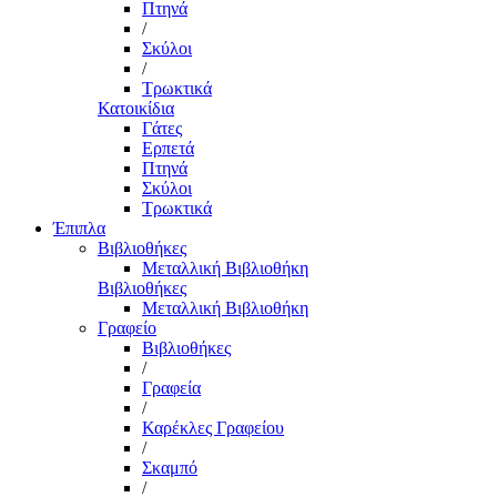
Πτηνά
/
Σκύλοι
/
Τρωκτικά
Κατοικίδια
Γάτες
Ερπετά
Πτηνά
Σκύλοι
Τρωκτικά
Έπιπλα
Βιβλιοθήκες
Μεταλλική Βιβλιοθήκη
Βιβλιοθήκες
Μεταλλική Βιβλιοθήκη
Γραφείο
Βιβλιοθήκες
/
Γραφεία
/
Καρέκλες Γραφείου
/
Σκαμπό
/