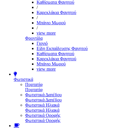
Καθίσματα Φαγητού
/
Καρεκλάκια Φαγητού
/
Μπάνιο Μωρού
/
view more
Φροντίδα
Γιογιό
Είδη Εκπαίδευσης Φαγητού
Καθίσματα Φαγητού
Καρεκλάκια Φαγητού
Μπάνιο Μωρού
view more
Φωτιστικά
Πορτατίφ
Πορτατίφ
Φωτιστικά Δαπέδου
Φωτιστικά Δαπέδου
Φωτιστικά Ηλιακά
Φωτιστικά Ηλιακά
Φωτιστικά Οροφής
Φωτιστικά Οροφής