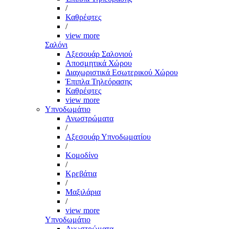
/
Καθρέφτες
/
view more
Σαλόνι
Αξεσουάρ Σαλονιού
Αποσμητικά Χώρου
Διαχωριστικά Εσωτερικού Χώρου
Έπιπλα Τηλεόρασης
Καθρέφτες
view more
Υπνοδωμάτιο
Ανωστρώματα
/
Αξεσουάρ Υπνοδωματίου
/
Κομοδίνο
/
Κρεβάτια
/
Μαξιλάρια
/
view more
Υπνοδωμάτιο
Ανωστρώματα