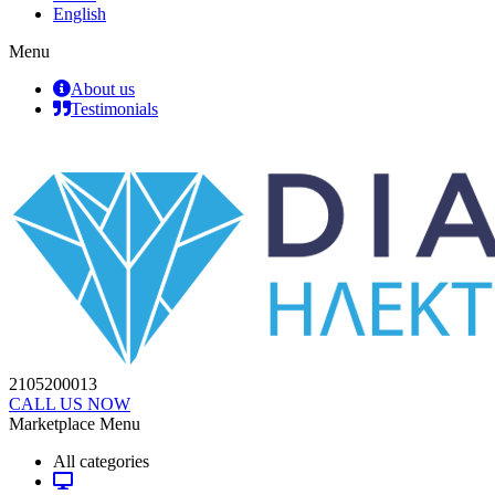
English
Menu
About us
Testimonials
2105200013
CALL US NOW
Marketplace Menu
All categories