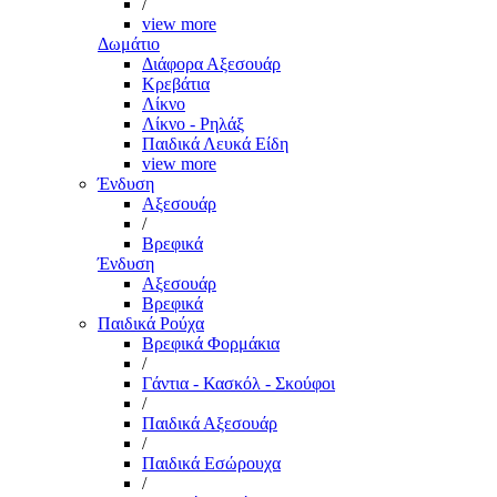
/
view more
Δωμάτιο
Διάφορα Αξεσουάρ
Κρεβάτια
Λίκνο
Λίκνο - Ρηλάξ
Παιδικά Λευκά Είδη
view more
Ένδυση
Αξεσουάρ
/
Βρεφικά
Ένδυση
Αξεσουάρ
Βρεφικά
Παιδικά Ρούχα
Βρεφικά Φορμάκια
/
Γάντια - Κασκόλ - Σκούφοι
/
Παιδικά Αξεσουάρ
/
Παιδικά Εσώρουχα
/