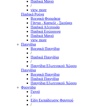
Παιδικά Μαγιό
/
view more
Παιδικά Ρούχα
Βρεφικά Φορμάκια
Γάντια - Κασκόλ - Σκούφοι
Παιδικά Αξεσουάρ
Παιδικά Εσώρουχα
Παιδικά Μαγιό
view more
Παιχνίδια
Βρεφικά Παιχνίδια
/
Παιδικά Παιχνίδια
/
Παιχνίδια Εξωτερικού Χώρου
Παιχνίδια
Βρεφικά Παιχνίδια
Παιδικά Παιχνίδια
Παιχνίδια Εξωτερικού Χώρου
Φροντίδα
Γιογιό
/
Είδη Εκπαίδευσης Φαγητού
/