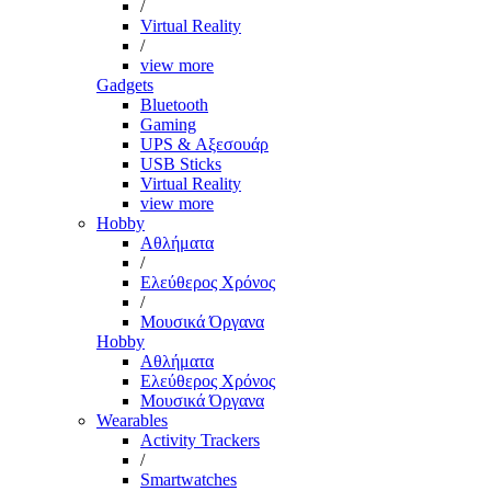
/
Virtual Reality
/
view more
Gadgets
Bluetooth
Gaming
UPS & Αξεσουάρ
USB Sticks
Virtual Reality
view more
Hobby
Αθλήματα
/
Ελεύθερος Χρόνος
/
Μουσικά Όργανα
Hobby
Αθλήματα
Ελεύθερος Χρόνος
Μουσικά Όργανα
Wearables
Activity Trackers
/
Smartwatches