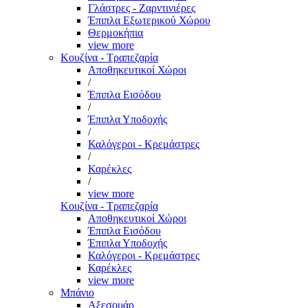
Γλάστρες - Ζαρντινιέρες
Έπιπλα Εξωτερικού Χώρου
Θερμοκήπια
view more
Κουζίνα - Τραπεζαρία
Αποθηκευτικοί Χώροι
/
Έπιπλα Εισόδου
/
Έπιπλα Υποδοχής
/
Καλόγεροι - Κρεμάστρες
/
Καρέκλες
/
view more
Κουζίνα - Τραπεζαρία
Αποθηκευτικοί Χώροι
Έπιπλα Εισόδου
Έπιπλα Υποδοχής
Καλόγεροι - Κρεμάστρες
Καρέκλες
view more
Μπάνιο
Αξεσουάρ