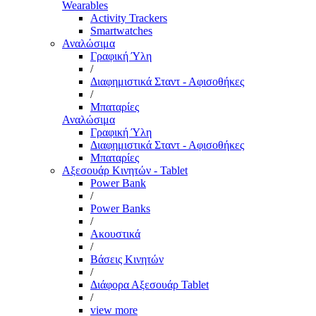
Wearables
Activity Trackers
Smartwatches
Αναλώσιμα
Γραφική Ύλη
/
Διαφημιστικά Σταντ - Αφισοθήκες
/
Μπαταρίες
Αναλώσιμα
Γραφική Ύλη
Διαφημιστικά Σταντ - Αφισοθήκες
Μπαταρίες
Αξεσουάρ Κινητών - Tablet
Power Bank
/
Power Banks
/
Ακουστικά
/
Βάσεις Κινητών
/
Διάφορα Αξεσουάρ Tablet
/
view more