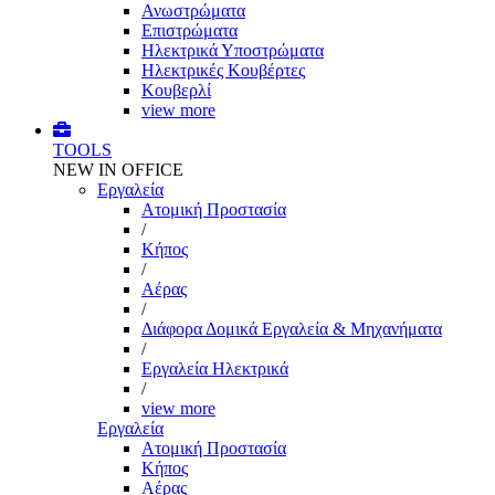
Ανωστρώματα
Επιστρώματα
Ηλεκτρικά Υποστρώματα
Ηλεκτρικές Κουβέρτες
Κουβερλί
view more
TOOLS
NEW IN OFFICE
Εργαλεία
Aτομική Προστασία
/
Kήπος
/
Αέρας
/
Διάφορα Δομικά Εργαλεία & Μηχανήματα
/
Εργαλεία Ηλεκτρικά
/
view more
Εργαλεία
Aτομική Προστασία
Kήπος
Αέρας