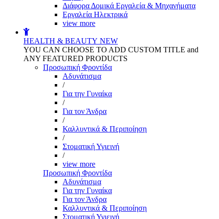
Διάφορα Δομικά Εργαλεία & Μηχανήματα
Εργαλεία Ηλεκτρικά
view more
HEALTH & BEAUTY
NEW
YOU CAN CHOOSE TO ADD CUSTOM TITLE and
ANY FEATURED PRODUCTS
Προσωπική Φροντίδα
Αδυνάτισμα
/
Για την Γυναίκα
/
Για τον Άνδρα
/
Καλλυντικά & Περιποίηση
/
Στοματική Υγιεινή
/
view more
Προσωπική Φροντίδα
Αδυνάτισμα
Για την Γυναίκα
Για τον Άνδρα
Καλλυντικά & Περιποίηση
Στοματική Υγιεινή