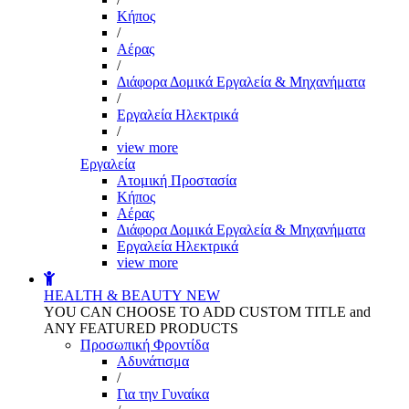
Kήπος
/
Αέρας
/
Διάφορα Δομικά Εργαλεία & Μηχανήματα
/
Εργαλεία Ηλεκτρικά
/
view more
Εργαλεία
Aτομική Προστασία
Kήπος
Αέρας
Διάφορα Δομικά Εργαλεία & Μηχανήματα
Εργαλεία Ηλεκτρικά
view more
HEALTH & BEAUTY
NEW
YOU CAN CHOOSE TO ADD CUSTOM TITLE and
ANY FEATURED PRODUCTS
Προσωπική Φροντίδα
Αδυνάτισμα
/
Για την Γυναίκα