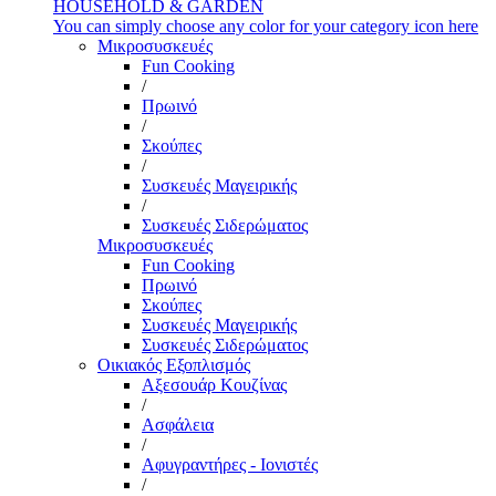
HOUSEHOLD & GARDEN
You can simply choose any color for your category icon here
Μικροσυσκευές
Fun Cooking
/
Πρωινό
/
Σκούπες
/
Συσκευές Μαγειρικής
/
Συσκευές Σιδερώματος
Μικροσυσκευές
Fun Cooking
Πρωινό
Σκούπες
Συσκευές Μαγειρικής
Συσκευές Σιδερώματος
Οικιακός Εξοπλισμός
Αξεσουάρ Κουζίνας
/
Ασφάλεια
/
Αφυγραντήρες - Ιονιστές
/