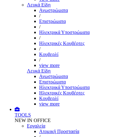
Λευκά Είδη
Ανωστρώματα
/
Επιστρώματα
/
Ηλεκτρικά Υποστρώματα
/
Ηλεκτρικές Κουβέρτες
/
Κουβερλί
/
view more
Λευκά Είδη
Ανωστρώματα
Επιστρώματα
Ηλεκτρικά Υποστρώματα
Ηλεκτρικές Κουβέρτες
Κουβερλί
view more
TOOLS
NEW IN OFFICE
Εργαλεία
Aτομική Προστασία
/