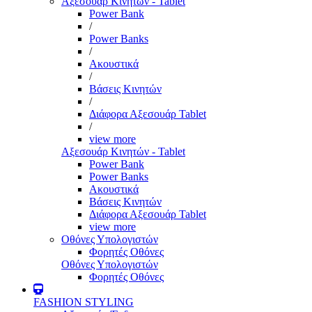
Αξεσουάρ Κινητών - Tablet
Power Bank
/
Power Banks
/
Ακουστικά
/
Βάσεις Κινητών
/
Διάφορα Αξεσουάρ Tablet
/
view more
Αξεσουάρ Κινητών - Tablet
Power Bank
Power Banks
Ακουστικά
Βάσεις Κινητών
Διάφορα Αξεσουάρ Tablet
view more
Οθόνες Υπολογιστών
Φορητές Οθόνες
Οθόνες Υπολογιστών
Φορητές Οθόνες
FASHION STYLING