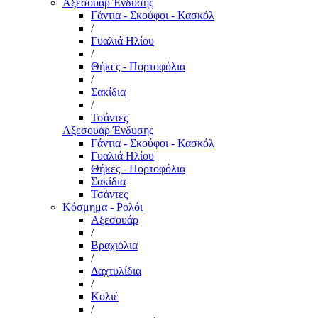
Αξεσουάρ Ένδυσης
Γάντια - Σκούφοι - Κασκόλ
/
Γυαλιά Ηλίου
/
Θήκες - Πορτοφόλια
/
Σακίδια
/
Τσάντες
Αξεσουάρ Ένδυσης
Γάντια - Σκούφοι - Κασκόλ
Γυαλιά Ηλίου
Θήκες - Πορτοφόλια
Σακίδια
Τσάντες
Κόσμημα - Ρολόι
Αξεσουάρ
/
Βραχιόλια
/
Δαχτυλίδια
/
Κολιέ
/