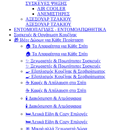
ΣΥΣΚΕΥΕΣ ΨΗΞΗΣ
AIR COOLER
ΑΝΕΜΙΣΤΗΡΕΣ
ΑΞΕΣΟΥΑΡ ΤΖΑΚΙΟΥ
ΑΞΕΣΟΥΑΡ ΤΖΑΚΙΟΥ
ΕΝΤΟΜΟΠΑΓΙΔΕΣ - ΕΝΤΟΜΟΑΠΩΘΗΤΙΚΑ
Συσκευές & Οργάνωση Κουζίνας
🎁 Ιδέες Δώρων για Κάθε Περίσταση
🏠 Τα Απαραίτητα για Κάθε Σπίτι
🏠 Τα Απαραίτητα για Κάθε Σπίτι
✨ Ξεχωριστές & Πρωτότυπες Συσκευές
✨ Ξεχωριστές & Πρωτότυπες Συσκευές
🍳 Εξοπλισμός Κουζίνας & Σερβιρίσματος
🍳 Εξοπλισμός Κουζίνας & Σερβιρίσματος
☕ Καφές & Απόλαυση στο Σπίτι
☕ Καφές & Απόλαυση στο Σπίτι
🕯️ Διακόσμηση & Ατμόσφαιρα
🕯️ Διακόσμηση & Ατμόσφαιρα
🛏️ Λευκά Είδη & Cozy Επιλογές
🛏️ Λευκά Είδη & Cozy Επιλογές
🎀 Μικρά αλλά Ξεχωριστά Δώρα