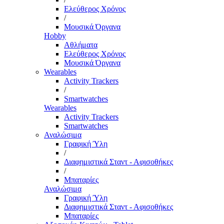
Ελεύθερος Χρόνος
/
Μουσικά Όργανα
Hobby
Αθλήματα
Ελεύθερος Χρόνος
Μουσικά Όργανα
Wearables
Activity Trackers
/
Smartwatches
Wearables
Activity Trackers
Smartwatches
Αναλώσιμα
Γραφική Ύλη
/
Διαφημιστικά Σταντ - Αφισοθήκες
/
Μπαταρίες
Αναλώσιμα
Γραφική Ύλη
Διαφημιστικά Σταντ - Αφισοθήκες
Μπαταρίες