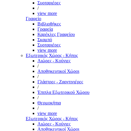
Συρταριέρες
/
view more
Γραφείο
Βιβλιοθήκες
Γραφεία
Καρέκλες Γραφείου
Σκαμπό
Συρταριέρες
view more
Εξωτερικός Χώρος - Κήπος
Αιώρες - Κούνιες
/
Αποθηκευτικοί Χώροι
/
Γλάστρες - Ζαρντινιέρες
/
Έπιπλα Εξωτερικού Χώρου
/
Θερμοκήπια
/
view more
Εξωτερικός Χώρος - Κήπος
Αιώρες - Κούνιες
Αποθηκευτικοί Χώροι