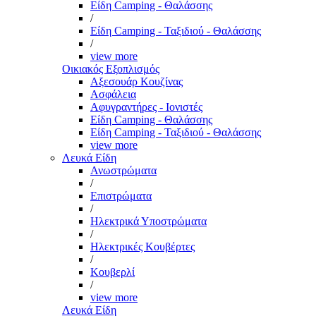
Είδη Camping - Θαλάσσης
/
Είδη Camping - Ταξιδιού - Θαλάσσης
/
view more
Οικιακός Εξοπλισμός
Αξεσουάρ Κουζίνας
Ασφάλεια
Αφυγραντήρες - Ιονιστές
Είδη Camping - Θαλάσσης
Είδη Camping - Ταξιδιού - Θαλάσσης
view more
Λευκά Είδη
Ανωστρώματα
/
Επιστρώματα
/
Ηλεκτρικά Υποστρώματα
/
Ηλεκτρικές Κουβέρτες
/
Κουβερλί
/
view more
Λευκά Είδη