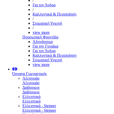
/
Για τον Άνδρα
/
Καλλυντικά & Περιποίηση
/
Στοματική Υγιεινή
/
view more
Προσωπική Φροντίδα
Αδυνάτισμα
Για την Γυναίκα
Για τον Άνδρα
Καλλυντικά & Περιποίηση
Στοματική Υγιεινή
view more
Όργανα Γυμναστικής
Αξεσουάρ
Αξεσουάρ
Διάδρομοι
Διάδρομοι
Ελλειπτικά
Ελλειπτικά
Ελλειπτικά - Stepper
Ελλειπτικά - Stepper