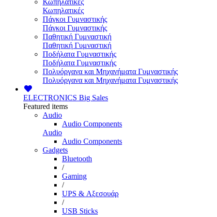
Κωπηλατικές
Κωπηλατικές
Πάγκοι Γυμναστικής
Πάγκοι Γυμναστικής
Παθητική Γυμναστική
Παθητική Γυμναστική
Ποδήλατα Γυμναστικής
Ποδήλατα Γυμναστικής
Πολυόργανα και Μηχανήματα Γυμναστικής
Πολυόργανα και Μηχανήματα Γυμναστικής
ELECTRONICS
Big Sales
Featured items
Audio
Audio Components
Audio
Audio Components
Gadgets
Bluetooth
/
Gaming
/
UPS & Αξεσουάρ
/
USB Sticks