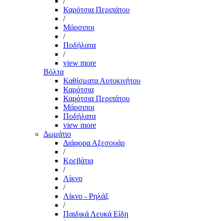
/
Καρότσια Περιπάτου
/
Μάρσιποι
/
Ποδήλατα
/
view more
Βόλτα
Καθίσματα Αυτοκινήτου
Καρότσια
Καρότσια Περιπάτου
Μάρσιποι
Ποδήλατα
view more
Δωμάτιο
Διάφορα Αξεσουάρ
/
Κρεβάτια
/
Λίκνο
/
Λίκνο - Ρηλάξ
/
Παιδικά Λευκά Είδη