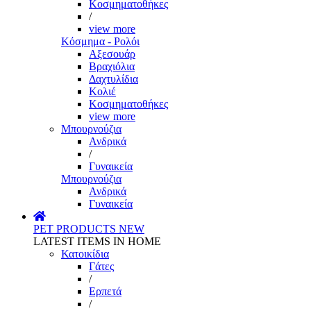
Κοσμηματοθήκες
/
view more
Κόσμημα - Ρολόι
Αξεσουάρ
Βραχιόλια
Δαχτυλίδια
Κολιέ
Κοσμηματοθήκες
view more
Μπουρνούζια
Ανδρικά
/
Γυναικεία
Μπουρνούζια
Ανδρικά
Γυναικεία
PET PRODUCTS
NEW
LATEST ITEMS IN HOME
Κατοικίδια
Γάτες
/
Ερπετά
/