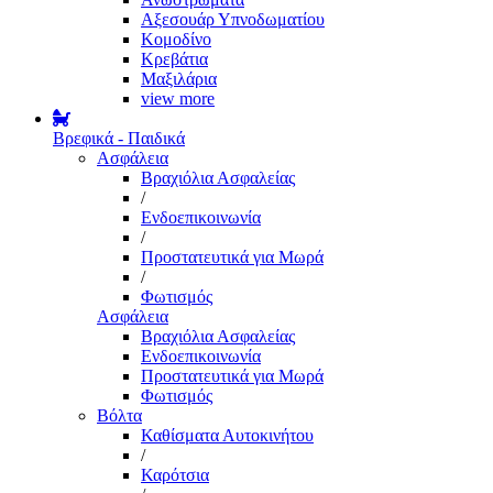
Αξεσουάρ Υπνοδωματίου
Κομοδίνο
Κρεβάτια
Μαξιλάρια
view more
Βρεφικά - Παιδικά
Ασφάλεια
Βραχιόλια Ασφαλείας
/
Ενδοεπικοινωνία
/
Προστατευτικά για Μωρά
/
Φωτισμός
Ασφάλεια
Βραχιόλια Ασφαλείας
Ενδοεπικοινωνία
Προστατευτικά για Μωρά
Φωτισμός
Βόλτα
Καθίσματα Αυτοκινήτου
/
Καρότσια