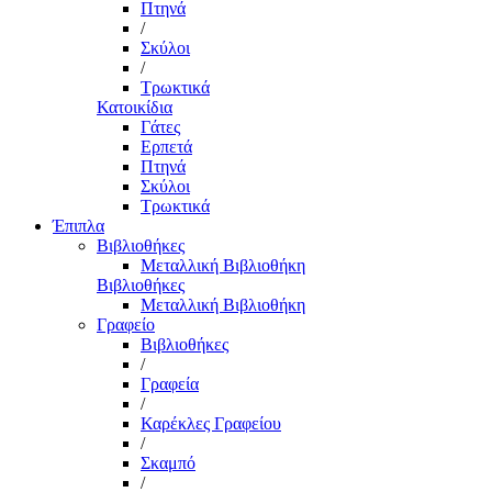
Πτηνά
/
Σκύλοι
/
Τρωκτικά
Κατοικίδια
Γάτες
Ερπετά
Πτηνά
Σκύλοι
Τρωκτικά
Έπιπλα
Βιβλιοθήκες
Μεταλλική Βιβλιοθήκη
Βιβλιοθήκες
Μεταλλική Βιβλιοθήκη
Γραφείο
Βιβλιοθήκες
/
Γραφεία
/
Καρέκλες Γραφείου
/
Σκαμπό
/