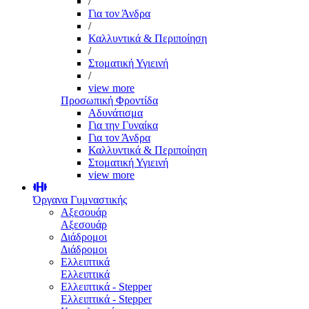
/
Για τον Άνδρα
/
Καλλυντικά & Περιποίηση
/
Στοματική Υγιεινή
/
view more
Προσωπική Φροντίδα
Αδυνάτισμα
Για την Γυναίκα
Για τον Άνδρα
Καλλυντικά & Περιποίηση
Στοματική Υγιεινή
view more
Όργανα Γυμναστικής
Αξεσουάρ
Αξεσουάρ
Διάδρομοι
Διάδρομοι
Ελλειπτικά
Ελλειπτικά
Ελλειπτικά - Stepper
Ελλειπτικά - Stepper