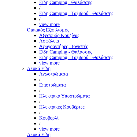
Είδη Camping - Θαλάσσης
/
Είδη Camping - Ταξιδιού - Θαλάσσης
/
view more
Οικιακός Εξοπλισμός
Αξεσουάρ Κουζίνας
Ασφάλεια
Αφυγραντήρες - Ιονιστές
Είδη Camping - Θαλάσσης
Είδη Camping - Ταξιδιού - Θαλάσσης
view more
Λευκά Είδη
Ανωστρώματα
/
Επιστρώματα
/
Ηλεκτρικά Υποστρώματα
/
Ηλεκτρικές Κουβέρτες
/
Κουβερλί
/
view more
Λευκά Είδη