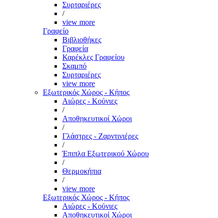
Συρταριέρες
/
view more
Γραφείο
Βιβλιοθήκες
Γραφεία
Καρέκλες Γραφείου
Σκαμπό
Συρταριέρες
view more
Εξωτερικός Χώρος - Κήπος
Αιώρες - Κούνιες
/
Αποθηκευτικοί Χώροι
/
Γλάστρες - Ζαρντινιέρες
/
Έπιπλα Εξωτερικού Χώρου
/
Θερμοκήπια
/
view more
Εξωτερικός Χώρος - Κήπος
Αιώρες - Κούνιες
Αποθηκευτικοί Χώροι