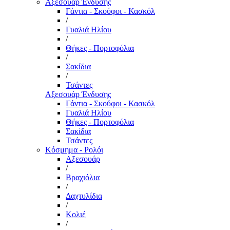
Αξεσουάρ Ένδυσης
Γάντια - Σκούφοι - Κασκόλ
/
Γυαλιά Ηλίου
/
Θήκες - Πορτοφόλια
/
Σακίδια
/
Τσάντες
Αξεσουάρ Ένδυσης
Γάντια - Σκούφοι - Κασκόλ
Γυαλιά Ηλίου
Θήκες - Πορτοφόλια
Σακίδια
Τσάντες
Κόσμημα - Ρολόι
Αξεσουάρ
/
Βραχιόλια
/
Δαχτυλίδια
/
Κολιέ
/