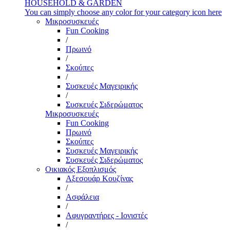
HOUSEHOLD & GARDEN
You can simply choose any color for your category icon here
Μικροσυσκευές
Fun Cooking
/
Πρωινό
/
Σκούπες
/
Συσκευές Μαγειρικής
/
Συσκευές Σιδερώματος
Μικροσυσκευές
Fun Cooking
Πρωινό
Σκούπες
Συσκευές Μαγειρικής
Συσκευές Σιδερώματος
Οικιακός Εξοπλισμός
Αξεσουάρ Κουζίνας
/
Ασφάλεια
/
Αφυγραντήρες - Ιονιστές
/