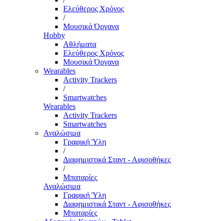
Ελεύθερος Χρόνος
/
Μουσικά Όργανα
Hobby
Αθλήματα
Ελεύθερος Χρόνος
Μουσικά Όργανα
Wearables
Activity Trackers
/
Smartwatches
Wearables
Activity Trackers
Smartwatches
Αναλώσιμα
Γραφική Ύλη
/
Διαφημιστικά Σταντ - Αφισοθήκες
/
Μπαταρίες
Αναλώσιμα
Γραφική Ύλη
Διαφημιστικά Σταντ - Αφισοθήκες
Μπαταρίες