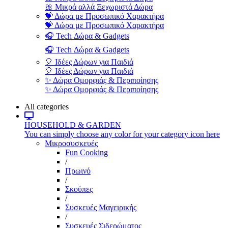
🎀 Μικρά αλλά Ξεχωριστά Δώρα
💝 Δώρα με Προσωπικό Χαρακτήρα
💝 Δώρα με Προσωπικό Χαρακτήρα
🎧 Tech Δώρα & Gadgets
🎧 Tech Δώρα & Gadgets
🎈 Ιδέες Δώρων για Παιδιά
🎈 Ιδέες Δώρων για Παιδιά
✨ Δώρα Ομορφιάς & Περιποίησης
✨ Δώρα Ομορφιάς & Περιποίησης
All categories
HOUSEHOLD & GARDEN
You can simply choose any color for your category icon here
Μικροσυσκευές
Fun Cooking
/
Πρωινό
/
Σκούπες
/
Συσκευές Μαγειρικής
/
Συσκευές Σιδερώματος