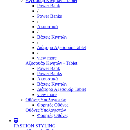
Αξεσουάρ Κινητών - Tablet
Power Bank
/
Power Banks
/
Ακουστικά
/
Βάσεις Κινητών
/
Διάφορα Αξεσουάρ Tablet
/
view more
Αξεσουάρ Κινητών - Tablet
Power Bank
Power Banks
Ακουστικά
Βάσεις Κινητών
Διάφορα Αξεσουάρ Tablet
view more
Οθόνες Υπολογιστών
Φορητές Οθόνες
Οθόνες Υπολογιστών
Φορητές Οθόνες
FASHION STYLING