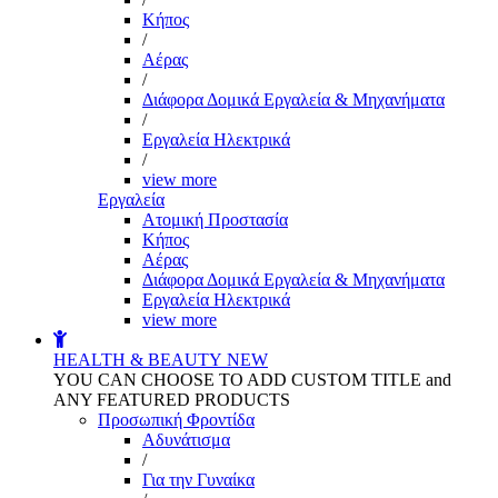
Kήπος
/
Αέρας
/
Διάφορα Δομικά Εργαλεία & Μηχανήματα
/
Εργαλεία Ηλεκτρικά
/
view more
Εργαλεία
Aτομική Προστασία
Kήπος
Αέρας
Διάφορα Δομικά Εργαλεία & Μηχανήματα
Εργαλεία Ηλεκτρικά
view more
HEALTH & BEAUTY
NEW
YOU CAN CHOOSE TO ADD CUSTOM TITLE and
ANY FEATURED PRODUCTS
Προσωπική Φροντίδα
Αδυνάτισμα
/
Για την Γυναίκα