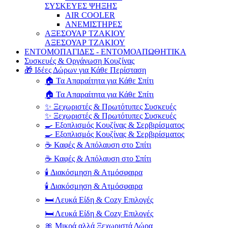
ΣΥΣΚΕΥΕΣ ΨΗΞΗΣ
AIR COOLER
ΑΝΕΜΙΣΤΗΡΕΣ
ΑΞΕΣΟΥΑΡ ΤΖΑΚΙΟΥ
ΑΞΕΣΟΥΑΡ ΤΖΑΚΙΟΥ
ΕΝΤΟΜΟΠΑΓΙΔΕΣ - ΕΝΤΟΜΟΑΠΩΘΗΤΙΚΑ
Συσκευές & Οργάνωση Κουζίνας
🎁 Ιδέες Δώρων για Κάθε Περίσταση
🏠 Τα Απαραίτητα για Κάθε Σπίτι
🏠 Τα Απαραίτητα για Κάθε Σπίτι
✨ Ξεχωριστές & Πρωτότυπες Συσκευές
✨ Ξεχωριστές & Πρωτότυπες Συσκευές
🍳 Εξοπλισμός Κουζίνας & Σερβιρίσματος
🍳 Εξοπλισμός Κουζίνας & Σερβιρίσματος
☕ Καφές & Απόλαυση στο Σπίτι
☕ Καφές & Απόλαυση στο Σπίτι
🕯️ Διακόσμηση & Ατμόσφαιρα
🕯️ Διακόσμηση & Ατμόσφαιρα
🛏️ Λευκά Είδη & Cozy Επιλογές
🛏️ Λευκά Είδη & Cozy Επιλογές
🎀 Μικρά αλλά Ξεχωριστά Δώρα