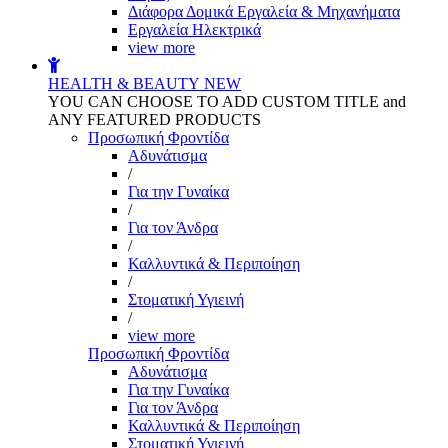
Διάφορα Δομικά Εργαλεία & Μηχανήματα
Εργαλεία Ηλεκτρικά
view more
HEALTH & BEAUTY
NEW
YOU CAN CHOOSE TO ADD CUSTOM TITLE and
ANY FEATURED PRODUCTS
Προσωπική Φροντίδα
Αδυνάτισμα
/
Για την Γυναίκα
/
Για τον Άνδρα
/
Καλλυντικά & Περιποίηση
/
Στοματική Υγιεινή
/
view more
Προσωπική Φροντίδα
Αδυνάτισμα
Για την Γυναίκα
Για τον Άνδρα
Καλλυντικά & Περιποίηση
Στοματική Υγιεινή