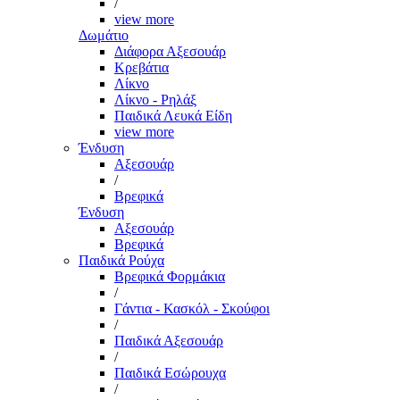
/
view more
Δωμάτιο
Διάφορα Αξεσουάρ
Κρεβάτια
Λίκνο
Λίκνο - Ρηλάξ
Παιδικά Λευκά Είδη
view more
Ένδυση
Αξεσουάρ
/
Βρεφικά
Ένδυση
Αξεσουάρ
Βρεφικά
Παιδικά Ρούχα
Βρεφικά Φορμάκια
/
Γάντια - Κασκόλ - Σκούφοι
/
Παιδικά Αξεσουάρ
/
Παιδικά Εσώρουχα
/