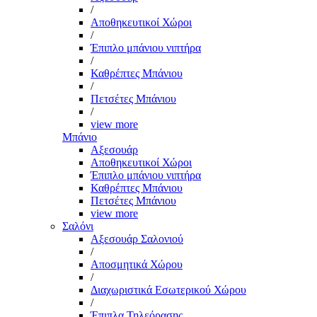
/
Αποθηκευτικοί Χώροι
/
Έπιπλο μπάνιου νιπτήρα
/
Καθρέπτες Μπάνιου
/
Πετσέτες Μπάνιου
/
view more
Μπάνιο
Αξεσουάρ
Αποθηκευτικοί Χώροι
Έπιπλο μπάνιου νιπτήρα
Καθρέπτες Μπάνιου
Πετσέτες Μπάνιου
view more
Σαλόνι
Αξεσουάρ Σαλονιού
/
Αποσμητικά Χώρου
/
Διαχωριστικά Εσωτερικού Χώρου
/
Έπιπλα Τηλεόρασης