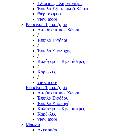
Γλάστρες - Ζαρντινιέρες
Έπιπλα Εξωτερικού Χώρου
Θερμοκήπια
view more
Κουζίνα - Τραπεζαρία
Αποθηκευτικοί Χώροι
/
Έπιπλα Εισόδου
/
Έπιπλα Υποδοχής
/
Καλόγεροι - Κρεμάστρες
/
Καρέκλες
/
view more
Κουζίνα - Τραπεζαρία
Αποθηκευτικοί Χώροι
Έπιπλα Εισόδου
Έπιπλα Υποδοχής
Καλόγεροι - Κρεμάστρες
Καρέκλες
view more
Μπάνιο
Αξεσουάρ