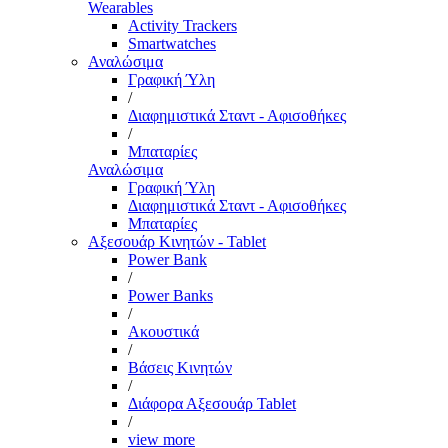
Wearables
Activity Trackers
Smartwatches
Αναλώσιμα
Γραφική Ύλη
/
Διαφημιστικά Σταντ - Αφισοθήκες
/
Μπαταρίες
Αναλώσιμα
Γραφική Ύλη
Διαφημιστικά Σταντ - Αφισοθήκες
Μπαταρίες
Αξεσουάρ Κινητών - Tablet
Power Bank
/
Power Banks
/
Ακουστικά
/
Βάσεις Κινητών
/
Διάφορα Αξεσουάρ Tablet
/
view more