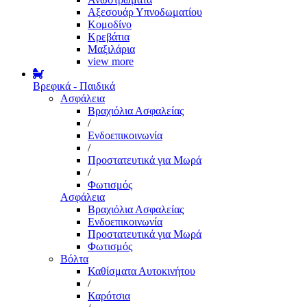
Αξεσουάρ Υπνοδωματίου
Κομοδίνο
Κρεβάτια
Μαξιλάρια
view more
Βρεφικά - Παιδικά
Ασφάλεια
Βραχιόλια Ασφαλείας
/
Ενδοεπικοινωνία
/
Προστατευτικά για Μωρά
/
Φωτισμός
Ασφάλεια
Βραχιόλια Ασφαλείας
Ενδοεπικοινωνία
Προστατευτικά για Μωρά
Φωτισμός
Βόλτα
Καθίσματα Αυτοκινήτου
/
Καρότσια