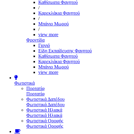
Καθίσματα Φαγητού
/
Καρεκλάκια Φαγητού
/
Μπάνιο Μωρού
/
view more
Φροντίδα
Γιογιό
Είδη Εκπαίδευσης Φαγητού
Καθίσματα Φαγητού
Καρεκλάκια Φαγητού
Μπάνιο Μωρού
view more
Φωτιστικά
Πορτατίφ
Πορτατίφ
Φωτιστικά Δαπέδου
Φωτιστικά Δαπέδου
Φωτιστικά Ηλιακά
Φωτιστικά Ηλιακά
Φωτιστικά Οροφής
Φωτιστικά Οροφής