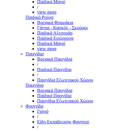
Παιδικά Μαγιό
/
view more
Παιδικά Ρούχα
Βρεφικά Φορμάκια
Γάντια - Κασκόλ - Σκούφοι
Παιδικά Αξεσουάρ
Παιδικά Εσώρουχα
Παιδικά Μαγιό
view more
Παιχνίδια
Βρεφικά Παιχνίδια
/
Παιδικά Παιχνίδια
/
Παιχνίδια Εξωτερικού Χώρου
Παιχνίδια
Βρεφικά Παιχνίδια
Παιδικά Παιχνίδια
Παιχνίδια Εξωτερικού Χώρου
Φροντίδα
Γιογιό
/
Είδη Εκπαίδευσης Φαγητού
/