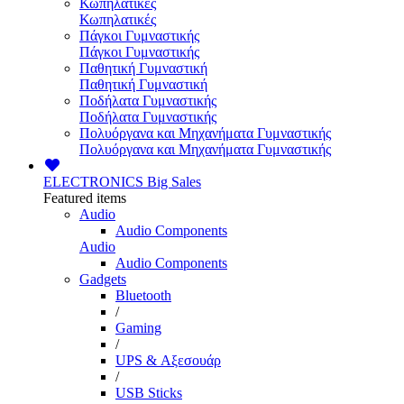
Κωπηλατικές
Κωπηλατικές
Πάγκοι Γυμναστικής
Πάγκοι Γυμναστικής
Παθητική Γυμναστική
Παθητική Γυμναστική
Ποδήλατα Γυμναστικής
Ποδήλατα Γυμναστικής
Πολυόργανα και Μηχανήματα Γυμναστικής
Πολυόργανα και Μηχανήματα Γυμναστικής
ELECTRONICS
Big Sales
Featured items
Audio
Audio Components
Audio
Audio Components
Gadgets
Bluetooth
/
Gaming
/
UPS & Αξεσουάρ
/
USB Sticks