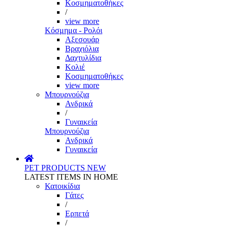
Κοσμηματοθήκες
/
view more
Κόσμημα - Ρολόι
Αξεσουάρ
Βραχιόλια
Δαχτυλίδια
Κολιέ
Κοσμηματοθήκες
view more
Μπουρνούζια
Ανδρικά
/
Γυναικεία
Μπουρνούζια
Ανδρικά
Γυναικεία
PET PRODUCTS
NEW
LATEST ITEMS IN HOME
Κατοικίδια
Γάτες
/
Ερπετά
/