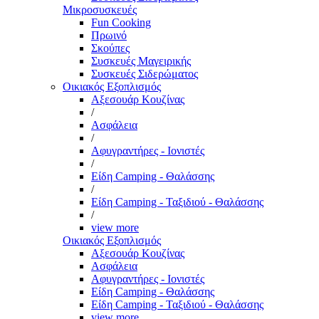
Μικροσυσκευές
Fun Cooking
Πρωινό
Σκούπες
Συσκευές Μαγειρικής
Συσκευές Σιδερώματος
Οικιακός Εξοπλισμός
Αξεσουάρ Κουζίνας
/
Ασφάλεια
/
Αφυγραντήρες - Ιονιστές
/
Είδη Camping - Θαλάσσης
/
Είδη Camping - Ταξιδιού - Θαλάσσης
/
view more
Οικιακός Εξοπλισμός
Αξεσουάρ Κουζίνας
Ασφάλεια
Αφυγραντήρες - Ιονιστές
Είδη Camping - Θαλάσσης
Είδη Camping - Ταξιδιού - Θαλάσσης
view more