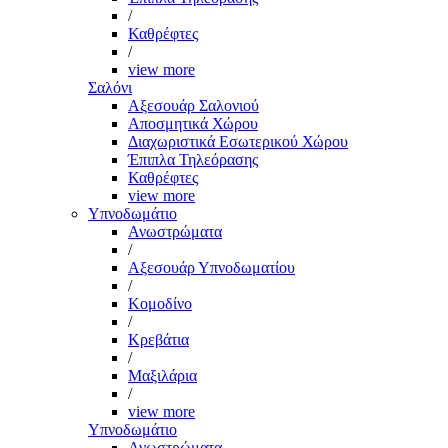
/
Καθρέφτες
/
view more
Σαλόνι
Αξεσουάρ Σαλονιού
Αποσμητικά Χώρου
Διαχωριστικά Εσωτερικού Χώρου
Έπιπλα Τηλεόρασης
Καθρέφτες
view more
Υπνοδωμάτιο
Ανωστρώματα
/
Αξεσουάρ Υπνοδωματίου
/
Κομοδίνο
/
Κρεβάτια
/
Μαξιλάρια
/
view more
Υπνοδωμάτιο
Ανωστρώματα