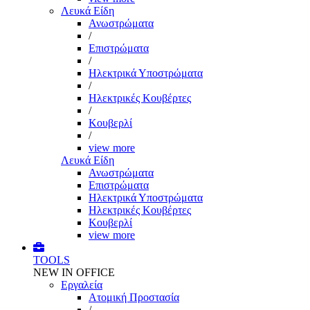
Λευκά Είδη
Ανωστρώματα
/
Επιστρώματα
/
Ηλεκτρικά Υποστρώματα
/
Ηλεκτρικές Κουβέρτες
/
Κουβερλί
/
view more
Λευκά Είδη
Ανωστρώματα
Επιστρώματα
Ηλεκτρικά Υποστρώματα
Ηλεκτρικές Κουβέρτες
Κουβερλί
view more
TOOLS
NEW IN OFFICE
Εργαλεία
Aτομική Προστασία
/