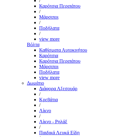
/
Καρότσια Περιπάτου
/
Μάρσιποι
/
Ποδήλατα
/
view more
Βόλτα
Καθίσματα Αυτοκινήτου
Καρότσια
Καρότσια Περιπάτου
Μάρσιποι
Ποδήλατα
view more
Δωμάτιο
Διάφορα Αξεσουάρ
/
Κρεβάτια
/
Λίκνο
/
Λίκνο - Ρηλάξ
/
Παιδικά Λευκά Είδη