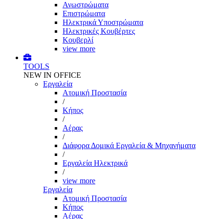
Ανωστρώματα
Επιστρώματα
Ηλεκτρικά Υποστρώματα
Ηλεκτρικές Κουβέρτες
Κουβερλί
view more
TOOLS
NEW IN OFFICE
Εργαλεία
Aτομική Προστασία
/
Kήπος
/
Αέρας
/
Διάφορα Δομικά Εργαλεία & Μηχανήματα
/
Εργαλεία Ηλεκτρικά
/
view more
Εργαλεία
Aτομική Προστασία
Kήπος
Αέρας