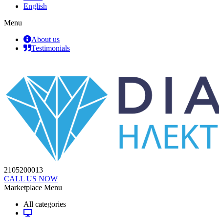
English
Menu
About us
Testimonials
2105200013
CALL US NOW
Marketplace Menu
All categories